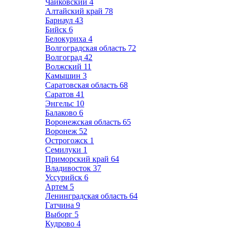
Чайковский
4
Алтайский край
78
Барнаул
43
Бийск
6
Белокуриха
4
Волгоградская область
72
Волгоград
42
Волжский
11
Камышин
3
Саратовская область
68
Саратов
41
Энгельс
10
Балаково
6
Воронежская область
65
Воронеж
52
Острогожск
1
Семилуки
1
Приморский край
64
Владивосток
37
Уссурийск
6
Артем
5
Ленинградская область
64
Гатчина
9
Выборг
5
Кудрово
4