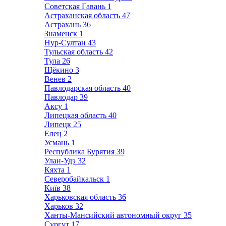
Советская Гавань
1
Астраханская область
47
Астрахань
36
Знаменск
1
Нур-Султан
43
Тульская область
42
Тула
26
Щёкино
3
Венев
2
Павлодарская область
40
Павлодар
39
Аксу
1
Липецкая область
40
Липецк
25
Елец
2
Усмань
1
Республика Бурятия
39
Улан-Удэ
32
Кяхта
1
Северобайкальск
1
Київ
38
Харьковская область
36
Харьков
32
Ханты-Мансийский автономный округ
35
Сургут
17