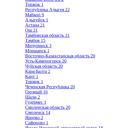
Торжок
1
Республика Адыгея
22
Майкоп
9
Адыгейск
1
Астана
21
Ош
21
Тамбовская область
21
Тамбов
15
Мичуринск
3
Моршанск
1
Восточно-Казахстанская область
20
Усть-Каменогорск
20
Чуйская область
20
Кара-Балта
2
Кант
1
Токмок
1
Чеченская Республика
20
Грозный
16
Шали
2
Гудермес
1
Смоленская область
20
Смоленск
14
Ярцево
2
Сафоново
1
Ямало-Ненецкий автономный округ
18