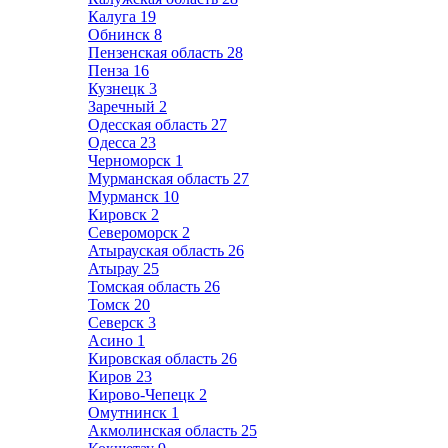
Калуга
19
Обнинск
8
Пензенская область
28
Пенза
16
Кузнецк
3
Заречный
2
Одесская область
27
Одесса
23
Черноморск
1
Мурманская область
27
Мурманск
10
Кировск
2
Североморск
2
Атырауская область
26
Атырау
25
Томская область
26
Томск
20
Северск
3
Асино
1
Кировская область
26
Киров
23
Кирово-Чепецк
2
Омутнинск
1
Акмолинская область
25