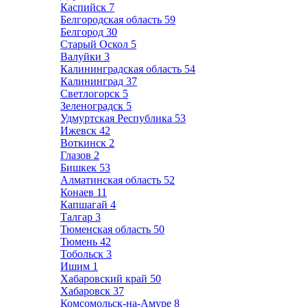
Каспийск
7
Белгородская область
59
Белгород
30
Старый Оскол
5
Валуйки
3
Калининградская область
54
Калининград
37
Светлогорск
5
Зеленоградск
5
Удмуртская Республика
53
Ижевск
42
Воткинск
2
Глазов
2
Бишкек
53
Алматинская область
52
Конаев
11
Капшагай
4
Талгар
3
Тюменская область
50
Тюмень
42
Тобольск
3
Ишим
1
Хабаровский край
50
Хабаровск
37
Комсомольск-на-Амуре
8