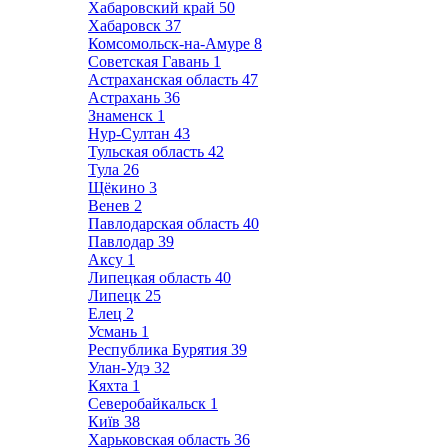
Хабаровский край
50
Хабаровск
37
Комсомольск-на-Амуре
8
Советская Гавань
1
Астраханская область
47
Астрахань
36
Знаменск
1
Нур-Султан
43
Тульская область
42
Тула
26
Щёкино
3
Венев
2
Павлодарская область
40
Павлодар
39
Аксу
1
Липецкая область
40
Липецк
25
Елец
2
Усмань
1
Республика Бурятия
39
Улан-Удэ
32
Кяхта
1
Северобайкальск
1
Київ
38
Харьковская область
36