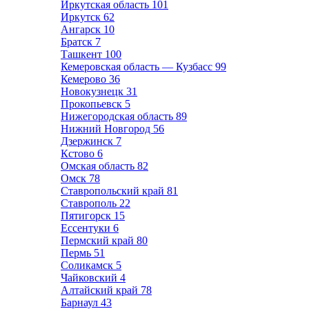
Иркутская область
101
Иркутск
62
Ангарск
10
Братск
7
Ташкент
100
Кемеровская область — Кузбасс
99
Кемерово
36
Новокузнецк
31
Прокопьевск
5
Нижегородская область
89
Нижний Новгород
56
Дзержинск
7
Кстово
6
Омская область
82
Омск
78
Ставропольский край
81
Ставрополь
22
Пятигорск
15
Ессентуки
6
Пермский край
80
Пермь
51
Соликамск
5
Чайковский
4
Алтайский край
78
Барнаул
43