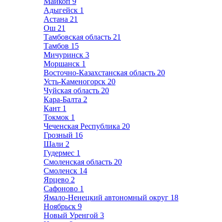
Майкоп
9
Адыгейск
1
Астана
21
Ош
21
Тамбовская область
21
Тамбов
15
Мичуринск
3
Моршанск
1
Восточно-Казахстанская область
20
Усть-Каменогорск
20
Чуйская область
20
Кара-Балта
2
Кант
1
Токмок
1
Чеченская Республика
20
Грозный
16
Шали
2
Гудермес
1
Смоленская область
20
Смоленск
14
Ярцево
2
Сафоново
1
Ямало-Ненецкий автономный округ
18
Ноябрьск
9
Новый Уренгой
3