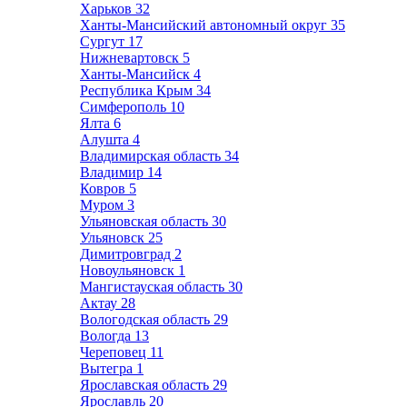
Харьков
32
Ханты-Мансийский автономный округ
35
Сургут
17
Нижневартовск
5
Ханты-Мансийск
4
Республика Крым
34
Симферополь
10
Ялта
6
Алушта
4
Владимирская область
34
Владимир
14
Ковров
5
Муром
3
Ульяновская область
30
Ульяновск
25
Димитровград
2
Новоульяновск
1
Мангистауская область
30
Актау
28
Вологодская область
29
Вологда
13
Череповец
11
Вытегра
1
Ярославская область
29
Ярославль
20