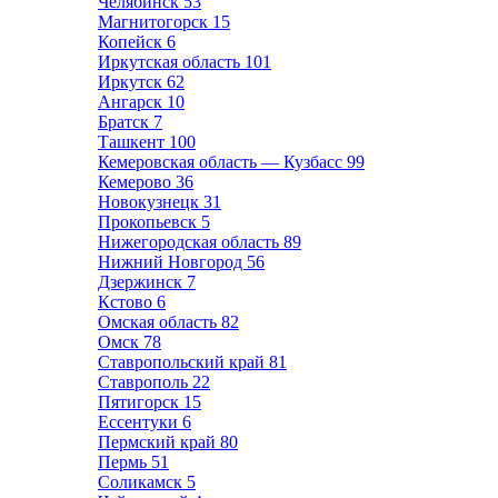
Челябинск
53
Магнитогорск
15
Копейск
6
Иркутская область
101
Иркутск
62
Ангарск
10
Братск
7
Ташкент
100
Кемеровская область — Кузбасс
99
Кемерово
36
Новокузнецк
31
Прокопьевск
5
Нижегородская область
89
Нижний Новгород
56
Дзержинск
7
Кстово
6
Омская область
82
Омск
78
Ставропольский край
81
Ставрополь
22
Пятигорск
15
Ессентуки
6
Пермский край
80
Пермь
51
Соликамск
5