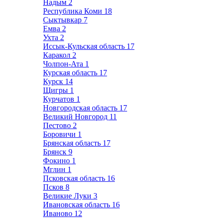
Надым
2
Республика Коми
18
Сыктывкар
7
Емва
2
Ухта
2
Иссык-Кульская область
17
Каракол
2
Чолпон-Ата
1
Курская область
17
Курск
14
Щигры
1
Курчатов
1
Новгородская область
17
Великий Новгород
11
Пестово
2
Боровичи
1
Брянская область
17
Брянск
9
Фокино
1
Мглин
1
Псковская область
16
Псков
8
Великие Луки
3
Ивановская область
16
Иваново
12