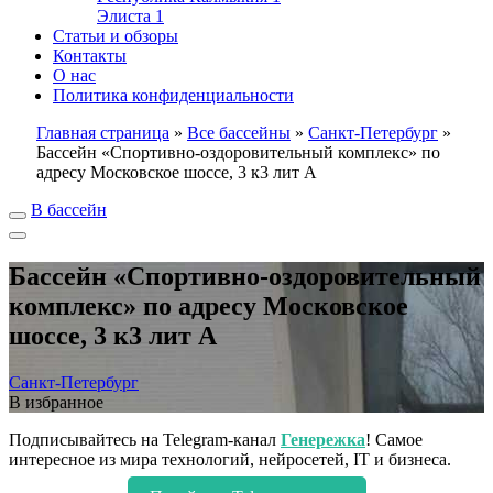
Элиста
1
Статьи и обзоры
Контакты
О нас
Политика конфиденциальности
Главная страница
»
Все бассейны
»
Санкт-Петербург
»
Бассейн «Спортивно-оздоровительный комплекс» по
адресу Московское шоссе, 3 к3 лит А
В бассейн
Бассейн «Спортивно-оздоровительный
комплекс» по адресу Московское
шоссе, 3 к3 лит А
Санкт-Петербург
В избранное
Подписывайтесь на Telegram-канал
Генережка
! Самое
интересное из мира технологий, нейросетей, IT и бизнеса.