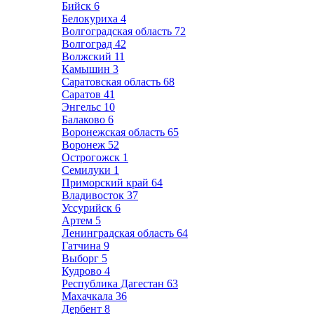
Бийск
6
Белокуриха
4
Волгоградская область
72
Волгоград
42
Волжский
11
Камышин
3
Саратовская область
68
Саратов
41
Энгельс
10
Балаково
6
Воронежская область
65
Воронеж
52
Острогожск
1
Семилуки
1
Приморский край
64
Владивосток
37
Уссурийск
6
Артем
5
Ленинградская область
64
Гатчина
9
Выборг
5
Кудрово
4
Республика Дагестан
63
Махачкала
36
Дербент
8