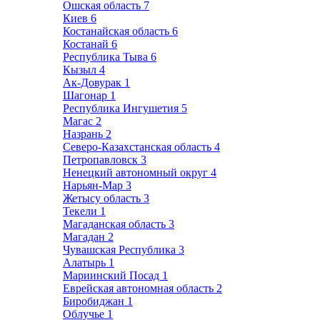
Ошская область
7
Киев
6
Костанайская область
6
Костанай
6
Республика Тыва
6
Кызыл
4
Ак-Довурак
1
Шагонар
1
Республика Ингушетия
5
Магас
2
Назрань
2
Северо-Казахстанская область
4
Петропавловск
3
Ненецкий автономный округ
4
Нарьян-Мар
3
Жетысу область
3
Текели
1
Магаданская область
3
Магадан
2
Чувашская Республика
3
Алатырь
1
Мариинский Посад
1
Еврейская автономная область
2
Биробиджан
1
Облучье
1