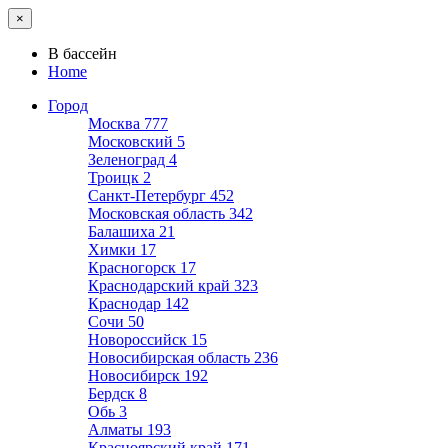
×
В бассейн
Home
Город
Москва
777
Московский
5
Зеленоград
4
Троицк
2
Санкт-Петербург
452
Московская область
342
Балашиха
21
Химки
17
Красногорск
17
Краснодарский край
323
Краснодар
142
Сочи
50
Новороссийск
15
Новосибирская область
236
Новосибирск
192
Бердск
8
Обь
3
Алматы
193
Красноярский край
171