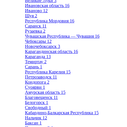
Великие Луки
3
Ивановская область
16
Иваново
12
Шуя
2
Республика Мордовия
16
Саранск
11
Рузаевка
2
Чувашская Республика — Чувашия
16
Чебоксары
12
Новочебоксарск
3
Карагандинская область
16
Караганда
13
Темиртау
2
Сарань
1
Республика Карелия
15
Петрозаводск
11
Кондопога
2
Суоярви
1
Амурская область
15
Благовещенск
11
Белогорск
1
Свободный
1
Кабардино-Балкарская Республика
15
Нальчик
12
Баксан
1