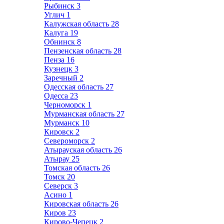
Рыбинск
3
Углич
1
Калужская область
28
Калуга
19
Обнинск
8
Пензенская область
28
Пенза
16
Кузнецк
3
Заречный
2
Одесская область
27
Одесса
23
Черноморск
1
Мурманская область
27
Мурманск
10
Кировск
2
Североморск
2
Атырауская область
26
Атырау
25
Томская область
26
Томск
20
Северск
3
Асино
1
Кировская область
26
Киров
23
Кирово-Чепецк
2