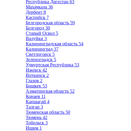
Республика Дагестан
63
Махачкала
36
Дербент
8
Каспийск
7
Белгородская область
59
Белгород
30
Старый Оскол
5
Валуйки
3
Калининградская область
54
Калининград
37
Светлогорск
5
Зеленоградск
5
Удмуртская Республика
53
Ижевск
42
Воткинск
2
Глазов
2
Бишкек
53
Алматинская область
52
Конаев
11
Капшагай
4
Талгар
3
Тюменская область
50
Тюмень
42
Тобольск
3
Ишим
1