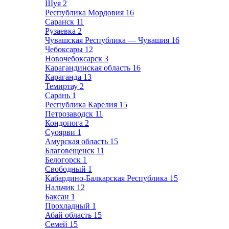
Шуя
2
Республика Мордовия
16
Саранск
11
Рузаевка
2
Чувашская Республика — Чувашия
16
Чебоксары
12
Новочебоксарск
3
Карагандинская область
16
Караганда
13
Темиртау
2
Сарань
1
Республика Карелия
15
Петрозаводск
11
Кондопога
2
Суоярви
1
Амурская область
15
Благовещенск
11
Белогорск
1
Свободный
1
Кабардино-Балкарская Республика
15
Нальчик
12
Баксан
1
Прохладный
1
Абай область
15
Семей
15