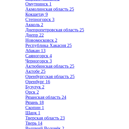
Омутнинск
1
Акмолинская область
25
Кокшетау
9
Степногорск
3
Акколь
2
Днепропетровская область
25
Днепр
22
Новомосковск
2
Республика Хакасия
25
Абакан
13
Саяногорск
4
Черногорск
3
Актюбинская область
25
Актобе
25
Оренбургская область
25
Оренбург
16
Бузулук
2
Орск
2
Рязанская область
24
Рязань
18
Скопин
1
Шацк
1
Тверская область
23
Тверь
14
Вышний Волочёк
2