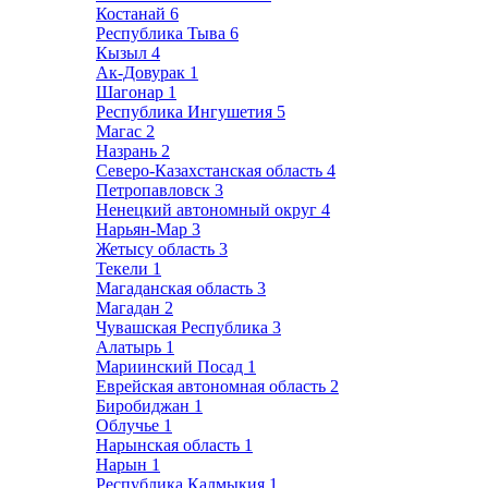
Костанай
6
Республика Тыва
6
Кызыл
4
Ак-Довурак
1
Шагонар
1
Республика Ингушетия
5
Магас
2
Назрань
2
Северо-Казахстанская область
4
Петропавловск
3
Ненецкий автономный округ
4
Нарьян-Мар
3
Жетысу область
3
Текели
1
Магаданская область
3
Магадан
2
Чувашская Республика
3
Алатырь
1
Мариинский Посад
1
Еврейская автономная область
2
Биробиджан
1
Облучье
1
Нарынская область
1
Нарын
1
Республика Калмыкия
1