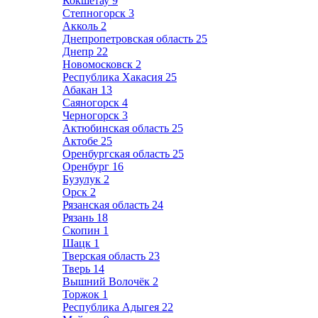
Кокшетау
9
Степногорск
3
Акколь
2
Днепропетровская область
25
Днепр
22
Новомосковск
2
Республика Хакасия
25
Абакан
13
Саяногорск
4
Черногорск
3
Актюбинская область
25
Актобе
25
Оренбургская область
25
Оренбург
16
Бузулук
2
Орск
2
Рязанская область
24
Рязань
18
Скопин
1
Шацк
1
Тверская область
23
Тверь
14
Вышний Волочёк
2
Торжок
1
Республика Адыгея
22