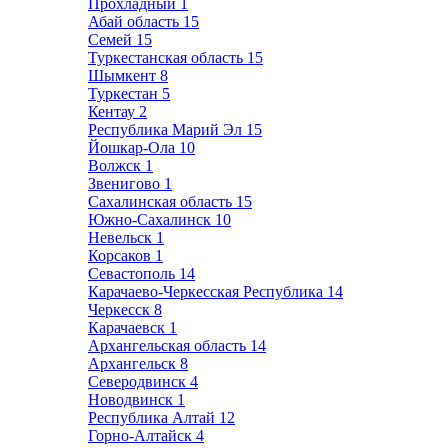
Прохладный
1
Абай область
15
Семей
15
Туркестанская область
15
Шымкент
8
Туркестан
5
Кентау
2
Республика Марий Эл
15
Йошкар-Ола
10
Волжск
1
Звенигово
1
Сахалинская область
15
Южно-Сахалинск
10
Невельск
1
Корсаков
1
Севастополь
14
Карачаево-Черкесская Республика
14
Черкесск
8
Карачаевск
1
Архангельская область
14
Архангельск
8
Северодвинск
4
Новодвинск
1
Республика Алтай
12
Горно-Алтайск
4