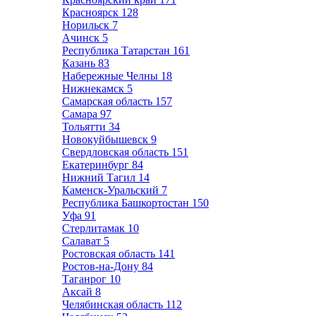
Красноярск
128
Норильск
7
Ачинск
5
Республика Татарстан
161
Казань
83
Набережные Челны
18
Нижнекамск
5
Самарская область
157
Самара
97
Тольятти
34
Новокуйбышевск
9
Свердловская область
151
Екатеринбург
84
Нижний Тагил
14
Каменск-Уральский
7
Республика Башкортостан
150
Уфа
91
Стерлитамак
10
Салават
5
Ростовская область
141
Ростов-на-Дону
84
Таганрог
10
Аксай
8
Челябинская область
112