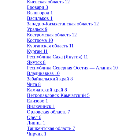
Киевская область
12
Бровари
3
Вышгород
1
Васильков
1
Западно-Казахстанская область
12
Уральск
9
Костромская область
12
Кострома
10
Курганская область
11
Курган
11
Республика Саха (Якутия)
11
Якутск
8
Республика Северная Осетия — Алания
10
Владикавказ
10
Забайкальский край
8
Чита
8
Камчатский край
8
Петропавловск-Камчатский
5
Елизово
1
Вилючинск
1
Орловская область
7
Орел
6
Ливны
1
Ташкентская область
7
Чирчик
1