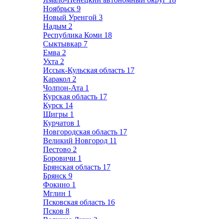
Ноябрьск
9
Новый Уренгой
3
Надым
2
Республика Коми
18
Сыктывкар
7
Емва
2
Ухта
2
Иссык-Кульская область
17
Каракол
2
Чолпон-Ата
1
Курская область
17
Курск
14
Щигры
1
Курчатов
1
Новгородская область
17
Великий Новгород
11
Пестово
2
Боровичи
1
Брянская область
17
Брянск
9
Фокино
1
Мглин
1
Псковская область
16
Псков
8