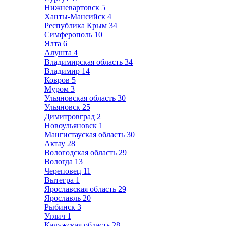
Нижневартовск
5
Ханты-Мансийск
4
Республика Крым
34
Симферополь
10
Ялта
6
Алушта
4
Владимирская область
34
Владимир
14
Ковров
5
Муром
3
Ульяновская область
30
Ульяновск
25
Димитровград
2
Новоульяновск
1
Мангистауская область
30
Актау
28
Вологодская область
29
Вологда
13
Череповец
11
Вытегра
1
Ярославская область
29
Ярославль
20
Рыбинск
3
Углич
1
Калужская область
28