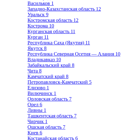
Васильков
1
Западно-Казахстанская область
12
Уральск
9
Костромская область
12
Кострома
10
Курганская область
11
Курган
11
Республика Саха (Якутия)
11
Якутск
8
Республика Северная Осетия — Алания
10
Владикавказ
10
Забайкальский край
8
Чита
8
Камчатский край
8
Петропавловск-Камчатский
5
Елизово
1
Вилючинск
1
Орловская область
7
Орел
6
Ливны
1
Ташкентская область
7
Чирчик
1
Ошская область
7
Киев
6
Костанайская область
6