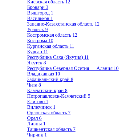
Киевская область
12
Бровари
3
Вышгород
1
Васильков
1
Западно-Казахстанская область
12
Уральск
9
Костромская область
12
Кострома
10
Курганская область
11
Курган
11
Республика Саха (Якутия)
11
Якутск
8
Республика Северная Осетия — Алания
10
Владикавказ
10
Забайкальский край
8
Чита
8
Камчатский край
8
Петропавловск-Камчатский
5
Елизово
1
Вилючинск
1
Орловская область
7
Орел
6
Ливны
1
Ташкентская область
7
Чирчик
1