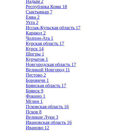
Надым
2
Республика Коми
18
Сыктывкар
7
Емва
2
Ухта
2
Иссык-Кульская область
17
Каракол
2
Чолпон-Ата
1
Курская область
17
Курск
14
Щигры
1
Курчатов
1
Новгородская область
17
Великий Новгород
11
Пестово
2
Боровичи
1
Брянская область
17
Брянск
9
Фокино
1
Мглин
1
Псковская область
16
Псков
8
Великие Луки
3
Ивановская область
16
Иваново
12