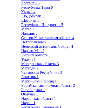
Костанай
6
Республика Тыва
6
Кызыл
4
Ак-Довурак
1
Шагонар
1
Республика Ингушетия
5
Магас
2
Назрань
2
Северо-Казахстанская область
4
Петропавловск
3
Ненецкий автономный округ
4
Нарьян-Мар
3
Жетысу область
3
Текели
1
Магаданская область
3
Магадан
2
Чувашская Республика
3
Алатырь
1
Мариинский Посад
1
Еврейская автономная область
2
Биробиджан
1
Облучье
1
Нарынская область
1
Нарын
1
Республика Калмыкия
1