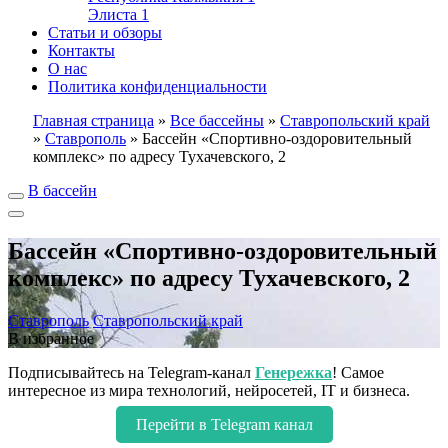
Элиста
1
Статьи и обзоры
Контакты
О нас
Политика конфиденциальности
Главная страница
»
Все бассейны
»
Ставропольский край
»
Ставрополь
»
Бассейн «Спортивно-оздоровительный
комплекс» по адресу Тухачевского, 2
В бассейн
Бассейн «Спортивно-оздоровительный
комплекс» по адресу Тухачевского, 2
Ставрополь
Ставропольский край
В избранное
Подписывайтесь на Telegram-канал
Генережка
! Самое
интересное из мира технологий, нейросетей, IT и бизнеса.
Перейти в Telegram канал