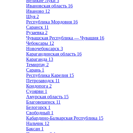
Великие Луки
3
Ивановская область
16
Иваново
12
Шуя
2
Республика Мордовия
16
Саранск
11
Рузаевка
2
Чувашская Республика — Чувашия
16
Чебоксары
12
Новочебоксарск
3
Карагандинская область
16
Караганда
13
Темиртау
2
Сарань
1
Республика Карелия
15
Петрозаводск
11
Кондопога
2
Суоярви
1
Амурская область
15
Благовещенск
11
Белогорск
1
Свободный
1
Кабардино-Балкарская Республика
15
Нальчик
12
Баксан
1