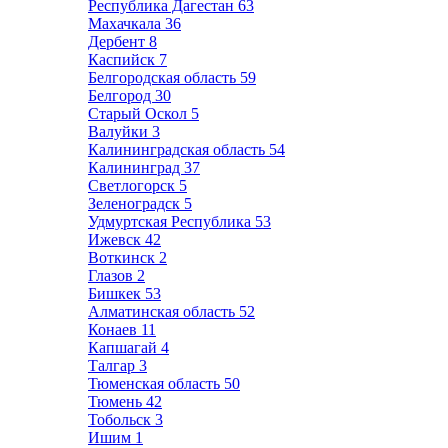
Республика Дагестан
63
Махачкала
36
Дербент
8
Каспийск
7
Белгородская область
59
Белгород
30
Старый Оскол
5
Валуйки
3
Калининградская область
54
Калининград
37
Светлогорск
5
Зеленоградск
5
Удмуртская Республика
53
Ижевск
42
Воткинск
2
Глазов
2
Бишкек
53
Алматинская область
52
Конаев
11
Капшагай
4
Талгар
3
Тюменская область
50
Тюмень
42
Тобольск
3
Ишим
1