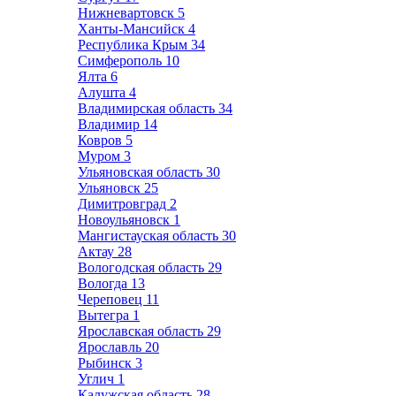
Нижневартовск
5
Ханты-Мансийск
4
Республика Крым
34
Симферополь
10
Ялта
6
Алушта
4
Владимирская область
34
Владимир
14
Ковров
5
Муром
3
Ульяновская область
30
Ульяновск
25
Димитровград
2
Новоульяновск
1
Мангистауская область
30
Актау
28
Вологодская область
29
Вологда
13
Череповец
11
Вытегра
1
Ярославская область
29
Ярославль
20
Рыбинск
3
Углич
1
Калужская область
28