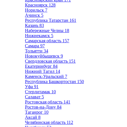
Красноярск
128
Норильск
7
Ачинск
5
Республика Татарстан
161
Казань
83
Набережные Челны
18
Нижнекамск
5
Самарская область
157
Самара
97
Тольятти
34
Новокуйбышевск
9
Свердловская область
151
Екатеринбург
84
Нижний Тагил
14
Каменск-Уральский
7
Республика Башкортостан
150
Уфа
91
Стерлитамак
10
Салават
5
Ростовская область
141
Ростов-на-Дону
84
Таганрог
10
Аксай
8
Челябинская область
112