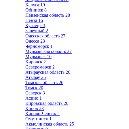
Калуга
19
Обнинск
8
Пензенская область
28
Пенза
16
Кузнецк
3
Заречный
2
Одесская область
27
Одесса
23
Черноморск
1
Мурманская область
27
Мурманск
10
Кировск
2
Североморск
2
Атырауская область
26
Атырау
25
Томская область
26
Томск
20
Северск
3
Асино
1
Кировская область
26
Киров
23
Кирово-Чепецк
2
Омутнинск
1
Акмолинская область
25