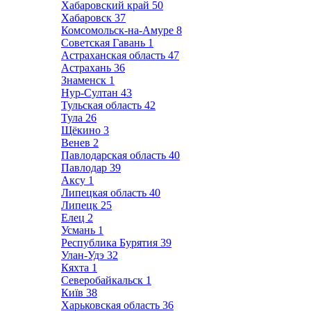
Хабаровский край
50
Хабаровск
37
Комсомольск-на-Амуре
8
Советская Гавань
1
Астраханская область
47
Астрахань
36
Знаменск
1
Нур-Султан
43
Тульская область
42
Тула
26
Щёкино
3
Венев
2
Павлодарская область
40
Павлодар
39
Аксу
1
Липецкая область
40
Липецк
25
Елец
2
Усмань
1
Республика Бурятия
39
Улан-Удэ
32
Кяхта
1
Северобайкальск
1
Київ
38
Харьковская область
36