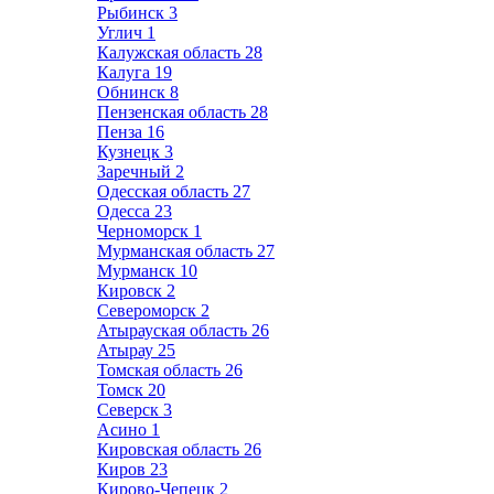
Рыбинск
3
Углич
1
Калужская область
28
Калуга
19
Обнинск
8
Пензенская область
28
Пенза
16
Кузнецк
3
Заречный
2
Одесская область
27
Одесса
23
Черноморск
1
Мурманская область
27
Мурманск
10
Кировск
2
Североморск
2
Атырауская область
26
Атырау
25
Томская область
26
Томск
20
Северск
3
Асино
1
Кировская область
26
Киров
23
Кирово-Чепецк
2