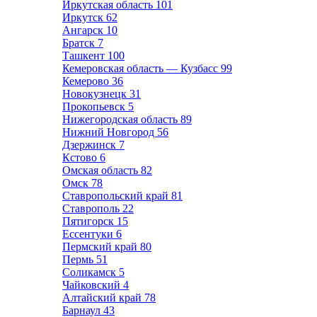
Иркутская область
101
Иркутск
62
Ангарск
10
Братск
7
Ташкент
100
Кемеровская область — Кузбасс
99
Кемерово
36
Новокузнецк
31
Прокопьевск
5
Нижегородская область
89
Нижний Новгород
56
Дзержинск
7
Кстово
6
Омская область
82
Омск
78
Ставропольский край
81
Ставрополь
22
Пятигорск
15
Ессентуки
6
Пермский край
80
Пермь
51
Соликамск
5
Чайковский
4
Алтайский край
78
Барнаул
43