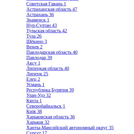
Советская Гавань
1
Астраханская область
47
Астрахань
36
Знаменск
1
Нур-Султан
43
Тульская область
42
Тула
26
Щёкино
3
Венев
2
Павлодарская область
40
Павлодар
39
Аксу
1
Липецкая область
40
Липецк
25
Елец
2
Усмань
1
Республика Бурятия
39
Улан-Удэ
32
Кяхта
1
Северобайкальск
1
Київ
38
Харьковская область
36
Харьков
32
Ханты-Мансийский автономный округ
35
Сургут
17