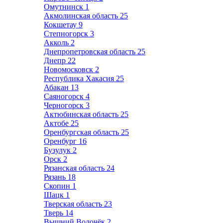
Омутнинск
1
Акмолинская область
25
Кокшетау
9
Степногорск
3
Акколь
2
Днепропетровская область
25
Днепр
22
Новомосковск
2
Республика Хакасия
25
Абакан
13
Саяногорск
4
Черногорск
3
Актюбинская область
25
Актобе
25
Оренбургская область
25
Оренбург
16
Бузулук
2
Орск
2
Рязанская область
24
Рязань
18
Скопин
1
Шацк
1
Тверская область
23
Тверь
14
Вышний Волочёк
2