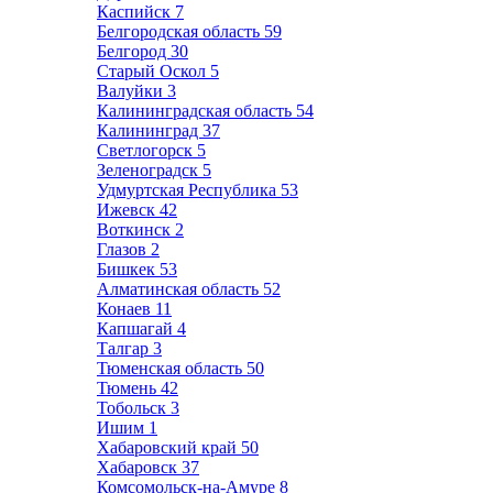
Каспийск
7
Белгородская область
59
Белгород
30
Старый Оскол
5
Валуйки
3
Калининградская область
54
Калининград
37
Светлогорск
5
Зеленоградск
5
Удмуртская Республика
53
Ижевск
42
Воткинск
2
Глазов
2
Бишкек
53
Алматинская область
52
Конаев
11
Капшагай
4
Талгар
3
Тюменская область
50
Тюмень
42
Тобольск
3
Ишим
1
Хабаровский край
50
Хабаровск
37
Комсомольск-на-Амуре
8