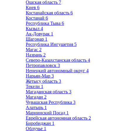
Ошская область
7
Киев
6
Костанайская область
6
Костанай
6
Республика Тыва
6
Кызыл
4
Ак-Довурак
1
Шагонар
1
Республика Ингушетия
5
Магас
2
Назрань
2
Северо-Казахстанская область
4
Петропавловск
3
Ненецкий автономный округ
4
Нарьян-Мар
3
Жетысу область
3
Текели
1
Магаданская область
3
Магадан
2
Чувашская Республика
3
Алатырь
1
Мариинский Посад
1
Еврейская автономная область
2
Биробиджан
1
Облучье
1