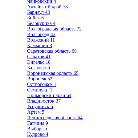
Чайковский
4
Алтайский край
78
Барнаул
43
Бийск
6
Белокуриха
4
Волгоградская область
72
Волгоград
42
Волжский
11
Камышин
3
Саратовская область
68
Саратов
41
Энгельс
10
Балаково
6
Воронежская область
65
Воронеж
52
Острогожск
1
Семилуки
1
Приморский край
64
Владивосток
37
Уссурийск
6
Артем
5
Ленинградская область
64
Гатчина
9
Выборг
5
Кудрово
4