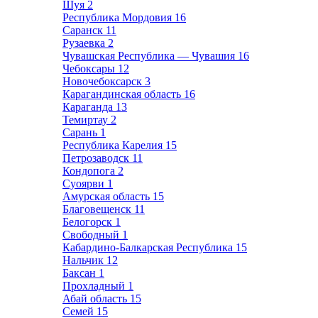
Шуя
2
Республика Мордовия
16
Саранск
11
Рузаевка
2
Чувашская Республика — Чувашия
16
Чебоксары
12
Новочебоксарск
3
Карагандинская область
16
Караганда
13
Темиртау
2
Сарань
1
Республика Карелия
15
Петрозаводск
11
Кондопога
2
Суоярви
1
Амурская область
15
Благовещенск
11
Белогорск
1
Свободный
1
Кабардино-Балкарская Республика
15
Нальчик
12
Баксан
1
Прохладный
1
Абай область
15
Семей
15