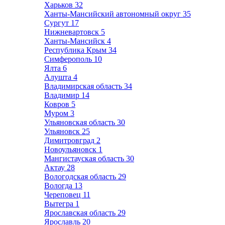
Харьков
32
Ханты-Мансийский автономный округ
35
Сургут
17
Нижневартовск
5
Ханты-Мансийск
4
Республика Крым
34
Симферополь
10
Ялта
6
Алушта
4
Владимирская область
34
Владимир
14
Ковров
5
Муром
3
Ульяновская область
30
Ульяновск
25
Димитровград
2
Новоульяновск
1
Мангистауская область
30
Актау
28
Вологодская область
29
Вологда
13
Череповец
11
Вытегра
1
Ярославская область
29
Ярославль
20