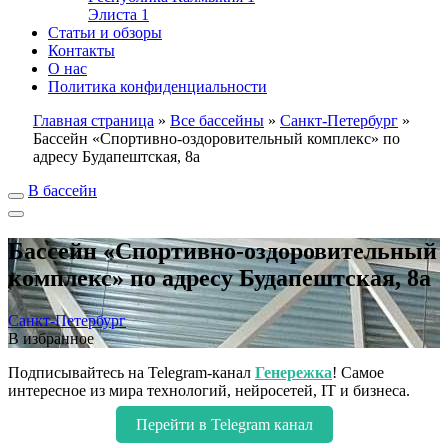
Элиста
1
Статьи и обзоры
Контакты
О нас
Политика конфиденциальности
Главная страница
»
Все бассейны
»
Санкт-Петербург
»
Бассейн «Спортивно-оздоровительный комплекс» по
адресу Будапештская, 8а
В бассейн
Бассейн «Спортивно-оздоровительный
комплекс» по адресу Будапештская, 8а
Санкт-Петербург
В избранное
Подписывайтесь на Telegram-канал
Генережка
! Самое
интересное из мира технологий, нейросетей, IT и бизнеса.
Перейти в Telegram канал