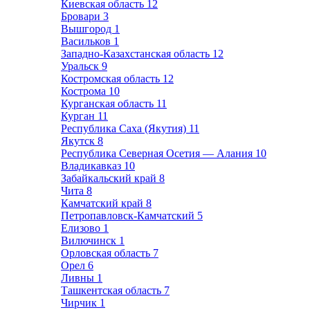
Киевская область
12
Бровари
3
Вышгород
1
Васильков
1
Западно-Казахстанская область
12
Уральск
9
Костромская область
12
Кострома
10
Курганская область
11
Курган
11
Республика Саха (Якутия)
11
Якутск
8
Республика Северная Осетия — Алания
10
Владикавказ
10
Забайкальский край
8
Чита
8
Камчатский край
8
Петропавловск-Камчатский
5
Елизово
1
Вилючинск
1
Орловская область
7
Орел
6
Ливны
1
Ташкентская область
7
Чирчик
1