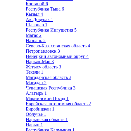
Костанай
6
Республика Тыва
6
Кызыл
4
Ак-Довурак
1
Шагонар
1
Республика Ингушетия
5
Магас
2
Назрань
2
Северо-Казахстанская область
4
Петропавловск
3
Ненецкий автономный округ
4
Нарьян-Мар
3
Жетысу область
3
Текели
1
Магаданская область
3
Магадан
2
Чувашская Республика
3
Алатырь
1
Мариинский Посад
1
Еврейская автономная область
2
Биробиджан
1
Облучье
1
Нарынская область
1
Нарын
1
Республика Калмыкия
1