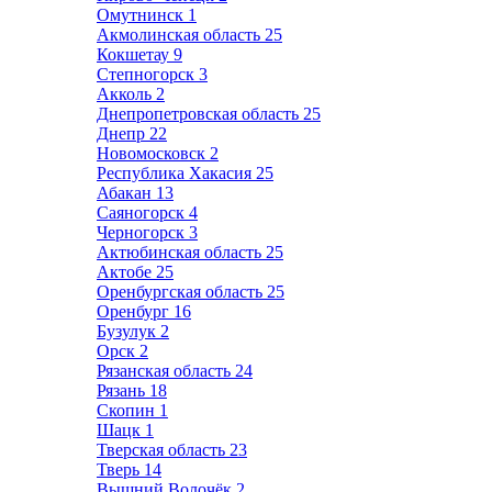
Омутнинск
1
Акмолинская область
25
Кокшетау
9
Степногорск
3
Акколь
2
Днепропетровская область
25
Днепр
22
Новомосковск
2
Республика Хакасия
25
Абакан
13
Саяногорск
4
Черногорск
3
Актюбинская область
25
Актобе
25
Оренбургская область
25
Оренбург
16
Бузулук
2
Орск
2
Рязанская область
24
Рязань
18
Скопин
1
Шацк
1
Тверская область
23
Тверь
14
Вышний Волочёк
2