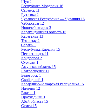
Шуя
2
Республика Мордовия
16
Саранск
11
Рузаевка
2
Чувашская Республика — Чувашия
16
Чебоксары
12
Новочебоксарск
3
Карагандинская область
16
Караганда
13
Темиртау
2
Сарань
1
Республика Карелия
15
Петрозаводск
11
Кондопога
2
Суоярви
1
Амурская область
15
Благовещенск
11
Белогорск
1
Свободный
1
Кабардино-Балкарская Республика
15
Нальчик
12
Баксан
1
Прохладный
1
Абай область
15
Семей
15