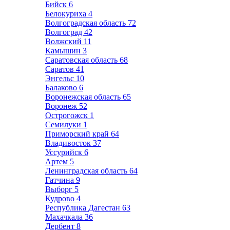
Бийск
6
Белокуриха
4
Волгоградская область
72
Волгоград
42
Волжский
11
Камышин
3
Саратовская область
68
Саратов
41
Энгельс
10
Балаково
6
Воронежская область
65
Воронеж
52
Острогожск
1
Семилуки
1
Приморский край
64
Владивосток
37
Уссурийск
6
Артем
5
Ленинградская область
64
Гатчина
9
Выборг
5
Кудрово
4
Республика Дагестан
63
Махачкала
36
Дербент
8