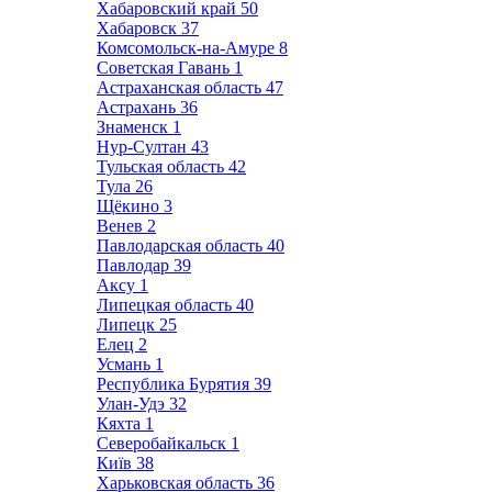
Хабаровский край
50
Хабаровск
37
Комсомольск-на-Амуре
8
Советская Гавань
1
Астраханская область
47
Астрахань
36
Знаменск
1
Нур-Султан
43
Тульская область
42
Тула
26
Щёкино
3
Венев
2
Павлодарская область
40
Павлодар
39
Аксу
1
Липецкая область
40
Липецк
25
Елец
2
Усмань
1
Республика Бурятия
39
Улан-Удэ
32
Кяхта
1
Северобайкальск
1
Київ
38
Харьковская область
36