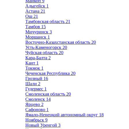
Майкоп
9
Адыгейск
1
Астана
21
Ош
21
Тамбовская область
21
Тамбов
15
Мичуринск
3
Моршанск
1
Восточно-Казахстанская область
20
Усть-Каменогорск
20
Чуйская область
20
Кара-Балта
2
Кант
1
Токмок
1
Чеченская Республика
20
Грозный
16
Шали
2
Гудермес
1
Смоленская область
20
Смоленск
14
Ярцево
2
Сафоново
1
Ямало-Ненецкий автономный округ
18
Ноябрьск
9
Новый Уренгой
3