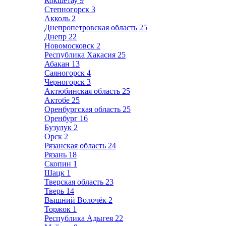
Кокшетау
9
Степногорск
3
Акколь
2
Днепропетровская область
25
Днепр
22
Новомосковск
2
Республика Хакасия
25
Абакан
13
Саяногорск
4
Черногорск
3
Актюбинская область
25
Актобе
25
Оренбургская область
25
Оренбург
16
Бузулук
2
Орск
2
Рязанская область
24
Рязань
18
Скопин
1
Шацк
1
Тверская область
23
Тверь
14
Вышний Волочёк
2
Торжок
1
Республика Адыгея
22