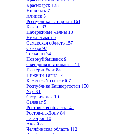
Красноярск
128
Норильск
7
Ачинск
5
Республика Татарстан
161
Казань
83
Набережные Челны
18
Нижнекамск
5
Самарская область
157
Самара
97
Тольятти
34
Новокуйбышевск
9
Свердловская область
151
Екатеринбург
84
Нижний Тагил
14
Каменск-Уральский
7
Республика Башкортостан
150
Уфа
91
Стерлитамак
10
Салават
5
Ростовская область
141
Ростов-на-Дону
84
Таганрог
10
Аксай
8
Челябинская область
112