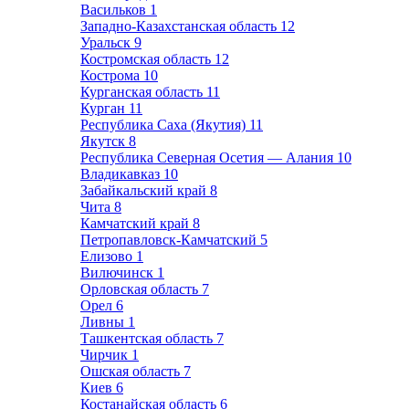
Васильков
1
Западно-Казахстанская область
12
Уральск
9
Костромская область
12
Кострома
10
Курганская область
11
Курган
11
Республика Саха (Якутия)
11
Якутск
8
Республика Северная Осетия — Алания
10
Владикавказ
10
Забайкальский край
8
Чита
8
Камчатский край
8
Петропавловск-Камчатский
5
Елизово
1
Вилючинск
1
Орловская область
7
Орел
6
Ливны
1
Ташкентская область
7
Чирчик
1
Ошская область
7
Киев
6
Костанайская область
6