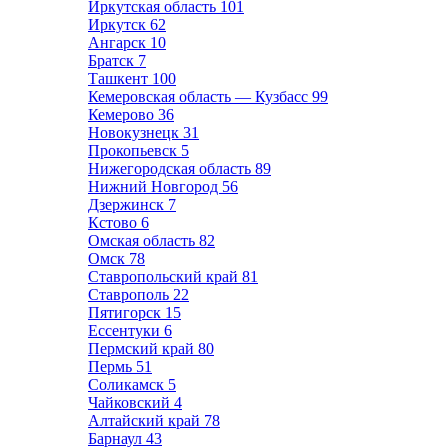
Иркутская область
101
Иркутск
62
Ангарск
10
Братск
7
Ташкент
100
Кемеровская область — Кузбасс
99
Кемерово
36
Новокузнецк
31
Прокопьевск
5
Нижегородская область
89
Нижний Новгород
56
Дзержинск
7
Кстово
6
Омская область
82
Омск
78
Ставропольский край
81
Ставрополь
22
Пятигорск
15
Ессентуки
6
Пермский край
80
Пермь
51
Соликамск
5
Чайковский
4
Алтайский край
78
Барнаул
43