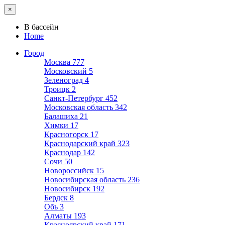
×
В бассейн
Home
Город
Москва
777
Московский
5
Зеленоград
4
Троицк
2
Санкт-Петербург
452
Московская область
342
Балашиха
21
Химки
17
Красногорск
17
Краснодарский край
323
Краснодар
142
Сочи
50
Новороссийск
15
Новосибирская область
236
Новосибирск
192
Бердск
8
Обь
3
Алматы
193
Красноярский край
171