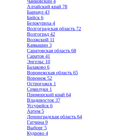
Чайковский
4
Алтайский край
78
Барнаул
43
Бийск
6
Белокуриха
4
Волгоградская область
72
Волгоград
42
Волжский
11
Камышин
3
Саратовская область
68
Саратов
41
Энгельс
10
Балаково
6
Воронежская область
65
Воронеж
52
Острогожск
1
Семилуки
1
Приморский край
64
Владивосток
37
Уссурийск
6
Артем
5
Ленинградская область
64
Гатчина
9
Выборг
5
Кудрово
4