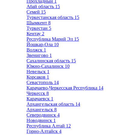
Прохладный
1
Абай область
15
Семей
15
Туркестанская область
15
Шымкент
8
Туркестан
5
Кентау
2
Республика Марий Эл
15
Йошкар-Ола
10
Волжск
1
Звенигово
1
Сахалинская область
15
Южно-Сахалинск
10
Невельск
1
Корсаков
1
Севастополь
14
Карачаево-Черкесская Республика
14
Черкесск
8
Карачаевск
1
Архангельская область
14
Архангельск
8
Северодвинск
4
Новодвинск
1
Республика Алтай
12
Горно-Алтайск
4