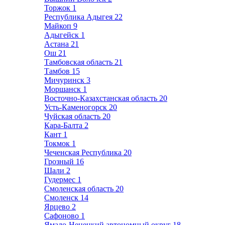
Торжок
1
Республика Адыгея
22
Майкоп
9
Адыгейск
1
Астана
21
Ош
21
Тамбовская область
21
Тамбов
15
Мичуринск
3
Моршанск
1
Восточно-Казахстанская область
20
Усть-Каменогорск
20
Чуйская область
20
Кара-Балта
2
Кант
1
Токмок
1
Чеченская Республика
20
Грозный
16
Шали
2
Гудермес
1
Смоленская область
20
Смоленск
14
Ярцево
2
Сафоново
1
Ямало-Ненецкий автономный округ
18