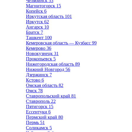
Челябинск
53
Магнитогорск
15
Копейск
6
Иркутская область
101
Иркутск
62
Ангарск
10
Братск
7
Ташкент
100
Кемеровская область — Кузбасс
99
Кемерово
36
Новокузнецк
31
Прокопьевск
5
Нижегородская область
89
Нижний Новгород
56
Дзержинск
7
Кстово
6
Омская область
82
Омск
78
Ставропольский край
81
Ставрополь
22
Пятигорск
15
Ессентуки
6
Пермский край
80
Пермь
51
Соликамск
5