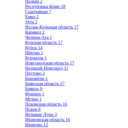
Надым
2
Республика Коми
18
Сыктывкар
7
Емва
2
Ухта
2
Иссык-Кульская область
17
Каракол
2
Чолпон-Ата
1
Курская область
17
Курск
14
Щигры
1
Курчатов
1
Новгородская область
17
Великий Новгород
11
Пестово
2
Боровичи
1
Брянская область
17
Брянск
9
Фокино
1
Мглин
1
Псковская область
16
Псков
8
Великие Луки
3
Ивановская область
16
Иваново
12