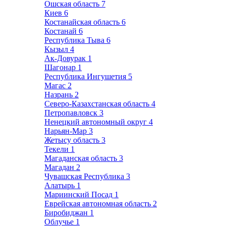
Ошская область
7
Киев
6
Костанайская область
6
Костанай
6
Республика Тыва
6
Кызыл
4
Ак-Довурак
1
Шагонар
1
Республика Ингушетия
5
Магас
2
Назрань
2
Северо-Казахстанская область
4
Петропавловск
3
Ненецкий автономный округ
4
Нарьян-Мар
3
Жетысу область
3
Текели
1
Магаданская область
3
Магадан
2
Чувашская Республика
3
Алатырь
1
Мариинский Посад
1
Еврейская автономная область
2
Биробиджан
1
Облучье
1