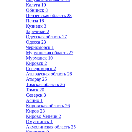
Калуга
19
Обнинск
8
Пензенская область
28
Пенза
16
Кузнецк
3
Заречный
2
Одесская область
27
Одесса
23
Черноморск
1
Мурманская область
27
Мурманск
10
Кировск
2
Североморск
2
Атырауская область
26
Атырау
25
Томская область
26
Томск
20
Северск
3
Асино
1
Кировская область
26
Киров
23
Кирово-Чепецк
2
Омутнинск
1
Акмолинская область
25