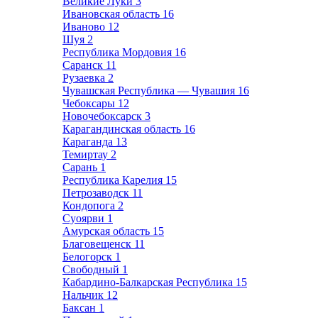
Великие Луки
3
Ивановская область
16
Иваново
12
Шуя
2
Республика Мордовия
16
Саранск
11
Рузаевка
2
Чувашская Республика — Чувашия
16
Чебоксары
12
Новочебоксарск
3
Карагандинская область
16
Караганда
13
Темиртау
2
Сарань
1
Республика Карелия
15
Петрозаводск
11
Кондопога
2
Суоярви
1
Амурская область
15
Благовещенск
11
Белогорск
1
Свободный
1
Кабардино-Балкарская Республика
15
Нальчик
12
Баксан
1