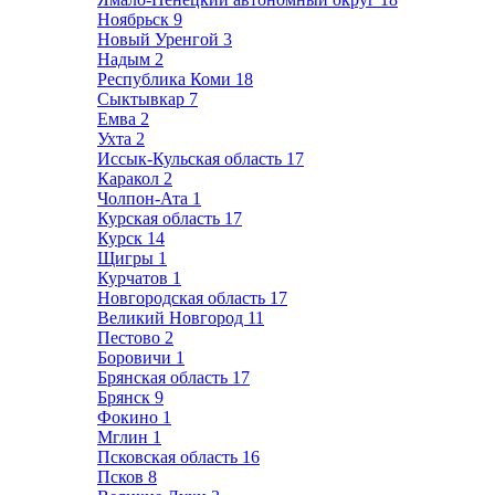
Ноябрьск
9
Новый Уренгой
3
Надым
2
Республика Коми
18
Сыктывкар
7
Емва
2
Ухта
2
Иссык-Кульская область
17
Каракол
2
Чолпон-Ата
1
Курская область
17
Курск
14
Щигры
1
Курчатов
1
Новгородская область
17
Великий Новгород
11
Пестово
2
Боровичи
1
Брянская область
17
Брянск
9
Фокино
1
Мглин
1
Псковская область
16
Псков
8