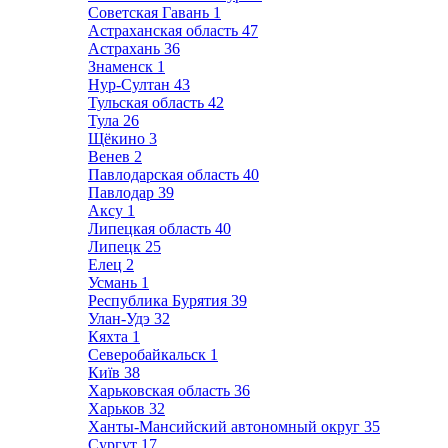
Советская Гавань
1
Астраханская область
47
Астрахань
36
Знаменск
1
Нур-Султан
43
Тульская область
42
Тула
26
Щёкино
3
Венев
2
Павлодарская область
40
Павлодар
39
Аксу
1
Липецкая область
40
Липецк
25
Елец
2
Усмань
1
Республика Бурятия
39
Улан-Удэ
32
Кяхта
1
Северобайкальск
1
Київ
38
Харьковская область
36
Харьков
32
Ханты-Мансийский автономный округ
35
Сургут
17