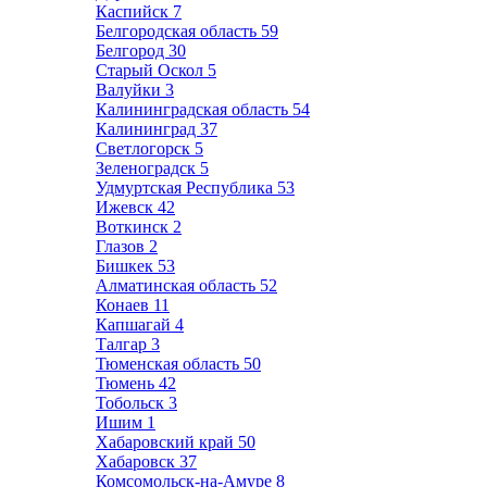
Каспийск
7
Белгородская область
59
Белгород
30
Старый Оскол
5
Валуйки
3
Калининградская область
54
Калининград
37
Светлогорск
5
Зеленоградск
5
Удмуртская Республика
53
Ижевск
42
Воткинск
2
Глазов
2
Бишкек
53
Алматинская область
52
Конаев
11
Капшагай
4
Талгар
3
Тюменская область
50
Тюмень
42
Тобольск
3
Ишим
1
Хабаровский край
50
Хабаровск
37
Комсомольск-на-Амуре
8