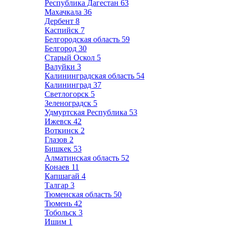
Республика Дагестан
63
Махачкала
36
Дербент
8
Каспийск
7
Белгородская область
59
Белгород
30
Старый Оскол
5
Валуйки
3
Калининградская область
54
Калининград
37
Светлогорск
5
Зеленоградск
5
Удмуртская Республика
53
Ижевск
42
Воткинск
2
Глазов
2
Бишкек
53
Алматинская область
52
Конаев
11
Капшагай
4
Талгар
3
Тюменская область
50
Тюмень
42
Тобольск
3
Ишим
1