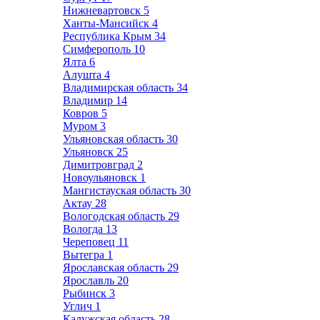
Нижневартовск
5
Ханты-Мансийск
4
Республика Крым
34
Симферополь
10
Ялта
6
Алушта
4
Владимирская область
34
Владимир
14
Ковров
5
Муром
3
Ульяновская область
30
Ульяновск
25
Димитровград
2
Новоульяновск
1
Мангистауская область
30
Актау
28
Вологодская область
29
Вологда
13
Череповец
11
Вытегра
1
Ярославская область
29
Ярославль
20
Рыбинск
3
Углич
1
Калужская область
28