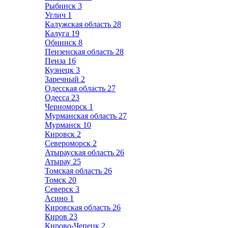
Рыбинск
3
Углич
1
Калужская область
28
Калуга
19
Обнинск
8
Пензенская область
28
Пенза
16
Кузнецк
3
Заречный
2
Одесская область
27
Одесса
23
Черноморск
1
Мурманская область
27
Мурманск
10
Кировск
2
Североморск
2
Атырауская область
26
Атырау
25
Томская область
26
Томск
20
Северск
3
Асино
1
Кировская область
26
Киров
23
Кирово-Чепецк
2