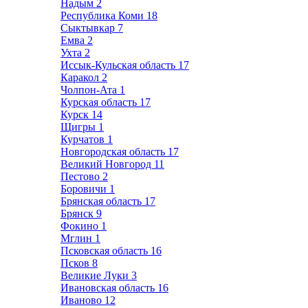
Надым
2
Республика Коми
18
Сыктывкар
7
Емва
2
Ухта
2
Иссык-Кульская область
17
Каракол
2
Чолпон-Ата
1
Курская область
17
Курск
14
Щигры
1
Курчатов
1
Новгородская область
17
Великий Новгород
11
Пестово
2
Боровичи
1
Брянская область
17
Брянск
9
Фокино
1
Мглин
1
Псковская область
16
Псков
8
Великие Луки
3
Ивановская область
16
Иваново
12