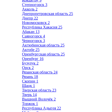
Кокшетау
9
Степногорск
3
Акколь
2
Днепропетровская область
25
Днепр
22
Новомосковск
2
Республика Хакасия
25
Абакан
13
Саяногорск
4
Черногорск
3
Актюбинская область
25
Актобе
25
Оренбургская область
25
Оренбург
16
Бузулук
2
Орск
2
Рязанская область
24
Рязань
18
Скопин
1
Шацк
1
Тверская область
23
Тверь
14
Вышний Волочёк
2
Торжок
1
Республика Адыгея
22