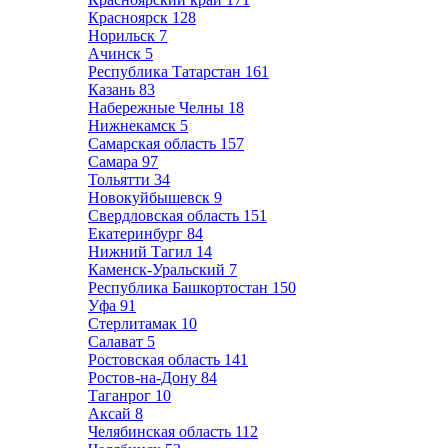
Красноярск
128
Норильск
7
Ачинск
5
Республика Татарстан
161
Казань
83
Набережные Челны
18
Нижнекамск
5
Самарская область
157
Самара
97
Тольятти
34
Новокуйбышевск
9
Свердловская область
151
Екатеринбург
84
Нижний Тагил
14
Каменск-Уральский
7
Республика Башкортостан
150
Уфа
91
Стерлитамак
10
Салават
5
Ростовская область
141
Ростов-на-Дону
84
Таганрог
10
Аксай
8
Челябинская область
112