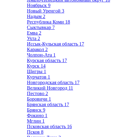
Ноябрьск
9
Новый Уренгой
3
Надым
2
Республика Коми
18
Сыктывкар
7
Емва
2
Ухта
2
Иссык-Кульская область
17
Каракол
2
Чолпон-Ата
1
Курская область
17
Курск
14
Щигры
1
Курчатов
1
Новгородская область
17
Великий Новгород
11
Пестово
2
Боровичи
1
Брянская область
17
Брянск
9
Фокино
1
Мглин
1
Псковская область
16
Псков
8