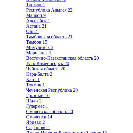
Торжок
1
Республика Адыгея
22
Майкоп
9
Адыгейск
1
Астана
21
Ош
21
Тамбовская область
21
Тамбов
15
Мичуринск
3
Моршанск
1
Восточно-Казахстанская область
20
Усть-Каменогорск
20
Чуйская область
20
Кара-Балта
2
Кант
1
Токмок
1
Чеченская Республика
20
Грозный
16
Шали
2
Гудермес
1
Смоленская область
20
Смоленск
14
Ярцево
2
Сафоново
1
Ямало-Ненецкий автономный округ
18