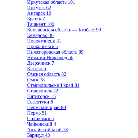
Иркутская область
101
Иркутск
62
Ангарск
10
Братск
7
Ташкент
100
Кемеровская область — Кузбасс
99
Кемерово
36
Новокузнецк
31
Прокопьевск
5
Нижегородская область
89
Нижний Новгород
56
Дзержинск
7
Кстово
6
Омская область
82
Омск
78
Ставропольский край
81
Ставрополь
22
Пятигорск
15
Ессентуки
6
Пермский край
80
Пермь
51
Соликамск
5
Чайковский
4
Алтайский край
78
Барнаул
43