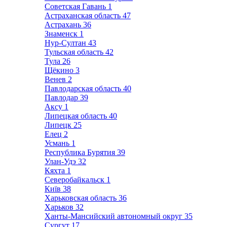
Советская Гавань
1
Астраханская область
47
Астрахань
36
Знаменск
1
Нур-Султан
43
Тульская область
42
Тула
26
Щёкино
3
Венев
2
Павлодарская область
40
Павлодар
39
Аксу
1
Липецкая область
40
Липецк
25
Елец
2
Усмань
1
Республика Бурятия
39
Улан-Удэ
32
Кяхта
1
Северобайкальск
1
Київ
38
Харьковская область
36
Харьков
32
Ханты-Мансийский автономный округ
35
Сургут
17