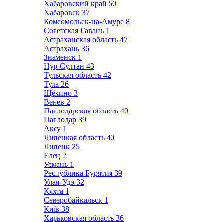
Хабаровский край
50
Хабаровск
37
Комсомольск-на-Амуре
8
Советская Гавань
1
Астраханская область
47
Астрахань
36
Знаменск
1
Нур-Султан
43
Тульская область
42
Тула
26
Щёкино
3
Венев
2
Павлодарская область
40
Павлодар
39
Аксу
1
Липецкая область
40
Липецк
25
Елец
2
Усмань
1
Республика Бурятия
39
Улан-Удэ
32
Кяхта
1
Северобайкальск
1
Київ
38
Харьковская область
36