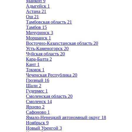
Майкоп
9
Адыгейск
1
Астана
21
Ош
21
Тамбовская область
21
Тамбов
15
Мичуринск
3
Моршанск
1
Восточно-Казахстанская область
20
Усть-Каменогорск
20
Чуйская область
20
Кара-Балта
2
Кант
1
Токмок
1
Чеченская Республика
20
Грозный
16
Шали
2
Гудермес
1
Смоленская область
20
Смоленск
14
Ярцево
2
Сафоново
1
Ямало-Ненецкий автономный округ
18
Ноябрьск
9
Новый Уренгой
3