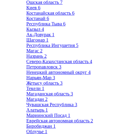
Ошская область
7
Киев
6
Костанайская область
6
Костанай
6
Республика Тыва
6
Кызыл
4
Ак-Довурак
1
Шагонар
1
Республика Ингушетия
5
Магас
2
Назрань
2
Северо-Казахстанская область
4
Петропавловск
3
Ненецкий автономный округ
4
Нарьян-Мар
3
Жетысу область
3
Текели
1
Магаданская область
3
Магадан
2
Чувашская Республика
3
Алатырь
1
Мариинский Посад
1
Еврейская автономная область
2
Биробиджан
1
Облучье
1