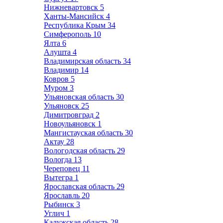
Нижневартовск
5
Ханты-Мансийск
4
Республика Крым
34
Симферополь
10
Ялта
6
Алушта
4
Владимирская область
34
Владимир
14
Ковров
5
Муром
3
Ульяновская область
30
Ульяновск
25
Димитровград
2
Новоульяновск
1
Мангистауская область
30
Актау
28
Вологодская область
29
Вологда
13
Череповец
11
Вытегра
1
Ярославская область
29
Ярославль
20
Рыбинск
3
Углич
1
Калужская область
28