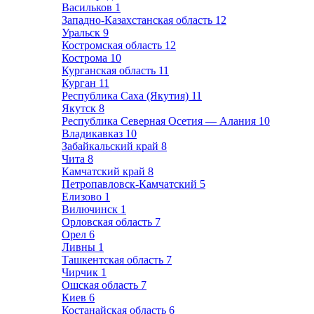
Васильков
1
Западно-Казахстанская область
12
Уральск
9
Костромская область
12
Кострома
10
Курганская область
11
Курган
11
Республика Саха (Якутия)
11
Якутск
8
Республика Северная Осетия — Алания
10
Владикавказ
10
Забайкальский край
8
Чита
8
Камчатский край
8
Петропавловск-Камчатский
5
Елизово
1
Вилючинск
1
Орловская область
7
Орел
6
Ливны
1
Ташкентская область
7
Чирчик
1
Ошская область
7
Киев
6
Костанайская область
6