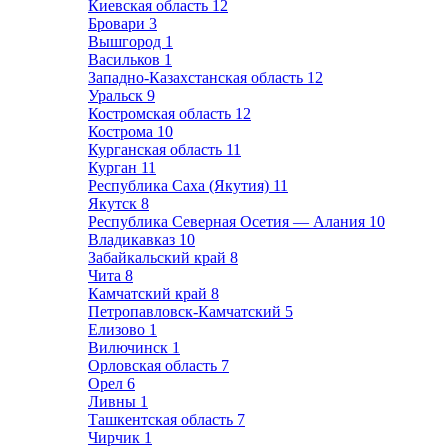
Киевская область
12
Бровари
3
Вышгород
1
Васильков
1
Западно-Казахстанская область
12
Уральск
9
Костромская область
12
Кострома
10
Курганская область
11
Курган
11
Республика Саха (Якутия)
11
Якутск
8
Республика Северная Осетия — Алания
10
Владикавказ
10
Забайкальский край
8
Чита
8
Камчатский край
8
Петропавловск-Камчатский
5
Елизово
1
Вилючинск
1
Орловская область
7
Орел
6
Ливны
1
Ташкентская область
7
Чирчик
1