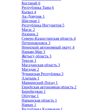
Костанай
6
Республика Тыва
6
Кызыл
4
Ак-Довурак
1
Шагонар
1
Республика Ингушетия
5
Магас
2
Назрань
2
Северо-Казахстанская область
4
Петропавловск
3
Ненецкий автономный округ
4
Нарьян-Мар
3
Жетысу область
3
Текели
1
Магаданская область
3
Магадан
2
Чувашская Республика
3
Алатырь
1
Мариинский Посад
1
Еврейская автономная область
2
Биробиджан
1
Облучье
1
Нарынская область
1
Нарын
1
Республика Калмыкия
1