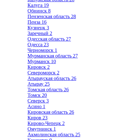
Калуга
19
Обнинск
8
Пензенская область
28
Пенза
16
Кузнецк
3
Заречный
2
Одесская область
27
Одесса
23
Черноморск
1
Мурманская область
27
Мурманск
10
Кировск
2
Североморск
2
Атырауская область
26
Атырау
25
Томская область
26
Томск
20
Северск
3
Асино
1
Кировская область
26
Киров
23
Кирово-Чепецк
2
Омутнинск
1
Акмолинская область
25