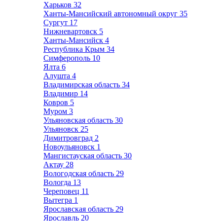
Харьков
32
Ханты-Мансийский автономный округ
35
Сургут
17
Нижневартовск
5
Ханты-Мансийск
4
Республика Крым
34
Симферополь
10
Ялта
6
Алушта
4
Владимирская область
34
Владимир
14
Ковров
5
Муром
3
Ульяновская область
30
Ульяновск
25
Димитровград
2
Новоульяновск
1
Мангистауская область
30
Актау
28
Вологодская область
29
Вологда
13
Череповец
11
Вытегра
1
Ярославская область
29
Ярославль
20