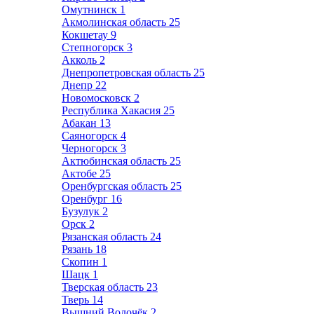
Омутнинск
1
Акмолинская область
25
Кокшетау
9
Степногорск
3
Акколь
2
Днепропетровская область
25
Днепр
22
Новомосковск
2
Республика Хакасия
25
Абакан
13
Саяногорск
4
Черногорск
3
Актюбинская область
25
Актобе
25
Оренбургская область
25
Оренбург
16
Бузулук
2
Орск
2
Рязанская область
24
Рязань
18
Скопин
1
Шацк
1
Тверская область
23
Тверь
14
Вышний Волочёк
2