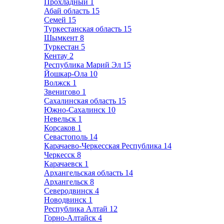
Прохладный
1
Абай область
15
Семей
15
Туркестанская область
15
Шымкент
8
Туркестан
5
Кентау
2
Республика Марий Эл
15
Йошкар-Ола
10
Волжск
1
Звенигово
1
Сахалинская область
15
Южно-Сахалинск
10
Невельск
1
Корсаков
1
Севастополь
14
Карачаево-Черкесская Республика
14
Черкесск
8
Карачаевск
1
Архангельская область
14
Архангельск
8
Северодвинск
4
Новодвинск
1
Республика Алтай
12
Горно-Алтайск
4