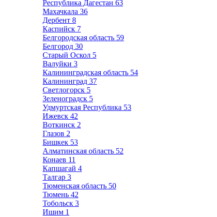
Республика Дагестан
63
Махачкала
36
Дербент
8
Каспийск
7
Белгородская область
59
Белгород
30
Старый Оскол
5
Валуйки
3
Калининградская область
54
Калининград
37
Светлогорск
5
Зеленоградск
5
Удмуртская Республика
53
Ижевск
42
Воткинск
2
Глазов
2
Бишкек
53
Алматинская область
52
Конаев
11
Капшагай
4
Талгар
3
Тюменская область
50
Тюмень
42
Тобольск
3
Ишим
1