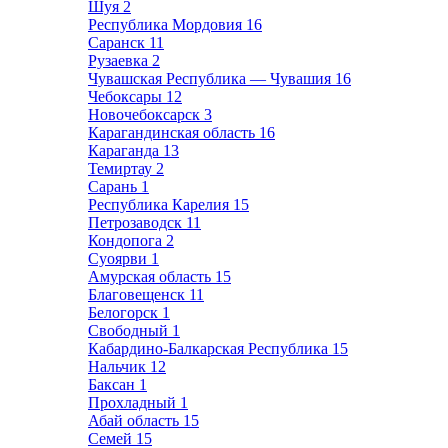
Шуя
2
Республика Мордовия
16
Саранск
11
Рузаевка
2
Чувашская Республика — Чувашия
16
Чебоксары
12
Новочебоксарск
3
Карагандинская область
16
Караганда
13
Темиртау
2
Сарань
1
Республика Карелия
15
Петрозаводск
11
Кондопога
2
Суоярви
1
Амурская область
15
Благовещенск
11
Белогорск
1
Свободный
1
Кабардино-Балкарская Республика
15
Нальчик
12
Баксан
1
Прохладный
1
Абай область
15
Семей
15