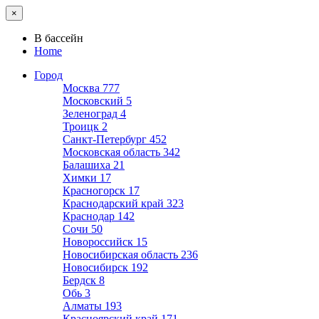
×
В бассейн
Home
Город
Москва
777
Московский
5
Зеленоград
4
Троицк
2
Санкт-Петербург
452
Московская область
342
Балашиха
21
Химки
17
Красногорск
17
Краснодарский край
323
Краснодар
142
Сочи
50
Новороссийск
15
Новосибирская область
236
Новосибирск
192
Бердск
8
Обь
3
Алматы
193
Красноярский край
171