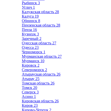
Рыбинск
3
Углич
1
Калужская область
28
Калуга
19
Обнинск
8
Пензенская область
28
Пенза
16
Кузнецк
3
Заречный
2
Одесская область
27
Одесса
23
Черноморск
1
Мурманская область
27
Мурманск
10
Кировск
2
Североморск
2
Атырауская область
26
Атырау
25
Томская область
26
Томск
20
Северск
3
Асино
1
Кировская область
26
Киров
23
Кирово-Чепецк
2