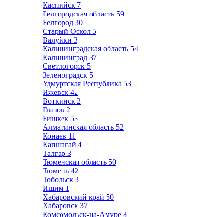
Каспийск
7
Белгородская область
59
Белгород
30
Старый Оскол
5
Валуйки
3
Калининградская область
54
Калининград
37
Светлогорск
5
Зеленоградск
5
Удмуртская Республика
53
Ижевск
42
Воткинск
2
Глазов
2
Бишкек
53
Алматинская область
52
Конаев
11
Капшагай
4
Талгар
3
Тюменская область
50
Тюмень
42
Тобольск
3
Ишим
1
Хабаровский край
50
Хабаровск
37
Комсомольск-на-Амуре
8