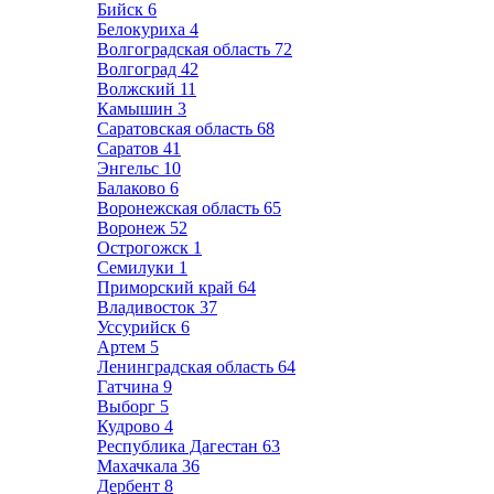
Бийск
6
Белокуриха
4
Волгоградская область
72
Волгоград
42
Волжский
11
Камышин
3
Саратовская область
68
Саратов
41
Энгельс
10
Балаково
6
Воронежская область
65
Воронеж
52
Острогожск
1
Семилуки
1
Приморский край
64
Владивосток
37
Уссурийск
6
Артем
5
Ленинградская область
64
Гатчина
9
Выборг
5
Кудрово
4
Республика Дагестан
63
Махачкала
36
Дербент
8