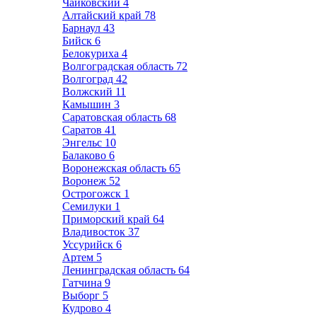
Чайковский
4
Алтайский край
78
Барнаул
43
Бийск
6
Белокуриха
4
Волгоградская область
72
Волгоград
42
Волжский
11
Камышин
3
Саратовская область
68
Саратов
41
Энгельс
10
Балаково
6
Воронежская область
65
Воронеж
52
Острогожск
1
Семилуки
1
Приморский край
64
Владивосток
37
Уссурийск
6
Артем
5
Ленинградская область
64
Гатчина
9
Выборг
5
Кудрово
4