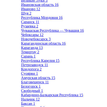
Великие Луки
3
Ивановская область
16
Иваново
12
Шуя
2
Республика Мордовия
16
Саранск
11
Рузаевка
2
Чувашская Республика — Чувашия
16
Чебоксары
12
Новочебоксарск
3
Карагандинская область
16
Караганда
13
Темиртау
2
Сарань
1
Республика Карелия
15
Петрозаводск
11
Кондопога
2
Суоярви
1
Амурская область
15
Благовещенск
11
Белогорск
1
Свободный
1
Кабардино-Балкарская Республика
15
Нальчик
12
Баксан
1