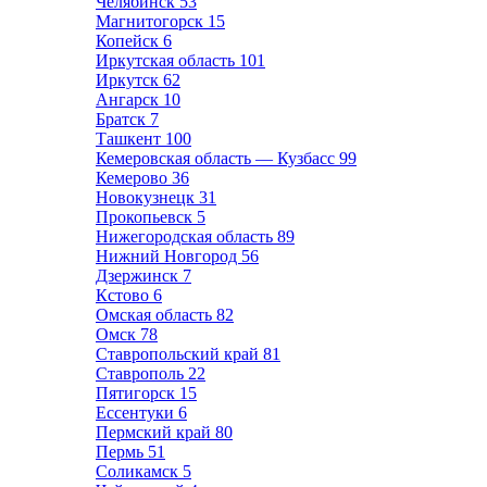
Челябинск
53
Магнитогорск
15
Копейск
6
Иркутская область
101
Иркутск
62
Ангарск
10
Братск
7
Ташкент
100
Кемеровская область — Кузбасс
99
Кемерово
36
Новокузнецк
31
Прокопьевск
5
Нижегородская область
89
Нижний Новгород
56
Дзержинск
7
Кстово
6
Омская область
82
Омск
78
Ставропольский край
81
Ставрополь
22
Пятигорск
15
Ессентуки
6
Пермский край
80
Пермь
51
Соликамск
5