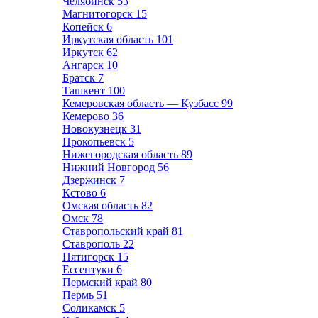
Челябинск
53
Магнитогорск
15
Копейск
6
Иркутская область
101
Иркутск
62
Ангарск
10
Братск
7
Ташкент
100
Кемеровская область — Кузбасс
99
Кемерово
36
Новокузнецк
31
Прокопьевск
5
Нижегородская область
89
Нижний Новгород
56
Дзержинск
7
Кстово
6
Омская область
82
Омск
78
Ставропольский край
81
Ставрополь
22
Пятигорск
15
Ессентуки
6
Пермский край
80
Пермь
51
Соликамск
5