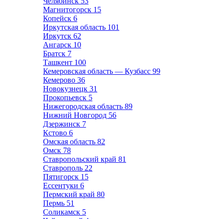
Челябинск
53
Магнитогорск
15
Копейск
6
Иркутская область
101
Иркутск
62
Ангарск
10
Братск
7
Ташкент
100
Кемеровская область — Кузбасс
99
Кемерово
36
Новокузнецк
31
Прокопьевск
5
Нижегородская область
89
Нижний Новгород
56
Дзержинск
7
Кстово
6
Омская область
82
Омск
78
Ставропольский край
81
Ставрополь
22
Пятигорск
15
Ессентуки
6
Пермский край
80
Пермь
51
Соликамск
5