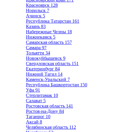
Красноярск
128
Норильск
7
Ачинск
5
Республика Татарстан
161
Казань
83
Набережные Челны
18
Нижнекамск
5
Самарская область
157
Самара
97
Тольятти
34
Новокуйбышевск
9
Свердловская область
151
Екатеринбург
84
Нижний Тагил
14
Каменск-Уральский
7
Республика Башкортостан
150
Уфа
91
Стерлитамак
10
Салават
5
Ростовская область
141
Ростов-на-Дону
84
Таганрог
10
Аксай
8
Челябинская область
112