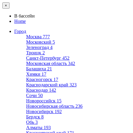
×
В бассейн
Home
Город
Москва
777
Московский
5
Зеленоград
4
Троицк
2
Санкт-Петербург
452
Московская область
342
Балашиха
21
Химки
17
Красногорск
17
Краснодарский край
323
Краснодар
142
Сочи
50
Новороссийск
15
Новосибирская область
236
Новосибирск
192
Бердск
8
Обь
3
Алматы
193
Красноярский край
171