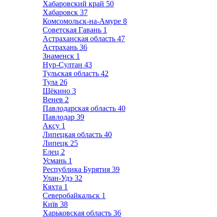
Хабаровский край
50
Хабаровск
37
Комсомольск-на-Амуре
8
Советская Гавань
1
Астраханская область
47
Астрахань
36
Знаменск
1
Нур-Султан
43
Тульская область
42
Тула
26
Щёкино
3
Венев
2
Павлодарская область
40
Павлодар
39
Аксу
1
Липецкая область
40
Липецк
25
Елец
2
Усмань
1
Республика Бурятия
39
Улан-Удэ
32
Кяхта
1
Северобайкальск
1
Київ
38
Харьковская область
36