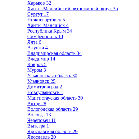
Харьков
32
Ханты-Мансийский автономный округ
35
Сургут
17
Нижневартовск
5
Ханты-Мансийск
4
Республика Крым
34
Симферополь
10
Ялта
6
Алушта
4
Владимирская область
34
Владимир
14
Ковров
5
Муром
3
Ульяновская область
30
Ульяновск
25
Димитровград
2
Новоульяновск
1
Мангистауская область
30
Актау
28
Вологодская область
29
Вологда
13
Череповец
11
Вытегра
1
Ярославская область
29
Ярославль
20