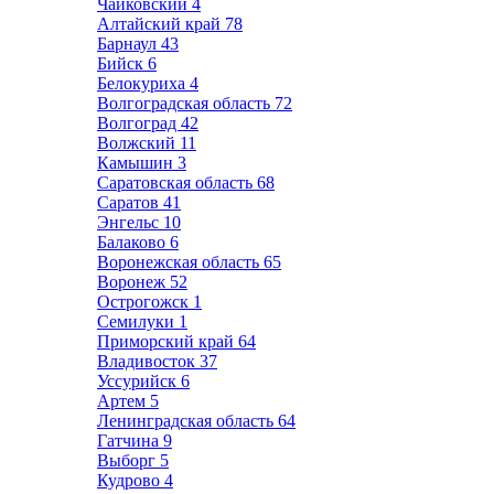
Чайковский
4
Алтайский край
78
Барнаул
43
Бийск
6
Белокуриха
4
Волгоградская область
72
Волгоград
42
Волжский
11
Камышин
3
Саратовская область
68
Саратов
41
Энгельс
10
Балаково
6
Воронежская область
65
Воронеж
52
Острогожск
1
Семилуки
1
Приморский край
64
Владивосток
37
Уссурийск
6
Артем
5
Ленинградская область
64
Гатчина
9
Выборг
5
Кудрово
4