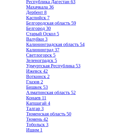
Республика Дагестан
63
Махачкала
36
Дербент
8
Каспийск
7
Белгородская область
59
Белгород
30
Старый Оскол
5
Валуйки
3
Калининградская область
54
Калининград
37
Светлогорск
5
Зеленоградск
5
Удмуртская Республика
53
Ижевск
42
Воткинск
2
Глазов
2
Бишкек
53
Алматинская область
52
Конаев
11
Капшагай
4
Талгар
3
Тюменская область
50
Тюмень
42
Тобольск
3
Ишим
1