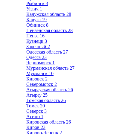
Рыбинск
3
Углич
1
Калужская область
28
Калуга
19
Обнинск
8
Пензенская область
28
Пенза
16
Кузнецк
3
Заречный
2
Одесская область
27
Одесса
23
Черноморск
1
Мурманская область
27
Мурманск
10
Кировск
2
Североморск
2
Атырауская область
26
Атырау
25
Томская область
26
Томск
20
Северск
3
Асино
1
Кировская область
26
Киров
23
Кирово-Чепецк
2