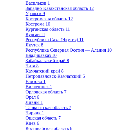
Васильков
1
Западно-Казахстанская область
12
Уральск
9
Костромская область
12
Кострома
10
Курганская область
11
Курган
11
Республика Саха (Якутия)
11
Якутск
8
Республика Северная Осетия — Алания
10
Владикавказ
10
Забайкальский край
8
Чита
8
Камчатский край
8
Петропавловск-Камчатский
5
Елизово
1
Вилючинск
1
Орловская область
7
Орел
6
Ливны
1
Ташкентская область
7
Чирчик
1
Ошская область
7
Киев
6
Костанайская область
6