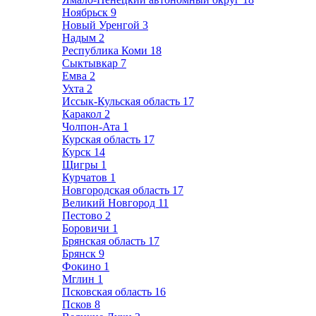
Ноябрьск
9
Новый Уренгой
3
Надым
2
Республика Коми
18
Сыктывкар
7
Емва
2
Ухта
2
Иссык-Кульская область
17
Каракол
2
Чолпон-Ата
1
Курская область
17
Курск
14
Щигры
1
Курчатов
1
Новгородская область
17
Великий Новгород
11
Пестово
2
Боровичи
1
Брянская область
17
Брянск
9
Фокино
1
Мглин
1
Псковская область
16
Псков
8