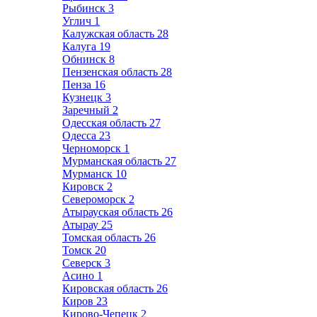
Рыбинск
3
Углич
1
Калужская область
28
Калуга
19
Обнинск
8
Пензенская область
28
Пенза
16
Кузнецк
3
Заречный
2
Одесская область
27
Одесса
23
Черноморск
1
Мурманская область
27
Мурманск
10
Кировск
2
Североморск
2
Атырауская область
26
Атырау
25
Томская область
26
Томск
20
Северск
3
Асино
1
Кировская область
26
Киров
23
Кирово-Чепецк
2