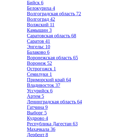
Бийск
6
Белокуриха
4
Волгоградская область
72
Волгоград
42
Волжский
11
Камышин
3
Саратовская область
68
Саратов
41
Энгельс
10
Балаково
6
Воронежская область
65
Воронеж
52
Острогожск
1
Семилуки
1
Приморский край
64
Владивосток
37
Уссурийск
6
Артем
5
Ленинградская область
64
Гатчина
9
Выборг
5
Кудрово
4
Республика Дагестан
63
Махачкала
36
Дербент
8