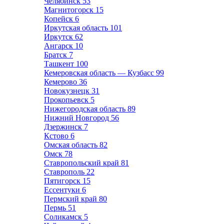
Челябинск
53
Магнитогорск
15
Копейск
6
Иркутская область
101
Иркутск
62
Ангарск
10
Братск
7
Ташкент
100
Кемеровская область — Кузбасс
99
Кемерово
36
Новокузнецк
31
Прокопьевск
5
Нижегородская область
89
Нижний Новгород
56
Дзержинск
7
Кстово
6
Омская область
82
Омск
78
Ставропольский край
81
Ставрополь
22
Пятигорск
15
Ессентуки
6
Пермский край
80
Пермь
51
Соликамск
5