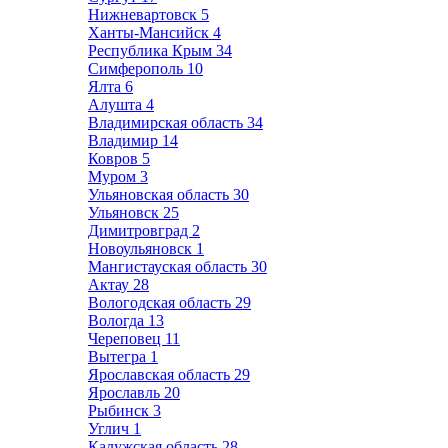
Нижневартовск
5
Ханты-Мансийск
4
Республика Крым
34
Симферополь
10
Ялта
6
Алушта
4
Владимирская область
34
Владимир
14
Ковров
5
Муром
3
Ульяновская область
30
Ульяновск
25
Димитровград
2
Новоульяновск
1
Мангистауская область
30
Актау
28
Вологодская область
29
Вологда
13
Череповец
11
Вытегра
1
Ярославская область
29
Ярославль
20
Рыбинск
3
Углич
1
Калужская область
28