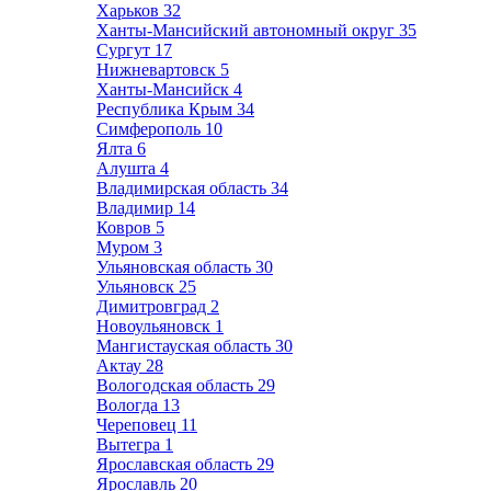
Харьков
32
Ханты-Мансийский автономный округ
35
Сургут
17
Нижневартовск
5
Ханты-Мансийск
4
Республика Крым
34
Симферополь
10
Ялта
6
Алушта
4
Владимирская область
34
Владимир
14
Ковров
5
Муром
3
Ульяновская область
30
Ульяновск
25
Димитровград
2
Новоульяновск
1
Мангистауская область
30
Актау
28
Вологодская область
29
Вологда
13
Череповец
11
Вытегра
1
Ярославская область
29
Ярославль
20