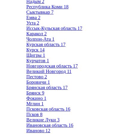
Надым
2
Республика Коми
18
Сыктывкар
7
Емва
2
Ухта
2
Иссык-Кульская область
17
Каракол
2
Чолпон-Ата
1
Курская область
17
Курск
14
Щигры
1
Курчатов
1
Новгородская область
17
Великий Новгород
11
Пестово
2
Боровичи
1
Брянская область
17
Брянск
9
Фокино
1
Мглин
1
Псковская область
16
Псков
8
Великие Луки
3
Ивановская область
16
Иваново
12