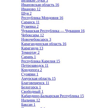
Великие Луки
3
Ивановская область
16
Иваново
12
Шуя
2
Республика Мордовия
16
Саранск
11
Рузаевка
2
Чувашская Республика — Чувашия
16
Чебоксары
12
Новочебоксарск
3
Карагандинская область
16
Караганда
13
Темиртау
2
Сарань
1
Республика Карелия
15
Петрозаводск
11
Кондопога
2
Суоярви
1
Амурская область
15
Благовещенск
11
Белогорск
1
Свободный
1
Кабардино-Балкарская Республика
15
Нальчик
12
Баксан
1