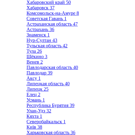
Хабаровский край
50
Хабаровск
37
Комсомольск-на-Амуре
8
Советская Гавань
1
Астраханская область
47
Астрахань
36
Знаменск
1
Нур-Султан
43
Тульская область
42
Тула
26
Щёкино
3
Венев
2
Павлодарская область
40
Павлодар
39
Аксу
1
Липецкая область
40
Липецк
25
Елец
2
Усмань
1
Республика Бурятия
39
Улан-Удэ
32
Кяхта
1
Северобайкальск
1
Київ
38
Харьковская область
36