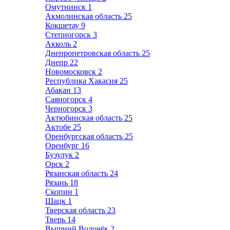
Омутнинск
1
Акмолинская область
25
Кокшетау
9
Степногорск
3
Акколь
2
Днепропетровская область
25
Днепр
22
Новомосковск
2
Республика Хакасия
25
Абакан
13
Саяногорск
4
Черногорск
3
Актюбинская область
25
Актобе
25
Оренбургская область
25
Оренбург
16
Бузулук
2
Орск
2
Рязанская область
24
Рязань
18
Скопин
1
Шацк
1
Тверская область
23
Тверь
14
Вышний Волочёк
2