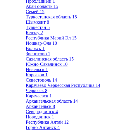
Прохладный
1
Абай область
15
Семей
15
Туркестанская область
15
Шымкент
8
Туркестан
5
Кентау
2
Республика Марий Эл
15
Йошкар-Ола
10
Волжск
1
Звенигово
1
Сахалинская область
15
Южно-Сахалинск
10
Невельск
1
Корсаков
1
Севастополь
14
Карачаево-Черкесская Республика
14
Черкесск
8
Карачаевск
1
Архангельская область
14
Архангельск
8
Северодвинск
4
Новодвинск
1
Республика Алтай
12
Горно-Алтайск
4