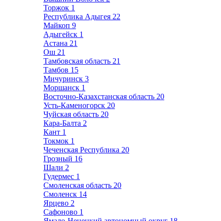
Торжок
1
Республика Адыгея
22
Майкоп
9
Адыгейск
1
Астана
21
Ош
21
Тамбовская область
21
Тамбов
15
Мичуринск
3
Моршанск
1
Восточно-Казахстанская область
20
Усть-Каменогорск
20
Чуйская область
20
Кара-Балта
2
Кант
1
Токмок
1
Чеченская Республика
20
Грозный
16
Шали
2
Гудермес
1
Смоленская область
20
Смоленск
14
Ярцево
2
Сафоново
1
Ямало-Ненецкий автономный округ
18