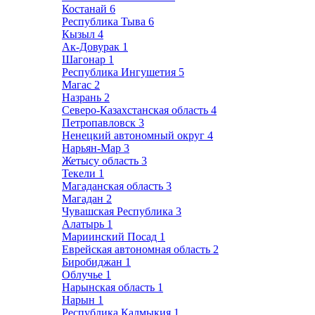
Костанай
6
Республика Тыва
6
Кызыл
4
Ак-Довурак
1
Шагонар
1
Республика Ингушетия
5
Магас
2
Назрань
2
Северо-Казахстанская область
4
Петропавловск
3
Ненецкий автономный округ
4
Нарьян-Мар
3
Жетысу область
3
Текели
1
Магаданская область
3
Магадан
2
Чувашская Республика
3
Алатырь
1
Мариинский Посад
1
Еврейская автономная область
2
Биробиджан
1
Облучье
1
Нарынская область
1
Нарын
1
Республика Калмыкия
1