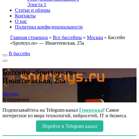
Элиста
1
Статьи и обзоры
Контакты
О нас
Политика конфиденциальности
Главная страница
»
Все бассейны
»
Москва
»
Бассейн
«Sportoys.ru» — Ивантеевская, 25а
В бассейн
Бассейн «Sportoys.ru» —
Ивантеевская, 25а
Москва
В избранное
Подписывайтесь на Telegram-канал
Генережка
! Самое
интересное из мира технологий, нейросетей, IT и бизнеса.
Перейти в Telegram канал