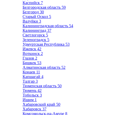
Каспийск
7
Белгородская область
59
Белгород
30
Старый Оскол
5
Валуйки
3
Калининградская область
54
Калининград
37
Светлогорск
5
Зеленоградск
5
Удмуртская Республика
53
Ижевск
42
Воткинск
2
Глазов
2
Бишкек
53
Алматинская область
52
Конаев
11
Капшагай
4
Талгар
3
Тюменская область
50
Тюмень
42
Тобольск
3
Ишим
1
Хабаровский край
50
Хабаровск
37
Комсомольск-на-Амуре
8