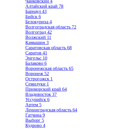
Чайковский
4
Алтайский край
78
Барнаул
43
Бийск
6
Белокуриха
4
Волгоградская область
72
Волгоград
42
Волжский
11
Камышин
3
Саратовская область
68
Саратов
41
Энгельс
10
Балаково
6
Воронежская область
65
Воронеж
52
Острогожск
1
Семилуки
1
Приморский край
64
Владивосток
37
Уссурийск
6
Артем
5
Ленинградская область
64
Гатчина
9
Выборг
5
Кудрово
4