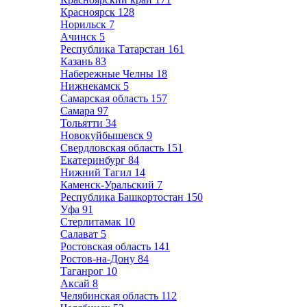
Красноярск
128
Норильск
7
Ачинск
5
Республика Татарстан
161
Казань
83
Набережные Челны
18
Нижнекамск
5
Самарская область
157
Самара
97
Тольятти
34
Новокуйбышевск
9
Свердловская область
151
Екатеринбург
84
Нижний Тагил
14
Каменск-Уральский
7
Республика Башкортостан
150
Уфа
91
Стерлитамак
10
Салават
5
Ростовская область
141
Ростов-на-Дону
84
Таганрог
10
Аксай
8
Челябинская область
112