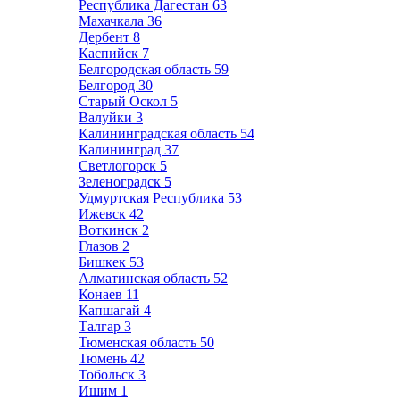
Республика Дагестан
63
Махачкала
36
Дербент
8
Каспийск
7
Белгородская область
59
Белгород
30
Старый Оскол
5
Валуйки
3
Калининградская область
54
Калининград
37
Светлогорск
5
Зеленоградск
5
Удмуртская Республика
53
Ижевск
42
Воткинск
2
Глазов
2
Бишкек
53
Алматинская область
52
Конаев
11
Капшагай
4
Талгар
3
Тюменская область
50
Тюмень
42
Тобольск
3
Ишим
1