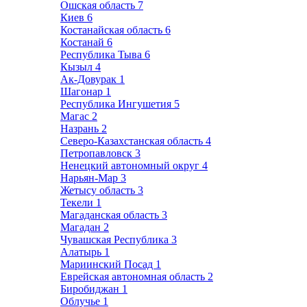
Ошская область
7
Киев
6
Костанайская область
6
Костанай
6
Республика Тыва
6
Кызыл
4
Ак-Довурак
1
Шагонар
1
Республика Ингушетия
5
Магас
2
Назрань
2
Северо-Казахстанская область
4
Петропавловск
3
Ненецкий автономный округ
4
Нарьян-Мар
3
Жетысу область
3
Текели
1
Магаданская область
3
Магадан
2
Чувашская Республика
3
Алатырь
1
Мариинский Посад
1
Еврейская автономная область
2
Биробиджан
1
Облучье
1