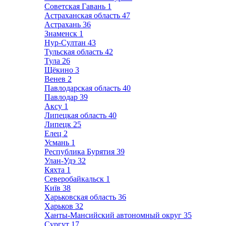
Советская Гавань
1
Астраханская область
47
Астрахань
36
Знаменск
1
Нур-Султан
43
Тульская область
42
Тула
26
Щёкино
3
Венев
2
Павлодарская область
40
Павлодар
39
Аксу
1
Липецкая область
40
Липецк
25
Елец
2
Усмань
1
Республика Бурятия
39
Улан-Удэ
32
Кяхта
1
Северобайкальск
1
Київ
38
Харьковская область
36
Харьков
32
Ханты-Мансийский автономный округ
35
Сургут
17