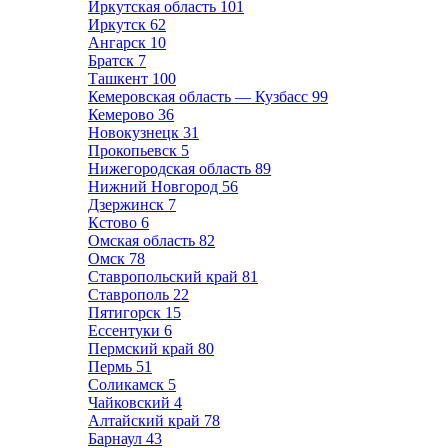
Иркутская область
101
Иркутск
62
Ангарск
10
Братск
7
Ташкент
100
Кемеровская область — Кузбасс
99
Кемерово
36
Новокузнецк
31
Прокопьевск
5
Нижегородская область
89
Нижний Новгород
56
Дзержинск
7
Кстово
6
Омская область
82
Омск
78
Ставропольский край
81
Ставрополь
22
Пятигорск
15
Ессентуки
6
Пермский край
80
Пермь
51
Соликамск
5
Чайковский
4
Алтайский край
78
Барнаул
43