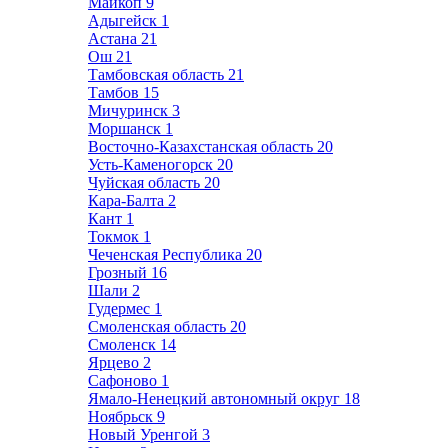
Майкоп
9
Адыгейск
1
Астана
21
Ош
21
Тамбовская область
21
Тамбов
15
Мичуринск
3
Моршанск
1
Восточно-Казахстанская область
20
Усть-Каменогорск
20
Чуйская область
20
Кара-Балта
2
Кант
1
Токмок
1
Чеченская Республика
20
Грозный
16
Шали
2
Гудермес
1
Смоленская область
20
Смоленск
14
Ярцево
2
Сафоново
1
Ямало-Ненецкий автономный округ
18
Ноябрьск
9
Новый Уренгой
3