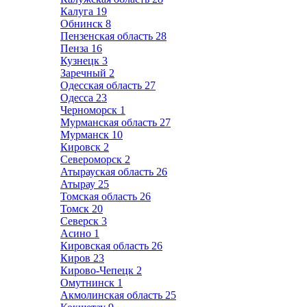
Калуга
19
Обнинск
8
Пензенская область
28
Пенза
16
Кузнецк
3
Заречный
2
Одесская область
27
Одесса
23
Черноморск
1
Мурманская область
27
Мурманск
10
Кировск
2
Североморск
2
Атырауская область
26
Атырау
25
Томская область
26
Томск
20
Северск
3
Асино
1
Кировская область
26
Киров
23
Кирово-Чепецк
2
Омутнинск
1
Акмолинская область
25