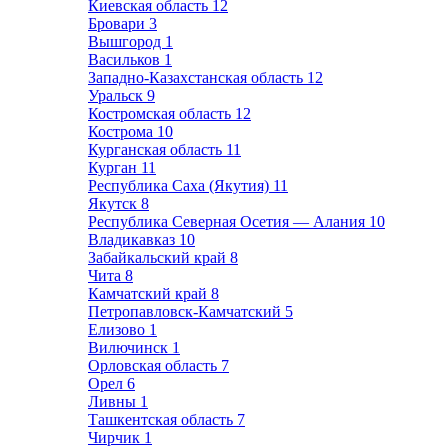
Киевская область
12
Бровари
3
Вышгород
1
Васильков
1
Западно-Казахстанская область
12
Уральск
9
Костромская область
12
Кострома
10
Курганская область
11
Курган
11
Республика Саха (Якутия)
11
Якутск
8
Республика Северная Осетия — Алания
10
Владикавказ
10
Забайкальский край
8
Чита
8
Камчатский край
8
Петропавловск-Камчатский
5
Елизово
1
Вилючинск
1
Орловская область
7
Орел
6
Ливны
1
Ташкентская область
7
Чирчик
1