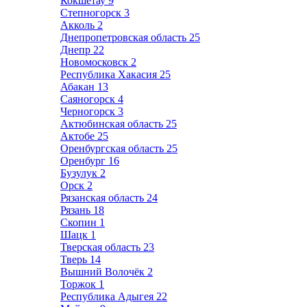
Кокшетау
9
Степногорск
3
Акколь
2
Днепропетровская область
25
Днепр
22
Новомосковск
2
Республика Хакасия
25
Абакан
13
Саяногорск
4
Черногорск
3
Актюбинская область
25
Актобе
25
Оренбургская область
25
Оренбург
16
Бузулук
2
Орск
2
Рязанская область
24
Рязань
18
Скопин
1
Шацк
1
Тверская область
23
Тверь
14
Вышний Волочёк
2
Торжок
1
Республика Адыгея
22