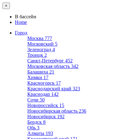
×
В бассейн
Home
Город
Москва
777
Московский
5
Зеленоград
4
Троицк
2
Санкт-Петербург
452
Московская область
342
Балашиха
21
Химки
17
Красногорск
17
Краснодарский край
323
Краснодар
142
Сочи
50
Новороссийск
15
Новосибирская область
236
Новосибирск
192
Бердск
8
Обь
3
Алматы
193
Красноярский край
171