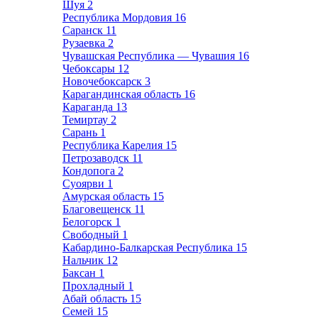
Шуя
2
Республика Мордовия
16
Саранск
11
Рузаевка
2
Чувашская Республика — Чувашия
16
Чебоксары
12
Новочебоксарск
3
Карагандинская область
16
Караганда
13
Темиртау
2
Сарань
1
Республика Карелия
15
Петрозаводск
11
Кондопога
2
Суоярви
1
Амурская область
15
Благовещенск
11
Белогорск
1
Свободный
1
Кабардино-Балкарская Республика
15
Нальчик
12
Баксан
1
Прохладный
1
Абай область
15
Семей
15