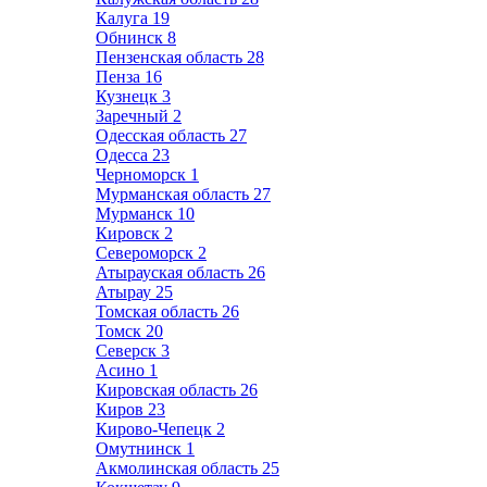
Калуга
19
Обнинск
8
Пензенская область
28
Пенза
16
Кузнецк
3
Заречный
2
Одесская область
27
Одесса
23
Черноморск
1
Мурманская область
27
Мурманск
10
Кировск
2
Североморск
2
Атырауская область
26
Атырау
25
Томская область
26
Томск
20
Северск
3
Асино
1
Кировская область
26
Киров
23
Кирово-Чепецк
2
Омутнинск
1
Акмолинская область
25