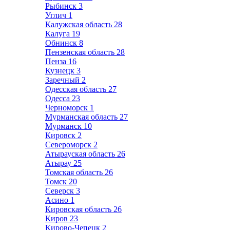
Рыбинск
3
Углич
1
Калужская область
28
Калуга
19
Обнинск
8
Пензенская область
28
Пенза
16
Кузнецк
3
Заречный
2
Одесская область
27
Одесса
23
Черноморск
1
Мурманская область
27
Мурманск
10
Кировск
2
Североморск
2
Атырауская область
26
Атырау
25
Томская область
26
Томск
20
Северск
3
Асино
1
Кировская область
26
Киров
23
Кирово-Чепецк
2