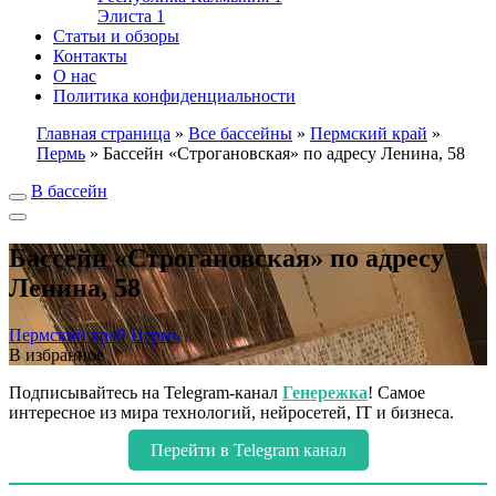
Элиста
1
Статьи и обзоры
Контакты
О нас
Политика конфиденциальности
Главная страница
»
Все бассейны
»
Пермский край
»
Пермь
»
Бассейн «Строгановская» по адресу Ленина, 58
В бассейн
Бассейн «Строгановская» по адресу
Ленина, 58
Пермский край
Пермь
В избранное
Подписывайтесь на Telegram-канал
Генережка
! Самое
интересное из мира технологий, нейросетей, IT и бизнеса.
Перейти в Telegram канал