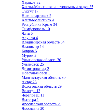
Харьков
32
Ханты-Мансийский автономный округ
35
Сургут
17
Нижневартовск
5
Ханты-Мансийск
4
Республика Крым
34
Симферополь
10
Ялта
6
Алушта
4
Владимирская область
34
Владимир
14
Ковров
5
Муром
3
Ульяновская область
30
Ульяновск
25
Димитровград
2
Новоульяновск
1
Мангистауская область
30
Актау
28
Вологодская область
29
Вологда
13
Череповец
11
Вытегра
1
Ярославская область
29
Ярославль
20