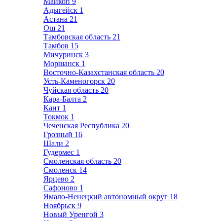
Майкоп
9
Адыгейск
1
Астана
21
Ош
21
Тамбовская область
21
Тамбов
15
Мичуринск
3
Моршанск
1
Восточно-Казахстанская область
20
Усть-Каменогорск
20
Чуйская область
20
Кара-Балта
2
Кант
1
Токмок
1
Чеченская Республика
20
Грозный
16
Шали
2
Гудермес
1
Смоленская область
20
Смоленск
14
Ярцево
2
Сафоново
1
Ямало-Ненецкий автономный округ
18
Ноябрьск
9
Новый Уренгой
3