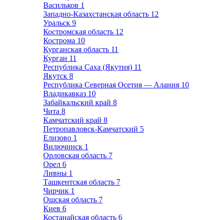
Васильков
1
Западно-Казахстанская область
12
Уральск
9
Костромская область
12
Кострома
10
Курганская область
11
Курган
11
Республика Саха (Якутия)
11
Якутск
8
Республика Северная Осетия — Алания
10
Владикавказ
10
Забайкальский край
8
Чита
8
Камчатский край
8
Петропавловск-Камчатский
5
Елизово
1
Вилючинск
1
Орловская область
7
Орел
6
Ливны
1
Ташкентская область
7
Чирчик
1
Ошская область
7
Киев
6
Костанайская область
6