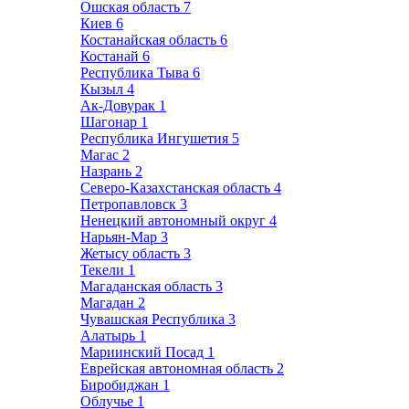
Ошская область
7
Киев
6
Костанайская область
6
Костанай
6
Республика Тыва
6
Кызыл
4
Ак-Довурак
1
Шагонар
1
Республика Ингушетия
5
Магас
2
Назрань
2
Северо-Казахстанская область
4
Петропавловск
3
Ненецкий автономный округ
4
Нарьян-Мар
3
Жетысу область
3
Текели
1
Магаданская область
3
Магадан
2
Чувашская Республика
3
Алатырь
1
Мариинский Посад
1
Еврейская автономная область
2
Биробиджан
1
Облучье
1