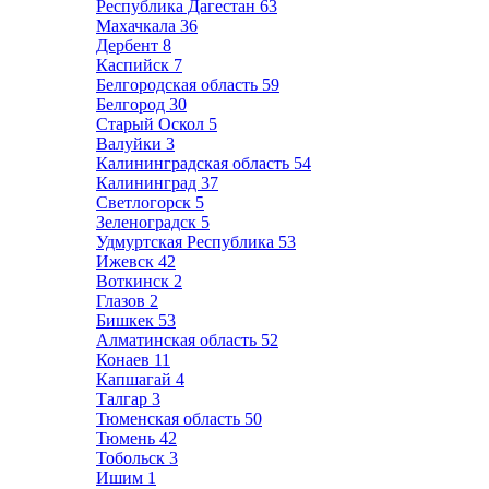
Республика Дагестан
63
Махачкала
36
Дербент
8
Каспийск
7
Белгородская область
59
Белгород
30
Старый Оскол
5
Валуйки
3
Калининградская область
54
Калининград
37
Светлогорск
5
Зеленоградск
5
Удмуртская Республика
53
Ижевск
42
Воткинск
2
Глазов
2
Бишкек
53
Алматинская область
52
Конаев
11
Капшагай
4
Талгар
3
Тюменская область
50
Тюмень
42
Тобольск
3
Ишим
1