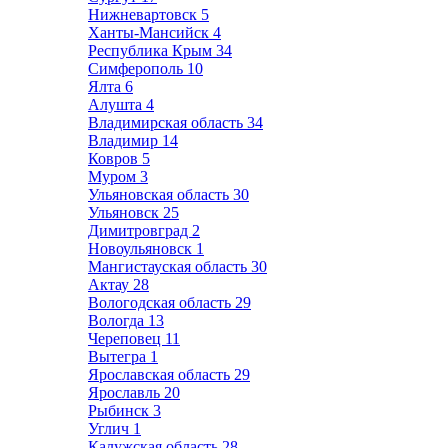
Нижневартовск
5
Ханты-Мансийск
4
Республика Крым
34
Симферополь
10
Ялта
6
Алушта
4
Владимирская область
34
Владимир
14
Ковров
5
Муром
3
Ульяновская область
30
Ульяновск
25
Димитровград
2
Новоульяновск
1
Мангистауская область
30
Актау
28
Вологодская область
29
Вологда
13
Череповец
11
Вытегра
1
Ярославская область
29
Ярославль
20
Рыбинск
3
Углич
1
Калужская область
28