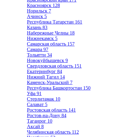
Красноярск
128
Норильск
7
Ачинск
5
Республика Татарстан
161
Казань
83
Набережные Челны
18
Нижнекамск
5
Самарская область
157
Самара
97
Тольятти
34
Новокуйбышевск
9
Свердловская область
151
Екатеринбург
84
Нижний Тагил
14
Каменск-Уральский
7
Республика Башкортостан
150
Уфа
91
Стерлитамак
10
Салават
5
Ростовская область
141
Ростов-на-Дону
84
Таганрог
10
Аксай
8
Челябинская область
112