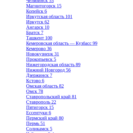
Челябинск
53
Магнитогорск
15
Копейск
6
Иркутская область
101
Иркутск
62
Ангарск
10
Братск
7
Ташкент
100
Кемеровская область — Кузбасс
99
Кемерово
36
Новокузнецк
31
Прокопьевск
5
Нижегородская область
89
Нижний Новгород
56
Дзержинск
7
Кстово
6
Омская область
82
Омск
78
Ставропольский край
81
Ставрополь
22
Пятигорск
15
Ессентуки
6
Пермский край
80
Пермь
51
Соликамск
5