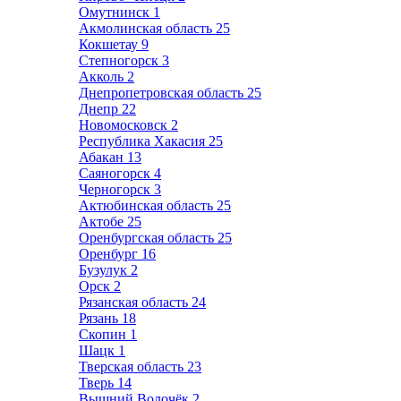
Омутнинск
1
Акмолинская область
25
Кокшетау
9
Степногорск
3
Акколь
2
Днепропетровская область
25
Днепр
22
Новомосковск
2
Республика Хакасия
25
Абакан
13
Саяногорск
4
Черногорск
3
Актюбинская область
25
Актобе
25
Оренбургская область
25
Оренбург
16
Бузулук
2
Орск
2
Рязанская область
24
Рязань
18
Скопин
1
Шацк
1
Тверская область
23
Тверь
14
Вышний Волочёк
2