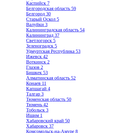
Каспийск
7
Белгородская область
59
Белгород
30
Старый Оскол
5
Валуйки
3
Калининградская область
54
Калининград
37
Светлогорск
5
Зеленоградск
5
Удмуртская Республика
53
Ижевск
42
Воткинск
2
Глазов
2
Бишкек
53
Алматинская область
52
Конаев
11
Капшагай
4
Талгар
3
Тюменская область
50
Тюмень
42
Тобольск
3
Ишим
1
Хабаровский край
50
Хабаровск
37
Комсомольск-на-Амуре
8