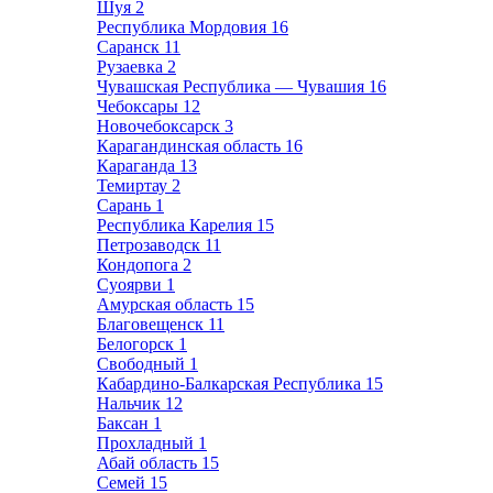
Шуя
2
Республика Мордовия
16
Саранск
11
Рузаевка
2
Чувашская Республика — Чувашия
16
Чебоксары
12
Новочебоксарск
3
Карагандинская область
16
Караганда
13
Темиртау
2
Сарань
1
Республика Карелия
15
Петрозаводск
11
Кондопога
2
Суоярви
1
Амурская область
15
Благовещенск
11
Белогорск
1
Свободный
1
Кабардино-Балкарская Республика
15
Нальчик
12
Баксан
1
Прохладный
1
Абай область
15
Семей
15