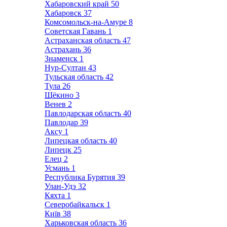
Хабаровский край
50
Хабаровск
37
Комсомольск-на-Амуре
8
Советская Гавань
1
Астраханская область
47
Астрахань
36
Знаменск
1
Нур-Султан
43
Тульская область
42
Тула
26
Щёкино
3
Венев
2
Павлодарская область
40
Павлодар
39
Аксу
1
Липецкая область
40
Липецк
25
Елец
2
Усмань
1
Республика Бурятия
39
Улан-Удэ
32
Кяхта
1
Северобайкальск
1
Київ
38
Харьковская область
36