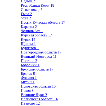
Надым
2
Республика Коми
18
Сыктывкар
7
Емва
2
Ухта
2
Иссык-Кульская область
17
Каракол
2
Чолпон-Ата
1
Курская область
17
Курск
14
Щигры
1
Курчатов
1
Новгородская область
17
Великий Новгород
11
Пестово
2
Боровичи
1
Брянская область
17
Брянск
9
Фокино
1
Мглин
1
Псковская область
16
Псков
8
Великие Луки
3
Ивановская область
16
Иваново
12