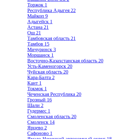
Торжок
1
Республика Адыгея
22
Майкоп
9
Адыгейск
1
Астана
21
Ош
21
Тамбовская область
21
Тамбов
15
Мичуринск
3
Моршанск
1
Восточно-Казахстанская область
20
Усть-Каменогорск
20
Чуйская область
20
Кара-Балта
2
Кант
1
Токмок
1
Чеченская Республика
20
Грозный
16
Шали
2
Гудермес
1
Смоленская область
20
Смоленск
14
Ярцево
2
Сафоново
1
Ямало-Ненецкий автономный округ
18