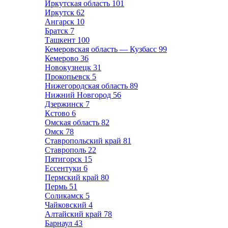
Иркутская область
101
Иркутск
62
Ангарск
10
Братск
7
Ташкент
100
Кемеровская область — Кузбасс
99
Кемерово
36
Новокузнецк
31
Прокопьевск
5
Нижегородская область
89
Нижний Новгород
56
Дзержинск
7
Кстово
6
Омская область
82
Омск
78
Ставропольский край
81
Ставрополь
22
Пятигорск
15
Ессентуки
6
Пермский край
80
Пермь
51
Соликамск
5
Чайковский
4
Алтайский край
78
Барнаул
43