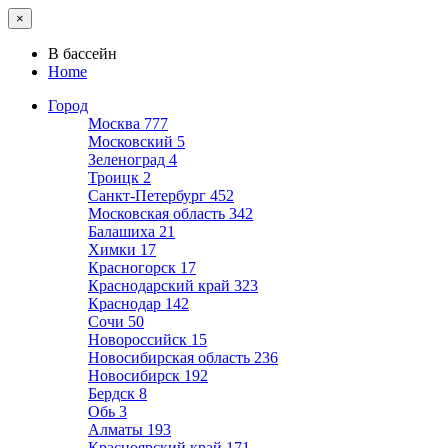
×
В бассейн
Home
Город
Москва
777
Московский
5
Зеленоград
4
Троицк
2
Санкт-Петербург
452
Московская область
342
Балашиха
21
Химки
17
Красногорск
17
Краснодарский край
323
Краснодар
142
Сочи
50
Новороссийск
15
Новосибирская область
236
Новосибирск
192
Бердск
8
Обь
3
Алматы
193
Красноярский край
171