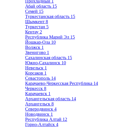
Прохладный
1
Абай область
15
Семей
15
Туркестанская область
15
Шымкент
8
Туркестан
5
Кентау
2
Республика Марий Эл
15
Йошкар-Ола
10
Волжск
1
Звенигово
1
Сахалинская область
15
Южно-Сахалинск
10
Невельск
1
Корсаков
1
Севастополь
14
Карачаево-Черкесская Республика
14
Черкесск
8
Карачаевск
1
Архангельская область
14
Архангельск
8
Северодвинск
4
Новодвинск
1
Республика Алтай
12
Горно-Алтайск
4