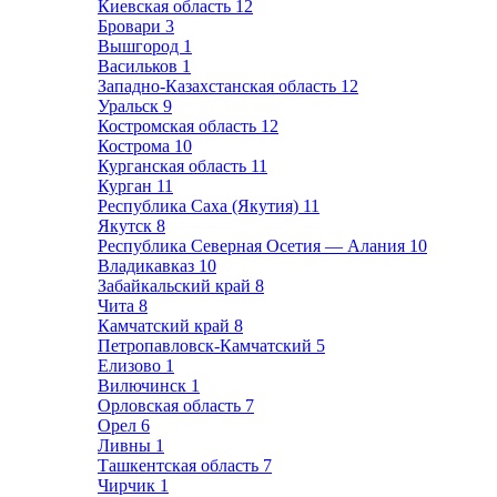
Киевская область
12
Бровари
3
Вышгород
1
Васильков
1
Западно-Казахстанская область
12
Уральск
9
Костромская область
12
Кострома
10
Курганская область
11
Курган
11
Республика Саха (Якутия)
11
Якутск
8
Республика Северная Осетия — Алания
10
Владикавказ
10
Забайкальский край
8
Чита
8
Камчатский край
8
Петропавловск-Камчатский
5
Елизово
1
Вилючинск
1
Орловская область
7
Орел
6
Ливны
1
Ташкентская область
7
Чирчик
1