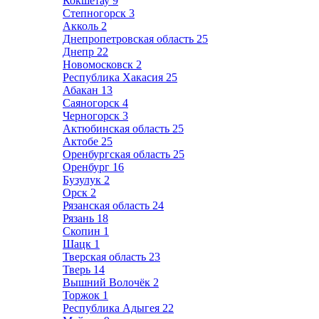
Кокшетау
9
Степногорск
3
Акколь
2
Днепропетровская область
25
Днепр
22
Новомосковск
2
Республика Хакасия
25
Абакан
13
Саяногорск
4
Черногорск
3
Актюбинская область
25
Актобе
25
Оренбургская область
25
Оренбург
16
Бузулук
2
Орск
2
Рязанская область
24
Рязань
18
Скопин
1
Шацк
1
Тверская область
23
Тверь
14
Вышний Волочёк
2
Торжок
1
Республика Адыгея
22