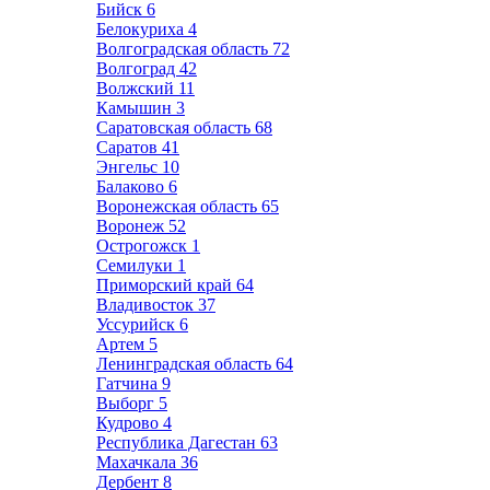
Бийск
6
Белокуриха
4
Волгоградская область
72
Волгоград
42
Волжский
11
Камышин
3
Саратовская область
68
Саратов
41
Энгельс
10
Балаково
6
Воронежская область
65
Воронеж
52
Острогожск
1
Семилуки
1
Приморский край
64
Владивосток
37
Уссурийск
6
Артем
5
Ленинградская область
64
Гатчина
9
Выборг
5
Кудрово
4
Республика Дагестан
63
Махачкала
36
Дербент
8