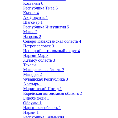
Костанай
6
Республика Тыва
6
Кызыл
4
Ак-Довурак
1
Шагонар
1
Республика Ингушетия
5
Магас
2
Назрань
2
Северо-Казахстанская область
4
Петропавловск
3
Ненецкий автономный округ
4
Нарьян-Мар
3
Жетысу область
3
Текели
1
Магаданская область
3
Магадан
2
Чувашская Республика
3
Алатырь
1
Мариинский Посад
1
Еврейская автономная область
2
Биробиджан
1
Облучье
1
Нарынская область
1
Нарын
1
Республика Калмыкия
1