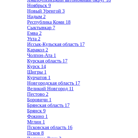
Ноябрьск
9
Новый Уренгой
3
Надым
2
Республика Коми
18
Сыктывкар
7
Емва
2
Ухта
2
Иссык-Кульская область
17
Каракол
2
Чолпон-Ата
1
Курская область
17
Курск
14
Щигры
1
Курчатов
1
Новгородская область
17
Великий Новгород
11
Пестово
2
Боровичи
1
Брянская область
17
Брянск
9
Фокино
1
Мглин
1
Псковская область
16
Псков
8