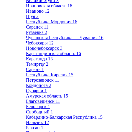
Великие Луки
3
Ивановская область
16
Иваново
12
Шуя
2
Республика Мордовия
16
Саранск
11
Рузаевка
2
Чувашская Республика — Чувашия
16
Чебоксары
12
Новочебоксарск
3
Карагандинская область
16
Караганда
13
Темиртау
2
Сарань
1
Республика Карелия
15
Петрозаводск
11
Кондопога
2
Суоярви
1
Амурская область
15
Благовещенск
11
Белогорск
1
Свободный
1
Кабардино-Балкарская Республика
15
Нальчик
12
Баксан
1