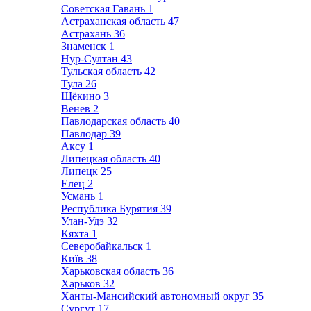
Советская Гавань
1
Астраханская область
47
Астрахань
36
Знаменск
1
Нур-Султан
43
Тульская область
42
Тула
26
Щёкино
3
Венев
2
Павлодарская область
40
Павлодар
39
Аксу
1
Липецкая область
40
Липецк
25
Елец
2
Усмань
1
Республика Бурятия
39
Улан-Удэ
32
Кяхта
1
Северобайкальск
1
Київ
38
Харьковская область
36
Харьков
32
Ханты-Мансийский автономный округ
35
Сургут
17