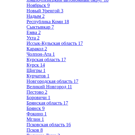
Ноябрьск
9
Новый Уренгой
3
Надым
2
Республика Коми
18
Сыктывкар
7
Емва
2
Ухта
2
Иссык-Кульская область
17
Каракол
2
Чолпон-Ата
1
Курская область
17
Курск
14
Щигры
1
Курчатов
1
Новгородская область
17
Великий Новгород
11
Пестово
2
Боровичи
1
Брянская область
17
Брянск
9
Фокино
1
Мглин
1
Псковская область
16
Псков
8