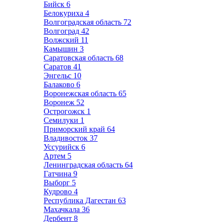
Бийск
6
Белокуриха
4
Волгоградская область
72
Волгоград
42
Волжский
11
Камышин
3
Саратовская область
68
Саратов
41
Энгельс
10
Балаково
6
Воронежская область
65
Воронеж
52
Острогожск
1
Семилуки
1
Приморский край
64
Владивосток
37
Уссурийск
6
Артем
5
Ленинградская область
64
Гатчина
9
Выборг
5
Кудрово
4
Республика Дагестан
63
Махачкала
36
Дербент
8