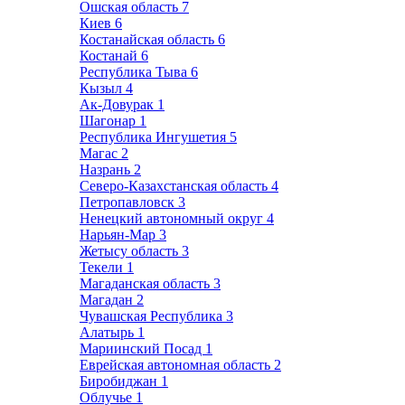
Ошская область
7
Киев
6
Костанайская область
6
Костанай
6
Республика Тыва
6
Кызыл
4
Ак-Довурак
1
Шагонар
1
Республика Ингушетия
5
Магас
2
Назрань
2
Северо-Казахстанская область
4
Петропавловск
3
Ненецкий автономный округ
4
Нарьян-Мар
3
Жетысу область
3
Текели
1
Магаданская область
3
Магадан
2
Чувашская Республика
3
Алатырь
1
Мариинский Посад
1
Еврейская автономная область
2
Биробиджан
1
Облучье
1