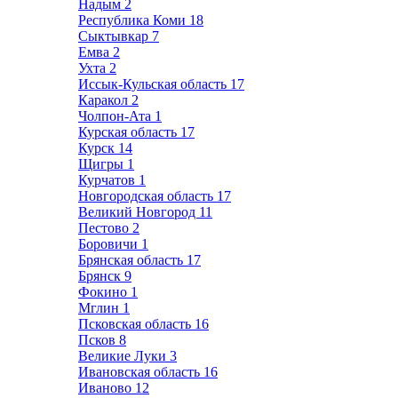
Надым
2
Республика Коми
18
Сыктывкар
7
Емва
2
Ухта
2
Иссык-Кульская область
17
Каракол
2
Чолпон-Ата
1
Курская область
17
Курск
14
Щигры
1
Курчатов
1
Новгородская область
17
Великий Новгород
11
Пестово
2
Боровичи
1
Брянская область
17
Брянск
9
Фокино
1
Мглин
1
Псковская область
16
Псков
8
Великие Луки
3
Ивановская область
16
Иваново
12