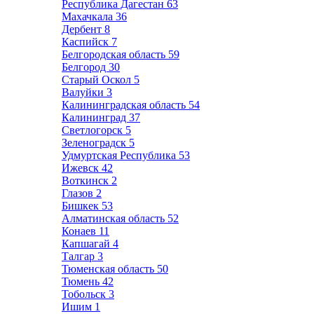
Республика Дагестан
63
Махачкала
36
Дербент
8
Каспийск
7
Белгородская область
59
Белгород
30
Старый Оскол
5
Валуйки
3
Калининградская область
54
Калининград
37
Светлогорск
5
Зеленоградск
5
Удмуртская Республика
53
Ижевск
42
Воткинск
2
Глазов
2
Бишкек
53
Алматинская область
52
Конаев
11
Капшагай
4
Талгар
3
Тюменская область
50
Тюмень
42
Тобольск
3
Ишим
1