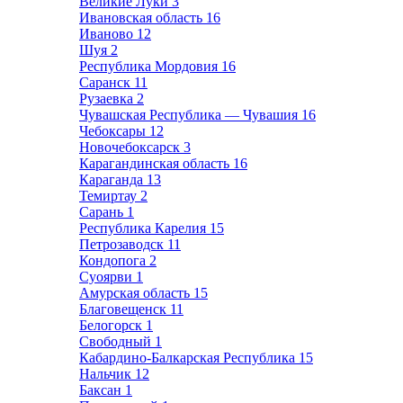
Великие Луки
3
Ивановская область
16
Иваново
12
Шуя
2
Республика Мордовия
16
Саранск
11
Рузаевка
2
Чувашская Республика — Чувашия
16
Чебоксары
12
Новочебоксарск
3
Карагандинская область
16
Караганда
13
Темиртау
2
Сарань
1
Республика Карелия
15
Петрозаводск
11
Кондопога
2
Суоярви
1
Амурская область
15
Благовещенск
11
Белогорск
1
Свободный
1
Кабардино-Балкарская Республика
15
Нальчик
12
Баксан
1