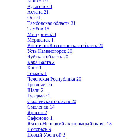
Майкоп
9
Адыгейск
1
Астана
21
Ош
21
Тамбовская область
21
Тамбов
15
Мичуринск
3
Моршанск
1
Восточно-Казахстанская область
20
Усть-Каменогорск
20
Чуйская область
20
Кара-Балта
2
Кант
1
Токмок
1
Чеченская Республика
20
Грозный
16
Шали
2
Гудермес
1
Смоленская область
20
Смоленск
14
Ярцево
2
Сафоново
1
Ямало-Ненецкий автономный округ
18
Ноябрьск
9
Новый Уренгой
3