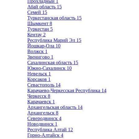
Прохладный
1
Абай область
15
Семей
15
Туркестанская область
15
Шымкент
8
Туркестан
5
Кентау
2
Республика Марий Эл
15
Йошкар-Ола
10
Волжск
1
Звенигово
1
Сахалинская область
15
Южно-Сахалинск
10
Невельск
1
Корсаков
1
Севастополь
14
Карачаево-Черкесская Республика
14
Черкесск
8
Карачаевск
1
Архангельская область
14
Архангельск
8
Северодвинск
4
Новодвинск
1
Республика Алтай
12
Горно-Алтайск
4