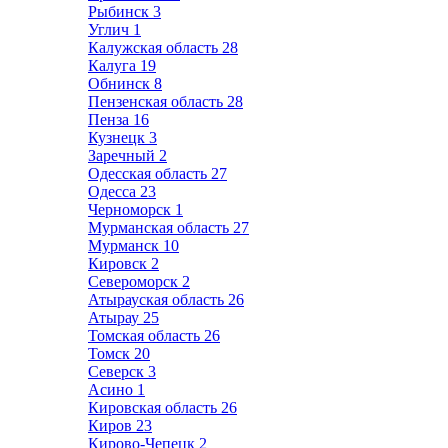
Рыбинск
3
Углич
1
Калужская область
28
Калуга
19
Обнинск
8
Пензенская область
28
Пенза
16
Кузнецк
3
Заречный
2
Одесская область
27
Одесса
23
Черноморск
1
Мурманская область
27
Мурманск
10
Кировск
2
Североморск
2
Атырауская область
26
Атырау
25
Томская область
26
Томск
20
Северск
3
Асино
1
Кировская область
26
Киров
23
Кирово-Чепецк
2