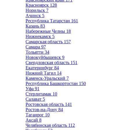
Красноярск
128
Норильск
7
Ачинск
5
Республика Татарстан
161
Казань
83
Набережные Челны
18
Нижнекамск
5
Самарская область
157
Самара
97
Тольятти
34
Новокуйбышевск
9
Свердловская область
151
Екатеринбург
84
Нижний Тагил
14
Каменск-Уральский
7
Республика Башкортостан
150
Уфа
91
Стерлитамак
10
Салават
5
Ростовская область
141
Ростов-на-Дону
84
Таганрог
10
Аксай
8
Челябинская область
112