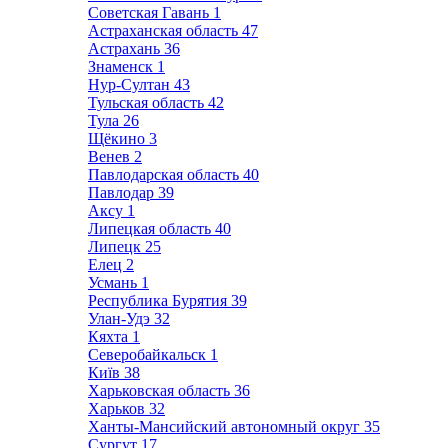
Советская Гавань
1
Астраханская область
47
Астрахань
36
Знаменск
1
Нур-Султан
43
Тульская область
42
Тула
26
Щёкино
3
Венев
2
Павлодарская область
40
Павлодар
39
Аксу
1
Липецкая область
40
Липецк
25
Елец
2
Усмань
1
Республика Бурятия
39
Улан-Удэ
32
Кяхта
1
Северобайкальск
1
Київ
38
Харьковская область
36
Харьков
32
Ханты-Мансийский автономный округ
35
Сургут
17