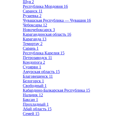
Шуя
2
Республика Мордовия
16
Саранск
11
Рузаевка
2
Чувашская Республика — Чувашия
16
Чебоксары
12
Новочебоксарск
3
Карагандинская область
16
Караганда
13
Темиртау
2
Сарань
1
Республика Карелия
15
Петрозаводск
11
Кондопога
2
Суоярви
1
Амурская область
15
Благовещенск
11
Белогорск
1
Свободный
1
Кабардино-Балкарская Республика
15
Нальчик
12
Баксан
1
Прохладный
1
Абай область
15
Семей
15