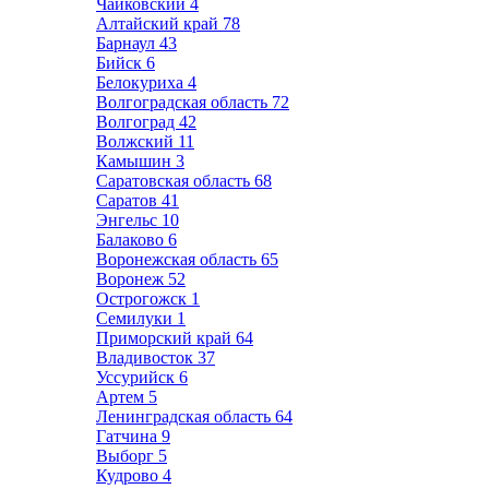
Чайковский
4
Алтайский край
78
Барнаул
43
Бийск
6
Белокуриха
4
Волгоградская область
72
Волгоград
42
Волжский
11
Камышин
3
Саратовская область
68
Саратов
41
Энгельс
10
Балаково
6
Воронежская область
65
Воронеж
52
Острогожск
1
Семилуки
1
Приморский край
64
Владивосток
37
Уссурийск
6
Артем
5
Ленинградская область
64
Гатчина
9
Выборг
5
Кудрово
4