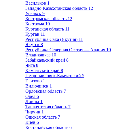
Васильков
1
Западно-Казахстанская область
12
Уральск
9
Костромская область
12
Кострома
10
Курганская область
11
Курган
11
Республика Саха (Якутия)
11
Якутск
8
Республика Северная Осетия — Алания
10
Владикавказ
10
Забайкальский край
8
Чита
8
Камчатский край
8
Петропавловск-Камчатский
5
Елизово
1
Вилючинск
1
Орловская область
7
Орел
6
Ливны
1
Ташкентская область
7
Чирчик
1
Ошская область
7
Киев
6
Костанайская область
6