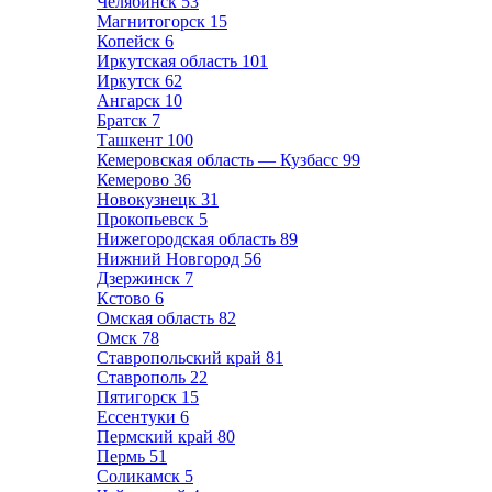
Челябинск
53
Магнитогорск
15
Копейск
6
Иркутская область
101
Иркутск
62
Ангарск
10
Братск
7
Ташкент
100
Кемеровская область — Кузбасс
99
Кемерово
36
Новокузнецк
31
Прокопьевск
5
Нижегородская область
89
Нижний Новгород
56
Дзержинск
7
Кстово
6
Омская область
82
Омск
78
Ставропольский край
81
Ставрополь
22
Пятигорск
15
Ессентуки
6
Пермский край
80
Пермь
51
Соликамск
5