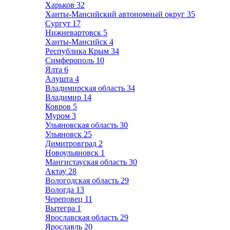
Харьков
32
Ханты-Мансийский автономный округ
35
Сургут
17
Нижневартовск
5
Ханты-Мансийск
4
Республика Крым
34
Симферополь
10
Ялта
6
Алушта
4
Владимирская область
34
Владимир
14
Ковров
5
Муром
3
Ульяновская область
30
Ульяновск
25
Димитровград
2
Новоульяновск
1
Мангистауская область
30
Актау
28
Вологодская область
29
Вологда
13
Череповец
11
Вытегра
1
Ярославская область
29
Ярославль
20