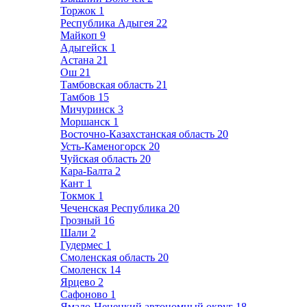
Торжок
1
Республика Адыгея
22
Майкоп
9
Адыгейск
1
Астана
21
Ош
21
Тамбовская область
21
Тамбов
15
Мичуринск
3
Моршанск
1
Восточно-Казахстанская область
20
Усть-Каменогорск
20
Чуйская область
20
Кара-Балта
2
Кант
1
Токмок
1
Чеченская Республика
20
Грозный
16
Шали
2
Гудермес
1
Смоленская область
20
Смоленск
14
Ярцево
2
Сафоново
1
Ямало-Ненецкий автономный округ
18