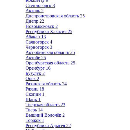
Кокшетау
9
Степногорск
3
Акколь
2
Днепропетровская область
25
Днепр
22
Новомосковск
2
Республика Хакасия
25
Абакан
13
Саяногорск
4
Черногорск
3
Актюбинская область
25
Актобе
25
Оренбургская область
25
Оренбург
16
Бузулук
2
Орск
2
Рязанская область
24
Рязань
18
Скопин
1
Шацк
1
Тверская область
23
Тверь
14
Вышний Волочёк
2
Торжок
1
Республика Адыгея
22