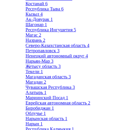
Костанай
6
Республика Тыва
6
Кызыл
4
Ак-Довурак
1
Шагонар
1
Республика Ингушетия
5
Магас
2
Назрань
2
Северо-Казахстанская область
4
Петропавловск
3
Ненецкий автономный округ
4
Нарьян-Мар
3
Жетысу область
3
Текели
1
Магаданская область
3
Магадан
2
Чувашская Республика
3
Алатырь
1
Мариинский Посад
1
Еврейская автономная область
2
Биробиджан
1
Облучье
1
Нарынская область
1
Нарын
1
Республика Калмыкия
1