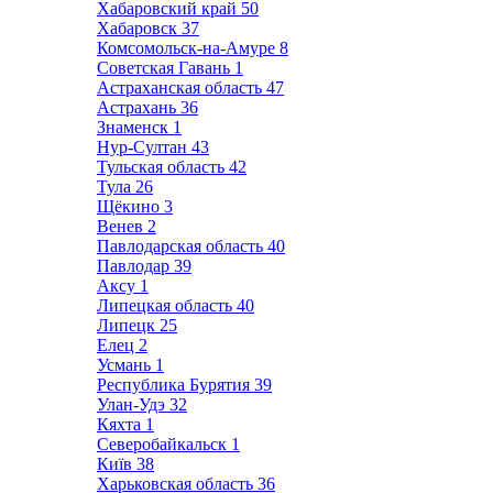
Хабаровский край
50
Хабаровск
37
Комсомольск-на-Амуре
8
Советская Гавань
1
Астраханская область
47
Астрахань
36
Знаменск
1
Нур-Султан
43
Тульская область
42
Тула
26
Щёкино
3
Венев
2
Павлодарская область
40
Павлодар
39
Аксу
1
Липецкая область
40
Липецк
25
Елец
2
Усмань
1
Республика Бурятия
39
Улан-Удэ
32
Кяхта
1
Северобайкальск
1
Київ
38
Харьковская область
36