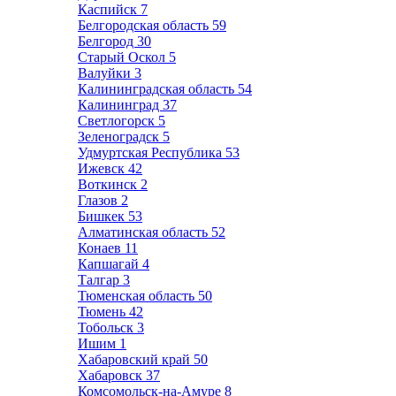
Каспийск
7
Белгородская область
59
Белгород
30
Старый Оскол
5
Валуйки
3
Калининградская область
54
Калининград
37
Светлогорск
5
Зеленоградск
5
Удмуртская Республика
53
Ижевск
42
Воткинск
2
Глазов
2
Бишкек
53
Алматинская область
52
Конаев
11
Капшагай
4
Талгар
3
Тюменская область
50
Тюмень
42
Тобольск
3
Ишим
1
Хабаровский край
50
Хабаровск
37
Комсомольск-на-Амуре
8