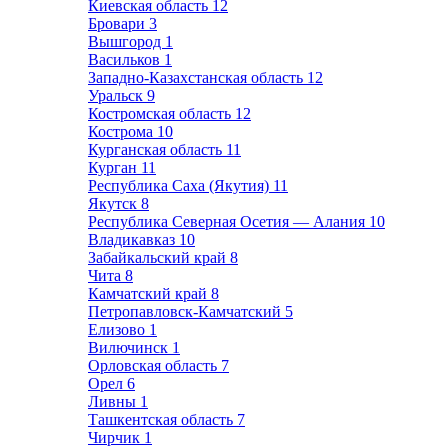
Киевская область
12
Бровари
3
Вышгород
1
Васильков
1
Западно-Казахстанская область
12
Уральск
9
Костромская область
12
Кострома
10
Курганская область
11
Курган
11
Республика Саха (Якутия)
11
Якутск
8
Республика Северная Осетия — Алания
10
Владикавказ
10
Забайкальский край
8
Чита
8
Камчатский край
8
Петропавловск-Камчатский
5
Елизово
1
Вилючинск
1
Орловская область
7
Орел
6
Ливны
1
Ташкентская область
7
Чирчик
1