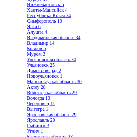
Нижневартовск
5
Ханты-Мансийск
4
Республика Крым
34
Симферополь
10
Ялта
6
Алушта
4
Владимирская область
34
Владимир
14
Ковров
5
Муром
3
Ульяновская область
30
Ульяновск
25
Димитровград
2
Новоульяновск
1
Мангистауская область
30
Актау
28
Вологодская область
29
Вологда
13
Череповец
11
Вытегра
1
Ярославская область
29
Ярославль
20
Рыбинск
3
Углич
1
Калужская область
28