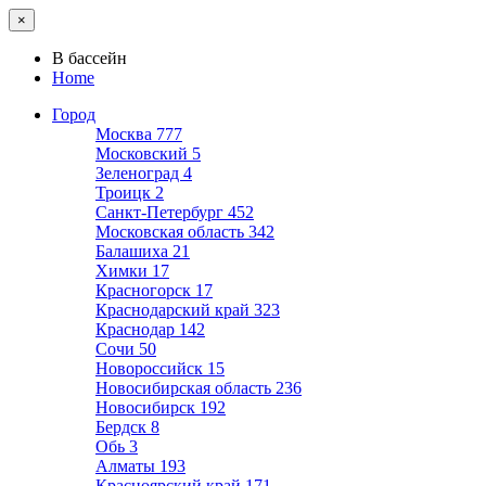
×
В бассейн
Home
Город
Москва
777
Московский
5
Зеленоград
4
Троицк
2
Санкт-Петербург
452
Московская область
342
Балашиха
21
Химки
17
Красногорск
17
Краснодарский край
323
Краснодар
142
Сочи
50
Новороссийск
15
Новосибирская область
236
Новосибирск
192
Бердск
8
Обь
3
Алматы
193
Красноярский край
171