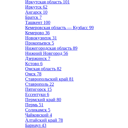
Иркутская область
101
Иркутск
62
Ангарск
10
Братск
7
Ташкент
100
Кемеровская область — Кузбасс
99
Кемерово
36
Новокузнецк
31
Прокопьевск
5
Нижегородская область
89
Нижний Новгород
56
Дзержинск
7
Кстово
6
Омская область
82
Омск
78
Ставропольский край
81
Ставрополь
22
Пятигорск
15
Ессентуки
6
Пермский край
80
Пермь
51
Соликамск
5
Чайковский
4
Алтайский край
78
Барнаул
43