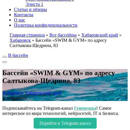
Элиста
1
Статьи и обзоры
Контакты
О нас
Политика конфиденциальности
Главная страница
»
Все бассейны
»
Хабаровский край
»
Хабаровск
»
Бассейн «SWIM & GYM» по адресу
Салтыкова-Щедрина, 83
В бассейн
Бассейн «SWIM & GYM» по адресу
Салтыкова-Щедрина, 83
Хабаровск
Хабаровский край
В избранное
Подписывайтесь на Telegram-канал
Генережка
! Самое
интересное из мира технологий, нейросетей, IT и бизнеса.
Перейти в Telegram канал