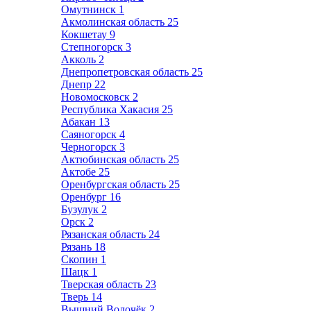
Омутнинск
1
Акмолинская область
25
Кокшетау
9
Степногорск
3
Акколь
2
Днепропетровская область
25
Днепр
22
Новомосковск
2
Республика Хакасия
25
Абакан
13
Саяногорск
4
Черногорск
3
Актюбинская область
25
Актобе
25
Оренбургская область
25
Оренбург
16
Бузулук
2
Орск
2
Рязанская область
24
Рязань
18
Скопин
1
Шацк
1
Тверская область
23
Тверь
14
Вышний Волочёк
2