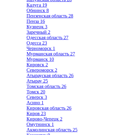
Калуга
19
Обнинск
8
Пензенская область
28
Пенза
16
Кузнецк
3
Заречный
2
Одесская область
27
Одесса
23
Черноморск
1
Мурманская область
27
Мурманск
10
Кировск
2
Североморск
2
Атырауская область
26
Атырау
25
Томская область
26
Томск
20
Северск
3
Асино
1
Кировская область
26
Киров
23
Кирово-Чепецк
2
Омутнинск
1
Акмолинская область
25