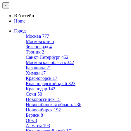
×
В бассейн
Home
Город
Москва
777
Московский
5
Зеленоград
4
Троицк
2
Санкт-Петербург
452
Московская область
342
Балашиха
21
Химки
17
Красногорск
17
Краснодарский край
323
Краснодар
142
Сочи
50
Новороссийск
15
Новосибирская область
236
Новосибирск
192
Бердск
8
Обь
3
Алматы
193
Красноярский край
171