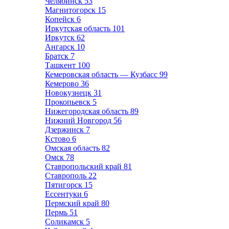
Челябинск
53
Магнитогорск
15
Копейск
6
Иркутская область
101
Иркутск
62
Ангарск
10
Братск
7
Ташкент
100
Кемеровская область — Кузбасс
99
Кемерово
36
Новокузнецк
31
Прокопьевск
5
Нижегородская область
89
Нижний Новгород
56
Дзержинск
7
Кстово
6
Омская область
82
Омск
78
Ставропольский край
81
Ставрополь
22
Пятигорск
15
Ессентуки
6
Пермский край
80
Пермь
51
Соликамск
5