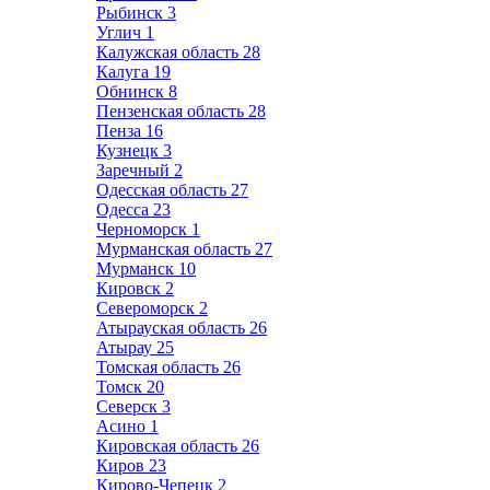
Рыбинск
3
Углич
1
Калужская область
28
Калуга
19
Обнинск
8
Пензенская область
28
Пенза
16
Кузнецк
3
Заречный
2
Одесская область
27
Одесса
23
Черноморск
1
Мурманская область
27
Мурманск
10
Кировск
2
Североморск
2
Атырауская область
26
Атырау
25
Томская область
26
Томск
20
Северск
3
Асино
1
Кировская область
26
Киров
23
Кирово-Чепецк
2