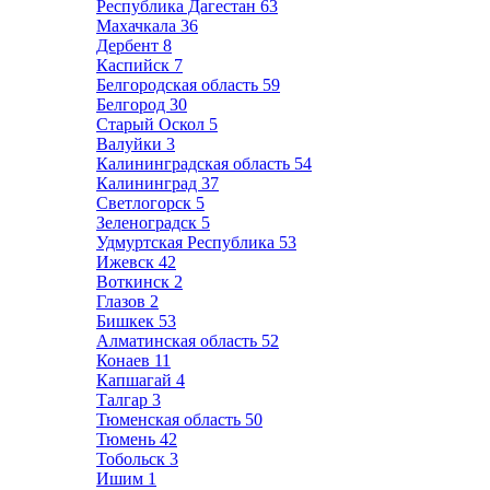
Республика Дагестан
63
Махачкала
36
Дербент
8
Каспийск
7
Белгородская область
59
Белгород
30
Старый Оскол
5
Валуйки
3
Калининградская область
54
Калининград
37
Светлогорск
5
Зеленоградск
5
Удмуртская Республика
53
Ижевск
42
Воткинск
2
Глазов
2
Бишкек
53
Алматинская область
52
Конаев
11
Капшагай
4
Талгар
3
Тюменская область
50
Тюмень
42
Тобольск
3
Ишим
1