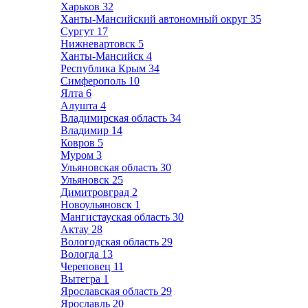
Харьков
32
Ханты-Мансийский автономный округ
35
Сургут
17
Нижневартовск
5
Ханты-Мансийск
4
Республика Крым
34
Симферополь
10
Ялта
6
Алушта
4
Владимирская область
34
Владимир
14
Ковров
5
Муром
3
Ульяновская область
30
Ульяновск
25
Димитровград
2
Новоульяновск
1
Мангистауская область
30
Актау
28
Вологодская область
29
Вологда
13
Череповец
11
Вытегра
1
Ярославская область
29
Ярославль
20