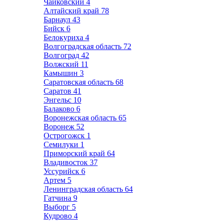
Чайковский
4
Алтайский край
78
Барнаул
43
Бийск
6
Белокуриха
4
Волгоградская область
72
Волгоград
42
Волжский
11
Камышин
3
Саратовская область
68
Саратов
41
Энгельс
10
Балаково
6
Воронежская область
65
Воронеж
52
Острогожск
1
Семилуки
1
Приморский край
64
Владивосток
37
Уссурийск
6
Артем
5
Ленинградская область
64
Гатчина
9
Выборг
5
Кудрово
4