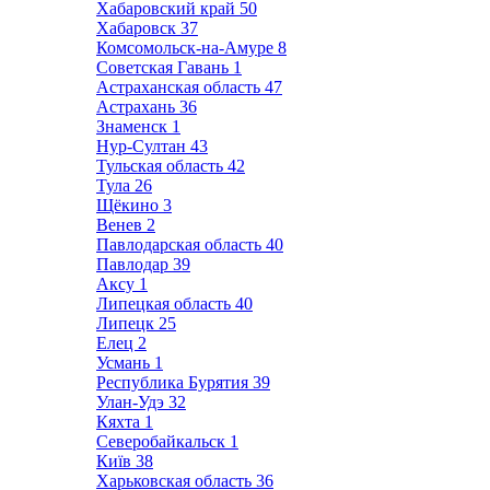
Хабаровский край
50
Хабаровск
37
Комсомольск-на-Амуре
8
Советская Гавань
1
Астраханская область
47
Астрахань
36
Знаменск
1
Нур-Султан
43
Тульская область
42
Тула
26
Щёкино
3
Венев
2
Павлодарская область
40
Павлодар
39
Аксу
1
Липецкая область
40
Липецк
25
Елец
2
Усмань
1
Республика Бурятия
39
Улан-Удэ
32
Кяхта
1
Северобайкальск
1
Київ
38
Харьковская область
36