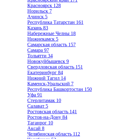
Красноярск
128
Норильск
7
Ачинск
5
Республика Татарстан
161
Казань
83
Набережные Челны
18
Нижнекамск
5
Самарская область
157
Самара
97
Тольятти
34
Новокуйбышевск
9
Свердловская область
151
Екатеринбург
84
Нижний Тагил
14
Каменск-Уральский
7
Республика Башкортостан
150
Уфа
91
Стерлитамак
10
Салават
5
Ростовская область
141
Ростов-на-Дону
84
Таганрог
10
Аксай
8
Челябинская область
112