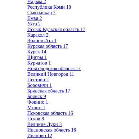
Надым
2
Республика Коми
18
Сыктывкар
7
Емва
2
Ухта
2
Иссык-Кульская область
17
Каракол
2
Чолпон-Ата
1
Курская область
17
Курск
14
Щигры
1
Курчатов
1
Новгородская область
17
Великий Новгород
11
Пестово
2
Боровичи
1
Брянская область
17
Брянск
9
Фокино
1
Мглин
1
Псковская область
16
Псков
8
Великие Луки
3
Ивановская область
16
Иваново
12