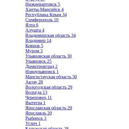
Нижневартовск
5
Ханты-Мансийск
4
Республика Крым
34
Симферополь
10
Ялта
6
Алушта
4
Владимирская область
34
Владимир
14
Ковров
5
Муром
3
Ульяновская область
30
Ульяновск
25
Димитровград
2
Новоульяновск
1
Мангистауская область
30
Актау
28
Вологодская область
29
Вологда
13
Череповец
11
Вытегра
1
Ярославская область
29
Ярославль
20
Рыбинск
3
Углич
1
Калужская область
28