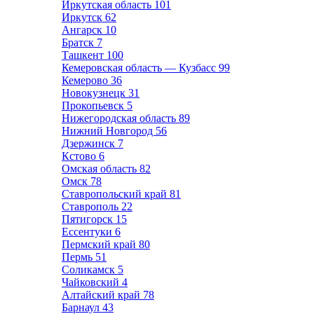
Иркутская область
101
Иркутск
62
Ангарск
10
Братск
7
Ташкент
100
Кемеровская область — Кузбасс
99
Кемерово
36
Новокузнецк
31
Прокопьевск
5
Нижегородская область
89
Нижний Новгород
56
Дзержинск
7
Кстово
6
Омская область
82
Омск
78
Ставропольский край
81
Ставрополь
22
Пятигорск
15
Ессентуки
6
Пермский край
80
Пермь
51
Соликамск
5
Чайковский
4
Алтайский край
78
Барнаул
43