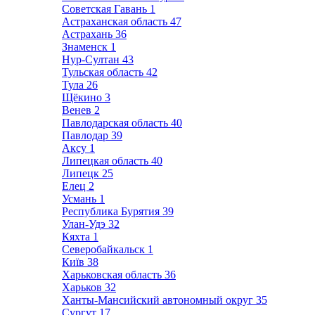
Советская Гавань
1
Астраханская область
47
Астрахань
36
Знаменск
1
Нур-Султан
43
Тульская область
42
Тула
26
Щёкино
3
Венев
2
Павлодарская область
40
Павлодар
39
Аксу
1
Липецкая область
40
Липецк
25
Елец
2
Усмань
1
Республика Бурятия
39
Улан-Удэ
32
Кяхта
1
Северобайкальск
1
Київ
38
Харьковская область
36
Харьков
32
Ханты-Мансийский автономный округ
35
Сургут
17