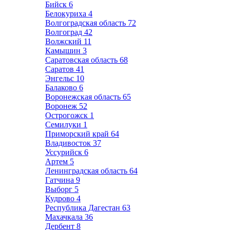
Бийск
6
Белокуриха
4
Волгоградская область
72
Волгоград
42
Волжский
11
Камышин
3
Саратовская область
68
Саратов
41
Энгельс
10
Балаково
6
Воронежская область
65
Воронеж
52
Острогожск
1
Семилуки
1
Приморский край
64
Владивосток
37
Уссурийск
6
Артем
5
Ленинградская область
64
Гатчина
9
Выборг
5
Кудрово
4
Республика Дагестан
63
Махачкала
36
Дербент
8