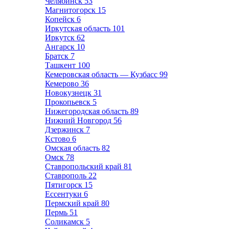
Челябинск
53
Магнитогорск
15
Копейск
6
Иркутская область
101
Иркутск
62
Ангарск
10
Братск
7
Ташкент
100
Кемеровская область — Кузбасс
99
Кемерово
36
Новокузнецк
31
Прокопьевск
5
Нижегородская область
89
Нижний Новгород
56
Дзержинск
7
Кстово
6
Омская область
82
Омск
78
Ставропольский край
81
Ставрополь
22
Пятигорск
15
Ессентуки
6
Пермский край
80
Пермь
51
Соликамск
5