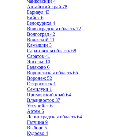
Чайковский
4
Алтайский край
78
Барнаул
43
Бийск
6
Белокуриха
4
Волгоградская область
72
Волгоград
42
Волжский
11
Камышин
3
Саратовская область
68
Саратов
41
Энгельс
10
Балаково
6
Воронежская область
65
Воронеж
52
Острогожск
1
Семилуки
1
Приморский край
64
Владивосток
37
Уссурийск
6
Артем
5
Ленинградская область
64
Гатчина
9
Выборг
5
Кудрово
4