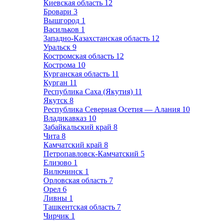
Киевская область
12
Бровари
3
Вышгород
1
Васильков
1
Западно-Казахстанская область
12
Уральск
9
Костромская область
12
Кострома
10
Курганская область
11
Курган
11
Республика Саха (Якутия)
11
Якутск
8
Республика Северная Осетия — Алания
10
Владикавказ
10
Забайкальский край
8
Чита
8
Камчатский край
8
Петропавловск-Камчатский
5
Елизово
1
Вилючинск
1
Орловская область
7
Орел
6
Ливны
1
Ташкентская область
7
Чирчик
1