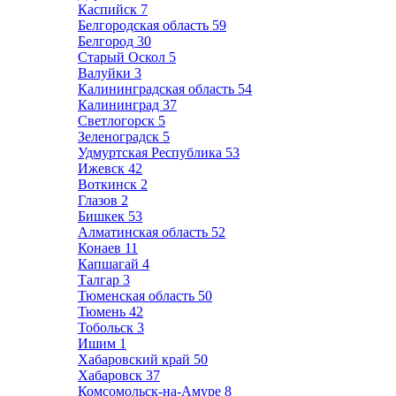
Каспийск
7
Белгородская область
59
Белгород
30
Старый Оскол
5
Валуйки
3
Калининградская область
54
Калининград
37
Светлогорск
5
Зеленоградск
5
Удмуртская Республика
53
Ижевск
42
Воткинск
2
Глазов
2
Бишкек
53
Алматинская область
52
Конаев
11
Капшагай
4
Талгар
3
Тюменская область
50
Тюмень
42
Тобольск
3
Ишим
1
Хабаровский край
50
Хабаровск
37
Комсомольск-на-Амуре
8