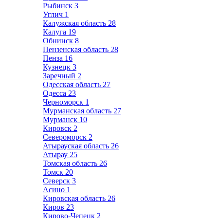
Рыбинск
3
Углич
1
Калужская область
28
Калуга
19
Обнинск
8
Пензенская область
28
Пенза
16
Кузнецк
3
Заречный
2
Одесская область
27
Одесса
23
Черноморск
1
Мурманская область
27
Мурманск
10
Кировск
2
Североморск
2
Атырауская область
26
Атырау
25
Томская область
26
Томск
20
Северск
3
Асино
1
Кировская область
26
Киров
23
Кирово-Чепецк
2