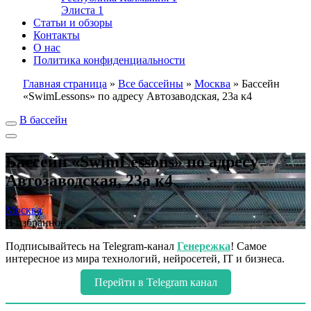
Элиста
1
Статьи и обзоры
Контакты
О нас
Политика конфиденциальности
Главная страница
»
Все бассейны
»
Москва
»
Бассейн
«SwimLessons» по адресу Автозаводская, 23а к4
В бассейн
Бассейн «SwimLessons» по адресу
Автозаводская, 23а к4
Москва
В избранное
Подписывайтесь на Telegram-канал
Генережка
! Самое
интересное из мира технологий, нейросетей, IT и бизнеса.
Перейти в Telegram канал