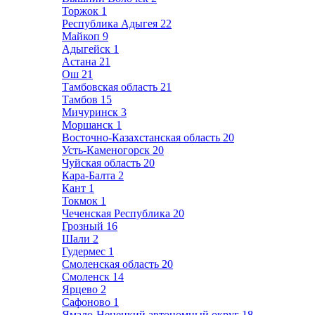
Торжок
1
Республика Адыгея
22
Майкоп
9
Адыгейск
1
Астана
21
Ош
21
Тамбовская область
21
Тамбов
15
Мичуринск
3
Моршанск
1
Восточно-Казахстанская область
20
Усть-Каменогорск
20
Чуйская область
20
Кара-Балта
2
Кант
1
Токмок
1
Чеченская Республика
20
Грозный
16
Шали
2
Гудермес
1
Смоленская область
20
Смоленск
14
Ярцево
2
Сафоново
1
Ямало-Ненецкий автономный округ
18