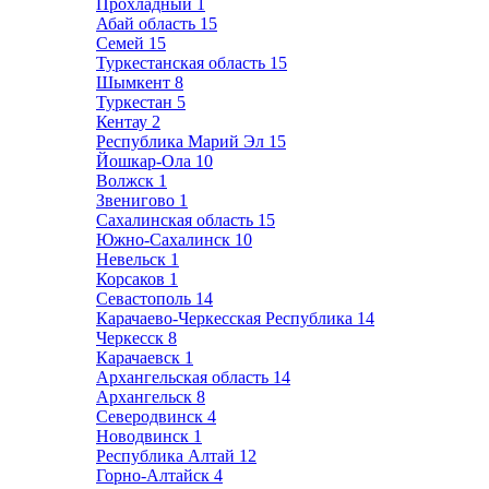
Прохладный
1
Абай область
15
Семей
15
Туркестанская область
15
Шымкент
8
Туркестан
5
Кентау
2
Республика Марий Эл
15
Йошкар-Ола
10
Волжск
1
Звенигово
1
Сахалинская область
15
Южно-Сахалинск
10
Невельск
1
Корсаков
1
Севастополь
14
Карачаево-Черкесская Республика
14
Черкесск
8
Карачаевск
1
Архангельская область
14
Архангельск
8
Северодвинск
4
Новодвинск
1
Республика Алтай
12
Горно-Алтайск
4