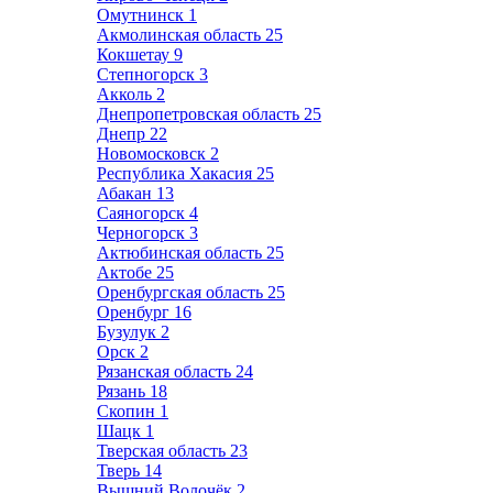
Омутнинск
1
Акмолинская область
25
Кокшетау
9
Степногорск
3
Акколь
2
Днепропетровская область
25
Днепр
22
Новомосковск
2
Республика Хакасия
25
Абакан
13
Саяногорск
4
Черногорск
3
Актюбинская область
25
Актобе
25
Оренбургская область
25
Оренбург
16
Бузулук
2
Орск
2
Рязанская область
24
Рязань
18
Скопин
1
Шацк
1
Тверская область
23
Тверь
14
Вышний Волочёк
2