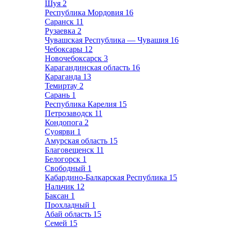
Шуя
2
Республика Мордовия
16
Саранск
11
Рузаевка
2
Чувашская Республика — Чувашия
16
Чебоксары
12
Новочебоксарск
3
Карагандинская область
16
Караганда
13
Темиртау
2
Сарань
1
Республика Карелия
15
Петрозаводск
11
Кондопога
2
Суоярви
1
Амурская область
15
Благовещенск
11
Белогорск
1
Свободный
1
Кабардино-Балкарская Республика
15
Нальчик
12
Баксан
1
Прохладный
1
Абай область
15
Семей
15