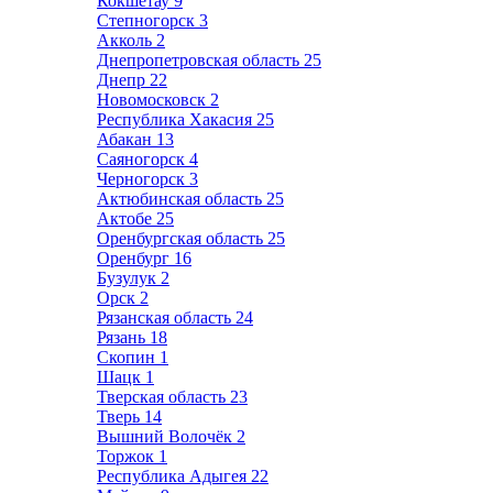
Кокшетау
9
Степногорск
3
Акколь
2
Днепропетровская область
25
Днепр
22
Новомосковск
2
Республика Хакасия
25
Абакан
13
Саяногорск
4
Черногорск
3
Актюбинская область
25
Актобе
25
Оренбургская область
25
Оренбург
16
Бузулук
2
Орск
2
Рязанская область
24
Рязань
18
Скопин
1
Шацк
1
Тверская область
23
Тверь
14
Вышний Волочёк
2
Торжок
1
Республика Адыгея
22