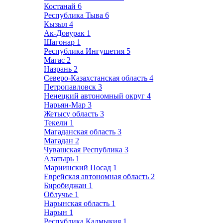
Костанай
6
Республика Тыва
6
Кызыл
4
Ак-Довурак
1
Шагонар
1
Республика Ингушетия
5
Магас
2
Назрань
2
Северо-Казахстанская область
4
Петропавловск
3
Ненецкий автономный округ
4
Нарьян-Мар
3
Жетысу область
3
Текели
1
Магаданская область
3
Магадан
2
Чувашская Республика
3
Алатырь
1
Мариинский Посад
1
Еврейская автономная область
2
Биробиджан
1
Облучье
1
Нарынская область
1
Нарын
1
Республика Калмыкия
1