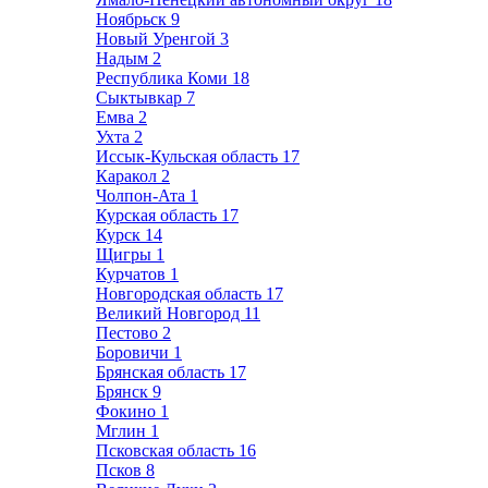
Ноябрьск
9
Новый Уренгой
3
Надым
2
Республика Коми
18
Сыктывкар
7
Емва
2
Ухта
2
Иссык-Кульская область
17
Каракол
2
Чолпон-Ата
1
Курская область
17
Курск
14
Щигры
1
Курчатов
1
Новгородская область
17
Великий Новгород
11
Пестово
2
Боровичи
1
Брянская область
17
Брянск
9
Фокино
1
Мглин
1
Псковская область
16
Псков
8