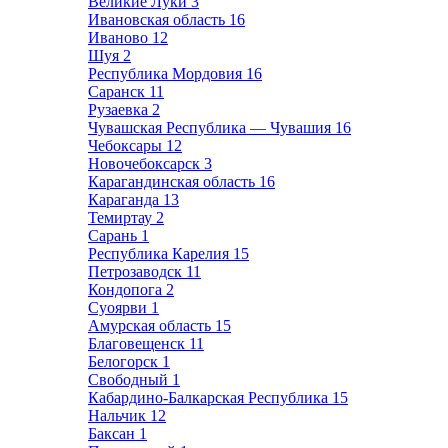
Великие Луки
3
Ивановская область
16
Иваново
12
Шуя
2
Республика Мордовия
16
Саранск
11
Рузаевка
2
Чувашская Республика — Чувашия
16
Чебоксары
12
Новочебоксарск
3
Карагандинская область
16
Караганда
13
Темиртау
2
Сарань
1
Республика Карелия
15
Петрозаводск
11
Кондопога
2
Суоярви
1
Амурская область
15
Благовещенск
11
Белогорск
1
Свободный
1
Кабардино-Балкарская Республика
15
Нальчик
12
Баксан
1