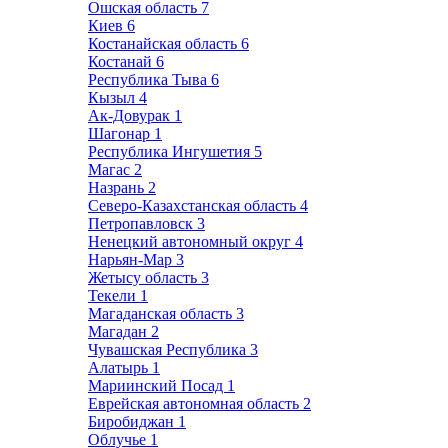
Ошская область
7
Киев
6
Костанайская область
6
Костанай
6
Республика Тыва
6
Кызыл
4
Ак-Довурак
1
Шагонар
1
Республика Ингушетия
5
Магас
2
Назрань
2
Северо-Казахстанская область
4
Петропавловск
3
Ненецкий автономный округ
4
Нарьян-Мар
3
Жетысу область
3
Текели
1
Магаданская область
3
Магадан
2
Чувашская Республика
3
Алатырь
1
Мариинский Посад
1
Еврейская автономная область
2
Биробиджан
1
Облучье
1