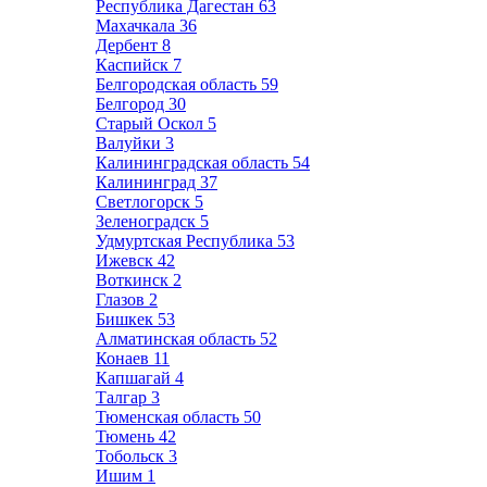
Республика Дагестан
63
Махачкала
36
Дербент
8
Каспийск
7
Белгородская область
59
Белгород
30
Старый Оскол
5
Валуйки
3
Калининградская область
54
Калининград
37
Светлогорск
5
Зеленоградск
5
Удмуртская Республика
53
Ижевск
42
Воткинск
2
Глазов
2
Бишкек
53
Алматинская область
52
Конаев
11
Капшагай
4
Талгар
3
Тюменская область
50
Тюмень
42
Тобольск
3
Ишим
1