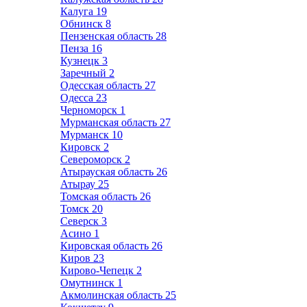
Калуга
19
Обнинск
8
Пензенская область
28
Пенза
16
Кузнецк
3
Заречный
2
Одесская область
27
Одесса
23
Черноморск
1
Мурманская область
27
Мурманск
10
Кировск
2
Североморск
2
Атырауская область
26
Атырау
25
Томская область
26
Томск
20
Северск
3
Асино
1
Кировская область
26
Киров
23
Кирово-Чепецк
2
Омутнинск
1
Акмолинская область
25