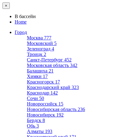
×
В бассейн
Home
Город
Москва
777
Московский
5
Зеленоград
4
Троицк
2
Санкт-Петербург
452
Московская область
342
Балашиха
21
Химки
17
Красногорск
17
Краснодарский край
323
Краснодар
142
Сочи
50
Новороссийск
15
Новосибирская область
236
Новосибирск
192
Бердск
8
Обь
3
Алматы
193
Красноярский край
171