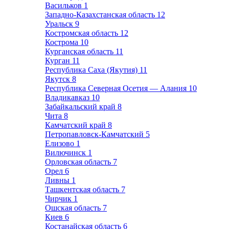
Васильков
1
Западно-Казахстанская область
12
Уральск
9
Костромская область
12
Кострома
10
Курганская область
11
Курган
11
Республика Саха (Якутия)
11
Якутск
8
Республика Северная Осетия — Алания
10
Владикавказ
10
Забайкальский край
8
Чита
8
Камчатский край
8
Петропавловск-Камчатский
5
Елизово
1
Вилючинск
1
Орловская область
7
Орел
6
Ливны
1
Ташкентская область
7
Чирчик
1
Ошская область
7
Киев
6
Костанайская область
6