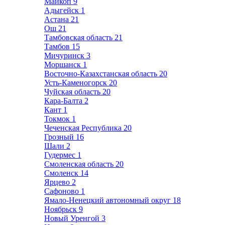
Майкоп
9
Адыгейск
1
Астана
21
Ош
21
Тамбовская область
21
Тамбов
15
Мичуринск
3
Моршанск
1
Восточно-Казахстанская область
20
Усть-Каменогорск
20
Чуйская область
20
Кара-Балта
2
Кант
1
Токмок
1
Чеченская Республика
20
Грозный
16
Шали
2
Гудермес
1
Смоленская область
20
Смоленск
14
Ярцево
2
Сафоново
1
Ямало-Ненецкий автономный округ
18
Ноябрьск
9
Новый Уренгой
3