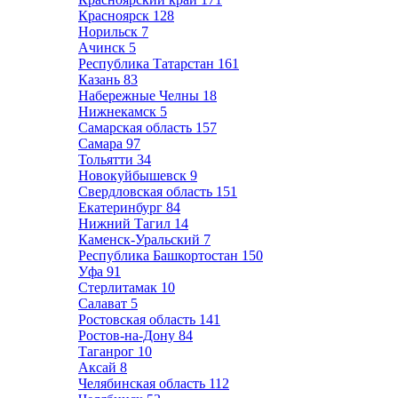
Красноярск
128
Норильск
7
Ачинск
5
Республика Татарстан
161
Казань
83
Набережные Челны
18
Нижнекамск
5
Самарская область
157
Самара
97
Тольятти
34
Новокуйбышевск
9
Свердловская область
151
Екатеринбург
84
Нижний Тагил
14
Каменск-Уральский
7
Республика Башкортостан
150
Уфа
91
Стерлитамак
10
Салават
5
Ростовская область
141
Ростов-на-Дону
84
Таганрог
10
Аксай
8
Челябинская область
112