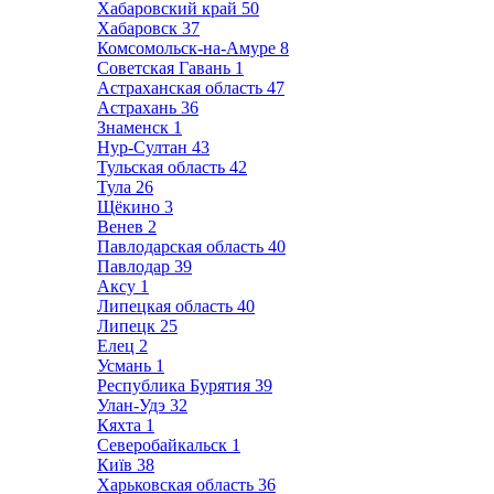
Хабаровский край
50
Хабаровск
37
Комсомольск-на-Амуре
8
Советская Гавань
1
Астраханская область
47
Астрахань
36
Знаменск
1
Нур-Султан
43
Тульская область
42
Тула
26
Щёкино
3
Венев
2
Павлодарская область
40
Павлодар
39
Аксу
1
Липецкая область
40
Липецк
25
Елец
2
Усмань
1
Республика Бурятия
39
Улан-Удэ
32
Кяхта
1
Северобайкальск
1
Київ
38
Харьковская область
36