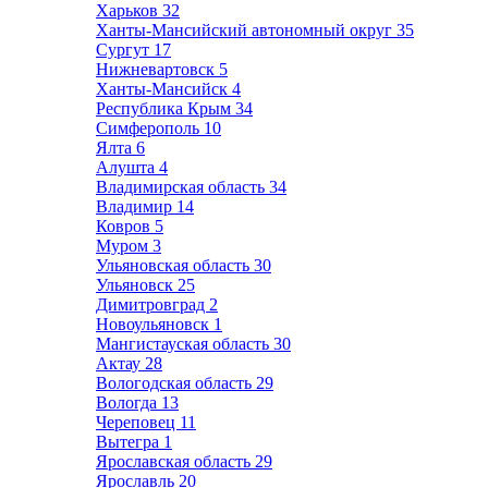
Харьков
32
Ханты-Мансийский автономный округ
35
Сургут
17
Нижневартовск
5
Ханты-Мансийск
4
Республика Крым
34
Симферополь
10
Ялта
6
Алушта
4
Владимирская область
34
Владимир
14
Ковров
5
Муром
3
Ульяновская область
30
Ульяновск
25
Димитровград
2
Новоульяновск
1
Мангистауская область
30
Актау
28
Вологодская область
29
Вологда
13
Череповец
11
Вытегра
1
Ярославская область
29
Ярославль
20