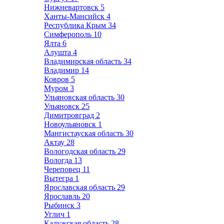
Нижневартовск
5
Ханты-Мансийск
4
Республика Крым
34
Симферополь
10
Ялта
6
Алушта
4
Владимирская область
34
Владимир
14
Ковров
5
Муром
3
Ульяновская область
30
Ульяновск
25
Димитровград
2
Новоульяновск
1
Мангистауская область
30
Актау
28
Вологодская область
29
Вологда
13
Череповец
11
Вытегра
1
Ярославская область
29
Ярославль
20
Рыбинск
3
Углич
1
Калужская область
28