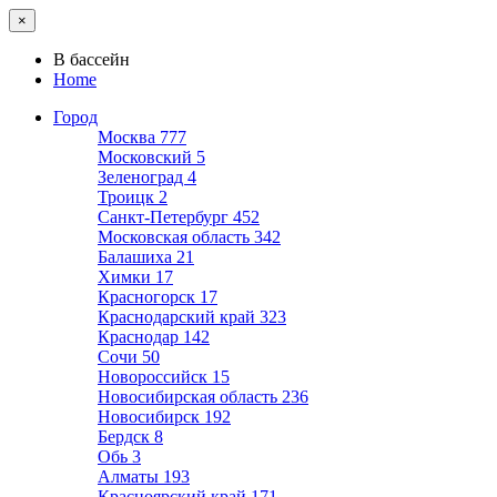
×
В бассейн
Home
Город
Москва
777
Московский
5
Зеленоград
4
Троицк
2
Санкт-Петербург
452
Московская область
342
Балашиха
21
Химки
17
Красногорск
17
Краснодарский край
323
Краснодар
142
Сочи
50
Новороссийск
15
Новосибирская область
236
Новосибирск
192
Бердск
8
Обь
3
Алматы
193
Красноярский край
171