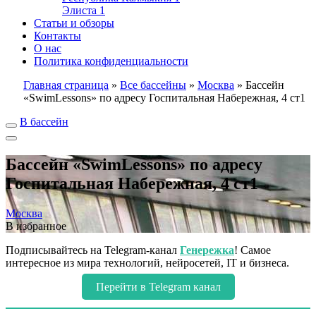
Элиста
1
Статьи и обзоры
Контакты
О нас
Политика конфиденциальности
Главная страница
»
Все бассейны
»
Москва
»
Бассейн
«SwimLessons» по адресу Госпитальная Набережная, 4 ст1
В бассейн
Бассейн «SwimLessons» по адресу
Госпитальная Набережная, 4 ст1
Москва
В избранное
Подписывайтесь на Telegram-канал
Генережка
! Самое
интересное из мира технологий, нейросетей, IT и бизнеса.
Перейти в Telegram канал