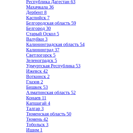
Республика Дагестан
63
Махачкала
36
Дербент
8
Каспийск
7
Белгородская область
59
Белгород
30
Старый Оскол
5
Валуйки
3
Калининградская область
54
Калининград
37
Светлогорск
5
Зеленоградск
5
Удмуртская Республика
53
Ижевск
42
Воткинск
2
Глазов
2
Бишкек
53
Алматинская область
52
Конаев
11
Капшагай
4
Талгар
3
Тюменская область
50
Тюмень
42
Тобольск
3
Ишим
1