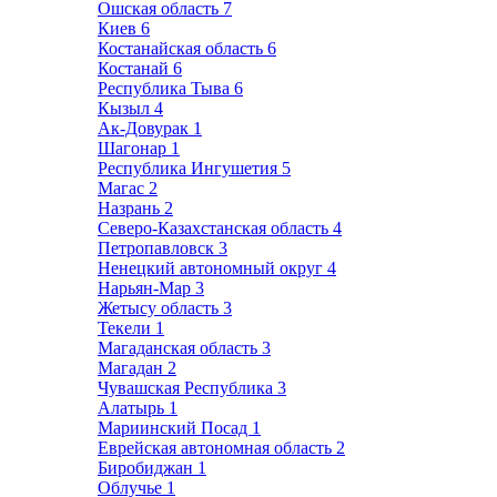
Ошская область
7
Киев
6
Костанайская область
6
Костанай
6
Республика Тыва
6
Кызыл
4
Ак-Довурак
1
Шагонар
1
Республика Ингушетия
5
Магас
2
Назрань
2
Северо-Казахстанская область
4
Петропавловск
3
Ненецкий автономный округ
4
Нарьян-Мар
3
Жетысу область
3
Текели
1
Магаданская область
3
Магадан
2
Чувашская Республика
3
Алатырь
1
Мариинский Посад
1
Еврейская автономная область
2
Биробиджан
1
Облучье
1