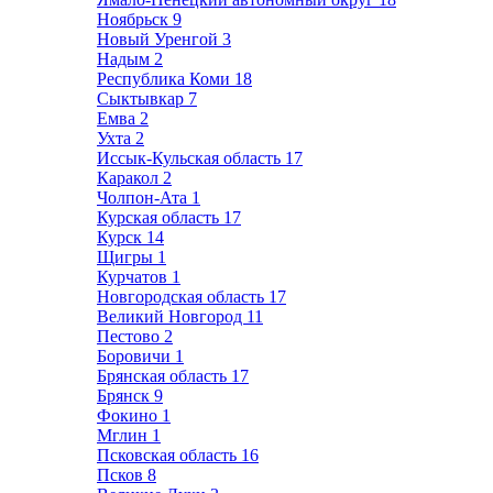
Ноябрьск
9
Новый Уренгой
3
Надым
2
Республика Коми
18
Сыктывкар
7
Емва
2
Ухта
2
Иссык-Кульская область
17
Каракол
2
Чолпон-Ата
1
Курская область
17
Курск
14
Щигры
1
Курчатов
1
Новгородская область
17
Великий Новгород
11
Пестово
2
Боровичи
1
Брянская область
17
Брянск
9
Фокино
1
Мглин
1
Псковская область
16
Псков
8