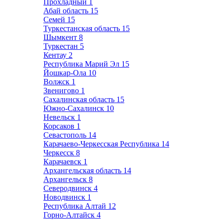
Прохладный
1
Абай область
15
Семей
15
Туркестанская область
15
Шымкент
8
Туркестан
5
Кентау
2
Республика Марий Эл
15
Йошкар-Ола
10
Волжск
1
Звенигово
1
Сахалинская область
15
Южно-Сахалинск
10
Невельск
1
Корсаков
1
Севастополь
14
Карачаево-Черкесская Республика
14
Черкесск
8
Карачаевск
1
Архангельская область
14
Архангельск
8
Северодвинск
4
Новодвинск
1
Республика Алтай
12
Горно-Алтайск
4