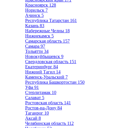
Красноярск
128
Норильск
7
Ачинск
5
Республика Татарстан
161
Казань
83
Набережные Челны
18
Нижнекамск
5
Самарская область
157
Самара
97
Тольятти
34
Новокуйбышевск
9
Свердловская область
151
Екатеринбург
84
Нижний Тагил
14
Каменск-Уральский
7
Республика Башкортостан
150
Уфа
91
Стерлитамак
10
Салават
5
Ростовская область
141
Ростов-на-Дону
84
Таганрог
10
Аксай
8
Челябинская область
112