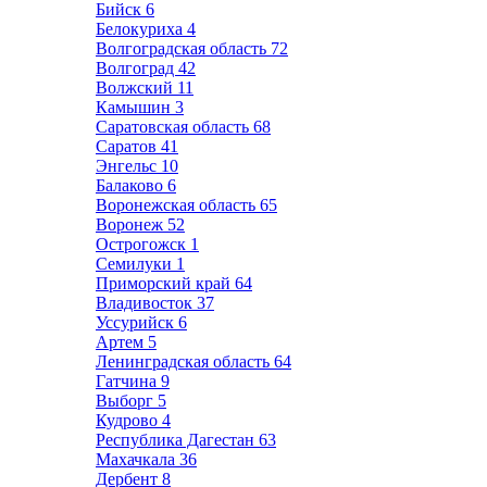
Бийск
6
Белокуриха
4
Волгоградская область
72
Волгоград
42
Волжский
11
Камышин
3
Саратовская область
68
Саратов
41
Энгельс
10
Балаково
6
Воронежская область
65
Воронеж
52
Острогожск
1
Семилуки
1
Приморский край
64
Владивосток
37
Уссурийск
6
Артем
5
Ленинградская область
64
Гатчина
9
Выборг
5
Кудрово
4
Республика Дагестан
63
Махачкала
36
Дербент
8