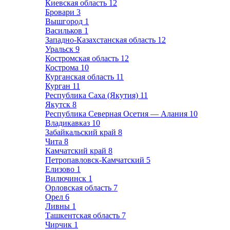
Киевская область
12
Бровари
3
Вышгород
1
Васильков
1
Западно-Казахстанская область
12
Уральск
9
Костромская область
12
Кострома
10
Курганская область
11
Курган
11
Республика Саха (Якутия)
11
Якутск
8
Республика Северная Осетия — Алания
10
Владикавказ
10
Забайкальский край
8
Чита
8
Камчатский край
8
Петропавловск-Камчатский
5
Елизово
1
Вилючинск
1
Орловская область
7
Орел
6
Ливны
1
Ташкентская область
7
Чирчик
1