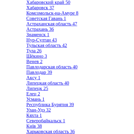
Хабаровский край
50
Хабаровск
37
Комсомольск-на-Амуре
8
Советская Гавань
1
Астраханская область
47
Астрахань
36
Знаменск
1
Нур-Султан
43
Тульская область
42
Тула
26
Щёкино
3
Венев
2
Павлодарская область
40
Павлодар
39
Аксу
1
Липецкая область
40
Липецк
25
Елец
2
Усмань
1
Республика Бурятия
39
Улан-Удэ
32
Кяхта
1
Северобайкальск
1
Київ
38
Харьковская область
36