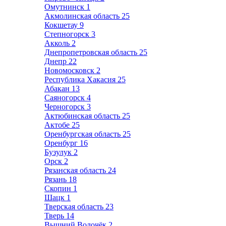
Омутнинск
1
Акмолинская область
25
Кокшетау
9
Степногорск
3
Акколь
2
Днепропетровская область
25
Днепр
22
Новомосковск
2
Республика Хакасия
25
Абакан
13
Саяногорск
4
Черногорск
3
Актюбинская область
25
Актобе
25
Оренбургская область
25
Оренбург
16
Бузулук
2
Орск
2
Рязанская область
24
Рязань
18
Скопин
1
Шацк
1
Тверская область
23
Тверь
14
Вышний Волочёк
2