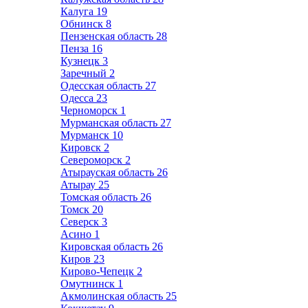
Калуга
19
Обнинск
8
Пензенская область
28
Пенза
16
Кузнецк
3
Заречный
2
Одесская область
27
Одесса
23
Черноморск
1
Мурманская область
27
Мурманск
10
Кировск
2
Североморск
2
Атырауская область
26
Атырау
25
Томская область
26
Томск
20
Северск
3
Асино
1
Кировская область
26
Киров
23
Кирово-Чепецк
2
Омутнинск
1
Акмолинская область
25