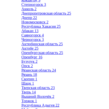
Кокшетау
9
Степногорск
3
Акколь
2
Днепропетровская область
25
Днепр
22
Новомосковск
2
Республика Хакасия
25
Абакан
13
Саяногорск
4
Черногорск
3
Актюбинская область
25
Актобе
25
Оренбургская область
25
Оренбург
16
Бузулук
2
Орск
2
Рязанская область
24
Рязань
18
Скопин
1
Шацк
1
Тверская область
23
Тверь
14
Вышний Волочёк
2
Торжок
1
Республика Адыгея
22