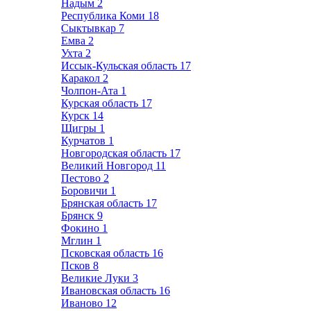
Надым
2
Республика Коми
18
Сыктывкар
7
Емва
2
Ухта
2
Иссык-Кульская область
17
Каракол
2
Чолпон-Ата
1
Курская область
17
Курск
14
Щигры
1
Курчатов
1
Новгородская область
17
Великий Новгород
11
Пестово
2
Боровичи
1
Брянская область
17
Брянск
9
Фокино
1
Мглин
1
Псковская область
16
Псков
8
Великие Луки
3
Ивановская область
16
Иваново
12