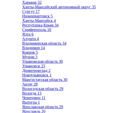
Харьков
32
Ханты-Мансийский автономный округ
35
Сургут
17
Нижневартовск
5
Ханты-Мансийск
4
Республика Крым
34
Симферополь
10
Ялта
6
Алушта
4
Владимирская область
34
Владимир
14
Ковров
5
Муром
3
Ульяновская область
30
Ульяновск
25
Димитровград
2
Новоульяновск
1
Мангистауская область
30
Актау
28
Вологодская область
29
Вологда
13
Череповец
11
Вытегра
1
Ярославская область
29
Ярославль
20