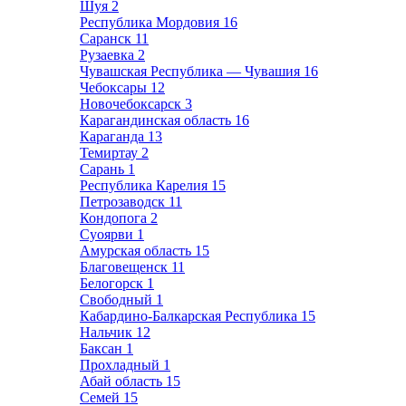
Шуя
2
Республика Мордовия
16
Саранск
11
Рузаевка
2
Чувашская Республика — Чувашия
16
Чебоксары
12
Новочебоксарск
3
Карагандинская область
16
Караганда
13
Темиртау
2
Сарань
1
Республика Карелия
15
Петрозаводск
11
Кондопога
2
Суоярви
1
Амурская область
15
Благовещенск
11
Белогорск
1
Свободный
1
Кабардино-Балкарская Республика
15
Нальчик
12
Баксан
1
Прохладный
1
Абай область
15
Семей
15