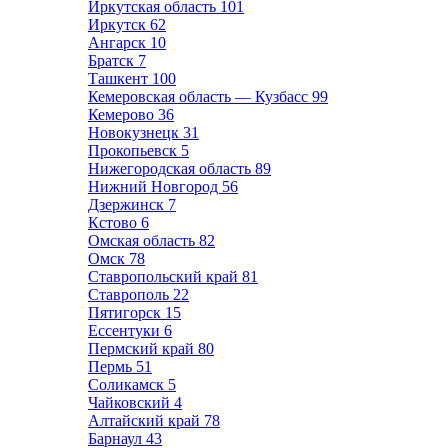
Иркутская область
101
Иркутск
62
Ангарск
10
Братск
7
Ташкент
100
Кемеровская область — Кузбасс
99
Кемерово
36
Новокузнецк
31
Прокопьевск
5
Нижегородская область
89
Нижний Новгород
56
Дзержинск
7
Кстово
6
Омская область
82
Омск
78
Ставропольский край
81
Ставрополь
22
Пятигорск
15
Ессентуки
6
Пермский край
80
Пермь
51
Соликамск
5
Чайковский
4
Алтайский край
78
Барнаул
43