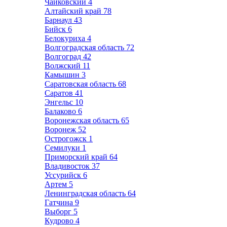
Чайковский
4
Алтайский край
78
Барнаул
43
Бийск
6
Белокуриха
4
Волгоградская область
72
Волгоград
42
Волжский
11
Камышин
3
Саратовская область
68
Саратов
41
Энгельс
10
Балаково
6
Воронежская область
65
Воронеж
52
Острогожск
1
Семилуки
1
Приморский край
64
Владивосток
37
Уссурийск
6
Артем
5
Ленинградская область
64
Гатчина
9
Выборг
5
Кудрово
4