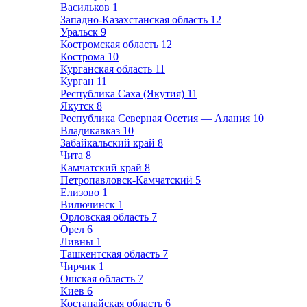
Васильков
1
Западно-Казахстанская область
12
Уральск
9
Костромская область
12
Кострома
10
Курганская область
11
Курган
11
Республика Саха (Якутия)
11
Якутск
8
Республика Северная Осетия — Алания
10
Владикавказ
10
Забайкальский край
8
Чита
8
Камчатский край
8
Петропавловск-Камчатский
5
Елизово
1
Вилючинск
1
Орловская область
7
Орел
6
Ливны
1
Ташкентская область
7
Чирчик
1
Ошская область
7
Киев
6
Костанайская область
6