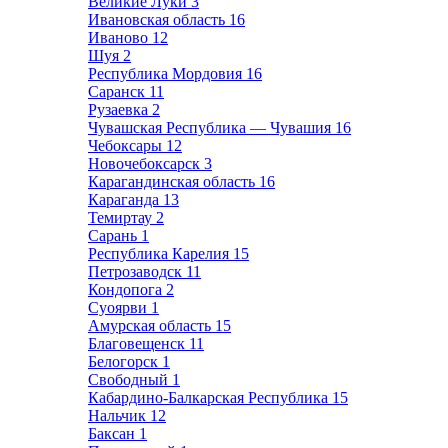
Великие Луки
3
Ивановская область
16
Иваново
12
Шуя
2
Республика Мордовия
16
Саранск
11
Рузаевка
2
Чувашская Республика — Чувашия
16
Чебоксары
12
Новочебоксарск
3
Карагандинская область
16
Караганда
13
Темиртау
2
Сарань
1
Республика Карелия
15
Петрозаводск
11
Кондопога
2
Суоярви
1
Амурская область
15
Благовещенск
11
Белогорск
1
Свободный
1
Кабардино-Балкарская Республика
15
Нальчик
12
Баксан
1