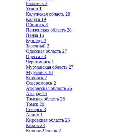
Рыбинск
3
Углич
1
Калужская область
28
Калуга
19
Обнинск
8
Пензенская область
28
Пенза
16
Кузнецк
3
Заречный
2
Одесская область
27
Одесса
23
Черноморск
1
Мурманская область
27
Мурманск
10
Кировск
2
Североморск
2
Атырауская область
26
Атырау
25
Томская область
26
Томск
20
Северск
3
Асино
1
Кировская область
26
Киров
23
Кирово-Чепецк
2