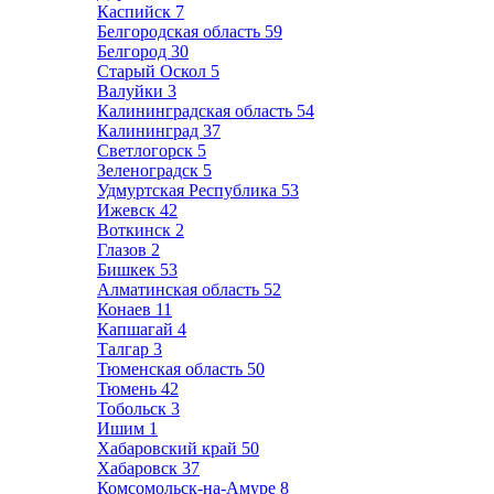
Каспийск
7
Белгородская область
59
Белгород
30
Старый Оскол
5
Валуйки
3
Калининградская область
54
Калининград
37
Светлогорск
5
Зеленоградск
5
Удмуртская Республика
53
Ижевск
42
Воткинск
2
Глазов
2
Бишкек
53
Алматинская область
52
Конаев
11
Капшагай
4
Талгар
3
Тюменская область
50
Тюмень
42
Тобольск
3
Ишим
1
Хабаровский край
50
Хабаровск
37
Комсомольск-на-Амуре
8