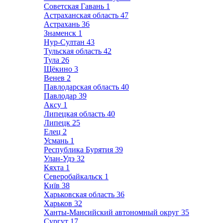
Советская Гавань
1
Астраханская область
47
Астрахань
36
Знаменск
1
Нур-Султан
43
Тульская область
42
Тула
26
Щёкино
3
Венев
2
Павлодарская область
40
Павлодар
39
Аксу
1
Липецкая область
40
Липецк
25
Елец
2
Усмань
1
Республика Бурятия
39
Улан-Удэ
32
Кяхта
1
Северобайкальск
1
Київ
38
Харьковская область
36
Харьков
32
Ханты-Мансийский автономный округ
35
Сургут
17