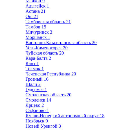
Майкоп
9
Адыгейск
1
Астана
21
Ош
21
Тамбовская область
21
Тамбов
15
Мичуринск
3
Моршанск
1
Восточно-Казахстанская область
20
Усть-Каменогорск
20
Чуйская область
20
Кара-Балта
2
Кант
1
Токмок
1
Чеченская Республика
20
Грозный
16
Шали
2
Гудермес
1
Смоленская область
20
Смоленск
14
Ярцево
2
Сафоново
1
Ямало-Ненецкий автономный округ
18
Ноябрьск
9
Новый Уренгой
3