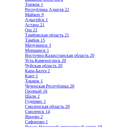
Торжок
1
Республика Адыгея
22
Майкоп
9
Адыгейск
1
Астана
21
Ош
21
Тамбовская область
21
Тамбов
15
Мичуринск
3
Моршанск
1
Восточно-Казахстанская область
20
Усть-Каменогорск
20
Чуйская область
20
Кара-Балта
2
Кант
1
Токмок
1
Чеченская Республика
20
Грозный
16
Шали
2
Гудермес
1
Смоленская область
20
Смоленск
14
Ярцево
2
Сафоново
1
Ямало-Ненецкий автономный округ
18