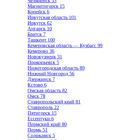
Челябинск
53
Магнитогорск
15
Копейск
6
Иркутская область
101
Иркутск
62
Ангарск
10
Братск
7
Ташкент
100
Кемеровская область — Кузбасс
99
Кемерово
36
Новокузнецк
31
Прокопьевск
5
Нижегородская область
89
Нижний Новгород
56
Дзержинск
7
Кстово
6
Омская область
82
Омск
78
Ставропольский край
81
Ставрополь
22
Пятигорск
15
Ессентуки
6
Пермский край
80
Пермь
51
Соликамск
5