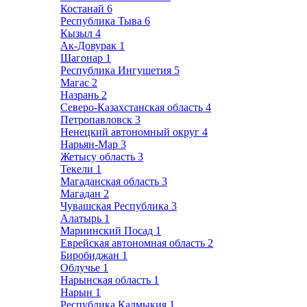
Костанай
6
Республика Тыва
6
Кызыл
4
Ак-Довурак
1
Шагонар
1
Республика Ингушетия
5
Магас
2
Назрань
2
Северо-Казахстанская область
4
Петропавловск
3
Ненецкий автономный округ
4
Нарьян-Мар
3
Жетысу область
3
Текели
1
Магаданская область
3
Магадан
2
Чувашская Республика
3
Алатырь
1
Мариинский Посад
1
Еврейская автономная область
2
Биробиджан
1
Облучье
1
Нарынская область
1
Нарын
1
Республика Калмыкия
1