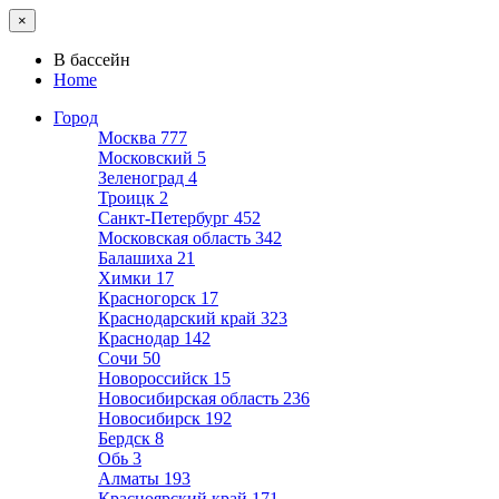
×
В бассейн
Home
Город
Москва
777
Московский
5
Зеленоград
4
Троицк
2
Санкт-Петербург
452
Московская область
342
Балашиха
21
Химки
17
Красногорск
17
Краснодарский край
323
Краснодар
142
Сочи
50
Новороссийск
15
Новосибирская область
236
Новосибирск
192
Бердск
8
Обь
3
Алматы
193
Красноярский край
171