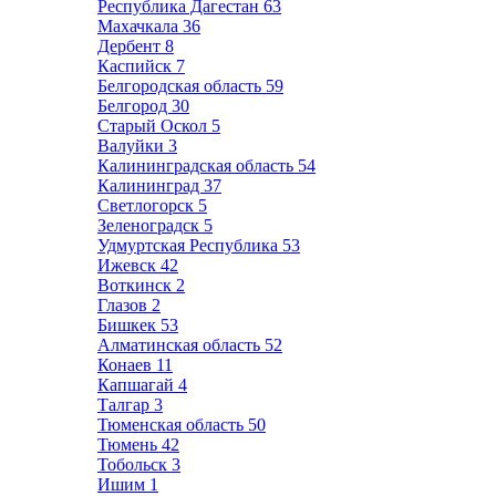
Республика Дагестан
63
Махачкала
36
Дербент
8
Каспийск
7
Белгородская область
59
Белгород
30
Старый Оскол
5
Валуйки
3
Калининградская область
54
Калининград
37
Светлогорск
5
Зеленоградск
5
Удмуртская Республика
53
Ижевск
42
Воткинск
2
Глазов
2
Бишкек
53
Алматинская область
52
Конаев
11
Капшагай
4
Талгар
3
Тюменская область
50
Тюмень
42
Тобольск
3
Ишим
1