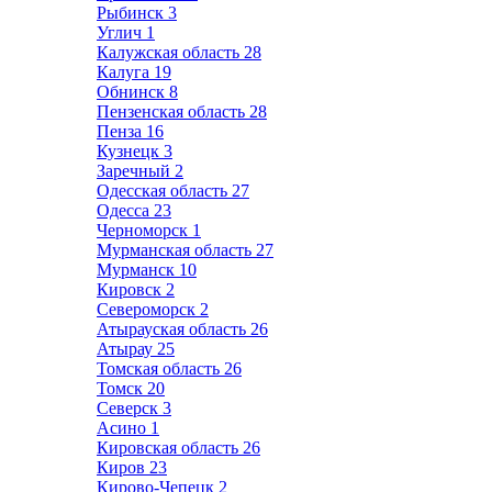
Рыбинск
3
Углич
1
Калужская область
28
Калуга
19
Обнинск
8
Пензенская область
28
Пенза
16
Кузнецк
3
Заречный
2
Одесская область
27
Одесса
23
Черноморск
1
Мурманская область
27
Мурманск
10
Кировск
2
Североморск
2
Атырауская область
26
Атырау
25
Томская область
26
Томск
20
Северск
3
Асино
1
Кировская область
26
Киров
23
Кирово-Чепецк
2