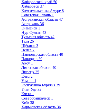
Хабаровский край
50
Хабаровск
37
Комсомольск-на-Амуре
8
Советская Гавань
1
Астраханская область
47
Астрахань
36
Знаменск
1
Нур-Султан
43
Тульская область
42
Тула
26
Щёкино
3
Венев
2
Павлодарская область
40
Павлодар
39
Аксу
1
Липецкая область
40
Липецк
25
Елец
2
Усмань
1
Республика Бурятия
39
Улан-Удэ
32
Кяхта
1
Северобайкальск
1
Київ
38
Харьковская область
36