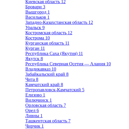
Киевская область
12
Бровари
3
Вышгород
1
Васильков
1
Западно-Казахстанская область
12
Уральск
9
Костромская область
12
Кострома
10
Курганская область
11
Курган
11
Республика Саха (Якутия)
11
Якутск
8
Республика Северная Осетия — Алания
10
Владикавказ
10
Забайкальский край
8
Чита
8
Камчатский край
8
Петропавловск-Камчатский
5
Елизово
1
Вилючинск
1
Орловская область
7
Орел
6
Ливны
1
Ташкентская область
7
Чирчик
1