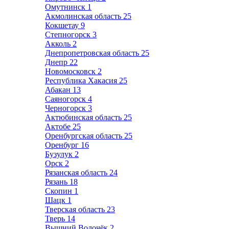
Омутнинск
1
Акмолинская область
25
Кокшетау
9
Степногорск
3
Акколь
2
Днепропетровская область
25
Днепр
22
Новомосковск
2
Республика Хакасия
25
Абакан
13
Саяногорск
4
Черногорск
3
Актюбинская область
25
Актобе
25
Оренбургская область
25
Оренбург
16
Бузулук
2
Орск
2
Рязанская область
24
Рязань
18
Скопин
1
Шацк
1
Тверская область
23
Тверь
14
Вышний Волочёк
2