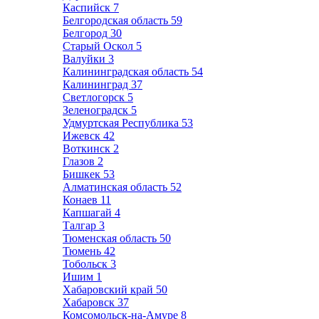
Каспийск
7
Белгородская область
59
Белгород
30
Старый Оскол
5
Валуйки
3
Калининградская область
54
Калининград
37
Светлогорск
5
Зеленоградск
5
Удмуртская Республика
53
Ижевск
42
Воткинск
2
Глазов
2
Бишкек
53
Алматинская область
52
Конаев
11
Капшагай
4
Талгар
3
Тюменская область
50
Тюмень
42
Тобольск
3
Ишим
1
Хабаровский край
50
Хабаровск
37
Комсомольск-на-Амуре
8