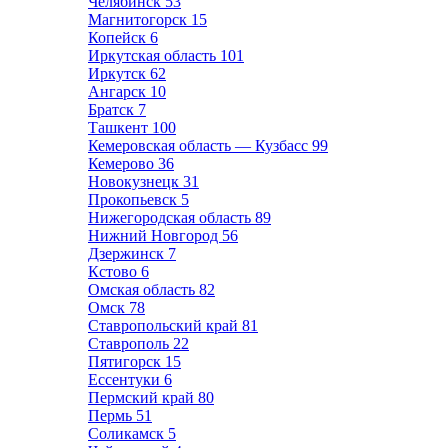
Челябинск
53
Магнитогорск
15
Копейск
6
Иркутская область
101
Иркутск
62
Ангарск
10
Братск
7
Ташкент
100
Кемеровская область — Кузбасс
99
Кемерово
36
Новокузнецк
31
Прокопьевск
5
Нижегородская область
89
Нижний Новгород
56
Дзержинск
7
Кстово
6
Омская область
82
Омск
78
Ставропольский край
81
Ставрополь
22
Пятигорск
15
Ессентуки
6
Пермский край
80
Пермь
51
Соликамск
5