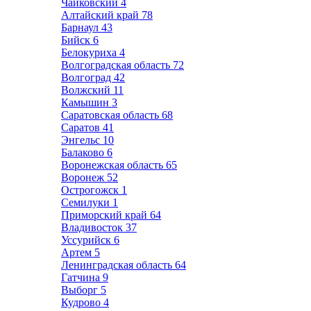
Чайковский
4
Алтайский край
78
Барнаул
43
Бийск
6
Белокуриха
4
Волгоградская область
72
Волгоград
42
Волжский
11
Камышин
3
Саратовская область
68
Саратов
41
Энгельс
10
Балаково
6
Воронежская область
65
Воронеж
52
Острогожск
1
Семилуки
1
Приморский край
64
Владивосток
37
Уссурийск
6
Артем
5
Ленинградская область
64
Гатчина
9
Выборг
5
Кудрово
4