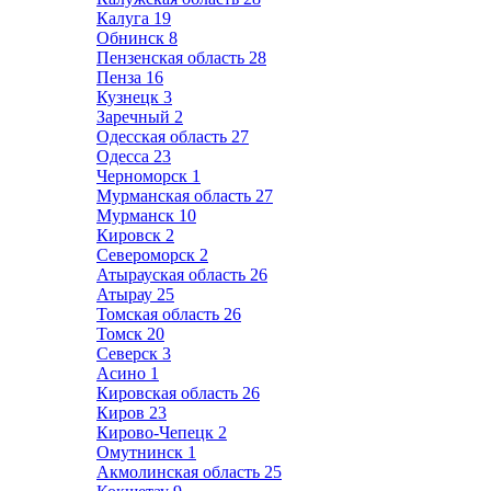
Калуга
19
Обнинск
8
Пензенская область
28
Пенза
16
Кузнецк
3
Заречный
2
Одесская область
27
Одесса
23
Черноморск
1
Мурманская область
27
Мурманск
10
Кировск
2
Североморск
2
Атырауская область
26
Атырау
25
Томская область
26
Томск
20
Северск
3
Асино
1
Кировская область
26
Киров
23
Кирово-Чепецк
2
Омутнинск
1
Акмолинская область
25