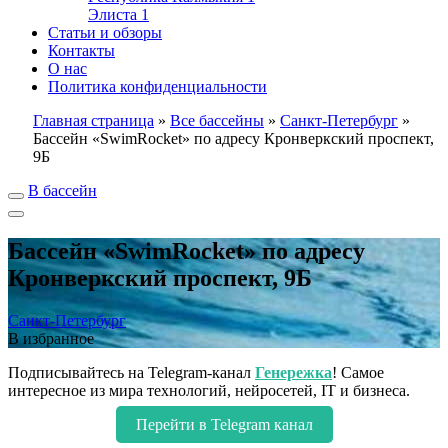
Элиста
1
Статьи и обзоры
Контакты
О нас
Политика конфиденциальности
Главная страница
»
Все бассейны
»
Санкт-Петербург
»
Бассейн «SwimRocket» по адресу Кронверкский проспект,
9Б
В бассейн
Бассейн «SwimRocket» по адресу
Кронверкский проспект, 9Б
Санкт-Петербург
В избранное
Подписывайтесь на Telegram-канал
Генережка
! Самое
интересное из мира технологий, нейросетей, IT и бизнеса.
Перейти в Telegram канал