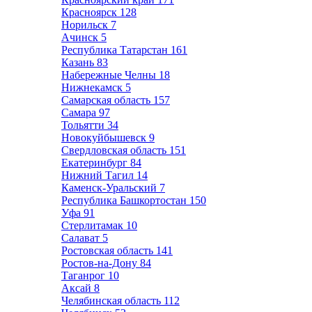
Красноярск
128
Норильск
7
Ачинск
5
Республика Татарстан
161
Казань
83
Набережные Челны
18
Нижнекамск
5
Самарская область
157
Самара
97
Тольятти
34
Новокуйбышевск
9
Свердловская область
151
Екатеринбург
84
Нижний Тагил
14
Каменск-Уральский
7
Республика Башкортостан
150
Уфа
91
Стерлитамак
10
Салават
5
Ростовская область
141
Ростов-на-Дону
84
Таганрог
10
Аксай
8
Челябинская область
112