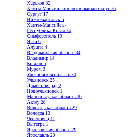
Харьков
32
Ханты-Мансийский автономный округ
35
Сургут
17
Нижневартовск
5
Ханты-Мансийск
4
Республика Крым
34
Симферополь
10
Ялта
6
Алушта
4
Владимирская область
34
Владимир
14
Ковров
5
Муром
3
Ульяновская область
30
Ульяновск
25
Димитровград
2
Новоульяновск
1
Мангистауская область
30
Актау
28
Вологодская область
29
Вологда
13
Череповец
11
Вытегра
1
Ярославская область
29
Ярославль
20