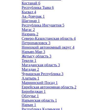
Костанай
6
Республика Тыва
6
Кызыл
4
Ак-Довурак
1
Шагонар
1
Республика Ингушетия
5
Магас
2
Назрань
2
Северо-Казахстанская область
4
Петропавловск
3
Ненецкий автономный округ
4
Нарьян-Мар
3
Жетысу область
3
Текели
1
Магаданская область
3
Магадан
2
Чувашская Республика
3
Алатырь
1
Мариинский Посад
1
Еврейская автономная область
2
Биробиджан
1
Облучье
1
Нарынская область
1
Нарын
1
Республика Калмыкия
1