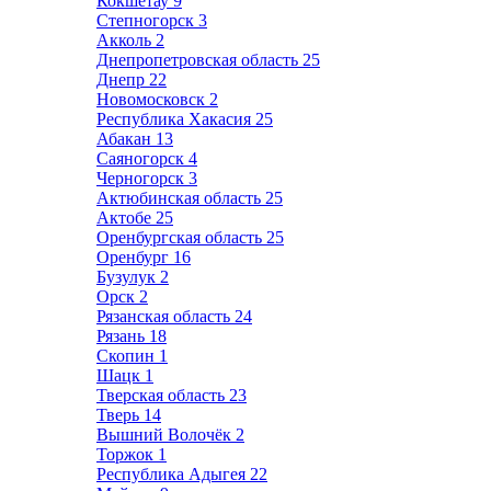
Кокшетау
9
Степногорск
3
Акколь
2
Днепропетровская область
25
Днепр
22
Новомосковск
2
Республика Хакасия
25
Абакан
13
Саяногорск
4
Черногорск
3
Актюбинская область
25
Актобе
25
Оренбургская область
25
Оренбург
16
Бузулук
2
Орск
2
Рязанская область
24
Рязань
18
Скопин
1
Шацк
1
Тверская область
23
Тверь
14
Вышний Волочёк
2
Торжок
1
Республика Адыгея
22