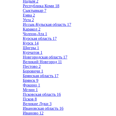
Надым
2
Республика Коми
18
Сыктывкар
7
Емва
2
Ухта
2
Иссык-Кульская область
17
Каракол
2
Чолпон-Ата
1
Курская область
17
Курск
14
Щигры
1
Курчатов
1
Новгородская область
17
Великий Новгород
11
Пестово
2
Боровичи
1
Брянская область
17
Брянск
9
Фокино
1
Мглин
1
Псковская область
16
Псков
8
Великие Луки
3
Ивановская область
16
Иваново
12