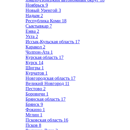
Ноябрьск
9
Новый Уренгой
3
Надым
2
Республика Коми
18
Сыктывкар
7
Емва
2
Ухта
2
Иссык-Кульская область
17
Каракол
2
Чолпон-Ата
1
Курская область
17
Курск
14
Щигры
1
Курчатов
1
Новгородская область
17
Великий Новгород
11
Пестово
2
Боровичи
1
Брянская область
17
Брянск
9
Фокино
1
Мглин
1
Псковская область
16
Псков
8