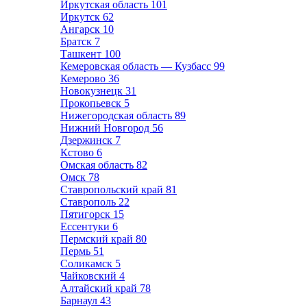
Иркутская область
101
Иркутск
62
Ангарск
10
Братск
7
Ташкент
100
Кемеровская область — Кузбасс
99
Кемерово
36
Новокузнецк
31
Прокопьевск
5
Нижегородская область
89
Нижний Новгород
56
Дзержинск
7
Кстово
6
Омская область
82
Омск
78
Ставропольский край
81
Ставрополь
22
Пятигорск
15
Ессентуки
6
Пермский край
80
Пермь
51
Соликамск
5
Чайковский
4
Алтайский край
78
Барнаул
43