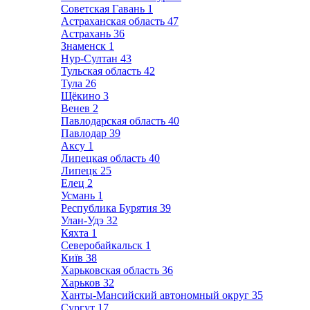
Советская Гавань
1
Астраханская область
47
Астрахань
36
Знаменск
1
Нур-Султан
43
Тульская область
42
Тула
26
Щёкино
3
Венев
2
Павлодарская область
40
Павлодар
39
Аксу
1
Липецкая область
40
Липецк
25
Елец
2
Усмань
1
Республика Бурятия
39
Улан-Удэ
32
Кяхта
1
Северобайкальск
1
Київ
38
Харьковская область
36
Харьков
32
Ханты-Мансийский автономный округ
35
Сургут
17