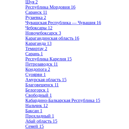
Шуя
2
Республика Мордовия
16
Саранск
11
Рузаевка
2
Чувашская Республика — Чувашия
16
Чебоксары
12
Новочебоксарск
3
Карагандинская область
16
Караганда
13
Темиртау
2
Сарань
1
Республика Карелия
15
Петрозаводск
11
Кондопога
2
Суоярви
1
Амурская область
15
Благовещенск
11
Белогорск
1
Свободный
1
Кабардино-Балкарская Республика
15
Нальчик
12
Баксан
1
Прохладный
1
Абай область
15
Семей
15