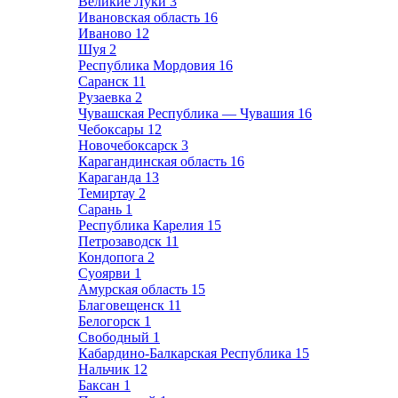
Великие Луки
3
Ивановская область
16
Иваново
12
Шуя
2
Республика Мордовия
16
Саранск
11
Рузаевка
2
Чувашская Республика — Чувашия
16
Чебоксары
12
Новочебоксарск
3
Карагандинская область
16
Караганда
13
Темиртау
2
Сарань
1
Республика Карелия
15
Петрозаводск
11
Кондопога
2
Суоярви
1
Амурская область
15
Благовещенск
11
Белогорск
1
Свободный
1
Кабардино-Балкарская Республика
15
Нальчик
12
Баксан
1