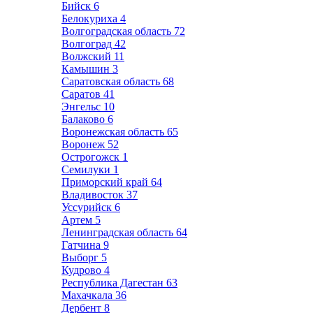
Бийск
6
Белокуриха
4
Волгоградская область
72
Волгоград
42
Волжский
11
Камышин
3
Саратовская область
68
Саратов
41
Энгельс
10
Балаково
6
Воронежская область
65
Воронеж
52
Острогожск
1
Семилуки
1
Приморский край
64
Владивосток
37
Уссурийск
6
Артем
5
Ленинградская область
64
Гатчина
9
Выборг
5
Кудрово
4
Республика Дагестан
63
Махачкала
36
Дербент
8