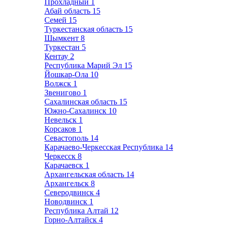
Прохладный
1
Абай область
15
Семей
15
Туркестанская область
15
Шымкент
8
Туркестан
5
Кентау
2
Республика Марий Эл
15
Йошкар-Ола
10
Волжск
1
Звенигово
1
Сахалинская область
15
Южно-Сахалинск
10
Невельск
1
Корсаков
1
Севастополь
14
Карачаево-Черкесская Республика
14
Черкесск
8
Карачаевск
1
Архангельская область
14
Архангельск
8
Северодвинск
4
Новодвинск
1
Республика Алтай
12
Горно-Алтайск
4