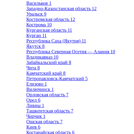
Васильков
1
Западно-Казахстанская область
12
Уральск
9
Костромская область
12
Кострома
10
Курганская область
11
Курган
11
Республика Саха (Якутия)
11
Якутск
8
Республика Северная Осетия — Алания
10
Владикавказ
10
Забайкальский край
8
Чита
8
Камчатский край
8
Петропавловск-Камчатский
5
Елизово
1
Вилючинск
1
Орловская область
7
Орел
6
Ливны
1
Ташкентская область
7
Чирчик
1
Ошская область
7
Киев
6
Костанайская область
6