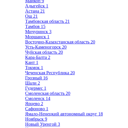
Майкоп
9
Адыгейск
1
Астана
21
Ош
21
Тамбовская область
21
Тамбов
15
Мичуринск
3
Моршанск
1
Восточно-Казахстанская область
20
Усть-Каменогорск
20
Чуйская область
20
Кара-Балта
2
Кант
1
Токмок
1
Чеченская Республика
20
Грозный
16
Шали
2
Гудермес
1
Смоленская область
20
Смоленск
14
Ярцево
2
Сафоново
1
Ямало-Ненецкий автономный округ
18
Ноябрьск
9
Новый Уренгой
3