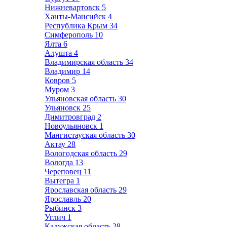
Нижневартовск
5
Ханты-Мансийск
4
Республика Крым
34
Симферополь
10
Ялта
6
Алушта
4
Владимирская область
34
Владимир
14
Ковров
5
Муром
3
Ульяновская область
30
Ульяновск
25
Димитровград
2
Новоульяновск
1
Мангистауская область
30
Актау
28
Вологодская область
29
Вологда
13
Череповец
11
Вытегра
1
Ярославская область
29
Ярославль
20
Рыбинск
3
Углич
1
Калужская область
28