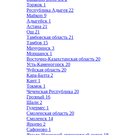
Торжок
1
Республика Адыгея
22
Майкоп
9
Адыгейск
1
Астана
21
Ош
21
Тамбовская область
21
Тамбов
15
Мичуринск
3
Моршанск
1
Восточно-Казахстанская область
20
Усть-Каменогорск
20
Чуйская область
20
Кара-Балта
2
Кант
1
Токмок
1
Чеченская Республика
20
Грозный
16
Шали
2
Гудермес
1
Смоленская область
20
Смоленск
14
Ярцево
2
Сафоново
1
Ямало-Ненецкий автономный округ
18