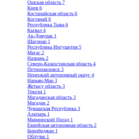
Ошская область
7
Киев
6
Костанайская область
6
Костанай
6
Республика Тыва
6
Кызыл
4
Ак-Довурак
1
Шагонар
1
Республика Ингушетия
5
Магас
2
Назрань
2
Северо-Казахстанская область
4
Петропавловск
3
Ненецкий автономный округ
4
Нарьян-Мар
3
Жетысу область
3
Текели
1
Магаданская область
3
Магадан
2
Чувашская Республика
3
Алатырь
1
Мариинский Посад
1
Еврейская автономная область
2
Биробиджан
1
Облучье
1