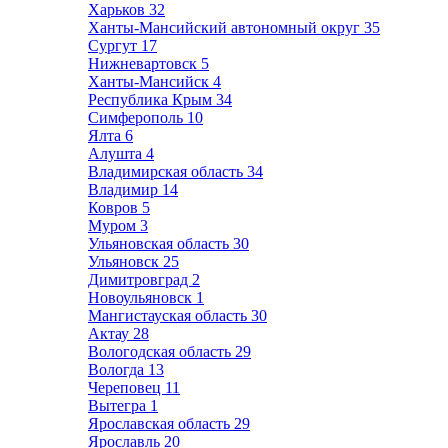
Харьков
32
Ханты-Мансийский автономный округ
35
Сургут
17
Нижневартовск
5
Ханты-Мансийск
4
Республика Крым
34
Симферополь
10
Ялта
6
Алушта
4
Владимирская область
34
Владимир
14
Ковров
5
Муром
3
Ульяновская область
30
Ульяновск
25
Димитровград
2
Новоульяновск
1
Мангистауская область
30
Актау
28
Вологодская область
29
Вологда
13
Череповец
11
Вытегра
1
Ярославская область
29
Ярославль
20