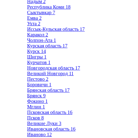
Надым
2
Республика Коми
18
Сыктывкар
7
Емва
2
Ухта
2
Иссык-Кульская область
17
Каракол
2
Чолпон-Ата
1
Курская область
17
Курск
14
Щигры
1
Курчатов
1
Новгородская область
17
Великий Новгород
11
Пестово
2
Боровичи
1
Брянская область
17
Брянск
9
Фокино
1
Мглин
1
Псковская область
16
Псков
8
Великие Луки
3
Ивановская область
16
Иваново
12