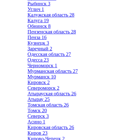
Рыбинск
3
Углич
1
Калужская область
28
Калуга
19
Обнинск
8
Пензенская область
28
Пенза
16
Кузнецк
3
Заречный
2
Одесская область
27
Одесса
23
Черноморск
1
Мурманская область
27
Мурманск
10
Кировск
2
Североморск
2
Атырауская область
26
Атырау
25
Томская область
26
Томск
20
Северск
3
Асино
1
Кировская область
26
Киров
23
Кирово-Чепецк
2