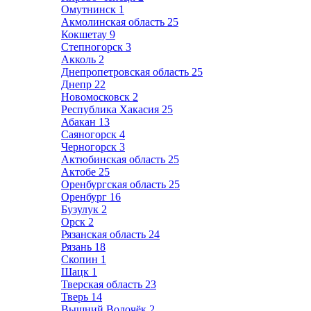
Омутнинск
1
Акмолинская область
25
Кокшетау
9
Степногорск
3
Акколь
2
Днепропетровская область
25
Днепр
22
Новомосковск
2
Республика Хакасия
25
Абакан
13
Саяногорск
4
Черногорск
3
Актюбинская область
25
Актобе
25
Оренбургская область
25
Оренбург
16
Бузулук
2
Орск
2
Рязанская область
24
Рязань
18
Скопин
1
Шацк
1
Тверская область
23
Тверь
14
Вышний Волочёк
2