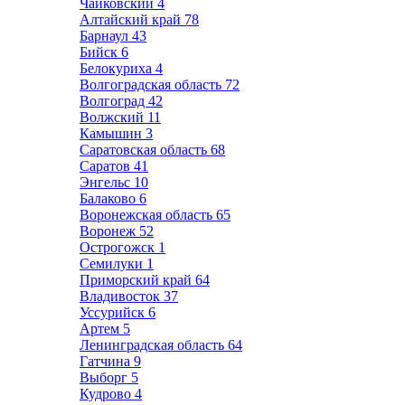
Чайковский
4
Алтайский край
78
Барнаул
43
Бийск
6
Белокуриха
4
Волгоградская область
72
Волгоград
42
Волжский
11
Камышин
3
Саратовская область
68
Саратов
41
Энгельс
10
Балаково
6
Воронежская область
65
Воронеж
52
Острогожск
1
Семилуки
1
Приморский край
64
Владивосток
37
Уссурийск
6
Артем
5
Ленинградская область
64
Гатчина
9
Выборг
5
Кудрово
4