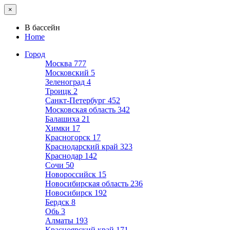
×
В бассейн
Home
Город
Москва
777
Московский
5
Зеленоград
4
Троицк
2
Санкт-Петербург
452
Московская область
342
Балашиха
21
Химки
17
Красногорск
17
Краснодарский край
323
Краснодар
142
Сочи
50
Новороссийск
15
Новосибирская область
236
Новосибирск
192
Бердск
8
Обь
3
Алматы
193
Красноярский край
171