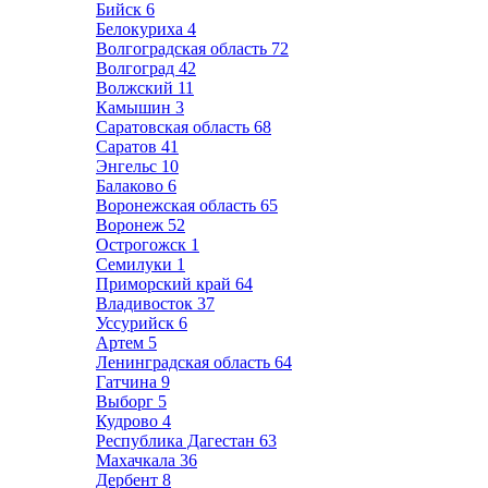
Бийск
6
Белокуриха
4
Волгоградская область
72
Волгоград
42
Волжский
11
Камышин
3
Саратовская область
68
Саратов
41
Энгельс
10
Балаково
6
Воронежская область
65
Воронеж
52
Острогожск
1
Семилуки
1
Приморский край
64
Владивосток
37
Уссурийск
6
Артем
5
Ленинградская область
64
Гатчина
9
Выборг
5
Кудрово
4
Республика Дагестан
63
Махачкала
36
Дербент
8