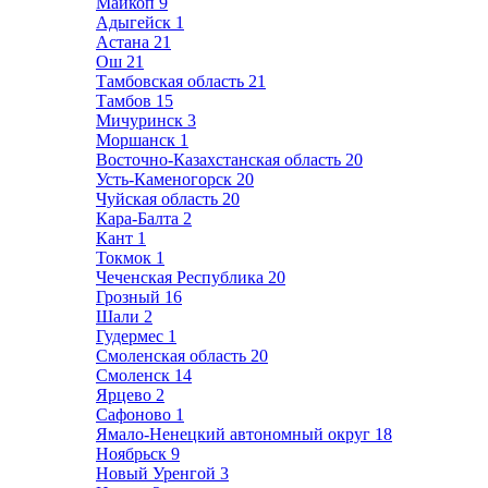
Майкоп
9
Адыгейск
1
Астана
21
Ош
21
Тамбовская область
21
Тамбов
15
Мичуринск
3
Моршанск
1
Восточно-Казахстанская область
20
Усть-Каменогорск
20
Чуйская область
20
Кара-Балта
2
Кант
1
Токмок
1
Чеченская Республика
20
Грозный
16
Шали
2
Гудермес
1
Смоленская область
20
Смоленск
14
Ярцево
2
Сафоново
1
Ямало-Ненецкий автономный округ
18
Ноябрьск
9
Новый Уренгой
3