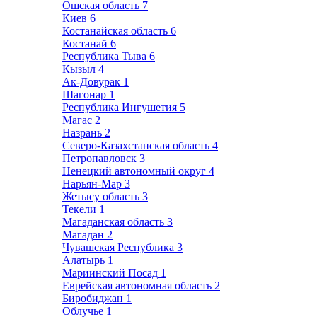
Ошская область
7
Киев
6
Костанайская область
6
Костанай
6
Республика Тыва
6
Кызыл
4
Ак-Довурак
1
Шагонар
1
Республика Ингушетия
5
Магас
2
Назрань
2
Северо-Казахстанская область
4
Петропавловск
3
Ненецкий автономный округ
4
Нарьян-Мар
3
Жетысу область
3
Текели
1
Магаданская область
3
Магадан
2
Чувашская Республика
3
Алатырь
1
Мариинский Посад
1
Еврейская автономная область
2
Биробиджан
1
Облучье
1