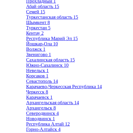
Прохладный
1
Абай область
15
Семей
15
Туркестанская область
15
Шымкент
8
Туркестан
5
Кентау
2
Республика Марий Эл
15
Йошкар-Ола
10
Волжск
1
Звенигово
1
Сахалинская область
15
Южно-Сахалинск
10
Невельск
1
Корсаков
1
Севастополь
14
Карачаево-Черкесская Республика
14
Черкесск
8
Карачаевск
1
Архангельская область
14
Архангельск
8
Северодвинск
4
Новодвинск
1
Республика Алтай
12
Горно-Алтайск
4