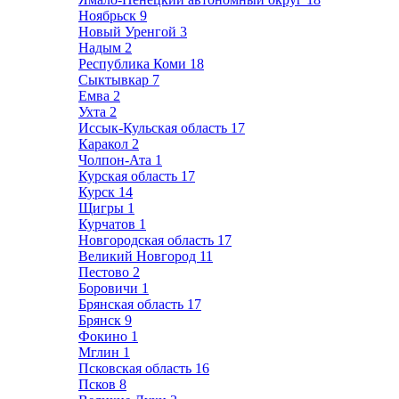
Ноябрьск
9
Новый Уренгой
3
Надым
2
Республика Коми
18
Сыктывкар
7
Емва
2
Ухта
2
Иссык-Кульская область
17
Каракол
2
Чолпон-Ата
1
Курская область
17
Курск
14
Щигры
1
Курчатов
1
Новгородская область
17
Великий Новгород
11
Пестово
2
Боровичи
1
Брянская область
17
Брянск
9
Фокино
1
Мглин
1
Псковская область
16
Псков
8