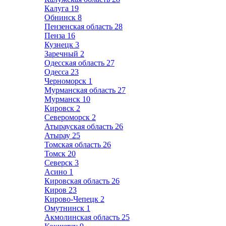
Калуга
19
Обнинск
8
Пензенская область
28
Пенза
16
Кузнецк
3
Заречный
2
Одесская область
27
Одесса
23
Черноморск
1
Мурманская область
27
Мурманск
10
Кировск
2
Североморск
2
Атырауская область
26
Атырау
25
Томская область
26
Томск
20
Северск
3
Асино
1
Кировская область
26
Киров
23
Кирово-Чепецк
2
Омутнинск
1
Акмолинская область
25