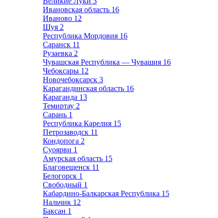
Великие Луки
3
Ивановская область
16
Иваново
12
Шуя
2
Республика Мордовия
16
Саранск
11
Рузаевка
2
Чувашская Республика — Чувашия
16
Чебоксары
12
Новочебоксарск
3
Карагандинская область
16
Караганда
13
Темиртау
2
Сарань
1
Республика Карелия
15
Петрозаводск
11
Кондопога
2
Суоярви
1
Амурская область
15
Благовещенск
11
Белогорск
1
Свободный
1
Кабардино-Балкарская Республика
15
Нальчик
12
Баксан
1