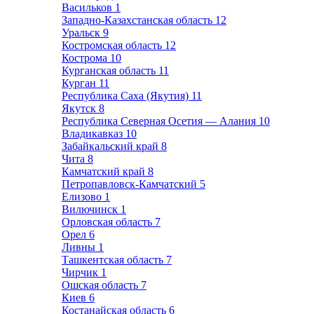
Васильков
1
Западно-Казахстанская область
12
Уральск
9
Костромская область
12
Кострома
10
Курганская область
11
Курган
11
Республика Саха (Якутия)
11
Якутск
8
Республика Северная Осетия — Алания
10
Владикавказ
10
Забайкальский край
8
Чита
8
Камчатский край
8
Петропавловск-Камчатский
5
Елизово
1
Вилючинск
1
Орловская область
7
Орел
6
Ливны
1
Ташкентская область
7
Чирчик
1
Ошская область
7
Киев
6
Костанайская область
6