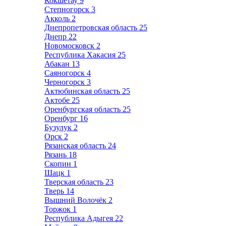
Кокшетау
9
Степногорск
3
Акколь
2
Днепропетровская область
25
Днепр
22
Новомосковск
2
Республика Хакасия
25
Абакан
13
Саяногорск
4
Черногорск
3
Актюбинская область
25
Актобе
25
Оренбургская область
25
Оренбург
16
Бузулук
2
Орск
2
Рязанская область
24
Рязань
18
Скопин
1
Шацк
1
Тверская область
23
Тверь
14
Вышний Волочёк
2
Торжок
1
Республика Адыгея
22