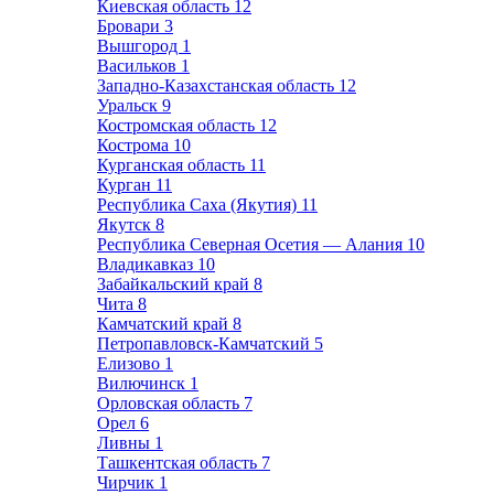
Киевская область
12
Бровари
3
Вышгород
1
Васильков
1
Западно-Казахстанская область
12
Уральск
9
Костромская область
12
Кострома
10
Курганская область
11
Курган
11
Республика Саха (Якутия)
11
Якутск
8
Республика Северная Осетия — Алания
10
Владикавказ
10
Забайкальский край
8
Чита
8
Камчатский край
8
Петропавловск-Камчатский
5
Елизово
1
Вилючинск
1
Орловская область
7
Орел
6
Ливны
1
Ташкентская область
7
Чирчик
1