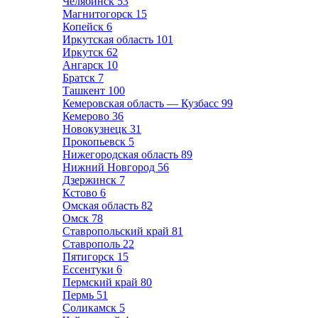
Челябинск
53
Магнитогорск
15
Копейск
6
Иркутская область
101
Иркутск
62
Ангарск
10
Братск
7
Ташкент
100
Кемеровская область — Кузбасс
99
Кемерово
36
Новокузнецк
31
Прокопьевск
5
Нижегородская область
89
Нижний Новгород
56
Дзержинск
7
Кстово
6
Омская область
82
Омск
78
Ставропольский край
81
Ставрополь
22
Пятигорск
15
Ессентуки
6
Пермский край
80
Пермь
51
Соликамск
5