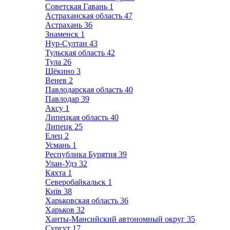
Советская Гавань
1
Астраханская область
47
Астрахань
36
Знаменск
1
Нур-Султан
43
Тульская область
42
Тула
26
Щёкино
3
Венев
2
Павлодарская область
40
Павлодар
39
Аксу
1
Липецкая область
40
Липецк
25
Елец
2
Усмань
1
Республика Бурятия
39
Улан-Удэ
32
Кяхта
1
Северобайкальск
1
Київ
38
Харьковская область
36
Харьков
32
Ханты-Мансийский автономный округ
35
Сургут
17