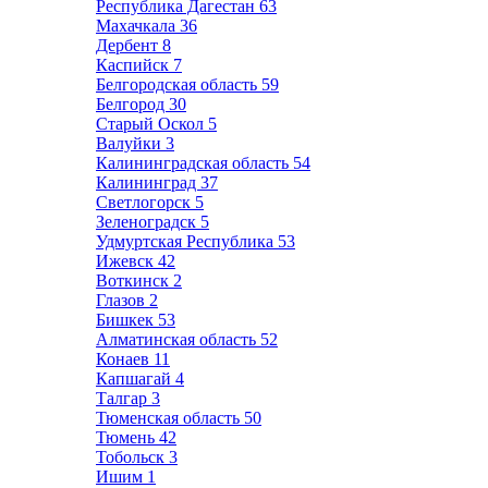
Республика Дагестан
63
Махачкала
36
Дербент
8
Каспийск
7
Белгородская область
59
Белгород
30
Старый Оскол
5
Валуйки
3
Калининградская область
54
Калининград
37
Светлогорск
5
Зеленоградск
5
Удмуртская Республика
53
Ижевск
42
Воткинск
2
Глазов
2
Бишкек
53
Алматинская область
52
Конаев
11
Капшагай
4
Талгар
3
Тюменская область
50
Тюмень
42
Тобольск
3
Ишим
1