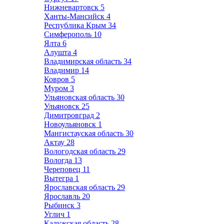
Нижневартовск
5
Ханты-Мансийск
4
Республика Крым
34
Симферополь
10
Ялта
6
Алушта
4
Владимирская область
34
Владимир
14
Ковров
5
Муром
3
Ульяновская область
30
Ульяновск
25
Димитровград
2
Новоульяновск
1
Мангистауская область
30
Актау
28
Вологодская область
29
Вологда
13
Череповец
11
Вытегра
1
Ярославская область
29
Ярославль
20
Рыбинск
3
Углич
1
Калужская область
28