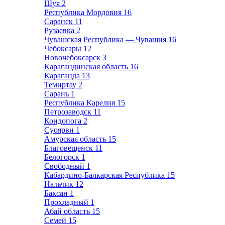
Шуя
2
Республика Мордовия
16
Саранск
11
Рузаевка
2
Чувашская Республика — Чувашия
16
Чебоксары
12
Новочебоксарск
3
Карагандинская область
16
Караганда
13
Темиртау
2
Сарань
1
Республика Карелия
15
Петрозаводск
11
Кондопога
2
Суоярви
1
Амурская область
15
Благовещенск
11
Белогорск
1
Свободный
1
Кабардино-Балкарская Республика
15
Нальчик
12
Баксан
1
Прохладный
1
Абай область
15
Семей
15