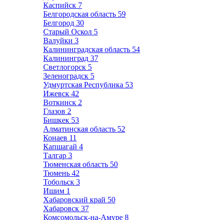
Каспийск
7
Белгородская область
59
Белгород
30
Старый Оскол
5
Валуйки
3
Калининградская область
54
Калининград
37
Светлогорск
5
Зеленоградск
5
Удмуртская Республика
53
Ижевск
42
Воткинск
2
Глазов
2
Бишкек
53
Алматинская область
52
Конаев
11
Капшагай
4
Талгар
3
Тюменская область
50
Тюмень
42
Тобольск
3
Ишим
1
Хабаровский край
50
Хабаровск
37
Комсомольск-на-Амуре
8