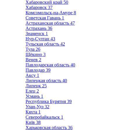
Хабаровский край
50
Хабаровск
37
Комсомольск-на-Амуре
8
Советская Гавань
1
Астраханская область
47
Астрахань
36
Знаменск
1
Нур-Султан
43
Тульская область
42
Тула
26
Щёкино
3
Венев
2
Павлодарская область
40
Павлодар
39
Аксу
1
Липецкая область
40
Липецк
25
Елец
2
Усмань
1
Республика Бурятия
39
Улан-Удэ
32
Кяхта
1
Северобайкальск
1
Київ
38
Харьковская область
36