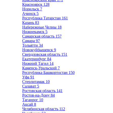
Красноярск
128
Норильск
7
Ачинск
5
Республика Татарстан
161
Казань
83
Набережные Челны
18
Нижнекамск
5
Самарская область
157
Самара
97
Тольятти
34
Новокуйбышевск
9
Свердловская область
151
Екатеринбург
84
Нижний Тагил
14
Каменск-Уральский
7
Республика Башкортостан
150
Уфа
91
Стерлитамак
10
Салават
5
Ростовская область
141
Ростов-на-Дону
84
Таганрог
10
Аксай
8
Челябинская область
112