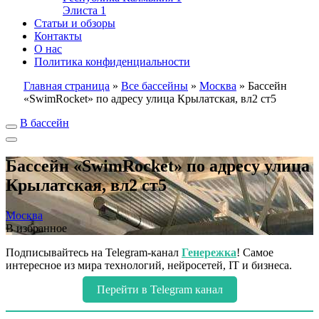
Элиста
1
Статьи и обзоры
Контакты
О нас
Политика конфиденциальности
Главная страница
»
Все бассейны
»
Москва
»
Бассейн
«SwimRocket» по адресу улица Крылатская, вл2 ст5
В бассейн
Бассейн «SwimRocket» по адресу улица
Крылатская, вл2 ст5
Москва
В избранное
Подписывайтесь на Telegram-канал
Генережка
! Самое
интересное из мира технологий, нейросетей, IT и бизнеса.
Перейти в Telegram канал