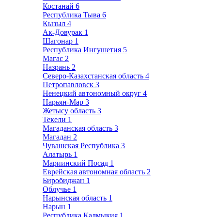
Костанай
6
Республика Тыва
6
Кызыл
4
Ак-Довурак
1
Шагонар
1
Республика Ингушетия
5
Магас
2
Назрань
2
Северо-Казахстанская область
4
Петропавловск
3
Ненецкий автономный округ
4
Нарьян-Мар
3
Жетысу область
3
Текели
1
Магаданская область
3
Магадан
2
Чувашская Республика
3
Алатырь
1
Мариинский Посад
1
Еврейская автономная область
2
Биробиджан
1
Облучье
1
Нарынская область
1
Нарын
1
Республика Калмыкия
1