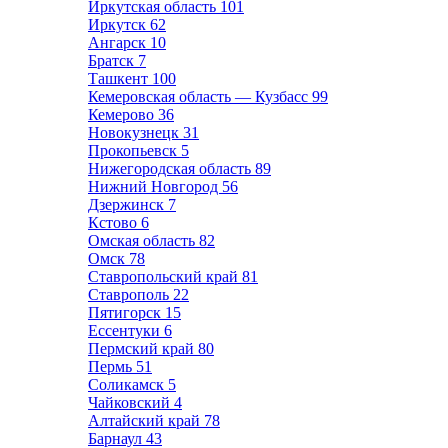
Иркутская область
101
Иркутск
62
Ангарск
10
Братск
7
Ташкент
100
Кемеровская область — Кузбасс
99
Кемерово
36
Новокузнецк
31
Прокопьевск
5
Нижегородская область
89
Нижний Новгород
56
Дзержинск
7
Кстово
6
Омская область
82
Омск
78
Ставропольский край
81
Ставрополь
22
Пятигорск
15
Ессентуки
6
Пермский край
80
Пермь
51
Соликамск
5
Чайковский
4
Алтайский край
78
Барнаул
43