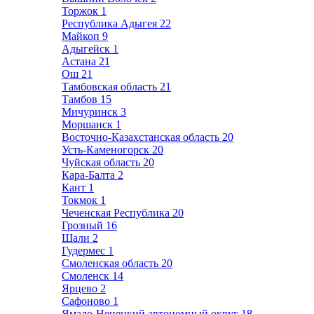
Торжок
1
Республика Адыгея
22
Майкоп
9
Адыгейск
1
Астана
21
Ош
21
Тамбовская область
21
Тамбов
15
Мичуринск
3
Моршанск
1
Восточно-Казахстанская область
20
Усть-Каменогорск
20
Чуйская область
20
Кара-Балта
2
Кант
1
Токмок
1
Чеченская Республика
20
Грозный
16
Шали
2
Гудермес
1
Смоленская область
20
Смоленск
14
Ярцево
2
Сафоново
1
Ямало-Ненецкий автономный округ
18