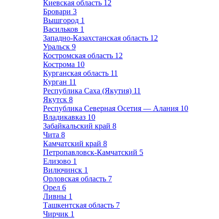
Киевская область
12
Бровари
3
Вышгород
1
Васильков
1
Западно-Казахстанская область
12
Уральск
9
Костромская область
12
Кострома
10
Курганская область
11
Курган
11
Республика Саха (Якутия)
11
Якутск
8
Республика Северная Осетия — Алания
10
Владикавказ
10
Забайкальский край
8
Чита
8
Камчатский край
8
Петропавловск-Камчатский
5
Елизово
1
Вилючинск
1
Орловская область
7
Орел
6
Ливны
1
Ташкентская область
7
Чирчик
1