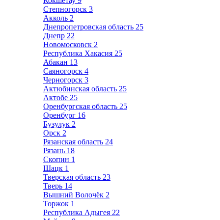
Кокшетау
9
Степногорск
3
Акколь
2
Днепропетровская область
25
Днепр
22
Новомосковск
2
Республика Хакасия
25
Абакан
13
Саяногорск
4
Черногорск
3
Актюбинская область
25
Актобе
25
Оренбургская область
25
Оренбург
16
Бузулук
2
Орск
2
Рязанская область
24
Рязань
18
Скопин
1
Шацк
1
Тверская область
23
Тверь
14
Вышний Волочёк
2
Торжок
1
Республика Адыгея
22