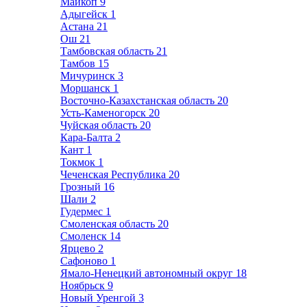
Майкоп
9
Адыгейск
1
Астана
21
Ош
21
Тамбовская область
21
Тамбов
15
Мичуринск
3
Моршанск
1
Восточно-Казахстанская область
20
Усть-Каменогорск
20
Чуйская область
20
Кара-Балта
2
Кант
1
Токмок
1
Чеченская Республика
20
Грозный
16
Шали
2
Гудермес
1
Смоленская область
20
Смоленск
14
Ярцево
2
Сафоново
1
Ямало-Ненецкий автономный округ
18
Ноябрьск
9
Новый Уренгой
3