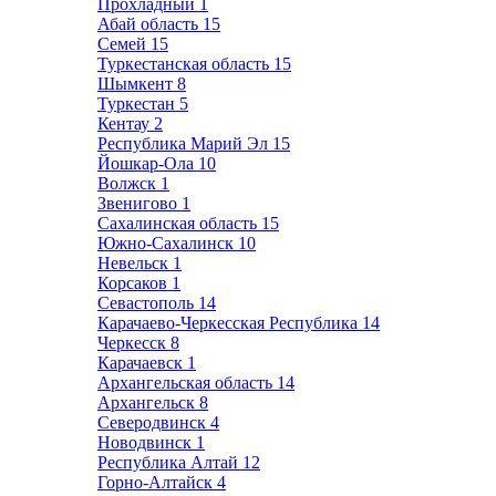
Прохладный
1
Абай область
15
Семей
15
Туркестанская область
15
Шымкент
8
Туркестан
5
Кентау
2
Республика Марий Эл
15
Йошкар-Ола
10
Волжск
1
Звенигово
1
Сахалинская область
15
Южно-Сахалинск
10
Невельск
1
Корсаков
1
Севастополь
14
Карачаево-Черкесская Республика
14
Черкесск
8
Карачаевск
1
Архангельская область
14
Архангельск
8
Северодвинск
4
Новодвинск
1
Республика Алтай
12
Горно-Алтайск
4