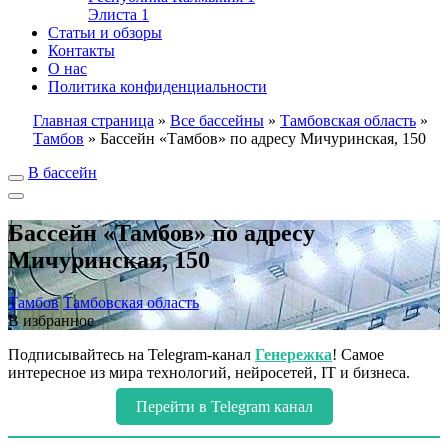
Элиста
1
Статьи и обзоры
Контакты
О нас
Политика конфиденциальности
Главная страница
»
Все бассейны
»
Тамбовская область
»
Тамбов
»
Бассейн «Тамбов» по адресу Мичуринская, 150
В бассейн
Бассейн «Тамбов» по адресу
Мичуринская, 150
Тамбов
Тамбовская область
В избранное
Подписывайтесь на Telegram-канал
Генережка
! Самое
интересное из мира технологий, нейросетей, IT и бизнеса.
Перейти в Telegram канал