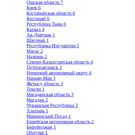
Ошская область
7
Киев
6
Костанайская область
6
Костанай
6
Республика Тыва
6
Кызыл
4
Ак-Довурак
1
Шагонар
1
Республика Ингушетия
5
Магас
2
Назрань
2
Северо-Казахстанская область
4
Петропавловск
3
Ненецкий автономный округ
4
Нарьян-Мар
3
Жетысу область
3
Текели
1
Магаданская область
3
Магадан
2
Чувашская Республика
3
Алатырь
1
Мариинский Посад
1
Еврейская автономная область
2
Биробиджан
1
Облучье
1