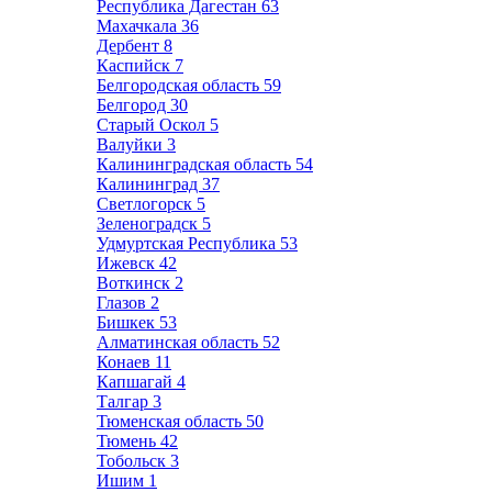
Республика Дагестан
63
Махачкала
36
Дербент
8
Каспийск
7
Белгородская область
59
Белгород
30
Старый Оскол
5
Валуйки
3
Калининградская область
54
Калининград
37
Светлогорск
5
Зеленоградск
5
Удмуртская Республика
53
Ижевск
42
Воткинск
2
Глазов
2
Бишкек
53
Алматинская область
52
Конаев
11
Капшагай
4
Талгар
3
Тюменская область
50
Тюмень
42
Тобольск
3
Ишим
1