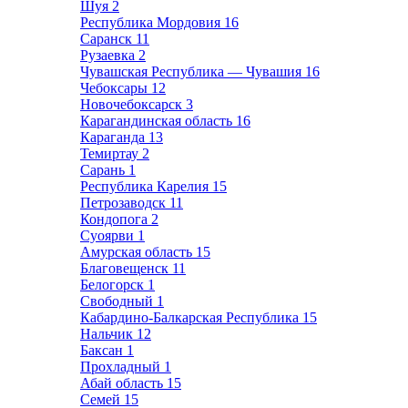
Шуя
2
Республика Мордовия
16
Саранск
11
Рузаевка
2
Чувашская Республика — Чувашия
16
Чебоксары
12
Новочебоксарск
3
Карагандинская область
16
Караганда
13
Темиртау
2
Сарань
1
Республика Карелия
15
Петрозаводск
11
Кондопога
2
Суоярви
1
Амурская область
15
Благовещенск
11
Белогорск
1
Свободный
1
Кабардино-Балкарская Республика
15
Нальчик
12
Баксан
1
Прохладный
1
Абай область
15
Семей
15