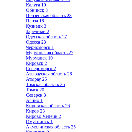
Калуга
19
Обнинск
8
Пензенская область
28
Пенза
16
Кузнецк
3
Заречный
2
Одесская область
27
Одесса
23
Черноморск
1
Мурманская область
27
Мурманск
10
Кировск
2
Североморск
2
Атырауская область
26
Атырау
25
Томская область
26
Томск
20
Северск
3
Асино
1
Кировская область
26
Киров
23
Кирово-Чепецк
2
Омутнинск
1
Акмолинская область
25