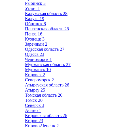
Рыбинск
3
Углич
1
Калужская область
28
Калуга
19
Обнинск
8
Пензенская область
28
Пенза
16
Кузнецк
3
Заречный
2
Одесская область
27
Одесса
23
Черноморск
1
Мурманская область
27
Мурманск
10
Кировск
2
Североморск
2
Атырауская область
26
Атырау
25
Томская область
26
Томск
20
Северск
3
Асино
1
Кировская область
26
Киров
23
Кирово-Чепецк
2