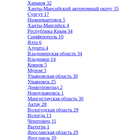
Харьков
32
Ханты-Мансийский автономный округ
35
Сургут
17
Нижневартовск
5
Ханты-Мансийск
4
Республика Крым
34
Симферополь
10
Ялта
6
Алушта
4
Владимирская область
34
Владимир
14
Ковров
5
Муром
3
Ульяновская область
30
Ульяновск
25
Димитровград
2
Новоульяновск
1
Мангистауская область
30
Актау
28
Вологодская область
29
Вологда
13
Череповец
11
Вытегра
1
Ярославская область
29
Ярославль
20