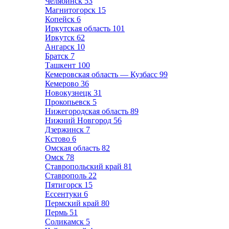
Челябинск
53
Магнитогорск
15
Копейск
6
Иркутская область
101
Иркутск
62
Ангарск
10
Братск
7
Ташкент
100
Кемеровская область — Кузбасс
99
Кемерово
36
Новокузнецк
31
Прокопьевск
5
Нижегородская область
89
Нижний Новгород
56
Дзержинск
7
Кстово
6
Омская область
82
Омск
78
Ставропольский край
81
Ставрополь
22
Пятигорск
15
Ессентуки
6
Пермский край
80
Пермь
51
Соликамск
5