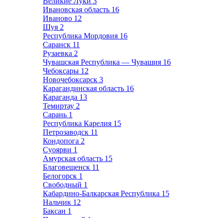
Великие Луки
3
Ивановская область
16
Иваново
12
Шуя
2
Республика Мордовия
16
Саранск
11
Рузаевка
2
Чувашская Республика — Чувашия
16
Чебоксары
12
Новочебоксарск
3
Карагандинская область
16
Караганда
13
Темиртау
2
Сарань
1
Республика Карелия
15
Петрозаводск
11
Кондопога
2
Суоярви
1
Амурская область
15
Благовещенск
11
Белогорск
1
Свободный
1
Кабардино-Балкарская Республика
15
Нальчик
12
Баксан
1