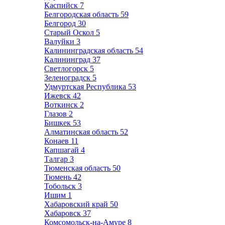
Каспийск
7
Белгородская область
59
Белгород
30
Старый Оскол
5
Валуйки
3
Калининградская область
54
Калининград
37
Светлогорск
5
Зеленоградск
5
Удмуртская Республика
53
Ижевск
42
Воткинск
2
Глазов
2
Бишкек
53
Алматинская область
52
Конаев
11
Капшагай
4
Талгар
3
Тюменская область
50
Тюмень
42
Тобольск
3
Ишим
1
Хабаровский край
50
Хабаровск
37
Комсомольск-на-Амуре
8