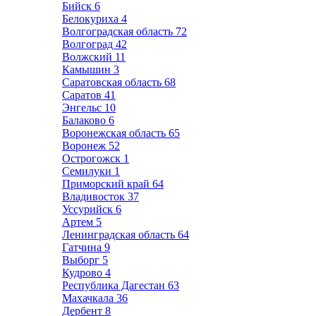
Бийск
6
Белокуриха
4
Волгоградская область
72
Волгоград
42
Волжский
11
Камышин
3
Саратовская область
68
Саратов
41
Энгельс
10
Балаково
6
Воронежская область
65
Воронеж
52
Острогожск
1
Семилуки
1
Приморский край
64
Владивосток
37
Уссурийск
6
Артем
5
Ленинградская область
64
Гатчина
9
Выборг
5
Кудрово
4
Республика Дагестан
63
Махачкала
36
Дербент
8