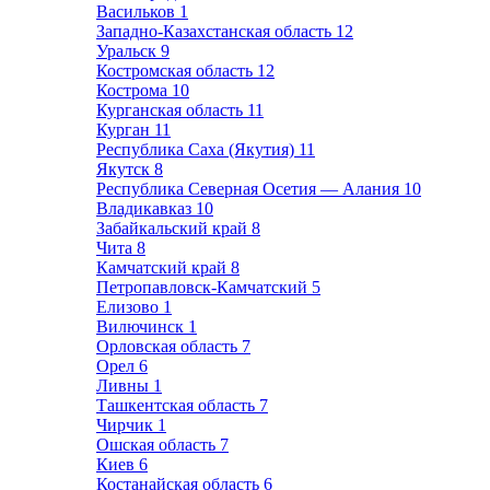
Васильков
1
Западно-Казахстанская область
12
Уральск
9
Костромская область
12
Кострома
10
Курганская область
11
Курган
11
Республика Саха (Якутия)
11
Якутск
8
Республика Северная Осетия — Алания
10
Владикавказ
10
Забайкальский край
8
Чита
8
Камчатский край
8
Петропавловск-Камчатский
5
Елизово
1
Вилючинск
1
Орловская область
7
Орел
6
Ливны
1
Ташкентская область
7
Чирчик
1
Ошская область
7
Киев
6
Костанайская область
6