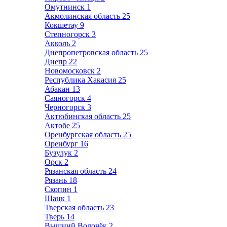
Омутнинск
1
Акмолинская область
25
Кокшетау
9
Степногорск
3
Акколь
2
Днепропетровская область
25
Днепр
22
Новомосковск
2
Республика Хакасия
25
Абакан
13
Саяногорск
4
Черногорск
3
Актюбинская область
25
Актобе
25
Оренбургская область
25
Оренбург
16
Бузулук
2
Орск
2
Рязанская область
24
Рязань
18
Скопин
1
Шацк
1
Тверская область
23
Тверь
14
Вышний Волочёк
2