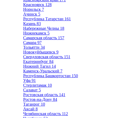
Красноярск
128
Норильск
7
Ачинск
5
Республика Татарстан
161
Казань
83
Набережные Челны
18
Нижнекамск
5
Самарская область
157
Самара
97
Тольятти
34
Новокуйбышевск
9
Свердловская область
151
Екатеринбург
84
Нижний Тагил
14
Каменск-Уральский
7
Республика Башкортостан
150
Уфа
91
Стерлитамак
10
Салават
5
Ростовская область
141
Ростов-на-Дону
84
Таганрог
10
Аксай
8
Челябинская область
112