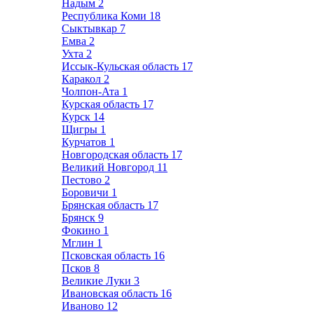
Надым
2
Республика Коми
18
Сыктывкар
7
Емва
2
Ухта
2
Иссык-Кульская область
17
Каракол
2
Чолпон-Ата
1
Курская область
17
Курск
14
Щигры
1
Курчатов
1
Новгородская область
17
Великий Новгород
11
Пестово
2
Боровичи
1
Брянская область
17
Брянск
9
Фокино
1
Мглин
1
Псковская область
16
Псков
8
Великие Луки
3
Ивановская область
16
Иваново
12