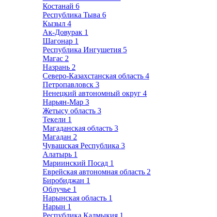
Костанай
6
Республика Тыва
6
Кызыл
4
Ак-Довурак
1
Шагонар
1
Республика Ингушетия
5
Магас
2
Назрань
2
Северо-Казахстанская область
4
Петропавловск
3
Ненецкий автономный округ
4
Нарьян-Мар
3
Жетысу область
3
Текели
1
Магаданская область
3
Магадан
2
Чувашская Республика
3
Алатырь
1
Мариинский Посад
1
Еврейская автономная область
2
Биробиджан
1
Облучье
1
Нарынская область
1
Нарын
1
Республика Калмыкия
1