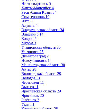
Нижневартовск
5
Ханты-Мансийск
4
Республика Крым
34
Симферополь
10
Ялта
6
Алушта
4
Владимирская область
34
Владимир
14
Ковров
5
Муром
3
Ульяновская область
30
Ульяновск
25
Димитровград
2
Новоульяновск
1
Мангистауская область
30
Актау
28
Вологодская область
29
Вологда
13
Череповец
11
Вытегра
1
Ярославская область
29
Ярославль
20
Рыбинск
3
Углич
1
Калужская область
28