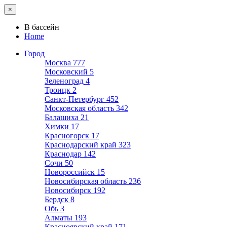
×
В бассейн
Home
Город
Москва
777
Московский
5
Зеленоград
4
Троицк
2
Санкт-Петербург
452
Московская область
342
Балашиха
21
Химки
17
Красногорск
17
Краснодарский край
323
Краснодар
142
Сочи
50
Новороссийск
15
Новосибирская область
236
Новосибирск
192
Бердск
8
Обь
3
Алматы
193
Красноярский край
171