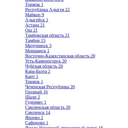
Торжок
1
Республика Адыгея
22
Майкоп
9
Адыгейск
1
Астана
21
Ош
21
Тамбовская область
21
Тамбов
15
Мичуринск
3
Моршанск
1
Восточно-Казахстанская область
20
Усть-Каменогорск
20
Чуйская область
20
Кара-Балта
2
Кант
1
Токмок
1
Чеченская Республика
20
Грозный
16
Шали
2
Гудермес
1
Смоленская область
20
Смоленск
14
Ярцево
2
Сафоново
1
Ямало-Ненецкий автономный округ
18