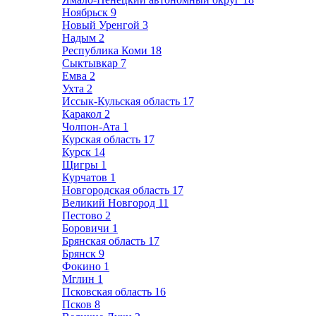
Ноябрьск
9
Новый Уренгой
3
Надым
2
Республика Коми
18
Сыктывкар
7
Емва
2
Ухта
2
Иссык-Кульская область
17
Каракол
2
Чолпон-Ата
1
Курская область
17
Курск
14
Щигры
1
Курчатов
1
Новгородская область
17
Великий Новгород
11
Пестово
2
Боровичи
1
Брянская область
17
Брянск
9
Фокино
1
Мглин
1
Псковская область
16
Псков
8