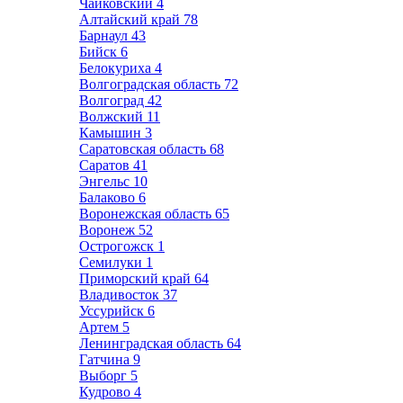
Чайковский
4
Алтайский край
78
Барнаул
43
Бийск
6
Белокуриха
4
Волгоградская область
72
Волгоград
42
Волжский
11
Камышин
3
Саратовская область
68
Саратов
41
Энгельс
10
Балаково
6
Воронежская область
65
Воронеж
52
Острогожск
1
Семилуки
1
Приморский край
64
Владивосток
37
Уссурийск
6
Артем
5
Ленинградская область
64
Гатчина
9
Выборг
5
Кудрово
4