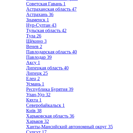
Советская Гавань
1
Астраханская область
47
Астрахань
36
Знаменск
1
Нур-Султан
43
Тульская область
42
Тула
26
Щёкино
3
Венев
2
Павлодарская область
40
Павлодар
39
Аксу
1
Липецкая область
40
Липецк
25
Елец
2
Усмань
1
Республика Бурятия
39
Улан-Удэ
32
Кяхта
1
Северобайкальск
1
Київ
38
Харьковская область
36
Харьков
32
Ханты-Мансийский автономный округ
35
Сургут
17