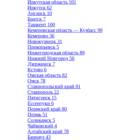
Иркутская область
101
Иркутск
62
Ангарск
10
Братск
7
Ташкент
100
Кемеровская область — Кузбасс
99
Кемерово
36
Новокузнецк
31
Прокопьевск
5
Нижегородская область
89
Нижний Новгород
56
Дзержинск
7
Кстово
6
Омская область
82
Омск
78
Ставропольский край
81
Ставрополь
22
Пятигорск
15
Ессентуки
6
Пермский край
80
Пермь
51
Соликамск
5
Чайковский
4
Алтайский край
78
Барнаул
43