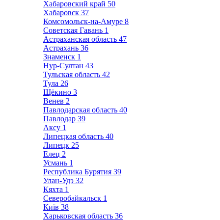
Хабаровский край
50
Хабаровск
37
Комсомольск-на-Амуре
8
Советская Гавань
1
Астраханская область
47
Астрахань
36
Знаменск
1
Нур-Султан
43
Тульская область
42
Тула
26
Щёкино
3
Венев
2
Павлодарская область
40
Павлодар
39
Аксу
1
Липецкая область
40
Липецк
25
Елец
2
Усмань
1
Республика Бурятия
39
Улан-Удэ
32
Кяхта
1
Северобайкальск
1
Київ
38
Харьковская область
36