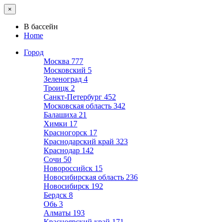
×
В бассейн
Home
Город
Москва
777
Московский
5
Зеленоград
4
Троицк
2
Санкт-Петербург
452
Московская область
342
Балашиха
21
Химки
17
Красногорск
17
Краснодарский край
323
Краснодар
142
Сочи
50
Новороссийск
15
Новосибирская область
236
Новосибирск
192
Бердск
8
Обь
3
Алматы
193
Красноярский край
171