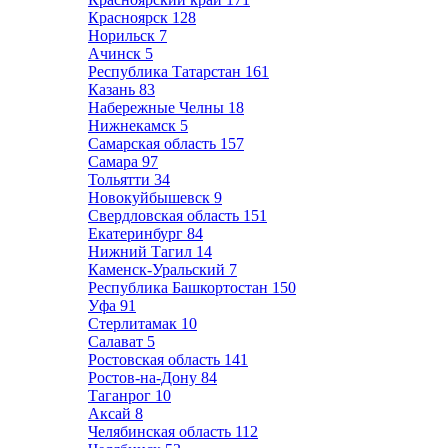
Красноярск
128
Норильск
7
Ачинск
5
Республика Татарстан
161
Казань
83
Набережные Челны
18
Нижнекамск
5
Самарская область
157
Самара
97
Тольятти
34
Новокуйбышевск
9
Свердловская область
151
Екатеринбург
84
Нижний Тагил
14
Каменск-Уральский
7
Республика Башкортостан
150
Уфа
91
Стерлитамак
10
Салават
5
Ростовская область
141
Ростов-на-Дону
84
Таганрог
10
Аксай
8
Челябинская область
112