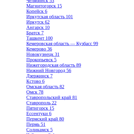
Челябинск
53
Магнитогорск
15
Копейск
6
Иркутская область
101
Иркутск
62
Ангарск
10
Братск
7
Ташкент
100
Кемеровская область — Кузбасс
99
Кемерово
36
Новокузнецк
31
Прокопьевск
5
Нижегородская область
89
Нижний Новгород
56
Дзержинск
7
Кстово
6
Омская область
82
Омск
78
Ставропольский край
81
Ставрополь
22
Пятигорск
15
Ессентуки
6
Пермский край
80
Пермь
51
Соликамск
5