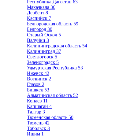
Республика Дагестан
63
Махачкала
36
Дербент
8
Каспийск
7
Белгородская область
59
Белгород
30
Старый Оскол
5
Валуйки
3
Калининградская область
54
Калининград
37
Светлогорск
5
Зеленоградск
5
Удмуртская Республика
53
Ижевск
42
Воткинск
2
Глазов
2
Бишкек
53
Алматинская область
52
Конаев
11
Капшагай
4
Талгар
3
Тюменская область
50
Тюмень
42
Тобольск
3
Ишим
1