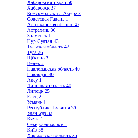
Хабаровский край
50
Хабаровск
37
Комсомольск-на-Амуре
8
Советская Гавань
1
Астраханская область
47
Астрахань
36
Знаменск
1
Нур-Султан
43
Тульская область
42
Тула
26
Щёкино
3
Венев
2
Павлодарская область
40
Павлодар
39
Аксу
1
Липецкая область
40
Липецк
25
Елец
2
Усмань
1
Республика Бурятия
39
Улан-Удэ
32
Кяхта
1
Северобайкальск
1
Київ
38
Харьковская область
36