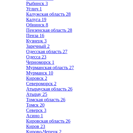
Рыбинск
3
Углич
1
Калужская область
28
Калуга
19
Обнинск
8
Пензенская область
28
Пенза
16
Кузнецк
3
Заречный
2
Одесская область
27
Одесса
23
Черноморск
1
Мурманская область
27
Мурманск
10
Кировск
2
Североморск
2
Атырауская область
26
Атырау
25
Томская область
26
Томск
20
Северск
3
Асино
1
Кировская область
26
Киров
23
Кирово-Чепецк
2