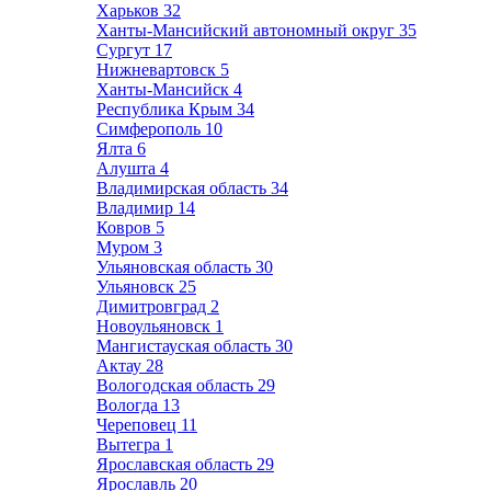
Харьков
32
Ханты-Мансийский автономный округ
35
Сургут
17
Нижневартовск
5
Ханты-Мансийск
4
Республика Крым
34
Симферополь
10
Ялта
6
Алушта
4
Владимирская область
34
Владимир
14
Ковров
5
Муром
3
Ульяновская область
30
Ульяновск
25
Димитровград
2
Новоульяновск
1
Мангистауская область
30
Актау
28
Вологодская область
29
Вологда
13
Череповец
11
Вытегра
1
Ярославская область
29
Ярославль
20