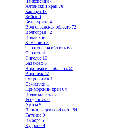
Чайковский
4
Алтайский край
78
Барнаул
43
Бийск
6
Белокуриха
4
Волгоградская область
72
Волгоград
42
Волжский
11
Камышин
3
Саратовская область
68
Саратов
41
Энгельс
10
Балаково
6
Воронежская область
65
Воронеж
52
Острогожск
1
Семилуки
1
Приморский край
64
Владивосток
37
Уссурийск
6
Артем
5
Ленинградская область
64
Гатчина
9
Выборг
5
Кудрово
4