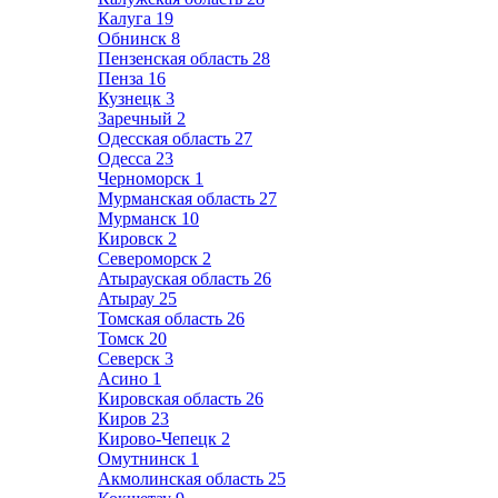
Калуга
19
Обнинск
8
Пензенская область
28
Пенза
16
Кузнецк
3
Заречный
2
Одесская область
27
Одесса
23
Черноморск
1
Мурманская область
27
Мурманск
10
Кировск
2
Североморск
2
Атырауская область
26
Атырау
25
Томская область
26
Томск
20
Северск
3
Асино
1
Кировская область
26
Киров
23
Кирово-Чепецк
2
Омутнинск
1
Акмолинская область
25