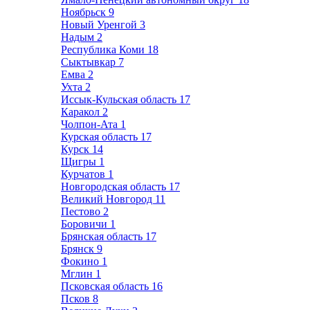
Ноябрьск
9
Новый Уренгой
3
Надым
2
Республика Коми
18
Сыктывкар
7
Емва
2
Ухта
2
Иссык-Кульская область
17
Каракол
2
Чолпон-Ата
1
Курская область
17
Курск
14
Щигры
1
Курчатов
1
Новгородская область
17
Великий Новгород
11
Пестово
2
Боровичи
1
Брянская область
17
Брянск
9
Фокино
1
Мглин
1
Псковская область
16
Псков
8