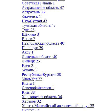
Советская Гавань
1
Астраханская область
47
Астрахань
36
Знаменск
1
Нур-Султан
43
Тульская область
42
Тула
26
Щёкино
3
Венев
2
Павлодарская область
40
Павлодар
39
Аксу
1
Липецкая область
40
Липецк
25
Елец
2
Усмань
1
Республика Бурятия
39
Улан-Удэ
32
Кяхта
1
Северобайкальск
1
Київ
38
Харьковская область
36
Харьков
32
Ханты-Мансийский автономный округ
35
Сургут
17