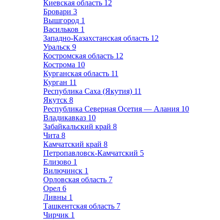
Киевская область
12
Бровари
3
Вышгород
1
Васильков
1
Западно-Казахстанская область
12
Уральск
9
Костромская область
12
Кострома
10
Курганская область
11
Курган
11
Республика Саха (Якутия)
11
Якутск
8
Республика Северная Осетия — Алания
10
Владикавказ
10
Забайкальский край
8
Чита
8
Камчатский край
8
Петропавловск-Камчатский
5
Елизово
1
Вилючинск
1
Орловская область
7
Орел
6
Ливны
1
Ташкентская область
7
Чирчик
1