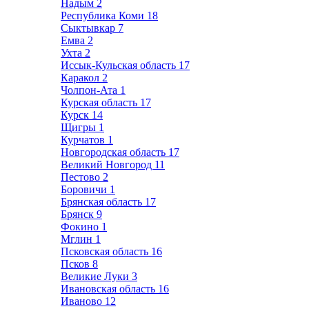
Надым
2
Республика Коми
18
Сыктывкар
7
Емва
2
Ухта
2
Иссык-Кульская область
17
Каракол
2
Чолпон-Ата
1
Курская область
17
Курск
14
Щигры
1
Курчатов
1
Новгородская область
17
Великий Новгород
11
Пестово
2
Боровичи
1
Брянская область
17
Брянск
9
Фокино
1
Мглин
1
Псковская область
16
Псков
8
Великие Луки
3
Ивановская область
16
Иваново
12