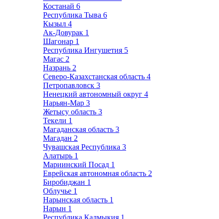
Костанай
6
Республика Тыва
6
Кызыл
4
Ак-Довурак
1
Шагонар
1
Республика Ингушетия
5
Магас
2
Назрань
2
Северо-Казахстанская область
4
Петропавловск
3
Ненецкий автономный округ
4
Нарьян-Мар
3
Жетысу область
3
Текели
1
Магаданская область
3
Магадан
2
Чувашская Республика
3
Алатырь
1
Мариинский Посад
1
Еврейская автономная область
2
Биробиджан
1
Облучье
1
Нарынская область
1
Нарын
1
Республика Калмыкия
1