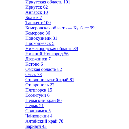
Иркутская область
101
Иркутск
62
Ангарск
10
Братск
7
Ташкент
100
Кемеровская область — Кузбасс
99
Кемерово
36
Новокузнецк
31
Прокопьевск
5
Нижегородская область
89
Нижний Новгород
56
Дзержинск
7
Кстово
6
Омская область
82
Омск
78
Ставропольский край
81
Ставрополь
22
Пятигорск
15
Ессентуки
6
Пермский край
80
Пермь
51
Соликамск
5
Чайковский
4
Алтайский край
78
Барнаул
43