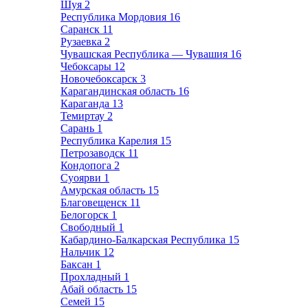
Шуя
2
Республика Мордовия
16
Саранск
11
Рузаевка
2
Чувашская Республика — Чувашия
16
Чебоксары
12
Новочебоксарск
3
Карагандинская область
16
Караганда
13
Темиртау
2
Сарань
1
Республика Карелия
15
Петрозаводск
11
Кондопога
2
Суоярви
1
Амурская область
15
Благовещенск
11
Белогорск
1
Свободный
1
Кабардино-Балкарская Республика
15
Нальчик
12
Баксан
1
Прохладный
1
Абай область
15
Семей
15