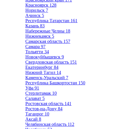
Красноярск
128
Норильск
7
Ачинск
5
Республика Татарстан
161
Казань
83
Набережные Челны
18
Нижнекамск
5
Самарская область
157
Самара
97
Тольятти
34
Новокуйбышевск
9
Свердловская область
151
Екатеринбург
84
Нижний Тагил
14
Каменск-Уральский
7
Республика Башкортостан
150
Уфа
91
Стерлитамак
10
Салават
5
Ростовская область
141
Ростов-на-Дону
84
Таганрог
10
Аксай
8
Челябинская область
112