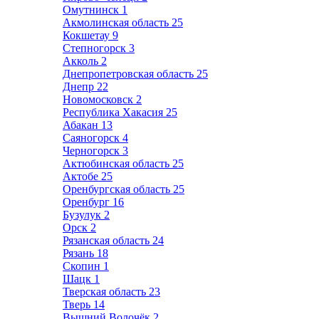
Омутнинск
1
Акмолинская область
25
Кокшетау
9
Степногорск
3
Акколь
2
Днепропетровская область
25
Днепр
22
Новомосковск
2
Республика Хакасия
25
Абакан
13
Саяногорск
4
Черногорск
3
Актюбинская область
25
Актобе
25
Оренбургская область
25
Оренбург
16
Бузулук
2
Орск
2
Рязанская область
24
Рязань
18
Скопин
1
Шацк
1
Тверская область
23
Тверь
14
Вышний Волочёк
2