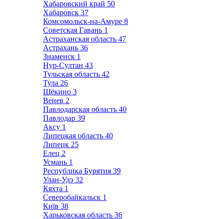
Хабаровский край
50
Хабаровск
37
Комсомольск-на-Амуре
8
Советская Гавань
1
Астраханская область
47
Астрахань
36
Знаменск
1
Нур-Султан
43
Тульская область
42
Тула
26
Щёкино
3
Венев
2
Павлодарская область
40
Павлодар
39
Аксу
1
Липецкая область
40
Липецк
25
Елец
2
Усмань
1
Республика Бурятия
39
Улан-Удэ
32
Кяхта
1
Северобайкальск
1
Київ
38
Харьковская область
36