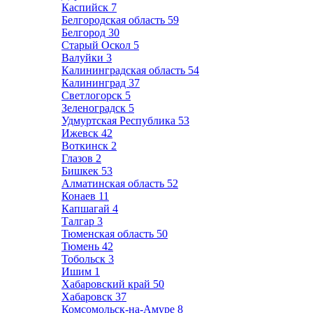
Каспийск
7
Белгородская область
59
Белгород
30
Старый Оскол
5
Валуйки
3
Калининградская область
54
Калининград
37
Светлогорск
5
Зеленоградск
5
Удмуртская Республика
53
Ижевск
42
Воткинск
2
Глазов
2
Бишкек
53
Алматинская область
52
Конаев
11
Капшагай
4
Талгар
3
Тюменская область
50
Тюмень
42
Тобольск
3
Ишим
1
Хабаровский край
50
Хабаровск
37
Комсомольск-на-Амуре
8