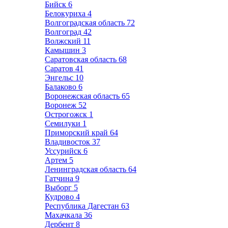
Бийск
6
Белокуриха
4
Волгоградская область
72
Волгоград
42
Волжский
11
Камышин
3
Саратовская область
68
Саратов
41
Энгельс
10
Балаково
6
Воронежская область
65
Воронеж
52
Острогожск
1
Семилуки
1
Приморский край
64
Владивосток
37
Уссурийск
6
Артем
5
Ленинградская область
64
Гатчина
9
Выборг
5
Кудрово
4
Республика Дагестан
63
Махачкала
36
Дербент
8