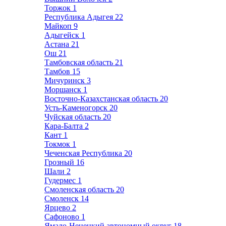
Торжок
1
Республика Адыгея
22
Майкоп
9
Адыгейск
1
Астана
21
Ош
21
Тамбовская область
21
Тамбов
15
Мичуринск
3
Моршанск
1
Восточно-Казахстанская область
20
Усть-Каменогорск
20
Чуйская область
20
Кара-Балта
2
Кант
1
Токмок
1
Чеченская Республика
20
Грозный
16
Шали
2
Гудермес
1
Смоленская область
20
Смоленск
14
Ярцево
2
Сафоново
1
Ямало-Ненецкий автономный округ
18