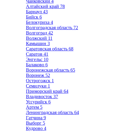
Чайковский
4
Алтайский край
78
Барнаул
43
Бийск
6
Белокуриха
4
Волгоградская область
72
Волгоград
42
Волжский
11
Камышин
3
Саратовская область
68
Саратов
41
Энгельс
10
Балаково
6
Воронежская область
65
Воронеж
52
Острогожск
1
Семилуки
1
Приморский край
64
Владивосток
37
Уссурийск
6
Артем
5
Ленинградская область
64
Гатчина
9
Выборг
5
Кудрово
4