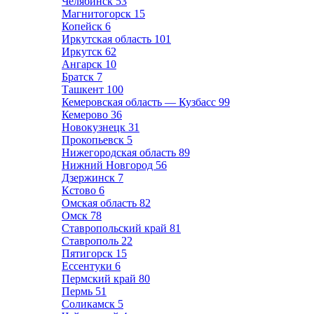
Челябинск
53
Магнитогорск
15
Копейск
6
Иркутская область
101
Иркутск
62
Ангарск
10
Братск
7
Ташкент
100
Кемеровская область — Кузбасс
99
Кемерово
36
Новокузнецк
31
Прокопьевск
5
Нижегородская область
89
Нижний Новгород
56
Дзержинск
7
Кстово
6
Омская область
82
Омск
78
Ставропольский край
81
Ставрополь
22
Пятигорск
15
Ессентуки
6
Пермский край
80
Пермь
51
Соликамск
5