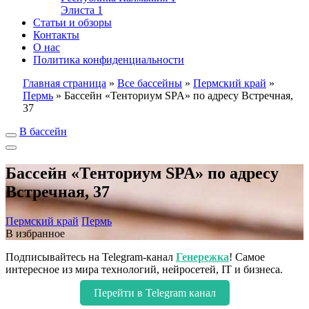
Элиста
1
Статьи и обзоры
Контакты
О нас
Политика конфиденциальности
Главная страница
»
Все бассейны
»
Пермский край
»
Пермь
»
Бассейн «Тенториум SPA» по адресу Встречная,
37
В бассейн
Бассейн «Тенториум SPA» по адресу
Встречная, 37
Пермский край
Пермь
В избранное
Подписывайтесь на Telegram-канал
Генережка
! Самое
интересное из мира технологий, нейросетей, IT и бизнеса.
Перейти в Telegram канал