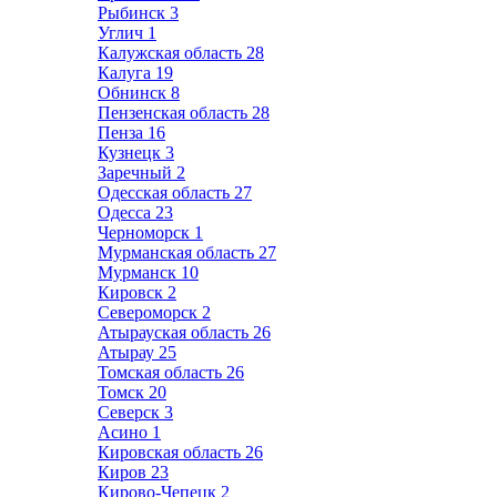
Рыбинск
3
Углич
1
Калужская область
28
Калуга
19
Обнинск
8
Пензенская область
28
Пенза
16
Кузнецк
3
Заречный
2
Одесская область
27
Одесса
23
Черноморск
1
Мурманская область
27
Мурманск
10
Кировск
2
Североморск
2
Атырауская область
26
Атырау
25
Томская область
26
Томск
20
Северск
3
Асино
1
Кировская область
26
Киров
23
Кирово-Чепецк
2