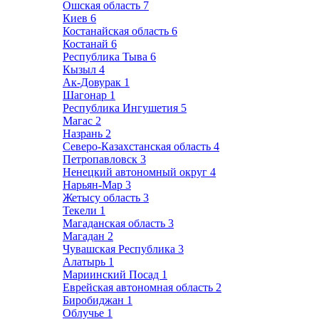
Ошская область
7
Киев
6
Костанайская область
6
Костанай
6
Республика Тыва
6
Кызыл
4
Ак-Довурак
1
Шагонар
1
Республика Ингушетия
5
Магас
2
Назрань
2
Северо-Казахстанская область
4
Петропавловск
3
Ненецкий автономный округ
4
Нарьян-Мар
3
Жетысу область
3
Текели
1
Магаданская область
3
Магадан
2
Чувашская Республика
3
Алатырь
1
Мариинский Посад
1
Еврейская автономная область
2
Биробиджан
1
Облучье
1