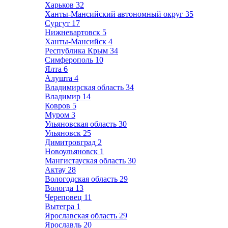
Харьков
32
Ханты-Мансийский автономный округ
35
Сургут
17
Нижневартовск
5
Ханты-Мансийск
4
Республика Крым
34
Симферополь
10
Ялта
6
Алушта
4
Владимирская область
34
Владимир
14
Ковров
5
Муром
3
Ульяновская область
30
Ульяновск
25
Димитровград
2
Новоульяновск
1
Мангистауская область
30
Актау
28
Вологодская область
29
Вологда
13
Череповец
11
Вытегра
1
Ярославская область
29
Ярославль
20