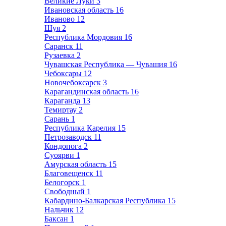
Великие Луки
3
Ивановская область
16
Иваново
12
Шуя
2
Республика Мордовия
16
Саранск
11
Рузаевка
2
Чувашская Республика — Чувашия
16
Чебоксары
12
Новочебоксарск
3
Карагандинская область
16
Караганда
13
Темиртау
2
Сарань
1
Республика Карелия
15
Петрозаводск
11
Кондопога
2
Суоярви
1
Амурская область
15
Благовещенск
11
Белогорск
1
Свободный
1
Кабардино-Балкарская Республика
15
Нальчик
12
Баксан
1