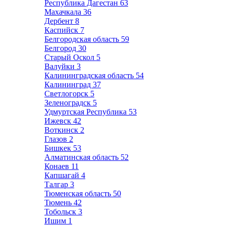
Республика Дагестан
63
Махачкала
36
Дербент
8
Каспийск
7
Белгородская область
59
Белгород
30
Старый Оскол
5
Валуйки
3
Калининградская область
54
Калининград
37
Светлогорск
5
Зеленоградск
5
Удмуртская Республика
53
Ижевск
42
Воткинск
2
Глазов
2
Бишкек
53
Алматинская область
52
Конаев
11
Капшагай
4
Талгар
3
Тюменская область
50
Тюмень
42
Тобольск
3
Ишим
1