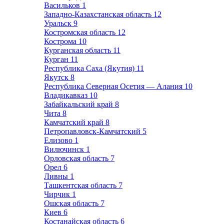
Васильков
1
Западно-Казахстанская область
12
Уральск
9
Костромская область
12
Кострома
10
Курганская область
11
Курган
11
Республика Саха (Якутия)
11
Якутск
8
Республика Северная Осетия — Алания
10
Владикавказ
10
Забайкальский край
8
Чита
8
Камчатский край
8
Петропавловск-Камчатский
5
Елизово
1
Вилючинск
1
Орловская область
7
Орел
6
Ливны
1
Ташкентская область
7
Чирчик
1
Ошская область
7
Киев
6
Костанайская область
6