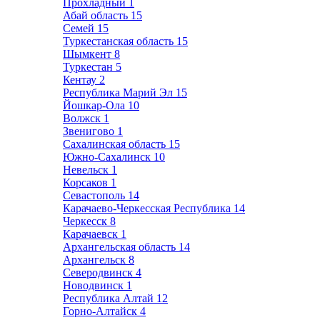
Прохладный
1
Абай область
15
Семей
15
Туркестанская область
15
Шымкент
8
Туркестан
5
Кентау
2
Республика Марий Эл
15
Йошкар-Ола
10
Волжск
1
Звенигово
1
Сахалинская область
15
Южно-Сахалинск
10
Невельск
1
Корсаков
1
Севастополь
14
Карачаево-Черкесская Республика
14
Черкесск
8
Карачаевск
1
Архангельская область
14
Архангельск
8
Северодвинск
4
Новодвинск
1
Республика Алтай
12
Горно-Алтайск
4