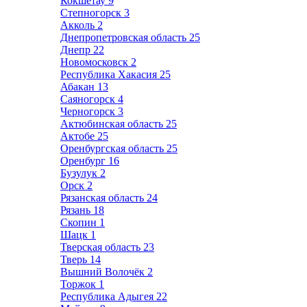
Кокшетау
9
Степногорск
3
Акколь
2
Днепропетровская область
25
Днепр
22
Новомосковск
2
Республика Хакасия
25
Абакан
13
Саяногорск
4
Черногорск
3
Актюбинская область
25
Актобе
25
Оренбургская область
25
Оренбург
16
Бузулук
2
Орск
2
Рязанская область
24
Рязань
18
Скопин
1
Шацк
1
Тверская область
23
Тверь
14
Вышний Волочёк
2
Торжок
1
Республика Адыгея
22