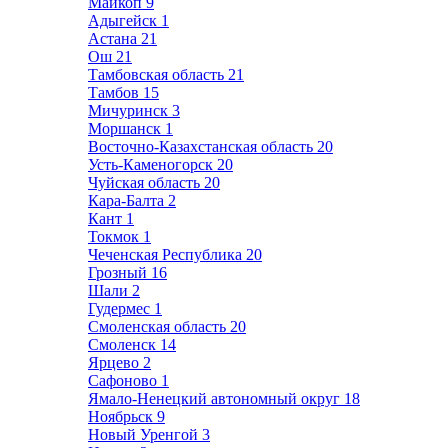
Майкоп
9
Адыгейск
1
Астана
21
Ош
21
Тамбовская область
21
Тамбов
15
Мичуринск
3
Моршанск
1
Восточно-Казахстанская область
20
Усть-Каменогорск
20
Чуйская область
20
Кара-Балта
2
Кант
1
Токмок
1
Чеченская Республика
20
Грозный
16
Шали
2
Гудермес
1
Смоленская область
20
Смоленск
14
Ярцево
2
Сафоново
1
Ямало-Ненецкий автономный округ
18
Ноябрьск
9
Новый Уренгой
3