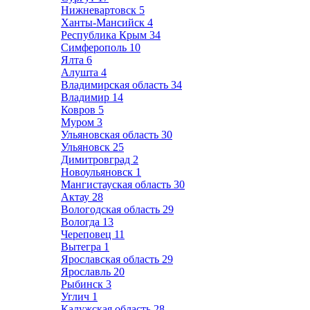
Нижневартовск
5
Ханты-Мансийск
4
Республика Крым
34
Симферополь
10
Ялта
6
Алушта
4
Владимирская область
34
Владимир
14
Ковров
5
Муром
3
Ульяновская область
30
Ульяновск
25
Димитровград
2
Новоульяновск
1
Мангистауская область
30
Актау
28
Вологодская область
29
Вологда
13
Череповец
11
Вытегра
1
Ярославская область
29
Ярославль
20
Рыбинск
3
Углич
1
Калужская область
28