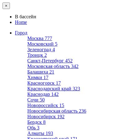
×
В бассейн
Home
Город
Москва
777
Московский
5
Зеленоград
4
Троицк
2
Санкт-Петербург
452
Московская область
342
Балашиха
21
Химки
17
Красногорск
17
Краснодарский край
323
Краснодар
142
Сочи
50
Новороссийск
15
Новосибирская область
236
Новосибирск
192
Бердск
8
Обь
3
Алматы
193
Красноярский край
171