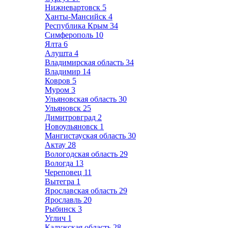
Нижневартовск
5
Ханты-Мансийск
4
Республика Крым
34
Симферополь
10
Ялта
6
Алушта
4
Владимирская область
34
Владимир
14
Ковров
5
Муром
3
Ульяновская область
30
Ульяновск
25
Димитровград
2
Новоульяновск
1
Мангистауская область
30
Актау
28
Вологодская область
29
Вологда
13
Череповец
11
Вытегра
1
Ярославская область
29
Ярославль
20
Рыбинск
3
Углич
1
Калужская область
28