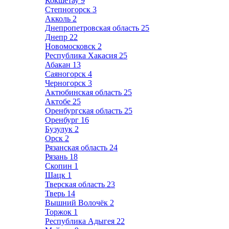
Кокшетау
9
Степногорск
3
Акколь
2
Днепропетровская область
25
Днепр
22
Новомосковск
2
Республика Хакасия
25
Абакан
13
Саяногорск
4
Черногорск
3
Актюбинская область
25
Актобе
25
Оренбургская область
25
Оренбург
16
Бузулук
2
Орск
2
Рязанская область
24
Рязань
18
Скопин
1
Шацк
1
Тверская область
23
Тверь
14
Вышний Волочёк
2
Торжок
1
Республика Адыгея
22