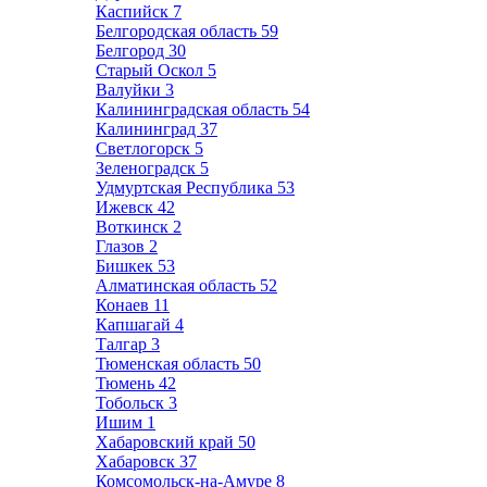
Каспийск
7
Белгородская область
59
Белгород
30
Старый Оскол
5
Валуйки
3
Калининградская область
54
Калининград
37
Светлогорск
5
Зеленоградск
5
Удмуртская Республика
53
Ижевск
42
Воткинск
2
Глазов
2
Бишкек
53
Алматинская область
52
Конаев
11
Капшагай
4
Талгар
3
Тюменская область
50
Тюмень
42
Тобольск
3
Ишим
1
Хабаровский край
50
Хабаровск
37
Комсомольск-на-Амуре
8