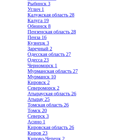
Рыбинск
3
Углич
1
Калужская область
28
Калуга
19
Обнинск
8
Пензенская область
28
Пенза
16
Кузнецк
3
Заречный
2
Одесская область
27
Одесса
23
Черноморск
1
Мурманская область
27
Мурманск
10
Кировск
2
Североморск
2
Атырауская область
26
Атырау
25
Томская область
26
Томск
20
Северск
3
Асино
1
Кировская область
26
Киров
23
Кирово-Чепецк
2