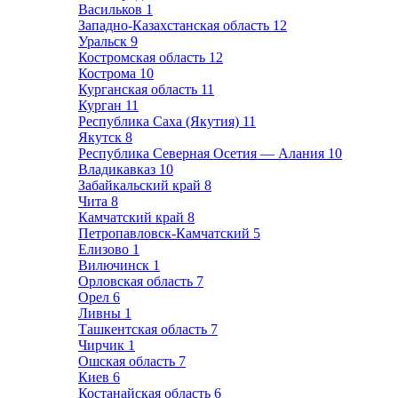
Васильков
1
Западно-Казахстанская область
12
Уральск
9
Костромская область
12
Кострома
10
Курганская область
11
Курган
11
Республика Саха (Якутия)
11
Якутск
8
Республика Северная Осетия — Алания
10
Владикавказ
10
Забайкальский край
8
Чита
8
Камчатский край
8
Петропавловск-Камчатский
5
Елизово
1
Вилючинск
1
Орловская область
7
Орел
6
Ливны
1
Ташкентская область
7
Чирчик
1
Ошская область
7
Киев
6
Костанайская область
6