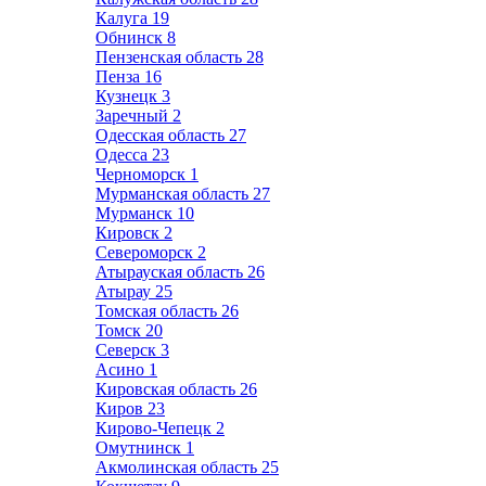
Калуга
19
Обнинск
8
Пензенская область
28
Пенза
16
Кузнецк
3
Заречный
2
Одесская область
27
Одесса
23
Черноморск
1
Мурманская область
27
Мурманск
10
Кировск
2
Североморск
2
Атырауская область
26
Атырау
25
Томская область
26
Томск
20
Северск
3
Асино
1
Кировская область
26
Киров
23
Кирово-Чепецк
2
Омутнинск
1
Акмолинская область
25