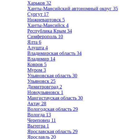
Харьков
32
Ханты-Мансийский автономный округ
35
Сургут
17
Нижневартовск
5
Ханты-Мансийск
4
Республика Крым
34
Симферополь
10
Ялта
6
Алушта
4
Владимирская область
34
Владимир
14
Ковров
5
Муром
3
Ульяновская область
30
Ульяновск
25
Димитровград
2
Новоульяновск
1
Мангистауская область
30
Актау
28
Вологодская область
29
Вологда
13
Череповец
11
Вытегра
1
Ярославская область
29
Ярославль
20