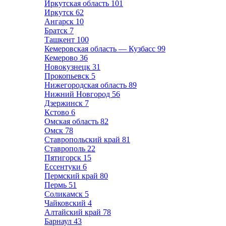
Иркутская область
101
Иркутск
62
Ангарск
10
Братск
7
Ташкент
100
Кемеровская область — Кузбасс
99
Кемерово
36
Новокузнецк
31
Прокопьевск
5
Нижегородская область
89
Нижний Новгород
56
Дзержинск
7
Кстово
6
Омская область
82
Омск
78
Ставропольский край
81
Ставрополь
22
Пятигорск
15
Ессентуки
6
Пермский край
80
Пермь
51
Соликамск
5
Чайковский
4
Алтайский край
78
Барнаул
43