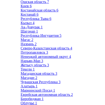
Ошская область
7
Киев
6
Костанайская область
6
Костанай
6
Республика Тыва
6
Кызыл
4
Ак-Довурак
1
Шагонар
1
Республика Ингушетия
5
Магас
2
Назрань
2
Северо-Казахстанская область
4
Петропавловск
3
Ненецкий автономный округ
4
Нарьян-Мар
3
Жетысу область
3
Текели
1
Магаданская область
3
Магадан
2
Чувашская Республика
3
Алатырь
1
Мариинский Посад
1
Еврейская автономная область
2
Биробиджан
1
Облучье
1