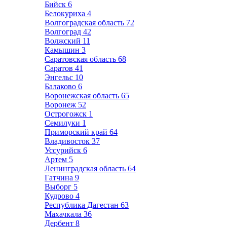
Бийск
6
Белокуриха
4
Волгоградская область
72
Волгоград
42
Волжский
11
Камышин
3
Саратовская область
68
Саратов
41
Энгельс
10
Балаково
6
Воронежская область
65
Воронеж
52
Острогожск
1
Семилуки
1
Приморский край
64
Владивосток
37
Уссурийск
6
Артем
5
Ленинградская область
64
Гатчина
9
Выборг
5
Кудрово
4
Республика Дагестан
63
Махачкала
36
Дербент
8