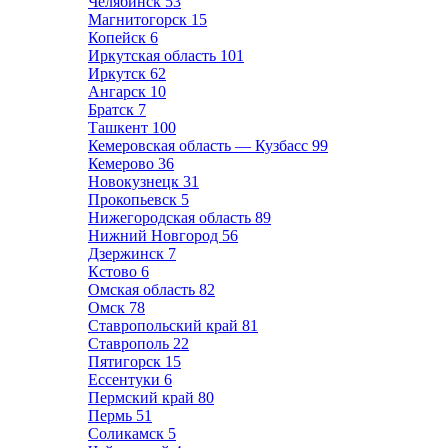
Челябинск
53
Магнитогорск
15
Копейск
6
Иркутская область
101
Иркутск
62
Ангарск
10
Братск
7
Ташкент
100
Кемеровская область — Кузбасс
99
Кемерово
36
Новокузнецк
31
Прокопьевск
5
Нижегородская область
89
Нижний Новгород
56
Дзержинск
7
Кстово
6
Омская область
82
Омск
78
Ставропольский край
81
Ставрополь
22
Пятигорск
15
Ессентуки
6
Пермский край
80
Пермь
51
Соликамск
5