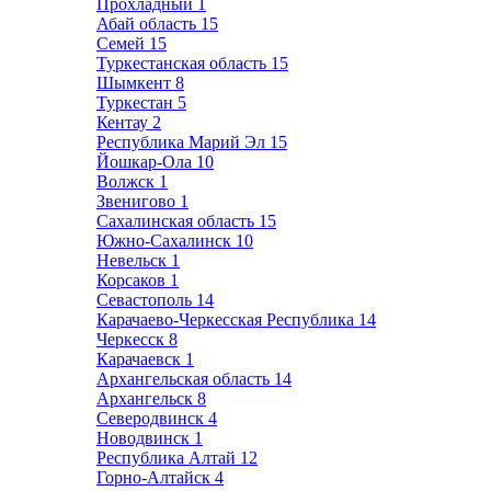
Прохладный
1
Абай область
15
Семей
15
Туркестанская область
15
Шымкент
8
Туркестан
5
Кентау
2
Республика Марий Эл
15
Йошкар-Ола
10
Волжск
1
Звенигово
1
Сахалинская область
15
Южно-Сахалинск
10
Невельск
1
Корсаков
1
Севастополь
14
Карачаево-Черкесская Республика
14
Черкесск
8
Карачаевск
1
Архангельская область
14
Архангельск
8
Северодвинск
4
Новодвинск
1
Республика Алтай
12
Горно-Алтайск
4