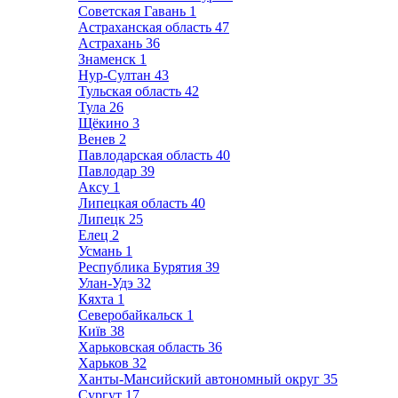
Советская Гавань
1
Астраханская область
47
Астрахань
36
Знаменск
1
Нур-Султан
43
Тульская область
42
Тула
26
Щёкино
3
Венев
2
Павлодарская область
40
Павлодар
39
Аксу
1
Липецкая область
40
Липецк
25
Елец
2
Усмань
1
Республика Бурятия
39
Улан-Удэ
32
Кяхта
1
Северобайкальск
1
Київ
38
Харьковская область
36
Харьков
32
Ханты-Мансийский автономный округ
35
Сургут
17