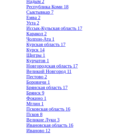
Надым
2
Республика Коми
18
Сыктывкар
7
Емва
2
Ухта
2
Иссык-Кульская область
17
Каракол
2
Чолпон-Ата
1
Курская область
17
Курск
14
Щигры
1
Курчатов
1
Новгородская область
17
Великий Новгород
11
Пестово
2
Боровичи
1
Брянская область
17
Брянск
9
Фокино
1
Мглин
1
Псковская область
16
Псков
8
Великие Луки
3
Ивановская область
16
Иваново
12