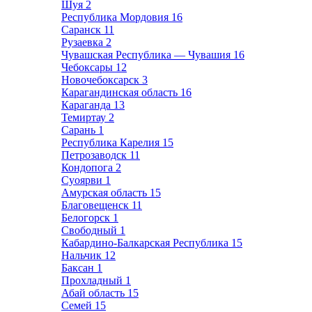
Шуя
2
Республика Мордовия
16
Саранск
11
Рузаевка
2
Чувашская Республика — Чувашия
16
Чебоксары
12
Новочебоксарск
3
Карагандинская область
16
Караганда
13
Темиртау
2
Сарань
1
Республика Карелия
15
Петрозаводск
11
Кондопога
2
Суоярви
1
Амурская область
15
Благовещенск
11
Белогорск
1
Свободный
1
Кабардино-Балкарская Республика
15
Нальчик
12
Баксан
1
Прохладный
1
Абай область
15
Семей
15