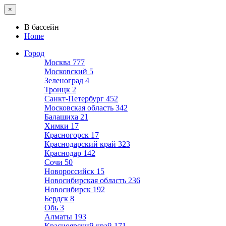
×
В бассейн
Home
Город
Москва
777
Московский
5
Зеленоград
4
Троицк
2
Санкт-Петербург
452
Московская область
342
Балашиха
21
Химки
17
Красногорск
17
Краснодарский край
323
Краснодар
142
Сочи
50
Новороссийск
15
Новосибирская область
236
Новосибирск
192
Бердск
8
Обь
3
Алматы
193
Красноярский край
171