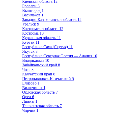
Киевская область
12
Бровари
3
Вышгород
1
Васильков
1
Западно-Казахстанская область
12
Уральск
9
Костромская область
12
Кострома
10
Курганская область
11
Курган
11
Республика Саха (Якутия)
11
Якутск
8
Республика Северная Осетия — Алания
10
Владикавказ
10
Забайкальский край
8
Чита
8
Камчатский край
8
Петропавловск-Камчатский
5
Елизово
1
Вилючинск
1
Орловская область
7
Орел
6
Ливны
1
Ташкентская область
7
Чирчик
1