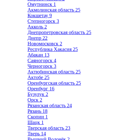
Омутнинск
1
Акмолинская область
25
Кокшетау
9
Степногорск
3
Акколь
2
Днепропетровская область
25
Днепр
22
Новомосковск
2
Республика Хакасия
25
Абакан
13
Саяногорск
4
Черногорск
3
Актюбинская область
25
Актобе
25
Оренбургская область
25
Оренбург
16
Бузулук
2
Орск
2
Рязанская область
24
Рязань
18
Скопин
1
Шацк
1
Тверская область
23
Тверь
14
Вышний Волочёк
2