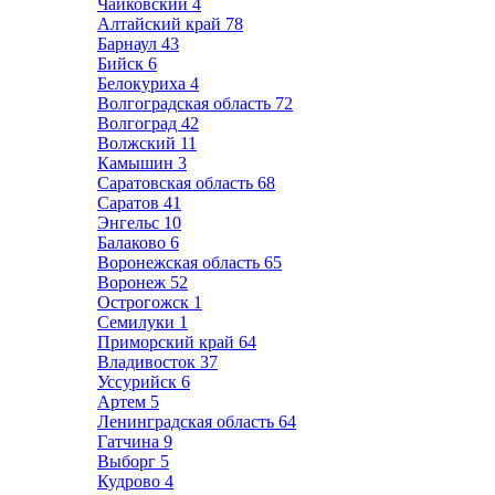
Чайковский
4
Алтайский край
78
Барнаул
43
Бийск
6
Белокуриха
4
Волгоградская область
72
Волгоград
42
Волжский
11
Камышин
3
Саратовская область
68
Саратов
41
Энгельс
10
Балаково
6
Воронежская область
65
Воронеж
52
Острогожск
1
Семилуки
1
Приморский край
64
Владивосток
37
Уссурийск
6
Артем
5
Ленинградская область
64
Гатчина
9
Выборг
5
Кудрово
4