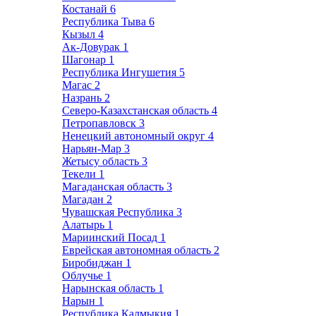
Костанай
6
Республика Тыва
6
Кызыл
4
Ак-Довурак
1
Шагонар
1
Республика Ингушетия
5
Магас
2
Назрань
2
Северо-Казахстанская область
4
Петропавловск
3
Ненецкий автономный округ
4
Нарьян-Мар
3
Жетысу область
3
Текели
1
Магаданская область
3
Магадан
2
Чувашская Республика
3
Алатырь
1
Мариинский Посад
1
Еврейская автономная область
2
Биробиджан
1
Облучье
1
Нарынская область
1
Нарын
1
Республика Калмыкия
1