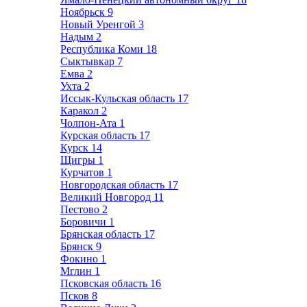
Ноябрьск
9
Новый Уренгой
3
Надым
2
Республика Коми
18
Сыктывкар
7
Емва
2
Ухта
2
Иссык-Кульская область
17
Каракол
2
Чолпон-Ата
1
Курская область
17
Курск
14
Щигры
1
Курчатов
1
Новгородская область
17
Великий Новгород
11
Пестово
2
Боровичи
1
Брянская область
17
Брянск
9
Фокино
1
Мглин
1
Псковская область
16
Псков
8