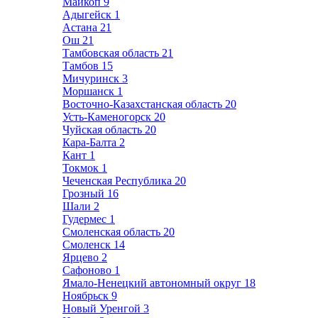
Майкоп
9
Адыгейск
1
Астана
21
Ош
21
Тамбовская область
21
Тамбов
15
Мичуринск
3
Моршанск
1
Восточно-Казахстанская область
20
Усть-Каменогорск
20
Чуйская область
20
Кара-Балта
2
Кант
1
Токмок
1
Чеченская Республика
20
Грозный
16
Шали
2
Гудермес
1
Смоленская область
20
Смоленск
14
Ярцево
2
Сафоново
1
Ямало-Ненецкий автономный округ
18
Ноябрьск
9
Новый Уренгой
3