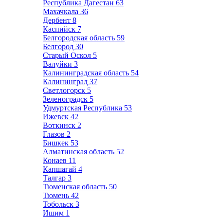
Республика Дагестан
63
Махачкала
36
Дербент
8
Каспийск
7
Белгородская область
59
Белгород
30
Старый Оскол
5
Валуйки
3
Калининградская область
54
Калининград
37
Светлогорск
5
Зеленоградск
5
Удмуртская Республика
53
Ижевск
42
Воткинск
2
Глазов
2
Бишкек
53
Алматинская область
52
Конаев
11
Капшагай
4
Талгар
3
Тюменская область
50
Тюмень
42
Тобольск
3
Ишим
1