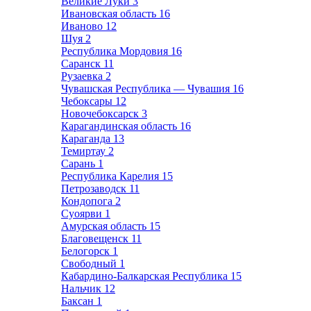
Великие Луки
3
Ивановская область
16
Иваново
12
Шуя
2
Республика Мордовия
16
Саранск
11
Рузаевка
2
Чувашская Республика — Чувашия
16
Чебоксары
12
Новочебоксарск
3
Карагандинская область
16
Караганда
13
Темиртау
2
Сарань
1
Республика Карелия
15
Петрозаводск
11
Кондопога
2
Суоярви
1
Амурская область
15
Благовещенск
11
Белогорск
1
Свободный
1
Кабардино-Балкарская Республика
15
Нальчик
12
Баксан
1