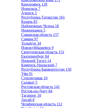
Красноярск
128
Норильск
7
Ачинск
5
Республика Татарстан
161
Казань
83
Набережные Челны
18
Нижнекамск
5
Самарская область
157
Самара
97
Тольятти
34
Новокуйбышевск
9
Свердловская область
151
Екатеринбург
84
Нижний Тагил
14
Каменск-Уральский
7
Республика Башкортостан
150
Уфа
91
Стерлитамак
10
Салават
5
Ростовская область
141
Ростов-на-Дону
84
Таганрог
10
Аксай
8
Челябинская область
112