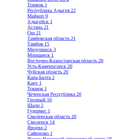
Торжок
1
Республика Адыгея
22
Майкоп
9
Адыгейск
1
Астана
21
Ош
21
Тамбовская область
21
Тамбов
15
Мичуринск
3
Моршанск
1
Восточно-Казахстанская область
20
Усть-Каменогорск
20
Чуйская область
20
Кара-Балта
2
Кант
1
Токмок
1
Чеченская Республика
20
Грозный
16
Шали
2
Гудермес
1
Смоленская область
20
Смоленск
14
Ярцево
2
Сафоново
1
Ямало-Ненецкий автономный округ
18