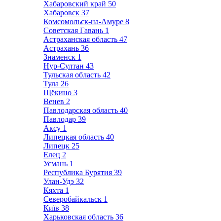
Хабаровский край
50
Хабаровск
37
Комсомольск-на-Амуре
8
Советская Гавань
1
Астраханская область
47
Астрахань
36
Знаменск
1
Нур-Султан
43
Тульская область
42
Тула
26
Щёкино
3
Венев
2
Павлодарская область
40
Павлодар
39
Аксу
1
Липецкая область
40
Липецк
25
Елец
2
Усмань
1
Республика Бурятия
39
Улан-Удэ
32
Кяхта
1
Северобайкальск
1
Київ
38
Харьковская область
36