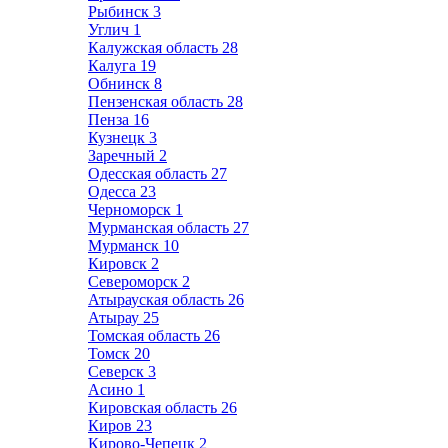
Рыбинск
3
Углич
1
Калужская область
28
Калуга
19
Обнинск
8
Пензенская область
28
Пенза
16
Кузнецк
3
Заречный
2
Одесская область
27
Одесса
23
Черноморск
1
Мурманская область
27
Мурманск
10
Кировск
2
Североморск
2
Атырауская область
26
Атырау
25
Томская область
26
Томск
20
Северск
3
Асино
1
Кировская область
26
Киров
23
Кирово-Чепецк
2