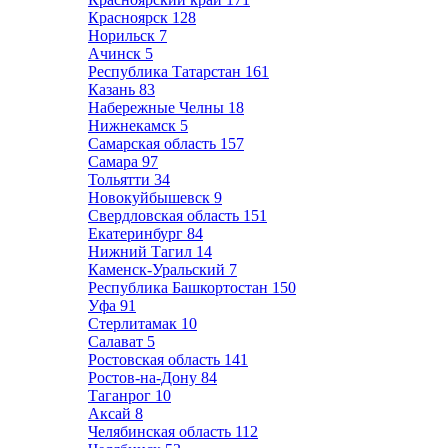
Красноярск
128
Норильск
7
Ачинск
5
Республика Татарстан
161
Казань
83
Набережные Челны
18
Нижнекамск
5
Самарская область
157
Самара
97
Тольятти
34
Новокуйбышевск
9
Свердловская область
151
Екатеринбург
84
Нижний Тагил
14
Каменск-Уральский
7
Республика Башкортостан
150
Уфа
91
Стерлитамак
10
Салават
5
Ростовская область
141
Ростов-на-Дону
84
Таганрог
10
Аксай
8
Челябинская область
112