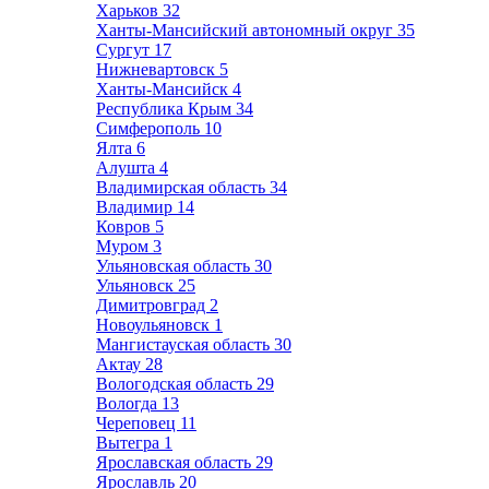
Харьков
32
Ханты-Мансийский автономный округ
35
Сургут
17
Нижневартовск
5
Ханты-Мансийск
4
Республика Крым
34
Симферополь
10
Ялта
6
Алушта
4
Владимирская область
34
Владимир
14
Ковров
5
Муром
3
Ульяновская область
30
Ульяновск
25
Димитровград
2
Новоульяновск
1
Мангистауская область
30
Актау
28
Вологодская область
29
Вологда
13
Череповец
11
Вытегра
1
Ярославская область
29
Ярославль
20