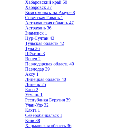
Хабаровский край
50
Хабаровск
37
Комсомольск-на-Амуре
8
Советская Гавань
1
Астраханская область
47
Астрахань
36
Знаменск
1
Нур-Султан
43
Тульская область
42
Тула
26
Щёкино
3
Венев
2
Павлодарская область
40
Павлодар
39
Аксу
1
Липецкая область
40
Липецк
25
Елец
2
Усмань
1
Республика Бурятия
39
Улан-Удэ
32
Кяхта
1
Северобайкальск
1
Київ
38
Харьковская область
36