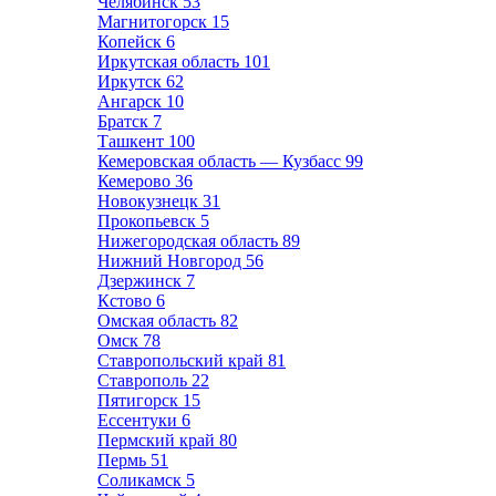
Челябинск
53
Магнитогорск
15
Копейск
6
Иркутская область
101
Иркутск
62
Ангарск
10
Братск
7
Ташкент
100
Кемеровская область — Кузбасс
99
Кемерово
36
Новокузнецк
31
Прокопьевск
5
Нижегородская область
89
Нижний Новгород
56
Дзержинск
7
Кстово
6
Омская область
82
Омск
78
Ставропольский край
81
Ставрополь
22
Пятигорск
15
Ессентуки
6
Пермский край
80
Пермь
51
Соликамск
5