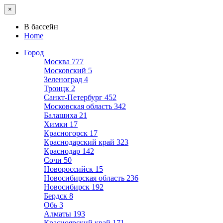
×
В бассейн
Home
Город
Москва
777
Московский
5
Зеленоград
4
Троицк
2
Санкт-Петербург
452
Московская область
342
Балашиха
21
Химки
17
Красногорск
17
Краснодарский край
323
Краснодар
142
Сочи
50
Новороссийск
15
Новосибирская область
236
Новосибирск
192
Бердск
8
Обь
3
Алматы
193
Красноярский край
171