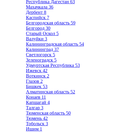
Республика Дагестан
63
Махачкала
36
Дербент
8
Каспийск
7
Белгородская область
59
Белгород
30
Старый Оскол
5
Валуйки
3
Калининградская область
54
Калининград
37
Светлогорск
5
Зеленоградск
5
Удмуртская Республика
53
Ижевск
42
Воткинск
2
Глазов
2
Бишкек
53
Алматинская область
52
Конаев
11
Капшагай
4
Талгар
3
Тюменская область
50
Тюмень
42
Тобольск
3
Ишим
1