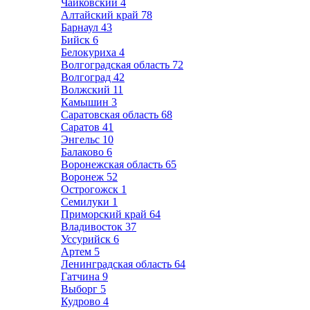
Чайковский
4
Алтайский край
78
Барнаул
43
Бийск
6
Белокуриха
4
Волгоградская область
72
Волгоград
42
Волжский
11
Камышин
3
Саратовская область
68
Саратов
41
Энгельс
10
Балаково
6
Воронежская область
65
Воронеж
52
Острогожск
1
Семилуки
1
Приморский край
64
Владивосток
37
Уссурийск
6
Артем
5
Ленинградская область
64
Гатчина
9
Выборг
5
Кудрово
4