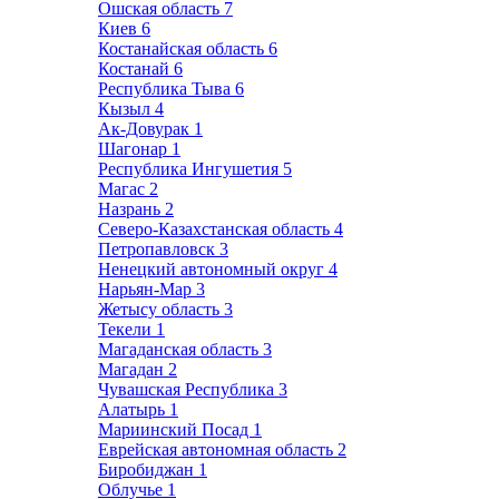
Ошская область
7
Киев
6
Костанайская область
6
Костанай
6
Республика Тыва
6
Кызыл
4
Ак-Довурак
1
Шагонар
1
Республика Ингушетия
5
Магас
2
Назрань
2
Северо-Казахстанская область
4
Петропавловск
3
Ненецкий автономный округ
4
Нарьян-Мар
3
Жетысу область
3
Текели
1
Магаданская область
3
Магадан
2
Чувашская Республика
3
Алатырь
1
Мариинский Посад
1
Еврейская автономная область
2
Биробиджан
1
Облучье
1