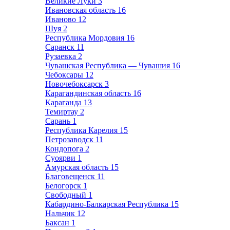
Великие Луки
3
Ивановская область
16
Иваново
12
Шуя
2
Республика Мордовия
16
Саранск
11
Рузаевка
2
Чувашская Республика — Чувашия
16
Чебоксары
12
Новочебоксарск
3
Карагандинская область
16
Караганда
13
Темиртау
2
Сарань
1
Республика Карелия
15
Петрозаводск
11
Кондопога
2
Суоярви
1
Амурская область
15
Благовещенск
11
Белогорск
1
Свободный
1
Кабардино-Балкарская Республика
15
Нальчик
12
Баксан
1