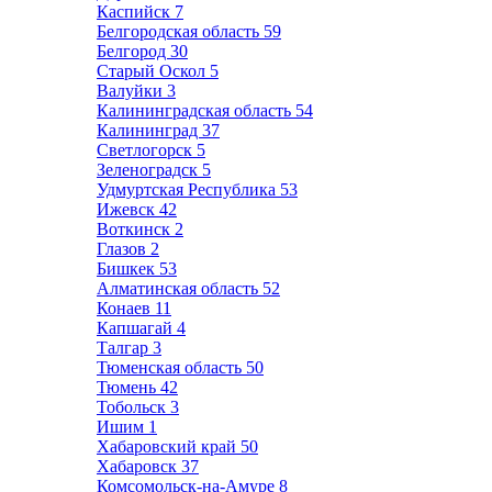
Каспийск
7
Белгородская область
59
Белгород
30
Старый Оскол
5
Валуйки
3
Калининградская область
54
Калининград
37
Светлогорск
5
Зеленоградск
5
Удмуртская Республика
53
Ижевск
42
Воткинск
2
Глазов
2
Бишкек
53
Алматинская область
52
Конаев
11
Капшагай
4
Талгар
3
Тюменская область
50
Тюмень
42
Тобольск
3
Ишим
1
Хабаровский край
50
Хабаровск
37
Комсомольск-на-Амуре
8