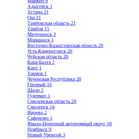
Майкоп
9
Адыгейск
1
Астана
21
Ош
21
Тамбовская область
21
Тамбов
15
Мичуринск
3
Моршанск
1
Восточно-Казахстанская область
20
Усть-Каменогорск
20
Чуйская область
20
Кара-Балта
2
Кант
1
Токмок
1
Чеченская Республика
20
Грозный
16
Шали
2
Гудермес
1
Смоленская область
20
Смоленск
14
Ярцево
2
Сафоново
1
Ямало-Ненецкий автономный округ
18
Ноябрьск
9
Новый Уренгой
3