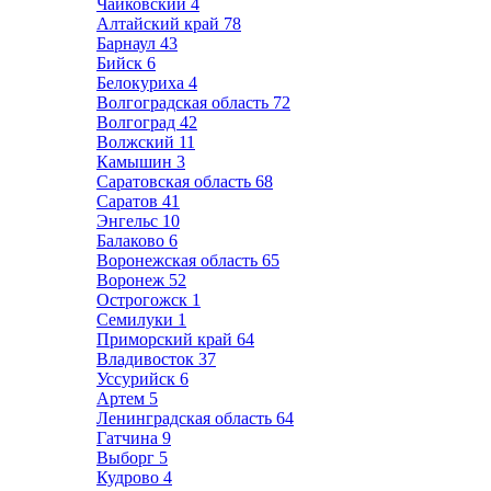
Чайковский
4
Алтайский край
78
Барнаул
43
Бийск
6
Белокуриха
4
Волгоградская область
72
Волгоград
42
Волжский
11
Камышин
3
Саратовская область
68
Саратов
41
Энгельс
10
Балаково
6
Воронежская область
65
Воронеж
52
Острогожск
1
Семилуки
1
Приморский край
64
Владивосток
37
Уссурийск
6
Артем
5
Ленинградская область
64
Гатчина
9
Выборг
5
Кудрово
4