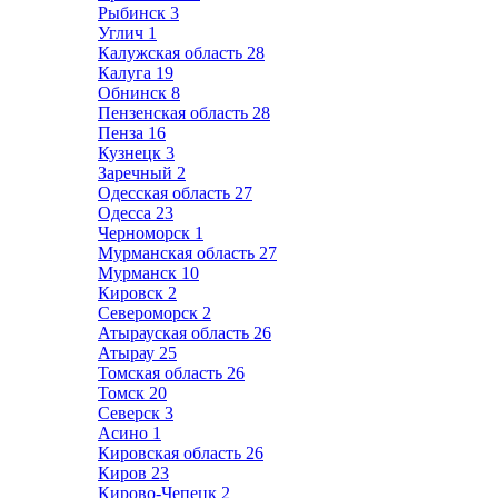
Рыбинск
3
Углич
1
Калужская область
28
Калуга
19
Обнинск
8
Пензенская область
28
Пенза
16
Кузнецк
3
Заречный
2
Одесская область
27
Одесса
23
Черноморск
1
Мурманская область
27
Мурманск
10
Кировск
2
Североморск
2
Атырауская область
26
Атырау
25
Томская область
26
Томск
20
Северск
3
Асино
1
Кировская область
26
Киров
23
Кирово-Чепецк
2