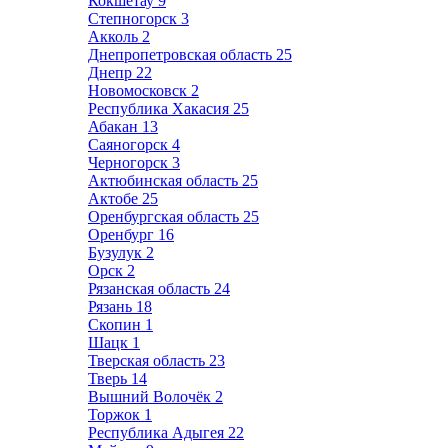
Кокшетау
9
Степногорск
3
Акколь
2
Днепропетровская область
25
Днепр
22
Новомосковск
2
Республика Хакасия
25
Абакан
13
Саяногорск
4
Черногорск
3
Актюбинская область
25
Актобе
25
Оренбургская область
25
Оренбург
16
Бузулук
2
Орск
2
Рязанская область
24
Рязань
18
Скопин
1
Шацк
1
Тверская область
23
Тверь
14
Вышний Волочёк
2
Торжок
1
Республика Адыгея
22