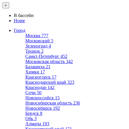
×
В бассейн
Home
Город
Москва
777
Московский
5
Зеленоград
4
Троицк
2
Санкт-Петербург
452
Московская область
342
Балашиха
21
Химки
17
Красногорск
17
Краснодарский край
323
Краснодар
142
Сочи
50
Новороссийск
15
Новосибирская область
236
Новосибирск
192
Бердск
8
Обь
3
Алматы
193
Красноярский край
171