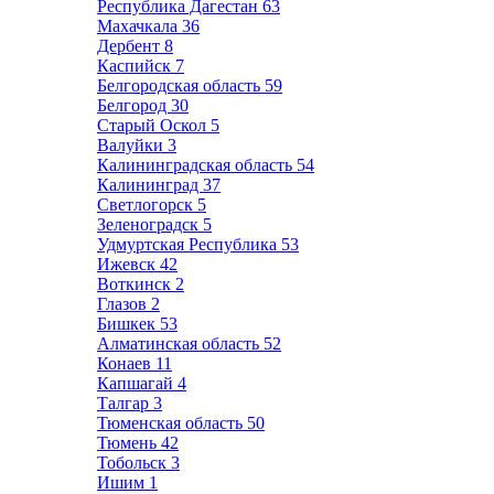
Республика Дагестан
63
Махачкала
36
Дербент
8
Каспийск
7
Белгородская область
59
Белгород
30
Старый Оскол
5
Валуйки
3
Калининградская область
54
Калининград
37
Светлогорск
5
Зеленоградск
5
Удмуртская Республика
53
Ижевск
42
Воткинск
2
Глазов
2
Бишкек
53
Алматинская область
52
Конаев
11
Капшагай
4
Талгар
3
Тюменская область
50
Тюмень
42
Тобольск
3
Ишим
1