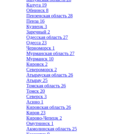
Калуга
19
Обнинск
8
Пензенская область
28
Пенза
16
Кузнецк
3
Заречный
2
Одесская область
27
Одесса
23
Черноморск
1
Мурманская область
27
Мурманск
10
Кировск
2
Североморск
2
Атырауская область
26
Атырау
25
Томская область
26
Томск
20
Северск
3
Асино
1
Кировская область
26
Киров
23
Кирово-Чепецк
2
Омутнинск
1
Акмолинская область
25