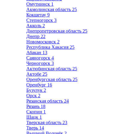
Омутнинск
1
Акмолинская область
25
Кокшетау
9
Степногорск
3
Акколь
2
Днепропетровская область
25
Днепр
22
Новомосковск
2
Республика Хакасия
25
Абакан
13
Саяногорск
4
Черногорск
3
Актюбинская область
25
Актобе
25
Оренбургская область
25
Оренбург
16
Бузулук
2
Орск
2
Рязанская область
24
Рязань
18
Скопин
1
Шацк
1
Тверская область
23
Тверь
14
Вышний Волочёк
2