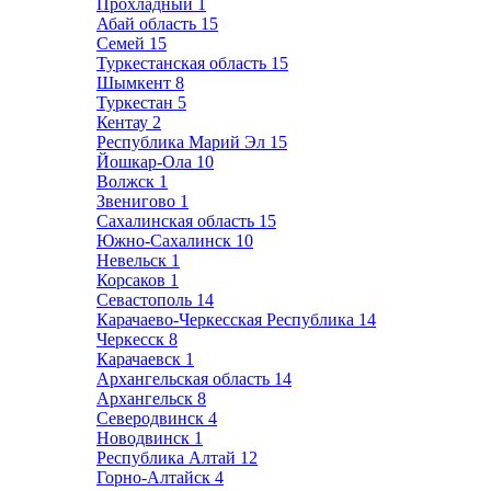
Прохладный
1
Абай область
15
Семей
15
Туркестанская область
15
Шымкент
8
Туркестан
5
Кентау
2
Республика Марий Эл
15
Йошкар-Ола
10
Волжск
1
Звенигово
1
Сахалинская область
15
Южно-Сахалинск
10
Невельск
1
Корсаков
1
Севастополь
14
Карачаево-Черкесская Республика
14
Черкесск
8
Карачаевск
1
Архангельская область
14
Архангельск
8
Северодвинск
4
Новодвинск
1
Республика Алтай
12
Горно-Алтайск
4