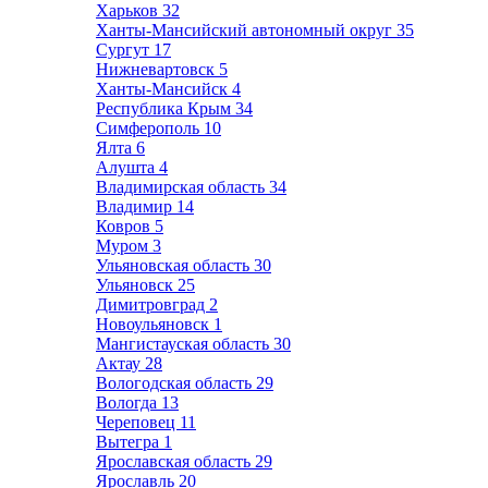
Харьков
32
Ханты-Мансийский автономный округ
35
Сургут
17
Нижневартовск
5
Ханты-Мансийск
4
Республика Крым
34
Симферополь
10
Ялта
6
Алушта
4
Владимирская область
34
Владимир
14
Ковров
5
Муром
3
Ульяновская область
30
Ульяновск
25
Димитровград
2
Новоульяновск
1
Мангистауская область
30
Актау
28
Вологодская область
29
Вологда
13
Череповец
11
Вытегра
1
Ярославская область
29
Ярославль
20