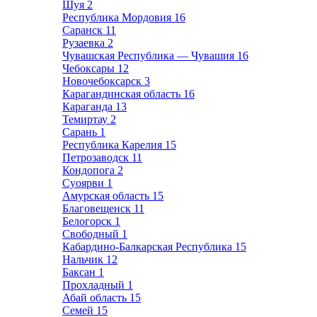
Шуя
2
Республика Мордовия
16
Саранск
11
Рузаевка
2
Чувашская Республика — Чувашия
16
Чебоксары
12
Новочебоксарск
3
Карагандинская область
16
Караганда
13
Темиртау
2
Сарань
1
Республика Карелия
15
Петрозаводск
11
Кондопога
2
Суоярви
1
Амурская область
15
Благовещенск
11
Белогорск
1
Свободный
1
Кабардино-Балкарская Республика
15
Нальчик
12
Баксан
1
Прохладный
1
Абай область
15
Семей
15