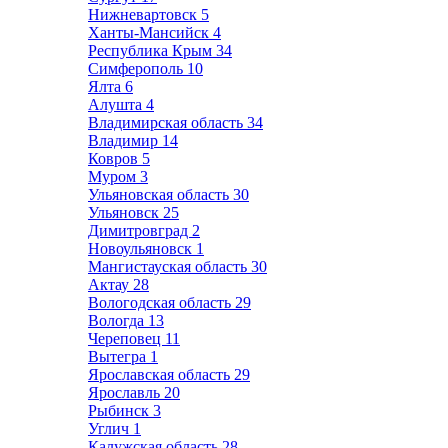
Нижневартовск
5
Ханты-Мансийск
4
Республика Крым
34
Симферополь
10
Ялта
6
Алушта
4
Владимирская область
34
Владимир
14
Ковров
5
Муром
3
Ульяновская область
30
Ульяновск
25
Димитровград
2
Новоульяновск
1
Мангистауская область
30
Актау
28
Вологодская область
29
Вологда
13
Череповец
11
Вытегра
1
Ярославская область
29
Ярославль
20
Рыбинск
3
Углич
1
Калужская область
28