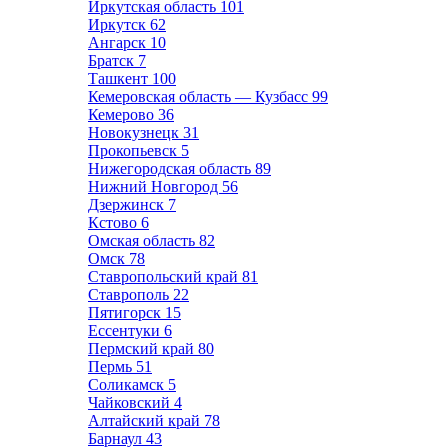
Иркутская область
101
Иркутск
62
Ангарск
10
Братск
7
Ташкент
100
Кемеровская область — Кузбасс
99
Кемерово
36
Новокузнецк
31
Прокопьевск
5
Нижегородская область
89
Нижний Новгород
56
Дзержинск
7
Кстово
6
Омская область
82
Омск
78
Ставропольский край
81
Ставрополь
22
Пятигорск
15
Ессентуки
6
Пермский край
80
Пермь
51
Соликамск
5
Чайковский
4
Алтайский край
78
Барнаул
43