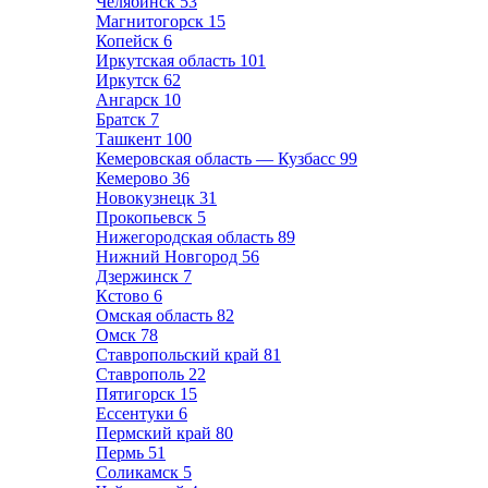
Челябинск
53
Магнитогорск
15
Копейск
6
Иркутская область
101
Иркутск
62
Ангарск
10
Братск
7
Ташкент
100
Кемеровская область — Кузбасс
99
Кемерово
36
Новокузнецк
31
Прокопьевск
5
Нижегородская область
89
Нижний Новгород
56
Дзержинск
7
Кстово
6
Омская область
82
Омск
78
Ставропольский край
81
Ставрополь
22
Пятигорск
15
Ессентуки
6
Пермский край
80
Пермь
51
Соликамск
5