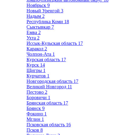
Ноябрьск
9
Новый Уренгой
3
Надым
2
Республика Коми
18
Сыктывкар
7
Емва
2
Ухта
2
Иссык-Кульская область
17
Каракол
2
Чолпон-Ата
1
Курская область
17
Курск
14
Щигры
1
Курчатов
1
Новгородская область
17
Великий Новгород
11
Пестово
2
Боровичи
1
Брянская область
17
Брянск
9
Фокино
1
Мглин
1
Псковская область
16
Псков
8