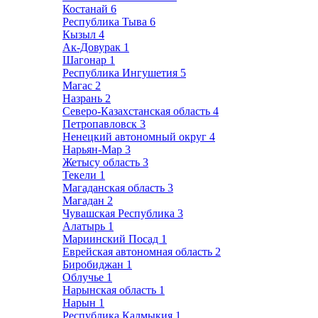
Костанай
6
Республика Тыва
6
Кызыл
4
Ак-Довурак
1
Шагонар
1
Республика Ингушетия
5
Магас
2
Назрань
2
Северо-Казахстанская область
4
Петропавловск
3
Ненецкий автономный округ
4
Нарьян-Мар
3
Жетысу область
3
Текели
1
Магаданская область
3
Магадан
2
Чувашская Республика
3
Алатырь
1
Мариинский Посад
1
Еврейская автономная область
2
Биробиджан
1
Облучье
1
Нарынская область
1
Нарын
1
Республика Калмыкия
1