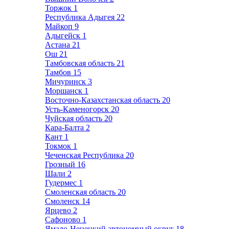
Торжок
1
Республика Адыгея
22
Майкоп
9
Адыгейск
1
Астана
21
Ош
21
Тамбовская область
21
Тамбов
15
Мичуринск
3
Моршанск
1
Восточно-Казахстанская область
20
Усть-Каменогорск
20
Чуйская область
20
Кара-Балта
2
Кант
1
Токмок
1
Чеченская Республика
20
Грозный
16
Шали
2
Гудермес
1
Смоленская область
20
Смоленск
14
Ярцево
2
Сафоново
1
Ямало-Ненецкий автономный округ
18