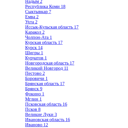
Надым
2
Республика Коми
18
Сыктывкар
7
Емва
2
Ухта
2
Иссык-Кульская область
17
Каракол
2
Чолпон-Ата
1
Курская область
17
Курск
14
Щигры
1
Курчатов
1
Новгородская область
17
Великий Новгород
11
Пестово
2
Боровичи
1
Брянская область
17
Брянск
9
Фокино
1
Мглин
1
Псковская область
16
Псков
8
Великие Луки
3
Ивановская область
16
Иваново
12