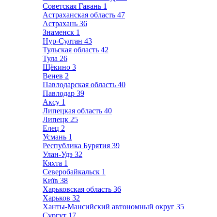
Советская Гавань
1
Астраханская область
47
Астрахань
36
Знаменск
1
Нур-Султан
43
Тульская область
42
Тула
26
Щёкино
3
Венев
2
Павлодарская область
40
Павлодар
39
Аксу
1
Липецкая область
40
Липецк
25
Елец
2
Усмань
1
Республика Бурятия
39
Улан-Удэ
32
Кяхта
1
Северобайкальск
1
Київ
38
Харьковская область
36
Харьков
32
Ханты-Мансийский автономный округ
35
Сургут
17