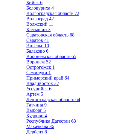
Бийск
6
Белокуриха
4
Волгоградская область
72
Волгоград
42
Волжский
11
Камышин
3
Саратовская область
68
Саратов
41
Энгельс
10
Балаково
6
Воронежская область
65
Воронеж
52
Острогожск
1
Семилуки
1
Приморский край
64
Владивосток
37
Уссурийск
6
Артем
5
Ленинградская область
64
Гатчина
9
Выборг
5
Кудрово
4
Республика Дагестан
63
Махачкала
36
Дербент
8