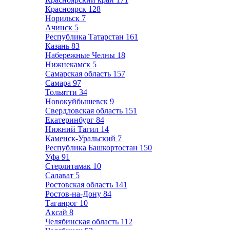
Красноярск
128
Норильск
7
Ачинск
5
Республика Татарстан
161
Казань
83
Набережные Челны
18
Нижнекамск
5
Самарская область
157
Самара
97
Тольятти
34
Новокуйбышевск
9
Свердловская область
151
Екатеринбург
84
Нижний Тагил
14
Каменск-Уральский
7
Республика Башкортостан
150
Уфа
91
Стерлитамак
10
Салават
5
Ростовская область
141
Ростов-на-Дону
84
Таганрог
10
Аксай
8
Челябинская область
112