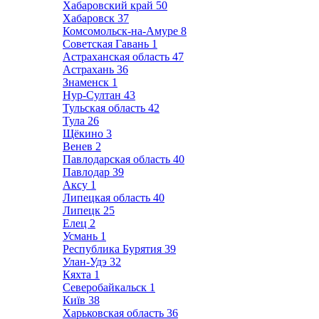
Хабаровский край
50
Хабаровск
37
Комсомольск-на-Амуре
8
Советская Гавань
1
Астраханская область
47
Астрахань
36
Знаменск
1
Нур-Султан
43
Тульская область
42
Тула
26
Щёкино
3
Венев
2
Павлодарская область
40
Павлодар
39
Аксу
1
Липецкая область
40
Липецк
25
Елец
2
Усмань
1
Республика Бурятия
39
Улан-Удэ
32
Кяхта
1
Северобайкальск
1
Київ
38
Харьковская область
36