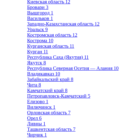
Киевская область
12
Бровари
3
Вышгород
1
Васильков
1
Западно-Казахстанская область
12
Уральск
9
Костромская область
12
Кострома
10
Курганская область
11
Курган
11
Республика Саха (Якутия)
11
Якутск
8
Республика Северная Осетия — Алания
10
Владикавказ
10
Забайкальский край
8
Чита
8
Камчатский край
8
Петропавловск-Камчатский
5
Елизово
1
Вилючинск
1
Орловская область
7
Орел
6
Ливны
1
Ташкентская область
7
Чирчик
1