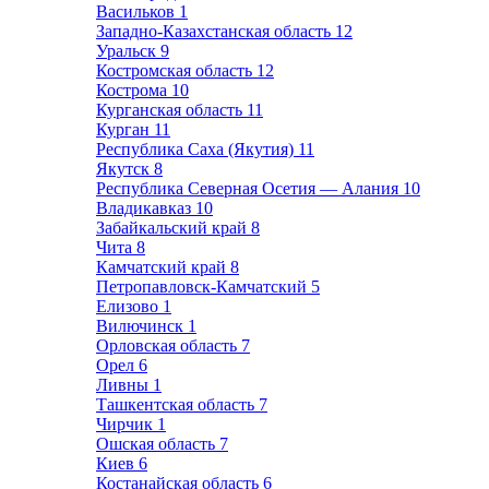
Васильков
1
Западно-Казахстанская область
12
Уральск
9
Костромская область
12
Кострома
10
Курганская область
11
Курган
11
Республика Саха (Якутия)
11
Якутск
8
Республика Северная Осетия — Алания
10
Владикавказ
10
Забайкальский край
8
Чита
8
Камчатский край
8
Петропавловск-Камчатский
5
Елизово
1
Вилючинск
1
Орловская область
7
Орел
6
Ливны
1
Ташкентская область
7
Чирчик
1
Ошская область
7
Киев
6
Костанайская область
6