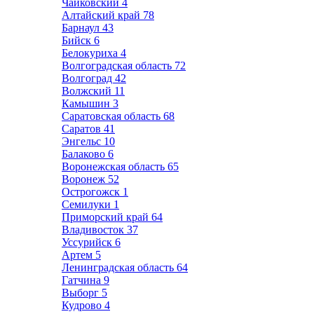
Чайковский
4
Алтайский край
78
Барнаул
43
Бийск
6
Белокуриха
4
Волгоградская область
72
Волгоград
42
Волжский
11
Камышин
3
Саратовская область
68
Саратов
41
Энгельс
10
Балаково
6
Воронежская область
65
Воронеж
52
Острогожск
1
Семилуки
1
Приморский край
64
Владивосток
37
Уссурийск
6
Артем
5
Ленинградская область
64
Гатчина
9
Выборг
5
Кудрово
4