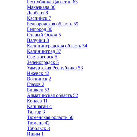
Республика Дагестан
63
Махачкала
36
Дербент
8
Каспийск
7
Белгородская область
59
Белгород
30
Старый Оскол
5
Валуйки
3
Калининградская область
54
Калининград
37
Светлогорск
5
Зеленоградск
5
Удмуртская Республика
53
Ижевск
42
Воткинск
2
Глазов
2
Бишкек
53
Алматинская область
52
Конаев
11
Капшагай
4
Талгар
3
Тюменская область
50
Тюмень
42
Тобольск
3
Ишим
1