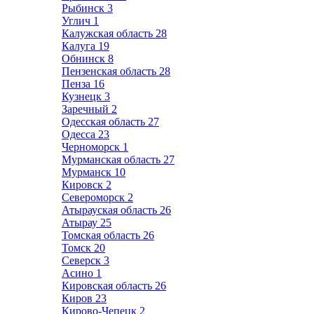
Рыбинск
3
Углич
1
Калужская область
28
Калуга
19
Обнинск
8
Пензенская область
28
Пенза
16
Кузнецк
3
Заречный
2
Одесская область
27
Одесса
23
Черноморск
1
Мурманская область
27
Мурманск
10
Кировск
2
Североморск
2
Атырауская область
26
Атырау
25
Томская область
26
Томск
20
Северск
3
Асино
1
Кировская область
26
Киров
23
Кирово-Чепецк
2