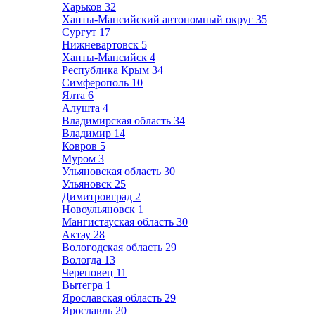
Харьков
32
Ханты-Мансийский автономный округ
35
Сургут
17
Нижневартовск
5
Ханты-Мансийск
4
Республика Крым
34
Симферополь
10
Ялта
6
Алушта
4
Владимирская область
34
Владимир
14
Ковров
5
Муром
3
Ульяновская область
30
Ульяновск
25
Димитровград
2
Новоульяновск
1
Мангистауская область
30
Актау
28
Вологодская область
29
Вологда
13
Череповец
11
Вытегра
1
Ярославская область
29
Ярославль
20