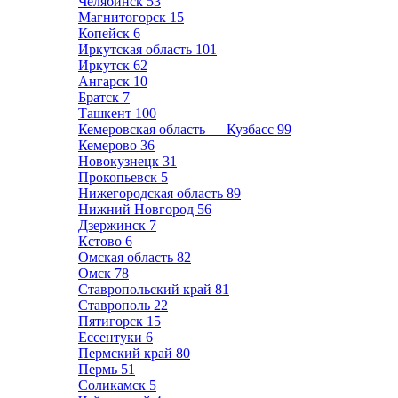
Челябинск
53
Магнитогорск
15
Копейск
6
Иркутская область
101
Иркутск
62
Ангарск
10
Братск
7
Ташкент
100
Кемеровская область — Кузбасс
99
Кемерово
36
Новокузнецк
31
Прокопьевск
5
Нижегородская область
89
Нижний Новгород
56
Дзержинск
7
Кстово
6
Омская область
82
Омск
78
Ставропольский край
81
Ставрополь
22
Пятигорск
15
Ессентуки
6
Пермский край
80
Пермь
51
Соликамск
5