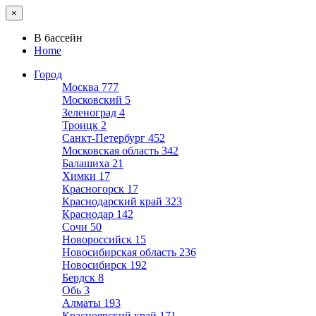
×
В бассейн
Home
Город
Москва
777
Московский
5
Зеленоград
4
Троицк
2
Санкт-Петербург
452
Московская область
342
Балашиха
21
Химки
17
Красногорск
17
Краснодарский край
323
Краснодар
142
Сочи
50
Новороссийск
15
Новосибирская область
236
Новосибирск
192
Бердск
8
Обь
3
Алматы
193
Красноярский край
171