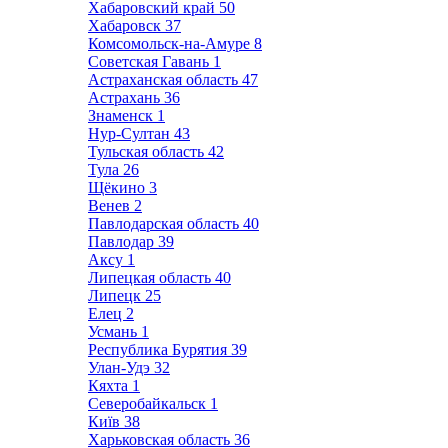
Хабаровский край
50
Хабаровск
37
Комсомольск-на-Амуре
8
Советская Гавань
1
Астраханская область
47
Астрахань
36
Знаменск
1
Нур-Султан
43
Тульская область
42
Тула
26
Щёкино
3
Венев
2
Павлодарская область
40
Павлодар
39
Аксу
1
Липецкая область
40
Липецк
25
Елец
2
Усмань
1
Республика Бурятия
39
Улан-Удэ
32
Кяхта
1
Северобайкальск
1
Київ
38
Харьковская область
36