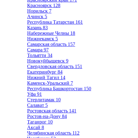
Красноярск
128
Норильск
7
Ачинск
5
Республика Татарстан
161
Казань
83
Набережные Челны
18
Нижнекамск
5
Самарская область
157
Самара
97
Тольятти
34
Новокуйбышевск
9
Свердловская область
151
Екатеринбург
84
Нижний Тагил
14
Каменск-Уральский
7
Республика Башкортостан
150
Уфа
91
Стерлитамак
10
Салават
5
Ростовская область
141
Ростов-на-Дону
84
Таганрог
10
Аксай
8
Челябинская область
112