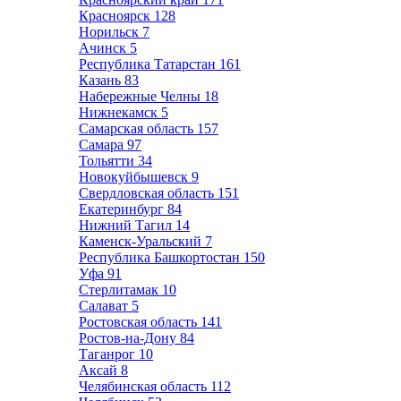
Красноярск
128
Норильск
7
Ачинск
5
Республика Татарстан
161
Казань
83
Набережные Челны
18
Нижнекамск
5
Самарская область
157
Самара
97
Тольятти
34
Новокуйбышевск
9
Свердловская область
151
Екатеринбург
84
Нижний Тагил
14
Каменск-Уральский
7
Республика Башкортостан
150
Уфа
91
Стерлитамак
10
Салават
5
Ростовская область
141
Ростов-на-Дону
84
Таганрог
10
Аксай
8
Челябинская область
112