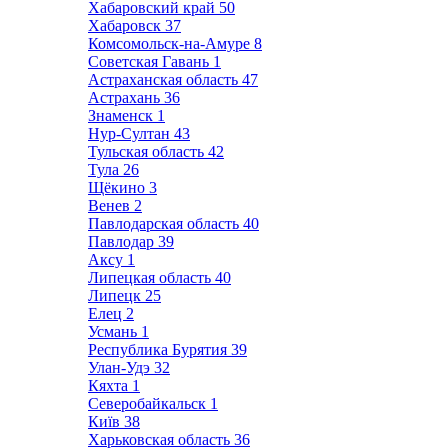
Хабаровский край
50
Хабаровск
37
Комсомольск-на-Амуре
8
Советская Гавань
1
Астраханская область
47
Астрахань
36
Знаменск
1
Нур-Султан
43
Тульская область
42
Тула
26
Щёкино
3
Венев
2
Павлодарская область
40
Павлодар
39
Аксу
1
Липецкая область
40
Липецк
25
Елец
2
Усмань
1
Республика Бурятия
39
Улан-Удэ
32
Кяхта
1
Северобайкальск
1
Київ
38
Харьковская область
36