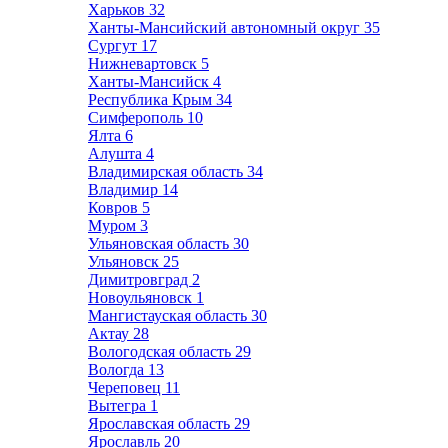
Харьков
32
Ханты-Мансийский автономный округ
35
Сургут
17
Нижневартовск
5
Ханты-Мансийск
4
Республика Крым
34
Симферополь
10
Ялта
6
Алушта
4
Владимирская область
34
Владимир
14
Ковров
5
Муром
3
Ульяновская область
30
Ульяновск
25
Димитровград
2
Новоульяновск
1
Мангистауская область
30
Актау
28
Вологодская область
29
Вологда
13
Череповец
11
Вытегра
1
Ярославская область
29
Ярославль
20