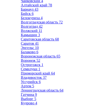
Чайковский
4
Алтайский край
78
Барнаул
43
Бийск
6
Белокуриха
4
Волгоградская область
72
Волгоград
42
Волжский
11
Камышин
3
Саратовская область
68
Саратов
41
Энгельс
10
Балаково
6
Воронежская область
65
Воронеж
52
Острогожск
1
Семилуки
1
Приморский край
64
Владивосток
37
Уссурийск
6
Артем
5
Ленинградская область
64
Гатчина
9
Выборг
5
Кудрово
4