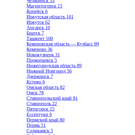
Челябинск
53
Магнитогорск
15
Копейск
6
Иркутская область
101
Иркутск
62
Ангарск
10
Братск
7
Ташкент
100
Кемеровская область — Кузбасс
99
Кемерово
36
Новокузнецк
31
Прокопьевск
5
Нижегородская область
89
Нижний Новгород
56
Дзержинск
7
Кстово
6
Омская область
82
Омск
78
Ставропольский край
81
Ставрополь
22
Пятигорск
15
Ессентуки
6
Пермский край
80
Пермь
51
Соликамск
5