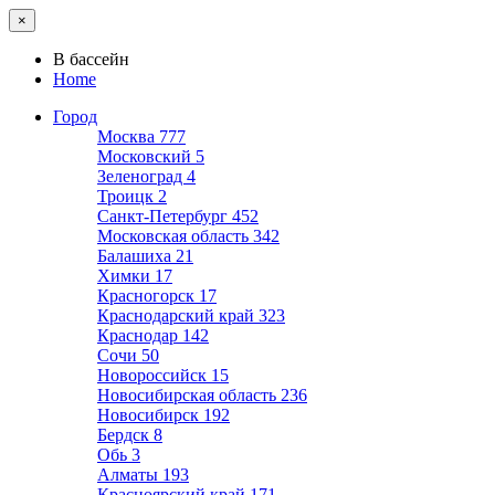
×
В бассейн
Home
Город
Москва
777
Московский
5
Зеленоград
4
Троицк
2
Санкт-Петербург
452
Московская область
342
Балашиха
21
Химки
17
Красногорск
17
Краснодарский край
323
Краснодар
142
Сочи
50
Новороссийск
15
Новосибирская область
236
Новосибирск
192
Бердск
8
Обь
3
Алматы
193
Красноярский край
171