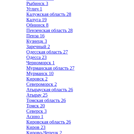
Рыбинск
3
Углич
1
Калужская область
28
Калуга
19
Обнинск
8
Пензенская область
28
Пенза
16
Кузнецк
3
Заречный
2
Одесская область
27
Одесса
23
Черноморск
1
Мурманская область
27
Мурманск
10
Кировск
2
Североморск
2
Атырауская область
26
Атырау
25
Томская область
26
Томск
20
Северск
3
Асино
1
Кировская область
26
Киров
23
Кирово-Чепецк
2