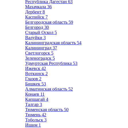
Республика Дагестан
63
Махачкала
36
Дербент
8
Каспийск
7
Белгородская область
59
Белгород
30
Старый Оскол
5
Валуйки
3
Калининградская область
54
Калининград
37
Светлогорск
5
Зеленоградск
5
Удмуртская Республика
53
Ижевск
42
Воткинск
2
Глазов
2
Бишкек
53
Алматинская область
52
Конаев
11
Капшагай
4
Талгар
3
Тюменская область
50
Тюмень
42
Тобольск
3
Ишим
1