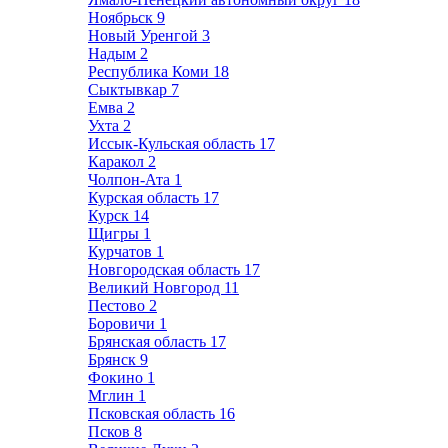
Ноябрьск
9
Новый Уренгой
3
Надым
2
Республика Коми
18
Сыктывкар
7
Емва
2
Ухта
2
Иссык-Кульская область
17
Каракол
2
Чолпон-Ата
1
Курская область
17
Курск
14
Щигры
1
Курчатов
1
Новгородская область
17
Великий Новгород
11
Пестово
2
Боровичи
1
Брянская область
17
Брянск
9
Фокино
1
Мглин
1
Псковская область
16
Псков
8