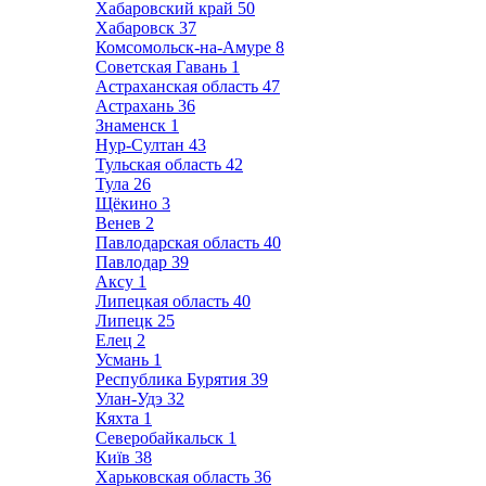
Хабаровский край
50
Хабаровск
37
Комсомольск-на-Амуре
8
Советская Гавань
1
Астраханская область
47
Астрахань
36
Знаменск
1
Нур-Султан
43
Тульская область
42
Тула
26
Щёкино
3
Венев
2
Павлодарская область
40
Павлодар
39
Аксу
1
Липецкая область
40
Липецк
25
Елец
2
Усмань
1
Республика Бурятия
39
Улан-Удэ
32
Кяхта
1
Северобайкальск
1
Київ
38
Харьковская область
36