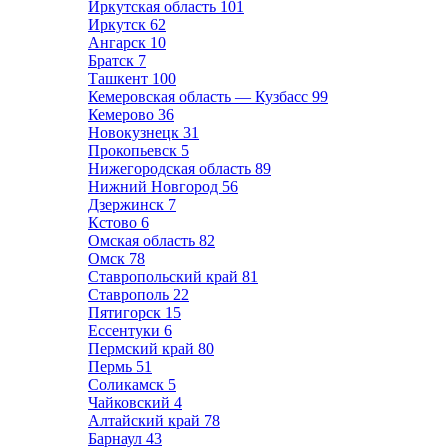
Иркутская область
101
Иркутск
62
Ангарск
10
Братск
7
Ташкент
100
Кемеровская область — Кузбасс
99
Кемерово
36
Новокузнецк
31
Прокопьевск
5
Нижегородская область
89
Нижний Новгород
56
Дзержинск
7
Кстово
6
Омская область
82
Омск
78
Ставропольский край
81
Ставрополь
22
Пятигорск
15
Ессентуки
6
Пермский край
80
Пермь
51
Соликамск
5
Чайковский
4
Алтайский край
78
Барнаул
43