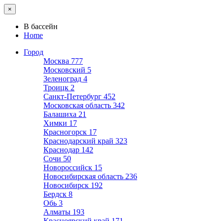
×
В бассейн
Home
Город
Москва
777
Московский
5
Зеленоград
4
Троицк
2
Санкт-Петербург
452
Московская область
342
Балашиха
21
Химки
17
Красногорск
17
Краснодарский край
323
Краснодар
142
Сочи
50
Новороссийск
15
Новосибирская область
236
Новосибирск
192
Бердск
8
Обь
3
Алматы
193
Красноярский край
171