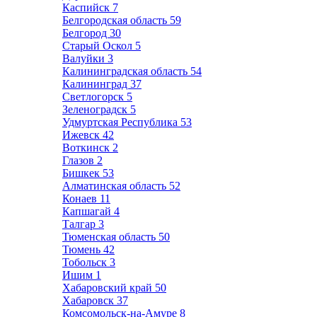
Каспийск
7
Белгородская область
59
Белгород
30
Старый Оскол
5
Валуйки
3
Калининградская область
54
Калининград
37
Светлогорск
5
Зеленоградск
5
Удмуртская Республика
53
Ижевск
42
Воткинск
2
Глазов
2
Бишкек
53
Алматинская область
52
Конаев
11
Капшагай
4
Талгар
3
Тюменская область
50
Тюмень
42
Тобольск
3
Ишим
1
Хабаровский край
50
Хабаровск
37
Комсомольск-на-Амуре
8