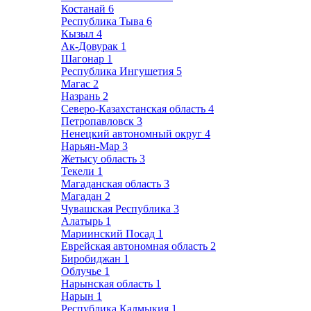
Костанай
6
Республика Тыва
6
Кызыл
4
Ак-Довурак
1
Шагонар
1
Республика Ингушетия
5
Магас
2
Назрань
2
Северо-Казахстанская область
4
Петропавловск
3
Ненецкий автономный округ
4
Нарьян-Мар
3
Жетысу область
3
Текели
1
Магаданская область
3
Магадан
2
Чувашская Республика
3
Алатырь
1
Мариинский Посад
1
Еврейская автономная область
2
Биробиджан
1
Облучье
1
Нарынская область
1
Нарын
1
Республика Калмыкия
1