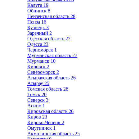
Калуга
19
Обнинск
8
Пензенская область
28
Пенза
16
Кузнецк
3
Заречный
2
Одесская область
27
Одесса
23
Черноморск
1
Мурманская область
27
Мурманск
10
Кировск
2
Североморск
2
Атырауская область
26
Атырау
25
Томская область
26
Томск
20
Северск
3
Асино
1
Кировская область
26
Киров
23
Кирово-Чепецк
2
Омутнинск
1
Акмолинская область
25