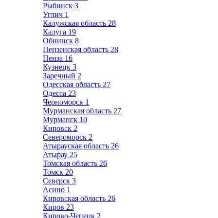
Рыбинск
3
Углич
1
Калужская область
28
Калуга
19
Обнинск
8
Пензенская область
28
Пенза
16
Кузнецк
3
Заречный
2
Одесская область
27
Одесса
23
Черноморск
1
Мурманская область
27
Мурманск
10
Кировск
2
Североморск
2
Атырауская область
26
Атырау
25
Томская область
26
Томск
20
Северск
3
Асино
1
Кировская область
26
Киров
23
Кирово-Чепецк
2