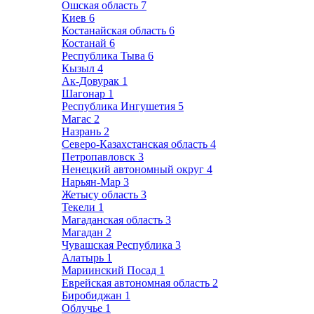
Ошская область
7
Киев
6
Костанайская область
6
Костанай
6
Республика Тыва
6
Кызыл
4
Ак-Довурак
1
Шагонар
1
Республика Ингушетия
5
Магас
2
Назрань
2
Северо-Казахстанская область
4
Петропавловск
3
Ненецкий автономный округ
4
Нарьян-Мар
3
Жетысу область
3
Текели
1
Магаданская область
3
Магадан
2
Чувашская Республика
3
Алатырь
1
Мариинский Посад
1
Еврейская автономная область
2
Биробиджан
1
Облучье
1