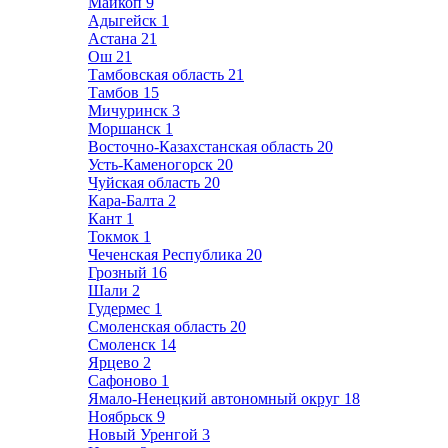
Майкоп
9
Адыгейск
1
Астана
21
Ош
21
Тамбовская область
21
Тамбов
15
Мичуринск
3
Моршанск
1
Восточно-Казахстанская область
20
Усть-Каменогорск
20
Чуйская область
20
Кара-Балта
2
Кант
1
Токмок
1
Чеченская Республика
20
Грозный
16
Шали
2
Гудермес
1
Смоленская область
20
Смоленск
14
Ярцево
2
Сафоново
1
Ямало-Ненецкий автономный округ
18
Ноябрьск
9
Новый Уренгой
3