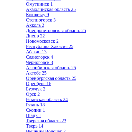
Омутнинск
1
Акмолинская область
25
Кокшетау
9
Степногорск
3
Акколь
2
Днепропетровская область
25
Днепр
22
Новомосковск
2
Республика Хакасия
25
Абакан
13
Саяногорск
4
Черногорск
3
Актюбинская область
25
Актобе
25
Оренбургская область
25
Оренбург
16
Бузулук
2
Орск
2
Рязанская область
24
Рязань
18
Скопин
1
Шацк
1
Тверская область
23
Тверь
14
Вышний Волочёк
2