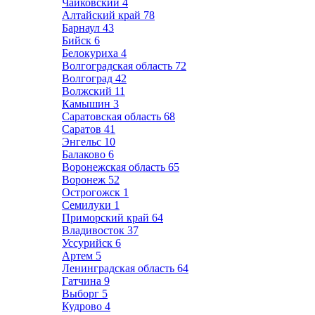
Чайковский
4
Алтайский край
78
Барнаул
43
Бийск
6
Белокуриха
4
Волгоградская область
72
Волгоград
42
Волжский
11
Камышин
3
Саратовская область
68
Саратов
41
Энгельс
10
Балаково
6
Воронежская область
65
Воронеж
52
Острогожск
1
Семилуки
1
Приморский край
64
Владивосток
37
Уссурийск
6
Артем
5
Ленинградская область
64
Гатчина
9
Выборг
5
Кудрово
4