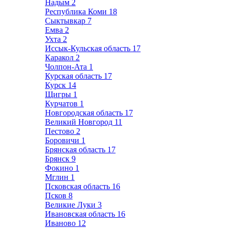
Надым
2
Республика Коми
18
Сыктывкар
7
Емва
2
Ухта
2
Иссык-Кульская область
17
Каракол
2
Чолпон-Ата
1
Курская область
17
Курск
14
Щигры
1
Курчатов
1
Новгородская область
17
Великий Новгород
11
Пестово
2
Боровичи
1
Брянская область
17
Брянск
9
Фокино
1
Мглин
1
Псковская область
16
Псков
8
Великие Луки
3
Ивановская область
16
Иваново
12