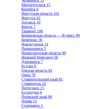
Челябинск
53
Магнитогорск
15
Копейск
6
Иркутская область
101
Иркутск
62
Ангарск
10
Братск
7
Ташкент
100
Кемеровская область — Кузбасс
99
Кемерово
36
Новокузнецк
31
Прокопьевск
5
Нижегородская область
89
Нижний Новгород
56
Дзержинск
7
Кстово
6
Омская область
82
Омск
78
Ставропольский край
81
Ставрополь
22
Пятигорск
15
Ессентуки
6
Пермский край
80
Пермь
51
Соликамск
5