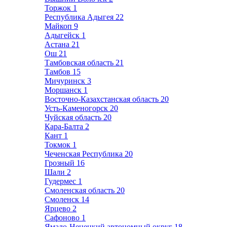
Торжок
1
Республика Адыгея
22
Майкоп
9
Адыгейск
1
Астана
21
Ош
21
Тамбовская область
21
Тамбов
15
Мичуринск
3
Моршанск
1
Восточно-Казахстанская область
20
Усть-Каменогорск
20
Чуйская область
20
Кара-Балта
2
Кант
1
Токмок
1
Чеченская Республика
20
Грозный
16
Шали
2
Гудермес
1
Смоленская область
20
Смоленск
14
Ярцево
2
Сафоново
1
Ямало-Ненецкий автономный округ
18