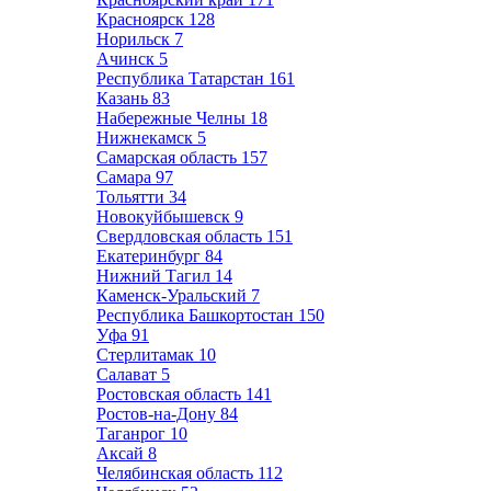
Красноярск
128
Норильск
7
Ачинск
5
Республика Татарстан
161
Казань
83
Набережные Челны
18
Нижнекамск
5
Самарская область
157
Самара
97
Тольятти
34
Новокуйбышевск
9
Свердловская область
151
Екатеринбург
84
Нижний Тагил
14
Каменск-Уральский
7
Республика Башкортостан
150
Уфа
91
Стерлитамак
10
Салават
5
Ростовская область
141
Ростов-на-Дону
84
Таганрог
10
Аксай
8
Челябинская область
112