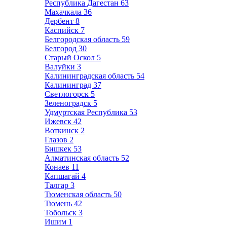
Республика Дагестан
63
Махачкала
36
Дербент
8
Каспийск
7
Белгородская область
59
Белгород
30
Старый Оскол
5
Валуйки
3
Калининградская область
54
Калининград
37
Светлогорск
5
Зеленоградск
5
Удмуртская Республика
53
Ижевск
42
Воткинск
2
Глазов
2
Бишкек
53
Алматинская область
52
Конаев
11
Капшагай
4
Талгар
3
Тюменская область
50
Тюмень
42
Тобольск
3
Ишим
1