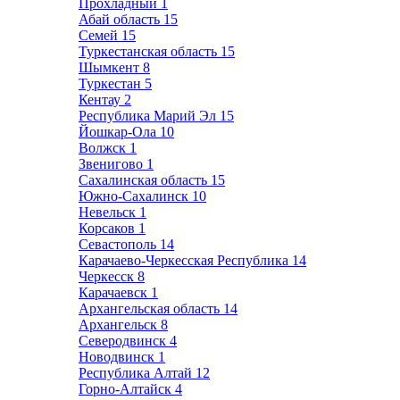
Прохладный
1
Абай область
15
Семей
15
Туркестанская область
15
Шымкент
8
Туркестан
5
Кентау
2
Республика Марий Эл
15
Йошкар-Ола
10
Волжск
1
Звенигово
1
Сахалинская область
15
Южно-Сахалинск
10
Невельск
1
Корсаков
1
Севастополь
14
Карачаево-Черкесская Республика
14
Черкесск
8
Карачаевск
1
Архангельская область
14
Архангельск
8
Северодвинск
4
Новодвинск
1
Республика Алтай
12
Горно-Алтайск
4