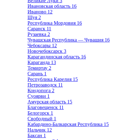
Великие Луки
3
Ивановская область
16
Иваново
12
Шуя
2
Республика Мордовия
16
Саранск
11
Рузаевка
2
Чувашская Республика — Чувашия
16
Чебоксары
12
Новочебоксарск
3
Карагандинская область
16
Караганда
13
Темиртау
2
Сарань
1
Республика Карелия
15
Петрозаводск
11
Кондопога
2
Суоярви
1
Амурская область
15
Благовещенск
11
Белогорск
1
Свободный
1
Кабардино-Балкарская Республика
15
Нальчик
12
Баксан
1