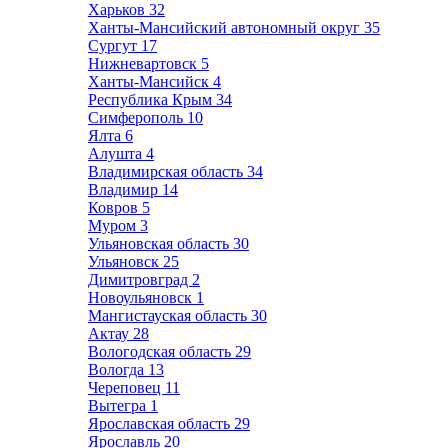
Харьков
32
Ханты-Мансийский автономный округ
35
Сургут
17
Нижневартовск
5
Ханты-Мансийск
4
Республика Крым
34
Симферополь
10
Ялта
6
Алушта
4
Владимирская область
34
Владимир
14
Ковров
5
Муром
3
Ульяновская область
30
Ульяновск
25
Димитровград
2
Новоульяновск
1
Мангистауская область
30
Актау
28
Вологодская область
29
Вологда
13
Череповец
11
Вытегра
1
Ярославская область
29
Ярославль
20