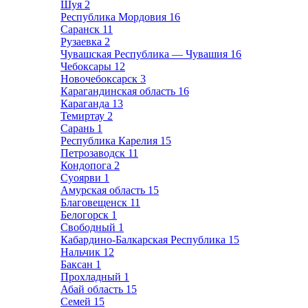
Шуя
2
Республика Мордовия
16
Саранск
11
Рузаевка
2
Чувашская Республика — Чувашия
16
Чебоксары
12
Новочебоксарск
3
Карагандинская область
16
Караганда
13
Темиртау
2
Сарань
1
Республика Карелия
15
Петрозаводск
11
Кондопога
2
Суоярви
1
Амурская область
15
Благовещенск
11
Белогорск
1
Свободный
1
Кабардино-Балкарская Республика
15
Нальчик
12
Баксан
1
Прохладный
1
Абай область
15
Семей
15