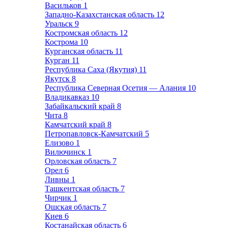
Васильков
1
Западно-Казахстанская область
12
Уральск
9
Костромская область
12
Кострома
10
Курганская область
11
Курган
11
Республика Саха (Якутия)
11
Якутск
8
Республика Северная Осетия — Алания
10
Владикавказ
10
Забайкальский край
8
Чита
8
Камчатский край
8
Петропавловск-Камчатский
5
Елизово
1
Вилючинск
1
Орловская область
7
Орел
6
Ливны
1
Ташкентская область
7
Чирчик
1
Ошская область
7
Киев
6
Костанайская область
6