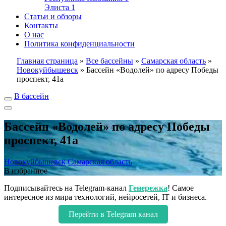
Элиста
1
Статьи и обзоры
Контакты
О нас
Политика конфиденциальности
Главная страница
»
Все бассейны
»
Самарская область
»
Новокуйбышевск
»
Бассейн «Водолей» по адресу Победы
проспект, 41а
В бассейн
Бассейн «Водолей» по адресу Победы
проспект, 41а
Новокуйбышевск
Самарская область
В избранное
Подписывайтесь на Telegram-канал
Генережка
! Самое
интересное из мира технологий, нейросетей, IT и бизнеса.
Перейти в Telegram канал