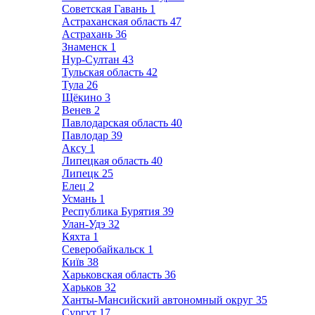
Советская Гавань
1
Астраханская область
47
Астрахань
36
Знаменск
1
Нур-Султан
43
Тульская область
42
Тула
26
Щёкино
3
Венев
2
Павлодарская область
40
Павлодар
39
Аксу
1
Липецкая область
40
Липецк
25
Елец
2
Усмань
1
Республика Бурятия
39
Улан-Удэ
32
Кяхта
1
Северобайкальск
1
Київ
38
Харьковская область
36
Харьков
32
Ханты-Мансийский автономный округ
35
Сургут
17