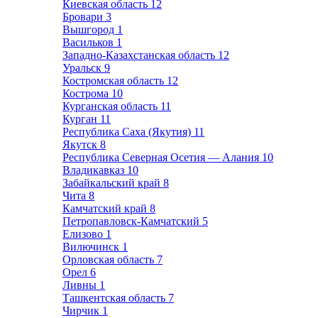
Киевская область
12
Бровари
3
Вышгород
1
Васильков
1
Западно-Казахстанская область
12
Уральск
9
Костромская область
12
Кострома
10
Курганская область
11
Курган
11
Республика Саха (Якутия)
11
Якутск
8
Республика Северная Осетия — Алания
10
Владикавказ
10
Забайкальский край
8
Чита
8
Камчатский край
8
Петропавловск-Камчатский
5
Елизово
1
Вилючинск
1
Орловская область
7
Орел
6
Ливны
1
Ташкентская область
7
Чирчик
1