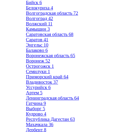
Бийск
6
Белокуриха
4
Волгоградская область
72
Волгоград
42
Волжский
11
Камышин
3
Саратовская область
68
Саратов
41
Энгельс
10
Балаково
6
Воронежская область
65
Воронеж
52
Острогожск
1
Семилуки
1
Приморский край
64
Владивосток
37
Уссурийск
6
Артем
5
Ленинградская область
64
Гатчина
9
Выборг
5
Кудрово
4
Республика Дагестан
63
Махачкала
36
Дербент
8