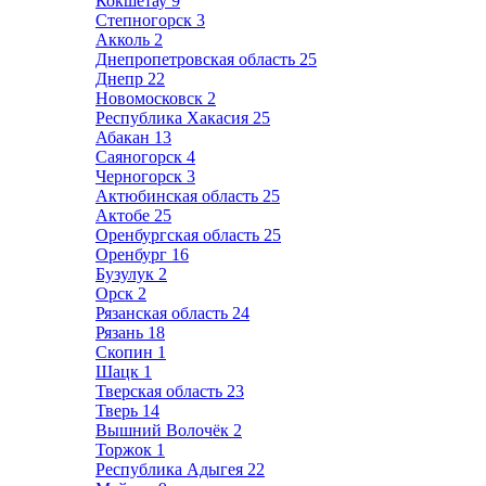
Кокшетау
9
Степногорск
3
Акколь
2
Днепропетровская область
25
Днепр
22
Новомосковск
2
Республика Хакасия
25
Абакан
13
Саяногорск
4
Черногорск
3
Актюбинская область
25
Актобе
25
Оренбургская область
25
Оренбург
16
Бузулук
2
Орск
2
Рязанская область
24
Рязань
18
Скопин
1
Шацк
1
Тверская область
23
Тверь
14
Вышний Волочёк
2
Торжок
1
Республика Адыгея
22