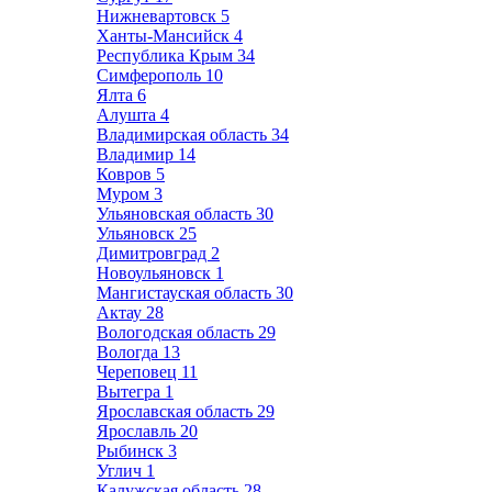
Нижневартовск
5
Ханты-Мансийск
4
Республика Крым
34
Симферополь
10
Ялта
6
Алушта
4
Владимирская область
34
Владимир
14
Ковров
5
Муром
3
Ульяновская область
30
Ульяновск
25
Димитровград
2
Новоульяновск
1
Мангистауская область
30
Актау
28
Вологодская область
29
Вологда
13
Череповец
11
Вытегра
1
Ярославская область
29
Ярославль
20
Рыбинск
3
Углич
1
Калужская область
28