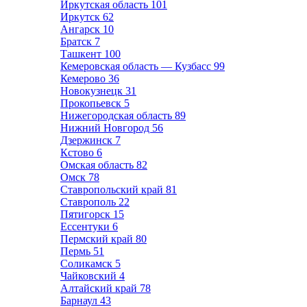
Иркутская область
101
Иркутск
62
Ангарск
10
Братск
7
Ташкент
100
Кемеровская область — Кузбасс
99
Кемерово
36
Новокузнецк
31
Прокопьевск
5
Нижегородская область
89
Нижний Новгород
56
Дзержинск
7
Кстово
6
Омская область
82
Омск
78
Ставропольский край
81
Ставрополь
22
Пятигорск
15
Ессентуки
6
Пермский край
80
Пермь
51
Соликамск
5
Чайковский
4
Алтайский край
78
Барнаул
43