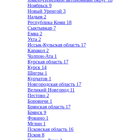
Ноябрьск
9
Новый Уренгой
3
Надым
2
Республика Коми
18
Сыктывкар
7
Емва
2
Ухта
2
Иссык-Кульская область
17
Каракол
2
Чолпон-Ата
1
Курская область
17
Курск
14
Щигры
1
Курчатов
1
Новгородская область
17
Великий Новгород
11
Пестово
2
Боровичи
1
Брянская область
17
Брянск
9
Фокино
1
Мглин
1
Псковская область
16
Псков
8