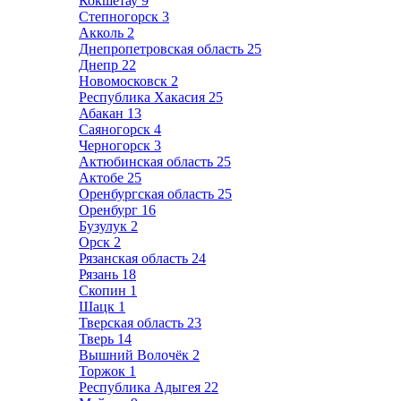
Кокшетау
9
Степногорск
3
Акколь
2
Днепропетровская область
25
Днепр
22
Новомосковск
2
Республика Хакасия
25
Абакан
13
Саяногорск
4
Черногорск
3
Актюбинская область
25
Актобе
25
Оренбургская область
25
Оренбург
16
Бузулук
2
Орск
2
Рязанская область
24
Рязань
18
Скопин
1
Шацк
1
Тверская область
23
Тверь
14
Вышний Волочёк
2
Торжок
1
Республика Адыгея
22