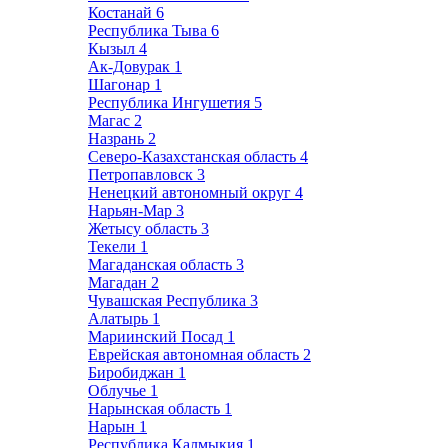
Костанай
6
Республика Тыва
6
Кызыл
4
Ак-Довурак
1
Шагонар
1
Республика Ингушетия
5
Магас
2
Назрань
2
Северо-Казахстанская область
4
Петропавловск
3
Ненецкий автономный округ
4
Нарьян-Мар
3
Жетысу область
3
Текели
1
Магаданская область
3
Магадан
2
Чувашская Республика
3
Алатырь
1
Мариинский Посад
1
Еврейская автономная область
2
Биробиджан
1
Облучье
1
Нарынская область
1
Нарын
1
Республика Калмыкия
1