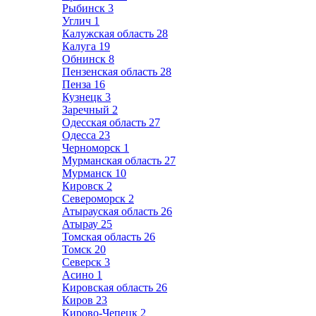
Рыбинск
3
Углич
1
Калужская область
28
Калуга
19
Обнинск
8
Пензенская область
28
Пенза
16
Кузнецк
3
Заречный
2
Одесская область
27
Одесса
23
Черноморск
1
Мурманская область
27
Мурманск
10
Кировск
2
Североморск
2
Атырауская область
26
Атырау
25
Томская область
26
Томск
20
Северск
3
Асино
1
Кировская область
26
Киров
23
Кирово-Чепецк
2