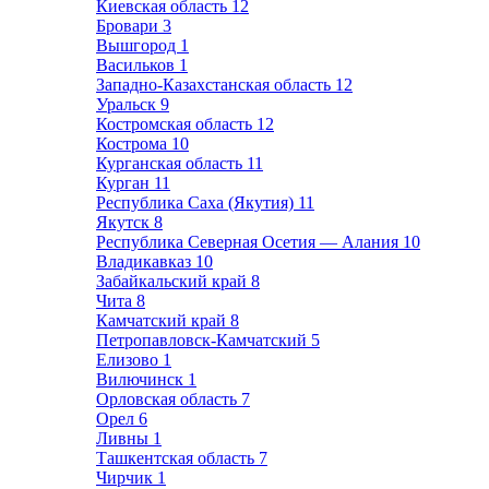
Киевская область
12
Бровари
3
Вышгород
1
Васильков
1
Западно-Казахстанская область
12
Уральск
9
Костромская область
12
Кострома
10
Курганская область
11
Курган
11
Республика Саха (Якутия)
11
Якутск
8
Республика Северная Осетия — Алания
10
Владикавказ
10
Забайкальский край
8
Чита
8
Камчатский край
8
Петропавловск-Камчатский
5
Елизово
1
Вилючинск
1
Орловская область
7
Орел
6
Ливны
1
Ташкентская область
7
Чирчик
1