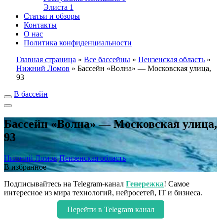
Элиста
1
Статьи и обзоры
Контакты
О нас
Политика конфиденциальности
Главная страница
»
Все бассейны
»
Пензенская область
»
Нижний Ломов
»
Бассейн «Волна» — Московская улица,
93
В бассейн
Бассейн «Волна» — Московская улица,
93
Нижний Ломов
Пензенская область
В избранное
Подписывайтесь на Telegram-канал
Генережка
! Самое
интересное из мира технологий, нейросетей, IT и бизнеса.
Перейти в Telegram канал