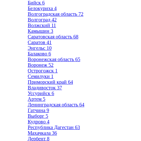
Бийск
6
Белокуриха
4
Волгоградская область
72
Волгоград
42
Волжский
11
Камышин
3
Саратовская область
68
Саратов
41
Энгельс
10
Балаково
6
Воронежская область
65
Воронеж
52
Острогожск
1
Семилуки
1
Приморский край
64
Владивосток
37
Уссурийск
6
Артем
5
Ленинградская область
64
Гатчина
9
Выборг
5
Кудрово
4
Республика Дагестан
63
Махачкала
36
Дербент
8