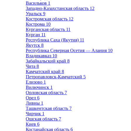
Васильков
1
Западно-Казахстанская область
12
Уральск
9
Костромская область
12
Кострома
10
Курганская область
11
Курган
11
Республика Саха (Якутия)
11
Якутск
8
Республика Северная Осетия — Алания
10
Владикавказ
10
Забайкальский край
8
Чита
8
Камчатский край
8
Петропавловск-Камчатский
5
Елизово
1
Вилючинск
1
Орловская область
7
Орел
6
Ливны
1
Ташкентская область
7
Чирчик
1
Ошская область
7
Киев
6
Костанайская область
6