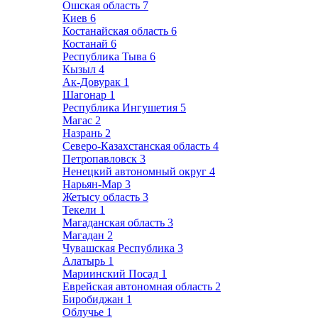
Ошская область
7
Киев
6
Костанайская область
6
Костанай
6
Республика Тыва
6
Кызыл
4
Ак-Довурак
1
Шагонар
1
Республика Ингушетия
5
Магас
2
Назрань
2
Северо-Казахстанская область
4
Петропавловск
3
Ненецкий автономный округ
4
Нарьян-Мар
3
Жетысу область
3
Текели
1
Магаданская область
3
Магадан
2
Чувашская Республика
3
Алатырь
1
Мариинский Посад
1
Еврейская автономная область
2
Биробиджан
1
Облучье
1