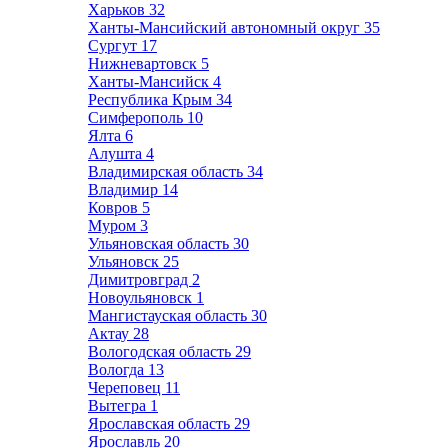
Харьков
32
Ханты-Мансийский автономный округ
35
Сургут
17
Нижневартовск
5
Ханты-Мансийск
4
Республика Крым
34
Симферополь
10
Ялта
6
Алушта
4
Владимирская область
34
Владимир
14
Ковров
5
Муром
3
Ульяновская область
30
Ульяновск
25
Димитровград
2
Новоульяновск
1
Мангистауская область
30
Актау
28
Вологодская область
29
Вологда
13
Череповец
11
Вытегра
1
Ярославская область
29
Ярославль
20