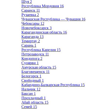
Шуя
2
Республика Мордовия
16
Саранск
11
Рузаевка
2
Чувашская Республика — Чувашия
16
Чебоксары
12
Новочебоксарск
3
Карагандинская область
16
Караганда
13
Темиртау
2
Сарань
1
Республика Карелия
15
Петрозаводск
11
Кондопога
2
Суоярви
1
Амурская область
15
Благовещенск
11
Белогорск
1
Свободный
1
Кабардино-Балкарская Республика
15
Нальчик
12
Баксан
1
Прохладный
1
Абай область
15
Семей
15