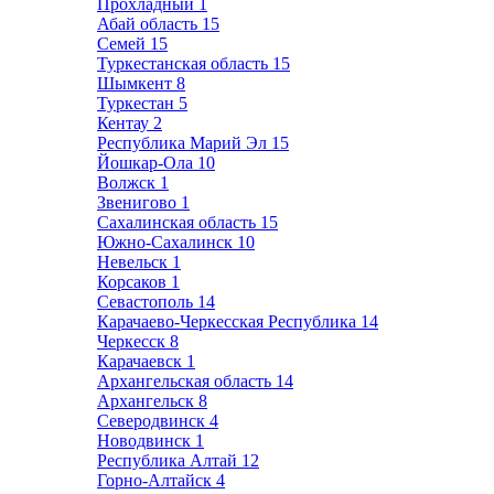
Прохладный
1
Абай область
15
Семей
15
Туркестанская область
15
Шымкент
8
Туркестан
5
Кентау
2
Республика Марий Эл
15
Йошкар-Ола
10
Волжск
1
Звенигово
1
Сахалинская область
15
Южно-Сахалинск
10
Невельск
1
Корсаков
1
Севастополь
14
Карачаево-Черкесская Республика
14
Черкесск
8
Карачаевск
1
Архангельская область
14
Архангельск
8
Северодвинск
4
Новодвинск
1
Республика Алтай
12
Горно-Алтайск
4