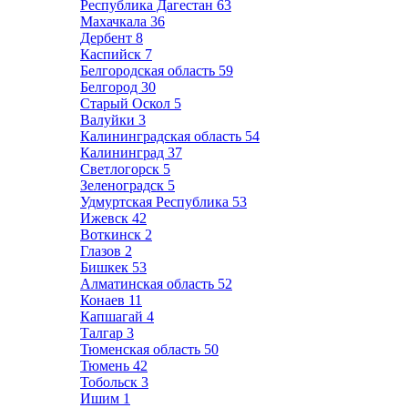
Республика Дагестан
63
Махачкала
36
Дербент
8
Каспийск
7
Белгородская область
59
Белгород
30
Старый Оскол
5
Валуйки
3
Калининградская область
54
Калининград
37
Светлогорск
5
Зеленоградск
5
Удмуртская Республика
53
Ижевск
42
Воткинск
2
Глазов
2
Бишкек
53
Алматинская область
52
Конаев
11
Капшагай
4
Талгар
3
Тюменская область
50
Тюмень
42
Тобольск
3
Ишим
1