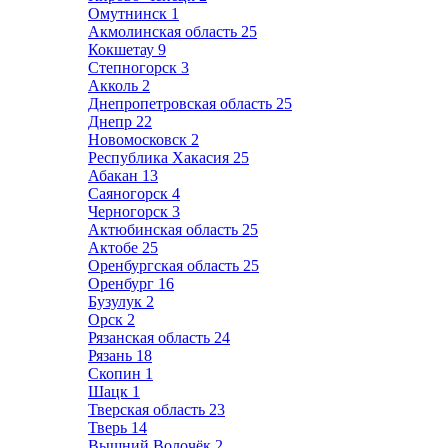
Омутнинск
1
Акмолинская область
25
Кокшетау
9
Степногорск
3
Акколь
2
Днепропетровская область
25
Днепр
22
Новомосковск
2
Республика Хакасия
25
Абакан
13
Саяногорск
4
Черногорск
3
Актюбинская область
25
Актобе
25
Оренбургская область
25
Оренбург
16
Бузулук
2
Орск
2
Рязанская область
24
Рязань
18
Скопин
1
Шацк
1
Тверская область
23
Тверь
14
Вышний Волочёк
2