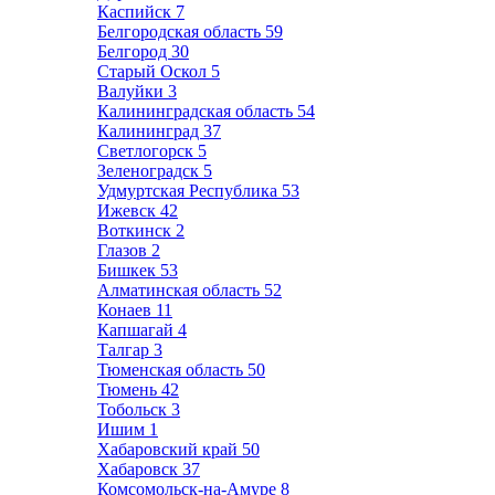
Каспийск
7
Белгородская область
59
Белгород
30
Старый Оскол
5
Валуйки
3
Калининградская область
54
Калининград
37
Светлогорск
5
Зеленоградск
5
Удмуртская Республика
53
Ижевск
42
Воткинск
2
Глазов
2
Бишкек
53
Алматинская область
52
Конаев
11
Капшагай
4
Талгар
3
Тюменская область
50
Тюмень
42
Тобольск
3
Ишим
1
Хабаровский край
50
Хабаровск
37
Комсомольск-на-Амуре
8