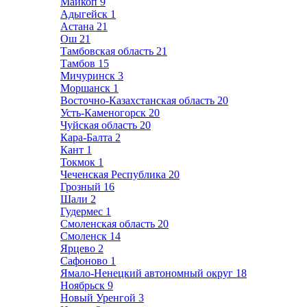
Майкоп
9
Адыгейск
1
Астана
21
Ош
21
Тамбовская область
21
Тамбов
15
Мичуринск
3
Моршанск
1
Восточно-Казахстанская область
20
Усть-Каменогорск
20
Чуйская область
20
Кара-Балта
2
Кант
1
Токмок
1
Чеченская Республика
20
Грозный
16
Шали
2
Гудермес
1
Смоленская область
20
Смоленск
14
Ярцево
2
Сафоново
1
Ямало-Ненецкий автономный округ
18
Ноябрьск
9
Новый Уренгой
3