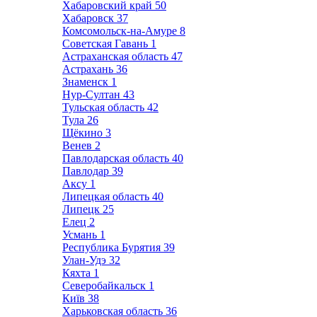
Хабаровский край
50
Хабаровск
37
Комсомольск-на-Амуре
8
Советская Гавань
1
Астраханская область
47
Астрахань
36
Знаменск
1
Нур-Султан
43
Тульская область
42
Тула
26
Щёкино
3
Венев
2
Павлодарская область
40
Павлодар
39
Аксу
1
Липецкая область
40
Липецк
25
Елец
2
Усмань
1
Республика Бурятия
39
Улан-Удэ
32
Кяхта
1
Северобайкальск
1
Київ
38
Харьковская область
36