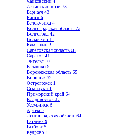
Чайковский
4
Алтайский край
78
Барнаул
43
Бийск
6
Белокуриха
4
Волгоградская область
72
Волгоград
42
Волжский
11
Камышин
3
Саратовская область
68
Саратов
41
Энгельс
10
Балаково
6
Воронежская область
65
Воронеж
52
Острогожск
1
Семилуки
1
Приморский край
64
Владивосток
37
Уссурийск
6
Артем
5
Ленинградская область
64
Гатчина
9
Выборг
5
Кудрово
4