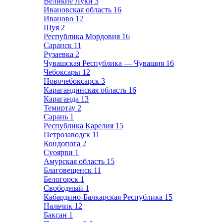
Великие Луки
3
Ивановская область
16
Иваново
12
Шуя
2
Республика Мордовия
16
Саранск
11
Рузаевка
2
Чувашская Республика — Чувашия
16
Чебоксары
12
Новочебоксарск
3
Карагандинская область
16
Караганда
13
Темиртау
2
Сарань
1
Республика Карелия
15
Петрозаводск
11
Кондопога
2
Суоярви
1
Амурская область
15
Благовещенск
11
Белогорск
1
Свободный
1
Кабардино-Балкарская Республика
15
Нальчик
12
Баксан
1