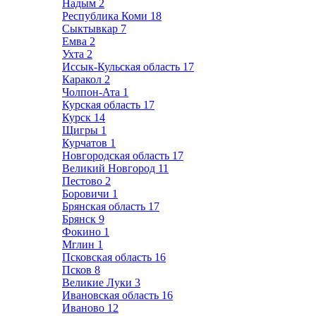
Надым
2
Республика Коми
18
Сыктывкар
7
Емва
2
Ухта
2
Иссык-Кульская область
17
Каракол
2
Чолпон-Ата
1
Курская область
17
Курск
14
Щигры
1
Курчатов
1
Новгородская область
17
Великий Новгород
11
Пестово
2
Боровичи
1
Брянская область
17
Брянск
9
Фокино
1
Мглин
1
Псковская область
16
Псков
8
Великие Луки
3
Ивановская область
16
Иваново
12