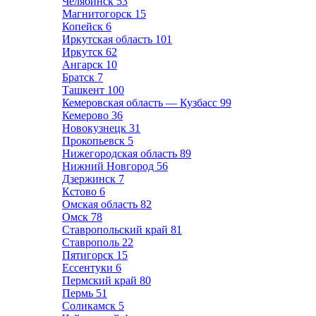
Челябинск
53
Магнитогорск
15
Копейск
6
Иркутская область
101
Иркутск
62
Ангарск
10
Братск
7
Ташкент
100
Кемеровская область — Кузбасс
99
Кемерово
36
Новокузнецк
31
Прокопьевск
5
Нижегородская область
89
Нижний Новгород
56
Дзержинск
7
Кстово
6
Омская область
82
Омск
78
Ставропольский край
81
Ставрополь
22
Пятигорск
15
Ессентуки
6
Пермский край
80
Пермь
51
Соликамск
5