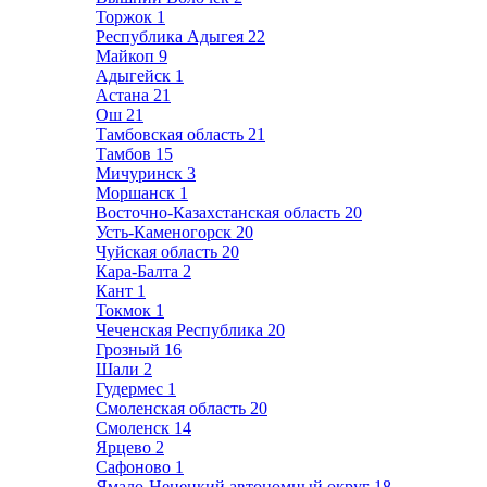
Торжок
1
Республика Адыгея
22
Майкоп
9
Адыгейск
1
Астана
21
Ош
21
Тамбовская область
21
Тамбов
15
Мичуринск
3
Моршанск
1
Восточно-Казахстанская область
20
Усть-Каменогорск
20
Чуйская область
20
Кара-Балта
2
Кант
1
Токмок
1
Чеченская Республика
20
Грозный
16
Шали
2
Гудермес
1
Смоленская область
20
Смоленск
14
Ярцево
2
Сафоново
1
Ямало-Ненецкий автономный округ
18