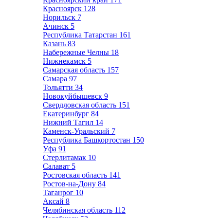
Красноярск
128
Норильск
7
Ачинск
5
Республика Татарстан
161
Казань
83
Набережные Челны
18
Нижнекамск
5
Самарская область
157
Самара
97
Тольятти
34
Новокуйбышевск
9
Свердловская область
151
Екатеринбург
84
Нижний Тагил
14
Каменск-Уральский
7
Республика Башкортостан
150
Уфа
91
Стерлитамак
10
Салават
5
Ростовская область
141
Ростов-на-Дону
84
Таганрог
10
Аксай
8
Челябинская область
112