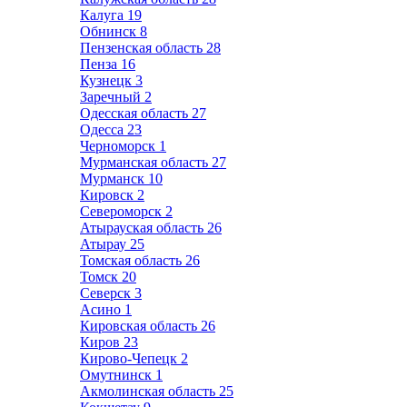
Калуга
19
Обнинск
8
Пензенская область
28
Пенза
16
Кузнецк
3
Заречный
2
Одесская область
27
Одесса
23
Черноморск
1
Мурманская область
27
Мурманск
10
Кировск
2
Североморск
2
Атырауская область
26
Атырау
25
Томская область
26
Томск
20
Северск
3
Асино
1
Кировская область
26
Киров
23
Кирово-Чепецк
2
Омутнинск
1
Акмолинская область
25