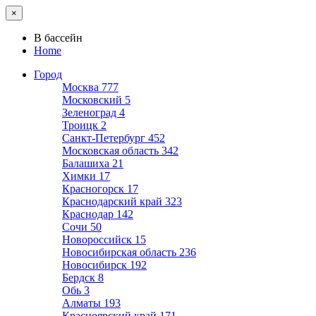
×
В бассейн
Home
Город
Москва
777
Московский
5
Зеленоград
4
Троицк
2
Санкт-Петербург
452
Московская область
342
Балашиха
21
Химки
17
Красногорск
17
Краснодарский край
323
Краснодар
142
Сочи
50
Новороссийск
15
Новосибирская область
236
Новосибирск
192
Бердск
8
Обь
3
Алматы
193
Красноярский край
171