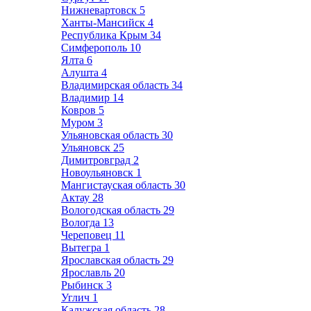
Нижневартовск
5
Ханты-Мансийск
4
Республика Крым
34
Симферополь
10
Ялта
6
Алушта
4
Владимирская область
34
Владимир
14
Ковров
5
Муром
3
Ульяновская область
30
Ульяновск
25
Димитровград
2
Новоульяновск
1
Мангистауская область
30
Актау
28
Вологодская область
29
Вологда
13
Череповец
11
Вытегра
1
Ярославская область
29
Ярославль
20
Рыбинск
3
Углич
1
Калужская область
28