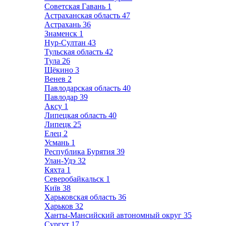
Советская Гавань
1
Астраханская область
47
Астрахань
36
Знаменск
1
Нур-Султан
43
Тульская область
42
Тула
26
Щёкино
3
Венев
2
Павлодарская область
40
Павлодар
39
Аксу
1
Липецкая область
40
Липецк
25
Елец
2
Усмань
1
Республика Бурятия
39
Улан-Удэ
32
Кяхта
1
Северобайкальск
1
Київ
38
Харьковская область
36
Харьков
32
Ханты-Мансийский автономный округ
35
Сургут
17