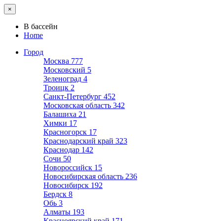
×
В бассейн
Home
Город
Москва
777
Московский
5
Зеленоград
4
Троицк
2
Санкт-Петербург
452
Московская область
342
Балашиха
21
Химки
17
Красногорск
17
Краснодарский край
323
Краснодар
142
Сочи
50
Новороссийск
15
Новосибирская область
236
Новосибирск
192
Бердск
8
Обь
3
Алматы
193
Красноярский край
171