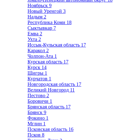
Ноябрьск
9
Новый Уренгой
3
Надым
2
Республика Коми
18
Сыктывкар
7
Емва
2
Ухта
2
Иссык-Кульская область
17
Каракол
2
Чолпон-Ата
1
Курская область
17
Курск
14
Щигры
1
Курчатов
1
Новгородская область
17
Великий Новгород
11
Пестово
2
Боровичи
1
Брянская область
17
Брянск
9
Фокино
1
Мглин
1
Псковская область
16
Псков
8