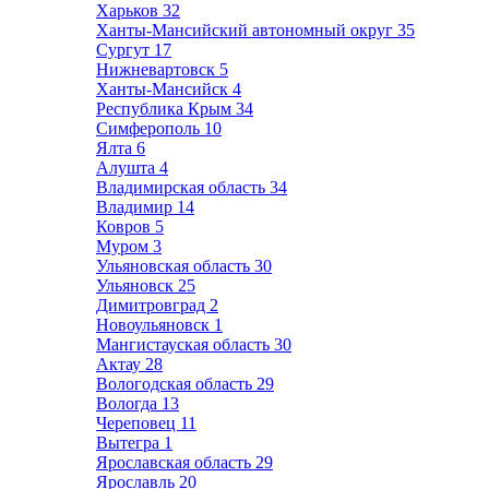
Харьков
32
Ханты-Мансийский автономный округ
35
Сургут
17
Нижневартовск
5
Ханты-Мансийск
4
Республика Крым
34
Симферополь
10
Ялта
6
Алушта
4
Владимирская область
34
Владимир
14
Ковров
5
Муром
3
Ульяновская область
30
Ульяновск
25
Димитровград
2
Новоульяновск
1
Мангистауская область
30
Актау
28
Вологодская область
29
Вологда
13
Череповец
11
Вытегра
1
Ярославская область
29
Ярославль
20