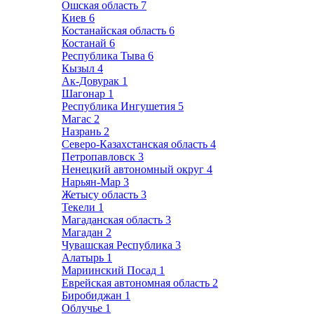
Ошская область
7
Киев
6
Костанайская область
6
Костанай
6
Республика Тыва
6
Кызыл
4
Ак-Довурак
1
Шагонар
1
Республика Ингушетия
5
Магас
2
Назрань
2
Северо-Казахстанская область
4
Петропавловск
3
Ненецкий автономный округ
4
Нарьян-Мар
3
Жетысу область
3
Текели
1
Магаданская область
3
Магадан
2
Чувашская Республика
3
Алатырь
1
Мариинский Посад
1
Еврейская автономная область
2
Биробиджан
1
Облучье
1