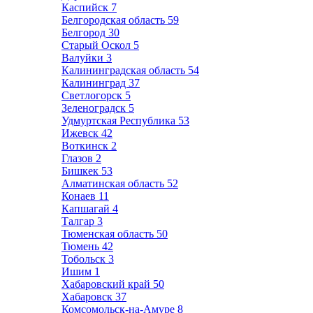
Каспийск
7
Белгородская область
59
Белгород
30
Старый Оскол
5
Валуйки
3
Калининградская область
54
Калининград
37
Светлогорск
5
Зеленоградск
5
Удмуртская Республика
53
Ижевск
42
Воткинск
2
Глазов
2
Бишкек
53
Алматинская область
52
Конаев
11
Капшагай
4
Талгар
3
Тюменская область
50
Тюмень
42
Тобольск
3
Ишим
1
Хабаровский край
50
Хабаровск
37
Комсомольск-на-Амуре
8