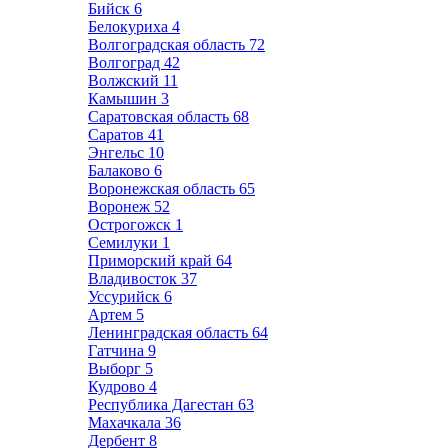
Бийск
6
Белокуриха
4
Волгоградская область
72
Волгоград
42
Волжский
11
Камышин
3
Саратовская область
68
Саратов
41
Энгельс
10
Балаково
6
Воронежская область
65
Воронеж
52
Острогожск
1
Семилуки
1
Приморский край
64
Владивосток
37
Уссурийск
6
Артем
5
Ленинградская область
64
Гатчина
9
Выборг
5
Кудрово
4
Республика Дагестан
63
Махачкала
36
Дербент
8