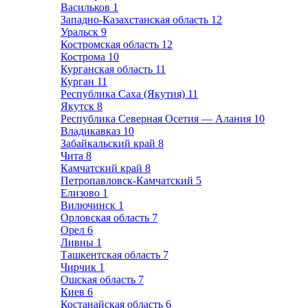
Васильков
1
Западно-Казахстанская область
12
Уральск
9
Костромская область
12
Кострома
10
Курганская область
11
Курган
11
Республика Саха (Якутия)
11
Якутск
8
Республика Северная Осетия — Алания
10
Владикавказ
10
Забайкальский край
8
Чита
8
Камчатский край
8
Петропавловск-Камчатский
5
Елизово
1
Вилючинск
1
Орловская область
7
Орел
6
Ливны
1
Ташкентская область
7
Чирчик
1
Ошская область
7
Киев
6
Костанайская область
6