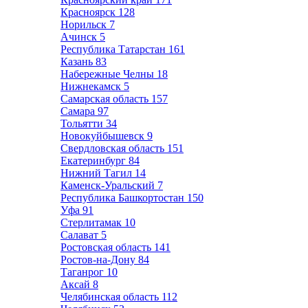
Красноярск
128
Норильск
7
Ачинск
5
Республика Татарстан
161
Казань
83
Набережные Челны
18
Нижнекамск
5
Самарская область
157
Самара
97
Тольятти
34
Новокуйбышевск
9
Свердловская область
151
Екатеринбург
84
Нижний Тагил
14
Каменск-Уральский
7
Республика Башкортостан
150
Уфа
91
Стерлитамак
10
Салават
5
Ростовская область
141
Ростов-на-Дону
84
Таганрог
10
Аксай
8
Челябинская область
112