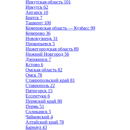
Иркутская область
101
Иркутск
62
Ангарск
10
Братск
7
Ташкент
100
Кемеровская область — Кузбасс
99
Кемерово
36
Новокузнецк
31
Прокопьевск
5
Нижегородская область
89
Нижний Новгород
56
Дзержинск
7
Кстово
6
Омская область
82
Омск
78
Ставропольский край
81
Ставрополь
22
Пятигорск
15
Ессентуки
6
Пермский край
80
Пермь
51
Соликамск
5
Чайковский
4
Алтайский край
78
Барнаул
43