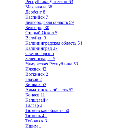
Республика Дагестан
63
Махачкала
36
Дербент
8
Каспийск
7
Белгородская область
59
Белгород
30
Старый Оскол
5
Валуйки
3
Калининградская область
54
Калининград
37
Светлогорск
5
Зеленоградск
5
Удмуртская Республика
53
Ижевск
42
Воткинск
2
Глазов
2
Бишкек
53
Алматинская область
52
Конаев
11
Капшагай
4
Талгар
3
Тюменская область
50
Тюмень
42
Тобольск
3
Ишим
1