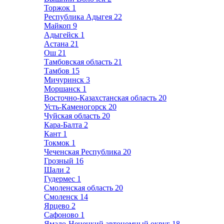
Торжок
1
Республика Адыгея
22
Майкоп
9
Адыгейск
1
Астана
21
Ош
21
Тамбовская область
21
Тамбов
15
Мичуринск
3
Моршанск
1
Восточно-Казахстанская область
20
Усть-Каменогорск
20
Чуйская область
20
Кара-Балта
2
Кант
1
Токмок
1
Чеченская Республика
20
Грозный
16
Шали
2
Гудермес
1
Смоленская область
20
Смоленск
14
Ярцево
2
Сафоново
1
Ямало-Ненецкий автономный округ
18