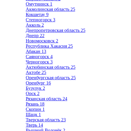
Омутнинск
1
Акмолинская область
25
Кокшетау
9
Степногорск
3
Акколь
2
Днепропетровская область
25
Днепр
22
Новомосковск
2
Республика Хакасия
25
Абакан
13
Саяногорск
4
Черногорск
3
Актюбинская область
25
Актобе
25
Оренбургская область
25
Оренбург
16
Бузулук
2
Орск
2
Рязанская область
24
Рязань
18
Скопин
1
Шацк
1
Тверская область
23
Тверь
14
Вышний Волочёк
2