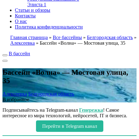
Элиста
1
Статьи и обзоры
Контакты
О нас
Политика конфиденциальности
Главная страница
»
Все бассейны
»
Белгородская область
»
Алексеевка
»
Бассейн «Волна» — Мостовая улица, 35
В бассейн
Бассейн «Волна» — Мостовая улица,
35
Алексеевка
Белгородская область
В избранное
Подписывайтесь на Telegram-канал
Генережка
! Самое
интересное из мира технологий, нейросетей, IT и бизнеса.
Перейти в Telegram канал