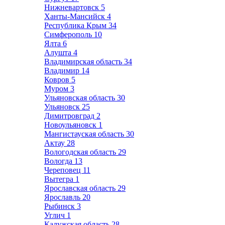
Нижневартовск
5
Ханты-Мансийск
4
Республика Крым
34
Симферополь
10
Ялта
6
Алушта
4
Владимирская область
34
Владимир
14
Ковров
5
Муром
3
Ульяновская область
30
Ульяновск
25
Димитровград
2
Новоульяновск
1
Мангистауская область
30
Актау
28
Вологодская область
29
Вологда
13
Череповец
11
Вытегра
1
Ярославская область
29
Ярославль
20
Рыбинск
3
Углич
1
Калужская область
28