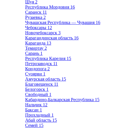
Шуя
2
Республика Мордовия
16
Саранск
11
Рузаевка
2
Чувашская Республика — Чувашия
16
Чебоксары
12
Новочебоксарск
3
Карагандинская область
16
Караганда
13
Темиртау
2
Сарань
1
Республика Карелия
15
Петрозаводск
11
Кондопога
2
Суоярви
1
Амурская область
15
Благовещенск
11
Белогорск
1
Свободный
1
Кабардино-Балкарская Республика
15
Нальчик
12
Баксан
1
Прохладный
1
Абай область
15
Семей
15