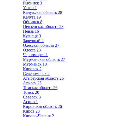
Рыбинск
3
Углич
1
Калужская область
28
Калуга
19
Обнинск
8
Пензенская область
28
Пенза
16
Кузнецк
3
Заречный
2
Одесская область
27
Одесса
23
Черноморск
1
Мурманская область
27
Мурманск
10
Кировск
2
Североморск
2
Атырауская область
26
Атырау
25
Томская область
26
Томск
20
Северск
3
Асино
1
Кировская область
26
Киров
23
Кирово-Чепецк
2