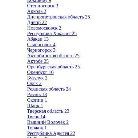
Кокшетау
9
Степногорск
3
Акколь
2
Днепропетровская область
25
Днепр
22
Новомосковск
2
Республика Хакасия
25
Абакан
13
Саяногорск
4
Черногорск
3
Актюбинская область
25
Актобе
25
Оренбургская область
25
Оренбург
16
Бузулук
2
Орск
2
Рязанская область
24
Рязань
18
Скопин
1
Шацк
1
Тверская область
23
Тверь
14
Вышний Волочёк
2
Торжок
1
Республика Адыгея
22