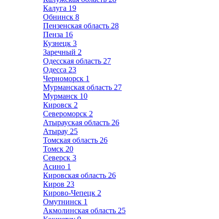
Калуга
19
Обнинск
8
Пензенская область
28
Пенза
16
Кузнецк
3
Заречный
2
Одесская область
27
Одесса
23
Черноморск
1
Мурманская область
27
Мурманск
10
Кировск
2
Североморск
2
Атырауская область
26
Атырау
25
Томская область
26
Томск
20
Северск
3
Асино
1
Кировская область
26
Киров
23
Кирово-Чепецк
2
Омутнинск
1
Акмолинская область
25