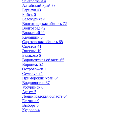
Чайковский
4
Алтайский край
78
Барнаул
43
Бийск
6
Белокуриха
4
Волгоградская область
72
Волгоград
42
Волжский
11
Камышин
3
Саратовская область
68
Саратов
41
Энгельс
10
Балаково
6
Воронежская область
65
Воронеж
52
Острогожск
1
Семилуки
1
Приморский край
64
Владивосток
37
Уссурийск
6
Артем
5
Ленинградская область
64
Гатчина
9
Выборг
5
Кудрово
4