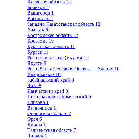
Киевская область
12
Бровари
3
Вышгород
1
Васильков
1
Западно-Казахстанская область
12
Уральск
9
Костромская область
12
Кострома
10
Курганская область
11
Курган
11
Республика Саха (Якутия)
11
Якутск
8
Республика Северная Осетия — Алания
10
Владикавказ
10
Забайкальский край
8
Чита
8
Камчатский край
8
Петропавловск-Камчатский
5
Елизово
1
Вилючинск
1
Орловская область
7
Орел
6
Ливны
1
Ташкентская область
7
Чирчик
1