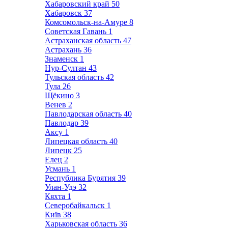
Хабаровский край
50
Хабаровск
37
Комсомольск-на-Амуре
8
Советская Гавань
1
Астраханская область
47
Астрахань
36
Знаменск
1
Нур-Султан
43
Тульская область
42
Тула
26
Щёкино
3
Венев
2
Павлодарская область
40
Павлодар
39
Аксу
1
Липецкая область
40
Липецк
25
Елец
2
Усмань
1
Республика Бурятия
39
Улан-Удэ
32
Кяхта
1
Северобайкальск
1
Київ
38
Харьковская область
36