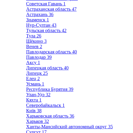
Советская Гавань
1
Астраханская область
47
Астрахань
36
Знаменск
1
Нур-Султан
43
Тульская область
42
Тула
26
Щёкино
3
Венев
2
Павлодарская область
40
Павлодар
39
Аксу
1
Липецкая область
40
Липецк
25
Елец
2
Усмань
1
Республика Бурятия
39
Улан-Удэ
32
Кяхта
1
Северобайкальск
1
Київ
38
Харьковская область
36
Харьков
32
Ханты-Мансийский автономный округ
35
Сургут
17