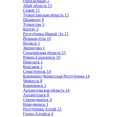
Прохладный
1
Абай область
15
Семей
15
Туркестанская область
15
Шымкент
8
Туркестан
5
Кентау
2
Республика Марий Эл
15
Йошкар-Ола
10
Волжск
1
Звенигово
1
Сахалинская область
15
Южно-Сахалинск
10
Невельск
1
Корсаков
1
Севастополь
14
Карачаево-Черкесская Республика
14
Черкесск
8
Карачаевск
1
Архангельская область
14
Архангельск
8
Северодвинск
4
Новодвинск
1
Республика Алтай
12
Горно-Алтайск
4