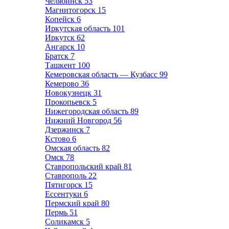
Челябинск
53
Магнитогорск
15
Копейск
6
Иркутская область
101
Иркутск
62
Ангарск
10
Братск
7
Ташкент
100
Кемеровская область — Кузбасс
99
Кемерово
36
Новокузнецк
31
Прокопьевск
5
Нижегородская область
89
Нижний Новгород
56
Дзержинск
7
Кстово
6
Омская область
82
Омск
78
Ставропольский край
81
Ставрополь
22
Пятигорск
15
Ессентуки
6
Пермский край
80
Пермь
51
Соликамск
5