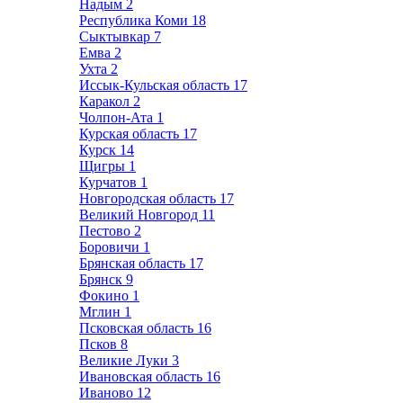
Надым
2
Республика Коми
18
Сыктывкар
7
Емва
2
Ухта
2
Иссык-Кульская область
17
Каракол
2
Чолпон-Ата
1
Курская область
17
Курск
14
Щигры
1
Курчатов
1
Новгородская область
17
Великий Новгород
11
Пестово
2
Боровичи
1
Брянская область
17
Брянск
9
Фокино
1
Мглин
1
Псковская область
16
Псков
8
Великие Луки
3
Ивановская область
16
Иваново
12