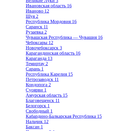
Великие Луки
3
Ивановская область
16
Иваново
12
Шуя
2
Республика Мордовия
16
Саранск
11
Рузаевка
2
Чувашская Республика — Чувашия
16
Чебоксары
12
Новочебоксарск
3
Карагандинская область
16
Караганда
13
Темиртау
2
Сарань
1
Республика Карелия
15
Петрозаводск
11
Кондопога
2
Суоярви
1
Амурская область
15
Благовещенск
11
Белогорск
1
Свободный
1
Кабардино-Балкарская Республика
15
Нальчик
12
Баксан
1