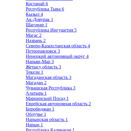
Костанай
6
Республика Тыва
6
Кызыл
4
Ак-Довурак
1
Шагонар
1
Республика Ингушетия
5
Магас
2
Назрань
2
Северо-Казахстанская область
4
Петропавловск
3
Ненецкий автономный округ
4
Нарьян-Мар
3
Жетысу область
3
Текели
1
Магаданская область
3
Магадан
2
Чувашская Республика
3
Алатырь
1
Мариинский Посад
1
Еврейская автономная область
2
Биробиджан
1
Облучье
1
Нарынская область
1
Нарын
1
Республика Калмыкия
1