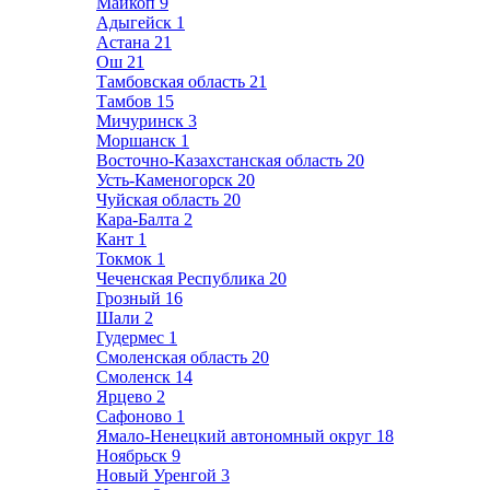
Майкоп
9
Адыгейск
1
Астана
21
Ош
21
Тамбовская область
21
Тамбов
15
Мичуринск
3
Моршанск
1
Восточно-Казахстанская область
20
Усть-Каменогорск
20
Чуйская область
20
Кара-Балта
2
Кант
1
Токмок
1
Чеченская Республика
20
Грозный
16
Шали
2
Гудермес
1
Смоленская область
20
Смоленск
14
Ярцево
2
Сафоново
1
Ямало-Ненецкий автономный округ
18
Ноябрьск
9
Новый Уренгой
3