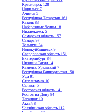
Красноярск
128
Норильск
7
Ачинск
5
Республика Татарстан
161
Казань
83
Набережные Челны
18
Нижнекамск
5
Самарская область
157
Самара
97
Тольятти
34
Новокуйбышевск
9
Свердловская область
151
Екатеринбург
84
Нижний Тагил
14
Каменск-Уральский
7
Республика Башкортостан
150
Уфа
91
Стерлитамак
10
Салават
5
Ростовская область
141
Ростов-на-Дону
84
Таганрог
10
Аксай
8
Челябинская область
112