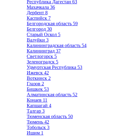
Республика Дагестан
63
Махачкала
36
Дербент
8
Каспийск
7
Белгородская область
59
Белгород
30
Старый Оскол
5
Валуйки
3
Калининградская область
54
Калининград
37
Светлогорск
5
Зеленоградск
5
Удмуртская Республика
53
Ижевск
42
Воткинск
2
Глазов
2
Бишкек
53
Алматинская область
52
Конаев
11
Капшагай
4
Талгар
3
Тюменская область
50
Тюмень
42
Тобольск
3
Ишим
1