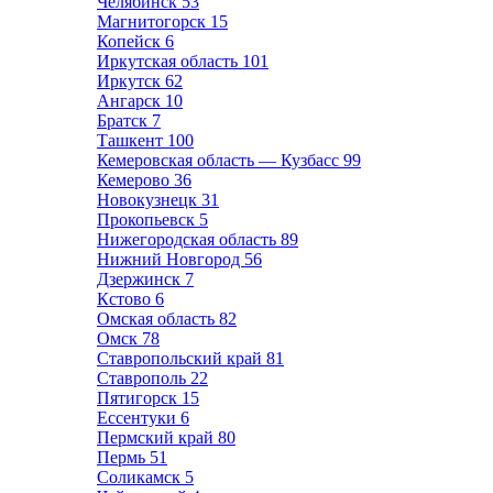
Челябинск
53
Магнитогорск
15
Копейск
6
Иркутская область
101
Иркутск
62
Ангарск
10
Братск
7
Ташкент
100
Кемеровская область — Кузбасс
99
Кемерово
36
Новокузнецк
31
Прокопьевск
5
Нижегородская область
89
Нижний Новгород
56
Дзержинск
7
Кстово
6
Омская область
82
Омск
78
Ставропольский край
81
Ставрополь
22
Пятигорск
15
Ессентуки
6
Пермский край
80
Пермь
51
Соликамск
5