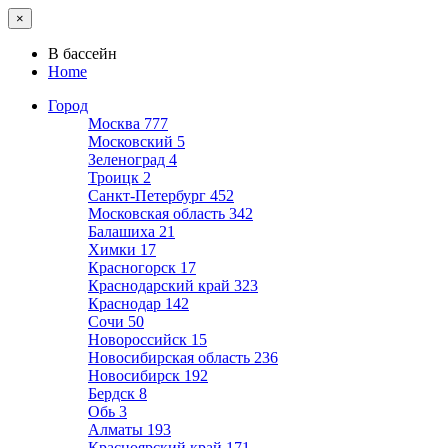
×
В бассейн
Home
Город
Москва
777
Московский
5
Зеленоград
4
Троицк
2
Санкт-Петербург
452
Московская область
342
Балашиха
21
Химки
17
Красногорск
17
Краснодарский край
323
Краснодар
142
Сочи
50
Новороссийск
15
Новосибирская область
236
Новосибирск
192
Бердск
8
Обь
3
Алматы
193
Красноярский край
171