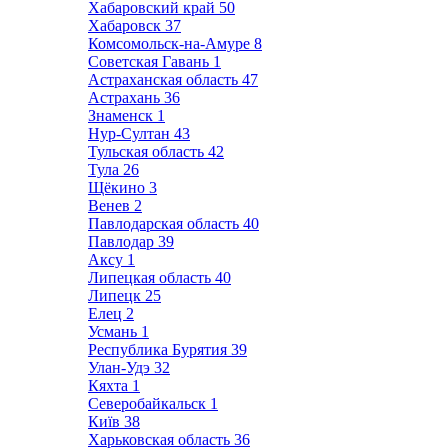
Хабаровский край
50
Хабаровск
37
Комсомольск-на-Амуре
8
Советская Гавань
1
Астраханская область
47
Астрахань
36
Знаменск
1
Нур-Султан
43
Тульская область
42
Тула
26
Щёкино
3
Венев
2
Павлодарская область
40
Павлодар
39
Аксу
1
Липецкая область
40
Липецк
25
Елец
2
Усмань
1
Республика Бурятия
39
Улан-Удэ
32
Кяхта
1
Северобайкальск
1
Київ
38
Харьковская область
36