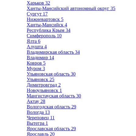
Харьков
32
Ханты-Мансийский автономный округ
35
Сургут
17
Нижневартовск
5
Ханты-Мансийск
4
Республика Крым
34
Симферополь
10
Ялта
6
Алушта
4
Владимирская область
34
Владимир
14
Ковров
5
Муром
3
Ульяновская область
30
Ульяновск
25
Димитровград
2
Новоульяновск
1
Мангистауская область
30
Актау
28
Вологодская область
29
Вологда
13
Череповец
11
Вытегра
1
Ярославская область
29
Ярославль
20