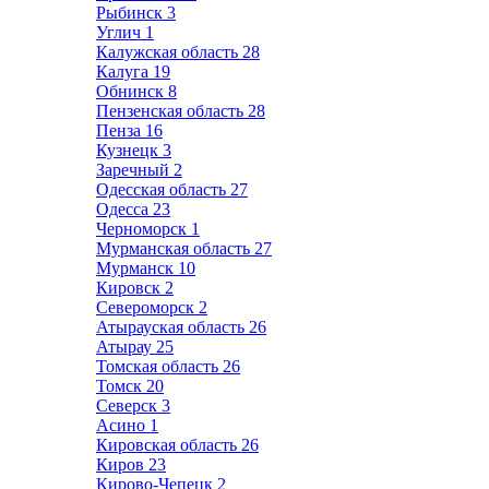
Рыбинск
3
Углич
1
Калужская область
28
Калуга
19
Обнинск
8
Пензенская область
28
Пенза
16
Кузнецк
3
Заречный
2
Одесская область
27
Одесса
23
Черноморск
1
Мурманская область
27
Мурманск
10
Кировск
2
Североморск
2
Атырауская область
26
Атырау
25
Томская область
26
Томск
20
Северск
3
Асино
1
Кировская область
26
Киров
23
Кирово-Чепецк
2