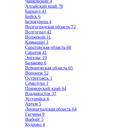
Чайковский
4
Алтайский край
78
Барнаул
43
Бийск
6
Белокуриха
4
Волгоградская область
72
Волгоград
42
Волжский
11
Камышин
3
Саратовская область
68
Саратов
41
Энгельс
10
Балаково
6
Воронежская область
65
Воронеж
52
Острогожск
1
Семилуки
1
Приморский край
64
Владивосток
37
Уссурийск
6
Артем
5
Ленинградская область
64
Гатчина
9
Выборг
5
Кудрово
4