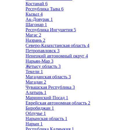
Костанай
6
Республика Тыва
6
Кызыл
4
Ак-Довурак
1
Шагонар
1
Республика Ингушетия
5
Магас
2
Назрань
2
Северо-Казахстанская область
4
Петропавловск
3
Ненецкий автономный округ
4
Нарьян-Мар
3
Жетысу область
3
Текели
1
Магаданская область
3
Магадан
2
Чувашская Республика
3
Алатырь
1
Мариинский Посад
1
Еврейская автономная область
2
Биробиджан
1
Облучье
1
Нарынская область
1
Нарын
1
Республика Калмыкия
1