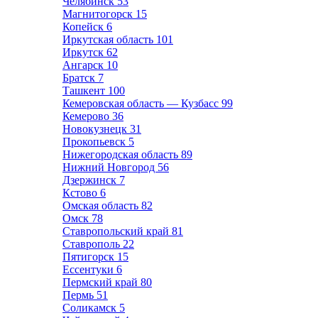
Челябинск
53
Магнитогорск
15
Копейск
6
Иркутская область
101
Иркутск
62
Ангарск
10
Братск
7
Ташкент
100
Кемеровская область — Кузбасс
99
Кемерово
36
Новокузнецк
31
Прокопьевск
5
Нижегородская область
89
Нижний Новгород
56
Дзержинск
7
Кстово
6
Омская область
82
Омск
78
Ставропольский край
81
Ставрополь
22
Пятигорск
15
Ессентуки
6
Пермский край
80
Пермь
51
Соликамск
5