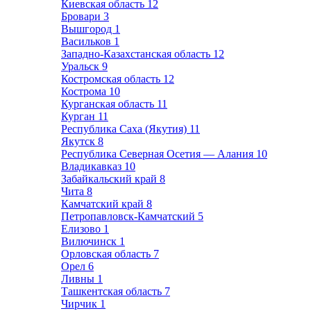
Киевская область
12
Бровари
3
Вышгород
1
Васильков
1
Западно-Казахстанская область
12
Уральск
9
Костромская область
12
Кострома
10
Курганская область
11
Курган
11
Республика Саха (Якутия)
11
Якутск
8
Республика Северная Осетия — Алания
10
Владикавказ
10
Забайкальский край
8
Чита
8
Камчатский край
8
Петропавловск-Камчатский
5
Елизово
1
Вилючинск
1
Орловская область
7
Орел
6
Ливны
1
Ташкентская область
7
Чирчик
1