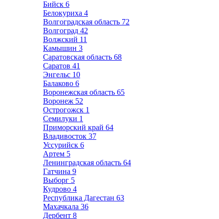
Бийск
6
Белокуриха
4
Волгоградская область
72
Волгоград
42
Волжский
11
Камышин
3
Саратовская область
68
Саратов
41
Энгельс
10
Балаково
6
Воронежская область
65
Воронеж
52
Острогожск
1
Семилуки
1
Приморский край
64
Владивосток
37
Уссурийск
6
Артем
5
Ленинградская область
64
Гатчина
9
Выборг
5
Кудрово
4
Республика Дагестан
63
Махачкала
36
Дербент
8