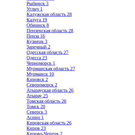
Рыбинск
3
Углич
1
Калужская область
28
Калуга
19
Обнинск
8
Пензенская область
28
Пенза
16
Кузнецк
3
Заречный
2
Одесская область
27
Одесса
23
Черноморск
1
Мурманская область
27
Мурманск
10
Кировск
2
Североморск
2
Атырауская область
26
Атырау
25
Томская область
26
Томск
20
Северск
3
Асино
1
Кировская область
26
Киров
23
Кирово-Чепецк
2