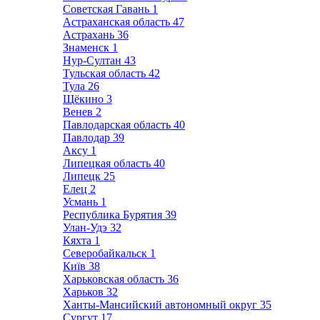
Советская Гавань
1
Астраханская область
47
Астрахань
36
Знаменск
1
Нур-Султан
43
Тульская область
42
Тула
26
Щёкино
3
Венев
2
Павлодарская область
40
Павлодар
39
Аксу
1
Липецкая область
40
Липецк
25
Елец
2
Усмань
1
Республика Бурятия
39
Улан-Удэ
32
Кяхта
1
Северобайкальск
1
Київ
38
Харьковская область
36
Харьков
32
Ханты-Мансийский автономный округ
35
Сургут
17