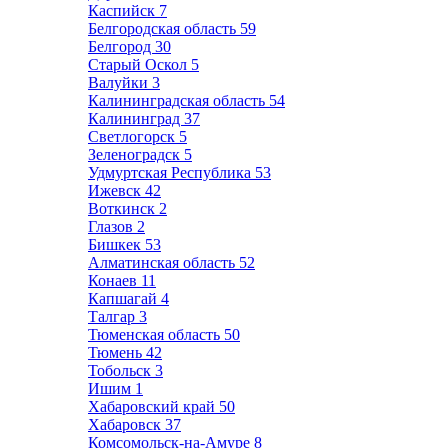
Каспийск
7
Белгородская область
59
Белгород
30
Старый Оскол
5
Валуйки
3
Калининградская область
54
Калининград
37
Светлогорск
5
Зеленоградск
5
Удмуртская Республика
53
Ижевск
42
Воткинск
2
Глазов
2
Бишкек
53
Алматинская область
52
Конаев
11
Капшагай
4
Талгар
3
Тюменская область
50
Тюмень
42
Тобольск
3
Ишим
1
Хабаровский край
50
Хабаровск
37
Комсомольск-на-Амуре
8