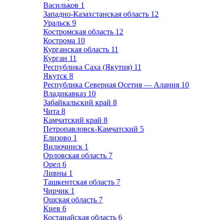
Васильков
1
Западно-Казахстанская область
12
Уральск
9
Костромская область
12
Кострома
10
Курганская область
11
Курган
11
Республика Саха (Якутия)
11
Якутск
8
Республика Северная Осетия — Алания
10
Владикавказ
10
Забайкальский край
8
Чита
8
Камчатский край
8
Петропавловск-Камчатский
5
Елизово
1
Вилючинск
1
Орловская область
7
Орел
6
Ливны
1
Ташкентская область
7
Чирчик
1
Ошская область
7
Киев
6
Костанайская область
6