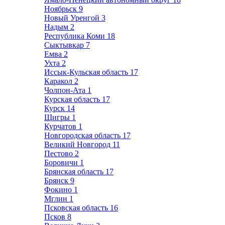
Ноябрьск
9
Новый Уренгой
3
Надым
2
Республика Коми
18
Сыктывкар
7
Емва
2
Ухта
2
Иссык-Кульская область
17
Каракол
2
Чолпон-Ата
1
Курская область
17
Курск
14
Щигры
1
Курчатов
1
Новгородская область
17
Великий Новгород
11
Пестово
2
Боровичи
1
Брянская область
17
Брянск
9
Фокино
1
Мглин
1
Псковская область
16
Псков
8