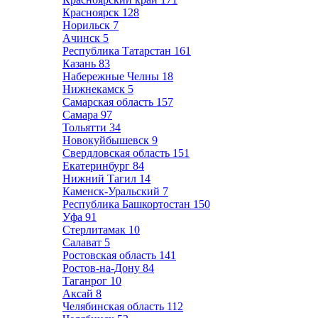
Красноярск
128
Норильск
7
Ачинск
5
Республика Татарстан
161
Казань
83
Набережные Челны
18
Нижнекамск
5
Самарская область
157
Самара
97
Тольятти
34
Новокуйбышевск
9
Свердловская область
151
Екатеринбург
84
Нижний Тагил
14
Каменск-Уральский
7
Республика Башкортостан
150
Уфа
91
Стерлитамак
10
Салават
5
Ростовская область
141
Ростов-на-Дону
84
Таганрог
10
Аксай
8
Челябинская область
112