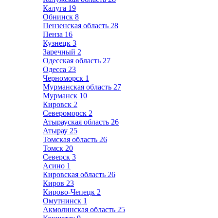
Калуга
19
Обнинск
8
Пензенская область
28
Пенза
16
Кузнецк
3
Заречный
2
Одесская область
27
Одесса
23
Черноморск
1
Мурманская область
27
Мурманск
10
Кировск
2
Североморск
2
Атырауская область
26
Атырау
25
Томская область
26
Томск
20
Северск
3
Асино
1
Кировская область
26
Киров
23
Кирово-Чепецк
2
Омутнинск
1
Акмолинская область
25