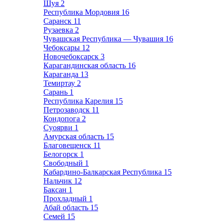
Шуя
2
Республика Мордовия
16
Саранск
11
Рузаевка
2
Чувашская Республика — Чувашия
16
Чебоксары
12
Новочебоксарск
3
Карагандинская область
16
Караганда
13
Темиртау
2
Сарань
1
Республика Карелия
15
Петрозаводск
11
Кондопога
2
Суоярви
1
Амурская область
15
Благовещенск
11
Белогорск
1
Свободный
1
Кабардино-Балкарская Республика
15
Нальчик
12
Баксан
1
Прохладный
1
Абай область
15
Семей
15