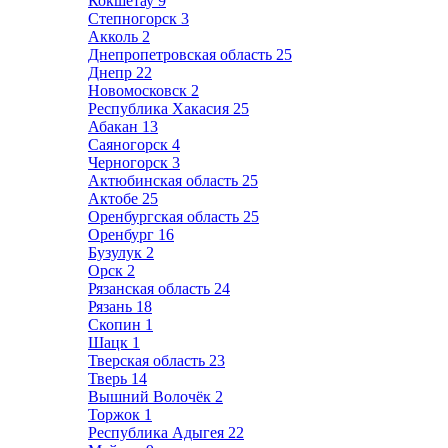
Кокшетау
9
Степногорск
3
Акколь
2
Днепропетровская область
25
Днепр
22
Новомосковск
2
Республика Хакасия
25
Абакан
13
Саяногорск
4
Черногорск
3
Актюбинская область
25
Актобе
25
Оренбургская область
25
Оренбург
16
Бузулук
2
Орск
2
Рязанская область
24
Рязань
18
Скопин
1
Шацк
1
Тверская область
23
Тверь
14
Вышний Волочёк
2
Торжок
1
Республика Адыгея
22