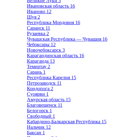
Великие Луки
3
Ивановская область
16
Иваново
12
Шуя
2
Республика Мордовия
16
Саранск
11
Рузаевка
2
Чувашская Республика — Чувашия
16
Чебоксары
12
Новочебоксарск
3
Карагандинская область
16
Караганда
13
Темиртау
2
Сарань
1
Республика Карелия
15
Петрозаводск
11
Кондопога
2
Суоярви
1
Амурская область
15
Благовещенск
11
Белогорск
1
Свободный
1
Кабардино-Балкарская Республика
15
Нальчик
12
Баксан
1