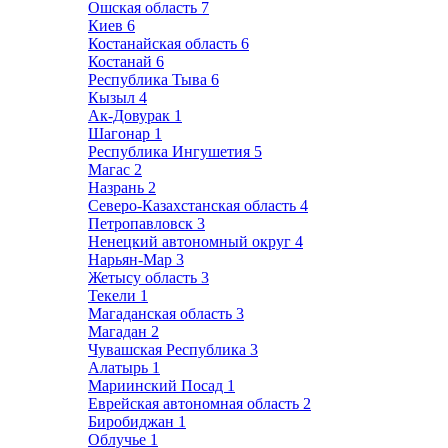
Ошская область
7
Киев
6
Костанайская область
6
Костанай
6
Республика Тыва
6
Кызыл
4
Ак-Довурак
1
Шагонар
1
Республика Ингушетия
5
Магас
2
Назрань
2
Северо-Казахстанская область
4
Петропавловск
3
Ненецкий автономный округ
4
Нарьян-Мар
3
Жетысу область
3
Текели
1
Магаданская область
3
Магадан
2
Чувашская Республика
3
Алатырь
1
Мариинский Посад
1
Еврейская автономная область
2
Биробиджан
1
Облучье
1