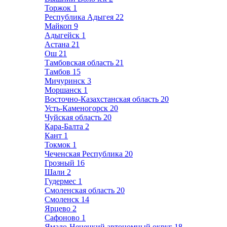
Торжок
1
Республика Адыгея
22
Майкоп
9
Адыгейск
1
Астана
21
Ош
21
Тамбовская область
21
Тамбов
15
Мичуринск
3
Моршанск
1
Восточно-Казахстанская область
20
Усть-Каменогорск
20
Чуйская область
20
Кара-Балта
2
Кант
1
Токмок
1
Чеченская Республика
20
Грозный
16
Шали
2
Гудермес
1
Смоленская область
20
Смоленск
14
Ярцево
2
Сафоново
1
Ямало-Ненецкий автономный округ
18