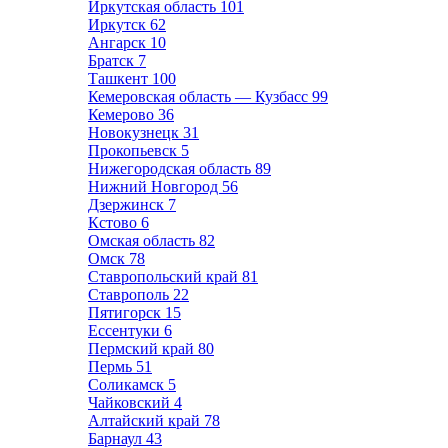
Иркутская область
101
Иркутск
62
Ангарск
10
Братск
7
Ташкент
100
Кемеровская область — Кузбасс
99
Кемерово
36
Новокузнецк
31
Прокопьевск
5
Нижегородская область
89
Нижний Новгород
56
Дзержинск
7
Кстово
6
Омская область
82
Омск
78
Ставропольский край
81
Ставрополь
22
Пятигорск
15
Ессентуки
6
Пермский край
80
Пермь
51
Соликамск
5
Чайковский
4
Алтайский край
78
Барнаул
43