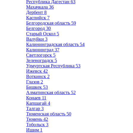
Республика Дагестан
63
Махачкала
36
Дербент
8
Каспийск
7
Белгородская область
59
Белгород
30
Старый Оскол
5
Валуйки
3
Калининградская область
54
Калининград
37
Светлогорск
5
Зеленоградск
5
Удмуртская Республика
53
Ижевск
42
Воткинск
2
Глазов
2
Бишкек
53
Алматинская область
52
Конаев
11
Капшагай
4
Талгар
3
Тюменская область
50
Тюмень
42
Тобольск
3
Ишим
1