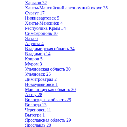
Харьков
32
Ханты-Мансийский автономный округ
35
Сургут
17
Нижневартовск
5
Ханты-Мансийск
4
Республика Крым
34
Симферополь
10
Ялта
6
Алушта
4
Владимирская область
34
Владимир
14
Ковров
5
Муром
3
Ульяновская область
30
Ульяновск
25
Димитровград
2
Новоульяновск
1
Мангистауская область
30
Актау
28
Вологодская область
29
Вологда
13
Череповец
11
Вытегра
1
Ярославская область
29
Ярославль
20