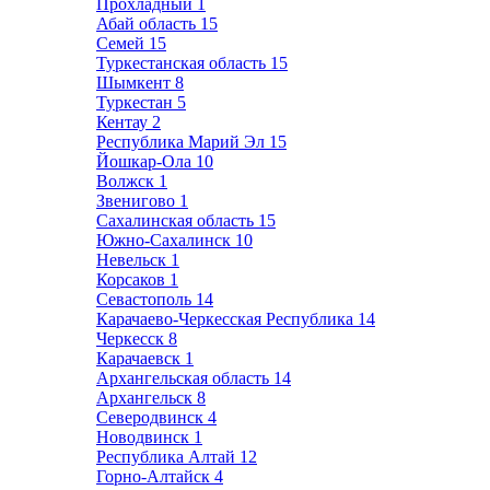
Прохладный
1
Абай область
15
Семей
15
Туркестанская область
15
Шымкент
8
Туркестан
5
Кентау
2
Республика Марий Эл
15
Йошкар-Ола
10
Волжск
1
Звенигово
1
Сахалинская область
15
Южно-Сахалинск
10
Невельск
1
Корсаков
1
Севастополь
14
Карачаево-Черкесская Республика
14
Черкесск
8
Карачаевск
1
Архангельская область
14
Архангельск
8
Северодвинск
4
Новодвинск
1
Республика Алтай
12
Горно-Алтайск
4