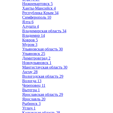
Нижневартовск
5
Ханты-Мансийск
4
Республика Крым
34
Симферополь
10
Ялта
6
Алушта
4
Владимирская область
34
Владимир
14
Ковров
5
Муром
3
Ульяновская область
30
Ульяновск
25
Димитровград
2
Новоульяновск
1
Мангистауская область
30
Актау
28
Вологодская область
29
Вологда
13
Череповец
11
Вытегра
1
Ярославская область
29
Ярославль
20
Рыбинск
3
Углич
1
Калужская область
28