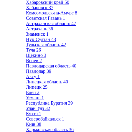
Хабаровский край
50
Хабаровск
37
Комсомольск-на-Амуре
8
Советская Гавань
1
Астраханская область
47
Астрахань
36
Знаменск
1
Нур-Султан
43
Тульская область
42
Тула
26
Щёкино
3
Венев
2
Павлодарская область
40
Павлодар
39
Аксу
1
Липецкая область
40
Липецк
25
Елец
2
Усмань
1
Республика Бурятия
39
Улан-Удэ
32
Кяхта
1
Северобайкальск
1
Київ
38
Харьковская область
36