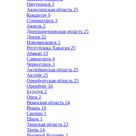
Омутнинск
1
Акмолинская область
25
Кокшетау
9
Степногорск
3
Акколь
2
Днепропетровская область
25
Днепр
22
Новомосковск
2
Республика Хакасия
25
Абакан
13
Саяногорск
4
Черногорск
3
Актюбинская область
25
Актобе
25
Оренбургская область
25
Оренбург
16
Бузулук
2
Орск
2
Рязанская область
24
Рязань
18
Скопин
1
Шацк
1
Тверская область
23
Тверь
14
Вышний Волочёк
2