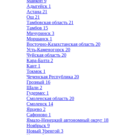
Майкоп
9
Адыгейск
1
Астана
21
Ош
21
Тамбовская область
21
Тамбов
15
Мичуринск
3
Моршанск
1
Восточно-Казахстанская область
20
Усть-Каменогорск
20
Чуйская область
20
Кара-Балта
2
Кант
1
Токмок
1
Чеченская Республика
20
Грозный
16
Шали
2
Гудермес
1
Смоленская область
20
Смоленск
14
Ярцево
2
Сафоново
1
Ямало-Ненецкий автономный округ
18
Ноябрьск
9
Новый Уренгой
3