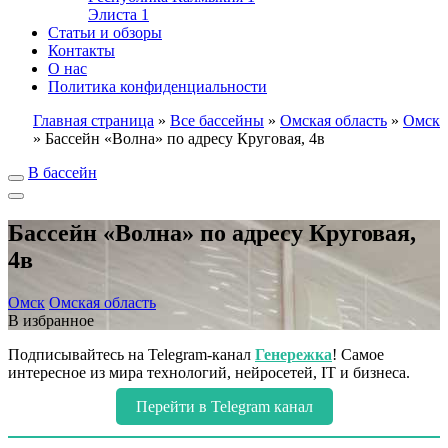
Элиста
1
Статьи и обзоры
Контакты
О нас
Политика конфиденциальности
Главная страница
»
Все бассейны
»
Омская область
»
Омск
»
Бассейн «Волна» по адресу Круговая, 4в
В бассейн
Бассейн «Волна» по адресу Круговая,
4в
Омск
Омская область
В избранное
Подписывайтесь на Telegram-канал
Генережка
! Самое
интересное из мира технологий, нейросетей, IT и бизнеса.
Перейти в Telegram канал