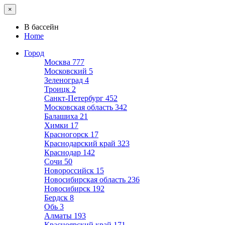
×
В бассейн
Home
Город
Москва
777
Московский
5
Зеленоград
4
Троицк
2
Санкт-Петербург
452
Московская область
342
Балашиха
21
Химки
17
Красногорск
17
Краснодарский край
323
Краснодар
142
Сочи
50
Новороссийск
15
Новосибирская область
236
Новосибирск
192
Бердск
8
Обь
3
Алматы
193
Красноярский край
171