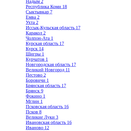
Надым
2
Республика Коми
18
Сыктывкар
7
Емва
2
Ухта
2
Иссык-Кульская область
17
Каракол
2
Чолпон-Ата
1
Курская область
17
Курск
14
Щигры
1
Курчатов
1
Новгородская область
17
Великий Новгород
11
Пестово
2
Боровичи
1
Брянская область
17
Брянск
9
Фокино
1
Мглин
1
Псковская область
16
Псков
8
Великие Луки
3
Ивановская область
16
Иваново
12