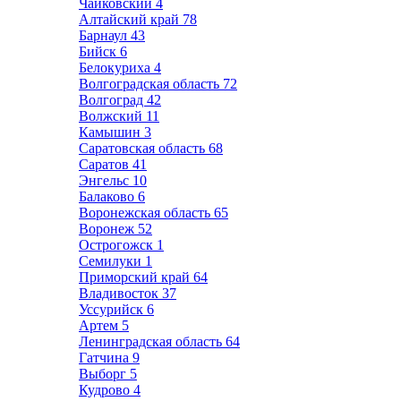
Чайковский
4
Алтайский край
78
Барнаул
43
Бийск
6
Белокуриха
4
Волгоградская область
72
Волгоград
42
Волжский
11
Камышин
3
Саратовская область
68
Саратов
41
Энгельс
10
Балаково
6
Воронежская область
65
Воронеж
52
Острогожск
1
Семилуки
1
Приморский край
64
Владивосток
37
Уссурийск
6
Артем
5
Ленинградская область
64
Гатчина
9
Выборг
5
Кудрово
4