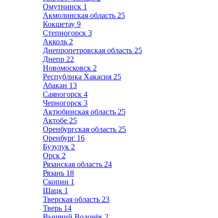
Омутнинск
1
Акмолинская область
25
Кокшетау
9
Степногорск
3
Акколь
2
Днепропетровская область
25
Днепр
22
Новомосковск
2
Республика Хакасия
25
Абакан
13
Саяногорск
4
Черногорск
3
Актюбинская область
25
Актобе
25
Оренбургская область
25
Оренбург
16
Бузулук
2
Орск
2
Рязанская область
24
Рязань
18
Скопин
1
Шацк
1
Тверская область
23
Тверь
14
Вышний Волочёк
2