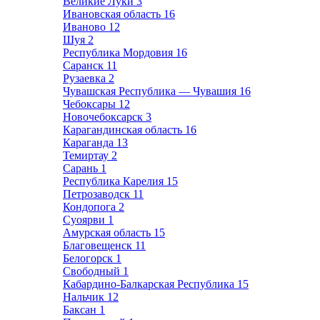
Великие Луки
3
Ивановская область
16
Иваново
12
Шуя
2
Республика Мордовия
16
Саранск
11
Рузаевка
2
Чувашская Республика — Чувашия
16
Чебоксары
12
Новочебоксарск
3
Карагандинская область
16
Караганда
13
Темиртау
2
Сарань
1
Республика Карелия
15
Петрозаводск
11
Кондопога
2
Суоярви
1
Амурская область
15
Благовещенск
11
Белогорск
1
Свободный
1
Кабардино-Балкарская Республика
15
Нальчик
12
Баксан
1