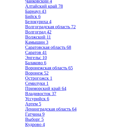
Чайковский
4
Алтайский край
78
Барнаул
43
Бийск
6
Белокуриха
4
Волгоградская область
72
Волгоград
42
Волжский
11
Камышин
3
Саратовская область
68
Саратов
41
Энгельс
10
Балаково
6
Воронежская область
65
Воронеж
52
Острогожск
1
Семилуки
1
Приморский край
64
Владивосток
37
Уссурийск
6
Артем
5
Ленинградская область
64
Гатчина
9
Выборг
5
Кудрово
4