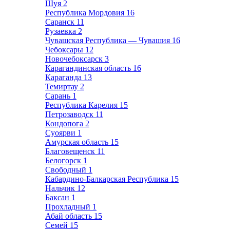
Шуя
2
Республика Мордовия
16
Саранск
11
Рузаевка
2
Чувашская Республика — Чувашия
16
Чебоксары
12
Новочебоксарск
3
Карагандинская область
16
Караганда
13
Темиртау
2
Сарань
1
Республика Карелия
15
Петрозаводск
11
Кондопога
2
Суоярви
1
Амурская область
15
Благовещенск
11
Белогорск
1
Свободный
1
Кабардино-Балкарская Республика
15
Нальчик
12
Баксан
1
Прохладный
1
Абай область
15
Семей
15