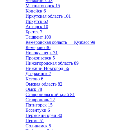
Челябинск
53
Магнитогорск
15
Копейск
6
Иркутская область
101
Иркутск
62
Ангарск
10
Братск
7
Ташкент
100
Кемеровская область — Кузбасс
99
Кемерово
36
Новокузнецк
31
Прокопьевск
5
Нижегородская область
89
Нижний Новгород
56
Дзержинск
7
Кстово
6
Омская область
82
Омск
78
Ставропольский край
81
Ставрополь
22
Пятигорск
15
Ессентуки
6
Пермский край
80
Пермь
51
Соликамск
5