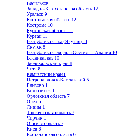
Васильков
1
Западно-Казахстанская область
12
Уральск
9
Костромская область
12
Кострома
10
Курганская область
11
Курган
11
Республика Саха (Якутия)
11
Якутск
8
Республика Северная Осетия — Алания
10
Владикавказ
10
Забайкальский край
8
Чита
8
Камчатский край
8
Петропавловск-Камчатский
5
Елизово
1
Вилючинск
1
Орловская область
7
Орел
6
Ливны
1
Ташкентская область
7
Чирчик
1
Ошская область
7
Киев
6
Костанайская область
6