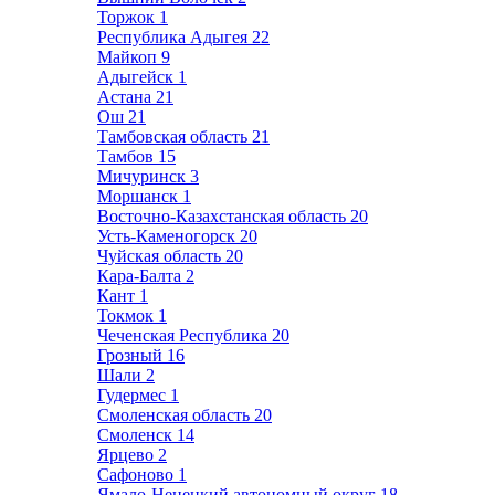
Торжок
1
Республика Адыгея
22
Майкоп
9
Адыгейск
1
Астана
21
Ош
21
Тамбовская область
21
Тамбов
15
Мичуринск
3
Моршанск
1
Восточно-Казахстанская область
20
Усть-Каменогорск
20
Чуйская область
20
Кара-Балта
2
Кант
1
Токмок
1
Чеченская Республика
20
Грозный
16
Шали
2
Гудермес
1
Смоленская область
20
Смоленск
14
Ярцево
2
Сафоново
1
Ямало-Ненецкий автономный округ
18