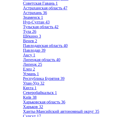
Советская Гавань
1
Астраханская область
47
Астрахань
36
Знаменск
1
Нур-Султан
43
Тульская область
42
Тула
26
Щёкино
3
Венев
2
Павлодарская область
40
Павлодар
39
Аксу
1
Липецкая область
40
Липецк
25
Елец
2
Усмань
1
Республика Бурятия
39
Улан-Удэ
32
Кяхта
1
Северобайкальск
1
Київ
38
Харьковская область
36
Харьков
32
Ханты-Мансийский автономный округ
35
Сургут
17