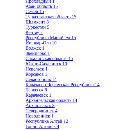
Прохладный
1
Абай область
15
Семей
15
Туркестанская область
15
Шымкент
8
Туркестан
5
Кентау
2
Республика Марий Эл
15
Йошкар-Ола
10
Волжск
1
Звенигово
1
Сахалинская область
15
Южно-Сахалинск
10
Невельск
1
Корсаков
1
Севастополь
14
Карачаево-Черкесская Республика
14
Черкесск
8
Карачаевск
1
Архангельская область
14
Архангельск
8
Северодвинск
4
Новодвинск
1
Республика Алтай
12
Горно-Алтайск
4