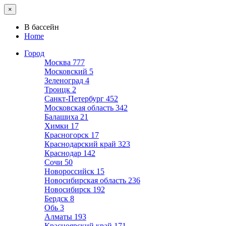
×
В бассейн
Home
Город
Москва
777
Московский
5
Зеленоград
4
Троицк
2
Санкт-Петербург
452
Московская область
342
Балашиха
21
Химки
17
Красногорск
17
Краснодарский край
323
Краснодар
142
Сочи
50
Новороссийск
15
Новосибирская область
236
Новосибирск
192
Бердск
8
Обь
3
Алматы
193
Красноярский край
171