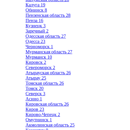
Калуга
19
Обнинск
8
Пензенская область
28
Пенза
16
Кузнецк
3
Заречный
2
Одесская область
27
Одесса
23
Черноморск
1
Мурманская область
27
Мурманск
10
Кировск
2
Североморск
2
Атырауская область
26
Атырау
25
Томская область
26
Томск
20
Северск
3
Асино
1
Кировская область
26
Киров
23
Кирово-Чепецк
2
Омутнинск
1
Акмолинская область
25