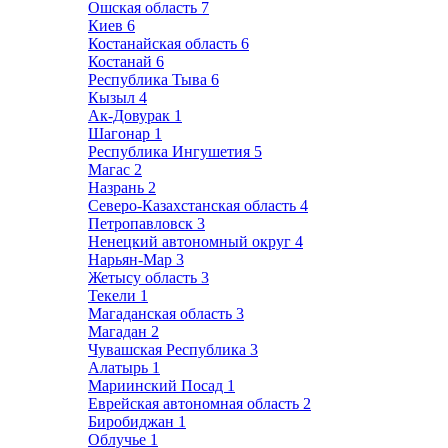
Ошская область
7
Киев
6
Костанайская область
6
Костанай
6
Республика Тыва
6
Кызыл
4
Ак-Довурак
1
Шагонар
1
Республика Ингушетия
5
Магас
2
Назрань
2
Северо-Казахстанская область
4
Петропавловск
3
Ненецкий автономный округ
4
Нарьян-Мар
3
Жетысу область
3
Текели
1
Магаданская область
3
Магадан
2
Чувашская Республика
3
Алатырь
1
Мариинский Посад
1
Еврейская автономная область
2
Биробиджан
1
Облучье
1