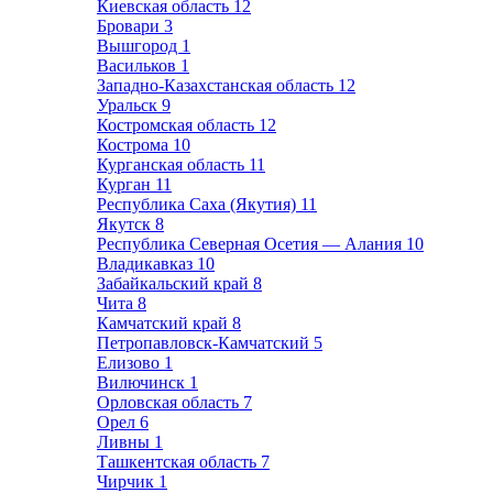
Киевская область
12
Бровари
3
Вышгород
1
Васильков
1
Западно-Казахстанская область
12
Уральск
9
Костромская область
12
Кострома
10
Курганская область
11
Курган
11
Республика Саха (Якутия)
11
Якутск
8
Республика Северная Осетия — Алания
10
Владикавказ
10
Забайкальский край
8
Чита
8
Камчатский край
8
Петропавловск-Камчатский
5
Елизово
1
Вилючинск
1
Орловская область
7
Орел
6
Ливны
1
Ташкентская область
7
Чирчик
1