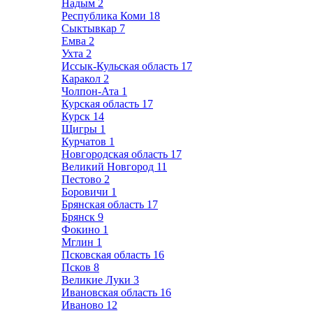
Надым
2
Республика Коми
18
Сыктывкар
7
Емва
2
Ухта
2
Иссык-Кульская область
17
Каракол
2
Чолпон-Ата
1
Курская область
17
Курск
14
Щигры
1
Курчатов
1
Новгородская область
17
Великий Новгород
11
Пестово
2
Боровичи
1
Брянская область
17
Брянск
9
Фокино
1
Мглин
1
Псковская область
16
Псков
8
Великие Луки
3
Ивановская область
16
Иваново
12