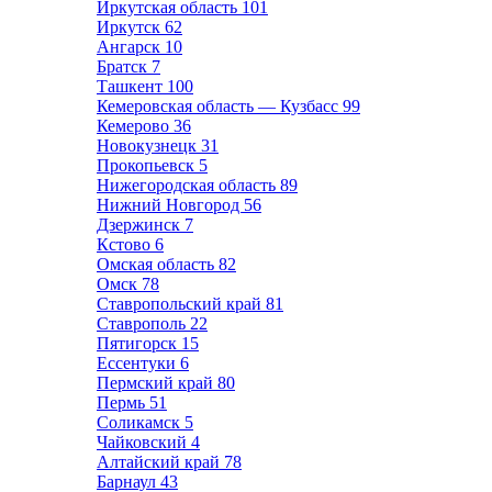
Иркутская область
101
Иркутск
62
Ангарск
10
Братск
7
Ташкент
100
Кемеровская область — Кузбасс
99
Кемерово
36
Новокузнецк
31
Прокопьевск
5
Нижегородская область
89
Нижний Новгород
56
Дзержинск
7
Кстово
6
Омская область
82
Омск
78
Ставропольский край
81
Ставрополь
22
Пятигорск
15
Ессентуки
6
Пермский край
80
Пермь
51
Соликамск
5
Чайковский
4
Алтайский край
78
Барнаул
43