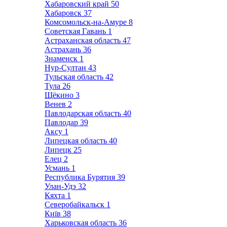
Хабаровский край
50
Хабаровск
37
Комсомольск-на-Амуре
8
Советская Гавань
1
Астраханская область
47
Астрахань
36
Знаменск
1
Нур-Султан
43
Тульская область
42
Тула
26
Щёкино
3
Венев
2
Павлодарская область
40
Павлодар
39
Аксу
1
Липецкая область
40
Липецк
25
Елец
2
Усмань
1
Республика Бурятия
39
Улан-Удэ
32
Кяхта
1
Северобайкальск
1
Київ
38
Харьковская область
36