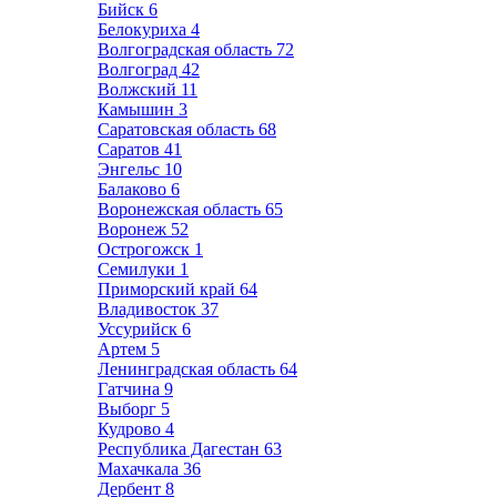
Бийск
6
Белокуриха
4
Волгоградская область
72
Волгоград
42
Волжский
11
Камышин
3
Саратовская область
68
Саратов
41
Энгельс
10
Балаково
6
Воронежская область
65
Воронеж
52
Острогожск
1
Семилуки
1
Приморский край
64
Владивосток
37
Уссурийск
6
Артем
5
Ленинградская область
64
Гатчина
9
Выборг
5
Кудрово
4
Республика Дагестан
63
Махачкала
36
Дербент
8