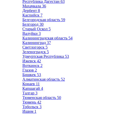
Республика Дагестан
63
Махачкала
36
Дербент
8
Каспийск
7
Белгородская область
59
Белгород
30
Старый Оскол
5
Валуйки
3
Калининградская область
54
Калининград
37
Светлогорск
5
Зеленоградск
5
Удмуртская Республика
53
Ижевск
42
Воткинск
2
Глазов
2
Бишкек
53
Алматинская область
52
Конаев
11
Капшагай
4
Талгар
3
Тюменская область
50
Тюмень
42
Тобольск
3
Ишим
1