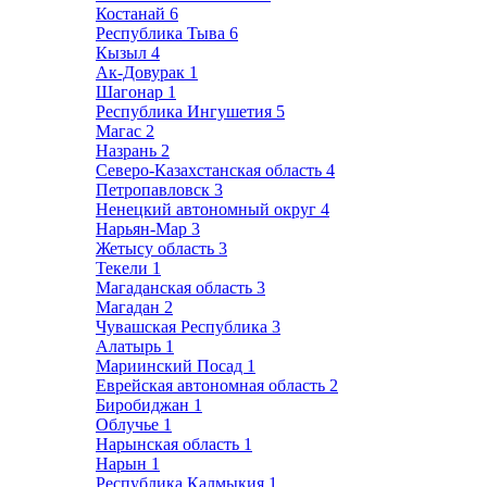
Костанай
6
Республика Тыва
6
Кызыл
4
Ак-Довурак
1
Шагонар
1
Республика Ингушетия
5
Магас
2
Назрань
2
Северо-Казахстанская область
4
Петропавловск
3
Ненецкий автономный округ
4
Нарьян-Мар
3
Жетысу область
3
Текели
1
Магаданская область
3
Магадан
2
Чувашская Республика
3
Алатырь
1
Мариинский Посад
1
Еврейская автономная область
2
Биробиджан
1
Облучье
1
Нарынская область
1
Нарын
1
Республика Калмыкия
1