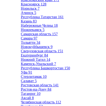
Красноярск
128
Норильск
7
Ачинск
5
Республика Татарстан
161
Казань
83
Набережные Челны
18
Нижнекамск
5
Самарская область
157
Самара
97
Тольятти
34
Новокуйбышевск
9
Свердловская область
151
Екатеринбург
84
Нижний Тагил
14
Каменск-Уральский
7
Республика Башкортостан
150
Уфа
91
Стерлитамак
10
Салават
5
Ростовская область
141
Ростов-на-Дону
84
Таганрог
10
Аксай
8
Челябинская область
112