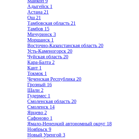
Майкоп
9
Адыгейск
1
Астана
21
Ош
21
Тамбовская область
21
Тамбов
15
Мичуринск
3
Моршанск
1
Восточно-Казахстанская область
20
Усть-Каменогорск
20
Чуйская область
20
Кара-Балта
2
Кант
1
Токмок
1
Чеченская Республика
20
Грозный
16
Шали
2
Гудермес
1
Смоленская область
20
Смоленск
14
Ярцево
2
Сафоново
1
Ямало-Ненецкий автономный округ
18
Ноябрьск
9
Новый Уренгой
3