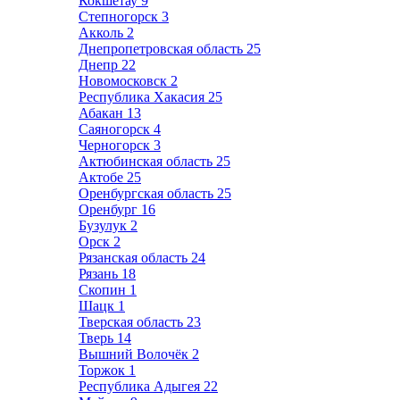
Кокшетау
9
Степногорск
3
Акколь
2
Днепропетровская область
25
Днепр
22
Новомосковск
2
Республика Хакасия
25
Абакан
13
Саяногорск
4
Черногорск
3
Актюбинская область
25
Актобе
25
Оренбургская область
25
Оренбург
16
Бузулук
2
Орск
2
Рязанская область
24
Рязань
18
Скопин
1
Шацк
1
Тверская область
23
Тверь
14
Вышний Волочёк
2
Торжок
1
Республика Адыгея
22