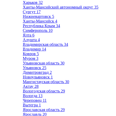
Харьков
32
Ханты-Мансийский автономный округ
35
Сургут
17
Нижневартовск
5
Ханты-Мансийск
4
Республика Крым
34
Симферополь
10
Ялта
6
Алушта
4
Владимирская область
34
Владимир
14
Ковров
5
Муром
3
Ульяновская область
30
Ульяновск
25
Димитровград
2
Новоульяновск
1
Мангистауская область
30
Актау
28
Вологодская область
29
Вологда
13
Череповец
11
Вытегра
1
Ярославская область
29
Ярославль
20