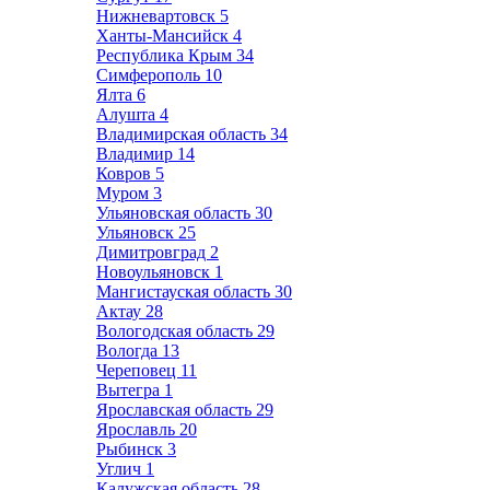
Нижневартовск
5
Ханты-Мансийск
4
Республика Крым
34
Симферополь
10
Ялта
6
Алушта
4
Владимирская область
34
Владимир
14
Ковров
5
Муром
3
Ульяновская область
30
Ульяновск
25
Димитровград
2
Новоульяновск
1
Мангистауская область
30
Актау
28
Вологодская область
29
Вологда
13
Череповец
11
Вытегра
1
Ярославская область
29
Ярославль
20
Рыбинск
3
Углич
1
Калужская область
28