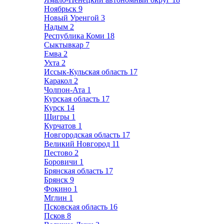
Ноябрьск
9
Новый Уренгой
3
Надым
2
Республика Коми
18
Сыктывкар
7
Емва
2
Ухта
2
Иссык-Кульская область
17
Каракол
2
Чолпон-Ата
1
Курская область
17
Курск
14
Щигры
1
Курчатов
1
Новгородская область
17
Великий Новгород
11
Пестово
2
Боровичи
1
Брянская область
17
Брянск
9
Фокино
1
Мглин
1
Псковская область
16
Псков
8