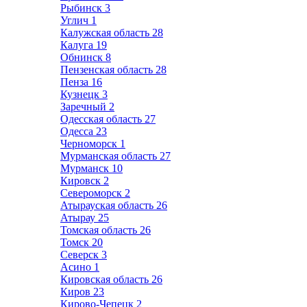
Рыбинск
3
Углич
1
Калужская область
28
Калуга
19
Обнинск
8
Пензенская область
28
Пенза
16
Кузнецк
3
Заречный
2
Одесская область
27
Одесса
23
Черноморск
1
Мурманская область
27
Мурманск
10
Кировск
2
Североморск
2
Атырауская область
26
Атырау
25
Томская область
26
Томск
20
Северск
3
Асино
1
Кировская область
26
Киров
23
Кирово-Чепецк
2