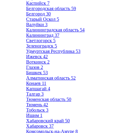
Каспийск
7
Белгородская область
59
Белгород
30
Старый Оскол
5
Валуйки
3
Калининградская область
54
Калининград
37
Светлогорск
5
Зеленоградск
5
Удмуртская Республика
53
Ижевск
42
Воткинск
2
Глазов
2
Бишкек
53
Алматинская область
52
Конаев
11
Капшагай
4
Талгар
3
Тюменская область
50
Тюмень
42
Тобольск
3
Ишим
1
Хабаровский край
50
Хабаровск
37
Комсомольск-на-Амуре
8