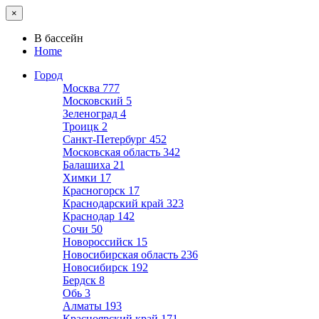
×
В бассейн
Home
Город
Москва
777
Московский
5
Зеленоград
4
Троицк
2
Санкт-Петербург
452
Московская область
342
Балашиха
21
Химки
17
Красногорск
17
Краснодарский край
323
Краснодар
142
Сочи
50
Новороссийск
15
Новосибирская область
236
Новосибирск
192
Бердск
8
Обь
3
Алматы
193
Красноярский край
171