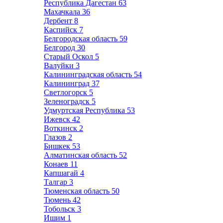
Республика Дагестан
63
Махачкала
36
Дербент
8
Каспийск
7
Белгородская область
59
Белгород
30
Старый Оскол
5
Валуйки
3
Калининградская область
54
Калининград
37
Светлогорск
5
Зеленоградск
5
Удмуртская Республика
53
Ижевск
42
Воткинск
2
Глазов
2
Бишкек
53
Алматинская область
52
Конаев
11
Капшагай
4
Талгар
3
Тюменская область
50
Тюмень
42
Тобольск
3
Ишим
1