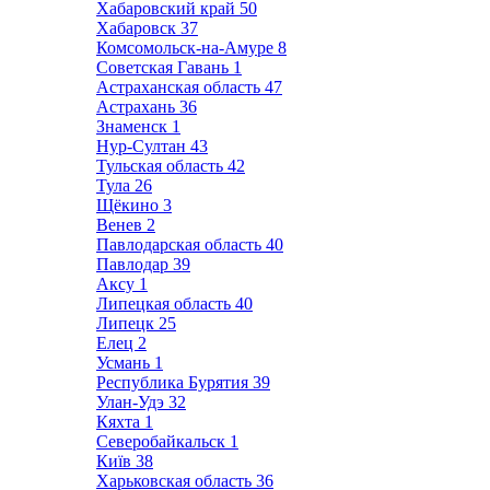
Хабаровский край
50
Хабаровск
37
Комсомольск-на-Амуре
8
Советская Гавань
1
Астраханская область
47
Астрахань
36
Знаменск
1
Нур-Султан
43
Тульская область
42
Тула
26
Щёкино
3
Венев
2
Павлодарская область
40
Павлодар
39
Аксу
1
Липецкая область
40
Липецк
25
Елец
2
Усмань
1
Республика Бурятия
39
Улан-Удэ
32
Кяхта
1
Северобайкальск
1
Київ
38
Харьковская область
36