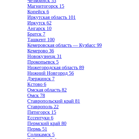
Челябинск
53
Магнитогорск
15
Копейск
6
Иркутская область
101
Иркутск
62
Ангарск
10
Братск
7
Ташкент
100
Кемеровская область — Кузбасс
99
Кемерово
36
Новокузнецк
31
Прокопьевск
5
Нижегородская область
89
Нижний Новгород
56
Дзержинск
7
Кстово
6
Омская область
82
Омск
78
Ставропольский край
81
Ставрополь
22
Пятигорск
15
Ессентуки
6
Пермский край
80
Пермь
51
Соликамск
5