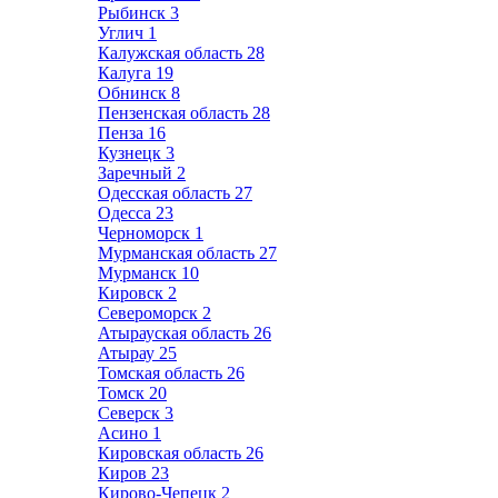
Рыбинск
3
Углич
1
Калужская область
28
Калуга
19
Обнинск
8
Пензенская область
28
Пенза
16
Кузнецк
3
Заречный
2
Одесская область
27
Одесса
23
Черноморск
1
Мурманская область
27
Мурманск
10
Кировск
2
Североморск
2
Атырауская область
26
Атырау
25
Томская область
26
Томск
20
Северск
3
Асино
1
Кировская область
26
Киров
23
Кирово-Чепецк
2