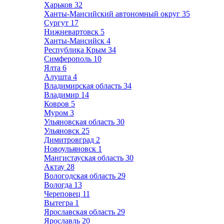
Харьков
32
Ханты-Мансийский автономный округ
35
Сургут
17
Нижневартовск
5
Ханты-Мансийск
4
Республика Крым
34
Симферополь
10
Ялта
6
Алушта
4
Владимирская область
34
Владимир
14
Ковров
5
Муром
3
Ульяновская область
30
Ульяновск
25
Димитровград
2
Новоульяновск
1
Мангистауская область
30
Актау
28
Вологодская область
29
Вологда
13
Череповец
11
Вытегра
1
Ярославская область
29
Ярославль
20