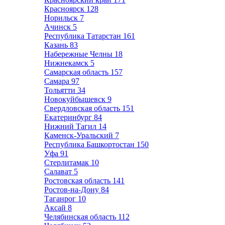
Красноярск
128
Норильск
7
Ачинск
5
Республика Татарстан
161
Казань
83
Набережные Челны
18
Нижнекамск
5
Самарская область
157
Самара
97
Тольятти
34
Новокуйбышевск
9
Свердловская область
151
Екатеринбург
84
Нижний Тагил
14
Каменск-Уральский
7
Республика Башкортостан
150
Уфа
91
Стерлитамак
10
Салават
5
Ростовская область
141
Ростов-на-Дону
84
Таганрог
10
Аксай
8
Челябинская область
112