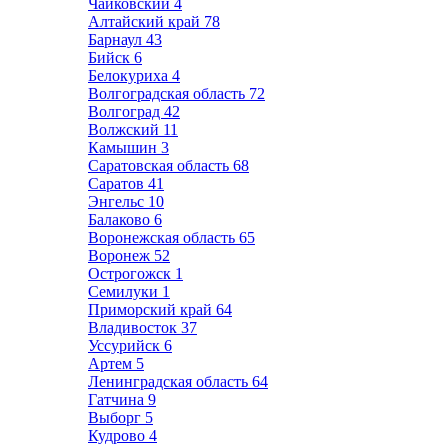
Чайковский
4
Алтайский край
78
Барнаул
43
Бийск
6
Белокуриха
4
Волгоградская область
72
Волгоград
42
Волжский
11
Камышин
3
Саратовская область
68
Саратов
41
Энгельс
10
Балаково
6
Воронежская область
65
Воронеж
52
Острогожск
1
Семилуки
1
Приморский край
64
Владивосток
37
Уссурийск
6
Артем
5
Ленинградская область
64
Гатчина
9
Выборг
5
Кудрово
4