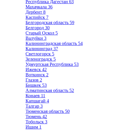
Республика Дагестан
63
Махачкала
36
Дербент
8
Каспийск
7
Белгородская область
59
Белгород
30
Старый Оскол
5
Валуйки
3
Калининградская область
54
Калининград
37
Светлогорск
5
Зеленоградск
5
Удмуртская Республика
53
Ижевск
42
Воткинск
2
Глазов
2
Бишкек
53
Алматинская область
52
Конаев
11
Капшагай
4
Талгар
3
Тюменская область
50
Тюмень
42
Тобольск
3
Ишим
1