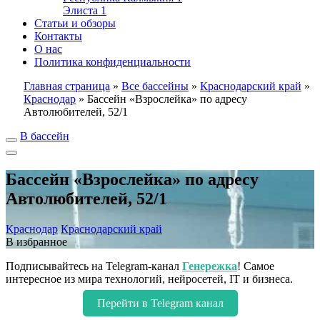
Элиста
1
Статьи и обзоры
Контакты
О нас
Политика конфиденциальности
Главная страница
»
Все бассейны
»
Краснодарский край
»
Краснодар
»
Бассейн «Взрослейка» по адресу
Автолюбителей, 52/1
В бассейн
Бассейн «Взрослейка» по адресу
Автолюбителей, 52/1
Краснодар
Краснодарский край
В избранное
Подписывайтесь на Telegram-канал
Генережка
! Самое
интересное из мира технологий, нейросетей, IT и бизнеса.
Перейти в Telegram канал