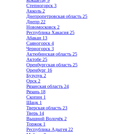
Кокшетау
9
Степногорск
3
Акколь
2
Днепропетровская область
25
Днепр
22
Новомосковск
2
Республика Хакасия
25
Абакан
13
Саяногорск
4
Черногорск
3
Актюбинская область
25
Актобе
25
Оренбургская область
25
Оренбург
16
Бузулук
2
Орск
2
Рязанская область
24
Рязань
18
Скопин
1
Шацк
1
Тверская область
23
Тверь
14
Вышний Волочёк
2
Торжок
1
Республика Адыгея
22