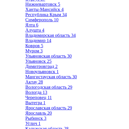
Нижневартовск
5
Ханты-Мансийск
4
Республика Крым
34
Симферополь
10
Ялта
6
Алушта
4
Владимирская область
34
Владимир
14
Ковров
5
Муром
3
Ульяновская область
30
Ульяновск
25
Димитровград
2
Новоульяновск
1
Мангистауская область
30
Актау
28
Вологодская область
29
Вологда
13
Череповец
11
Вытегра
1
Ярославская область
29
Ярославль
20
Рыбинск
3
Углич
1
Калужская область
28