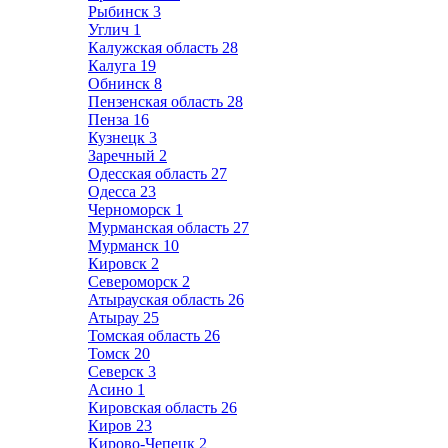
Рыбинск
3
Углич
1
Калужская область
28
Калуга
19
Обнинск
8
Пензенская область
28
Пенза
16
Кузнецк
3
Заречный
2
Одесская область
27
Одесса
23
Черноморск
1
Мурманская область
27
Мурманск
10
Кировск
2
Североморск
2
Атырауская область
26
Атырау
25
Томская область
26
Томск
20
Северск
3
Асино
1
Кировская область
26
Киров
23
Кирово-Чепецк
2