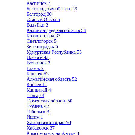
Каспийск
7
Белгородская область
59
Белгород
30
Старый Оскол
5
Валуйки
3
Калининградская область
54
Калининград
37
Светлогорск
5
Зеленоградск
5
Удмуртская Республика
53
Ижевск
42
Воткинск
2
Глазов
2
Бишкек
53
Алматинская область
52
Конаев
11
Капшагай
4
Талгар
3
Тюменская область
50
Тюмень
42
Тобольск
3
Ишим
1
Хабаровский край
50
Хабаровск
37
Комсомольск-на-Амуре
8