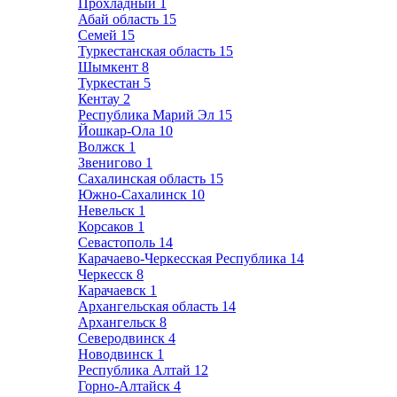
Прохладный
1
Абай область
15
Семей
15
Туркестанская область
15
Шымкент
8
Туркестан
5
Кентау
2
Республика Марий Эл
15
Йошкар-Ола
10
Волжск
1
Звенигово
1
Сахалинская область
15
Южно-Сахалинск
10
Невельск
1
Корсаков
1
Севастополь
14
Карачаево-Черкесская Республика
14
Черкесск
8
Карачаевск
1
Архангельская область
14
Архангельск
8
Северодвинск
4
Новодвинск
1
Республика Алтай
12
Горно-Алтайск
4