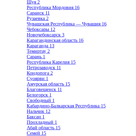
Шуя
2
Республика Мордовия
16
Саранск
11
Рузаевка
2
Чувашская Республика — Чувашия
16
Чебоксары
12
Новочебоксарск
3
Карагандинская область
16
Караганда
13
Темиртау
2
Сарань
1
Республика Карелия
15
Петрозаводск
11
Кондопога
2
Суоярви
1
Амурская область
15
Благовещенск
11
Белогорск
1
Свободный
1
Кабардино-Балкарская Республика
15
Нальчик
12
Баксан
1
Прохладный
1
Абай область
15
Семей
15