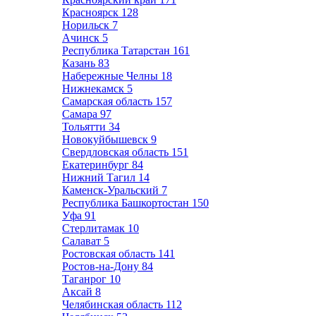
Красноярск
128
Норильск
7
Ачинск
5
Республика Татарстан
161
Казань
83
Набережные Челны
18
Нижнекамск
5
Самарская область
157
Самара
97
Тольятти
34
Новокуйбышевск
9
Свердловская область
151
Екатеринбург
84
Нижний Тагил
14
Каменск-Уральский
7
Республика Башкортостан
150
Уфа
91
Стерлитамак
10
Салават
5
Ростовская область
141
Ростов-на-Дону
84
Таганрог
10
Аксай
8
Челябинская область
112