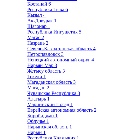
Костанай
6
Республика Тыва
6
Кызыл
4
Ак-Довурак
1
Шагонар
1
Республика Ингушетия
5
Магас
2
Назрань
2
Северо-Казахстанская область
4
Петропавловск
3
Ненецкий автономный округ
4
Нарьян-Мар
3
Жетысу область
3
Текели
1
Магаданская область
3
Магадан
2
Чувашская Республика
3
Алатырь
1
Мариинский Посад
1
Еврейская автономная область
2
Биробиджан
1
Облучье
1
Нарынская область
1
Нарын
1
Республика Калмыкия
1