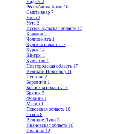
Надым
2
Республика Коми
18
Сыктывкар
7
Емва
2
Ухта
2
Иссык-Кульская область
17
Каракол
2
Чолпон-Ата
1
Курская область
17
Курск
14
Щигры
1
Курчатов
1
Новгородская область
17
Великий Новгород
11
Пестово
2
Боровичи
1
Брянская область
17
Брянск
9
Фокино
1
Мглин
1
Псковская область
16
Псков
8
Великие Луки
3
Ивановская область
16
Иваново
12