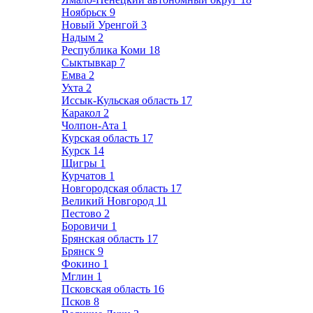
Ноябрьск
9
Новый Уренгой
3
Надым
2
Республика Коми
18
Сыктывкар
7
Емва
2
Ухта
2
Иссык-Кульская область
17
Каракол
2
Чолпон-Ата
1
Курская область
17
Курск
14
Щигры
1
Курчатов
1
Новгородская область
17
Великий Новгород
11
Пестово
2
Боровичи
1
Брянская область
17
Брянск
9
Фокино
1
Мглин
1
Псковская область
16
Псков
8