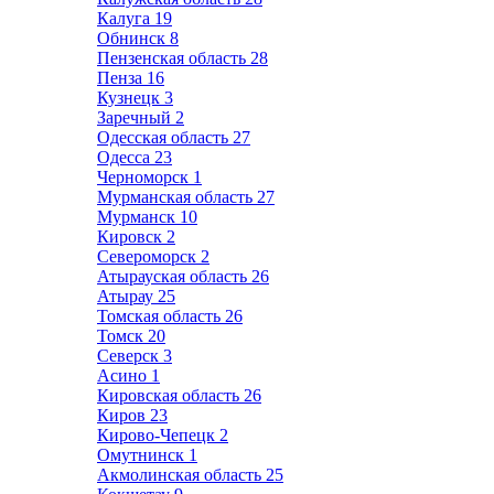
Калуга
19
Обнинск
8
Пензенская область
28
Пенза
16
Кузнецк
3
Заречный
2
Одесская область
27
Одесса
23
Черноморск
1
Мурманская область
27
Мурманск
10
Кировск
2
Североморск
2
Атырауская область
26
Атырау
25
Томская область
26
Томск
20
Северск
3
Асино
1
Кировская область
26
Киров
23
Кирово-Чепецк
2
Омутнинск
1
Акмолинская область
25