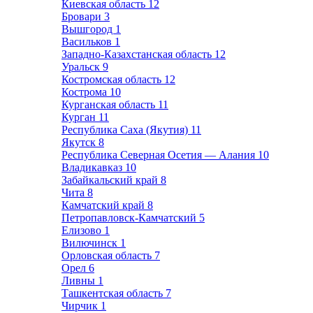
Киевская область
12
Бровари
3
Вышгород
1
Васильков
1
Западно-Казахстанская область
12
Уральск
9
Костромская область
12
Кострома
10
Курганская область
11
Курган
11
Республика Саха (Якутия)
11
Якутск
8
Республика Северная Осетия — Алания
10
Владикавказ
10
Забайкальский край
8
Чита
8
Камчатский край
8
Петропавловск-Камчатский
5
Елизово
1
Вилючинск
1
Орловская область
7
Орел
6
Ливны
1
Ташкентская область
7
Чирчик
1