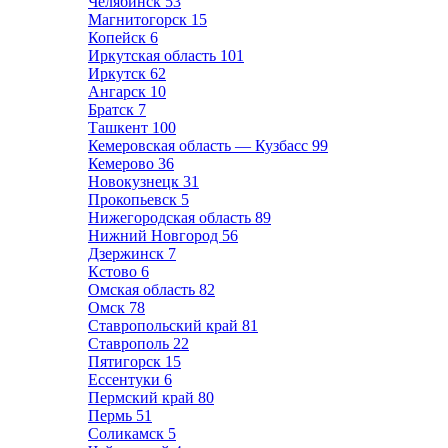
Челябинск
53
Магнитогорск
15
Копейск
6
Иркутская область
101
Иркутск
62
Ангарск
10
Братск
7
Ташкент
100
Кемеровская область — Кузбасс
99
Кемерово
36
Новокузнецк
31
Прокопьевск
5
Нижегородская область
89
Нижний Новгород
56
Дзержинск
7
Кстово
6
Омская область
82
Омск
78
Ставропольский край
81
Ставрополь
22
Пятигорск
15
Ессентуки
6
Пермский край
80
Пермь
51
Соликамск
5