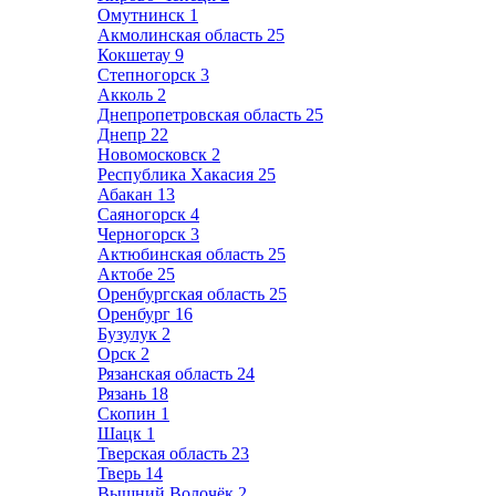
Омутнинск
1
Акмолинская область
25
Кокшетау
9
Степногорск
3
Акколь
2
Днепропетровская область
25
Днепр
22
Новомосковск
2
Республика Хакасия
25
Абакан
13
Саяногорск
4
Черногорск
3
Актюбинская область
25
Актобе
25
Оренбургская область
25
Оренбург
16
Бузулук
2
Орск
2
Рязанская область
24
Рязань
18
Скопин
1
Шацк
1
Тверская область
23
Тверь
14
Вышний Волочёк
2