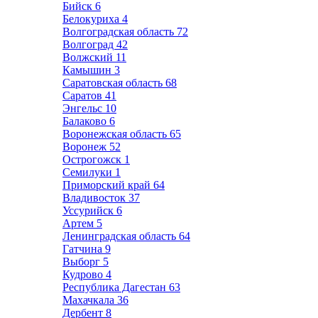
Бийск
6
Белокуриха
4
Волгоградская область
72
Волгоград
42
Волжский
11
Камышин
3
Саратовская область
68
Саратов
41
Энгельс
10
Балаково
6
Воронежская область
65
Воронеж
52
Острогожск
1
Семилуки
1
Приморский край
64
Владивосток
37
Уссурийск
6
Артем
5
Ленинградская область
64
Гатчина
9
Выборг
5
Кудрово
4
Республика Дагестан
63
Махачкала
36
Дербент
8