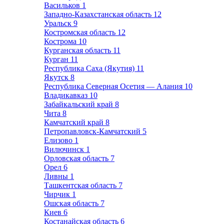
Васильков
1
Западно-Казахстанская область
12
Уральск
9
Костромская область
12
Кострома
10
Курганская область
11
Курган
11
Республика Саха (Якутия)
11
Якутск
8
Республика Северная Осетия — Алания
10
Владикавказ
10
Забайкальский край
8
Чита
8
Камчатский край
8
Петропавловск-Камчатский
5
Елизово
1
Вилючинск
1
Орловская область
7
Орел
6
Ливны
1
Ташкентская область
7
Чирчик
1
Ошская область
7
Киев
6
Костанайская область
6