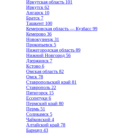
Иркутская область
101
Иркутск
62
Ангарск
10
Братск
7
Ташкент
100
Кемеровская область — Кузбасс
99
Кемерово
36
Новокузнецк
31
Прокопьевск
5
Нижегородская область
89
Нижний Новгород
56
Дзержинск
7
Кстово
6
Омская область
82
Омск
78
Ставропольский край
81
Ставрополь
22
Пятигорск
15
Ессентуки
6
Пермский край
80
Пермь
51
Соликамск
5
Чайковский
4
Алтайский край
78
Барнаул
43