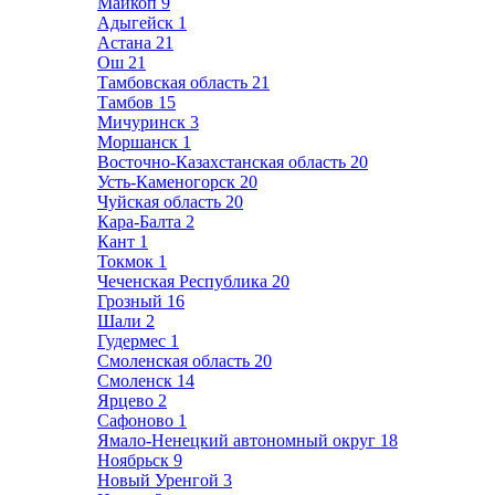
Майкоп
9
Адыгейск
1
Астана
21
Ош
21
Тамбовская область
21
Тамбов
15
Мичуринск
3
Моршанск
1
Восточно-Казахстанская область
20
Усть-Каменогорск
20
Чуйская область
20
Кара-Балта
2
Кант
1
Токмок
1
Чеченская Республика
20
Грозный
16
Шали
2
Гудермес
1
Смоленская область
20
Смоленск
14
Ярцево
2
Сафоново
1
Ямало-Ненецкий автономный округ
18
Ноябрьск
9
Новый Уренгой
3