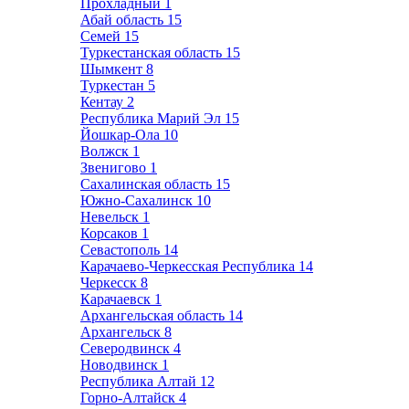
Прохладный
1
Абай область
15
Семей
15
Туркестанская область
15
Шымкент
8
Туркестан
5
Кентау
2
Республика Марий Эл
15
Йошкар-Ола
10
Волжск
1
Звенигово
1
Сахалинская область
15
Южно-Сахалинск
10
Невельск
1
Корсаков
1
Севастополь
14
Карачаево-Черкесская Республика
14
Черкесск
8
Карачаевск
1
Архангельская область
14
Архангельск
8
Северодвинск
4
Новодвинск
1
Республика Алтай
12
Горно-Алтайск
4