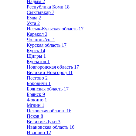
Надым
2
Республика Коми
18
Сыктывкар
7
Емва
2
Ухта
2
Иссык-Кульская область
17
Каракол
2
Чолпон-Ата
1
Курская область
17
Курск
14
Щигры
1
Курчатов
1
Новгородская область
17
Великий Новгород
11
Пестово
2
Боровичи
1
Брянская область
17
Брянск
9
Фокино
1
Мглин
1
Псковская область
16
Псков
8
Великие Луки
3
Ивановская область
16
Иваново
12