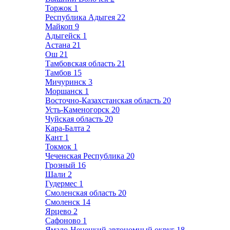
Торжок
1
Республика Адыгея
22
Майкоп
9
Адыгейск
1
Астана
21
Ош
21
Тамбовская область
21
Тамбов
15
Мичуринск
3
Моршанск
1
Восточно-Казахстанская область
20
Усть-Каменогорск
20
Чуйская область
20
Кара-Балта
2
Кант
1
Токмок
1
Чеченская Республика
20
Грозный
16
Шали
2
Гудермес
1
Смоленская область
20
Смоленск
14
Ярцево
2
Сафоново
1
Ямало-Ненецкий автономный округ
18