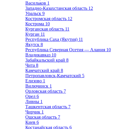
Васильков
1
Западно-Казахстанская область
12
Уральск
9
Костромская область
12
Кострома
10
Курганская область
11
Курган
11
Республика Саха (Якутия)
11
Якутск
8
Республика Северная Осетия — Алания
10
Владикавказ
10
Забайкальский край
8
Чита
8
Камчатский край
8
Петропавловск-Камчатский
5
Елизово
1
Вилючинск
1
Орловская область
7
Орел
6
Ливны
1
Ташкентская область
7
Чирчик
1
Ошская область
7
Киев
6
Костанайская область
6