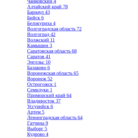
Чайковский
4
Алтайский край
78
Барнаул
43
Бийск
6
Белокуриха
4
Волгоградская область
72
Волгоград
42
Волжский
11
Камышин
3
Саратовская область
68
Саратов
41
Энгельс
10
Балаково
6
Воронежская область
65
Воронеж
52
Острогожск
1
Семилуки
1
Приморский край
64
Владивосток
37
Уссурийск
6
Артем
5
Ленинградская область
64
Гатчина
9
Выборг
5
Кудрово
4