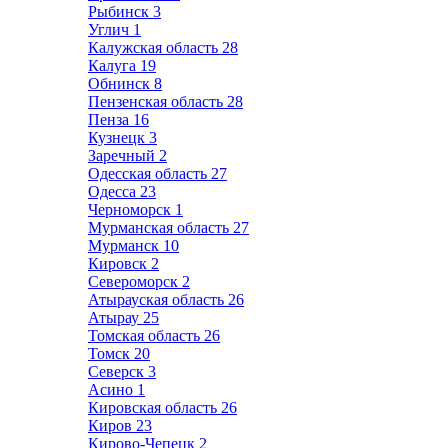
Рыбинск
3
Углич
1
Калужская область
28
Калуга
19
Обнинск
8
Пензенская область
28
Пенза
16
Кузнецк
3
Заречный
2
Одесская область
27
Одесса
23
Черноморск
1
Мурманская область
27
Мурманск
10
Кировск
2
Североморск
2
Атырауская область
26
Атырау
25
Томская область
26
Томск
20
Северск
3
Асино
1
Кировская область
26
Киров
23
Кирово-Чепецк
2