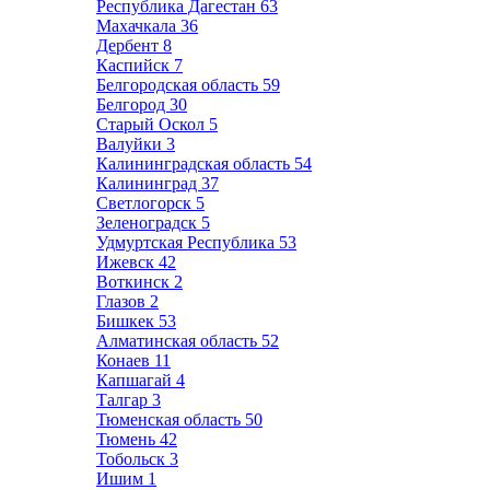
Республика Дагестан
63
Махачкала
36
Дербент
8
Каспийск
7
Белгородская область
59
Белгород
30
Старый Оскол
5
Валуйки
3
Калининградская область
54
Калининград
37
Светлогорск
5
Зеленоградск
5
Удмуртская Республика
53
Ижевск
42
Воткинск
2
Глазов
2
Бишкек
53
Алматинская область
52
Конаев
11
Капшагай
4
Талгар
3
Тюменская область
50
Тюмень
42
Тобольск
3
Ишим
1