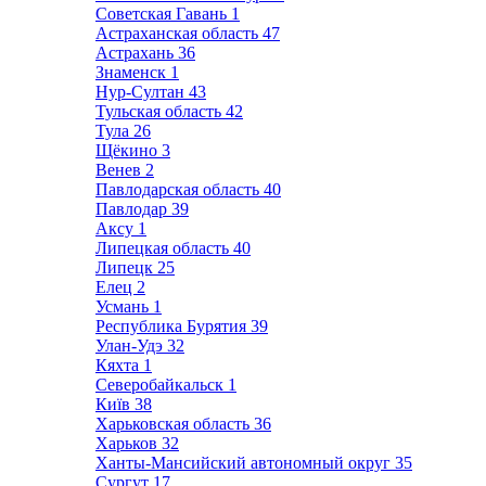
Советская Гавань
1
Астраханская область
47
Астрахань
36
Знаменск
1
Нур-Султан
43
Тульская область
42
Тула
26
Щёкино
3
Венев
2
Павлодарская область
40
Павлодар
39
Аксу
1
Липецкая область
40
Липецк
25
Елец
2
Усмань
1
Республика Бурятия
39
Улан-Удэ
32
Кяхта
1
Северобайкальск
1
Київ
38
Харьковская область
36
Харьков
32
Ханты-Мансийский автономный округ
35
Сургут
17