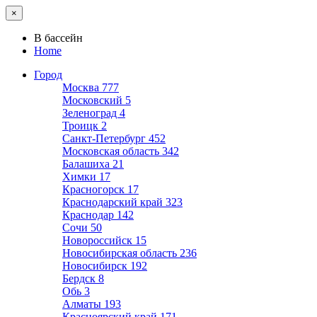
×
В бассейн
Home
Город
Москва
777
Московский
5
Зеленоград
4
Троицк
2
Санкт-Петербург
452
Московская область
342
Балашиха
21
Химки
17
Красногорск
17
Краснодарский край
323
Краснодар
142
Сочи
50
Новороссийск
15
Новосибирская область
236
Новосибирск
192
Бердск
8
Обь
3
Алматы
193
Красноярский край
171