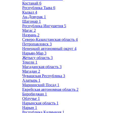
Костанай
6
Республика Тыва
6
Кызыл
4
Ак-Довурак
1
Шагонар
1
Республика Ингушетия
5
Магас
2
Назрань
2
Северо-Казахстанская область
4
Петропавловск
3
Ненецкий автономный округ
4
Нарьян-Мар
3
Жетысу область
3
Текели
1
Магаданская область
3
Магадан
2
Чувашская Республика
3
Алатырь
1
Мариинский Посад
1
Еврейская автономная область
2
Биробиджан
1
Облучье
1
Нарынская область
1
Нарын
1
Республика Калмыкия
1