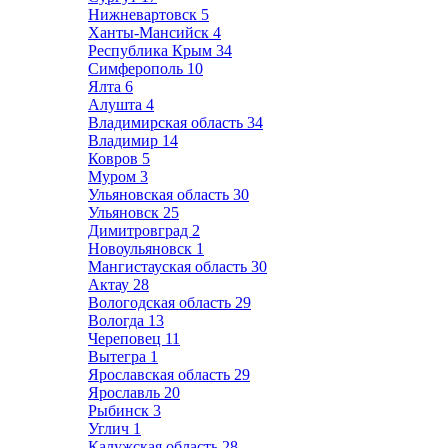
Нижневартовск
5
Ханты-Мансийск
4
Республика Крым
34
Симферополь
10
Ялта
6
Алушта
4
Владимирская область
34
Владимир
14
Ковров
5
Муром
3
Ульяновская область
30
Ульяновск
25
Димитровград
2
Новоульяновск
1
Мангистауская область
30
Актау
28
Вологодская область
29
Вологда
13
Череповец
11
Вытегра
1
Ярославская область
29
Ярославль
20
Рыбинск
3
Углич
1
Калужская область
28