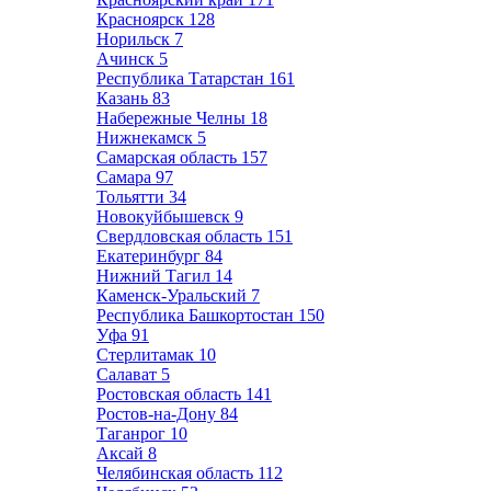
Красноярск
128
Норильск
7
Ачинск
5
Республика Татарстан
161
Казань
83
Набережные Челны
18
Нижнекамск
5
Самарская область
157
Самара
97
Тольятти
34
Новокуйбышевск
9
Свердловская область
151
Екатеринбург
84
Нижний Тагил
14
Каменск-Уральский
7
Республика Башкортостан
150
Уфа
91
Стерлитамак
10
Салават
5
Ростовская область
141
Ростов-на-Дону
84
Таганрог
10
Аксай
8
Челябинская область
112