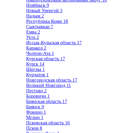
Ноябрьск
9
Новый Уренгой
3
Надым
2
Республика Коми
18
Сыктывкар
7
Емва
2
Ухта
2
Иссык-Кульская область
17
Каракол
2
Чолпон-Ата
1
Курская область
17
Курск
14
Щигры
1
Курчатов
1
Новгородская область
17
Великий Новгород
11
Пестово
2
Боровичи
1
Брянская область
17
Брянск
9
Фокино
1
Мглин
1
Псковская область
16
Псков
8