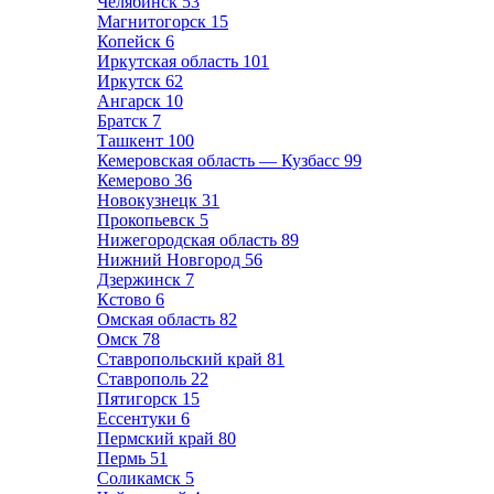
Челябинск
53
Магнитогорск
15
Копейск
6
Иркутская область
101
Иркутск
62
Ангарск
10
Братск
7
Ташкент
100
Кемеровская область — Кузбасс
99
Кемерово
36
Новокузнецк
31
Прокопьевск
5
Нижегородская область
89
Нижний Новгород
56
Дзержинск
7
Кстово
6
Омская область
82
Омск
78
Ставропольский край
81
Ставрополь
22
Пятигорск
15
Ессентуки
6
Пермский край
80
Пермь
51
Соликамск
5