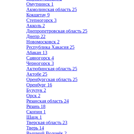
Омутнинск
1
Акмолинская область
25
Кокшетау
9
Степногорск
3
Акколь
2
Днепропетровская область
25
Днепр
22
Новомосковск
2
Республика Хакасия
25
Абакан
13
Саяногорск
4
Черногорск
3
Актюбинская область
25
Актобе
25
Оренбургская область
25
Оренбург
16
Бузулук
2
Орск
2
Рязанская область
24
Рязань
18
Скопин
1
Шацк
1
Тверская область
23
Тверь
14
Вышний Волочёк
2