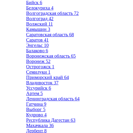
Бийск
6
Белокуриха
4
Волгоградская область
72
Волгоград
42
Волжский
11
Камышин
3
Саратовская область
68
Саратов
41
Энгельс
10
Балаково
6
Воронежская область
65
Воронеж
52
Острогожск
1
Семилуки
1
Приморский край
64
Владивосток
37
Уссурийск
6
Артем
5
Ленинградская область
64
Гатчина
9
Выборг
5
Кудрово
4
Республика Дагестан
63
Махачкала
36
Дербент
8