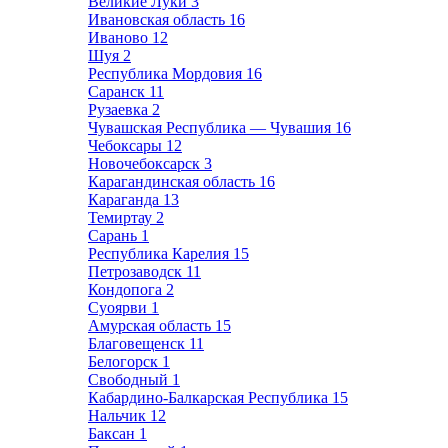
Великие Луки
3
Ивановская область
16
Иваново
12
Шуя
2
Республика Мордовия
16
Саранск
11
Рузаевка
2
Чувашская Республика — Чувашия
16
Чебоксары
12
Новочебоксарск
3
Карагандинская область
16
Караганда
13
Темиртау
2
Сарань
1
Республика Карелия
15
Петрозаводск
11
Кондопога
2
Суоярви
1
Амурская область
15
Благовещенск
11
Белогорск
1
Свободный
1
Кабардино-Балкарская Республика
15
Нальчик
12
Баксан
1