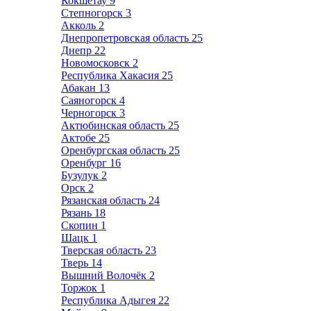
Кокшетау
9
Степногорск
3
Акколь
2
Днепропетровская область
25
Днепр
22
Новомосковск
2
Республика Хакасия
25
Абакан
13
Саяногорск
4
Черногорск
3
Актюбинская область
25
Актобе
25
Оренбургская область
25
Оренбург
16
Бузулук
2
Орск
2
Рязанская область
24
Рязань
18
Скопин
1
Шацк
1
Тверская область
23
Тверь
14
Вышний Волочёк
2
Торжок
1
Республика Адыгея
22