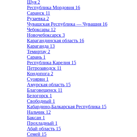
Шуя
2
Республика Мордовия
16
Саранск
11
Рузаевка
2
Чувашская Республика — Чувашия
16
Чебоксары
12
Новочебоксарск
3
Карагандинская область
16
Караганда
13
Темиртау
2
Сарань
1
Республика Карелия
15
Петрозаводск
11
Кондопога
2
Суоярви
1
Амурская область
15
Благовещенск
11
Белогорск
1
Свободный
1
Кабардино-Балкарская Республика
15
Нальчик
12
Баксан
1
Прохладный
1
Абай область
15
Семей
15