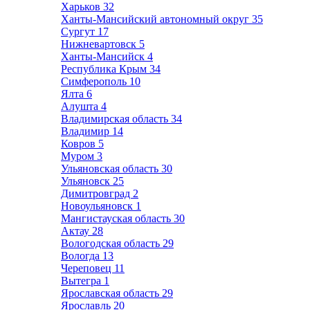
Харьков
32
Ханты-Мансийский автономный округ
35
Сургут
17
Нижневартовск
5
Ханты-Мансийск
4
Республика Крым
34
Симферополь
10
Ялта
6
Алушта
4
Владимирская область
34
Владимир
14
Ковров
5
Муром
3
Ульяновская область
30
Ульяновск
25
Димитровград
2
Новоульяновск
1
Мангистауская область
30
Актау
28
Вологодская область
29
Вологда
13
Череповец
11
Вытегра
1
Ярославская область
29
Ярославль
20