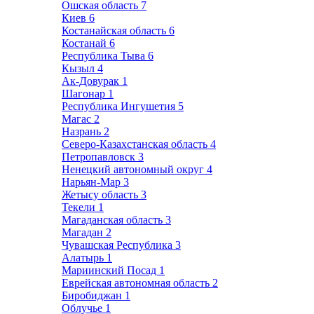
Ошская область
7
Киев
6
Костанайская область
6
Костанай
6
Республика Тыва
6
Кызыл
4
Ак-Довурак
1
Шагонар
1
Республика Ингушетия
5
Магас
2
Назрань
2
Северо-Казахстанская область
4
Петропавловск
3
Ненецкий автономный округ
4
Нарьян-Мар
3
Жетысу область
3
Текели
1
Магаданская область
3
Магадан
2
Чувашская Республика
3
Алатырь
1
Мариинский Посад
1
Еврейская автономная область
2
Биробиджан
1
Облучье
1