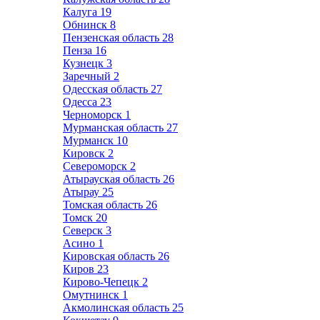
Калуга
19
Обнинск
8
Пензенская область
28
Пенза
16
Кузнецк
3
Заречный
2
Одесская область
27
Одесса
23
Черноморск
1
Мурманская область
27
Мурманск
10
Кировск
2
Североморск
2
Атырауская область
26
Атырау
25
Томская область
26
Томск
20
Северск
3
Асино
1
Кировская область
26
Киров
23
Кирово-Чепецк
2
Омутнинск
1
Акмолинская область
25