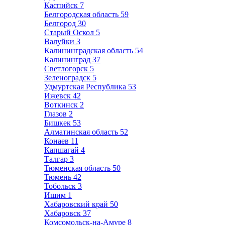
Каспийск
7
Белгородская область
59
Белгород
30
Старый Оскол
5
Валуйки
3
Калининградская область
54
Калининград
37
Светлогорск
5
Зеленоградск
5
Удмуртская Республика
53
Ижевск
42
Воткинск
2
Глазов
2
Бишкек
53
Алматинская область
52
Конаев
11
Капшагай
4
Талгар
3
Тюменская область
50
Тюмень
42
Тобольск
3
Ишим
1
Хабаровский край
50
Хабаровск
37
Комсомольск-на-Амуре
8