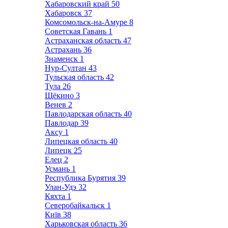
Хабаровский край
50
Хабаровск
37
Комсомольск-на-Амуре
8
Советская Гавань
1
Астраханская область
47
Астрахань
36
Знаменск
1
Нур-Султан
43
Тульская область
42
Тула
26
Щёкино
3
Венев
2
Павлодарская область
40
Павлодар
39
Аксу
1
Липецкая область
40
Липецк
25
Елец
2
Усмань
1
Республика Бурятия
39
Улан-Удэ
32
Кяхта
1
Северобайкальск
1
Київ
38
Харьковская область
36