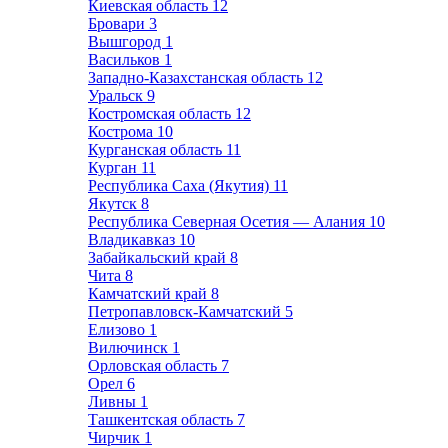
Киевская область
12
Бровари
3
Вышгород
1
Васильков
1
Западно-Казахстанская область
12
Уральск
9
Костромская область
12
Кострома
10
Курганская область
11
Курган
11
Республика Саха (Якутия)
11
Якутск
8
Республика Северная Осетия — Алания
10
Владикавказ
10
Забайкальский край
8
Чита
8
Камчатский край
8
Петропавловск-Камчатский
5
Елизово
1
Вилючинск
1
Орловская область
7
Орел
6
Ливны
1
Ташкентская область
7
Чирчик
1