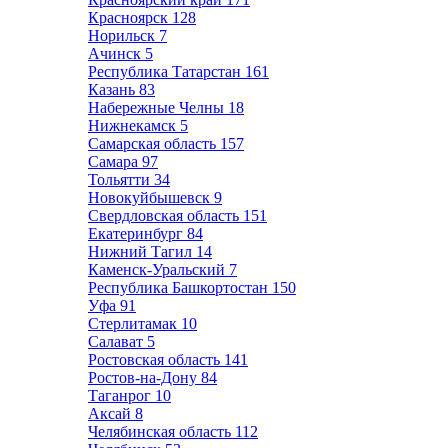
Красноярск
128
Норильск
7
Ачинск
5
Республика Татарстан
161
Казань
83
Набережные Челны
18
Нижнекамск
5
Самарская область
157
Самара
97
Тольятти
34
Новокуйбышевск
9
Свердловская область
151
Екатеринбург
84
Нижний Тагил
14
Каменск-Уральский
7
Республика Башкортостан
150
Уфа
91
Стерлитамак
10
Салават
5
Ростовская область
141
Ростов-на-Дону
84
Таганрог
10
Аксай
8
Челябинская область
112