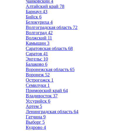
Чайковский
4
Алтайский край
78
Барнаул
43
Бийск
6
Белокуриха
4
Волгоградская область
72
Волгоград
42
Волжский
11
Камышин
3
Саратовская область
68
Саратов
41
Энгельс
10
Балаково
6
Воронежская область
65
Воронеж
52
Острогожск
1
Семилуки
1
Приморский край
64
Владивосток
37
Уссурийск
6
Артем
5
Ленинградская область
64
Гатчина
9
Выборг
5
Кудрово
4