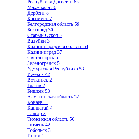
Республика Дагестан
63
Махачкала
36
Дербент
8
Каспийск
7
Белгородская область
59
Белгород
30
Старый Оскол
5
Валуйки
3
Калининградская область
54
Калининград
37
Светлогорск
5
Зеленоградск
5
Удмуртская Республика
53
Ижевск
42
Воткинск
2
Глазов
2
Бишкек
53
Алматинская область
52
Конаев
11
Капшагай
4
Талгар
3
Тюменская область
50
Тюмень
42
Тобольск
3
Ишим
1