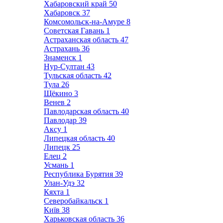
Хабаровский край
50
Хабаровск
37
Комсомольск-на-Амуре
8
Советская Гавань
1
Астраханская область
47
Астрахань
36
Знаменск
1
Нур-Султан
43
Тульская область
42
Тула
26
Щёкино
3
Венев
2
Павлодарская область
40
Павлодар
39
Аксу
1
Липецкая область
40
Липецк
25
Елец
2
Усмань
1
Республика Бурятия
39
Улан-Удэ
32
Кяхта
1
Северобайкальск
1
Київ
38
Харьковская область
36