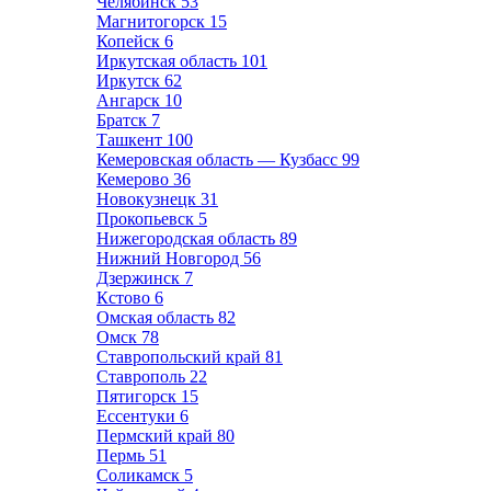
Челябинск
53
Магнитогорск
15
Копейск
6
Иркутская область
101
Иркутск
62
Ангарск
10
Братск
7
Ташкент
100
Кемеровская область — Кузбасс
99
Кемерово
36
Новокузнецк
31
Прокопьевск
5
Нижегородская область
89
Нижний Новгород
56
Дзержинск
7
Кстово
6
Омская область
82
Омск
78
Ставропольский край
81
Ставрополь
22
Пятигорск
15
Ессентуки
6
Пермский край
80
Пермь
51
Соликамск
5