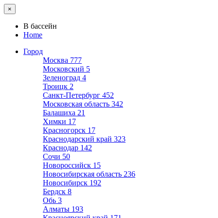
×
В бассейн
Home
Город
Москва
777
Московский
5
Зеленоград
4
Троицк
2
Санкт-Петербург
452
Московская область
342
Балашиха
21
Химки
17
Красногорск
17
Краснодарский край
323
Краснодар
142
Сочи
50
Новороссийск
15
Новосибирская область
236
Новосибирск
192
Бердск
8
Обь
3
Алматы
193
Красноярский край
171