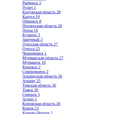
Рыбинск
3
Углич
1
Калужская область
28
Калуга
19
Обнинск
8
Пензенская область
28
Пенза
16
Кузнецк
3
Заречный
2
Одесская область
27
Одесса
23
Черноморск
1
Мурманская область
27
Мурманск
10
Кировск
2
Североморск
2
Атырауская область
26
Атырау
25
Томская область
26
Томск
20
Северск
3
Асино
1
Кировская область
26
Киров
23
Кирово-Чепецк
2