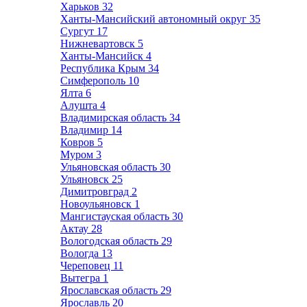
Харьков
32
Ханты-Мансийский автономный округ
35
Сургут
17
Нижневартовск
5
Ханты-Мансийск
4
Республика Крым
34
Симферополь
10
Ялта
6
Алушта
4
Владимирская область
34
Владимир
14
Ковров
5
Муром
3
Ульяновская область
30
Ульяновск
25
Димитровград
2
Новоульяновск
1
Мангистауская область
30
Актау
28
Вологодская область
29
Вологда
13
Череповец
11
Вытегра
1
Ярославская область
29
Ярославль
20