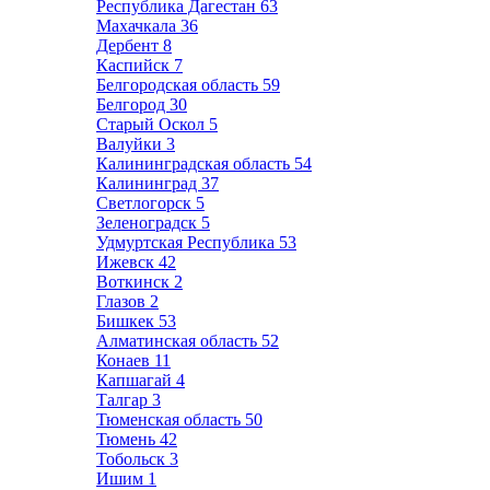
Республика Дагестан
63
Махачкала
36
Дербент
8
Каспийск
7
Белгородская область
59
Белгород
30
Старый Оскол
5
Валуйки
3
Калининградская область
54
Калининград
37
Светлогорск
5
Зеленоградск
5
Удмуртская Республика
53
Ижевск
42
Воткинск
2
Глазов
2
Бишкек
53
Алматинская область
52
Конаев
11
Капшагай
4
Талгар
3
Тюменская область
50
Тюмень
42
Тобольск
3
Ишим
1