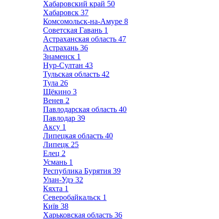
Хабаровский край
50
Хабаровск
37
Комсомольск-на-Амуре
8
Советская Гавань
1
Астраханская область
47
Астрахань
36
Знаменск
1
Нур-Султан
43
Тульская область
42
Тула
26
Щёкино
3
Венев
2
Павлодарская область
40
Павлодар
39
Аксу
1
Липецкая область
40
Липецк
25
Елец
2
Усмань
1
Республика Бурятия
39
Улан-Удэ
32
Кяхта
1
Северобайкальск
1
Київ
38
Харьковская область
36