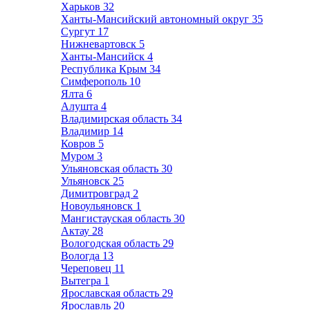
Харьков
32
Ханты-Мансийский автономный округ
35
Сургут
17
Нижневартовск
5
Ханты-Мансийск
4
Республика Крым
34
Симферополь
10
Ялта
6
Алушта
4
Владимирская область
34
Владимир
14
Ковров
5
Муром
3
Ульяновская область
30
Ульяновск
25
Димитровград
2
Новоульяновск
1
Мангистауская область
30
Актау
28
Вологодская область
29
Вологда
13
Череповец
11
Вытегра
1
Ярославская область
29
Ярославль
20