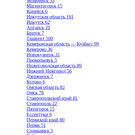
Челябинск
53
Магнитогорск
15
Копейск
6
Иркутская область
101
Иркутск
62
Ангарск
10
Братск
7
Ташкент
100
Кемеровская область — Кузбасс
99
Кемерово
36
Новокузнецк
31
Прокопьевск
5
Нижегородская область
89
Нижний Новгород
56
Дзержинск
7
Кстово
6
Омская область
82
Омск
78
Ставропольский край
81
Ставрополь
22
Пятигорск
15
Ессентуки
6
Пермский край
80
Пермь
51
Соликамск
5