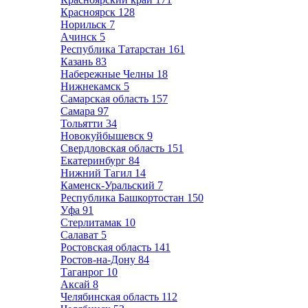
Красноярск
128
Норильск
7
Ачинск
5
Республика Татарстан
161
Казань
83
Набережные Челны
18
Нижнекамск
5
Самарская область
157
Самара
97
Тольятти
34
Новокуйбышевск
9
Свердловская область
151
Екатеринбург
84
Нижний Тагил
14
Каменск-Уральский
7
Республика Башкортостан
150
Уфа
91
Стерлитамак
10
Салават
5
Ростовская область
141
Ростов-на-Дону
84
Таганрог
10
Аксай
8
Челябинская область
112