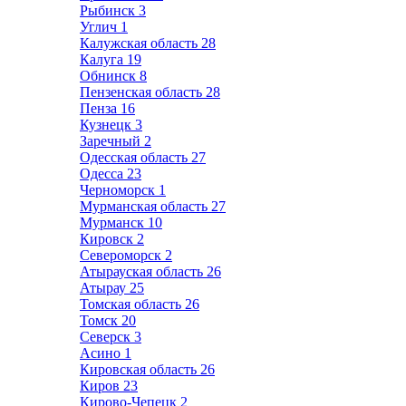
Рыбинск
3
Углич
1
Калужская область
28
Калуга
19
Обнинск
8
Пензенская область
28
Пенза
16
Кузнецк
3
Заречный
2
Одесская область
27
Одесса
23
Черноморск
1
Мурманская область
27
Мурманск
10
Кировск
2
Североморск
2
Атырауская область
26
Атырау
25
Томская область
26
Томск
20
Северск
3
Асино
1
Кировская область
26
Киров
23
Кирово-Чепецк
2