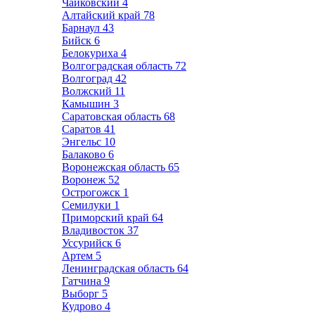
Чайковский
4
Алтайский край
78
Барнаул
43
Бийск
6
Белокуриха
4
Волгоградская область
72
Волгоград
42
Волжский
11
Камышин
3
Саратовская область
68
Саратов
41
Энгельс
10
Балаково
6
Воронежская область
65
Воронеж
52
Острогожск
1
Семилуки
1
Приморский край
64
Владивосток
37
Уссурийск
6
Артем
5
Ленинградская область
64
Гатчина
9
Выборг
5
Кудрово
4