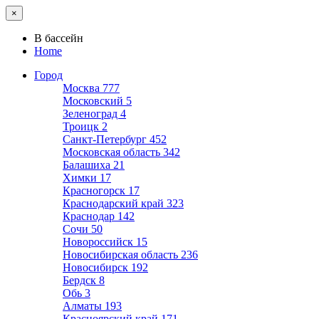
×
В бассейн
Home
Город
Москва
777
Московский
5
Зеленоград
4
Троицк
2
Санкт-Петербург
452
Московская область
342
Балашиха
21
Химки
17
Красногорск
17
Краснодарский край
323
Краснодар
142
Сочи
50
Новороссийск
15
Новосибирская область
236
Новосибирск
192
Бердск
8
Обь
3
Алматы
193
Красноярский край
171