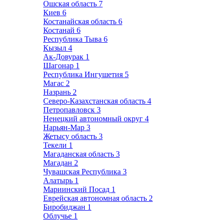
Ошская область
7
Киев
6
Костанайская область
6
Костанай
6
Республика Тыва
6
Кызыл
4
Ак-Довурак
1
Шагонар
1
Республика Ингушетия
5
Магас
2
Назрань
2
Северо-Казахстанская область
4
Петропавловск
3
Ненецкий автономный округ
4
Нарьян-Мар
3
Жетысу область
3
Текели
1
Магаданская область
3
Магадан
2
Чувашская Республика
3
Алатырь
1
Мариинский Посад
1
Еврейская автономная область
2
Биробиджан
1
Облучье
1