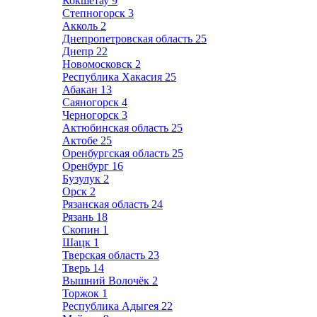
Кокшетау
9
Степногорск
3
Акколь
2
Днепропетровская область
25
Днепр
22
Новомосковск
2
Республика Хакасия
25
Абакан
13
Саяногорск
4
Черногорск
3
Актюбинская область
25
Актобе
25
Оренбургская область
25
Оренбург
16
Бузулук
2
Орск
2
Рязанская область
24
Рязань
18
Скопин
1
Шацк
1
Тверская область
23
Тверь
14
Вышний Волочёк
2
Торжок
1
Республика Адыгея
22