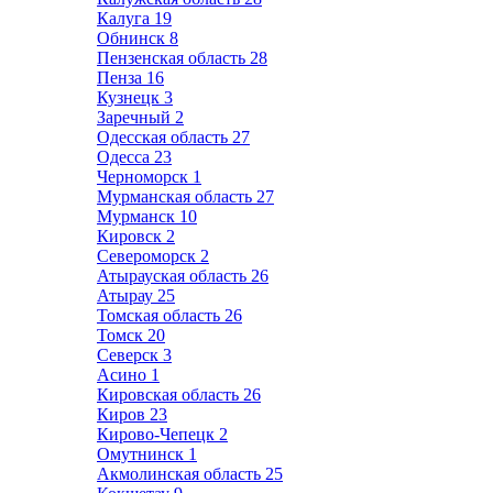
Калуга
19
Обнинск
8
Пензенская область
28
Пенза
16
Кузнецк
3
Заречный
2
Одесская область
27
Одесса
23
Черноморск
1
Мурманская область
27
Мурманск
10
Кировск
2
Североморск
2
Атырауская область
26
Атырау
25
Томская область
26
Томск
20
Северск
3
Асино
1
Кировская область
26
Киров
23
Кирово-Чепецк
2
Омутнинск
1
Акмолинская область
25