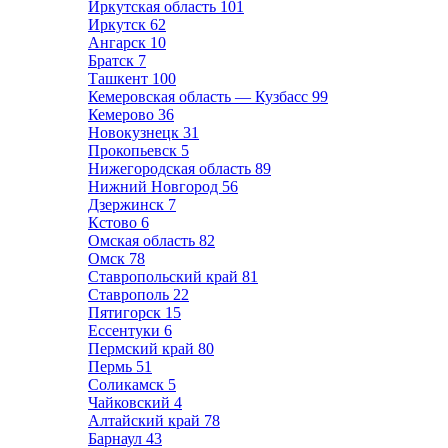
Иркутская область
101
Иркутск
62
Ангарск
10
Братск
7
Ташкент
100
Кемеровская область — Кузбасс
99
Кемерово
36
Новокузнецк
31
Прокопьевск
5
Нижегородская область
89
Нижний Новгород
56
Дзержинск
7
Кстово
6
Омская область
82
Омск
78
Ставропольский край
81
Ставрополь
22
Пятигорск
15
Ессентуки
6
Пермский край
80
Пермь
51
Соликамск
5
Чайковский
4
Алтайский край
78
Барнаул
43