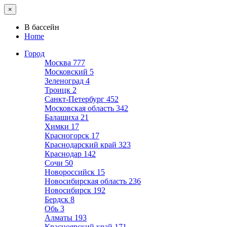
×
В бассейн
Home
Город
Москва
777
Московский
5
Зеленоград
4
Троицк
2
Санкт-Петербург
452
Московская область
342
Балашиха
21
Химки
17
Красногорск
17
Краснодарский край
323
Краснодар
142
Сочи
50
Новороссийск
15
Новосибирская область
236
Новосибирск
192
Бердск
8
Обь
3
Алматы
193
Красноярский край
171