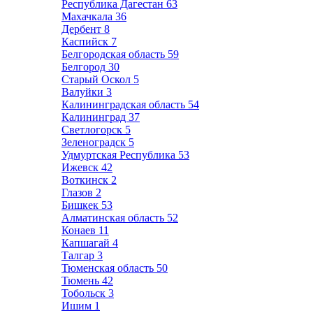
Республика Дагестан
63
Махачкала
36
Дербент
8
Каспийск
7
Белгородская область
59
Белгород
30
Старый Оскол
5
Валуйки
3
Калининградская область
54
Калининград
37
Светлогорск
5
Зеленоградск
5
Удмуртская Республика
53
Ижевск
42
Воткинск
2
Глазов
2
Бишкек
53
Алматинская область
52
Конаев
11
Капшагай
4
Талгар
3
Тюменская область
50
Тюмень
42
Тобольск
3
Ишим
1