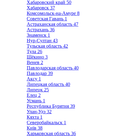
Хабаровский край
50
Хабаровск
37
Комсомольск-на-Амуре
8
Советская Гавань
1
Астраханская область
47
Астрахань
36
Знаменск
1
Нур-Султан
43
Тульская область
42
Тула
26
Щёкино
3
Венев
2
Павлодарская область
40
Павлодар
39
Аксу
1
Липецкая область
40
Липецк
25
Елец
2
Усмань
1
Республика Бурятия
39
Улан-Удэ
32
Кяхта
1
Северобайкальск
1
Київ
38
Харьковская область
36