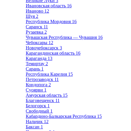
Великие Луки
3
Ивановская область
16
Иваново
12
Шуя
2
Республика Мордовия
16
Саранск
11
Рузаевка
2
Чувашская Республика — Чувашия
16
Чебоксары
12
Новочебоксарск
3
Карагандинская область
16
Караганда
13
Темиртау
2
Сарань
1
Республика Карелия
15
Петрозаводск
11
Кондопога
2
Суоярви
1
Амурская область
15
Благовещенск
11
Белогорск
1
Свободный
1
Кабардино-Балкарская Республика
15
Нальчик
12
Баксан
1