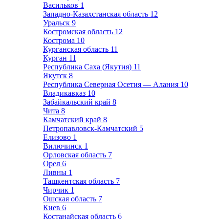
Васильков
1
Западно-Казахстанская область
12
Уральск
9
Костромская область
12
Кострома
10
Курганская область
11
Курган
11
Республика Саха (Якутия)
11
Якутск
8
Республика Северная Осетия — Алания
10
Владикавказ
10
Забайкальский край
8
Чита
8
Камчатский край
8
Петропавловск-Камчатский
5
Елизово
1
Вилючинск
1
Орловская область
7
Орел
6
Ливны
1
Ташкентская область
7
Чирчик
1
Ошская область
7
Киев
6
Костанайская область
6