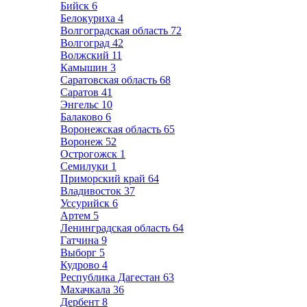
Бийск
6
Белокуриха
4
Волгоградская область
72
Волгоград
42
Волжский
11
Камышин
3
Саратовская область
68
Саратов
41
Энгельс
10
Балаково
6
Воронежская область
65
Воронеж
52
Острогожск
1
Семилуки
1
Приморский край
64
Владивосток
37
Уссурийск
6
Артем
5
Ленинградская область
64
Гатчина
9
Выборг
5
Кудрово
4
Республика Дагестан
63
Махачкала
36
Дербент
8