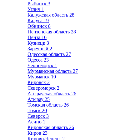
Рыбинск
3
Углич
1
Калужская область
28
Калуга
19
Обнинск
8
Пензенская область
28
Пенза
16
Кузнецк
3
Заречный
2
Одесская область
27
Одесса
23
Черноморск
1
Мурманская область
27
Мурманск
10
Кировск
2
Североморск
2
Атырауская область
26
Атырау
25
Томская область
26
Томск
20
Северск
3
Асино
1
Кировская область
26
Киров
23
Кирово-Чепецк
2