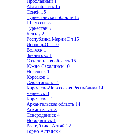
Прохладный
1
Абай область
15
Семей
15
Туркестанская область
15
Шымкент
8
Туркестан
5
Кентау
2
Республика Марий Эл
15
Йошкар-Ола
10
Волжск
1
Звенигово
1
Сахалинская область
15
Южно-Сахалинск
10
Невельск
1
Корсаков
1
Севастополь
14
Карачаево-Черкесская Республика
14
Черкесск
8
Карачаевск
1
Архангельская область
14
Архангельск
8
Северодвинск
4
Новодвинск
1
Республика Алтай
12
Горно-Алтайск
4