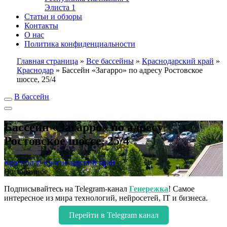
Элиста
1
Статьи и обзоры
Контакты
О нас
Политика конфиденциальности
Главная страница
»
Все бассейны
»
Краснодарский край
»
Краснодар
»
Бассейн «Загарро» по адресу Ростовское
шоссе, 25/4
В бассейн
Бассейн «Загарро» по адресу
Ростовское шоссе, 25/4
Краснодар
Краснодарский край
В избранное
Подписывайтесь на Telegram-канал
Генережка
! Самое
интересное из мира технологий, нейросетей, IT и бизнеса.
Перейти в Telegram канал