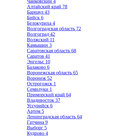
Чайковский
4
Алтайский край
78
Барнаул
43
Бийск
6
Белокуриха
4
Волгоградская область
72
Волгоград
42
Волжский
11
Камышин
3
Саратовская область
68
Саратов
41
Энгельс
10
Балаково
6
Воронежская область
65
Воронеж
52
Острогожск
1
Семилуки
1
Приморский край
64
Владивосток
37
Уссурийск
6
Артем
5
Ленинградская область
64
Гатчина
9
Выборг
5
Кудрово
4