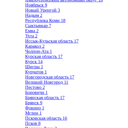
Ноябрьск
9
Новый Уренгой
3
Надым
2
Республика Коми
18
Сыктывкар
7
Емва
2
Ухта
2
Иссык-Кульская область
17
Каракол
2
Чолпон-Ата
1
Курская область
17
Курск
14
Щигры
1
Курчатов
1
Новгородская область
17
Великий Новгород
11
Пестово
2
Боровичи
1
Брянская область
17
Брянск
9
Фокино
1
Мглин
1
Псковская область
16
Псков
8