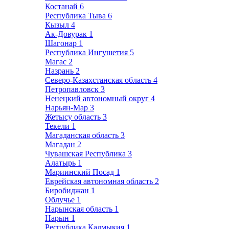
Костанай
6
Республика Тыва
6
Кызыл
4
Ак-Довурак
1
Шагонар
1
Республика Ингушетия
5
Магас
2
Назрань
2
Северо-Казахстанская область
4
Петропавловск
3
Ненецкий автономный округ
4
Нарьян-Мар
3
Жетысу область
3
Текели
1
Магаданская область
3
Магадан
2
Чувашская Республика
3
Алатырь
1
Мариинский Посад
1
Еврейская автономная область
2
Биробиджан
1
Облучье
1
Нарынская область
1
Нарын
1
Республика Калмыкия
1