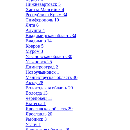
Нижневартовск
5
Ханты-Мансийск
4
Республика Крым
34
Симферополь
10
Ялта
6
Алушта
4
Владимирская область
34
Владимир
14
Ковров
5
Муром
3
Ульяновская область
30
Ульяновск
25
Димитровград
2
Новоульяновск
1
Мангистауская область
30
Актау
28
Вологодская область
29
Вологда
13
Череповец
11
Вытегра
1
Ярославская область
29
Ярославль
20
Рыбинск
3
Углич
1
Калужская область
28