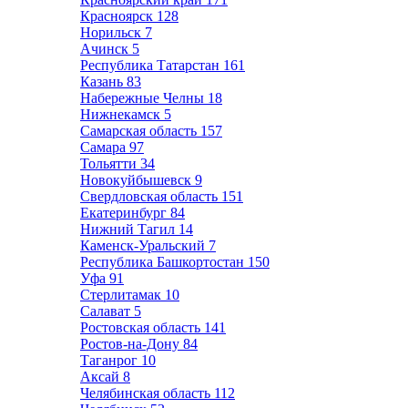
Красноярск
128
Норильск
7
Ачинск
5
Республика Татарстан
161
Казань
83
Набережные Челны
18
Нижнекамск
5
Самарская область
157
Самара
97
Тольятти
34
Новокуйбышевск
9
Свердловская область
151
Екатеринбург
84
Нижний Тагил
14
Каменск-Уральский
7
Республика Башкортостан
150
Уфа
91
Стерлитамак
10
Салават
5
Ростовская область
141
Ростов-на-Дону
84
Таганрог
10
Аксай
8
Челябинская область
112