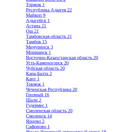
Торжок
1
Республика Адыгея
22
Майкоп
9
Адыгейск
1
Астана
21
Ош
21
Тамбовская область
21
Тамбов
15
Мичуринск
3
Моршанск
1
Восточно-Казахстанская область
20
Усть-Каменогорск
20
Чуйская область
20
Кара-Балта
2
Кант
1
Токмок
1
Чеченская Республика
20
Грозный
16
Шали
2
Гудермес
1
Смоленская область
20
Смоленск
14
Ярцево
2
Сафоново
1
Ямало-Ненецкий автономный округ
18