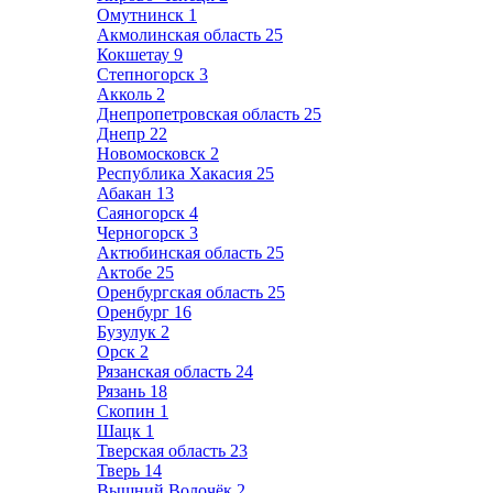
Омутнинск
1
Акмолинская область
25
Кокшетау
9
Степногорск
3
Акколь
2
Днепропетровская область
25
Днепр
22
Новомосковск
2
Республика Хакасия
25
Абакан
13
Саяногорск
4
Черногорск
3
Актюбинская область
25
Актобе
25
Оренбургская область
25
Оренбург
16
Бузулук
2
Орск
2
Рязанская область
24
Рязань
18
Скопин
1
Шацк
1
Тверская область
23
Тверь
14
Вышний Волочёк
2