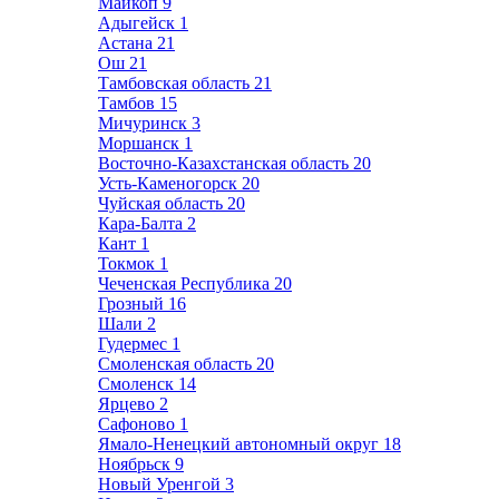
Майкоп
9
Адыгейск
1
Астана
21
Ош
21
Тамбовская область
21
Тамбов
15
Мичуринск
3
Моршанск
1
Восточно-Казахстанская область
20
Усть-Каменогорск
20
Чуйская область
20
Кара-Балта
2
Кант
1
Токмок
1
Чеченская Республика
20
Грозный
16
Шали
2
Гудермес
1
Смоленская область
20
Смоленск
14
Ярцево
2
Сафоново
1
Ямало-Ненецкий автономный округ
18
Ноябрьск
9
Новый Уренгой
3