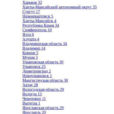
Харьков
32
Ханты-Мансийский автономный округ
35
Сургут
17
Нижневартовск
5
Ханты-Мансийск
4
Республика Крым
34
Симферополь
10
Ялта
6
Алушта
4
Владимирская область
34
Владимир
14
Ковров
5
Муром
3
Ульяновская область
30
Ульяновск
25
Димитровград
2
Новоульяновск
1
Мангистауская область
30
Актау
28
Вологодская область
29
Вологда
13
Череповец
11
Вытегра
1
Ярославская область
29
Ярославль
20