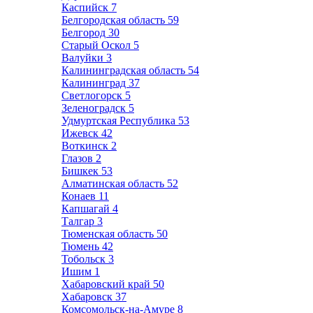
Каспийск
7
Белгородская область
59
Белгород
30
Старый Оскол
5
Валуйки
3
Калининградская область
54
Калининград
37
Светлогорск
5
Зеленоградск
5
Удмуртская Республика
53
Ижевск
42
Воткинск
2
Глазов
2
Бишкек
53
Алматинская область
52
Конаев
11
Капшагай
4
Талгар
3
Тюменская область
50
Тюмень
42
Тобольск
3
Ишим
1
Хабаровский край
50
Хабаровск
37
Комсомольск-на-Амуре
8