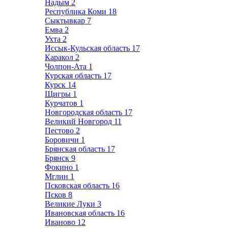
Надым
2
Республика Коми
18
Сыктывкар
7
Емва
2
Ухта
2
Иссык-Кульская область
17
Каракол
2
Чолпон-Ата
1
Курская область
17
Курск
14
Щигры
1
Курчатов
1
Новгородская область
17
Великий Новгород
11
Пестово
2
Боровичи
1
Брянская область
17
Брянск
9
Фокино
1
Мглин
1
Псковская область
16
Псков
8
Великие Луки
3
Ивановская область
16
Иваново
12