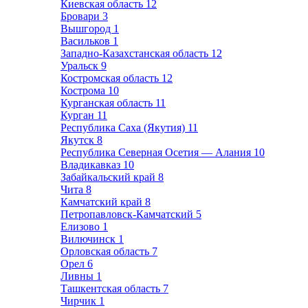
Киевская область
12
Бровари
3
Вышгород
1
Васильков
1
Западно-Казахстанская область
12
Уральск
9
Костромская область
12
Кострома
10
Курганская область
11
Курган
11
Республика Саха (Якутия)
11
Якутск
8
Республика Северная Осетия — Алания
10
Владикавказ
10
Забайкальский край
8
Чита
8
Камчатский край
8
Петропавловск-Камчатский
5
Елизово
1
Вилючинск
1
Орловская область
7
Орел
6
Ливны
1
Ташкентская область
7
Чирчик
1