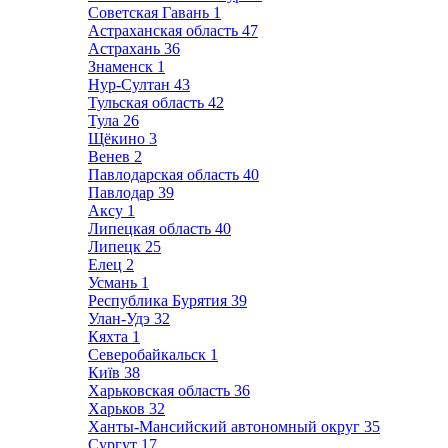
Советская Гавань
1
Астраханская область
47
Астрахань
36
Знаменск
1
Нур-Султан
43
Тульская область
42
Тула
26
Щёкино
3
Венев
2
Павлодарская область
40
Павлодар
39
Аксу
1
Липецкая область
40
Липецк
25
Елец
2
Усмань
1
Республика Бурятия
39
Улан-Удэ
32
Кяхта
1
Северобайкальск
1
Київ
38
Харьковская область
36
Харьков
32
Ханты-Мансийский автономный округ
35
Сургут
17