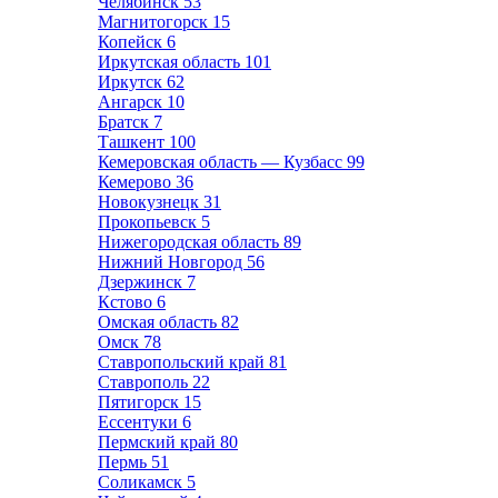
Челябинск
53
Магнитогорск
15
Копейск
6
Иркутская область
101
Иркутск
62
Ангарск
10
Братск
7
Ташкент
100
Кемеровская область — Кузбасс
99
Кемерово
36
Новокузнецк
31
Прокопьевск
5
Нижегородская область
89
Нижний Новгород
56
Дзержинск
7
Кстово
6
Омская область
82
Омск
78
Ставропольский край
81
Ставрополь
22
Пятигорск
15
Ессентуки
6
Пермский край
80
Пермь
51
Соликамск
5