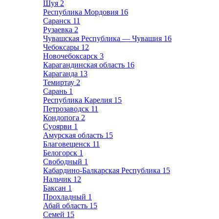
Шуя
2
Республика Мордовия
16
Саранск
11
Рузаевка
2
Чувашская Республика — Чувашия
16
Чебоксары
12
Новочебоксарск
3
Карагандинская область
16
Караганда
13
Темиртау
2
Сарань
1
Республика Карелия
15
Петрозаводск
11
Кондопога
2
Суоярви
1
Амурская область
15
Благовещенск
11
Белогорск
1
Свободный
1
Кабардино-Балкарская Республика
15
Нальчик
12
Баксан
1
Прохладный
1
Абай область
15
Семей
15