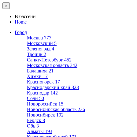
×
В бассейн
Home
Город
Москва
777
Московский
5
Зеленоград
4
Троицк
2
Санкт-Петербург
452
Московская область
342
Балашиха
21
Химки
17
Красногорск
17
Краснодарский край
323
Краснодар
142
Сочи
50
Новороссийск
15
Новосибирская область
236
Новосибирск
192
Бердск
8
Обь
3
Алматы
193
Красноярский край
171