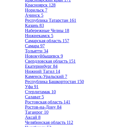
Красноярск
128
Норильск
7
Ачинск
5
Республика Татарстан
161
Казань
83
Набережные Челны
18
Нижнекамск
5
Самарская область
157
Самара
97
Тольятти
34
Новокуйбышевск
9
Свердловская область
151
Екатеринбург
84
Нижний Тагил
14
Каменск-Уральский
7
Республика Башкортостан
150
Уфа
91
Стерлитамак
10
Салават
5
Ростовская область
141
Ростов-на-Дону
84
Таганрог
10
Аксай
8
Челябинская область
112