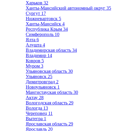
Харьков
32
Ханты-Мансийский автономный округ
35
Сургут
17
Нижневартовск
5
Ханты-Мансийск
4
Республика Крым
34
Симферополь
10
Ялта
6
Алушта
4
Владимирская область
34
Владимир
14
Ковров
5
Муром
3
Ульяновская область
30
Ульяновск
25
Димитровград
2
Новоульяновск
1
Мангистауская область
30
Актау
28
Вологодская область
29
Вологда
13
Череповец
11
Вытегра
1
Ярославская область
29
Ярославль
20