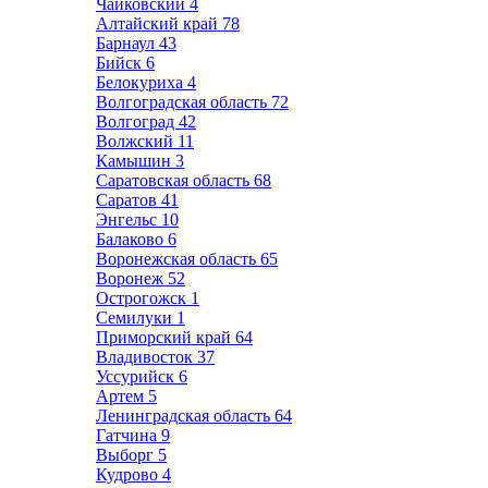
Чайковский
4
Алтайский край
78
Барнаул
43
Бийск
6
Белокуриха
4
Волгоградская область
72
Волгоград
42
Волжский
11
Камышин
3
Саратовская область
68
Саратов
41
Энгельс
10
Балаково
6
Воронежская область
65
Воронеж
52
Острогожск
1
Семилуки
1
Приморский край
64
Владивосток
37
Уссурийск
6
Артем
5
Ленинградская область
64
Гатчина
9
Выборг
5
Кудрово
4