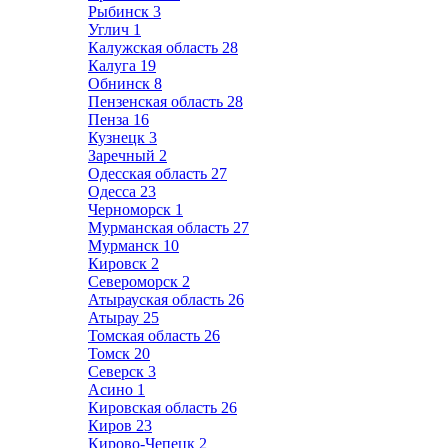
Рыбинск
3
Углич
1
Калужская область
28
Калуга
19
Обнинск
8
Пензенская область
28
Пенза
16
Кузнецк
3
Заречный
2
Одесская область
27
Одесса
23
Черноморск
1
Мурманская область
27
Мурманск
10
Кировск
2
Североморск
2
Атырауская область
26
Атырау
25
Томская область
26
Томск
20
Северск
3
Асино
1
Кировская область
26
Киров
23
Кирово-Чепецк
2