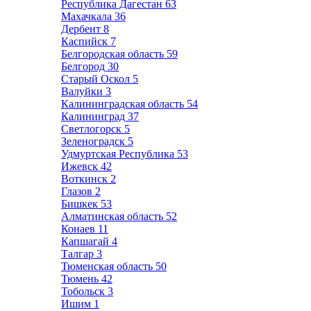
Республика Дагестан
63
Махачкала
36
Дербент
8
Каспийск
7
Белгородская область
59
Белгород
30
Старый Оскол
5
Валуйки
3
Калининградская область
54
Калининград
37
Светлогорск
5
Зеленоградск
5
Удмуртская Республика
53
Ижевск
42
Воткинск
2
Глазов
2
Бишкек
53
Алматинская область
52
Конаев
11
Капшагай
4
Талгар
3
Тюменская область
50
Тюмень
42
Тобольск
3
Ишим
1