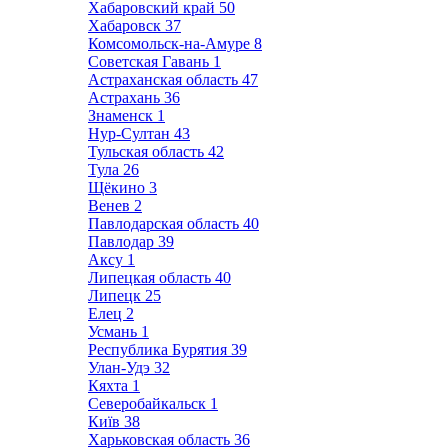
Хабаровский край
50
Хабаровск
37
Комсомольск-на-Амуре
8
Советская Гавань
1
Астраханская область
47
Астрахань
36
Знаменск
1
Нур-Султан
43
Тульская область
42
Тула
26
Щёкино
3
Венев
2
Павлодарская область
40
Павлодар
39
Аксу
1
Липецкая область
40
Липецк
25
Елец
2
Усмань
1
Республика Бурятия
39
Улан-Удэ
32
Кяхта
1
Северобайкальск
1
Київ
38
Харьковская область
36