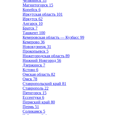
Челябинск
53
Магнитогорск
15
Копейск
6
Иркутская область
101
Иркутск
62
Ангарск
10
Братск
7
Ташкент
100
Кемеровская область — Кузбасс
99
Кемерово
36
Новокузнецк
31
Прокопьевск
5
Нижегородская область
89
Нижний Новгород
56
Дзержинск
7
Кстово
6
Омская область
82
Омск
78
Ставропольский край
81
Ставрополь
22
Пятигорск
15
Ессентуки
6
Пермский край
80
Пермь
51
Соликамск
5