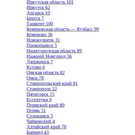
Иркутская область
101
Иркутск
62
Ангарск
10
Братск
7
Ташкент
100
Кемеровская область — Кузбасс
99
Кемерово
36
Новокузнецк
31
Прокопьевск
5
Нижегородская область
89
Нижний Новгород
56
Дзержинск
7
Кстово
6
Омская область
82
Омск
78
Ставропольский край
81
Ставрополь
22
Пятигорск
15
Ессентуки
6
Пермский край
80
Пермь
51
Соликамск
5
Чайковский
4
Алтайский край
78
Барнаул
43