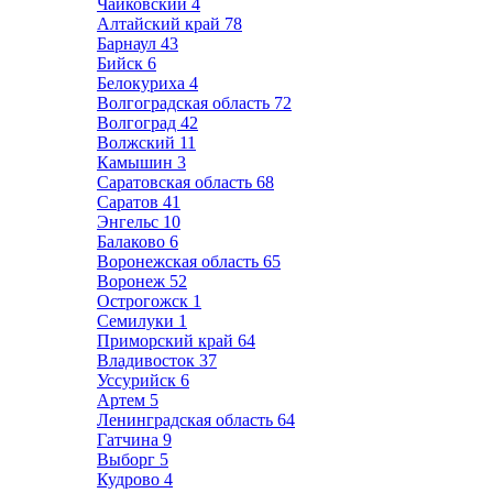
Чайковский
4
Алтайский край
78
Барнаул
43
Бийск
6
Белокуриха
4
Волгоградская область
72
Волгоград
42
Волжский
11
Камышин
3
Саратовская область
68
Саратов
41
Энгельс
10
Балаково
6
Воронежская область
65
Воронеж
52
Острогожск
1
Семилуки
1
Приморский край
64
Владивосток
37
Уссурийск
6
Артем
5
Ленинградская область
64
Гатчина
9
Выборг
5
Кудрово
4