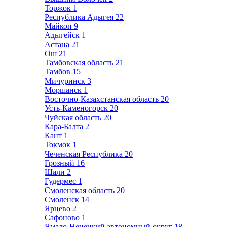
Торжок
1
Республика Адыгея
22
Майкоп
9
Адыгейск
1
Астана
21
Ош
21
Тамбовская область
21
Тамбов
15
Мичуринск
3
Моршанск
1
Восточно-Казахстанская область
20
Усть-Каменогорск
20
Чуйская область
20
Кара-Балта
2
Кант
1
Токмок
1
Чеченская Республика
20
Грозный
16
Шали
2
Гудермес
1
Смоленская область
20
Смоленск
14
Ярцево
2
Сафоново
1
Ямало-Ненецкий автономный округ
18