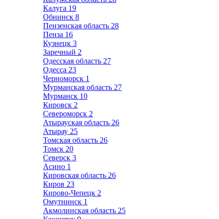
Калуга
19
Обнинск
8
Пензенская область
28
Пенза
16
Кузнецк
3
Заречный
2
Одесская область
27
Одесса
23
Черноморск
1
Мурманская область
27
Мурманск
10
Кировск
2
Североморск
2
Атырауская область
26
Атырау
25
Томская область
26
Томск
20
Северск
3
Асино
1
Кировская область
26
Киров
23
Кирово-Чепецк
2
Омутнинск
1
Акмолинская область
25