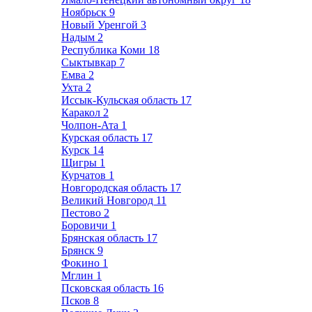
Ноябрьск
9
Новый Уренгой
3
Надым
2
Республика Коми
18
Сыктывкар
7
Емва
2
Ухта
2
Иссык-Кульская область
17
Каракол
2
Чолпон-Ата
1
Курская область
17
Курск
14
Щигры
1
Курчатов
1
Новгородская область
17
Великий Новгород
11
Пестово
2
Боровичи
1
Брянская область
17
Брянск
9
Фокино
1
Мглин
1
Псковская область
16
Псков
8