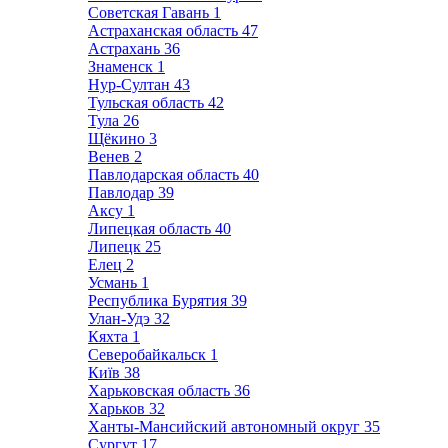
Советская Гавань
1
Астраханская область
47
Астрахань
36
Знаменск
1
Нур-Султан
43
Тульская область
42
Тула
26
Щёкино
3
Венев
2
Павлодарская область
40
Павлодар
39
Аксу
1
Липецкая область
40
Липецк
25
Елец
2
Усмань
1
Республика Бурятия
39
Улан-Удэ
32
Кяхта
1
Северобайкальск
1
Київ
38
Харьковская область
36
Харьков
32
Ханты-Мансийский автономный округ
35
Сургут
17