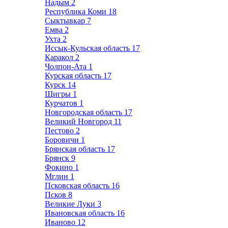
Надым
2
Республика Коми
18
Сыктывкар
7
Емва
2
Ухта
2
Иссык-Кульская область
17
Каракол
2
Чолпон-Ата
1
Курская область
17
Курск
14
Щигры
1
Курчатов
1
Новгородская область
17
Великий Новгород
11
Пестово
2
Боровичи
1
Брянская область
17
Брянск
9
Фокино
1
Мглин
1
Псковская область
16
Псков
8
Великие Луки
3
Ивановская область
16
Иваново
12