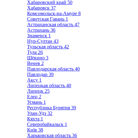
Хабаровский край
50
Хабаровск
37
Комсомольск-на-Амуре
8
Советская Гавань
1
Астраханская область
47
Астрахань
36
Знаменск
1
Нур-Султан
43
Тульская область
42
Тула
26
Щёкино
3
Венев
2
Павлодарская область
40
Павлодар
39
Аксу
1
Липецкая область
40
Липецк
25
Елец
2
Усмань
1
Республика Бурятия
39
Улан-Удэ
32
Кяхта
1
Северобайкальск
1
Київ
38
Харьковская область
36