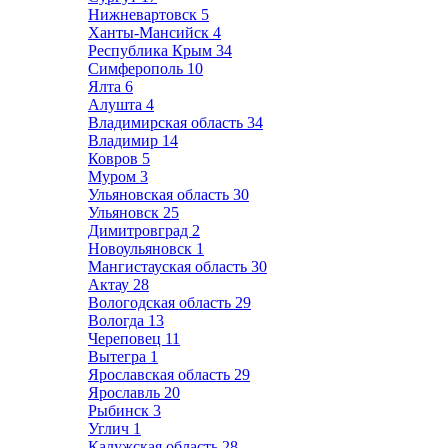
Нижневартовск
5
Ханты-Мансийск
4
Республика Крым
34
Симферополь
10
Ялта
6
Алушта
4
Владимирская область
34
Владимир
14
Ковров
5
Муром
3
Ульяновская область
30
Ульяновск
25
Димитровград
2
Новоульяновск
1
Мангистауская область
30
Актау
28
Вологодская область
29
Вологда
13
Череповец
11
Вытегра
1
Ярославская область
29
Ярославль
20
Рыбинск
3
Углич
1
Калужская область
28