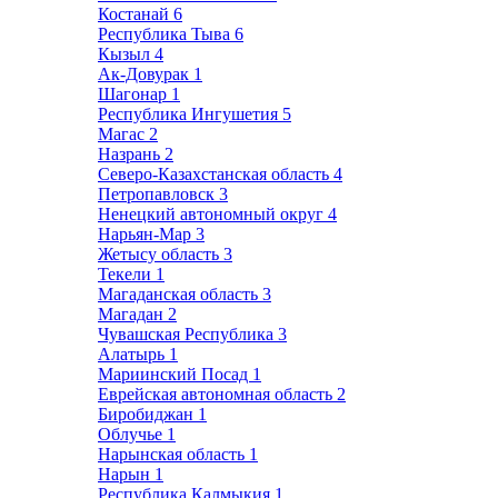
Костанай
6
Республика Тыва
6
Кызыл
4
Ак-Довурак
1
Шагонар
1
Республика Ингушетия
5
Магас
2
Назрань
2
Северо-Казахстанская область
4
Петропавловск
3
Ненецкий автономный округ
4
Нарьян-Мар
3
Жетысу область
3
Текели
1
Магаданская область
3
Магадан
2
Чувашская Республика
3
Алатырь
1
Мариинский Посад
1
Еврейская автономная область
2
Биробиджан
1
Облучье
1
Нарынская область
1
Нарын
1
Республика Калмыкия
1