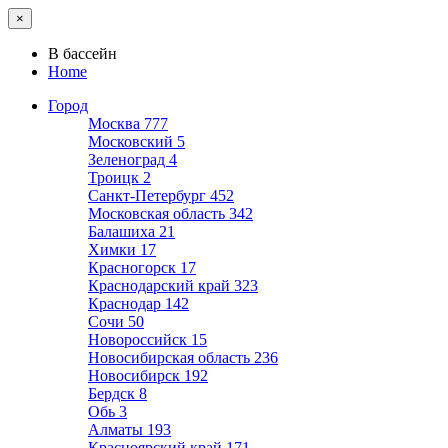
×
В бассейн
Home
Город
Москва
777
Московский
5
Зеленоград
4
Троицк
2
Санкт-Петербург
452
Московская область
342
Балашиха
21
Химки
17
Красногорск
17
Краснодарский край
323
Краснодар
142
Сочи
50
Новороссийск
15
Новосибирская область
236
Новосибирск
192
Бердск
8
Обь
3
Алматы
193
Красноярский край
171