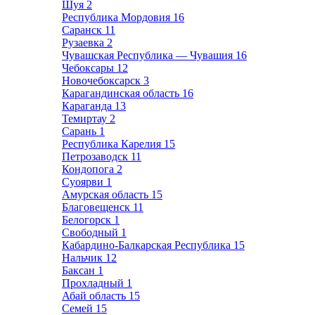
Шуя
2
Республика Мордовия
16
Саранск
11
Рузаевка
2
Чувашская Республика — Чувашия
16
Чебоксары
12
Новочебоксарск
3
Карагандинская область
16
Караганда
13
Темиртау
2
Сарань
1
Республика Карелия
15
Петрозаводск
11
Кондопога
2
Суоярви
1
Амурская область
15
Благовещенск
11
Белогорск
1
Свободный
1
Кабардино-Балкарская Республика
15
Нальчик
12
Баксан
1
Прохладный
1
Абай область
15
Семей
15