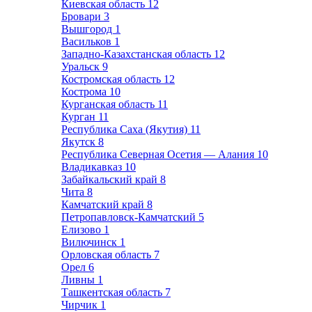
Киевская область
12
Бровари
3
Вышгород
1
Васильков
1
Западно-Казахстанская область
12
Уральск
9
Костромская область
12
Кострома
10
Курганская область
11
Курган
11
Республика Саха (Якутия)
11
Якутск
8
Республика Северная Осетия — Алания
10
Владикавказ
10
Забайкальский край
8
Чита
8
Камчатский край
8
Петропавловск-Камчатский
5
Елизово
1
Вилючинск
1
Орловская область
7
Орел
6
Ливны
1
Ташкентская область
7
Чирчик
1