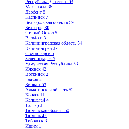
Республика Дагестан
63
Махачкала
36
Дербент
8
Каспийск
7
Белгородская область
59
Белгород
30
Старый Оскол
5
Валуйки
3
Калининградская область
54
Калининград
37
Светлогорск
5
Зеленоградск
5
Удмуртская Республика
53
Ижевск
42
Воткинск
2
Глазов
2
Бишкек
53
Алматинская область
52
Конаев
11
Капшагай
4
Талгар
3
Тюменская область
50
Тюмень
42
Тобольск
3
Ишим
1