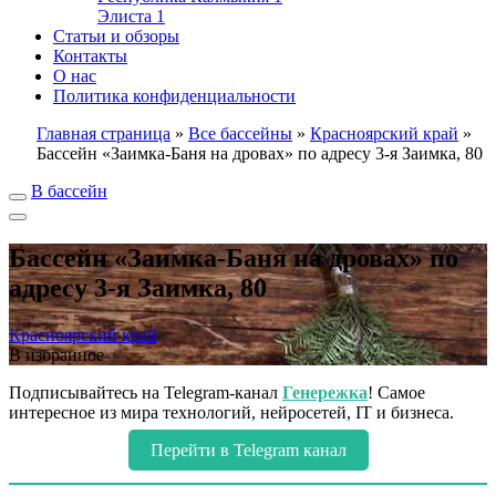
Элиста
1
Статьи и обзоры
Контакты
О нас
Политика конфиденциальности
Главная страница
»
Все бассейны
»
Красноярский край
»
Бассейн «Заимка-Баня на дровах» по адресу 3-я Заимка, 80
В бассейн
Бассейн «Заимка-Баня на дровах» по
адресу 3-я Заимка, 80
Красноярский край
В избранное
Подписывайтесь на Telegram-канал
Генережка
! Самое
интересное из мира технологий, нейросетей, IT и бизнеса.
Перейти в Telegram канал