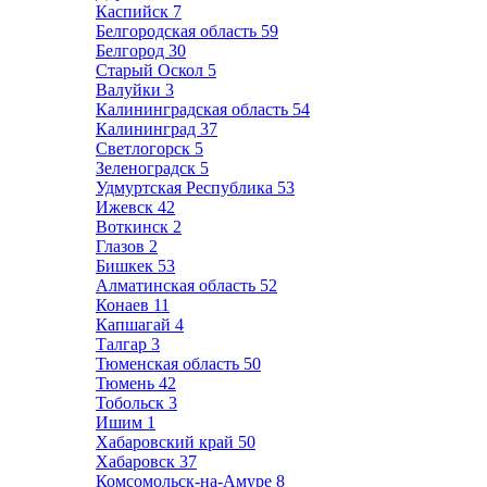
Каспийск
7
Белгородская область
59
Белгород
30
Старый Оскол
5
Валуйки
3
Калининградская область
54
Калининград
37
Светлогорск
5
Зеленоградск
5
Удмуртская Республика
53
Ижевск
42
Воткинск
2
Глазов
2
Бишкек
53
Алматинская область
52
Конаев
11
Капшагай
4
Талгар
3
Тюменская область
50
Тюмень
42
Тобольск
3
Ишим
1
Хабаровский край
50
Хабаровск
37
Комсомольск-на-Амуре
8