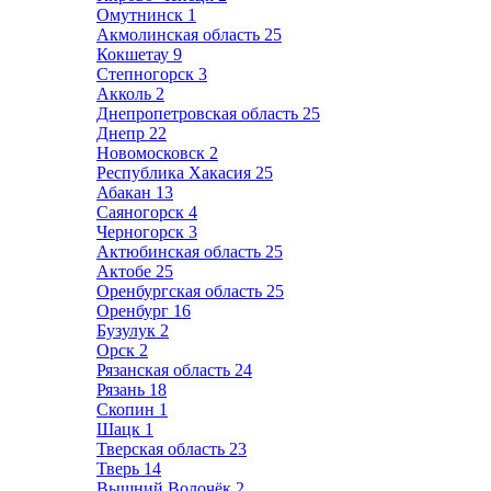
Омутнинск
1
Акмолинская область
25
Кокшетау
9
Степногорск
3
Акколь
2
Днепропетровская область
25
Днепр
22
Новомосковск
2
Республика Хакасия
25
Абакан
13
Саяногорск
4
Черногорск
3
Актюбинская область
25
Актобе
25
Оренбургская область
25
Оренбург
16
Бузулук
2
Орск
2
Рязанская область
24
Рязань
18
Скопин
1
Шацк
1
Тверская область
23
Тверь
14
Вышний Волочёк
2