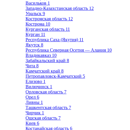
Васильков
1
Западно-Казахстанская область
12
Уральск
9
Костромская область
12
Кострома
10
Курганская область
11
Курган
11
Республика Саха (Якутия)
11
Якутск
8
Республика Северная Осетия — Алания
10
Владикавказ
10
Забайкальский край
8
Чита
8
Камчатский край
8
Петропавловск-Камчатский
5
Елизово
1
Вилючинск
1
Орловская область
7
Орел
6
Ливны
1
Ташкентская область
7
Чирчик
1
Ошская область
7
Киев
6
Костанайская область
6