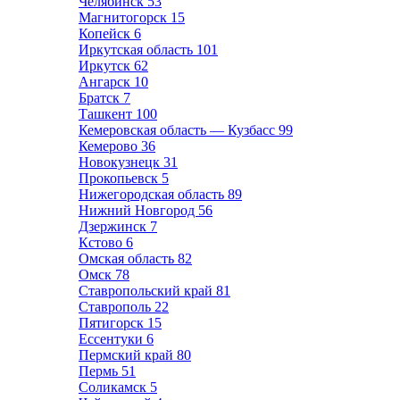
Челябинск
53
Магнитогорск
15
Копейск
6
Иркутская область
101
Иркутск
62
Ангарск
10
Братск
7
Ташкент
100
Кемеровская область — Кузбасс
99
Кемерово
36
Новокузнецк
31
Прокопьевск
5
Нижегородская область
89
Нижний Новгород
56
Дзержинск
7
Кстово
6
Омская область
82
Омск
78
Ставропольский край
81
Ставрополь
22
Пятигорск
15
Ессентуки
6
Пермский край
80
Пермь
51
Соликамск
5