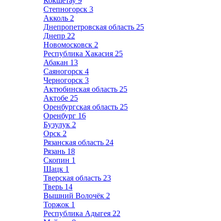
Кокшетау
9
Степногорск
3
Акколь
2
Днепропетровская область
25
Днепр
22
Новомосковск
2
Республика Хакасия
25
Абакан
13
Саяногорск
4
Черногорск
3
Актюбинская область
25
Актобе
25
Оренбургская область
25
Оренбург
16
Бузулук
2
Орск
2
Рязанская область
24
Рязань
18
Скопин
1
Шацк
1
Тверская область
23
Тверь
14
Вышний Волочёк
2
Торжок
1
Республика Адыгея
22