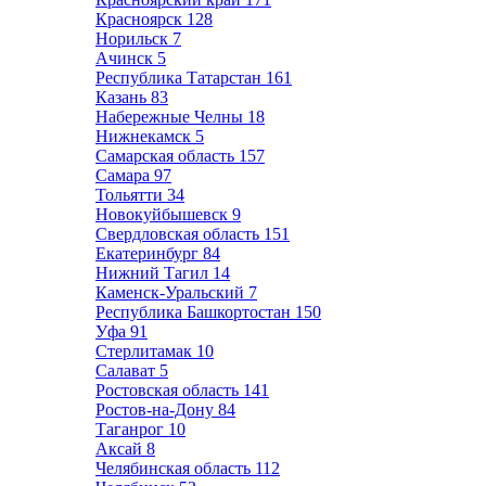
Красноярск
128
Норильск
7
Ачинск
5
Республика Татарстан
161
Казань
83
Набережные Челны
18
Нижнекамск
5
Самарская область
157
Самара
97
Тольятти
34
Новокуйбышевск
9
Свердловская область
151
Екатеринбург
84
Нижний Тагил
14
Каменск-Уральский
7
Республика Башкортостан
150
Уфа
91
Стерлитамак
10
Салават
5
Ростовская область
141
Ростов-на-Дону
84
Таганрог
10
Аксай
8
Челябинская область
112