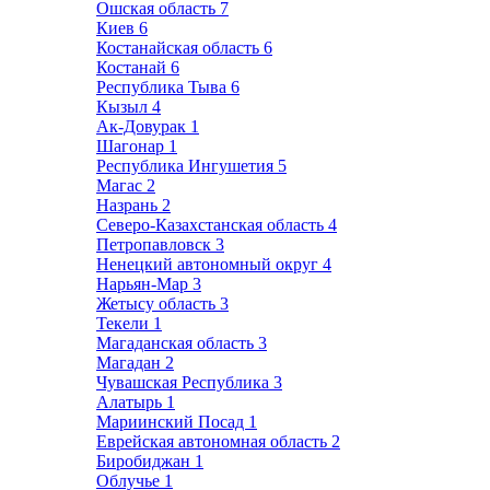
Ошская область
7
Киев
6
Костанайская область
6
Костанай
6
Республика Тыва
6
Кызыл
4
Ак-Довурак
1
Шагонар
1
Республика Ингушетия
5
Магас
2
Назрань
2
Северо-Казахстанская область
4
Петропавловск
3
Ненецкий автономный округ
4
Нарьян-Мар
3
Жетысу область
3
Текели
1
Магаданская область
3
Магадан
2
Чувашская Республика
3
Алатырь
1
Мариинский Посад
1
Еврейская автономная область
2
Биробиджан
1
Облучье
1