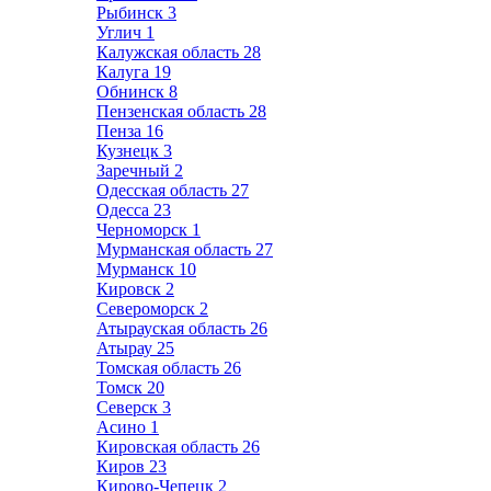
Рыбинск
3
Углич
1
Калужская область
28
Калуга
19
Обнинск
8
Пензенская область
28
Пенза
16
Кузнецк
3
Заречный
2
Одесская область
27
Одесса
23
Черноморск
1
Мурманская область
27
Мурманск
10
Кировск
2
Североморск
2
Атырауская область
26
Атырау
25
Томская область
26
Томск
20
Северск
3
Асино
1
Кировская область
26
Киров
23
Кирово-Чепецк
2