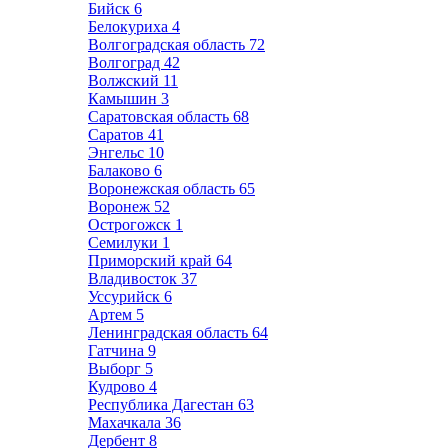
Бийск
6
Белокуриха
4
Волгоградская область
72
Волгоград
42
Волжский
11
Камышин
3
Саратовская область
68
Саратов
41
Энгельс
10
Балаково
6
Воронежская область
65
Воронеж
52
Острогожск
1
Семилуки
1
Приморский край
64
Владивосток
37
Уссурийск
6
Артем
5
Ленинградская область
64
Гатчина
9
Выборг
5
Кудрово
4
Республика Дагестан
63
Махачкала
36
Дербент
8