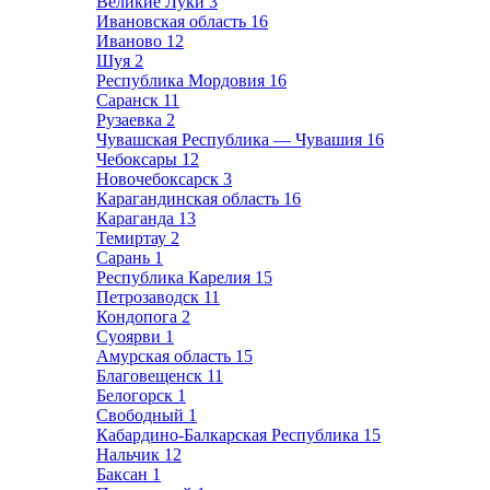
Великие Луки
3
Ивановская область
16
Иваново
12
Шуя
2
Республика Мордовия
16
Саранск
11
Рузаевка
2
Чувашская Республика — Чувашия
16
Чебоксары
12
Новочебоксарск
3
Карагандинская область
16
Караганда
13
Темиртау
2
Сарань
1
Республика Карелия
15
Петрозаводск
11
Кондопога
2
Суоярви
1
Амурская область
15
Благовещенск
11
Белогорск
1
Свободный
1
Кабардино-Балкарская Республика
15
Нальчик
12
Баксан
1