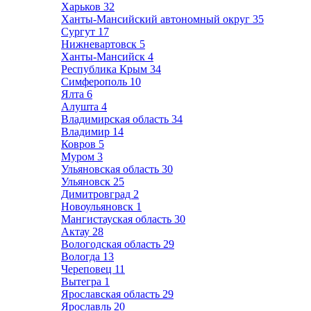
Харьков
32
Ханты-Мансийский автономный округ
35
Сургут
17
Нижневартовск
5
Ханты-Мансийск
4
Республика Крым
34
Симферополь
10
Ялта
6
Алушта
4
Владимирская область
34
Владимир
14
Ковров
5
Муром
3
Ульяновская область
30
Ульяновск
25
Димитровград
2
Новоульяновск
1
Мангистауская область
30
Актау
28
Вологодская область
29
Вологда
13
Череповец
11
Вытегра
1
Ярославская область
29
Ярославль
20