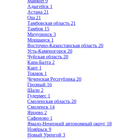
Майкоп
9
Адыгейск
1
Астана
21
Ош
21
Тамбовская область
21
Тамбов
15
Мичуринск
3
Моршанск
1
Восточно-Казахстанская область
20
Усть-Каменогорск
20
Чуйская область
20
Кара-Балта
2
Кант
1
Токмок
1
Чеченская Республика
20
Грозный
16
Шали
2
Гудермес
1
Смоленская область
20
Смоленск
14
Ярцево
2
Сафоново
1
Ямало-Ненецкий автономный округ
18
Ноябрьск
9
Новый Уренгой
3