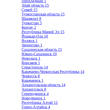
Прохладный
1
Абай область
15
Семей
15
Туркестанская область
15
Шымкент
8
Туркестан
5
Кентау
2
Республика Марий Эл
15
Йошкар-Ола
10
Волжск
1
Звенигово
1
Сахалинская область
15
Южно-Сахалинск
10
Невельск
1
Корсаков
1
Севастополь
14
Карачаево-Черкесская Республика
14
Черкесск
8
Карачаевск
1
Архангельская область
14
Архангельск
8
Северодвинск
4
Новодвинск
1
Республика Алтай
12
Горно-Алтайск
4