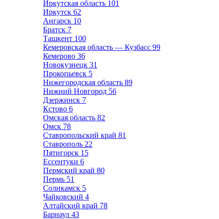
Иркутская область
101
Иркутск
62
Ангарск
10
Братск
7
Ташкент
100
Кемеровская область — Кузбасс
99
Кемерово
36
Новокузнецк
31
Прокопьевск
5
Нижегородская область
89
Нижний Новгород
56
Дзержинск
7
Кстово
6
Омская область
82
Омск
78
Ставропольский край
81
Ставрополь
22
Пятигорск
15
Ессентуки
6
Пермский край
80
Пермь
51
Соликамск
5
Чайковский
4
Алтайский край
78
Барнаул
43