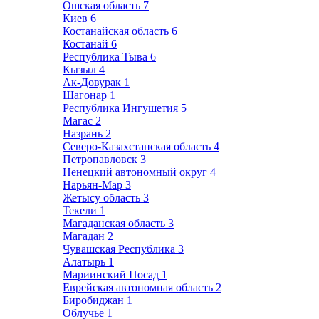
Ошская область
7
Киев
6
Костанайская область
6
Костанай
6
Республика Тыва
6
Кызыл
4
Ак-Довурак
1
Шагонар
1
Республика Ингушетия
5
Магас
2
Назрань
2
Северо-Казахстанская область
4
Петропавловск
3
Ненецкий автономный округ
4
Нарьян-Мар
3
Жетысу область
3
Текели
1
Магаданская область
3
Магадан
2
Чувашская Республика
3
Алатырь
1
Мариинский Посад
1
Еврейская автономная область
2
Биробиджан
1
Облучье
1