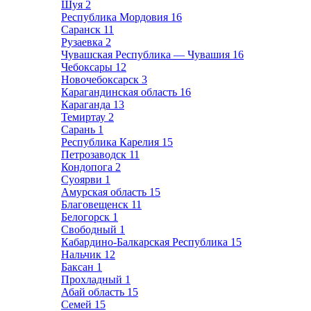
Шуя
2
Республика Мордовия
16
Саранск
11
Рузаевка
2
Чувашская Республика — Чувашия
16
Чебоксары
12
Новочебоксарск
3
Карагандинская область
16
Караганда
13
Темиртау
2
Сарань
1
Республика Карелия
15
Петрозаводск
11
Кондопога
2
Суоярви
1
Амурская область
15
Благовещенск
11
Белогорск
1
Свободный
1
Кабардино-Балкарская Республика
15
Нальчик
12
Баксан
1
Прохладный
1
Абай область
15
Семей
15