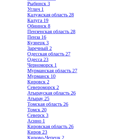
Рыбинск
3
Углич
1
Калужская область
28
Калуга
19
Обнинск
8
Пензенская область
28
Пенза
16
Кузнецк
3
Заречный
2
Одесская область
27
Одесса
23
Черноморск
1
Мурманская область
27
Мурманск
10
Кировск
2
Североморск
2
Атырауская область
26
Атырау
25
Томская область
26
Томск
20
Северск
3
Асино
1
Кировская область
26
Киров
23
Кирово-Чепецк
2