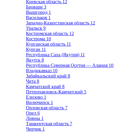
Киевская область
12
Бровари
3
Вышгород
1
Васильков
1
Западно-Казахстанская область
12
Уральск
9
Костромская область
12
Кострома
10
Курганская область
11
Курган
11
Республика Саха (Якутия)
11
Якутск
8
Республика Северная Осетия — Алания
10
Владикавказ
10
Забайкальский край
8
Чита
8
Камчатский край
8
Петропавловск-Камчатский
5
Елизово
1
Вилючинск
1
Орловская область
7
Орел
6
Ливны
1
Ташкентская область
7
Чирчик
1