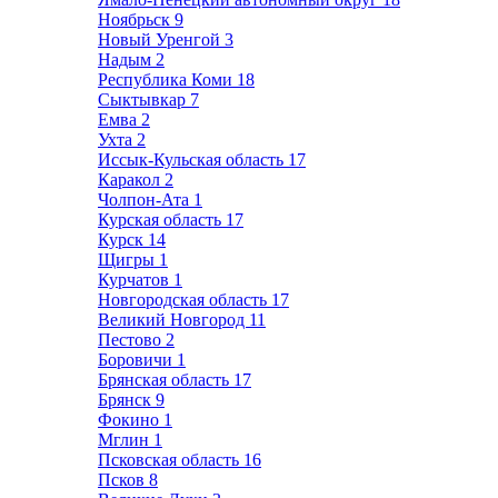
Ноябрьск
9
Новый Уренгой
3
Надым
2
Республика Коми
18
Сыктывкар
7
Емва
2
Ухта
2
Иссык-Кульская область
17
Каракол
2
Чолпон-Ата
1
Курская область
17
Курск
14
Щигры
1
Курчатов
1
Новгородская область
17
Великий Новгород
11
Пестово
2
Боровичи
1
Брянская область
17
Брянск
9
Фокино
1
Мглин
1
Псковская область
16
Псков
8