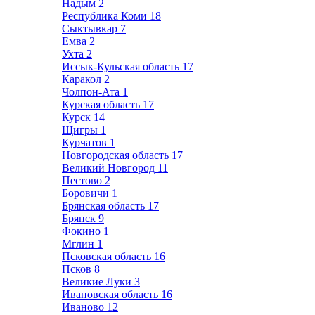
Надым
2
Республика Коми
18
Сыктывкар
7
Емва
2
Ухта
2
Иссык-Кульская область
17
Каракол
2
Чолпон-Ата
1
Курская область
17
Курск
14
Щигры
1
Курчатов
1
Новгородская область
17
Великий Новгород
11
Пестово
2
Боровичи
1
Брянская область
17
Брянск
9
Фокино
1
Мглин
1
Псковская область
16
Псков
8
Великие Луки
3
Ивановская область
16
Иваново
12