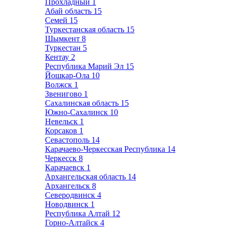
Прохладный
1
Абай область
15
Семей
15
Туркестанская область
15
Шымкент
8
Туркестан
5
Кентау
2
Республика Марий Эл
15
Йошкар-Ола
10
Волжск
1
Звенигово
1
Сахалинская область
15
Южно-Сахалинск
10
Невельск
1
Корсаков
1
Севастополь
14
Карачаево-Черкесская Республика
14
Черкесск
8
Карачаевск
1
Архангельская область
14
Архангельск
8
Северодвинск
4
Новодвинск
1
Республика Алтай
12
Горно-Алтайск
4