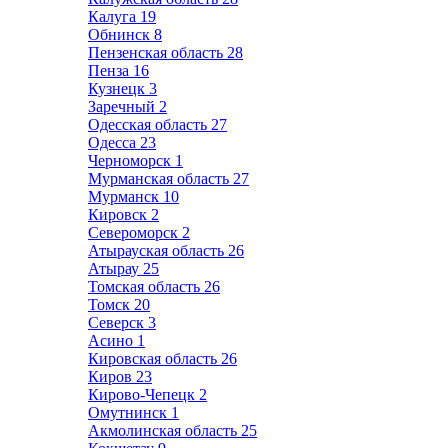
Калуга
19
Обнинск
8
Пензенская область
28
Пенза
16
Кузнецк
3
Заречный
2
Одесская область
27
Одесса
23
Черноморск
1
Мурманская область
27
Мурманск
10
Кировск
2
Североморск
2
Атырауская область
26
Атырау
25
Томская область
26
Томск
20
Северск
3
Асино
1
Кировская область
26
Киров
23
Кирово-Чепецк
2
Омутнинск
1
Акмолинская область
25