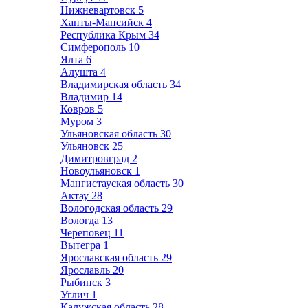
Нижневартовск
5
Ханты-Мансийск
4
Республика Крым
34
Симферополь
10
Ялта
6
Алушта
4
Владимирская область
34
Владимир
14
Ковров
5
Муром
3
Ульяновская область
30
Ульяновск
25
Димитровград
2
Новоульяновск
1
Мангистауская область
30
Актау
28
Вологодская область
29
Вологда
13
Череповец
11
Вытегра
1
Ярославская область
29
Ярославль
20
Рыбинск
3
Углич
1
Калужская область
28