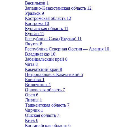
Васильков
1
Западно-Казахстанская область
12
Уральск
9
Костромская область
12
Кострома
10
Курганская область
11
Курган
11
Республика Саха (Якутия)
11
Якутск
8
Республика Северная Осетия — Алания
10
Владикавказ
10
Забайкальский край
8
Чита
8
Камчатский край
8
Петропавловск-Камчатский
5
Елизово
1
Вилючинск
1
Орловская область
7
Орел
6
Ливны
1
Ташкентская область
7
Чирчик
1
Ошская область
7
Киев
6
Костанайская область
6