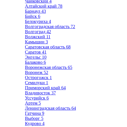
Чайковский
4
Алтайский край
78
Барнаул
43
Бийск
6
Белокуриха
4
Волгоградская область
72
Волгоград
42
Волжский
11
Камышин
3
Саратовская область
68
Саратов
41
Энгельс
10
Балаково
6
Воронежская область
65
Воронеж
52
Острогожск
1
Семилуки
1
Приморский край
64
Владивосток
37
Уссурийск
6
Артем
5
Ленинградская область
64
Гатчина
9
Выборг
5
Кудрово
4