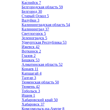
Каспийск
7
Белгородская область
59
Белгород
30
Старый Оскол
5
Валуйки
3
Калининградская область
54
Калининград
37
Светлогорск
5
Зеленоградск
5
Удмуртская Республика
53
Ижевск
42
Воткинск
2
Глазов
2
Бишкек
53
Алматинская область
52
Конаев
11
Капшагай
4
Талгар
3
Тюменская область
50
Тюмень
42
Тобольск
3
Ишим
1
Хабаровский край
50
Хабаровск
37
Комсомольск-на-Амуре
8