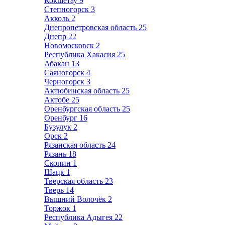
Кокшетау
9
Степногорск
3
Акколь
2
Днепропетровская область
25
Днепр
22
Новомосковск
2
Республика Хакасия
25
Абакан
13
Саяногорск
4
Черногорск
3
Актюбинская область
25
Актобе
25
Оренбургская область
25
Оренбург
16
Бузулук
2
Орск
2
Рязанская область
24
Рязань
18
Скопин
1
Шацк
1
Тверская область
23
Тверь
14
Вышний Волочёк
2
Торжок
1
Республика Адыгея
22