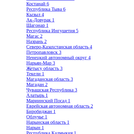
Костанай
6
Республика Тыва
6
Кызыл
4
Ак-Довурак
1
Шагонар
1
Республика Ингушетия
5
Магас
2
Назрань
2
Северо-Казахстанская область
4
Петропавловск
3
Ненецкий автономный округ
4
Нарьян-Мар
3
Жетысу область
3
Текели
1
Магаданская область
3
Магадан
2
Чувашская Республика
3
Алатырь
1
Мариинский Посад
1
Еврейская автономная область
2
Биробиджан
1
Облучье
1
Нарынская область
1
Нарын
1
Республика Калмыкия
1