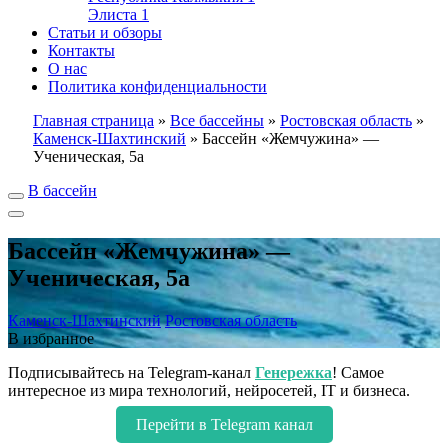
Элиста
1
Статьи и обзоры
Контакты
О нас
Политика конфиденциальности
Главная страница
»
Все бассейны
»
Ростовская область
»
Каменск-Шахтинский
»
Бассейн «Жемчужина» —
Ученическая, 5а
В бассейн
Бассейн «Жемчужина» —
Ученическая, 5а
Каменск-Шахтинский
Ростовская область
В избранное
Подписывайтесь на Telegram-канал
Генережка
! Самое
интересное из мира технологий, нейросетей, IT и бизнеса.
Перейти в Telegram канал