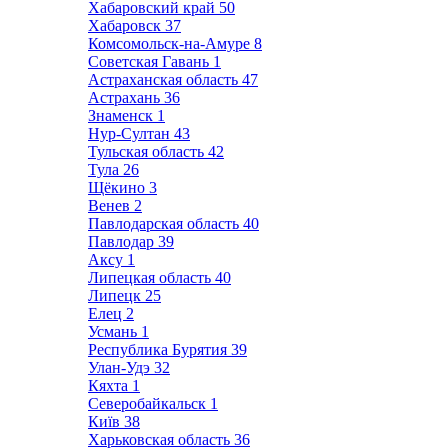
Хабаровский край
50
Хабаровск
37
Комсомольск-на-Амуре
8
Советская Гавань
1
Астраханская область
47
Астрахань
36
Знаменск
1
Нур-Султан
43
Тульская область
42
Тула
26
Щёкино
3
Венев
2
Павлодарская область
40
Павлодар
39
Аксу
1
Липецкая область
40
Липецк
25
Елец
2
Усмань
1
Республика Бурятия
39
Улан-Удэ
32
Кяхта
1
Северобайкальск
1
Київ
38
Харьковская область
36