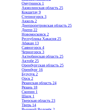
Омутнинск
1
Акмолинская область
25
Кокшетау
9
Степногорск
3
Акколь
2
Днепропетровская область
25
Днепр
22
Новомосковск
2
Республика Хакасия
25
Абакан
13
Саяногорск
4
Черногорск
3
Актюбинская область
25
Актобе
25
Оренбургская область
25
Оренбург
16
Бузулук
2
Орск
2
Рязанская область
24
Рязань
18
Скопин
1
Шацк
1
Тверская область
23
Тверь
14
Вышний Волочёк
2