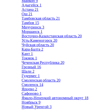
Майкоп
9
Адыгейск
1
Астана
21
Ош
21
Тамбовская область
21
Тамбов
15
Мичуринск
3
Моршанск
1
Восточно-Казахстанская область
20
Усть-Каменогорск
20
Чуйская область
20
Кара-Балта
2
Кант
1
Токмок
1
Чеченская Республика
20
Грозный
16
Шали
2
Гудермес
1
Смоленская область
20
Смоленск
14
Ярцево
2
Сафоново
1
Ямало-Ненецкий автономный округ
18
Ноябрьск
9
Новый Уренгой
3