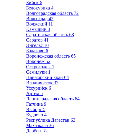
Бийск
6
Белокуриха
4
Волгоградская область
72
Волгоград
42
Волжский
11
Камышин
3
Саратовская область
68
Саратов
41
Энгельс
10
Балаково
6
Воронежская область
65
Воронеж
52
Острогожск
1
Семилуки
1
Приморский край
64
Владивосток
37
Уссурийск
6
Артем
5
Ленинградская область
64
Гатчина
9
Выборг
5
Кудрово
4
Республика Дагестан
63
Махачкала
36
Дербент
8