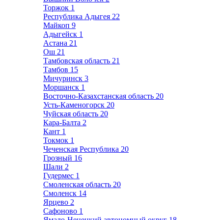
Торжок
1
Республика Адыгея
22
Майкоп
9
Адыгейск
1
Астана
21
Ош
21
Тамбовская область
21
Тамбов
15
Мичуринск
3
Моршанск
1
Восточно-Казахстанская область
20
Усть-Каменогорск
20
Чуйская область
20
Кара-Балта
2
Кант
1
Токмок
1
Чеченская Республика
20
Грозный
16
Шали
2
Гудермес
1
Смоленская область
20
Смоленск
14
Ярцево
2
Сафоново
1
Ямало-Ненецкий автономный округ
18