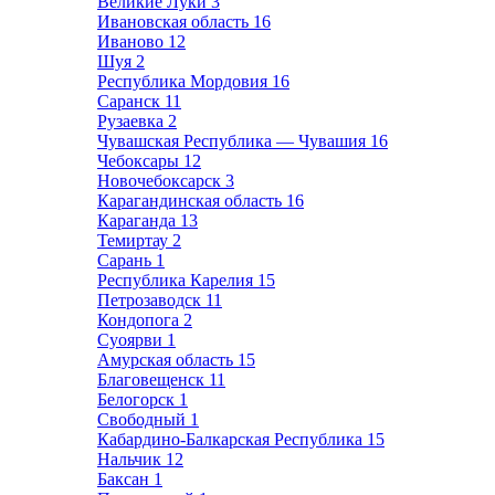
Великие Луки
3
Ивановская область
16
Иваново
12
Шуя
2
Республика Мордовия
16
Саранск
11
Рузаевка
2
Чувашская Республика — Чувашия
16
Чебоксары
12
Новочебоксарск
3
Карагандинская область
16
Караганда
13
Темиртау
2
Сарань
1
Республика Карелия
15
Петрозаводск
11
Кондопога
2
Суоярви
1
Амурская область
15
Благовещенск
11
Белогорск
1
Свободный
1
Кабардино-Балкарская Республика
15
Нальчик
12
Баксан
1