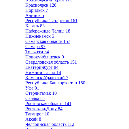
Красноярск
128
Норильск
7
Ачинск
5
Республика Татарстан
161
Казань
83
Набережные Челны
18
Нижнекамск
5
Самарская область
157
Самара
97
Тольятти
34
Новокуйбышевск
9
Свердловская область
151
Екатеринбург
84
Нижний Тагил
14
Каменск-Уральский
7
Республика Башкортостан
150
Уфа
91
Стерлитамак
10
Салават
5
Ростовская область
141
Ростов-на-Дону
84
Таганрог
10
Аксай
8
Челябинская область
112