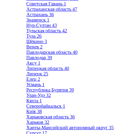
Советская Гавань
1
Астраханская область
47
Астрахань
36
Знаменск
1
Нур-Султан
43
Тульская область
42
Тула
26
Щёкино
3
Венев
2
Павлодарская область
40
Павлодар
39
Аксу
1
Липецкая область
40
Липецк
25
Елец
2
Усмань
1
Республика Бурятия
39
Улан-Удэ
32
Кяхта
1
Северобайкальск
1
Київ
38
Харьковская область
36
Харьков
32
Ханты-Мансийский автономный округ
35
Сургут
17