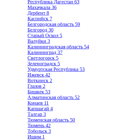
Республика Дагестан
63
Махачкала
36
Дербент
8
Каспийск
7
Белгородская область
59
Белгород
30
Старый Оскол
5
Валуйки
3
Калининградская область
54
Калининград
37
Светлогорск
5
Зеленоградск
5
Удмуртская Республика
53
Ижевск
42
Воткинск
2
Глазов
2
Бишкек
53
Алматинская область
52
Конаев
11
Капшагай
4
Талгар
3
Тюменская область
50
Тюмень
42
Тобольск
3
Ишим
1