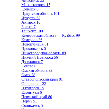
Челябинск
53
Магнитогорск
15
Копейск
6
Иркутская область
101
Иркутск
62
Ангарск
10
Братск
7
Ташкент
100
Кемеровская область — Кузбасс
99
Кемерово
36
Новокузнецк
31
Прокопьевск
5
Нижегородская область
89
Нижний Новгород
56
Дзержинск
7
Кстово
6
Омская область
82
Омск
78
Ставропольский край
81
Ставрополь
22
Пятигорск
15
Ессентуки
6
Пермский край
80
Пермь
51
Соликамск
5