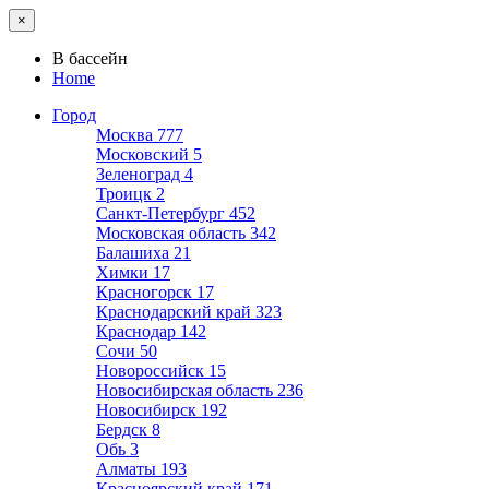
×
В бассейн
Home
Город
Москва
777
Московский
5
Зеленоград
4
Троицк
2
Санкт-Петербург
452
Московская область
342
Балашиха
21
Химки
17
Красногорск
17
Краснодарский край
323
Краснодар
142
Сочи
50
Новороссийск
15
Новосибирская область
236
Новосибирск
192
Бердск
8
Обь
3
Алматы
193
Красноярский край
171