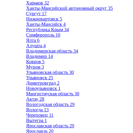
Харьков
32
Ханты-Мансийский автономный округ
35
Сургут
17
Нижневартовск
5
Ханты-Мансийск
4
Республика Крым
34
Симферополь
10
Ялта
6
Алушта
4
Владимирская область
34
Владимир
14
Ковров
5
Муром
3
Ульяновская область
30
Ульяновск
25
Димитровград
2
Новоульяновск
1
Мангистауская область
30
Актау
28
Вологодская область
29
Вологда
13
Череповец
11
Вытегра
1
Ярославская область
29
Ярославль
20