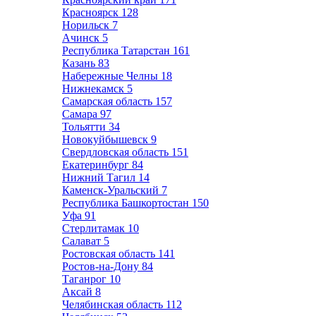
Красноярск
128
Норильск
7
Ачинск
5
Республика Татарстан
161
Казань
83
Набережные Челны
18
Нижнекамск
5
Самарская область
157
Самара
97
Тольятти
34
Новокуйбышевск
9
Свердловская область
151
Екатеринбург
84
Нижний Тагил
14
Каменск-Уральский
7
Республика Башкортостан
150
Уфа
91
Стерлитамак
10
Салават
5
Ростовская область
141
Ростов-на-Дону
84
Таганрог
10
Аксай
8
Челябинская область
112