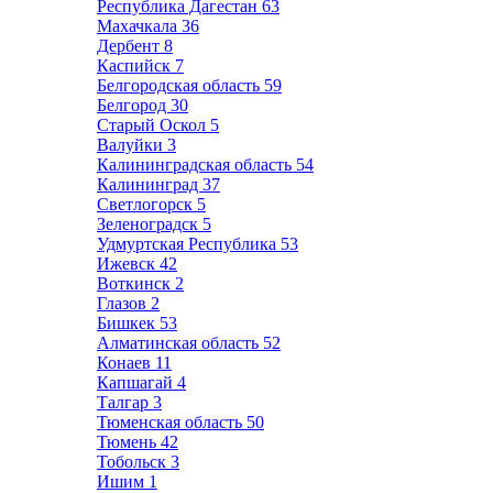
Республика Дагестан
63
Махачкала
36
Дербент
8
Каспийск
7
Белгородская область
59
Белгород
30
Старый Оскол
5
Валуйки
3
Калининградская область
54
Калининград
37
Светлогорск
5
Зеленоградск
5
Удмуртская Республика
53
Ижевск
42
Воткинск
2
Глазов
2
Бишкек
53
Алматинская область
52
Конаев
11
Капшагай
4
Талгар
3
Тюменская область
50
Тюмень
42
Тобольск
3
Ишим
1