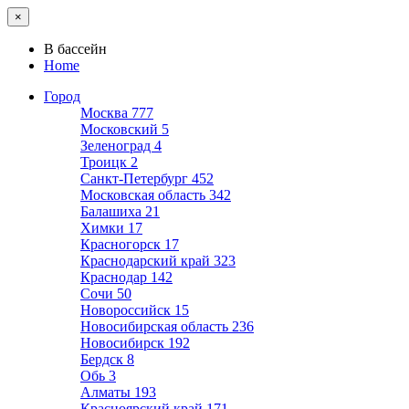
×
В бассейн
Home
Город
Москва
777
Московский
5
Зеленоград
4
Троицк
2
Санкт-Петербург
452
Московская область
342
Балашиха
21
Химки
17
Красногорск
17
Краснодарский край
323
Краснодар
142
Сочи
50
Новороссийск
15
Новосибирская область
236
Новосибирск
192
Бердск
8
Обь
3
Алматы
193
Красноярский край
171