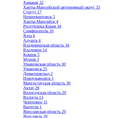
Харьков
32
Ханты-Мансийский автономный округ
35
Сургут
17
Нижневартовск
5
Ханты-Мансийск
4
Республика Крым
34
Симферополь
10
Ялта
6
Алушта
4
Владимирская область
34
Владимир
14
Ковров
5
Муром
3
Ульяновская область
30
Ульяновск
25
Димитровград
2
Новоульяновск
1
Мангистауская область
30
Актау
28
Вологодская область
29
Вологда
13
Череповец
11
Вытегра
1
Ярославская область
29
Ярославль
20