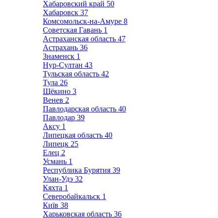
Хабаровский край
50
Хабаровск
37
Комсомольск-на-Амуре
8
Советская Гавань
1
Астраханская область
47
Астрахань
36
Знаменск
1
Нур-Султан
43
Тульская область
42
Тула
26
Щёкино
3
Венев
2
Павлодарская область
40
Павлодар
39
Аксу
1
Липецкая область
40
Липецк
25
Елец
2
Усмань
1
Республика Бурятия
39
Улан-Удэ
32
Кяхта
1
Северобайкальск
1
Київ
38
Харьковская область
36