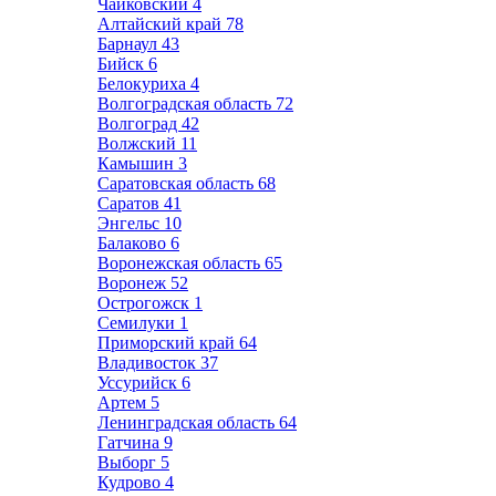
Чайковский
4
Алтайский край
78
Барнаул
43
Бийск
6
Белокуриха
4
Волгоградская область
72
Волгоград
42
Волжский
11
Камышин
3
Саратовская область
68
Саратов
41
Энгельс
10
Балаково
6
Воронежская область
65
Воронеж
52
Острогожск
1
Семилуки
1
Приморский край
64
Владивосток
37
Уссурийск
6
Артем
5
Ленинградская область
64
Гатчина
9
Выборг
5
Кудрово
4