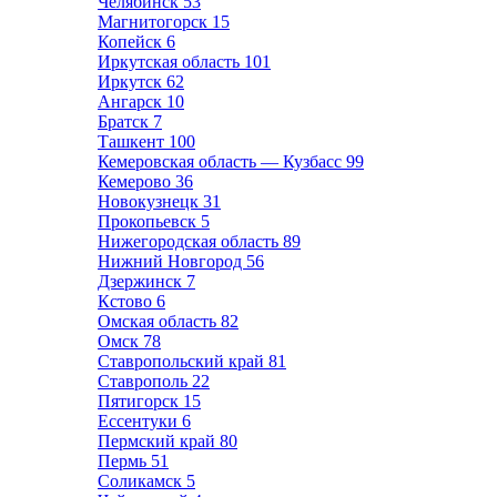
Челябинск
53
Магнитогорск
15
Копейск
6
Иркутская область
101
Иркутск
62
Ангарск
10
Братск
7
Ташкент
100
Кемеровская область — Кузбасс
99
Кемерово
36
Новокузнецк
31
Прокопьевск
5
Нижегородская область
89
Нижний Новгород
56
Дзержинск
7
Кстово
6
Омская область
82
Омск
78
Ставропольский край
81
Ставрополь
22
Пятигорск
15
Ессентуки
6
Пермский край
80
Пермь
51
Соликамск
5