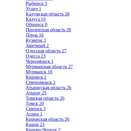
Рыбинск
3
Углич
1
Калужская область
28
Калуга
19
Обнинск
8
Пензенская область
28
Пенза
16
Кузнецк
3
Заречный
2
Одесская область
27
Одесса
23
Черноморск
1
Мурманская область
27
Мурманск
10
Кировск
2
Североморск
2
Атырауская область
26
Атырау
25
Томская область
26
Томск
20
Северск
3
Асино
1
Кировская область
26
Киров
23
Кирово-Чепецк
2