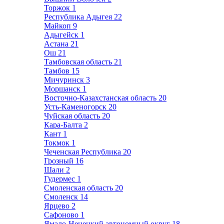
Торжок
1
Республика Адыгея
22
Майкоп
9
Адыгейск
1
Астана
21
Ош
21
Тамбовская область
21
Тамбов
15
Мичуринск
3
Моршанск
1
Восточно-Казахстанская область
20
Усть-Каменогорск
20
Чуйская область
20
Кара-Балта
2
Кант
1
Токмок
1
Чеченская Республика
20
Грозный
16
Шали
2
Гудермес
1
Смоленская область
20
Смоленск
14
Ярцево
2
Сафоново
1
Ямало-Ненецкий автономный округ
18