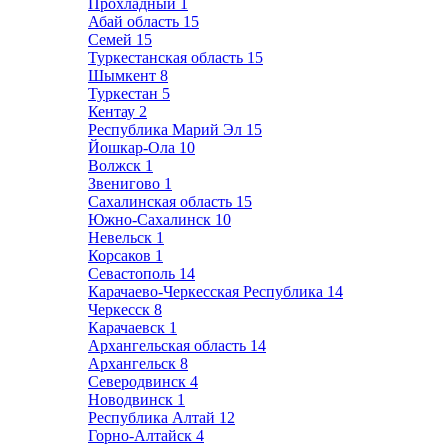
Прохладный
1
Абай область
15
Семей
15
Туркестанская область
15
Шымкент
8
Туркестан
5
Кентау
2
Республика Марий Эл
15
Йошкар-Ола
10
Волжск
1
Звенигово
1
Сахалинская область
15
Южно-Сахалинск
10
Невельск
1
Корсаков
1
Севастополь
14
Карачаево-Черкесская Республика
14
Черкесск
8
Карачаевск
1
Архангельская область
14
Архангельск
8
Северодвинск
4
Новодвинск
1
Республика Алтай
12
Горно-Алтайск
4