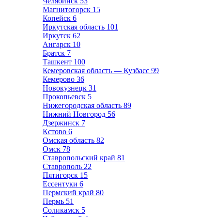
Челябинск
53
Магнитогорск
15
Копейск
6
Иркутская область
101
Иркутск
62
Ангарск
10
Братск
7
Ташкент
100
Кемеровская область — Кузбасс
99
Кемерово
36
Новокузнецк
31
Прокопьевск
5
Нижегородская область
89
Нижний Новгород
56
Дзержинск
7
Кстово
6
Омская область
82
Омск
78
Ставропольский край
81
Ставрополь
22
Пятигорск
15
Ессентуки
6
Пермский край
80
Пермь
51
Соликамск
5