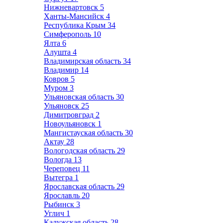
Нижневартовск
5
Ханты-Мансийск
4
Республика Крым
34
Симферополь
10
Ялта
6
Алушта
4
Владимирская область
34
Владимир
14
Ковров
5
Муром
3
Ульяновская область
30
Ульяновск
25
Димитровград
2
Новоульяновск
1
Мангистауская область
30
Актау
28
Вологодская область
29
Вологда
13
Череповец
11
Вытегра
1
Ярославская область
29
Ярославль
20
Рыбинск
3
Углич
1
Калужская область
28