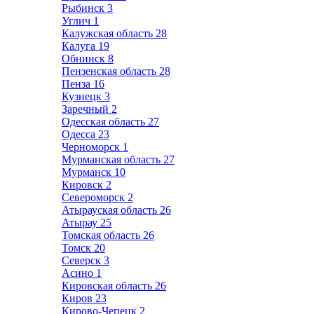
Рыбинск
3
Углич
1
Калужская область
28
Калуга
19
Обнинск
8
Пензенская область
28
Пенза
16
Кузнецк
3
Заречный
2
Одесская область
27
Одесса
23
Черноморск
1
Мурманская область
27
Мурманск
10
Кировск
2
Североморск
2
Атырауская область
26
Атырау
25
Томская область
26
Томск
20
Северск
3
Асино
1
Кировская область
26
Киров
23
Кирово-Чепецк
2