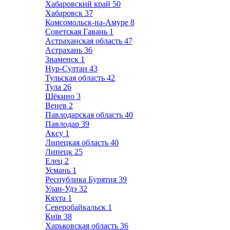
Хабаровский край
50
Хабаровск
37
Комсомольск-на-Амуре
8
Советская Гавань
1
Астраханская область
47
Астрахань
36
Знаменск
1
Нур-Султан
43
Тульская область
42
Тула
26
Щёкино
3
Венев
2
Павлодарская область
40
Павлодар
39
Аксу
1
Липецкая область
40
Липецк
25
Елец
2
Усмань
1
Республика Бурятия
39
Улан-Удэ
32
Кяхта
1
Северобайкальск
1
Київ
38
Харьковская область
36