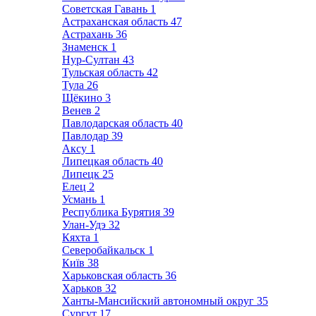
Советская Гавань
1
Астраханская область
47
Астрахань
36
Знаменск
1
Нур-Султан
43
Тульская область
42
Тула
26
Щёкино
3
Венев
2
Павлодарская область
40
Павлодар
39
Аксу
1
Липецкая область
40
Липецк
25
Елец
2
Усмань
1
Республика Бурятия
39
Улан-Удэ
32
Кяхта
1
Северобайкальск
1
Київ
38
Харьковская область
36
Харьков
32
Ханты-Мансийский автономный округ
35
Сургут
17