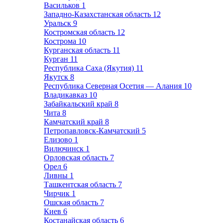
Васильков
1
Западно-Казахстанская область
12
Уральск
9
Костромская область
12
Кострома
10
Курганская область
11
Курган
11
Республика Саха (Якутия)
11
Якутск
8
Республика Северная Осетия — Алания
10
Владикавказ
10
Забайкальский край
8
Чита
8
Камчатский край
8
Петропавловск-Камчатский
5
Елизово
1
Вилючинск
1
Орловская область
7
Орел
6
Ливны
1
Ташкентская область
7
Чирчик
1
Ошская область
7
Киев
6
Костанайская область
6