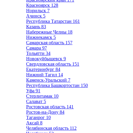
Красноярск
128
Норильск
7
Ачинск
5
Республика Татарстан
161
Казань
83
Набережные Челны
18
Нижнекамск
5
Самарская область
157
Самара
97
Тольятти
34
Новокуйбышевск
9
Свердловская область
151
Екатеринбург
84
Нижний Тагил
14
Каменск-Уральский
7
Республика Башкортостан
150
Уфа
91
Стерлитамак
10
Салават
5
Ростовская область
141
Ростов-на-Дону
84
Таганрог
10
Аксай
8
Челябинская область
112