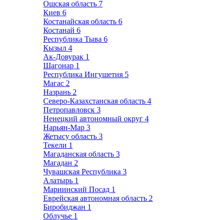
Ошская область
7
Киев
6
Костанайская область
6
Костанай
6
Республика Тыва
6
Кызыл
4
Ак-Довурак
1
Шагонар
1
Республика Ингушетия
5
Магас
2
Назрань
2
Северо-Казахстанская область
4
Петропавловск
3
Ненецкий автономный округ
4
Нарьян-Мар
3
Жетысу область
3
Текели
1
Магаданская область
3
Магадан
2
Чувашская Республика
3
Алатырь
1
Мариинский Посад
1
Еврейская автономная область
2
Биробиджан
1
Облучье
1