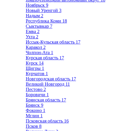
Ноябрьск
9
Новый Уренгой
3
Надым
2
Республика Коми
18
Сыктывкар
7
Емва
2
Ухта
2
Иссык-Кульская область
17
Каракол
2
Чолпон-Ата
1
Курская область
17
Курск
14
Щигры
1
Курчатов
1
Новгородская область
17
Великий Новгород
11
Пестово
2
Боровичи
1
Брянская область
17
Брянск
9
Фокино
1
Мглин
1
Псковская область
16
Псков
8