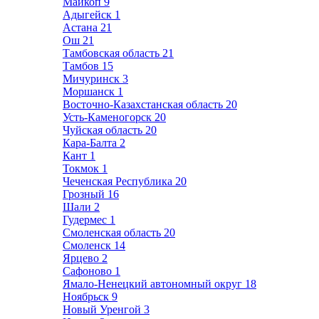
Майкоп
9
Адыгейск
1
Астана
21
Ош
21
Тамбовская область
21
Тамбов
15
Мичуринск
3
Моршанск
1
Восточно-Казахстанская область
20
Усть-Каменогорск
20
Чуйская область
20
Кара-Балта
2
Кант
1
Токмок
1
Чеченская Республика
20
Грозный
16
Шали
2
Гудермес
1
Смоленская область
20
Смоленск
14
Ярцево
2
Сафоново
1
Ямало-Ненецкий автономный округ
18
Ноябрьск
9
Новый Уренгой
3