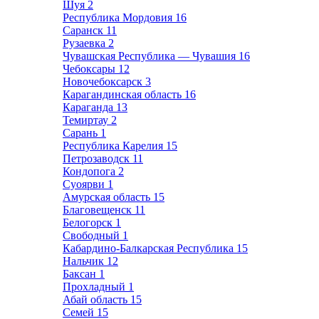
Шуя
2
Республика Мордовия
16
Саранск
11
Рузаевка
2
Чувашская Республика — Чувашия
16
Чебоксары
12
Новочебоксарск
3
Карагандинская область
16
Караганда
13
Темиртау
2
Сарань
1
Республика Карелия
15
Петрозаводск
11
Кондопога
2
Суоярви
1
Амурская область
15
Благовещенск
11
Белогорск
1
Свободный
1
Кабардино-Балкарская Республика
15
Нальчик
12
Баксан
1
Прохладный
1
Абай область
15
Семей
15