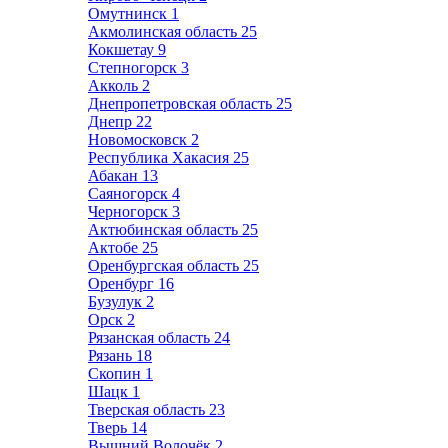
Омутнинск
1
Акмолинская область
25
Кокшетау
9
Степногорск
3
Акколь
2
Днепропетровская область
25
Днепр
22
Новомосковск
2
Республика Хакасия
25
Абакан
13
Саяногорск
4
Черногорск
3
Актюбинская область
25
Актобе
25
Оренбургская область
25
Оренбург
16
Бузулук
2
Орск
2
Рязанская область
24
Рязань
18
Скопин
1
Шацк
1
Тверская область
23
Тверь
14
Вышний Волочёк
2