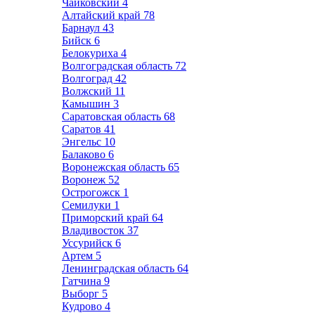
Чайковский
4
Алтайский край
78
Барнаул
43
Бийск
6
Белокуриха
4
Волгоградская область
72
Волгоград
42
Волжский
11
Камышин
3
Саратовская область
68
Саратов
41
Энгельс
10
Балаково
6
Воронежская область
65
Воронеж
52
Острогожск
1
Семилуки
1
Приморский край
64
Владивосток
37
Уссурийск
6
Артем
5
Ленинградская область
64
Гатчина
9
Выборг
5
Кудрово
4