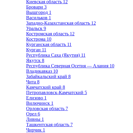
Киевская область
12
Бровари
3
Вышгород
1
Васильков
1
Западно-Казахстанская область
12
Уральск
9
Костромская область
12
Кострома
10
Курганская область
11
Курган
11
Республика Саха (Якутия)
11
Якутск
8
Республика Северная Осетия — Алания
10
Владикавказ
10
Забайкальский край
8
Чита
8
Камчатский край
8
Петропавловск-Камчатский
5
Елизово
1
Вилючинск
1
Орловская область
7
Орел
6
Ливны
1
Ташкентская область
7
Чирчик
1