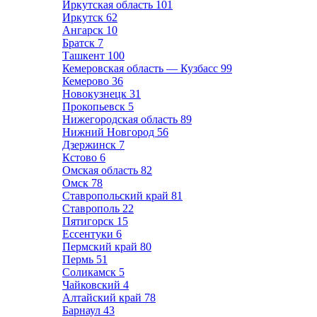
Иркутская область
101
Иркутск
62
Ангарск
10
Братск
7
Ташкент
100
Кемеровская область — Кузбасс
99
Кемерово
36
Новокузнецк
31
Прокопьевск
5
Нижегородская область
89
Нижний Новгород
56
Дзержинск
7
Кстово
6
Омская область
82
Омск
78
Ставропольский край
81
Ставрополь
22
Пятигорск
15
Ессентуки
6
Пермский край
80
Пермь
51
Соликамск
5
Чайковский
4
Алтайский край
78
Барнаул
43