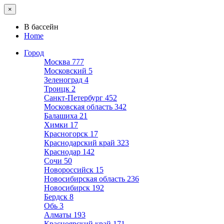
×
В бассейн
Home
Город
Москва
777
Московский
5
Зеленоград
4
Троицк
2
Санкт-Петербург
452
Московская область
342
Балашиха
21
Химки
17
Красногорск
17
Краснодарский край
323
Краснодар
142
Сочи
50
Новороссийск
15
Новосибирская область
236
Новосибирск
192
Бердск
8
Обь
3
Алматы
193
Красноярский край
171