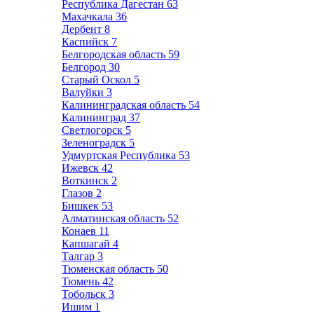
Республика Дагестан
63
Махачкала
36
Дербент
8
Каспийск
7
Белгородская область
59
Белгород
30
Старый Оскол
5
Валуйки
3
Калининградская область
54
Калининград
37
Светлогорск
5
Зеленоградск
5
Удмуртская Республика
53
Ижевск
42
Воткинск
2
Глазов
2
Бишкек
53
Алматинская область
52
Конаев
11
Капшагай
4
Талгар
3
Тюменская область
50
Тюмень
42
Тобольск
3
Ишим
1