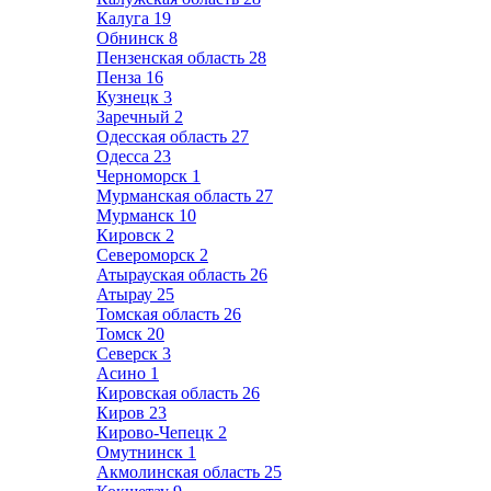
Калуга
19
Обнинск
8
Пензенская область
28
Пенза
16
Кузнецк
3
Заречный
2
Одесская область
27
Одесса
23
Черноморск
1
Мурманская область
27
Мурманск
10
Кировск
2
Североморск
2
Атырауская область
26
Атырау
25
Томская область
26
Томск
20
Северск
3
Асино
1
Кировская область
26
Киров
23
Кирово-Чепецк
2
Омутнинск
1
Акмолинская область
25