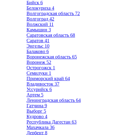
Бийск
6
Белокуриха
4
Волгоградская область
72
Волгоград
42
Волжский
11
Камышин
3
Саратовская область
68
Саратов
41
Энгельс
10
Балаково
6
Воронежская область
65
Воронеж
52
Острогожск
1
Семилуки
1
Приморский край
64
Владивосток
37
Уссурийск
6
Артем
5
Ленинградская область
64
Гатчина
9
Выборг
5
Кудрово
4
Республика Дагестан
63
Махачкала
36
Дербент
8