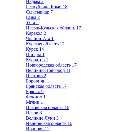
Надым
2
Республика Коми
18
Сыктывкар
7
Емва
2
Ухта
2
Иссык-Кульская область
17
Каракол
2
Чолпон-Ата
1
Курская область
17
Курск
14
Щигры
1
Курчатов
1
Новгородская область
17
Великий Новгород
11
Пестово
2
Боровичи
1
Брянская область
17
Брянск
9
Фокино
1
Мглин
1
Псковская область
16
Псков
8
Великие Луки
3
Ивановская область
16
Иваново
12