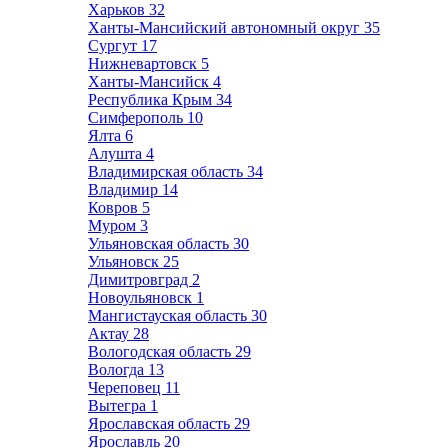
Харьков
32
Ханты-Мансийский автономный округ
35
Сургут
17
Нижневартовск
5
Ханты-Мансийск
4
Республика Крым
34
Симферополь
10
Ялта
6
Алушта
4
Владимирская область
34
Владимир
14
Ковров
5
Муром
3
Ульяновская область
30
Ульяновск
25
Димитровград
2
Новоульяновск
1
Мангистауская область
30
Актау
28
Вологодская область
29
Вологда
13
Череповец
11
Вытегра
1
Ярославская область
29
Ярославль
20