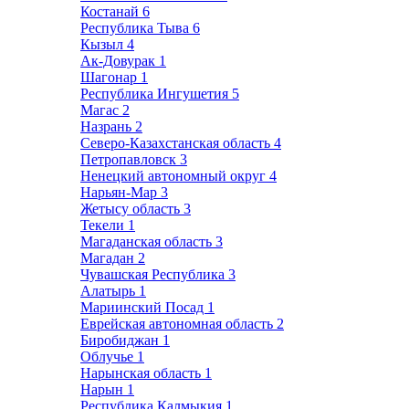
Костанай
6
Республика Тыва
6
Кызыл
4
Ак-Довурак
1
Шагонар
1
Республика Ингушетия
5
Магас
2
Назрань
2
Северо-Казахстанская область
4
Петропавловск
3
Ненецкий автономный округ
4
Нарьян-Мар
3
Жетысу область
3
Текели
1
Магаданская область
3
Магадан
2
Чувашская Республика
3
Алатырь
1
Мариинский Посад
1
Еврейская автономная область
2
Биробиджан
1
Облучье
1
Нарынская область
1
Нарын
1
Республика Калмыкия
1