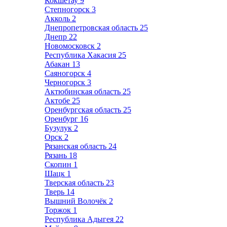
Кокшетау
9
Степногорск
3
Акколь
2
Днепропетровская область
25
Днепр
22
Новомосковск
2
Республика Хакасия
25
Абакан
13
Саяногорск
4
Черногорск
3
Актюбинская область
25
Актобе
25
Оренбургская область
25
Оренбург
16
Бузулук
2
Орск
2
Рязанская область
24
Рязань
18
Скопин
1
Шацк
1
Тверская область
23
Тверь
14
Вышний Волочёк
2
Торжок
1
Республика Адыгея
22