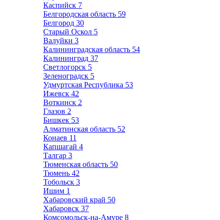
Каспийск
7
Белгородская область
59
Белгород
30
Старый Оскол
5
Валуйки
3
Калининградская область
54
Калининград
37
Светлогорск
5
Зеленоградск
5
Удмуртская Республика
53
Ижевск
42
Воткинск
2
Глазов
2
Бишкек
53
Алматинская область
52
Конаев
11
Капшагай
4
Талгар
3
Тюменская область
50
Тюмень
42
Тобольск
3
Ишим
1
Хабаровский край
50
Хабаровск
37
Комсомольск-на-Амуре
8