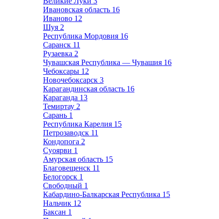
Великие Луки
3
Ивановская область
16
Иваново
12
Шуя
2
Республика Мордовия
16
Саранск
11
Рузаевка
2
Чувашская Республика — Чувашия
16
Чебоксары
12
Новочебоксарск
3
Карагандинская область
16
Караганда
13
Темиртау
2
Сарань
1
Республика Карелия
15
Петрозаводск
11
Кондопога
2
Суоярви
1
Амурская область
15
Благовещенск
11
Белогорск
1
Свободный
1
Кабардино-Балкарская Республика
15
Нальчик
12
Баксан
1