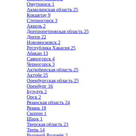
Омутнинск
1
Акмолинская область
25
Кокшетау
9
Степногорск
3
Акколь
2
Днепропетровская область
25
Днепр
22
Новомосковск
2
Республика Хакасия
25
Абакан
13
Саяногорск
4
Черногорск
3
Актюбинская область
25
Актобе
25
Оренбургская область
25
Оренбург
16
Бузулук
2
Орск
2
Рязанская область
24
Рязань
18
Скопин
1
Шацк
1
Тверская область
23
Тверь
14
Вышний Волочёк
2