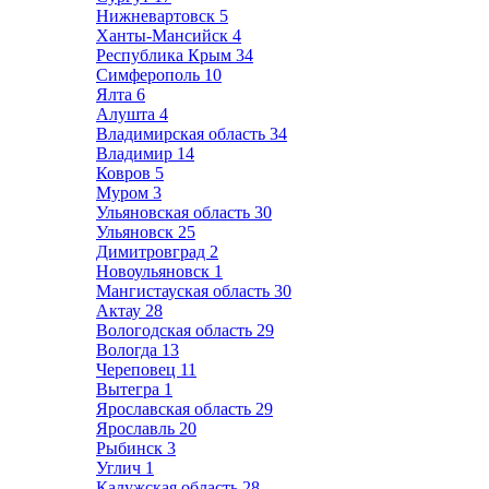
Нижневартовск
5
Ханты-Мансийск
4
Республика Крым
34
Симферополь
10
Ялта
6
Алушта
4
Владимирская область
34
Владимир
14
Ковров
5
Муром
3
Ульяновская область
30
Ульяновск
25
Димитровград
2
Новоульяновск
1
Мангистауская область
30
Актау
28
Вологодская область
29
Вологда
13
Череповец
11
Вытегра
1
Ярославская область
29
Ярославль
20
Рыбинск
3
Углич
1
Калужская область
28