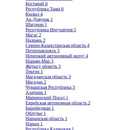
Костанай
6
Республика Тыва
6
Кызыл
4
Ак-Довурак
1
Шагонар
1
Республика Ингушетия
5
Магас
2
Назрань
2
Северо-Казахстанская область
4
Петропавловск
3
Ненецкий автономный округ
4
Нарьян-Мар
3
Жетысу область
3
Текели
1
Магаданская область
3
Магадан
2
Чувашская Республика
3
Алатырь
1
Мариинский Посад
1
Еврейская автономная область
2
Биробиджан
1
Облучье
1
Нарынская область
1
Нарын
1
Республика Калмыкия
1