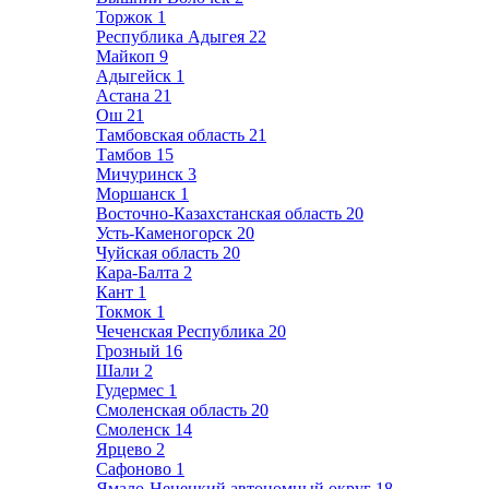
Торжок
1
Республика Адыгея
22
Майкоп
9
Адыгейск
1
Астана
21
Ош
21
Тамбовская область
21
Тамбов
15
Мичуринск
3
Моршанск
1
Восточно-Казахстанская область
20
Усть-Каменогорск
20
Чуйская область
20
Кара-Балта
2
Кант
1
Токмок
1
Чеченская Республика
20
Грозный
16
Шали
2
Гудермес
1
Смоленская область
20
Смоленск
14
Ярцево
2
Сафоново
1
Ямало-Ненецкий автономный округ
18