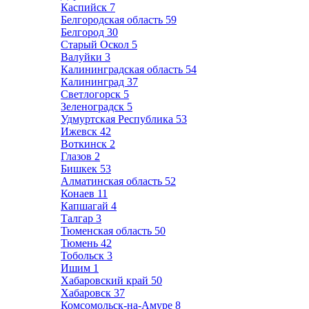
Каспийск
7
Белгородская область
59
Белгород
30
Старый Оскол
5
Валуйки
3
Калининградская область
54
Калининград
37
Светлогорск
5
Зеленоградск
5
Удмуртская Республика
53
Ижевск
42
Воткинск
2
Глазов
2
Бишкек
53
Алматинская область
52
Конаев
11
Капшагай
4
Талгар
3
Тюменская область
50
Тюмень
42
Тобольск
3
Ишим
1
Хабаровский край
50
Хабаровск
37
Комсомольск-на-Амуре
8