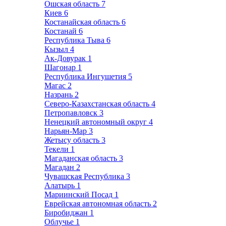
Ошская область
7
Киев
6
Костанайская область
6
Костанай
6
Республика Тыва
6
Кызыл
4
Ак-Довурак
1
Шагонар
1
Республика Ингушетия
5
Магас
2
Назрань
2
Северо-Казахстанская область
4
Петропавловск
3
Ненецкий автономный округ
4
Нарьян-Мар
3
Жетысу область
3
Текели
1
Магаданская область
3
Магадан
2
Чувашская Республика
3
Алатырь
1
Мариинский Посад
1
Еврейская автономная область
2
Биробиджан
1
Облучье
1