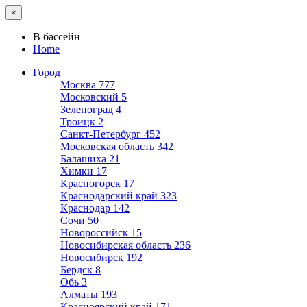
×
В бассейн
Home
Город
Москва
777
Московский
5
Зеленоград
4
Троицк
2
Санкт-Петербург
452
Московская область
342
Балашиха
21
Химки
17
Красногорск
17
Краснодарский край
323
Краснодар
142
Сочи
50
Новороссийск
15
Новосибирская область
236
Новосибирск
192
Бердск
8
Обь
3
Алматы
193
Красноярский край
171