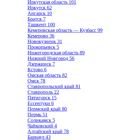
Иркутская область
101
Иркутск
62
Ангарск
10
Братск
7
Ташкент
100
Кемеровская область — Кузбасс
99
Кемерово
36
Новокузнецк
31
Прокопьевск
5
Нижегородская область
89
Нижний Новгород
56
Дзержинск
7
Кстово
6
Омская область
82
Омск
78
Ставропольский край
81
Ставрополь
22
Пятигорск
15
Ессентуки
6
Пермский край
80
Пермь
51
Соликамск
5
Чайковский
4
Алтайский край
78
Барнаул
43