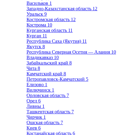
Васильков
1
Западно-Казахстанская область
12
Уральск
9
Костромская область
12
Кострома
10
Курганская область
11
Курган
11
Республика Саха (Якутия)
11
Якутск
8
Республика Северная Осетия — Алания
10
Владикавказ
10
Забайкальский край
8
Чита
8
Камчатский край
8
Петропавловск-Камчатский
5
Елизово
1
Вилючинск
1
Орловская область
7
Орел
6
Ливны
1
Ташкентская область
7
Чирчик
1
Ошская область
7
Киев
6
Костанайская область
6