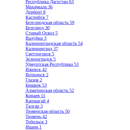
Республика Дагестан
63
Махачкала
36
Дербент
8
Каспийск
7
Белгородская область
59
Белгород
30
Старый Оскол
5
Валуйки
3
Калининградская область
54
Калининград
37
Светлогорск
5
Зеленоградск
5
Удмуртская Республика
53
Ижевск
42
Воткинск
2
Глазов
2
Бишкек
53
Алматинская область
52
Конаев
11
Капшагай
4
Талгар
3
Тюменская область
50
Тюмень
42
Тобольск
3
Ишим
1