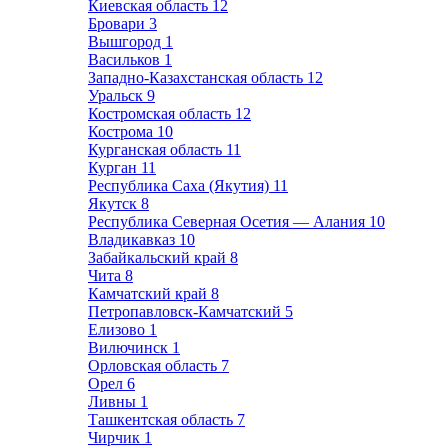
Киевская область
12
Бровари
3
Вышгород
1
Васильков
1
Западно-Казахстанская область
12
Уральск
9
Костромская область
12
Кострома
10
Курганская область
11
Курган
11
Республика Саха (Якутия)
11
Якутск
8
Республика Северная Осетия — Алания
10
Владикавказ
10
Забайкальский край
8
Чита
8
Камчатский край
8
Петропавловск-Камчатский
5
Елизово
1
Вилючинск
1
Орловская область
7
Орел
6
Ливны
1
Ташкентская область
7
Чирчик
1