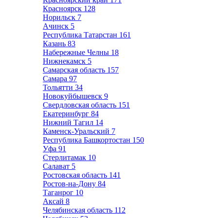
Красноярск
128
Норильск
7
Ачинск
5
Республика Татарстан
161
Казань
83
Набережные Челны
18
Нижнекамск
5
Самарская область
157
Самара
97
Тольятти
34
Новокуйбышевск
9
Свердловская область
151
Екатеринбург
84
Нижний Тагил
14
Каменск-Уральский
7
Республика Башкортостан
150
Уфа
91
Стерлитамак
10
Салават
5
Ростовская область
141
Ростов-на-Дону
84
Таганрог
10
Аксай
8
Челябинская область
112