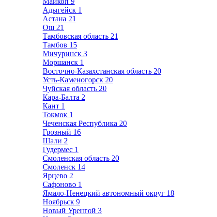
Майкоп
9
Адыгейск
1
Астана
21
Ош
21
Тамбовская область
21
Тамбов
15
Мичуринск
3
Моршанск
1
Восточно-Казахстанская область
20
Усть-Каменогорск
20
Чуйская область
20
Кара-Балта
2
Кант
1
Токмок
1
Чеченская Республика
20
Грозный
16
Шали
2
Гудермес
1
Смоленская область
20
Смоленск
14
Ярцево
2
Сафоново
1
Ямало-Ненецкий автономный округ
18
Ноябрьск
9
Новый Уренгой
3