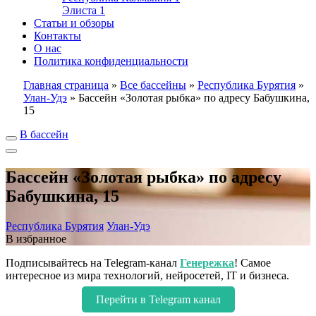
Элиста
1
Статьи и обзоры
Контакты
О нас
Политика конфиденциальности
Главная страница
»
Все бассейны
»
Республика Бурятия
»
Улан-Удэ
»
Бассейн «Золотая рыбка» по адресу Бабушкина,
15
В бассейн
Бассейн «Золотая рыбка» по адресу
Бабушкина, 15
Республика Бурятия
Улан-Удэ
В избранное
Подписывайтесь на Telegram-канал
Генережка
! Самое
интересное из мира технологий, нейросетей, IT и бизнеса.
Перейти в Telegram канал