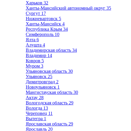
Харьков
32
Ханты-Мансийский автономный округ
35
Сургут
17
Нижневартовск
5
Ханты-Мансийск
4
Республика Крым
34
Симферополь
10
Ялта
6
Алушта
4
Владимирская область
34
Владимир
14
Ковров
5
Муром
3
Ульяновская область
30
Ульяновск
25
Димитровград
2
Новоульяновск
1
Мангистауская область
30
Актау
28
Вологодская область
29
Вологда
13
Череповец
11
Вытегра
1
Ярославская область
29
Ярославль
20