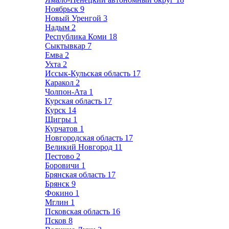
Ноябрьск
9
Новый Уренгой
3
Надым
2
Республика Коми
18
Сыктывкар
7
Емва
2
Ухта
2
Иссык-Кульская область
17
Каракол
2
Чолпон-Ата
1
Курская область
17
Курск
14
Щигры
1
Курчатов
1
Новгородская область
17
Великий Новгород
11
Пестово
2
Боровичи
1
Брянская область
17
Брянск
9
Фокино
1
Мглин
1
Псковская область
16
Псков
8