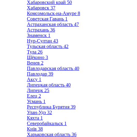
Хабаровский край
50
Хабаровск
37
Комсомольск-на-Амуре
8
Советская Гавань
1
Астраханская область
47
Астрахань
36
Знаменск
1
Нур-Султан
43
Тульская область
42
Тула
26
Щёкино
3
Венев
2
Павлодарская область
40
Павлодар
39
Аксу
1
Липецкая область
40
Липецк
25
Елец
2
Усмань
1
Республика Бурятия
39
Улан-Удэ
32
Кяхта
1
Северобайкальск
1
Київ
38
Харьковская область
36