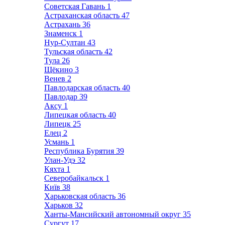
Советская Гавань
1
Астраханская область
47
Астрахань
36
Знаменск
1
Нур-Султан
43
Тульская область
42
Тула
26
Щёкино
3
Венев
2
Павлодарская область
40
Павлодар
39
Аксу
1
Липецкая область
40
Липецк
25
Елец
2
Усмань
1
Республика Бурятия
39
Улан-Удэ
32
Кяхта
1
Северобайкальск
1
Київ
38
Харьковская область
36
Харьков
32
Ханты-Мансийский автономный округ
35
Сургут
17