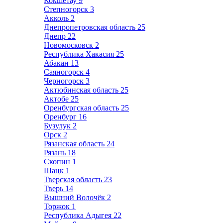
Кокшетау
9
Степногорск
3
Акколь
2
Днепропетровская область
25
Днепр
22
Новомосковск
2
Республика Хакасия
25
Абакан
13
Саяногорск
4
Черногорск
3
Актюбинская область
25
Актобе
25
Оренбургская область
25
Оренбург
16
Бузулук
2
Орск
2
Рязанская область
24
Рязань
18
Скопин
1
Шацк
1
Тверская область
23
Тверь
14
Вышний Волочёк
2
Торжок
1
Республика Адыгея
22