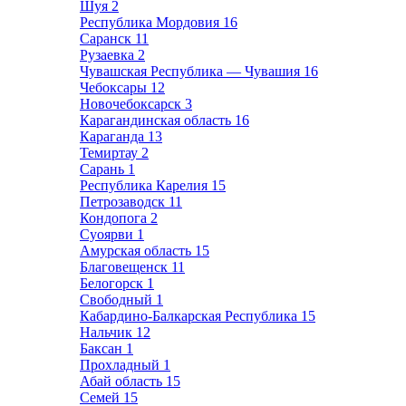
Шуя
2
Республика Мордовия
16
Саранск
11
Рузаевка
2
Чувашская Республика — Чувашия
16
Чебоксары
12
Новочебоксарск
3
Карагандинская область
16
Караганда
13
Темиртау
2
Сарань
1
Республика Карелия
15
Петрозаводск
11
Кондопога
2
Суоярви
1
Амурская область
15
Благовещенск
11
Белогорск
1
Свободный
1
Кабардино-Балкарская Республика
15
Нальчик
12
Баксан
1
Прохладный
1
Абай область
15
Семей
15