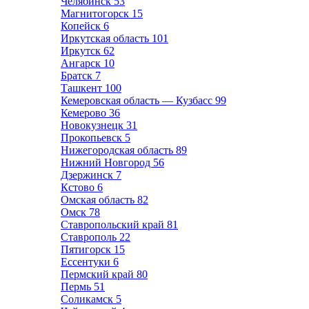
Челябинск
53
Магнитогорск
15
Копейск
6
Иркутская область
101
Иркутск
62
Ангарск
10
Братск
7
Ташкент
100
Кемеровская область — Кузбасс
99
Кемерово
36
Новокузнецк
31
Прокопьевск
5
Нижегородская область
89
Нижний Новгород
56
Дзержинск
7
Кстово
6
Омская область
82
Омск
78
Ставропольский край
81
Ставрополь
22
Пятигорск
15
Ессентуки
6
Пермский край
80
Пермь
51
Соликамск
5