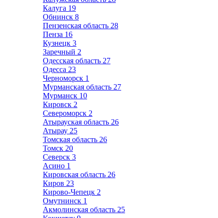
Калуга
19
Обнинск
8
Пензенская область
28
Пенза
16
Кузнецк
3
Заречный
2
Одесская область
27
Одесса
23
Черноморск
1
Мурманская область
27
Мурманск
10
Кировск
2
Североморск
2
Атырауская область
26
Атырау
25
Томская область
26
Томск
20
Северск
3
Асино
1
Кировская область
26
Киров
23
Кирово-Чепецк
2
Омутнинск
1
Акмолинская область
25