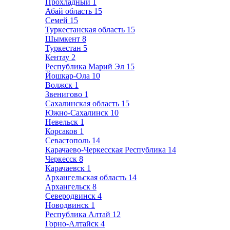
Прохладный
1
Абай область
15
Семей
15
Туркестанская область
15
Шымкент
8
Туркестан
5
Кентау
2
Республика Марий Эл
15
Йошкар-Ола
10
Волжск
1
Звенигово
1
Сахалинская область
15
Южно-Сахалинск
10
Невельск
1
Корсаков
1
Севастополь
14
Карачаево-Черкесская Республика
14
Черкесск
8
Карачаевск
1
Архангельская область
14
Архангельск
8
Северодвинск
4
Новодвинск
1
Республика Алтай
12
Горно-Алтайск
4