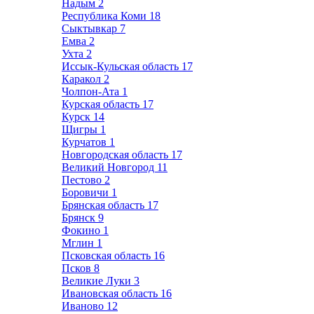
Надым
2
Республика Коми
18
Сыктывкар
7
Емва
2
Ухта
2
Иссык-Кульская область
17
Каракол
2
Чолпон-Ата
1
Курская область
17
Курск
14
Щигры
1
Курчатов
1
Новгородская область
17
Великий Новгород
11
Пестово
2
Боровичи
1
Брянская область
17
Брянск
9
Фокино
1
Мглин
1
Псковская область
16
Псков
8
Великие Луки
3
Ивановская область
16
Иваново
12