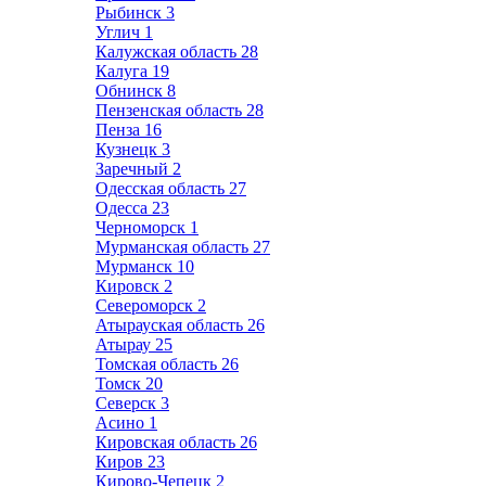
Рыбинск
3
Углич
1
Калужская область
28
Калуга
19
Обнинск
8
Пензенская область
28
Пенза
16
Кузнецк
3
Заречный
2
Одесская область
27
Одесса
23
Черноморск
1
Мурманская область
27
Мурманск
10
Кировск
2
Североморск
2
Атырауская область
26
Атырау
25
Томская область
26
Томск
20
Северск
3
Асино
1
Кировская область
26
Киров
23
Кирово-Чепецк
2