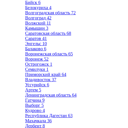
Бийск
6
Белокуриха
4
Волгоградская область
72
Волгоград
42
Волжский
11
Камышин
3
Саратовская область
68
Саратов
41
Энгельс
10
Балаково
6
Воронежская область
65
Воронеж
52
Острогожск
1
Семилуки
1
Приморский край
64
Владивосток
37
Уссурийск
6
Артем
5
Ленинградская область
64
Гатчина
9
Выборг
5
Кудрово
4
Республика Дагестан
63
Махачкала
36
Дербент
8