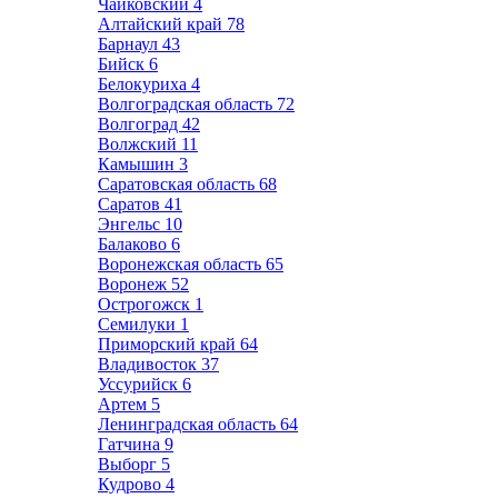
Чайковский
4
Алтайский край
78
Барнаул
43
Бийск
6
Белокуриха
4
Волгоградская область
72
Волгоград
42
Волжский
11
Камышин
3
Саратовская область
68
Саратов
41
Энгельс
10
Балаково
6
Воронежская область
65
Воронеж
52
Острогожск
1
Семилуки
1
Приморский край
64
Владивосток
37
Уссурийск
6
Артем
5
Ленинградская область
64
Гатчина
9
Выборг
5
Кудрово
4