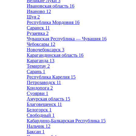
Великие Луки
3
Ивановская область
16
Иваново
12
Шуя
2
Республика Мордовия
16
Саранск
11
Рузаевка
2
Чувашская Республика — Чувашия
16
Чебоксары
12
Новочебоксарск
3
Карагандинская область
16
Караганда
13
Темиртау
2
Сарань
1
Республика Карелия
15
Петрозаводск
11
Кондопога
2
Суоярви
1
Амурская область
15
Благовещенск
11
Белогорск
1
Свободный
1
Кабардино-Балкарская Республика
15
Нальчик
12
Баксан
1