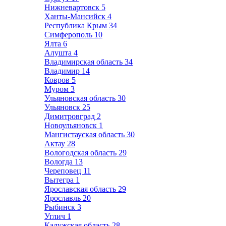
Нижневартовск
5
Ханты-Мансийск
4
Республика Крым
34
Симферополь
10
Ялта
6
Алушта
4
Владимирская область
34
Владимир
14
Ковров
5
Муром
3
Ульяновская область
30
Ульяновск
25
Димитровград
2
Новоульяновск
1
Мангистауская область
30
Актау
28
Вологодская область
29
Вологда
13
Череповец
11
Вытегра
1
Ярославская область
29
Ярославль
20
Рыбинск
3
Углич
1
Калужская область
28