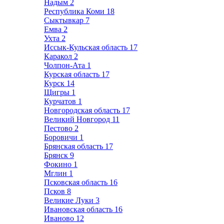
Надым
2
Республика Коми
18
Сыктывкар
7
Емва
2
Ухта
2
Иссык-Кульская область
17
Каракол
2
Чолпон-Ата
1
Курская область
17
Курск
14
Щигры
1
Курчатов
1
Новгородская область
17
Великий Новгород
11
Пестово
2
Боровичи
1
Брянская область
17
Брянск
9
Фокино
1
Мглин
1
Псковская область
16
Псков
8
Великие Луки
3
Ивановская область
16
Иваново
12