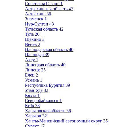
Советская Гавань
1
Астраханская область
47
Астрахань
36
Знаменск
1
Нур-Султан
43
Тульская область
42
Тула
26
Щёкино
3
Венев
2
Павлодарская область
40
Павлодар
39
Аксу
1
Липецкая область
40
Липецк
25
Елец
2
Усмань
1
Республика Бурятия
39
Улан-Удэ
32
Кяхта
1
Северобайкальск
1
Київ
38
Харьковская область
36
Харьков
32
Ханты-Мансийский автономный округ
35
Сургут
17