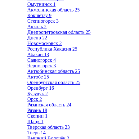
Омутнинск
1
Акмолинская область
25
Кокшетау
9
Степногорск
3
Акколь
2
Днепропетровская область
25
Днепр
22
Новомосковск
2
Республика Хакасия
25
Абакан
13
Саяногорск
4
Черногорск
3
Актюбинская область
25
Актобе
25
Оренбургская область
25
Оренбург
16
Бузулук
2
Орск
2
Рязанская область
24
Рязань
18
Скопин
1
Шацк
1
Тверская область
23
Тверь
14
Вышний Волочёк
2