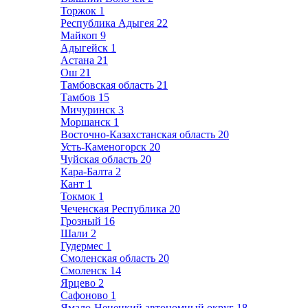
Торжок
1
Республика Адыгея
22
Майкоп
9
Адыгейск
1
Астана
21
Ош
21
Тамбовская область
21
Тамбов
15
Мичуринск
3
Моршанск
1
Восточно-Казахстанская область
20
Усть-Каменогорск
20
Чуйская область
20
Кара-Балта
2
Кант
1
Токмок
1
Чеченская Республика
20
Грозный
16
Шали
2
Гудермес
1
Смоленская область
20
Смоленск
14
Ярцево
2
Сафоново
1
Ямало-Ненецкий автономный округ
18