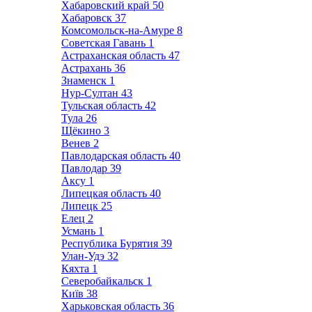
Хабаровский край
50
Хабаровск
37
Комсомольск-на-Амуре
8
Советская Гавань
1
Астраханская область
47
Астрахань
36
Знаменск
1
Нур-Султан
43
Тульская область
42
Тула
26
Щёкино
3
Венев
2
Павлодарская область
40
Павлодар
39
Аксу
1
Липецкая область
40
Липецк
25
Елец
2
Усмань
1
Республика Бурятия
39
Улан-Удэ
32
Кяхта
1
Северобайкальск
1
Київ
38
Харьковская область
36