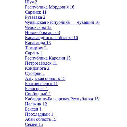
Шуя
2
Республика Мордовия
16
Саранск
11
Рузаевка
2
Чувашская Республика — Чувашия
16
Чебоксары
12
Новочебоксарск
3
Карагандинская область
16
Караганда
13
Темиртау
2
Сарань
1
Республика Карелия
15
Петрозаводск
11
Кондопога
2
Суоярви
1
Амурская область
15
Благовещенск
11
Белогорск
1
Свободный
1
Кабардино-Балкарская Республика
15
Нальчик
12
Баксан
1
Прохладный
1
Абай область
15
Семей
15