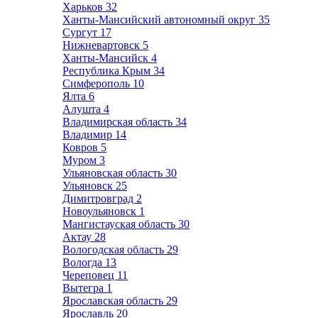
Харьков
32
Ханты-Мансийский автономный округ
35
Сургут
17
Нижневартовск
5
Ханты-Мансийск
4
Республика Крым
34
Симферополь
10
Ялта
6
Алушта
4
Владимирская область
34
Владимир
14
Ковров
5
Муром
3
Ульяновская область
30
Ульяновск
25
Димитровград
2
Новоульяновск
1
Мангистауская область
30
Актау
28
Вологодская область
29
Вологда
13
Череповец
11
Вытегра
1
Ярославская область
29
Ярославль
20