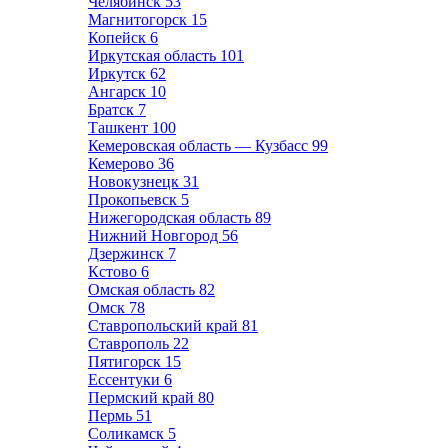
Челябинск
53
Магнитогорск
15
Копейск
6
Иркутская область
101
Иркутск
62
Ангарск
10
Братск
7
Ташкент
100
Кемеровская область — Кузбасс
99
Кемерово
36
Новокузнецк
31
Прокопьевск
5
Нижегородская область
89
Нижний Новгород
56
Дзержинск
7
Кстово
6
Омская область
82
Омск
78
Ставропольский край
81
Ставрополь
22
Пятигорск
15
Ессентуки
6
Пермский край
80
Пермь
51
Соликамск
5