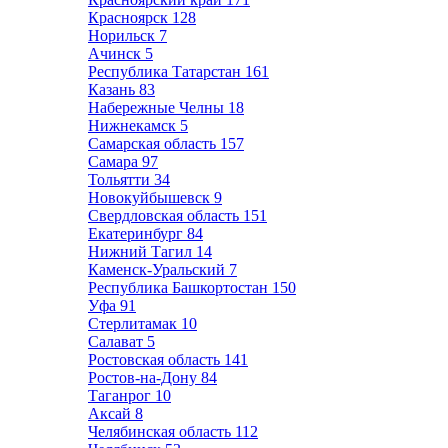
Красноярск
128
Норильск
7
Ачинск
5
Республика Татарстан
161
Казань
83
Набережные Челны
18
Нижнекамск
5
Самарская область
157
Самара
97
Тольятти
34
Новокуйбышевск
9
Свердловская область
151
Екатеринбург
84
Нижний Тагил
14
Каменск-Уральский
7
Республика Башкортостан
150
Уфа
91
Стерлитамак
10
Салават
5
Ростовская область
141
Ростов-на-Дону
84
Таганрог
10
Аксай
8
Челябинская область
112