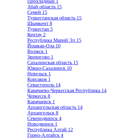
Прохладный
1
Абай область
15
Семей
15
Туркестанская область
15
Шымкент
8
Туркестан
5
Кентау
2
Республика Марий Эл
15
Йошкар-Ола
10
Волжск
1
Звенигово
1
Сахалинская область
15
Южно-Сахалинск
10
Невельск
1
Корсаков
1
Севастополь
14
Карачаево-Черкесская Республика
14
Черкесск
8
Карачаевск
1
Архангельская область
14
Архангельск
8
Северодвинск
4
Новодвинск
1
Республика Алтай
12
Горно-Алтайск
4