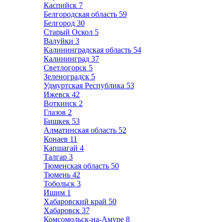
Каспийск
7
Белгородская область
59
Белгород
30
Старый Оскол
5
Валуйки
3
Калининградская область
54
Калининград
37
Светлогорск
5
Зеленоградск
5
Удмуртская Республика
53
Ижевск
42
Воткинск
2
Глазов
2
Бишкек
53
Алматинская область
52
Конаев
11
Капшагай
4
Талгар
3
Тюменская область
50
Тюмень
42
Тобольск
3
Ишим
1
Хабаровский край
50
Хабаровск
37
Комсомольск-на-Амуре
8