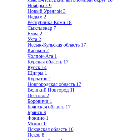
Ноябрьск
9
Новый Уренгой
3
Надым
2
Республика Коми
18
Сыктывкар
7
Емва
2
Ухта
2
Иссык-Кульская область
17
Каракол
2
Чолпон-Ата
1
Курская область
17
Курск
14
Щигры
1
Курчатов
1
Новгородская область
17
Великий Новгород
11
Пестово
2
Боровичи
1
Брянская область
17
Брянск
9
Фокино
1
Мглин
1
Псковская область
16
Псков
8