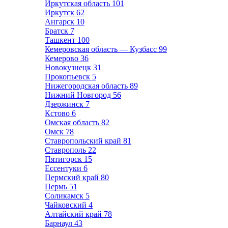
Иркутская область
101
Иркутск
62
Ангарск
10
Братск
7
Ташкент
100
Кемеровская область — Кузбасс
99
Кемерово
36
Новокузнецк
31
Прокопьевск
5
Нижегородская область
89
Нижний Новгород
56
Дзержинск
7
Кстово
6
Омская область
82
Омск
78
Ставропольский край
81
Ставрополь
22
Пятигорск
15
Ессентуки
6
Пермский край
80
Пермь
51
Соликамск
5
Чайковский
4
Алтайский край
78
Барнаул
43