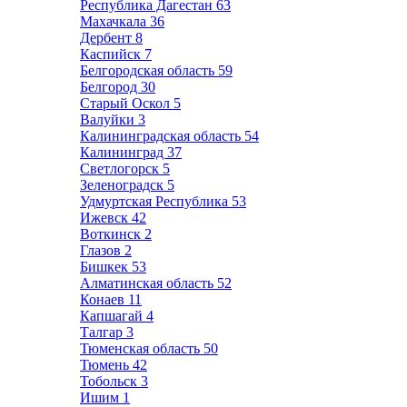
Республика Дагестан
63
Махачкала
36
Дербент
8
Каспийск
7
Белгородская область
59
Белгород
30
Старый Оскол
5
Валуйки
3
Калининградская область
54
Калининград
37
Светлогорск
5
Зеленоградск
5
Удмуртская Республика
53
Ижевск
42
Воткинск
2
Глазов
2
Бишкек
53
Алматинская область
52
Конаев
11
Капшагай
4
Талгар
3
Тюменская область
50
Тюмень
42
Тобольск
3
Ишим
1