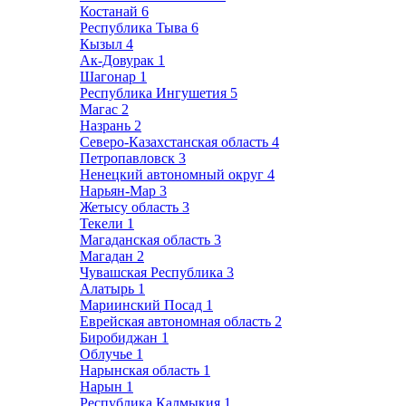
Костанай
6
Республика Тыва
6
Кызыл
4
Ак-Довурак
1
Шагонар
1
Республика Ингушетия
5
Магас
2
Назрань
2
Северо-Казахстанская область
4
Петропавловск
3
Ненецкий автономный округ
4
Нарьян-Мар
3
Жетысу область
3
Текели
1
Магаданская область
3
Магадан
2
Чувашская Республика
3
Алатырь
1
Мариинский Посад
1
Еврейская автономная область
2
Биробиджан
1
Облучье
1
Нарынская область
1
Нарын
1
Республика Калмыкия
1