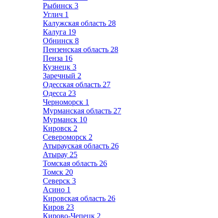
Рыбинск
3
Углич
1
Калужская область
28
Калуга
19
Обнинск
8
Пензенская область
28
Пенза
16
Кузнецк
3
Заречный
2
Одесская область
27
Одесса
23
Черноморск
1
Мурманская область
27
Мурманск
10
Кировск
2
Североморск
2
Атырауская область
26
Атырау
25
Томская область
26
Томск
20
Северск
3
Асино
1
Кировская область
26
Киров
23
Кирово-Чепецк
2