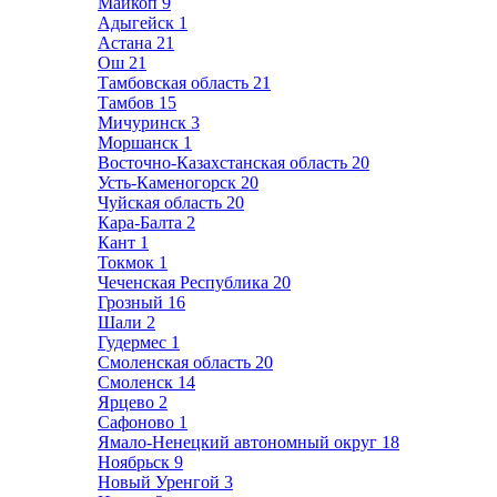
Майкоп
9
Адыгейск
1
Астана
21
Ош
21
Тамбовская область
21
Тамбов
15
Мичуринск
3
Моршанск
1
Восточно-Казахстанская область
20
Усть-Каменогорск
20
Чуйская область
20
Кара-Балта
2
Кант
1
Токмок
1
Чеченская Республика
20
Грозный
16
Шали
2
Гудермес
1
Смоленская область
20
Смоленск
14
Ярцево
2
Сафоново
1
Ямало-Ненецкий автономный округ
18
Ноябрьск
9
Новый Уренгой
3