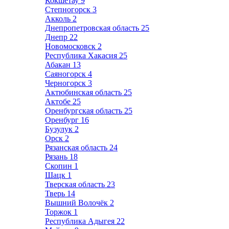
Кокшетау
9
Степногорск
3
Акколь
2
Днепропетровская область
25
Днепр
22
Новомосковск
2
Республика Хакасия
25
Абакан
13
Саяногорск
4
Черногорск
3
Актюбинская область
25
Актобе
25
Оренбургская область
25
Оренбург
16
Бузулук
2
Орск
2
Рязанская область
24
Рязань
18
Скопин
1
Шацк
1
Тверская область
23
Тверь
14
Вышний Волочёк
2
Торжок
1
Республика Адыгея
22