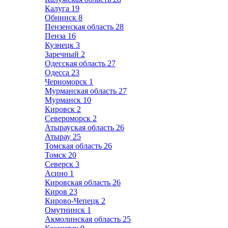
Калуга
19
Обнинск
8
Пензенская область
28
Пенза
16
Кузнецк
3
Заречный
2
Одесская область
27
Одесса
23
Черноморск
1
Мурманская область
27
Мурманск
10
Кировск
2
Североморск
2
Атырауская область
26
Атырау
25
Томская область
26
Томск
20
Северск
3
Асино
1
Кировская область
26
Киров
23
Кирово-Чепецк
2
Омутнинск
1
Акмолинская область
25