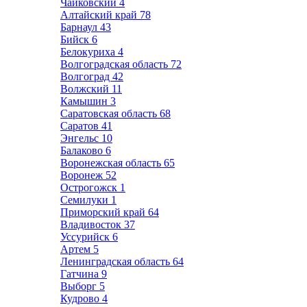
Чайковский
4
Алтайский край
78
Барнаул
43
Бийск
6
Белокуриха
4
Волгоградская область
72
Волгоград
42
Волжский
11
Камышин
3
Саратовская область
68
Саратов
41
Энгельс
10
Балаково
6
Воронежская область
65
Воронеж
52
Острогожск
1
Семилуки
1
Приморский край
64
Владивосток
37
Уссурийск
6
Артем
5
Ленинградская область
64
Гатчина
9
Выборг
5
Кудрово
4