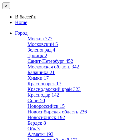
×
В бассейн
Home
Город
Москва
777
Московский
5
Зеленоград
4
Троицк
2
Санкт-Петербург
452
Московская область
342
Балашиха
21
Химки
17
Красногорск
17
Краснодарский край
323
Краснодар
142
Сочи
50
Новороссийск
15
Новосибирская область
236
Новосибирск
192
Бердск
8
Обь
3
Алматы
193
Красноярский край
171