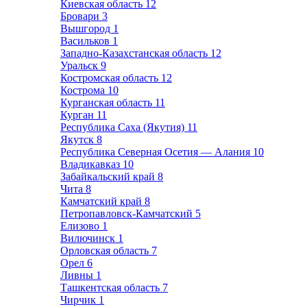
Киевская область
12
Бровари
3
Вышгород
1
Васильков
1
Западно-Казахстанская область
12
Уральск
9
Костромская область
12
Кострома
10
Курганская область
11
Курган
11
Республика Саха (Якутия)
11
Якутск
8
Республика Северная Осетия — Алания
10
Владикавказ
10
Забайкальский край
8
Чита
8
Камчатский край
8
Петропавловск-Камчатский
5
Елизово
1
Вилючинск
1
Орловская область
7
Орел
6
Ливны
1
Ташкентская область
7
Чирчик
1