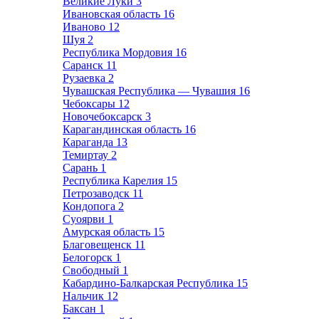
Великие Луки
3
Ивановская область
16
Иваново
12
Шуя
2
Республика Мордовия
16
Саранск
11
Рузаевка
2
Чувашская Республика — Чувашия
16
Чебоксары
12
Новочебоксарск
3
Карагандинская область
16
Караганда
13
Темиртау
2
Сарань
1
Республика Карелия
15
Петрозаводск
11
Кондопога
2
Суоярви
1
Амурская область
15
Благовещенск
11
Белогорск
1
Свободный
1
Кабардино-Балкарская Республика
15
Нальчик
12
Баксан
1