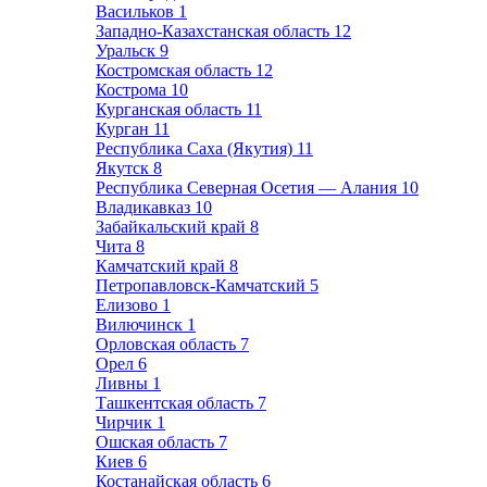
Васильков
1
Западно-Казахстанская область
12
Уральск
9
Костромская область
12
Кострома
10
Курганская область
11
Курган
11
Республика Саха (Якутия)
11
Якутск
8
Республика Северная Осетия — Алания
10
Владикавказ
10
Забайкальский край
8
Чита
8
Камчатский край
8
Петропавловск-Камчатский
5
Елизово
1
Вилючинск
1
Орловская область
7
Орел
6
Ливны
1
Ташкентская область
7
Чирчик
1
Ошская область
7
Киев
6
Костанайская область
6