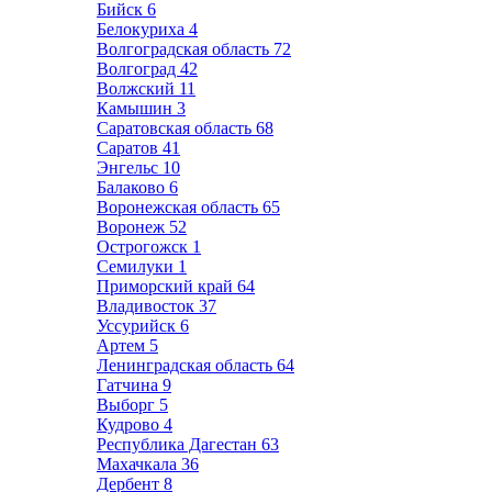
Бийск
6
Белокуриха
4
Волгоградская область
72
Волгоград
42
Волжский
11
Камышин
3
Саратовская область
68
Саратов
41
Энгельс
10
Балаково
6
Воронежская область
65
Воронеж
52
Острогожск
1
Семилуки
1
Приморский край
64
Владивосток
37
Уссурийск
6
Артем
5
Ленинградская область
64
Гатчина
9
Выборг
5
Кудрово
4
Республика Дагестан
63
Махачкала
36
Дербент
8