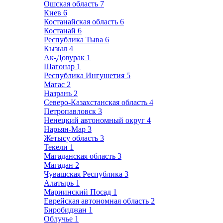
Ошская область
7
Киев
6
Костанайская область
6
Костанай
6
Республика Тыва
6
Кызыл
4
Ак-Довурак
1
Шагонар
1
Республика Ингушетия
5
Магас
2
Назрань
2
Северо-Казахстанская область
4
Петропавловск
3
Ненецкий автономный округ
4
Нарьян-Мар
3
Жетысу область
3
Текели
1
Магаданская область
3
Магадан
2
Чувашская Республика
3
Алатырь
1
Мариинский Посад
1
Еврейская автономная область
2
Биробиджан
1
Облучье
1