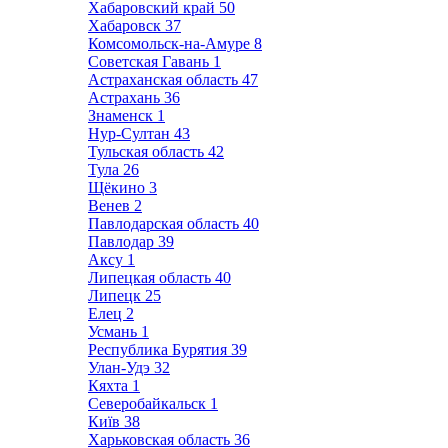
Хабаровский край
50
Хабаровск
37
Комсомольск-на-Амуре
8
Советская Гавань
1
Астраханская область
47
Астрахань
36
Знаменск
1
Нур-Султан
43
Тульская область
42
Тула
26
Щёкино
3
Венев
2
Павлодарская область
40
Павлодар
39
Аксу
1
Липецкая область
40
Липецк
25
Елец
2
Усмань
1
Республика Бурятия
39
Улан-Удэ
32
Кяхта
1
Северобайкальск
1
Київ
38
Харьковская область
36