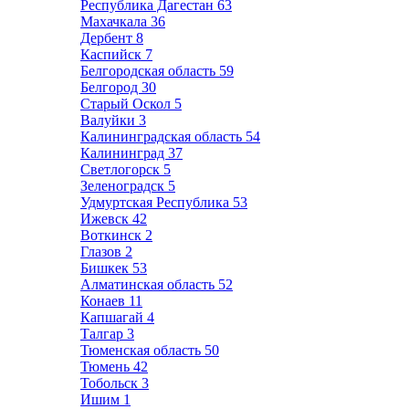
Республика Дагестан
63
Махачкала
36
Дербент
8
Каспийск
7
Белгородская область
59
Белгород
30
Старый Оскол
5
Валуйки
3
Калининградская область
54
Калининград
37
Светлогорск
5
Зеленоградск
5
Удмуртская Республика
53
Ижевск
42
Воткинск
2
Глазов
2
Бишкек
53
Алматинская область
52
Конаев
11
Капшагай
4
Талгар
3
Тюменская область
50
Тюмень
42
Тобольск
3
Ишим
1