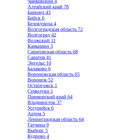
Чайковский
4
Алтайский край
78
Барнаул
43
Бийск
6
Белокуриха
4
Волгоградская область
72
Волгоград
42
Волжский
11
Камышин
3
Саратовская область
68
Саратов
41
Энгельс
10
Балаково
6
Воронежская область
65
Воронеж
52
Острогожск
1
Семилуки
1
Приморский край
64
Владивосток
37
Уссурийск
6
Артем
5
Ленинградская область
64
Гатчина
9
Выборг
5
Кудрово
4