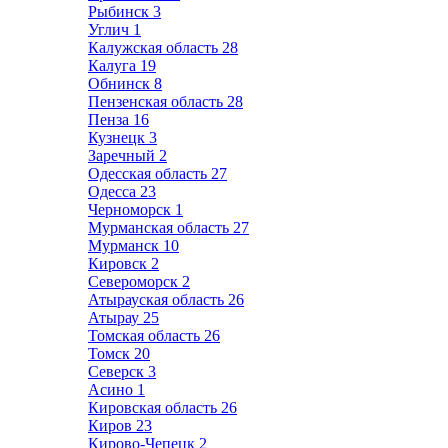
Рыбинск
3
Углич
1
Калужская область
28
Калуга
19
Обнинск
8
Пензенская область
28
Пенза
16
Кузнецк
3
Заречный
2
Одесская область
27
Одесса
23
Черноморск
1
Мурманская область
27
Мурманск
10
Кировск
2
Североморск
2
Атырауская область
26
Атырау
25
Томская область
26
Томск
20
Северск
3
Асино
1
Кировская область
26
Киров
23
Кирово-Чепецк
2