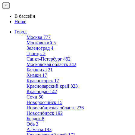
×
В бассейн
Home
Город
Москва
777
Московский
5
Зеленоград
4
Троицк
2
Санкт-Петербург
452
Московская область
342
Балашиха
21
Химки
17
Красногорск
17
Краснодарский край
323
Краснодар
142
Сочи
50
Новороссийск
15
Новосибирская область
236
Новосибирск
192
Бердск
8
Обь
3
Алматы
193
Красноярский край
171