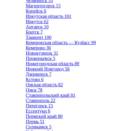
Челябинск
53
Магнитогорск
15
Копейск
6
Иркутская область
101
Иркутск
62
Ангарск
10
Братск
7
Ташкент
100
Кемеровская область — Кузбасс
99
Кемерово
36
Новокузнецк
31
Прокопьевск
5
Нижегородская область
89
Нижний Новгород
56
Дзержинск
7
Кстово
6
Омская область
82
Омск
78
Ставропольский край
81
Ставрополь
22
Пятигорск
15
Ессентуки
6
Пермский край
80
Пермь
51
Соликамск
5