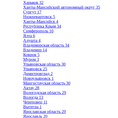
Харьков
32
Ханты-Мансийский автономный округ
35
Сургут
17
Нижневартовск
5
Ханты-Мансийск
4
Республика Крым
34
Симферополь
10
Ялта
6
Алушта
4
Владимирская область
34
Владимир
14
Ковров
5
Муром
3
Ульяновская область
30
Ульяновск
25
Димитровград
2
Новоульяновск
1
Мангистауская область
30
Актау
28
Вологодская область
29
Вологда
13
Череповец
11
Вытегра
1
Ярославская область
29
Ярославль
20