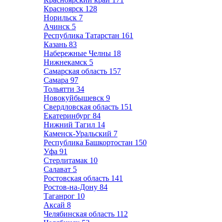
Красноярск
128
Норильск
7
Ачинск
5
Республика Татарстан
161
Казань
83
Набережные Челны
18
Нижнекамск
5
Самарская область
157
Самара
97
Тольятти
34
Новокуйбышевск
9
Свердловская область
151
Екатеринбург
84
Нижний Тагил
14
Каменск-Уральский
7
Республика Башкортостан
150
Уфа
91
Стерлитамак
10
Салават
5
Ростовская область
141
Ростов-на-Дону
84
Таганрог
10
Аксай
8
Челябинская область
112