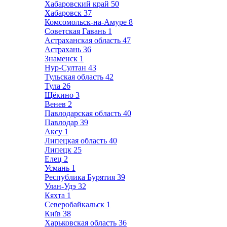
Хабаровский край
50
Хабаровск
37
Комсомольск-на-Амуре
8
Советская Гавань
1
Астраханская область
47
Астрахань
36
Знаменск
1
Нур-Султан
43
Тульская область
42
Тула
26
Щёкино
3
Венев
2
Павлодарская область
40
Павлодар
39
Аксу
1
Липецкая область
40
Липецк
25
Елец
2
Усмань
1
Республика Бурятия
39
Улан-Удэ
32
Кяхта
1
Северобайкальск
1
Київ
38
Харьковская область
36