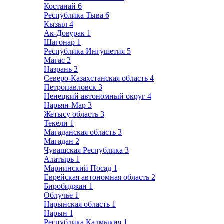
Костанай
6
Республика Тыва
6
Кызыл
4
Ак-Довурак
1
Шагонар
1
Республика Ингушетия
5
Магас
2
Назрань
2
Северо-Казахстанская область
4
Петропавловск
3
Ненецкий автономный округ
4
Нарьян-Мар
3
Жетысу область
3
Текели
1
Магаданская область
3
Магадан
2
Чувашская Республика
3
Алатырь
1
Мариинский Посад
1
Еврейская автономная область
2
Биробиджан
1
Облучье
1
Нарынская область
1
Нарын
1
Республика Калмыкия
1