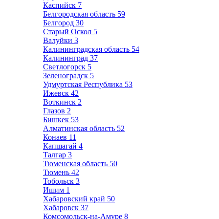
Каспийск
7
Белгородская область
59
Белгород
30
Старый Оскол
5
Валуйки
3
Калининградская область
54
Калининград
37
Светлогорск
5
Зеленоградск
5
Удмуртская Республика
53
Ижевск
42
Воткинск
2
Глазов
2
Бишкек
53
Алматинская область
52
Конаев
11
Капшагай
4
Талгар
3
Тюменская область
50
Тюмень
42
Тобольск
3
Ишим
1
Хабаровский край
50
Хабаровск
37
Комсомольск-на-Амуре
8