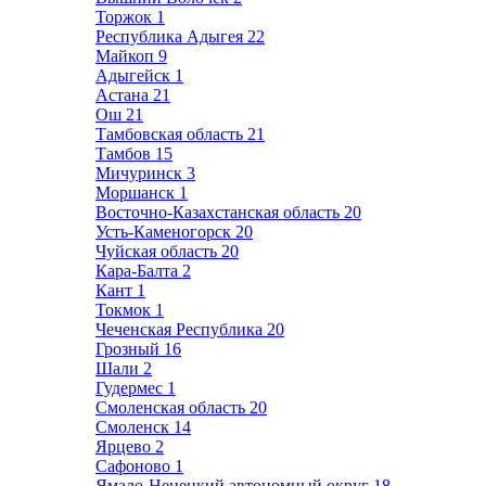
Торжок
1
Республика Адыгея
22
Майкоп
9
Адыгейск
1
Астана
21
Ош
21
Тамбовская область
21
Тамбов
15
Мичуринск
3
Моршанск
1
Восточно-Казахстанская область
20
Усть-Каменогорск
20
Чуйская область
20
Кара-Балта
2
Кант
1
Токмок
1
Чеченская Республика
20
Грозный
16
Шали
2
Гудермес
1
Смоленская область
20
Смоленск
14
Ярцево
2
Сафоново
1
Ямало-Ненецкий автономный округ
18