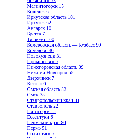
Челябинск
53
Магнитогорск
15
Копейск
6
Иркутская область
101
Иркутск
62
Ангарск
10
Братск
7
Ташкент
100
Кемеровская область — Кузбасс
99
Кемерово
36
Новокузнецк
31
Прокопьевск
5
Нижегородская область
89
Нижний Новгород
56
Дзержинск
7
Кстово
6
Омская область
82
Омск
78
Ставропольский край
81
Ставрополь
22
Пятигорск
15
Ессентуки
6
Пермский край
80
Пермь
51
Соликамск
5