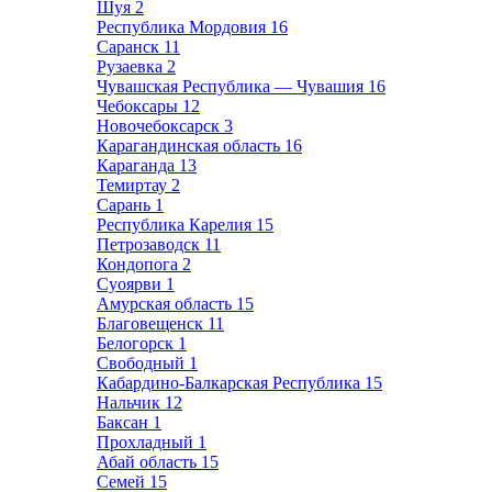
Шуя
2
Республика Мордовия
16
Саранск
11
Рузаевка
2
Чувашская Республика — Чувашия
16
Чебоксары
12
Новочебоксарск
3
Карагандинская область
16
Караганда
13
Темиртау
2
Сарань
1
Республика Карелия
15
Петрозаводск
11
Кондопога
2
Суоярви
1
Амурская область
15
Благовещенск
11
Белогорск
1
Свободный
1
Кабардино-Балкарская Республика
15
Нальчик
12
Баксан
1
Прохладный
1
Абай область
15
Семей
15