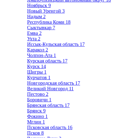
Ноябрьск
9
Новый Уренгой
3
Надым
2
Республика Коми
18
Сыктывкар
7
Емва
2
Ухта
2
Иссык-Кульская область
17
Каракол
2
Чолпон-Ата
1
Курская область
17
Курск
14
Щигры
1
Курчатов
1
Новгородская область
17
Великий Новгород
11
Пестово
2
Боровичи
1
Брянская область
17
Брянск
9
Фокино
1
Мглин
1
Псковская область
16
Псков
8