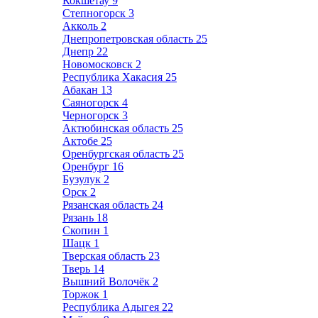
Кокшетау
9
Степногорск
3
Акколь
2
Днепропетровская область
25
Днепр
22
Новомосковск
2
Республика Хакасия
25
Абакан
13
Саяногорск
4
Черногорск
3
Актюбинская область
25
Актобе
25
Оренбургская область
25
Оренбург
16
Бузулук
2
Орск
2
Рязанская область
24
Рязань
18
Скопин
1
Шацк
1
Тверская область
23
Тверь
14
Вышний Волочёк
2
Торжок
1
Республика Адыгея
22