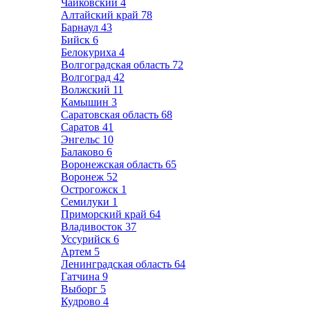
Чайковский
4
Алтайский край
78
Барнаул
43
Бийск
6
Белокуриха
4
Волгоградская область
72
Волгоград
42
Волжский
11
Камышин
3
Саратовская область
68
Саратов
41
Энгельс
10
Балаково
6
Воронежская область
65
Воронеж
52
Острогожск
1
Семилуки
1
Приморский край
64
Владивосток
37
Уссурийск
6
Артем
5
Ленинградская область
64
Гатчина
9
Выборг
5
Кудрово
4