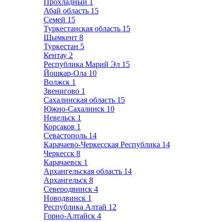
Прохладный
1
Абай область
15
Семей
15
Туркестанская область
15
Шымкент
8
Туркестан
5
Кентау
2
Республика Марий Эл
15
Йошкар-Ола
10
Волжск
1
Звенигово
1
Сахалинская область
15
Южно-Сахалинск
10
Невельск
1
Корсаков
1
Севастополь
14
Карачаево-Черкесская Республика
14
Черкесск
8
Карачаевск
1
Архангельская область
14
Архангельск
8
Северодвинск
4
Новодвинск
1
Республика Алтай
12
Горно-Алтайск
4