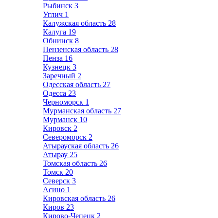
Рыбинск
3
Углич
1
Калужская область
28
Калуга
19
Обнинск
8
Пензенская область
28
Пенза
16
Кузнецк
3
Заречный
2
Одесская область
27
Одесса
23
Черноморск
1
Мурманская область
27
Мурманск
10
Кировск
2
Североморск
2
Атырауская область
26
Атырау
25
Томская область
26
Томск
20
Северск
3
Асино
1
Кировская область
26
Киров
23
Кирово-Чепецк
2