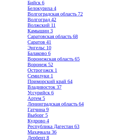
Бийск
6
Белокуриха
4
Волгоградская область
72
Волгоград
42
Волжский
11
Камышин
3
Саратовская область
68
Саратов
41
Энгельс
10
Балаково
6
Воронежская область
65
Воронеж
52
Острогожск
1
Семилуки
1
Приморский край
64
Владивосток
37
Уссурийск
6
Артем
5
Ленинградская область
64
Гатчина
9
Выборг
5
Кудрово
4
Республика Дагестан
63
Махачкала
36
Дербент
8