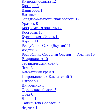
Киевская область
12
Бровари
3
Вышгород
1
Васильков
1
Западно-Казахстанская область
12
Уральск
9
Костромская область
12
Кострома
10
Курганская область
11
Курган
11
Республика Саха (Якутия)
11
Якутск
8
Республика Северная Осетия — Алания
10
Владикавказ
10
Забайкальский край
8
Чита
8
Камчатский край
8
Петропавловск-Камчатский
5
Елизово
1
Вилючинск
1
Орловская область
7
Орел
6
Ливны
1
Ташкентская область
7
Чирчик
1