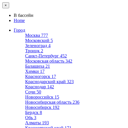
×
В бассейн
Home
Город
Москва
777
Московский
5
Зеленоград
4
Троицк
2
Санкт-Петербург
452
Московская область
342
Балашиха
21
Химки
17
Красногорск
17
Краснодарский край
323
Краснодар
142
Сочи
50
Новороссийск
15
Новосибирская область
236
Новосибирск
192
Бердск
8
Обь
3
Алматы
193
Красноярский край
171