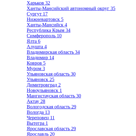
Харьков
32
Ханты-Мансийский автономный округ
35
Сургут
17
Нижневартовск
5
Ханты-Мансийск
4
Республика Крым
34
Симферополь
10
Ялта
6
Алушта
4
Владимирская область
34
Владимир
14
Ковров
5
Муром
3
Ульяновская область
30
Ульяновск
25
Димитровград
2
Новоульяновск
1
Мангистауская область
30
Актау
28
Вологодская область
29
Вологда
13
Череповец
11
Вытегра
1
Ярославская область
29
Ярославль
20