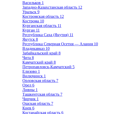
Васильков
1
Западно-Казахстанская область
12
Уральск
9
Костромская область
12
Кострома
10
Курганская область
11
Курган
11
Республика Саха (Якутия)
11
Якутск
8
Республика Северная Осетия — Алания
10
Владикавказ
10
Забайкальский край
8
Чита
8
Камчатский край
8
Петропавловск-Камчатский
5
Елизово
1
Вилючинск
1
Орловская область
7
Орел
6
Ливны
1
Ташкентская область
7
Чирчик
1
Ошская область
7
Киев
6
Костанайская область
6