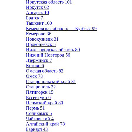
Иркутская область
101
Иркутск
62
Ангарск
10
Братск
7
Ташкент
100
Кемеровская область — Кузбасс
99
Кемерово
36
Новокузнецк
31
Прокопьевск
5
Нижегородская область
89
Нижний Новгород
56
Дзержинск
7
Кстово
6
Омская область
82
Омск
78
Ставропольский край
81
Ставрополь
22
Пятигорск
15
Ессентуки
6
Пермский край
80
Пермь
51
Соликамск
5
Чайковский
4
Алтайский край
78
Барнаул
43