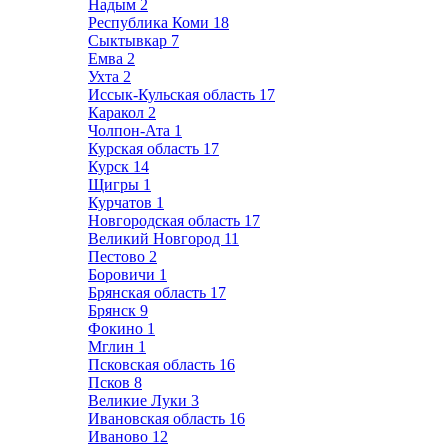
Надым
2
Республика Коми
18
Сыктывкар
7
Емва
2
Ухта
2
Иссык-Кульская область
17
Каракол
2
Чолпон-Ата
1
Курская область
17
Курск
14
Щигры
1
Курчатов
1
Новгородская область
17
Великий Новгород
11
Пестово
2
Боровичи
1
Брянская область
17
Брянск
9
Фокино
1
Мглин
1
Псковская область
16
Псков
8
Великие Луки
3
Ивановская область
16
Иваново
12