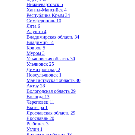
Нижневартовск
5
Ханты-Мансийск
4
Республика Крым
34
Симферополь
10
Ялта
6
Алушта
4
Владимирская область
34
Владимир
14
Ковров
5
Муром
3
Ульяновская область
30
Ульяновск
25
Димитровград
2
Новоульяновск
1
Мангистауская область
30
Актау
28
Вологодская область
29
Вологда
13
Череповец
11
Вытегра
1
Ярославская область
29
Ярославль
20
Рыбинск
3
Углич
1
Калужская область
28