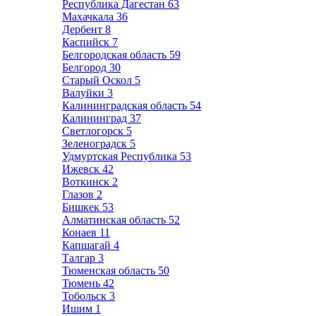
Республика Дагестан
63
Махачкала
36
Дербент
8
Каспийск
7
Белгородская область
59
Белгород
30
Старый Оскол
5
Валуйки
3
Калининградская область
54
Калининград
37
Светлогорск
5
Зеленоградск
5
Удмуртская Республика
53
Ижевск
42
Воткинск
2
Глазов
2
Бишкек
53
Алматинская область
52
Конаев
11
Капшагай
4
Талгар
3
Тюменская область
50
Тюмень
42
Тобольск
3
Ишим
1