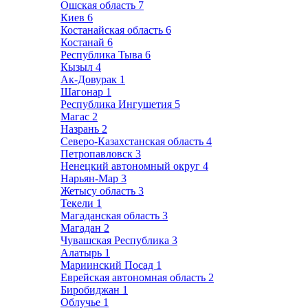
Ошская область
7
Киев
6
Костанайская область
6
Костанай
6
Республика Тыва
6
Кызыл
4
Ак-Довурак
1
Шагонар
1
Республика Ингушетия
5
Магас
2
Назрань
2
Северо-Казахстанская область
4
Петропавловск
3
Ненецкий автономный округ
4
Нарьян-Мар
3
Жетысу область
3
Текели
1
Магаданская область
3
Магадан
2
Чувашская Республика
3
Алатырь
1
Мариинский Посад
1
Еврейская автономная область
2
Биробиджан
1
Облучье
1