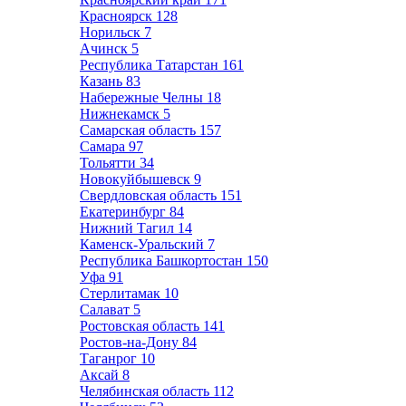
Красноярск
128
Норильск
7
Ачинск
5
Республика Татарстан
161
Казань
83
Набережные Челны
18
Нижнекамск
5
Самарская область
157
Самара
97
Тольятти
34
Новокуйбышевск
9
Свердловская область
151
Екатеринбург
84
Нижний Тагил
14
Каменск-Уральский
7
Республика Башкортостан
150
Уфа
91
Стерлитамак
10
Салават
5
Ростовская область
141
Ростов-на-Дону
84
Таганрог
10
Аксай
8
Челябинская область
112