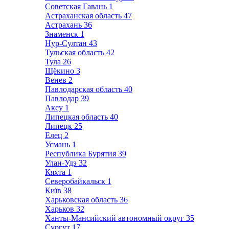
Советская Гавань
1
Астраханская область
47
Астрахань
36
Знаменск
1
Нур-Султан
43
Тульская область
42
Тула
26
Щёкино
3
Венев
2
Павлодарская область
40
Павлодар
39
Аксу
1
Липецкая область
40
Липецк
25
Елец
2
Усмань
1
Республика Бурятия
39
Улан-Удэ
32
Кяхта
1
Северобайкальск
1
Київ
38
Харьковская область
36
Харьков
32
Ханты-Мансийский автономный округ
35
Сургут
17