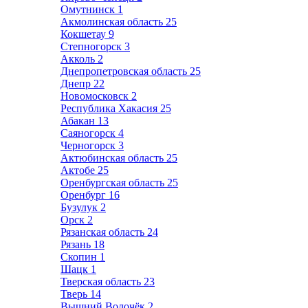
Омутнинск
1
Акмолинская область
25
Кокшетау
9
Степногорск
3
Акколь
2
Днепропетровская область
25
Днепр
22
Новомосковск
2
Республика Хакасия
25
Абакан
13
Саяногорск
4
Черногорск
3
Актюбинская область
25
Актобе
25
Оренбургская область
25
Оренбург
16
Бузулук
2
Орск
2
Рязанская область
24
Рязань
18
Скопин
1
Шацк
1
Тверская область
23
Тверь
14
Вышний Волочёк
2