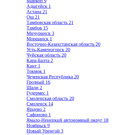
Майкоп
9
Адыгейск
1
Астана
21
Ош
21
Тамбовская область
21
Тамбов
15
Мичуринск
3
Моршанск
1
Восточно-Казахстанская область
20
Усть-Каменогорск
20
Чуйская область
20
Кара-Балта
2
Кант
1
Токмок
1
Чеченская Республика
20
Грозный
16
Шали
2
Гудермес
1
Смоленская область
20
Смоленск
14
Ярцево
2
Сафоново
1
Ямало-Ненецкий автономный округ
18
Ноябрьск
9
Новый Уренгой
3