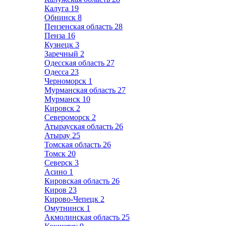
Калуга
19
Обнинск
8
Пензенская область
28
Пенза
16
Кузнецк
3
Заречный
2
Одесская область
27
Одесса
23
Черноморск
1
Мурманская область
27
Мурманск
10
Кировск
2
Североморск
2
Атырауская область
26
Атырау
25
Томская область
26
Томск
20
Северск
3
Асино
1
Кировская область
26
Киров
23
Кирово-Чепецк
2
Омутнинск
1
Акмолинская область
25