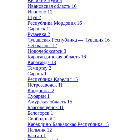
Великие Луки
3
Ивановская область
16
Иваново
12
Шуя
2
Республика Мордовия
16
Саранск
11
Рузаевка
2
Чувашская Республика — Чувашия
16
Чебоксары
12
Новочебоксарск
3
Карагандинская область
16
Караганда
13
Темиртау
2
Сарань
1
Республика Карелия
15
Петрозаводск
11
Кондопога
2
Суоярви
1
Амурская область
15
Благовещенск
11
Белогорск
1
Свободный
1
Кабардино-Балкарская Республика
15
Нальчик
12
Баксан
1