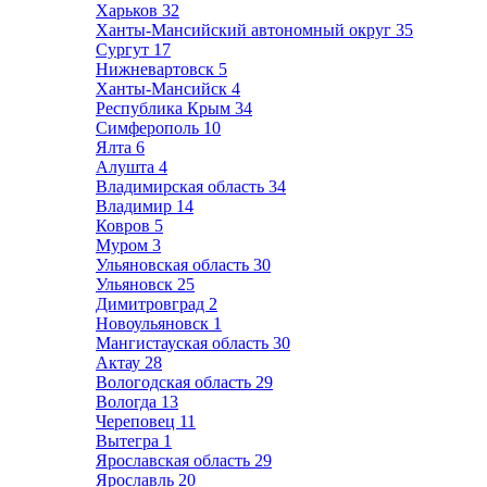
Харьков
32
Ханты-Мансийский автономный округ
35
Сургут
17
Нижневартовск
5
Ханты-Мансийск
4
Республика Крым
34
Симферополь
10
Ялта
6
Алушта
4
Владимирская область
34
Владимир
14
Ковров
5
Муром
3
Ульяновская область
30
Ульяновск
25
Димитровград
2
Новоульяновск
1
Мангистауская область
30
Актау
28
Вологодская область
29
Вологда
13
Череповец
11
Вытегра
1
Ярославская область
29
Ярославль
20