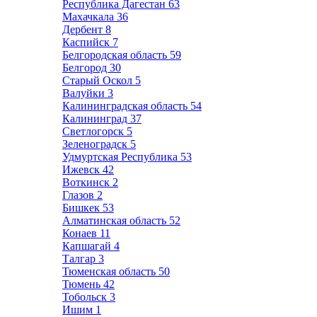
Республика Дагестан
63
Махачкала
36
Дербент
8
Каспийск
7
Белгородская область
59
Белгород
30
Старый Оскол
5
Валуйки
3
Калининградская область
54
Калининград
37
Светлогорск
5
Зеленоградск
5
Удмуртская Республика
53
Ижевск
42
Воткинск
2
Глазов
2
Бишкек
53
Алматинская область
52
Конаев
11
Капшагай
4
Талгар
3
Тюменская область
50
Тюмень
42
Тобольск
3
Ишим
1