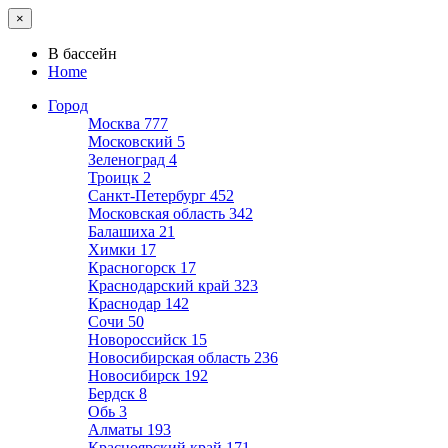
×
В бассейн
Home
Город
Москва
777
Московский
5
Зеленоград
4
Троицк
2
Санкт-Петербург
452
Московская область
342
Балашиха
21
Химки
17
Красногорск
17
Краснодарский край
323
Краснодар
142
Сочи
50
Новороссийск
15
Новосибирская область
236
Новосибирск
192
Бердск
8
Обь
3
Алматы
193
Красноярский край
171