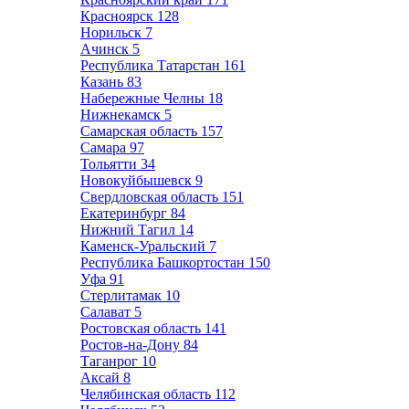
Красноярск
128
Норильск
7
Ачинск
5
Республика Татарстан
161
Казань
83
Набережные Челны
18
Нижнекамск
5
Самарская область
157
Самара
97
Тольятти
34
Новокуйбышевск
9
Свердловская область
151
Екатеринбург
84
Нижний Тагил
14
Каменск-Уральский
7
Республика Башкортостан
150
Уфа
91
Стерлитамак
10
Салават
5
Ростовская область
141
Ростов-на-Дону
84
Таганрог
10
Аксай
8
Челябинская область
112