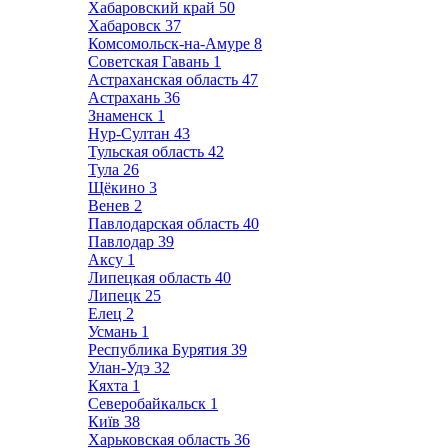
Хабаровский край
50
Хабаровск
37
Комсомольск-на-Амуре
8
Советская Гавань
1
Астраханская область
47
Астрахань
36
Знаменск
1
Нур-Султан
43
Тульская область
42
Тула
26
Щёкино
3
Венев
2
Павлодарская область
40
Павлодар
39
Аксу
1
Липецкая область
40
Липецк
25
Елец
2
Усмань
1
Республика Бурятия
39
Улан-Удэ
32
Кяхта
1
Северобайкальск
1
Київ
38
Харьковская область
36