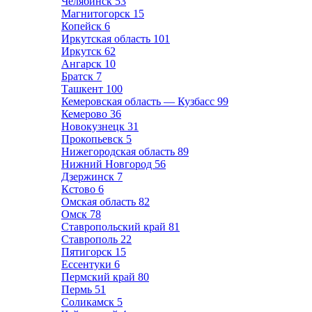
Челябинск
53
Магнитогорск
15
Копейск
6
Иркутская область
101
Иркутск
62
Ангарск
10
Братск
7
Ташкент
100
Кемеровская область — Кузбасс
99
Кемерово
36
Новокузнецк
31
Прокопьевск
5
Нижегородская область
89
Нижний Новгород
56
Дзержинск
7
Кстово
6
Омская область
82
Омск
78
Ставропольский край
81
Ставрополь
22
Пятигорск
15
Ессентуки
6
Пермский край
80
Пермь
51
Соликамск
5