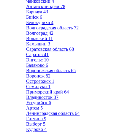
Чайковский
4
Алтайский край
78
Барнаул
43
Бийск
6
Белокуриха
4
Волгоградская область
72
Волгоград
42
Волжский
11
Камышин
3
Саратовская область
68
Саратов
41
Энгельс
10
Балаково
6
Воронежская область
65
Воронеж
52
Острогожск
1
Семилуки
1
Приморский край
64
Владивосток
37
Уссурийск
6
Артем
5
Ленинградская область
64
Гатчина
9
Выборг
5
Кудрово
4