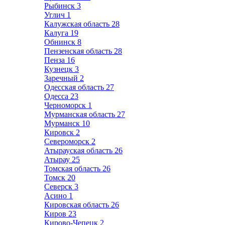
Рыбинск
3
Углич
1
Калужская область
28
Калуга
19
Обнинск
8
Пензенская область
28
Пенза
16
Кузнецк
3
Заречный
2
Одесская область
27
Одесса
23
Черноморск
1
Мурманская область
27
Мурманск
10
Кировск
2
Североморск
2
Атырауская область
26
Атырау
25
Томская область
26
Томск
20
Северск
3
Асино
1
Кировская область
26
Киров
23
Кирово-Чепецк
2