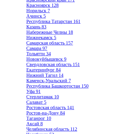
Красноярск
128
Норильск
7
Ачинск
5
Республика Татарстан
161
Казань
83
Набережные Челны
18
Нижнекамск
5
Самарская область
157
Самара
97
Тольятти
34
Новокуйбышевск
9
Свердловская область
151
Екатеринбург
84
Нижний Тагил
14
Каменск-Уральский
7
Республика Башкортостан
150
Уфа
91
Стерлитамак
10
Салават
5
Ростовская область
141
Ростов-на-Дону
84
Таганрог
10
Аксай
8
Челябинская область
112