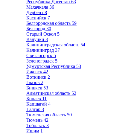
Республика Дагестан
63
Махачкала
36
Дербент
8
Каспийск
7
Белгородская область
59
Белгород
30
Старый Оскол
5
Валуйки
3
Калининградская область
54
Калининград
37
Светлогорск
5
Зеленоградск
5
Удмуртская Республика
53
Ижевск
42
Воткинск
2
Глазов
2
Бишкек
53
Алматинская область
52
Конаев
11
Капшагай
4
Талгар
3
Тюменская область
50
Тюмень
42
Тобольск
3
Ишим
1