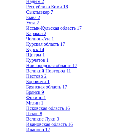
Надым
2
Республика Коми
18
Сыктывкар
7
Емва
2
Ухта
2
Иссык-Кульская область
17
Каракол
2
Чолпон-Ата
1
Курская область
17
Курск
14
Щигры
1
Курчатов
1
Новгородская область
17
Великий Новгород
11
Пестово
2
Боровичи
1
Брянская область
17
Брянск
9
Фокино
1
Мглин
1
Псковская область
16
Псков
8
Великие Луки
3
Ивановская область
16
Иваново
12