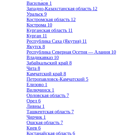
Васильков
1
Западно-Казахстанская область
12
Уральск
9
Костромская область
12
Кострома
10
Курганская область
11
Курган
11
Республика Саха (Якутия)
11
Якутск
8
Республика Северная Осетия — Алания
10
Владикавказ
10
Забайкальский край
8
Чита
8
Камчатский край
8
Петропавловск-Камчатский
5
Елизово
1
Вилючинск
1
Орловская область
7
Орел
6
Ливны
1
Ташкентская область
7
Чирчик
1
Ошская область
7
Киев
6
Костанайская область
6