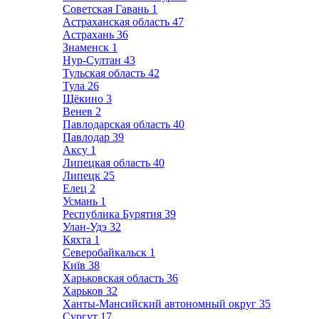
Советская Гавань
1
Астраханская область
47
Астрахань
36
Знаменск
1
Нур-Султан
43
Тульская область
42
Тула
26
Щёкино
3
Венев
2
Павлодарская область
40
Павлодар
39
Аксу
1
Липецкая область
40
Липецк
25
Елец
2
Усмань
1
Республика Бурятия
39
Улан-Удэ
32
Кяхта
1
Северобайкальск
1
Київ
38
Харьковская область
36
Харьков
32
Ханты-Мансийский автономный округ
35
Сургут
17