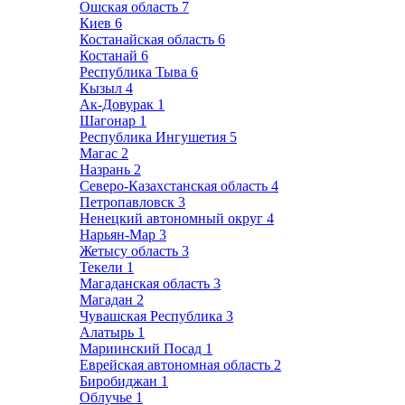
Ошская область
7
Киев
6
Костанайская область
6
Костанай
6
Республика Тыва
6
Кызыл
4
Ак-Довурак
1
Шагонар
1
Республика Ингушетия
5
Магас
2
Назрань
2
Северо-Казахстанская область
4
Петропавловск
3
Ненецкий автономный округ
4
Нарьян-Мар
3
Жетысу область
3
Текели
1
Магаданская область
3
Магадан
2
Чувашская Республика
3
Алатырь
1
Мариинский Посад
1
Еврейская автономная область
2
Биробиджан
1
Облучье
1