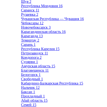
Шуя
2
Республика Мордовия
16
Саранск
11
Рузаевка
2
Чувашская Республика — Чувашия
16
Чебоксары
12
Новочебоксарск
3
Карагандинская область
16
Караганда
13
Темиртау
2
Сарань
1
Республика Карелия
15
Петрозаводск
11
Кондопога
2
Суоярви
1
Амурская область
15
Благовещенск
11
Белогорск
1
Свободный
1
Кабардино-Балкарская Республика
15
Нальчик
12
Баксан
1
Прохладный
1
Абай область
15
Семей
15