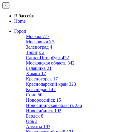
×
В бассейн
Home
Город
Москва
777
Московский
5
Зеленоград
4
Троицк
2
Санкт-Петербург
452
Московская область
342
Балашиха
21
Химки
17
Красногорск
17
Краснодарский край
323
Краснодар
142
Сочи
50
Новороссийск
15
Новосибирская область
236
Новосибирск
192
Бердск
8
Обь
3
Алматы
193
Красноярский край
171