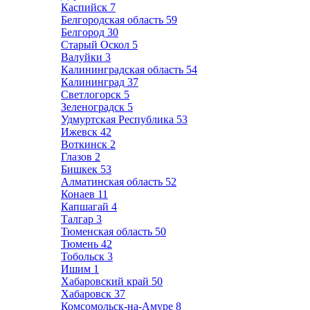
Каспийск
7
Белгородская область
59
Белгород
30
Старый Оскол
5
Валуйки
3
Калининградская область
54
Калининград
37
Светлогорск
5
Зеленоградск
5
Удмуртская Республика
53
Ижевск
42
Воткинск
2
Глазов
2
Бишкек
53
Алматинская область
52
Конаев
11
Капшагай
4
Талгар
3
Тюменская область
50
Тюмень
42
Тобольск
3
Ишим
1
Хабаровский край
50
Хабаровск
37
Комсомольск-на-Амуре
8