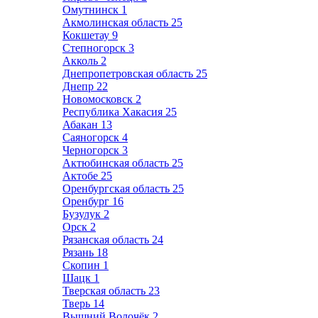
Омутнинск
1
Акмолинская область
25
Кокшетау
9
Степногорск
3
Акколь
2
Днепропетровская область
25
Днепр
22
Новомосковск
2
Республика Хакасия
25
Абакан
13
Саяногорск
4
Черногорск
3
Актюбинская область
25
Актобе
25
Оренбургская область
25
Оренбург
16
Бузулук
2
Орск
2
Рязанская область
24
Рязань
18
Скопин
1
Шацк
1
Тверская область
23
Тверь
14
Вышний Волочёк
2