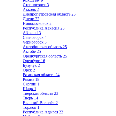
Кокшетау
9
Степногорск
3
Акколь
2
Днепропетровская область
25
Днепр
22
Новомосковск
2
Республика Хакасия
25
Абакан
13
Саяногорск
4
Черногорск
3
Актюбинская область
25
Актобе
25
Оренбургская область
25
Оренбург
16
Бузулук
2
Орск
2
Рязанская область
24
Рязань
18
Скопин
1
Шацк
1
Тверская область
23
Тверь
14
Вышний Волочёк
2
Торжок
1
Республика Адыгея
22