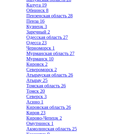
Калуга
19
Обнинск
8
Пензенская область
28
Пенза
16
Кузнецк
3
Заречный
2
Одесская область
27
Одесса
23
Черноморск
1
Мурманская область
27
Мурманск
10
Кировск
2
Североморск
2
Атырауская область
26
Атырау
25
Томская область
26
Томск
20
Северск
3
Асино
1
Кировская область
26
Киров
23
Кирово-Чепецк
2
Омутнинск
1
Акмолинская область
25