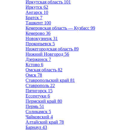
Иркутская область
101
Иркутск
62
Ангарск
10
Братск
7
Ташкент
100
Кемеровская область — Кузбасс
99
Кемерово
36
Новокузнецк
31
Прокопьевск
5
Нижегородская область
89
Нижний Новгород
56
Дзержинск
7
Кстово
6
Омская область
82
Омск
78
Ставропольский край
81
Ставрополь
22
Пятигорск
15
Ессентуки
6
Пермский край
80
Пермь
51
Соликамск
5
Чайковский
4
Алтайский край
78
Барнаул
43