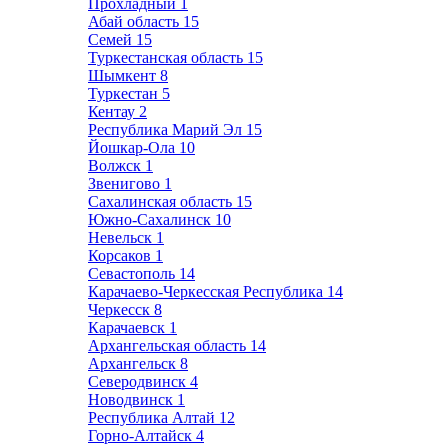
Прохладный
1
Абай область
15
Семей
15
Туркестанская область
15
Шымкент
8
Туркестан
5
Кентау
2
Республика Марий Эл
15
Йошкар-Ола
10
Волжск
1
Звенигово
1
Сахалинская область
15
Южно-Сахалинск
10
Невельск
1
Корсаков
1
Севастополь
14
Карачаево-Черкесская Республика
14
Черкесск
8
Карачаевск
1
Архангельская область
14
Архангельск
8
Северодвинск
4
Новодвинск
1
Республика Алтай
12
Горно-Алтайск
4