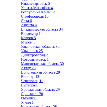
Нижневартовск
5
Ханты-Мансийск
4
Республика Крым
34
Симферополь
10
Ялта
6
Алушта
4
Владимирская область
34
Владимир
14
Ковров
5
Муром
3
Ульяновская область
30
Ульяновск
25
Димитровград
2
Новоульяновск
1
Мангистауская область
30
Актау
28
Вологодская область
29
Вологда
13
Череповец
11
Вытегра
1
Ярославская область
29
Ярославль
20
Рыбинск
3
Углич
1
Калужская область
28