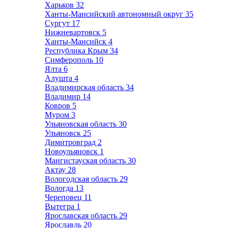
Харьков
32
Ханты-Мансийский автономный округ
35
Сургут
17
Нижневартовск
5
Ханты-Мансийск
4
Республика Крым
34
Симферополь
10
Ялта
6
Алушта
4
Владимирская область
34
Владимир
14
Ковров
5
Муром
3
Ульяновская область
30
Ульяновск
25
Димитровград
2
Новоульяновск
1
Мангистауская область
30
Актау
28
Вологодская область
29
Вологда
13
Череповец
11
Вытегра
1
Ярославская область
29
Ярославль
20