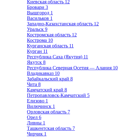
Киевская область
12
Бровари
3
Вышгород
1
Васильков
1
Западно-Казахстанская область
12
Уральск
9
Костромская область
12
Кострома
10
Курганская область
11
Курган
11
Республика Саха (Якутия)
11
Якутск
8
Республика Северная Осетия — Алания
10
Владикавказ
10
Забайкальский край
8
Чита
8
Камчатский край
8
Петропавловск-Камчатский
5
Елизово
1
Вилючинск
1
Орловская область
7
Орел
6
Ливны
1
Ташкентская область
7
Чирчик
1