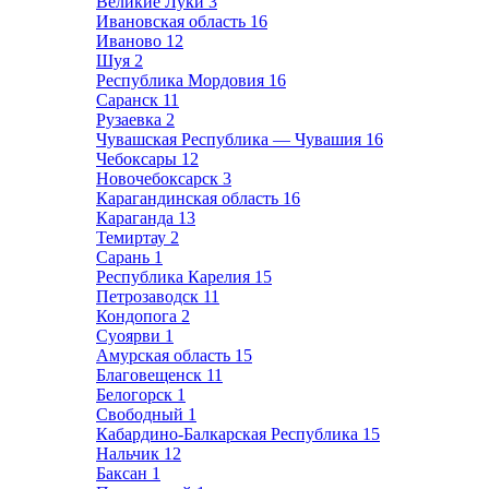
Великие Луки
3
Ивановская область
16
Иваново
12
Шуя
2
Республика Мордовия
16
Саранск
11
Рузаевка
2
Чувашская Республика — Чувашия
16
Чебоксары
12
Новочебоксарск
3
Карагандинская область
16
Караганда
13
Темиртау
2
Сарань
1
Республика Карелия
15
Петрозаводск
11
Кондопога
2
Суоярви
1
Амурская область
15
Благовещенск
11
Белогорск
1
Свободный
1
Кабардино-Балкарская Республика
15
Нальчик
12
Баксан
1