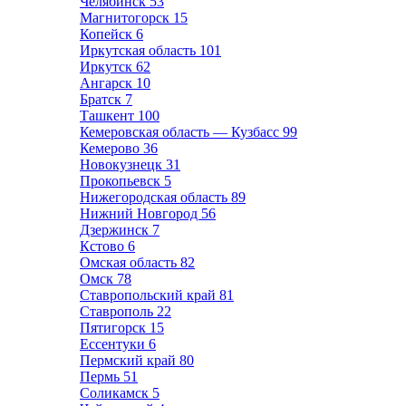
Челябинск
53
Магнитогорск
15
Копейск
6
Иркутская область
101
Иркутск
62
Ангарск
10
Братск
7
Ташкент
100
Кемеровская область — Кузбасс
99
Кемерово
36
Новокузнецк
31
Прокопьевск
5
Нижегородская область
89
Нижний Новгород
56
Дзержинск
7
Кстово
6
Омская область
82
Омск
78
Ставропольский край
81
Ставрополь
22
Пятигорск
15
Ессентуки
6
Пермский край
80
Пермь
51
Соликамск
5