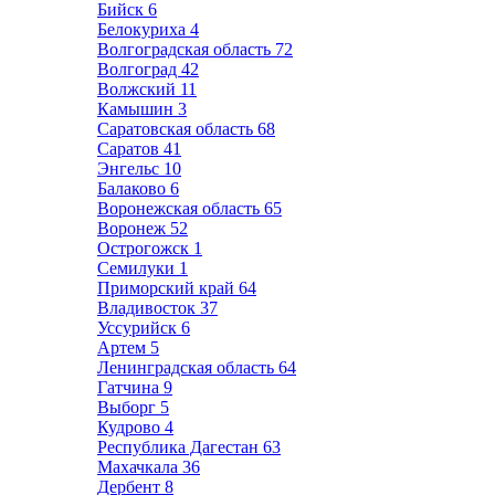
Бийск
6
Белокуриха
4
Волгоградская область
72
Волгоград
42
Волжский
11
Камышин
3
Саратовская область
68
Саратов
41
Энгельс
10
Балаково
6
Воронежская область
65
Воронеж
52
Острогожск
1
Семилуки
1
Приморский край
64
Владивосток
37
Уссурийск
6
Артем
5
Ленинградская область
64
Гатчина
9
Выборг
5
Кудрово
4
Республика Дагестан
63
Махачкала
36
Дербент
8