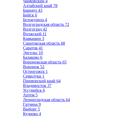
Чайковский
4
Алтайский край
78
Барнаул
43
Бийск
6
Белокуриха
4
Волгоградская область
72
Волгоград
42
Волжский
11
Камышин
3
Саратовская область
68
Саратов
41
Энгельс
10
Балаково
6
Воронежская область
65
Воронеж
52
Острогожск
1
Семилуки
1
Приморский край
64
Владивосток
37
Уссурийск
6
Артем
5
Ленинградская область
64
Гатчина
9
Выборг
5
Кудрово
4