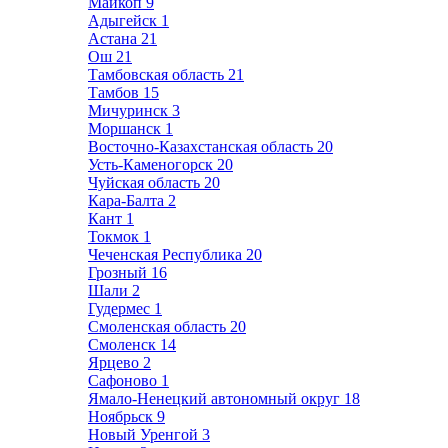
Майкоп
9
Адыгейск
1
Астана
21
Ош
21
Тамбовская область
21
Тамбов
15
Мичуринск
3
Моршанск
1
Восточно-Казахстанская область
20
Усть-Каменогорск
20
Чуйская область
20
Кара-Балта
2
Кант
1
Токмок
1
Чеченская Республика
20
Грозный
16
Шали
2
Гудермес
1
Смоленская область
20
Смоленск
14
Ярцево
2
Сафоново
1
Ямало-Ненецкий автономный округ
18
Ноябрьск
9
Новый Уренгой
3