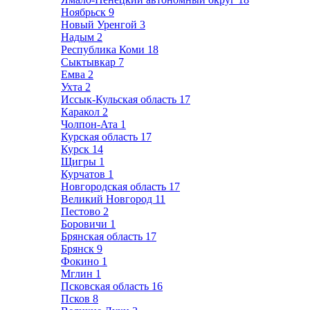
Ноябрьск
9
Новый Уренгой
3
Надым
2
Республика Коми
18
Сыктывкар
7
Емва
2
Ухта
2
Иссык-Кульская область
17
Каракол
2
Чолпон-Ата
1
Курская область
17
Курск
14
Щигры
1
Курчатов
1
Новгородская область
17
Великий Новгород
11
Пестово
2
Боровичи
1
Брянская область
17
Брянск
9
Фокино
1
Мглин
1
Псковская область
16
Псков
8