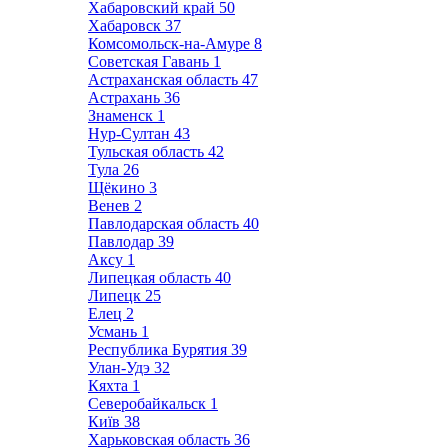
Хабаровский край
50
Хабаровск
37
Комсомольск-на-Амуре
8
Советская Гавань
1
Астраханская область
47
Астрахань
36
Знаменск
1
Нур-Султан
43
Тульская область
42
Тула
26
Щёкино
3
Венев
2
Павлодарская область
40
Павлодар
39
Аксу
1
Липецкая область
40
Липецк
25
Елец
2
Усмань
1
Республика Бурятия
39
Улан-Удэ
32
Кяхта
1
Северобайкальск
1
Київ
38
Харьковская область
36