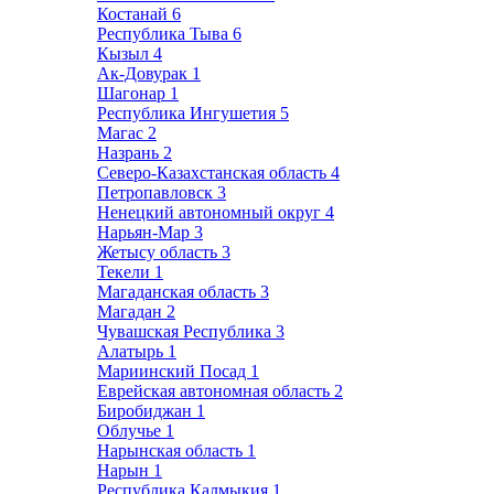
Костанай
6
Республика Тыва
6
Кызыл
4
Ак-Довурак
1
Шагонар
1
Республика Ингушетия
5
Магас
2
Назрань
2
Северо-Казахстанская область
4
Петропавловск
3
Ненецкий автономный округ
4
Нарьян-Мар
3
Жетысу область
3
Текели
1
Магаданская область
3
Магадан
2
Чувашская Республика
3
Алатырь
1
Мариинский Посад
1
Еврейская автономная область
2
Биробиджан
1
Облучье
1
Нарынская область
1
Нарын
1
Республика Калмыкия
1