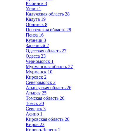
Рыбинск
3
Углич
1
Калужская область
28
Калуга
19
Обнинск
8
Пензенская область
28
Пенза
16
Кузнецк
3
Заречный
2
Одесская область
27
Одесса
23
Черноморск
1
Мурманская область
27
Мурманск
10
Кировск
2
Североморск
2
Атырауская область
26
Атырау
25
Томская область
26
Томск
20
Северск
3
Асино
1
Кировская область
26
Киров
23
Кирово-Чепецк
2