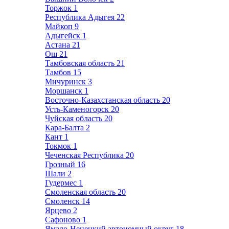
Торжок
1
Республика Адыгея
22
Майкоп
9
Адыгейск
1
Астана
21
Ош
21
Тамбовская область
21
Тамбов
15
Мичуринск
3
Моршанск
1
Восточно-Казахстанская область
20
Усть-Каменогорск
20
Чуйская область
20
Кара-Балта
2
Кант
1
Токмок
1
Чеченская Республика
20
Грозный
16
Шали
2
Гудермес
1
Смоленская область
20
Смоленск
14
Ярцево
2
Сафоново
1
Ямало-Ненецкий автономный округ
18