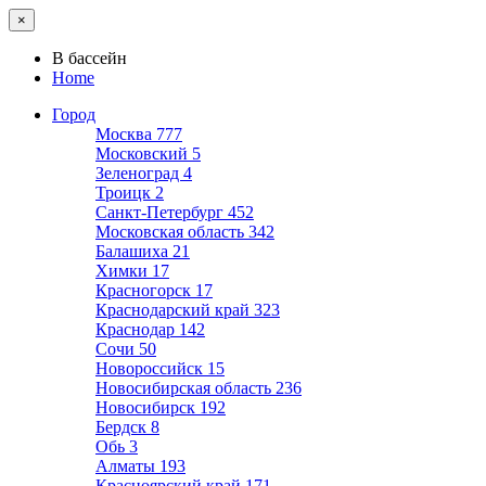
×
В бассейн
Home
Город
Москва
777
Московский
5
Зеленоград
4
Троицк
2
Санкт-Петербург
452
Московская область
342
Балашиха
21
Химки
17
Красногорск
17
Краснодарский край
323
Краснодар
142
Сочи
50
Новороссийск
15
Новосибирская область
236
Новосибирск
192
Бердск
8
Обь
3
Алматы
193
Красноярский край
171