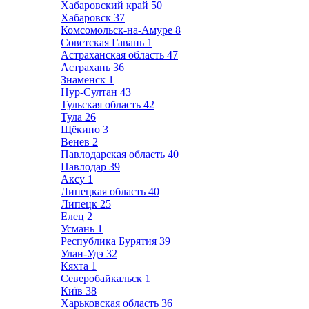
Хабаровский край
50
Хабаровск
37
Комсомольск-на-Амуре
8
Советская Гавань
1
Астраханская область
47
Астрахань
36
Знаменск
1
Нур-Султан
43
Тульская область
42
Тула
26
Щёкино
3
Венев
2
Павлодарская область
40
Павлодар
39
Аксу
1
Липецкая область
40
Липецк
25
Елец
2
Усмань
1
Республика Бурятия
39
Улан-Удэ
32
Кяхта
1
Северобайкальск
1
Київ
38
Харьковская область
36