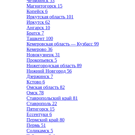
Челябинск
53
Магнитогорск
15
Копейск
6
Иркутская область
101
Иркутск
62
Ангарск
10
Братск
7
Ташкент
100
Кемеровская область — Кузбасс
99
Кемерово
36
Новокузнецк
31
Прокопьевск
5
Нижегородская область
89
Нижний Новгород
56
Дзержинск
7
Кстово
6
Омская область
82
Омск
78
Ставропольский край
81
Ставрополь
22
Пятигорск
15
Ессентуки
6
Пермский край
80
Пермь
51
Соликамск
5