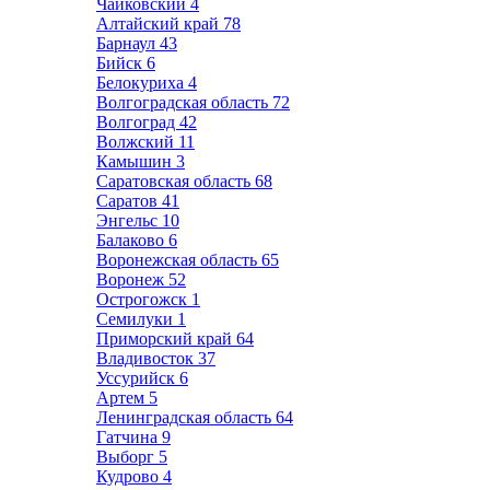
Чайковский
4
Алтайский край
78
Барнаул
43
Бийск
6
Белокуриха
4
Волгоградская область
72
Волгоград
42
Волжский
11
Камышин
3
Саратовская область
68
Саратов
41
Энгельс
10
Балаково
6
Воронежская область
65
Воронеж
52
Острогожск
1
Семилуки
1
Приморский край
64
Владивосток
37
Уссурийск
6
Артем
5
Ленинградская область
64
Гатчина
9
Выборг
5
Кудрово
4