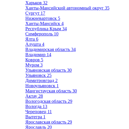
Харьков
32
Ханты-Мансийский автономный округ
35
Сургут
17
Нижневартовск
5
Ханты-Мансийск
4
Республика Крым
34
Симферополь
10
Ялта
6
Алушта
4
Владимирская область
34
Владимир
14
Ковров
5
Муром
3
Ульяновская область
30
Ульяновск
25
Димитровград
2
Новоульяновск
1
Мангистауская область
30
Актау
28
Вологодская область
29
Вологда
13
Череповец
11
Вытегра
1
Ярославская область
29
Ярославль
20