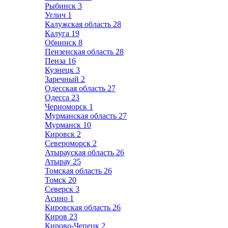
Рыбинск
3
Углич
1
Калужская область
28
Калуга
19
Обнинск
8
Пензенская область
28
Пенза
16
Кузнецк
3
Заречный
2
Одесская область
27
Одесса
23
Черноморск
1
Мурманская область
27
Мурманск
10
Кировск
2
Североморск
2
Атырауская область
26
Атырау
25
Томская область
26
Томск
20
Северск
3
Асино
1
Кировская область
26
Киров
23
Кирово-Чепецк
2