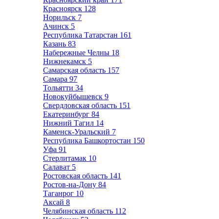
Красноярск
128
Норильск
7
Ачинск
5
Республика Татарстан
161
Казань
83
Набережные Челны
18
Нижнекамск
5
Самарская область
157
Самара
97
Тольятти
34
Новокуйбышевск
9
Свердловская область
151
Екатеринбург
84
Нижний Тагил
14
Каменск-Уральский
7
Республика Башкортостан
150
Уфа
91
Стерлитамак
10
Салават
5
Ростовская область
141
Ростов-на-Дону
84
Таганрог
10
Аксай
8
Челябинская область
112