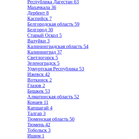
Республика Дагестан
63
Махачкала
36
Дербент
8
Каспийск
7
Белгородская область
59
Белгород
30
Старый Оскол
5
Валуйки
3
Калининградская область
54
Калининград
37
Светлогорск
5
Зеленоградск
5
Удмуртская Республика
53
Ижевск
42
Воткинск
2
Глазов
2
Бишкек
53
Алматинская область
52
Конаев
11
Капшагай
4
Талгар
3
Тюменская область
50
Тюмень
42
Тобольск
3
Ишим
1