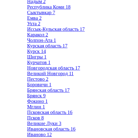
Надым
2
Республика Коми
18
Сыктывкар
7
Емва
2
Ухта
2
Иссык-Кульская область
17
Каракол
2
Чолпон-Ата
1
Курская область
17
Курск
14
Щигры
1
Курчатов
1
Новгородская область
17
Великий Новгород
11
Пестово
2
Боровичи
1
Брянская область
17
Брянск
9
Фокино
1
Мглин
1
Псковская область
16
Псков
8
Великие Луки
3
Ивановская область
16
Иваново
12