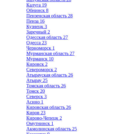
Калуга
19
Обнинск
8
Пензенская область
28
Пенза
16
Кузнецк
3
Заречный
2
Одесская область
27
Одесса
23
Черноморск
1
Мурманская область
27
Мурманск
10
Кировск
2
Североморск
2
Атырауская область
26
Атырау
25
Томская область
26
Томск
20
Северск
3
Асино
1
Кировская область
26
Киров
23
Кирово-Чепецк
2
Омутнинск
1
Акмолинская область
25