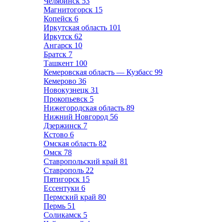
Челябинск
53
Магнитогорск
15
Копейск
6
Иркутская область
101
Иркутск
62
Ангарск
10
Братск
7
Ташкент
100
Кемеровская область — Кузбасс
99
Кемерово
36
Новокузнецк
31
Прокопьевск
5
Нижегородская область
89
Нижний Новгород
56
Дзержинск
7
Кстово
6
Омская область
82
Омск
78
Ставропольский край
81
Ставрополь
22
Пятигорск
15
Ессентуки
6
Пермский край
80
Пермь
51
Соликамск
5