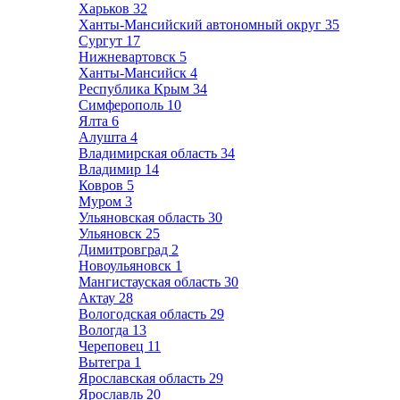
Харьков
32
Ханты-Мансийский автономный округ
35
Сургут
17
Нижневартовск
5
Ханты-Мансийск
4
Республика Крым
34
Симферополь
10
Ялта
6
Алушта
4
Владимирская область
34
Владимир
14
Ковров
5
Муром
3
Ульяновская область
30
Ульяновск
25
Димитровград
2
Новоульяновск
1
Мангистауская область
30
Актау
28
Вологодская область
29
Вологда
13
Череповец
11
Вытегра
1
Ярославская область
29
Ярославль
20