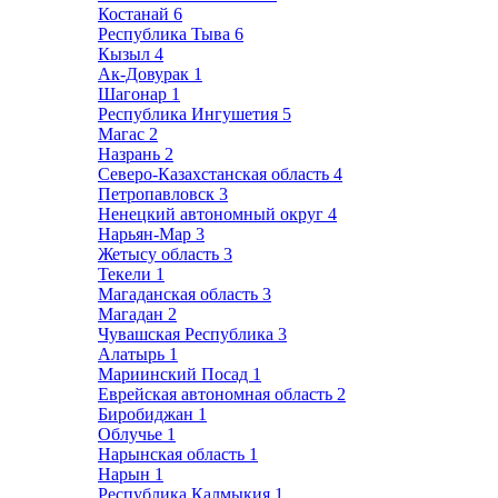
Костанай
6
Республика Тыва
6
Кызыл
4
Ак-Довурак
1
Шагонар
1
Республика Ингушетия
5
Магас
2
Назрань
2
Северо-Казахстанская область
4
Петропавловск
3
Ненецкий автономный округ
4
Нарьян-Мар
3
Жетысу область
3
Текели
1
Магаданская область
3
Магадан
2
Чувашская Республика
3
Алатырь
1
Мариинский Посад
1
Еврейская автономная область
2
Биробиджан
1
Облучье
1
Нарынская область
1
Нарын
1
Республика Калмыкия
1