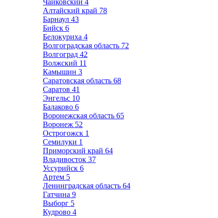
Чайковский
4
Алтайский край
78
Барнаул
43
Бийск
6
Белокуриха
4
Волгоградская область
72
Волгоград
42
Волжский
11
Камышин
3
Саратовская область
68
Саратов
41
Энгельс
10
Балаково
6
Воронежская область
65
Воронеж
52
Острогожск
1
Семилуки
1
Приморский край
64
Владивосток
37
Уссурийск
6
Артем
5
Ленинградская область
64
Гатчина
9
Выборг
5
Кудрово
4