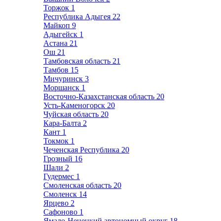
Торжок
1
Республика Адыгея
22
Майкоп
9
Адыгейск
1
Астана
21
Ош
21
Тамбовская область
21
Тамбов
15
Мичуринск
3
Моршанск
1
Восточно-Казахстанская область
20
Усть-Каменогорск
20
Чуйская область
20
Кара-Балта
2
Кант
1
Токмок
1
Чеченская Республика
20
Грозный
16
Шали
2
Гудермес
1
Смоленская область
20
Смоленск
14
Ярцево
2
Сафоново
1
Ямало-Ненецкий автономный округ
18