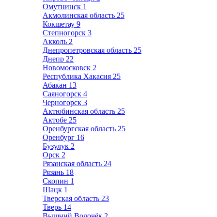
Омутнинск
1
Акмолинская область
25
Кокшетау
9
Степногорск
3
Акколь
2
Днепропетровская область
25
Днепр
22
Новомосковск
2
Республика Хакасия
25
Абакан
13
Саяногорск
4
Черногорск
3
Актюбинская область
25
Актобе
25
Оренбургская область
25
Оренбург
16
Бузулук
2
Орск
2
Рязанская область
24
Рязань
18
Скопин
1
Шацк
1
Тверская область
23
Тверь
14
Вышний Волочёк
2