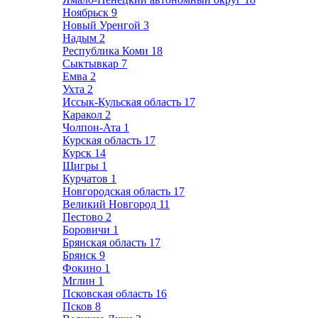
Ноябрьск
9
Новый Уренгой
3
Надым
2
Республика Коми
18
Сыктывкар
7
Емва
2
Ухта
2
Иссык-Кульская область
17
Каракол
2
Чолпон-Ата
1
Курская область
17
Курск
14
Щигры
1
Курчатов
1
Новгородская область
17
Великий Новгород
11
Пестово
2
Боровичи
1
Брянская область
17
Брянск
9
Фокино
1
Мглин
1
Псковская область
16
Псков
8