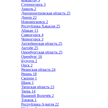
Кокшетау
9
Степногорск
3
Акколь
2
Днепропетровская область
25
Днепр
22
Новомосковск
2
Республика Хакасия
25
Абакан
13
Саяногорск
4
Черногорск
3
Актюбинская область
25
Актобе
25
Оренбургская область
25
Оренбург
16
Бузулук
2
Орск
2
Рязанская область
24
Рязань
18
Скопин
1
Шацк
1
Тверская область
23
Тверь
14
Вышний Волочёк
2
Торжок
1
Республика Адыгея
22