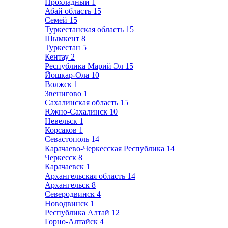
Прохладный
1
Абай область
15
Семей
15
Туркестанская область
15
Шымкент
8
Туркестан
5
Кентау
2
Республика Марий Эл
15
Йошкар-Ола
10
Волжск
1
Звенигово
1
Сахалинская область
15
Южно-Сахалинск
10
Невельск
1
Корсаков
1
Севастополь
14
Карачаево-Черкесская Республика
14
Черкесск
8
Карачаевск
1
Архангельская область
14
Архангельск
8
Северодвинск
4
Новодвинск
1
Республика Алтай
12
Горно-Алтайск
4