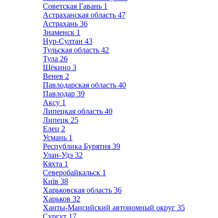
Советская Гавань
1
Астраханская область
47
Астрахань
36
Знаменск
1
Нур-Султан
43
Тульская область
42
Тула
26
Щёкино
3
Венев
2
Павлодарская область
40
Павлодар
39
Аксу
1
Липецкая область
40
Липецк
25
Елец
2
Усмань
1
Республика Бурятия
39
Улан-Удэ
32
Кяхта
1
Северобайкальск
1
Київ
38
Харьковская область
36
Харьков
32
Ханты-Мансийский автономный округ
35
Сургут
17