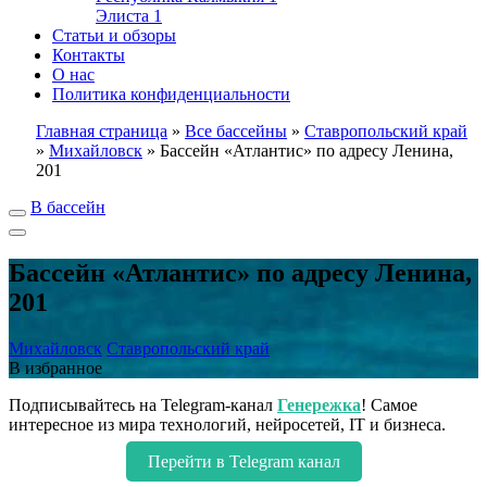
Элиста
1
Статьи и обзоры
Контакты
О нас
Политика конфиденциальности
Главная страница
»
Все бассейны
»
Ставропольский край
»
Михайловск
»
Бассейн «Атлантис» по адресу Ленина,
201
В бассейн
Бассейн «Атлантис» по адресу Ленина,
201
Михайловск
Ставропольский край
В избранное
Подписывайтесь на Telegram-канал
Генережка
! Самое
интересное из мира технологий, нейросетей, IT и бизнеса.
Перейти в Telegram канал