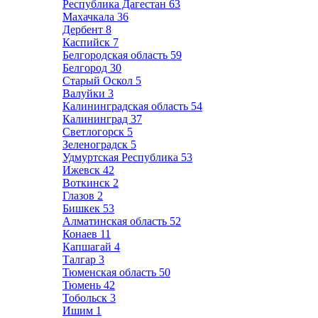
Республика Дагестан
63
Махачкала
36
Дербент
8
Каспийск
7
Белгородская область
59
Белгород
30
Старый Оскол
5
Валуйки
3
Калининградская область
54
Калининград
37
Светлогорск
5
Зеленоградск
5
Удмуртская Республика
53
Ижевск
42
Воткинск
2
Глазов
2
Бишкек
53
Алматинская область
52
Конаев
11
Капшагай
4
Талгар
3
Тюменская область
50
Тюмень
42
Тобольск
3
Ишим
1