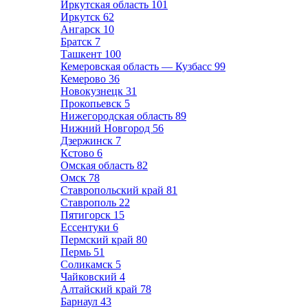
Иркутская область
101
Иркутск
62
Ангарск
10
Братск
7
Ташкент
100
Кемеровская область — Кузбасс
99
Кемерово
36
Новокузнецк
31
Прокопьевск
5
Нижегородская область
89
Нижний Новгород
56
Дзержинск
7
Кстово
6
Омская область
82
Омск
78
Ставропольский край
81
Ставрополь
22
Пятигорск
15
Ессентуки
6
Пермский край
80
Пермь
51
Соликамск
5
Чайковский
4
Алтайский край
78
Барнаул
43