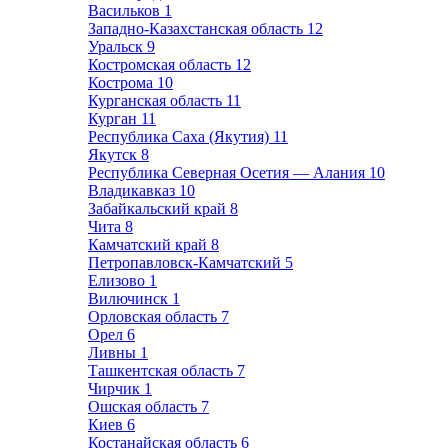
Васильков
1
Западно-Казахстанская область
12
Уральск
9
Костромская область
12
Кострома
10
Курганская область
11
Курган
11
Республика Саха (Якутия)
11
Якутск
8
Республика Северная Осетия — Алания
10
Владикавказ
10
Забайкальский край
8
Чита
8
Камчатский край
8
Петропавловск-Камчатский
5
Елизово
1
Вилючинск
1
Орловская область
7
Орел
6
Ливны
1
Ташкентская область
7
Чирчик
1
Ошская область
7
Киев
6
Костанайская область
6