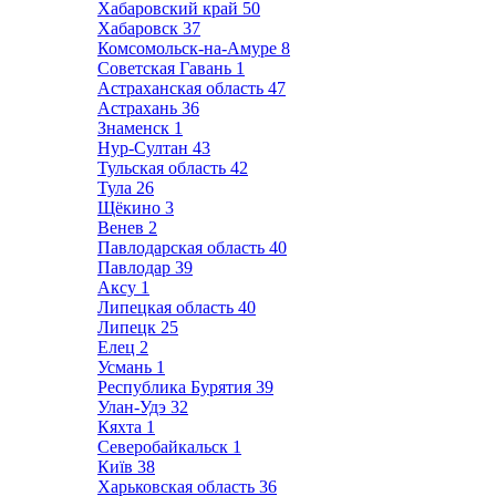
Хабаровский край
50
Хабаровск
37
Комсомольск-на-Амуре
8
Советская Гавань
1
Астраханская область
47
Астрахань
36
Знаменск
1
Нур-Султан
43
Тульская область
42
Тула
26
Щёкино
3
Венев
2
Павлодарская область
40
Павлодар
39
Аксу
1
Липецкая область
40
Липецк
25
Елец
2
Усмань
1
Республика Бурятия
39
Улан-Удэ
32
Кяхта
1
Северобайкальск
1
Київ
38
Харьковская область
36