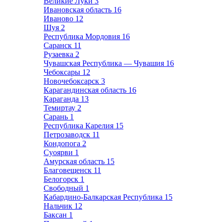
Великие Луки
3
Ивановская область
16
Иваново
12
Шуя
2
Республика Мордовия
16
Саранск
11
Рузаевка
2
Чувашская Республика — Чувашия
16
Чебоксары
12
Новочебоксарск
3
Карагандинская область
16
Караганда
13
Темиртау
2
Сарань
1
Республика Карелия
15
Петрозаводск
11
Кондопога
2
Суоярви
1
Амурская область
15
Благовещенск
11
Белогорск
1
Свободный
1
Кабардино-Балкарская Республика
15
Нальчик
12
Баксан
1