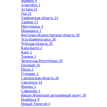
Майкоп
9
Адыгейск
1
Астана
21
Ош
21
Тамбовская область
21
Тамбов
15
Мичуринск
3
Моршанск
1
Восточно-Казахстанская область
20
Усть-Каменогорск
20
Чуйская область
20
Кара-Балта
2
Кант
1
Токмок
1
Чеченская Республика
20
Грозный
16
Шали
2
Гудермес
1
Смоленская область
20
Смоленск
14
Ярцево
2
Сафоново
1
Ямало-Ненецкий автономный округ
18
Ноябрьск
9
Новый Уренгой
3