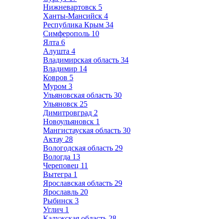
Нижневартовск
5
Ханты-Мансийск
4
Республика Крым
34
Симферополь
10
Ялта
6
Алушта
4
Владимирская область
34
Владимир
14
Ковров
5
Муром
3
Ульяновская область
30
Ульяновск
25
Димитровград
2
Новоульяновск
1
Мангистауская область
30
Актау
28
Вологодская область
29
Вологда
13
Череповец
11
Вытегра
1
Ярославская область
29
Ярославль
20
Рыбинск
3
Углич
1
Калужская область
28