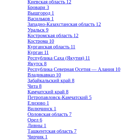
Киевская область
12
Бровари
3
Вышгород
1
Васильков
1
Западно-Казахстанская область
12
Уральск
9
Костромская область
12
Кострома
10
Курганская область
11
Курган
11
Республика Саха (Якутия)
11
Якутск
8
Республика Северная Осетия — Алания
10
Владикавказ
10
Забайкальский край
8
Чита
8
Камчатский край
8
Петропавловск-Камчатский
5
Елизово
1
Вилючинск
1
Орловская область
7
Орел
6
Ливны
1
Ташкентская область
7
Чирчик
1