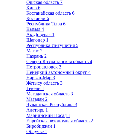
Ошская область
7
Киев
6
Костанайская область
6
Костанай
6
Республика Тыва
6
Кызыл
4
Ак-Довурак
1
Шагонар
1
Республика Ингушетия
5
Магас
2
Назрань
2
Северо-Казахстанская область
4
Петропавловск
3
Ненецкий автономный округ
4
Нарьян-Мар
3
Жетысу область
3
Текели
1
Магаданская область
3
Магадан
2
Чувашская Республика
3
Алатырь
1
Мариинский Посад
1
Еврейская автономная область
2
Биробиджан
1
Облучье
1