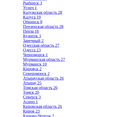
Рыбинск
3
Углич
1
Калужская область
28
Калуга
19
Обнинск
8
Пензенская область
28
Пенза
16
Кузнецк
3
Заречный
2
Одесская область
27
Одесса
23
Черноморск
1
Мурманская область
27
Мурманск
10
Кировск
2
Североморск
2
Атырауская область
26
Атырау
25
Томская область
26
Томск
20
Северск
3
Асино
1
Кировская область
26
Киров
23
Кирово-Чепецк
2