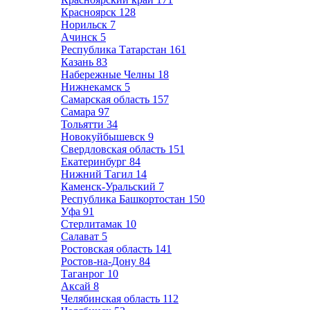
Красноярск
128
Норильск
7
Ачинск
5
Республика Татарстан
161
Казань
83
Набережные Челны
18
Нижнекамск
5
Самарская область
157
Самара
97
Тольятти
34
Новокуйбышевск
9
Свердловская область
151
Екатеринбург
84
Нижний Тагил
14
Каменск-Уральский
7
Республика Башкортостан
150
Уфа
91
Стерлитамак
10
Салават
5
Ростовская область
141
Ростов-на-Дону
84
Таганрог
10
Аксай
8
Челябинская область
112