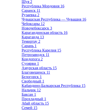
Шуя
2
Республика Мордовия
16
Саранск
11
Рузаевка
2
Чувашская Республика — Чувашия
16
Чебоксары
12
Новочебоксарск
3
Карагандинская область
16
Караганда
13
Темиртау
2
Сарань
1
Республика Карелия
15
Петрозаводск
11
Кондопога
2
Суоярви
1
Амурская область
15
Благовещенск
11
Белогорск
1
Свободный
1
Кабардино-Балкарская Республика
15
Нальчик
12
Баксан
1
Прохладный
1
Абай область
15
Семей
15