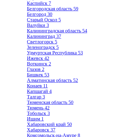
Каспийск
7
Белгородская область
59
Белгород
30
Старый Оскол
5
Валуйки
3
Калининградская область
54
Калининград
37
Светлогорск
5
Зеленоградск
5
Удмуртская Республика
53
Ижевск
42
Воткинск
2
Глазов
2
Бишкек
53
Алматинская область
52
Конаев
11
Капшагай
4
Талгар
3
Тюменская область
50
Тюмень
42
Тобольск
3
Ишим
1
Хабаровский край
50
Хабаровск
37
Комсомольск-на-Амуре
8