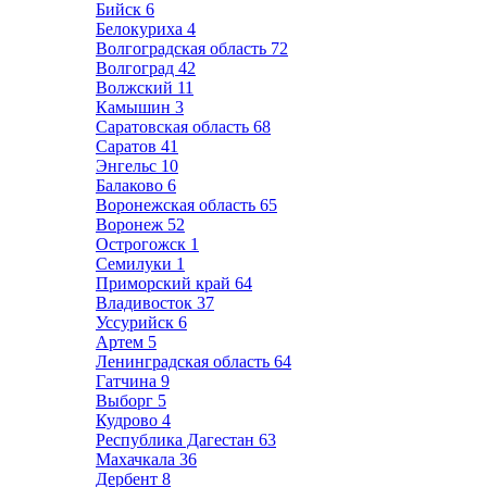
Бийск
6
Белокуриха
4
Волгоградская область
72
Волгоград
42
Волжский
11
Камышин
3
Саратовская область
68
Саратов
41
Энгельс
10
Балаково
6
Воронежская область
65
Воронеж
52
Острогожск
1
Семилуки
1
Приморский край
64
Владивосток
37
Уссурийск
6
Артем
5
Ленинградская область
64
Гатчина
9
Выборг
5
Кудрово
4
Республика Дагестан
63
Махачкала
36
Дербент
8