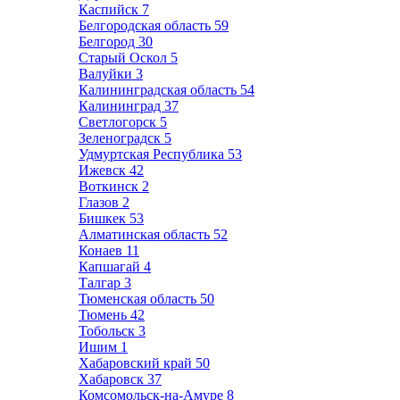
Каспийск
7
Белгородская область
59
Белгород
30
Старый Оскол
5
Валуйки
3
Калининградская область
54
Калининград
37
Светлогорск
5
Зеленоградск
5
Удмуртская Республика
53
Ижевск
42
Воткинск
2
Глазов
2
Бишкек
53
Алматинская область
52
Конаев
11
Капшагай
4
Талгар
3
Тюменская область
50
Тюмень
42
Тобольск
3
Ишим
1
Хабаровский край
50
Хабаровск
37
Комсомольск-на-Амуре
8