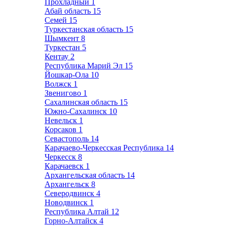
Прохладный
1
Абай область
15
Семей
15
Туркестанская область
15
Шымкент
8
Туркестан
5
Кентау
2
Республика Марий Эл
15
Йошкар-Ола
10
Волжск
1
Звенигово
1
Сахалинская область
15
Южно-Сахалинск
10
Невельск
1
Корсаков
1
Севастополь
14
Карачаево-Черкесская Республика
14
Черкесск
8
Карачаевск
1
Архангельская область
14
Архангельск
8
Северодвинск
4
Новодвинск
1
Республика Алтай
12
Горно-Алтайск
4