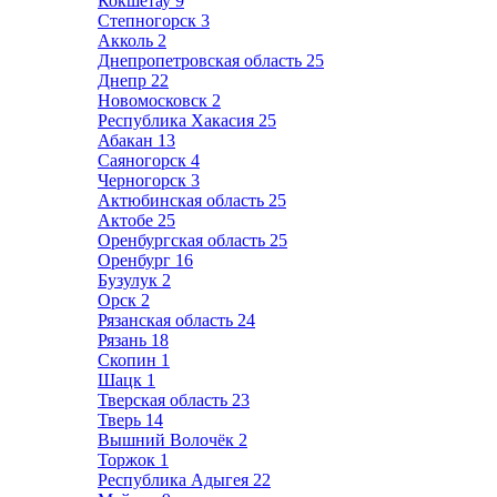
Кокшетау
9
Степногорск
3
Акколь
2
Днепропетровская область
25
Днепр
22
Новомосковск
2
Республика Хакасия
25
Абакан
13
Саяногорск
4
Черногорск
3
Актюбинская область
25
Актобе
25
Оренбургская область
25
Оренбург
16
Бузулук
2
Орск
2
Рязанская область
24
Рязань
18
Скопин
1
Шацк
1
Тверская область
23
Тверь
14
Вышний Волочёк
2
Торжок
1
Республика Адыгея
22