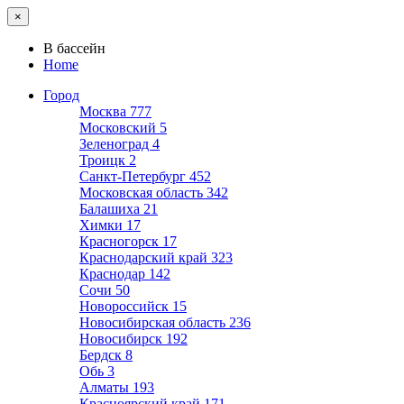
×
В бассейн
Home
Город
Москва
777
Московский
5
Зеленоград
4
Троицк
2
Санкт-Петербург
452
Московская область
342
Балашиха
21
Химки
17
Красногорск
17
Краснодарский край
323
Краснодар
142
Сочи
50
Новороссийск
15
Новосибирская область
236
Новосибирск
192
Бердск
8
Обь
3
Алматы
193
Красноярский край
171