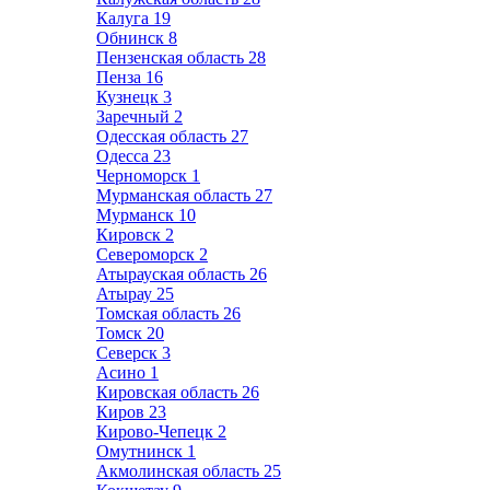
Калуга
19
Обнинск
8
Пензенская область
28
Пенза
16
Кузнецк
3
Заречный
2
Одесская область
27
Одесса
23
Черноморск
1
Мурманская область
27
Мурманск
10
Кировск
2
Североморск
2
Атырауская область
26
Атырау
25
Томская область
26
Томск
20
Северск
3
Асино
1
Кировская область
26
Киров
23
Кирово-Чепецк
2
Омутнинск
1
Акмолинская область
25