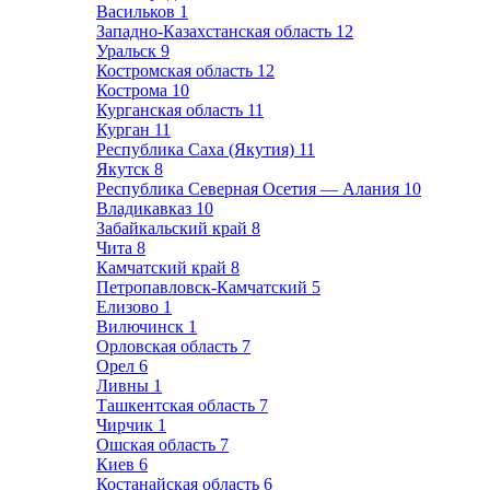
Васильков
1
Западно-Казахстанская область
12
Уральск
9
Костромская область
12
Кострома
10
Курганская область
11
Курган
11
Республика Саха (Якутия)
11
Якутск
8
Республика Северная Осетия — Алания
10
Владикавказ
10
Забайкальский край
8
Чита
8
Камчатский край
8
Петропавловск-Камчатский
5
Елизово
1
Вилючинск
1
Орловская область
7
Орел
6
Ливны
1
Ташкентская область
7
Чирчик
1
Ошская область
7
Киев
6
Костанайская область
6