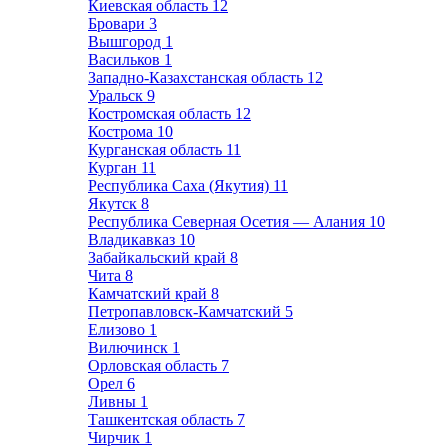
Киевская область
12
Бровари
3
Вышгород
1
Васильков
1
Западно-Казахстанская область
12
Уральск
9
Костромская область
12
Кострома
10
Курганская область
11
Курган
11
Республика Саха (Якутия)
11
Якутск
8
Республика Северная Осетия — Алания
10
Владикавказ
10
Забайкальский край
8
Чита
8
Камчатский край
8
Петропавловск-Камчатский
5
Елизово
1
Вилючинск
1
Орловская область
7
Орел
6
Ливны
1
Ташкентская область
7
Чирчик
1