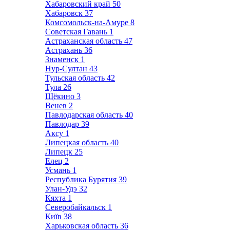
Хабаровский край
50
Хабаровск
37
Комсомольск-на-Амуре
8
Советская Гавань
1
Астраханская область
47
Астрахань
36
Знаменск
1
Нур-Султан
43
Тульская область
42
Тула
26
Щёкино
3
Венев
2
Павлодарская область
40
Павлодар
39
Аксу
1
Липецкая область
40
Липецк
25
Елец
2
Усмань
1
Республика Бурятия
39
Улан-Удэ
32
Кяхта
1
Северобайкальск
1
Київ
38
Харьковская область
36