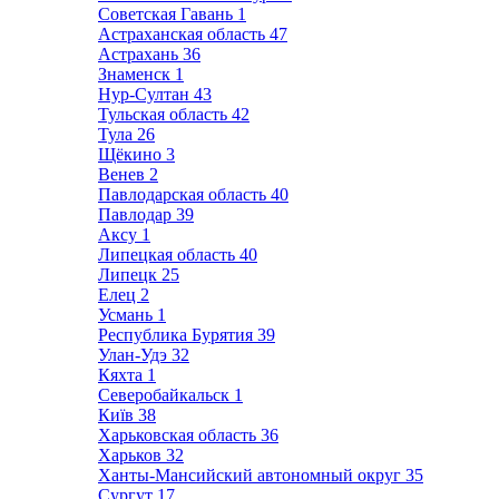
Советская Гавань
1
Астраханская область
47
Астрахань
36
Знаменск
1
Нур-Султан
43
Тульская область
42
Тула
26
Щёкино
3
Венев
2
Павлодарская область
40
Павлодар
39
Аксу
1
Липецкая область
40
Липецк
25
Елец
2
Усмань
1
Республика Бурятия
39
Улан-Удэ
32
Кяхта
1
Северобайкальск
1
Київ
38
Харьковская область
36
Харьков
32
Ханты-Мансийский автономный округ
35
Сургут
17