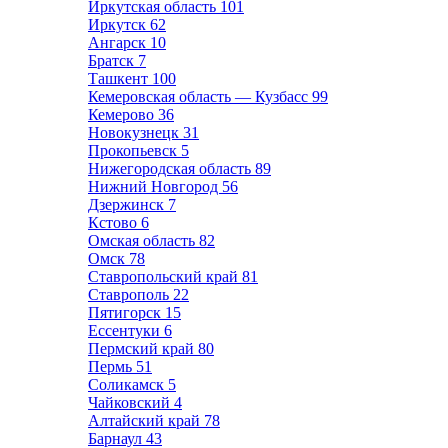
Иркутская область
101
Иркутск
62
Ангарск
10
Братск
7
Ташкент
100
Кемеровская область — Кузбасс
99
Кемерово
36
Новокузнецк
31
Прокопьевск
5
Нижегородская область
89
Нижний Новгород
56
Дзержинск
7
Кстово
6
Омская область
82
Омск
78
Ставропольский край
81
Ставрополь
22
Пятигорск
15
Ессентуки
6
Пермский край
80
Пермь
51
Соликамск
5
Чайковский
4
Алтайский край
78
Барнаул
43