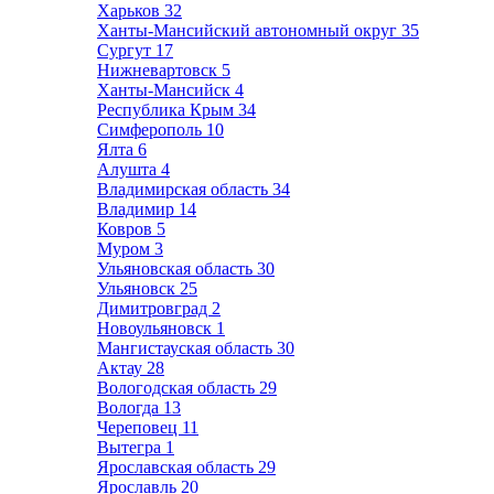
Харьков
32
Ханты-Мансийский автономный округ
35
Сургут
17
Нижневартовск
5
Ханты-Мансийск
4
Республика Крым
34
Симферополь
10
Ялта
6
Алушта
4
Владимирская область
34
Владимир
14
Ковров
5
Муром
3
Ульяновская область
30
Ульяновск
25
Димитровград
2
Новоульяновск
1
Мангистауская область
30
Актау
28
Вологодская область
29
Вологда
13
Череповец
11
Вытегра
1
Ярославская область
29
Ярославль
20