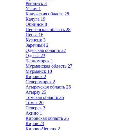
Рыбинск
3
Углич
1
Калужская область
28
Калуга
19
Обнинск
8
Пензенская область
28
Пенза
16
Кузнецк
3
Заречный
2
Одесская область
27
Одесса
23
Черноморск
1
Мурманская область
27
Мурманск
10
Кировск
2
Североморск
2
Атырауская область
26
Атырау
25
Томская область
26
Томск
20
Северск
3
Асино
1
Кировская область
26
Киров
23
Кирово-Чепецк
2