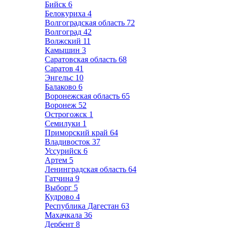
Бийск
6
Белокуриха
4
Волгоградская область
72
Волгоград
42
Волжский
11
Камышин
3
Саратовская область
68
Саратов
41
Энгельс
10
Балаково
6
Воронежская область
65
Воронеж
52
Острогожск
1
Семилуки
1
Приморский край
64
Владивосток
37
Уссурийск
6
Артем
5
Ленинградская область
64
Гатчина
9
Выборг
5
Кудрово
4
Республика Дагестан
63
Махачкала
36
Дербент
8