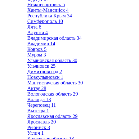
Нижневартовск
5
Ханты-Мансийск
4
Республика Крым
34
Симферополь
10
Ялта
6
Алушта
4
Владимирская область
34
Владимир
14
Ковров
5
Муром
3
Ульяновская область
30
Ульяновск
25
Димитровград
2
Новоульяновск
1
Мангистауская область
30
Актау
28
Вологодская область
29
Вологда
13
Череповец
11
Вытегра
1
Ярославская область
29
Ярославль
20
Рыбинск
3
Углич
1
Калужская область
28