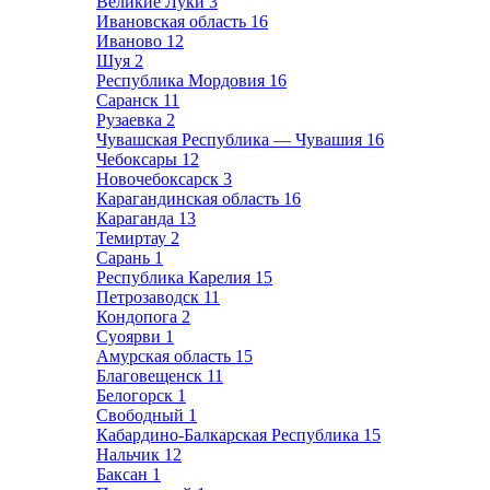
Великие Луки
3
Ивановская область
16
Иваново
12
Шуя
2
Республика Мордовия
16
Саранск
11
Рузаевка
2
Чувашская Республика — Чувашия
16
Чебоксары
12
Новочебоксарск
3
Карагандинская область
16
Караганда
13
Темиртау
2
Сарань
1
Республика Карелия
15
Петрозаводск
11
Кондопога
2
Суоярви
1
Амурская область
15
Благовещенск
11
Белогорск
1
Свободный
1
Кабардино-Балкарская Республика
15
Нальчик
12
Баксан
1