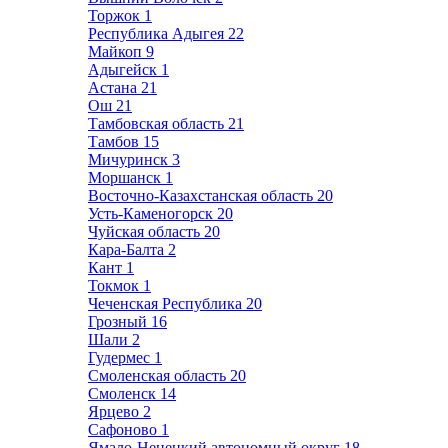
Торжок
1
Республика Адыгея
22
Майкоп
9
Адыгейск
1
Астана
21
Ош
21
Тамбовская область
21
Тамбов
15
Мичуринск
3
Моршанск
1
Восточно-Казахстанская область
20
Усть-Каменогорск
20
Чуйская область
20
Кара-Балта
2
Кант
1
Токмок
1
Чеченская Республика
20
Грозный
16
Шали
2
Гудермес
1
Смоленская область
20
Смоленск
14
Ярцево
2
Сафоново
1
Ямало-Ненецкий автономный округ
18