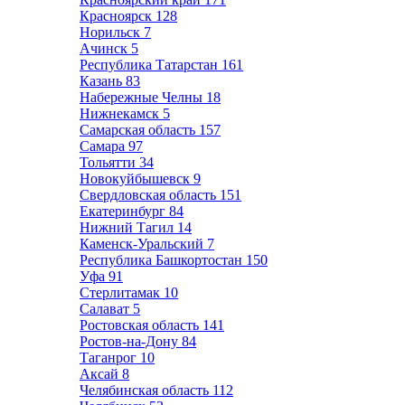
Красноярск
128
Норильск
7
Ачинск
5
Республика Татарстан
161
Казань
83
Набережные Челны
18
Нижнекамск
5
Самарская область
157
Самара
97
Тольятти
34
Новокуйбышевск
9
Свердловская область
151
Екатеринбург
84
Нижний Тагил
14
Каменск-Уральский
7
Республика Башкортостан
150
Уфа
91
Стерлитамак
10
Салават
5
Ростовская область
141
Ростов-на-Дону
84
Таганрог
10
Аксай
8
Челябинская область
112