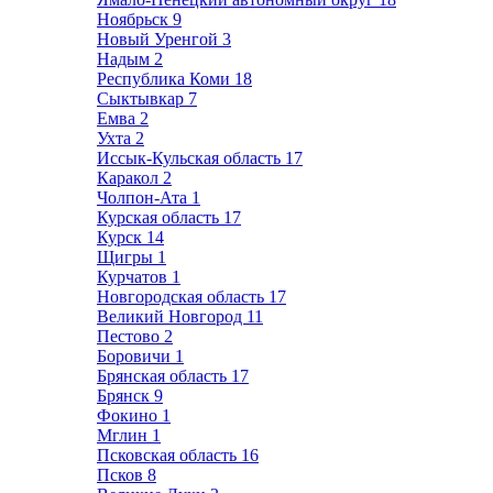
Ноябрьск
9
Новый Уренгой
3
Надым
2
Республика Коми
18
Сыктывкар
7
Емва
2
Ухта
2
Иссык-Кульская область
17
Каракол
2
Чолпон-Ата
1
Курская область
17
Курск
14
Щигры
1
Курчатов
1
Новгородская область
17
Великий Новгород
11
Пестово
2
Боровичи
1
Брянская область
17
Брянск
9
Фокино
1
Мглин
1
Псковская область
16
Псков
8