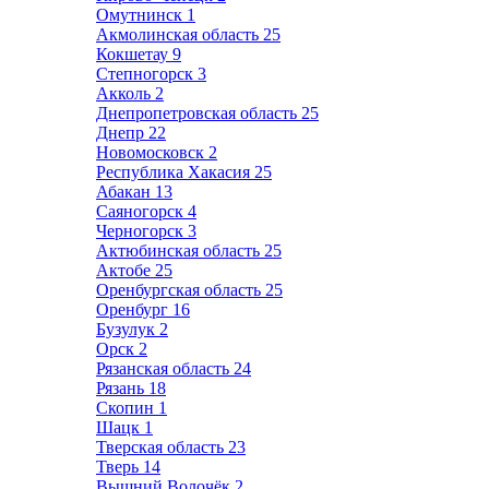
Омутнинск
1
Акмолинская область
25
Кокшетау
9
Степногорск
3
Акколь
2
Днепропетровская область
25
Днепр
22
Новомосковск
2
Республика Хакасия
25
Абакан
13
Саяногорск
4
Черногорск
3
Актюбинская область
25
Актобе
25
Оренбургская область
25
Оренбург
16
Бузулук
2
Орск
2
Рязанская область
24
Рязань
18
Скопин
1
Шацк
1
Тверская область
23
Тверь
14
Вышний Волочёк
2