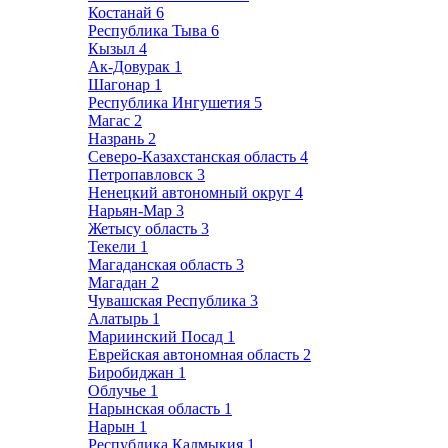
Костанай
6
Республика Тыва
6
Кызыл
4
Ак-Довурак
1
Шагонар
1
Республика Ингушетия
5
Магас
2
Назрань
2
Северо-Казахстанская область
4
Петропавловск
3
Ненецкий автономный округ
4
Нарьян-Мар
3
Жетысу область
3
Текели
1
Магаданская область
3
Магадан
2
Чувашская Республика
3
Алатырь
1
Мариинский Посад
1
Еврейская автономная область
2
Биробиджан
1
Облучье
1
Нарынская область
1
Нарын
1
Республика Калмыкия
1