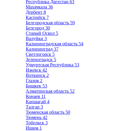
Республика Дагестан
63
Махачкала
36
Дербент
8
Каспийск
7
Белгородская область
59
Белгород
30
Старый Оскол
5
Валуйки
3
Калининградская область
54
Калининград
37
Светлогорск
5
Зеленоградск
5
Удмуртская Республика
53
Ижевск
42
Воткинск
2
Глазов
2
Бишкек
53
Алматинская область
52
Конаев
11
Капшагай
4
Талгар
3
Тюменская область
50
Тюмень
42
Тобольск
3
Ишим
1