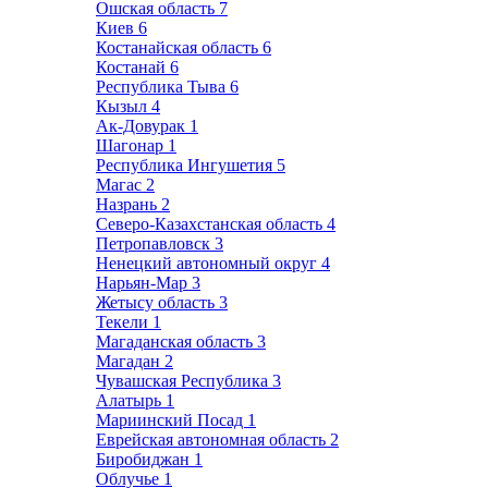
Ошская область
7
Киев
6
Костанайская область
6
Костанай
6
Республика Тыва
6
Кызыл
4
Ак-Довурак
1
Шагонар
1
Республика Ингушетия
5
Магас
2
Назрань
2
Северо-Казахстанская область
4
Петропавловск
3
Ненецкий автономный округ
4
Нарьян-Мар
3
Жетысу область
3
Текели
1
Магаданская область
3
Магадан
2
Чувашская Республика
3
Алатырь
1
Мариинский Посад
1
Еврейская автономная область
2
Биробиджан
1
Облучье
1