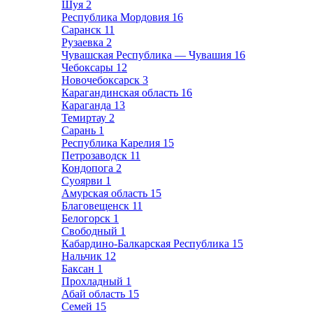
Шуя
2
Республика Мордовия
16
Саранск
11
Рузаевка
2
Чувашская Республика — Чувашия
16
Чебоксары
12
Новочебоксарск
3
Карагандинская область
16
Караганда
13
Темиртау
2
Сарань
1
Республика Карелия
15
Петрозаводск
11
Кондопога
2
Суоярви
1
Амурская область
15
Благовещенск
11
Белогорск
1
Свободный
1
Кабардино-Балкарская Республика
15
Нальчик
12
Баксан
1
Прохладный
1
Абай область
15
Семей
15