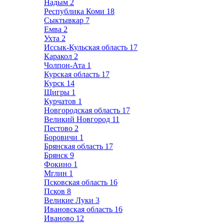
Надым
2
Республика Коми
18
Сыктывкар
7
Емва
2
Ухта
2
Иссык-Кульская область
17
Каракол
2
Чолпон-Ата
1
Курская область
17
Курск
14
Щигры
1
Курчатов
1
Новгородская область
17
Великий Новгород
11
Пестово
2
Боровичи
1
Брянская область
17
Брянск
9
Фокино
1
Мглин
1
Псковская область
16
Псков
8
Великие Луки
3
Ивановская область
16
Иваново
12