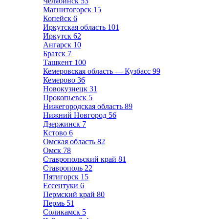
Челябинск
53
Магнитогорск
15
Копейск
6
Иркутская область
101
Иркутск
62
Ангарск
10
Братск
7
Ташкент
100
Кемеровская область — Кузбасс
99
Кемерово
36
Новокузнецк
31
Прокопьевск
5
Нижегородская область
89
Нижний Новгород
56
Дзержинск
7
Кстово
6
Омская область
82
Омск
78
Ставропольский край
81
Ставрополь
22
Пятигорск
15
Ессентуки
6
Пермский край
80
Пермь
51
Соликамск
5