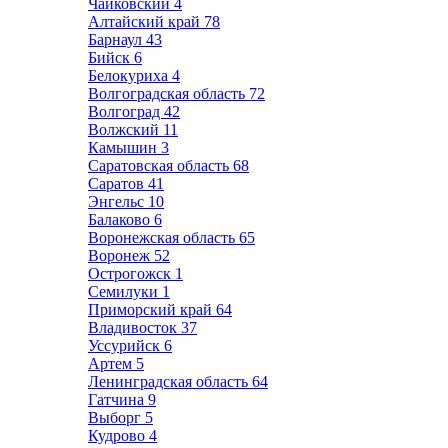
Чайковский
4
Алтайский край
78
Барнаул
43
Бийск
6
Белокуриха
4
Волгоградская область
72
Волгоград
42
Волжский
11
Камышин
3
Саратовская область
68
Саратов
41
Энгельс
10
Балаково
6
Воронежская область
65
Воронеж
52
Острогожск
1
Семилуки
1
Приморский край
64
Владивосток
37
Уссурийск
6
Артем
5
Ленинградская область
64
Гатчина
9
Выборг
5
Кудрово
4