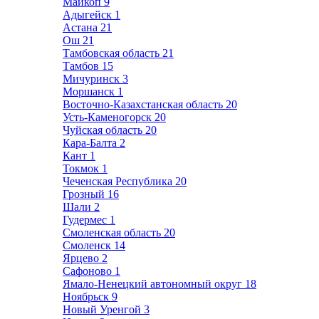
Майкоп
9
Адыгейск
1
Астана
21
Ош
21
Тамбовская область
21
Тамбов
15
Мичуринск
3
Моршанск
1
Восточно-Казахстанская область
20
Усть-Каменогорск
20
Чуйская область
20
Кара-Балта
2
Кант
1
Токмок
1
Чеченская Республика
20
Грозный
16
Шали
2
Гудермес
1
Смоленская область
20
Смоленск
14
Ярцево
2
Сафоново
1
Ямало-Ненецкий автономный округ
18
Ноябрьск
9
Новый Уренгой
3