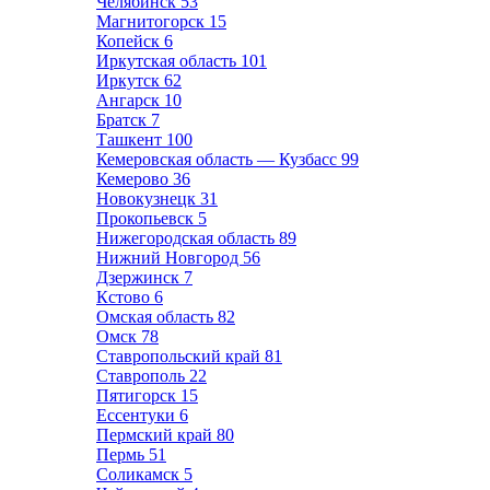
Челябинск
53
Магнитогорск
15
Копейск
6
Иркутская область
101
Иркутск
62
Ангарск
10
Братск
7
Ташкент
100
Кемеровская область — Кузбасс
99
Кемерово
36
Новокузнецк
31
Прокопьевск
5
Нижегородская область
89
Нижний Новгород
56
Дзержинск
7
Кстово
6
Омская область
82
Омск
78
Ставропольский край
81
Ставрополь
22
Пятигорск
15
Ессентуки
6
Пермский край
80
Пермь
51
Соликамск
5