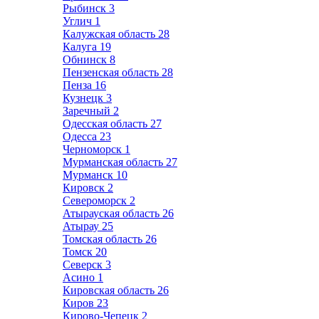
Рыбинск
3
Углич
1
Калужская область
28
Калуга
19
Обнинск
8
Пензенская область
28
Пенза
16
Кузнецк
3
Заречный
2
Одесская область
27
Одесса
23
Черноморск
1
Мурманская область
27
Мурманск
10
Кировск
2
Североморск
2
Атырауская область
26
Атырау
25
Томская область
26
Томск
20
Северск
3
Асино
1
Кировская область
26
Киров
23
Кирово-Чепецк
2