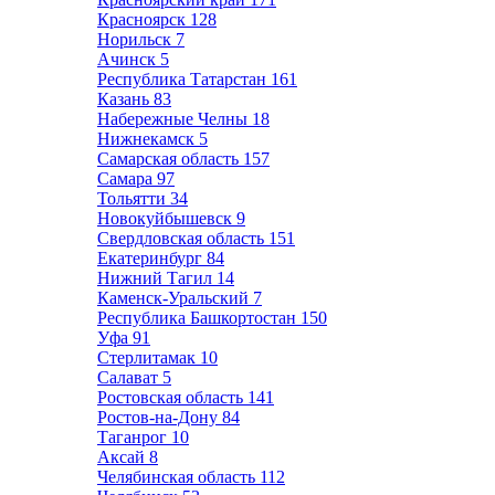
Красноярск
128
Норильск
7
Ачинск
5
Республика Татарстан
161
Казань
83
Набережные Челны
18
Нижнекамск
5
Самарская область
157
Самара
97
Тольятти
34
Новокуйбышевск
9
Свердловская область
151
Екатеринбург
84
Нижний Тагил
14
Каменск-Уральский
7
Республика Башкортостан
150
Уфа
91
Стерлитамак
10
Салават
5
Ростовская область
141
Ростов-на-Дону
84
Таганрог
10
Аксай
8
Челябинская область
112