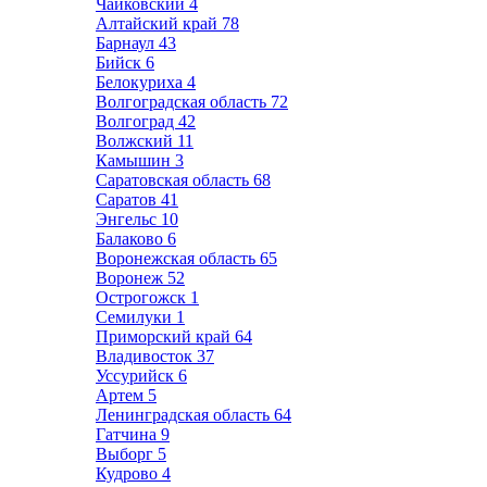
Чайковский
4
Алтайский край
78
Барнаул
43
Бийск
6
Белокуриха
4
Волгоградская область
72
Волгоград
42
Волжский
11
Камышин
3
Саратовская область
68
Саратов
41
Энгельс
10
Балаково
6
Воронежская область
65
Воронеж
52
Острогожск
1
Семилуки
1
Приморский край
64
Владивосток
37
Уссурийск
6
Артем
5
Ленинградская область
64
Гатчина
9
Выборг
5
Кудрово
4