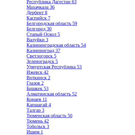
Республика Дагестан
63
Махачкала
36
Дербент
8
Каспийск
7
Белгородская область
59
Белгород
30
Старый Оскол
5
Валуйки
3
Калининградская область
54
Калининград
37
Светлогорск
5
Зеленоградск
5
Удмуртская Республика
53
Ижевск
42
Воткинск
2
Глазов
2
Бишкек
53
Алматинская область
52
Конаев
11
Капшагай
4
Талгар
3
Тюменская область
50
Тюмень
42
Тобольск
3
Ишим
1