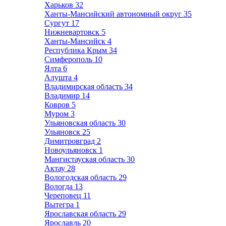
Харьков
32
Ханты-Мансийский автономный округ
35
Сургут
17
Нижневартовск
5
Ханты-Мансийск
4
Республика Крым
34
Симферополь
10
Ялта
6
Алушта
4
Владимирская область
34
Владимир
14
Ковров
5
Муром
3
Ульяновская область
30
Ульяновск
25
Димитровград
2
Новоульяновск
1
Мангистауская область
30
Актау
28
Вологодская область
29
Вологда
13
Череповец
11
Вытегра
1
Ярославская область
29
Ярославль
20