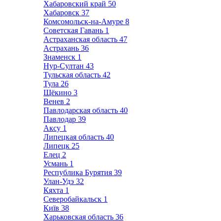
Хабаровский край
50
Хабаровск
37
Комсомольск-на-Амуре
8
Советская Гавань
1
Астраханская область
47
Астрахань
36
Знаменск
1
Нур-Султан
43
Тульская область
42
Тула
26
Щёкино
3
Венев
2
Павлодарская область
40
Павлодар
39
Аксу
1
Липецкая область
40
Липецк
25
Елец
2
Усмань
1
Республика Бурятия
39
Улан-Удэ
32
Кяхта
1
Северобайкальск
1
Київ
38
Харьковская область
36