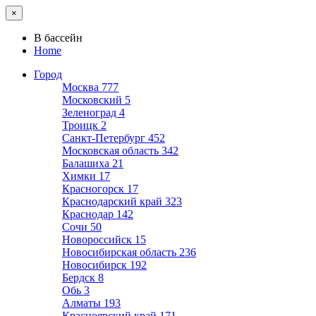
×
В бассейн
Home
Город
Москва
777
Московский
5
Зеленоград
4
Троицк
2
Санкт-Петербург
452
Московская область
342
Балашиха
21
Химки
17
Красногорск
17
Краснодарский край
323
Краснодар
142
Сочи
50
Новороссийск
15
Новосибирская область
236
Новосибирск
192
Бердск
8
Обь
3
Алматы
193
Красноярский край
171