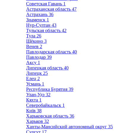
Советская Гавань
1
Астраханская область
47
Астрахань
36
Знаменск
1
Нур-Султан
43
Тульская область
42
Тула
26
Щёкино
3
Венев
2
Павлодарская область
40
Павлодар
39
Аксу
1
Липецкая область
40
Липецк
25
Елец
2
Усмань
1
Республика Бурятия
39
Улан-Удэ
32
Кяхта
1
Северобайкальск
1
Київ
38
Харьковская область
36
Харьков
32
Ханты-Мансийский автономный округ
35
Сургут
17