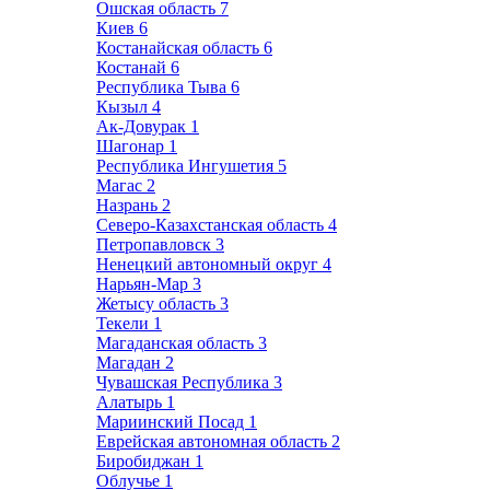
Ошская область
7
Киев
6
Костанайская область
6
Костанай
6
Республика Тыва
6
Кызыл
4
Ак-Довурак
1
Шагонар
1
Республика Ингушетия
5
Магас
2
Назрань
2
Северо-Казахстанская область
4
Петропавловск
3
Ненецкий автономный округ
4
Нарьян-Мар
3
Жетысу область
3
Текели
1
Магаданская область
3
Магадан
2
Чувашская Республика
3
Алатырь
1
Мариинский Посад
1
Еврейская автономная область
2
Биробиджан
1
Облучье
1