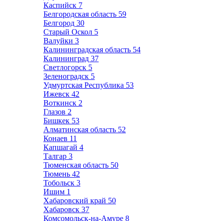
Каспийск
7
Белгородская область
59
Белгород
30
Старый Оскол
5
Валуйки
3
Калининградская область
54
Калининград
37
Светлогорск
5
Зеленоградск
5
Удмуртская Республика
53
Ижевск
42
Воткинск
2
Глазов
2
Бишкек
53
Алматинская область
52
Конаев
11
Капшагай
4
Талгар
3
Тюменская область
50
Тюмень
42
Тобольск
3
Ишим
1
Хабаровский край
50
Хабаровск
37
Комсомольск-на-Амуре
8