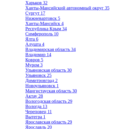
Харьков
32
Ханты-Мансийский автономный округ
35
Сургут
17
Нижневартовск
5
Ханты-Мансийск
4
Республика Крым
34
Симферополь
10
Ялта
6
Алушта
4
Владимирская область
34
Владимир
14
Ковров
5
Муром
3
Ульяновская область
30
Ульяновск
25
Димитровград
2
Новоульяновск
1
Мангистауская область
30
Актау
28
Вологодская область
29
Вологда
13
Череповец
11
Вытегра
1
Ярославская область
29
Ярославль
20