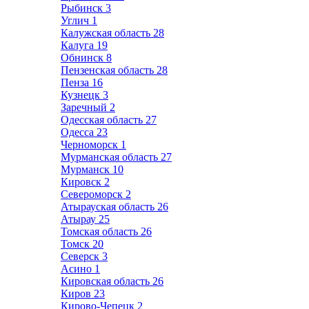
Рыбинск
3
Углич
1
Калужская область
28
Калуга
19
Обнинск
8
Пензенская область
28
Пенза
16
Кузнецк
3
Заречный
2
Одесская область
27
Одесса
23
Черноморск
1
Мурманская область
27
Мурманск
10
Кировск
2
Североморск
2
Атырауская область
26
Атырау
25
Томская область
26
Томск
20
Северск
3
Асино
1
Кировская область
26
Киров
23
Кирово-Чепецк
2