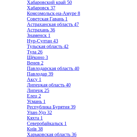
Хабаровский край
50
Хабаровск
37
Комсомольск-на-Амуре
8
Советская Гавань
1
Астраханская область
47
Астрахань
36
Знаменск
1
Нур-Султан
43
Тульская область
42
Тула
26
Щёкино
3
Венев
2
Павлодарская область
40
Павлодар
39
Аксу
1
Липецкая область
40
Липецк
25
Елец
2
Усмань
1
Республика Бурятия
39
Улан-Удэ
32
Кяхта
1
Северобайкальск
1
Київ
38
Харьковская область
36