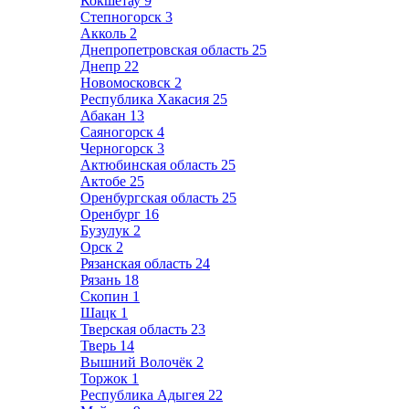
Кокшетау
9
Степногорск
3
Акколь
2
Днепропетровская область
25
Днепр
22
Новомосковск
2
Республика Хакасия
25
Абакан
13
Саяногорск
4
Черногорск
3
Актюбинская область
25
Актобе
25
Оренбургская область
25
Оренбург
16
Бузулук
2
Орск
2
Рязанская область
24
Рязань
18
Скопин
1
Шацк
1
Тверская область
23
Тверь
14
Вышний Волочёк
2
Торжок
1
Республика Адыгея
22