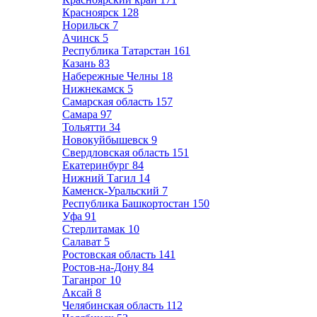
Красноярск
128
Норильск
7
Ачинск
5
Республика Татарстан
161
Казань
83
Набережные Челны
18
Нижнекамск
5
Самарская область
157
Самара
97
Тольятти
34
Новокуйбышевск
9
Свердловская область
151
Екатеринбург
84
Нижний Тагил
14
Каменск-Уральский
7
Республика Башкортостан
150
Уфа
91
Стерлитамак
10
Салават
5
Ростовская область
141
Ростов-на-Дону
84
Таганрог
10
Аксай
8
Челябинская область
112