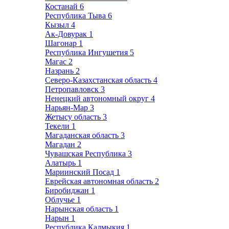
Костанай
6
Республика Тыва
6
Кызыл
4
Ак-Довурак
1
Шагонар
1
Республика Ингушетия
5
Магас
2
Назрань
2
Северо-Казахстанская область
4
Петропавловск
3
Ненецкий автономный округ
4
Нарьян-Мар
3
Жетысу область
3
Текели
1
Магаданская область
3
Магадан
2
Чувашская Республика
3
Алатырь
1
Мариинский Посад
1
Еврейская автономная область
2
Биробиджан
1
Облучье
1
Нарынская область
1
Нарын
1
Республика Калмыкия
1