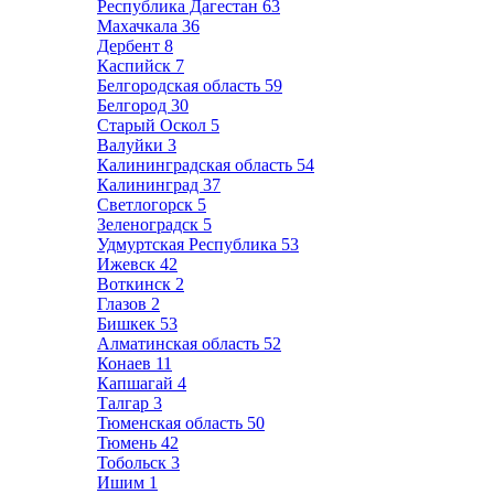
Республика Дагестан
63
Махачкала
36
Дербент
8
Каспийск
7
Белгородская область
59
Белгород
30
Старый Оскол
5
Валуйки
3
Калининградская область
54
Калининград
37
Светлогорск
5
Зеленоградск
5
Удмуртская Республика
53
Ижевск
42
Воткинск
2
Глазов
2
Бишкек
53
Алматинская область
52
Конаев
11
Капшагай
4
Талгар
3
Тюменская область
50
Тюмень
42
Тобольск
3
Ишим
1