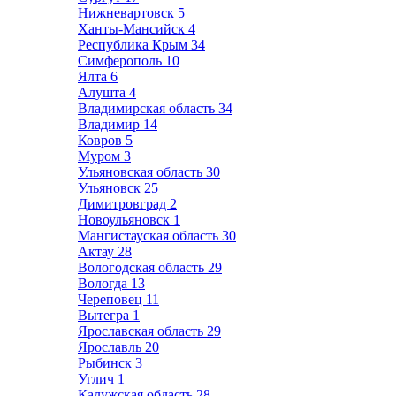
Нижневартовск
5
Ханты-Мансийск
4
Республика Крым
34
Симферополь
10
Ялта
6
Алушта
4
Владимирская область
34
Владимир
14
Ковров
5
Муром
3
Ульяновская область
30
Ульяновск
25
Димитровград
2
Новоульяновск
1
Мангистауская область
30
Актау
28
Вологодская область
29
Вологда
13
Череповец
11
Вытегра
1
Ярославская область
29
Ярославль
20
Рыбинск
3
Углич
1
Калужская область
28