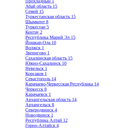
Прохладный
1
Абай область
15
Семей
15
Туркестанская область
15
Шымкент
8
Туркестан
5
Кентау
2
Республика Марий Эл
15
Йошкар-Ола
10
Волжск
1
Звенигово
1
Сахалинская область
15
Южно-Сахалинск
10
Невельск
1
Корсаков
1
Севастополь
14
Карачаево-Черкесская Республика
14
Черкесск
8
Карачаевск
1
Архангельская область
14
Архангельск
8
Северодвинск
4
Новодвинск
1
Республика Алтай
12
Горно-Алтайск
4