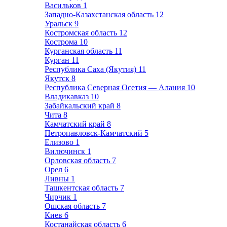
Васильков
1
Западно-Казахстанская область
12
Уральск
9
Костромская область
12
Кострома
10
Курганская область
11
Курган
11
Республика Саха (Якутия)
11
Якутск
8
Республика Северная Осетия — Алания
10
Владикавказ
10
Забайкальский край
8
Чита
8
Камчатский край
8
Петропавловск-Камчатский
5
Елизово
1
Вилючинск
1
Орловская область
7
Орел
6
Ливны
1
Ташкентская область
7
Чирчик
1
Ошская область
7
Киев
6
Костанайская область
6