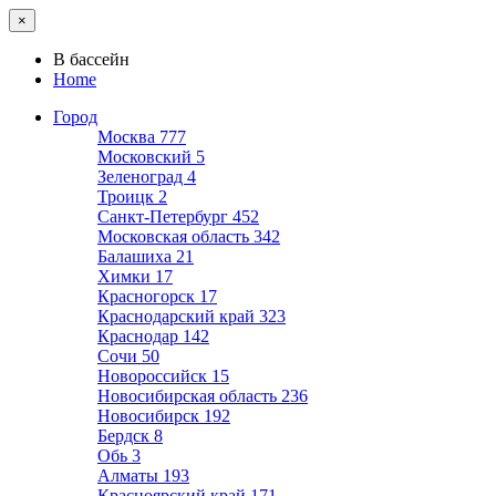
×
В бассейн
Home
Город
Москва
777
Московский
5
Зеленоград
4
Троицк
2
Санкт-Петербург
452
Московская область
342
Балашиха
21
Химки
17
Красногорск
17
Краснодарский край
323
Краснодар
142
Сочи
50
Новороссийск
15
Новосибирская область
236
Новосибирск
192
Бердск
8
Обь
3
Алматы
193
Красноярский край
171