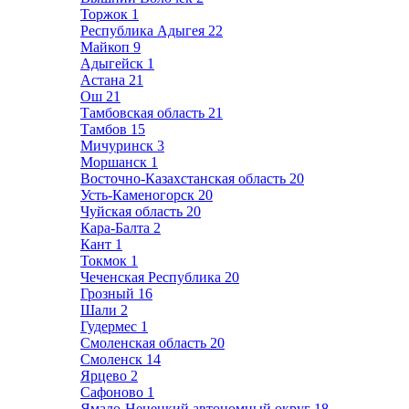
Торжок
1
Республика Адыгея
22
Майкоп
9
Адыгейск
1
Астана
21
Ош
21
Тамбовская область
21
Тамбов
15
Мичуринск
3
Моршанск
1
Восточно-Казахстанская область
20
Усть-Каменогорск
20
Чуйская область
20
Кара-Балта
2
Кант
1
Токмок
1
Чеченская Республика
20
Грозный
16
Шали
2
Гудермес
1
Смоленская область
20
Смоленск
14
Ярцево
2
Сафоново
1
Ямало-Ненецкий автономный округ
18