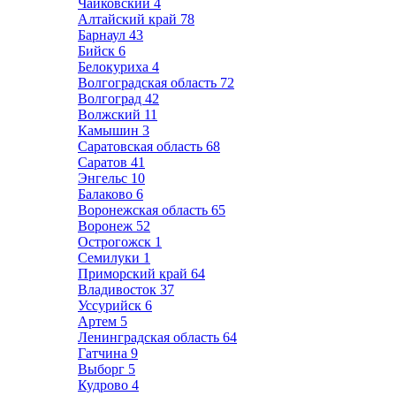
Чайковский
4
Алтайский край
78
Барнаул
43
Бийск
6
Белокуриха
4
Волгоградская область
72
Волгоград
42
Волжский
11
Камышин
3
Саратовская область
68
Саратов
41
Энгельс
10
Балаково
6
Воронежская область
65
Воронеж
52
Острогожск
1
Семилуки
1
Приморский край
64
Владивосток
37
Уссурийск
6
Артем
5
Ленинградская область
64
Гатчина
9
Выборг
5
Кудрово
4