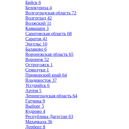
Бийск
6
Белокуриха
4
Волгоградская область
72
Волгоград
42
Волжский
11
Камышин
3
Саратовская область
68
Саратов
41
Энгельс
10
Балаково
6
Воронежская область
65
Воронеж
52
Острогожск
1
Семилуки
1
Приморский край
64
Владивосток
37
Уссурийск
6
Артем
5
Ленинградская область
64
Гатчина
9
Выборг
5
Кудрово
4
Республика Дагестан
63
Махачкала
36
Дербент
8