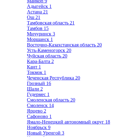
Майкоп
9
Адыгейск
1
Астана
21
Ош
21
Тамбовская область
21
Тамбов
15
Мичуринск
3
Моршанск
1
Восточно-Казахстанская область
20
Усть-Каменогорск
20
Чуйская область
20
Кара-Балта
2
Кант
1
Токмок
1
Чеченская Республика
20
Грозный
16
Шали
2
Гудермес
1
Смоленская область
20
Смоленск
14
Ярцево
2
Сафоново
1
Ямало-Ненецкий автономный округ
18
Ноябрьск
9
Новый Уренгой
3