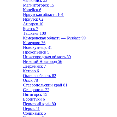
Челябинск
53
Магнитогорск
15
Копейск
6
Иркутская область
101
Иркутск
62
Ангарск
10
Братск
7
Ташкент
100
Кемеровская область — Кузбасс
99
Кемерово
36
Новокузнецк
31
Прокопьевск
5
Нижегородская область
89
Нижний Новгород
56
Дзержинск
7
Кстово
6
Омская область
82
Омск
78
Ставропольский край
81
Ставрополь
22
Пятигорск
15
Ессентуки
6
Пермский край
80
Пермь
51
Соликамск
5