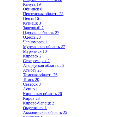
Калуга
19
Обнинск
8
Пензенская область
28
Пенза
16
Кузнецк
3
Заречный
2
Одесская область
27
Одесса
23
Черноморск
1
Мурманская область
27
Мурманск
10
Кировск
2
Североморск
2
Атырауская область
26
Атырау
25
Томская область
26
Томск
20
Северск
3
Асино
1
Кировская область
26
Киров
23
Кирово-Чепецк
2
Омутнинск
1
Акмолинская область
25