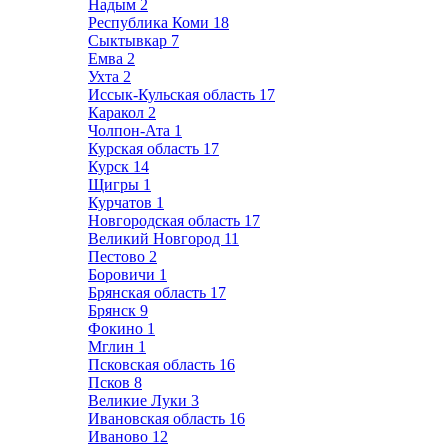
Надым
2
Республика Коми
18
Сыктывкар
7
Емва
2
Ухта
2
Иссык-Кульская область
17
Каракол
2
Чолпон-Ата
1
Курская область
17
Курск
14
Щигры
1
Курчатов
1
Новгородская область
17
Великий Новгород
11
Пестово
2
Боровичи
1
Брянская область
17
Брянск
9
Фокино
1
Мглин
1
Псковская область
16
Псков
8
Великие Луки
3
Ивановская область
16
Иваново
12