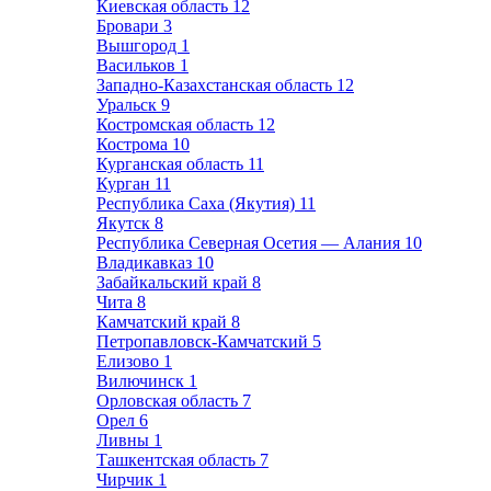
Киевская область
12
Бровари
3
Вышгород
1
Васильков
1
Западно-Казахстанская область
12
Уральск
9
Костромская область
12
Кострома
10
Курганская область
11
Курган
11
Республика Саха (Якутия)
11
Якутск
8
Республика Северная Осетия — Алания
10
Владикавказ
10
Забайкальский край
8
Чита
8
Камчатский край
8
Петропавловск-Камчатский
5
Елизово
1
Вилючинск
1
Орловская область
7
Орел
6
Ливны
1
Ташкентская область
7
Чирчик
1