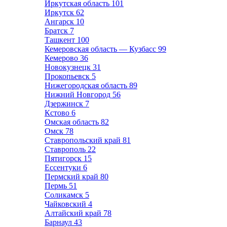
Иркутская область
101
Иркутск
62
Ангарск
10
Братск
7
Ташкент
100
Кемеровская область — Кузбасс
99
Кемерово
36
Новокузнецк
31
Прокопьевск
5
Нижегородская область
89
Нижний Новгород
56
Дзержинск
7
Кстово
6
Омская область
82
Омск
78
Ставропольский край
81
Ставрополь
22
Пятигорск
15
Ессентуки
6
Пермский край
80
Пермь
51
Соликамск
5
Чайковский
4
Алтайский край
78
Барнаул
43