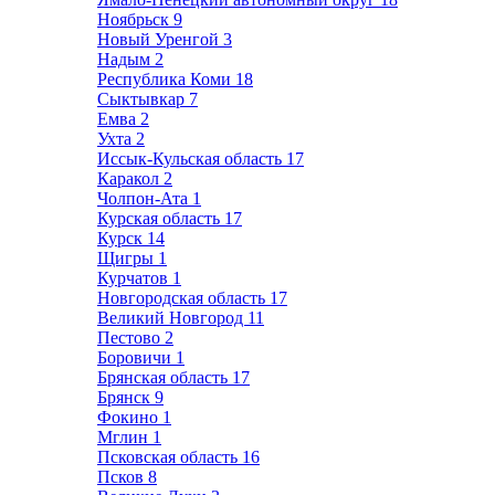
Ноябрьск
9
Новый Уренгой
3
Надым
2
Республика Коми
18
Сыктывкар
7
Емва
2
Ухта
2
Иссык-Кульская область
17
Каракол
2
Чолпон-Ата
1
Курская область
17
Курск
14
Щигры
1
Курчатов
1
Новгородская область
17
Великий Новгород
11
Пестово
2
Боровичи
1
Брянская область
17
Брянск
9
Фокино
1
Мглин
1
Псковская область
16
Псков
8