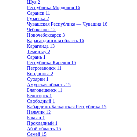
Шуя
2
Республика Мордовия
16
Саранск
11
Рузаевка
2
Чувашская Республика — Чувашия
16
Чебоксары
12
Новочебоксарск
3
Карагандинская область
16
Караганда
13
Темиртау
2
Сарань
1
Республика Карелия
15
Петрозаводск
11
Кондопога
2
Суоярви
1
Амурская область
15
Благовещенск
11
Белогорск
1
Свободный
1
Кабардино-Балкарская Республика
15
Нальчик
12
Баксан
1
Прохладный
1
Абай область
15
Семей
15